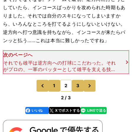
していたら、インコースばっかりを攻められた時期もあ
りました。それでは自分のスキになってしまいますか
ら、いろんなところを打てるようにしないといけない。
逆方向へ打つ意識を持ちながら、インコースが来たらパ
ンッと払う......これは本当に難しかったですね」
次のページへ
それでも雄平は逆方向への打球にこだわった。それ
がプロの、一軍のバッターとして雄平を支える技術
だと信じていたからだ。「逆方向に打とうとすれ
ば、それだけボールを長く見られます。だから、難
次
1
2
3
のページへ
のページへ
しいんですけど
前
2 / 3
いいね
Xでポストする
LINEで送る
line
faceboo
x
k