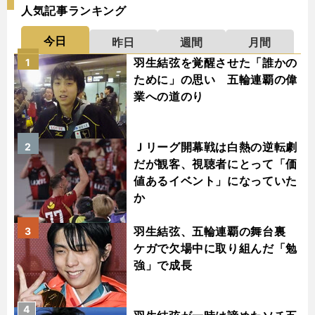
人気記事ランキング
今日
昨日
週間
月間
羽生結弦を覚醒させた「誰かの
1
ために」の思い 五輪連覇の偉
業への道のり
Ｊリーグ開幕戦は白熱の逆転劇
2
だが観客、視聴者にとって「価
値あるイベント」になっていた
か
羽生結弦、五輪連覇の舞台裏
3
ケガで欠場中に取り組んだ「勉
強」で成長
4