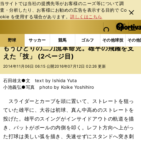
当サイトでは当社の提携先等がお客様のニーズ等について調
査・分析したり、お客様にお勧めの広告を表⽰する⽬的で Co
閉じ
okie を使⽤する場合があります。
詳しくはこちら
る
マイペ
web Sportiva (webスポルティーバ)
検索
メニュ
we
ー
野球の記事一覧
プロ野球
もうひとりの二刀流革命
b
ジ
野球
サッカー
競馬
ゴルフ
その他球技
その他
ス
もうひとりの二刀流革命児。雄平の飛躍を支
ポ
えた「技」 (2ページ目)
ル
テ
2014年11月06日 06:15 公開
2016年07月12日 02:26 更新
ィ
ー
石田雄太●文 text by Ishida Yuta
バ
小池義弘●写真 photo by Koike Yoshihiro
スライダーとカーブを頭に置いて、ストレートを狙っ
ていた雄平に、大谷は初球、真ん中高めのストレートを
投げた。雄平のスイングがインサイドアウトの軌道を描
き、バットがボールの内側を叩く。レフト方向へ上がっ
た打球は美しい弧を描き、失速せずにスタンドへ突き刺