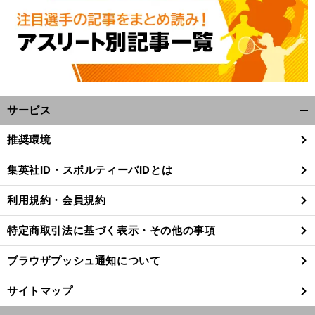
サービス
開
く/
推奨環境
閉
前
じ
へ
集英社ID・スポルティーバIDとは
る
利用規約・会員規約
特定商取引法に基づく表示・その他の事項
ブラウザプッシュ通知について
サイトマップ