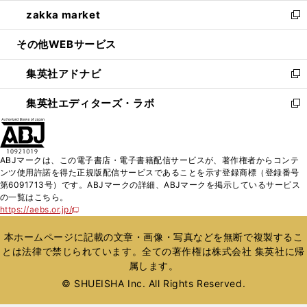
ウ
ン
ウ
し
zakka market
く
で
ド
ィ
い
新
開
ウ
ン
ウ
し
その他WEBサービス
く
で
ド
ィ
い
開
ウ
ン
ウ
集英社アドナビ
く
で
ド
ィ
新
開
ウ
ン
し
集英社エディターズ・ラボ
く
で
ド
い
新
開
ウ
ウ
し
く
で
ィ
い
開
ン
ウ
ABJマークは、この電子書店・電子書籍配信サービスが、著作権者からコンテ
く
ド
ィ
ンツ使用許諾を得た正規版配信サービスであることを示す登録商標（登録番号
ウ
ン
第6091713号）です。ABJマークの詳細、ABJマークを掲示しているサービス
で
ド
の一覧はこちら。
開
ウ
https://aebs.or.jp/
新
く
で
し
い
開
本ホームページに記載の文章・画像・写真などを無断で複製するこ
ウ
く
とは法律で禁じられています。全ての著作権は株式会社 集英社に帰
ィ
属します。
ン
ド
© SHUEISHA Inc. All Rights Reserved.
ウ
で