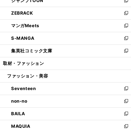
ジャンプTOON
く
で
ド
ィ
い
新
開
ウ
ン
ウ
し
ZEBRACK
く
で
ド
ィ
い
新
開
ウ
ン
ウ
し
マンガMeets
く
で
ド
ィ
い
新
開
ウ
ン
ウ
し
S-MANGA
く
で
ド
ィ
い
新
開
ウ
ン
ウ
し
集英社コミック文庫
く
で
ド
ィ
い
新
開
ウ
ン
ウ
し
取材・ファッション
く
で
ド
ィ
い
開
ウ
ン
ウ
ファッション・美容
く
で
ド
ィ
開
ウ
ン
Seventeen
く
で
ド
新
開
ウ
し
non-no
く
で
い
新
開
ウ
し
BAILA
く
ィ
い
新
ン
ウ
し
MAQUIA
ド
ィ
い
新