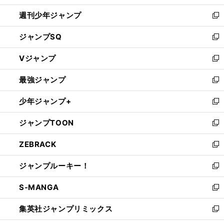
開
週刊少年ジャンプ
く
新
し
ジャンプSQ
い
新
ウ
し
Vジャンプ
ィ
い
新
ン
ウ
し
最強ジャンプ
ド
ィ
い
新
ウ
ン
ウ
し
少年ジャンプ+
で
ド
ィ
い
新
開
ウ
ン
ウ
し
ジャンプTOON
く
で
ド
ィ
い
新
開
ウ
ン
ウ
し
ZEBRACK
く
で
ド
ィ
い
新
開
ウ
ン
ウ
し
ジャンプルーキー！
く
で
ド
ィ
い
新
開
ウ
ン
ウ
し
S-MANGA
く
で
ド
ィ
い
新
開
ウ
ン
ウ
し
集英社ジャンプリミックス
く
で
ド
ィ
い
新
開
ウ
ン
ウ
し