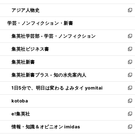
開
ウ
ン
ウ
し
アジア人物史
く
で
ド
ィ
い
新
開
ウ
ン
ウ
し
学芸・ノンフィクション・新書
く
で
ド
ィ
い
開
ウ
ン
ウ
集英社学芸部 - 学芸・ノンフィクション
く
で
ド
ィ
新
開
ウ
ン
し
集英社ビジネス書
く
で
ド
い
新
開
ウ
ウ
し
集英社新書
く
で
ィ
い
新
開
ン
ウ
し
集英社新書プラス - 知の水先案内人
く
ド
ィ
い
新
ウ
ン
ウ
し
1日5分で、明日は変わる よみタイ yomitai
で
ド
ィ
い
新
開
ウ
ン
ウ
し
kotoba
く
で
ド
ィ
い
新
開
ウ
ン
ウ
し
e!集英社
く
で
ド
ィ
い
新
開
ウ
ン
ウ
し
情報・知識＆オピニオン imidas
く
で
ド
ィ
い
新
開
ウ
ン
ウ
し