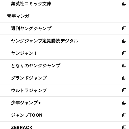
集英社コミック文庫
く
で
ド
ィ
い
新
開
ウ
ン
ウ
し
青年マンガ
く
で
ド
ィ
い
開
ウ
ン
ウ
週刊ヤングジャンプ
く
で
ド
ィ
新
開
ウ
ン
し
ヤングジャンプ定期購読デジタル
く
で
ド
い
新
開
ウ
ウ
し
ヤンジャン！
く
で
ィ
い
新
開
ン
ウ
し
となりのヤングジャンプ
く
ド
ィ
い
新
ウ
ン
ウ
し
グランドジャンプ
で
ド
ィ
い
新
開
ウ
ン
ウ
し
ウルトラジャンプ
く
で
ド
ィ
い
新
開
ウ
ン
ウ
し
少年ジャンプ+
く
で
ド
ィ
い
新
開
ウ
ン
ウ
し
ジャンプTOON
く
で
ド
ィ
い
新
開
ウ
ン
ウ
し
ZEBRACK
く
で
ド
ィ
い
新