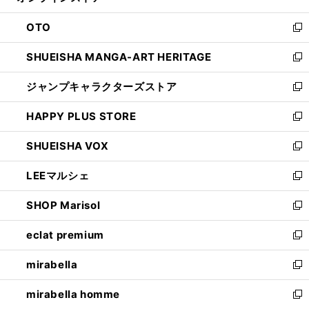
ウ
ン
OTO
で
ド
新
開
ウ
し
SHUEISHA MANGA-ART HERITAGE
く
で
い
新
開
ウ
し
ジャンプキャラクターズストア
く
ィ
い
新
ン
ウ
し
HAPPY PLUS STORE
ド
ィ
い
新
ウ
ン
ウ
し
SHUEISHA VOX
で
ド
ィ
い
新
開
ウ
ン
ウ
し
LEEマルシェ
く
で
ド
ィ
い
新
開
ウ
ン
ウ
し
SHOP Marisol
く
で
ド
ィ
い
新
開
ウ
ン
ウ
し
eclat premium
く
で
ド
ィ
い
新
開
ウ
ン
ウ
し
mirabella
く
で
ド
ィ
い
新
開
ウ
ン
ウ
し
mirabella homme
く
で
ド
ィ
い
新
開