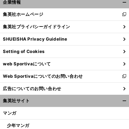
企業情報
開
く/
集英社ホームページ
新
閉
し
じ
集英社プライバシーガイドライン
い
る
ウ
SHUEISHA Privacy Guideline
ィ
ン
Setting of Cookies
ド
ウ
web Sportivaについて
で
開
Web Sportivaについてのお問い合わせ
く
新
し
広告についてのお問い合わせ
い
ウ
集英社サイト
ィ
開
ン
く/
マンガ
ド
閉
ウ
じ
少年マンガ
で
る