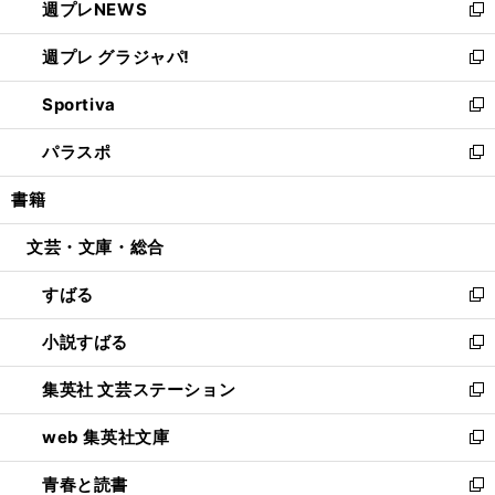
週プレNEWS
く
で
ド
い
新
開
ウ
ウ
し
週プレ グラジャパ!
く
で
ィ
い
新
開
ン
ウ
し
Sportiva
く
ド
ィ
い
新
ウ
ン
ウ
し
パラスポ
で
ド
ィ
い
新
開
ウ
ン
ウ
し
書籍
く
で
ド
ィ
い
開
ウ
ン
ウ
文芸・文庫・総合
く
で
ド
ィ
開
ウ
ン
すばる
く
で
ド
新
開
ウ
し
小説すばる
く
で
い
新
開
ウ
し
集英社 文芸ステーション
く
ィ
い
新
ン
ウ
し
web 集英社文庫
ド
ィ
い
新
ウ
ン
ウ
し
青春と読書
で
ド
ィ
い
新