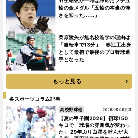
羽生結弦が一時は諦めたソチ五
輪の金メダル「五輪の本当の怖
さを知った......」
5
栗原陵矢が無名校進学の理由は
「自転車で13分」 春江工出身
として最初で最後のプロ野球選
手となった
もっと見る
各スポーツコラム記事
高校野球他
2026.08.09更新
【夏の甲子園2026】初球150
キロで「球場の雰囲気が変わっ
た」 29年ぶり白星を呼んだ大