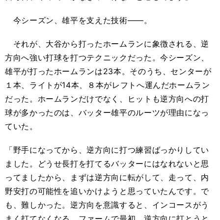
今シーズン、雄平を支えた技術――。
それが、大谷から打ったホームランに象徴される、逆
方向へ強い打球を打つテクニックだった。今シーズン、
雄平が打ったホームランは23本。そのうち、センターが
１本、ライトが14本、８本がレフトへ運んだホームラン
だった。ホームランだけでなく、ヒットも逆方向への打
球が多かったのは、バッター雄平のルーツが理由になっ
ていた。
「野手になってから、逆方向に打つ練習ばっかりしてい
ました。どうせ長打を打てるバッターにはなれないと思
ってましたから、まずは逆方向に転がして、走って、内
野安打の可能性を追いかけようと思っていたんです。で
も、難しかった。逆方向を意識すると、インコースがう
まく打てなくなる。ファームで最初、逆方向に打とうと