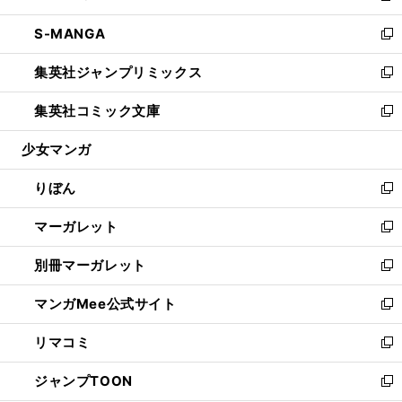
開
ウ
ン
ウ
し
S-MANGA
く
で
ド
ィ
い
新
開
ウ
ン
ウ
し
集英社ジャンプリミックス
く
で
ド
ィ
い
新
開
ウ
ン
ウ
し
集英社コミック文庫
く
で
ド
ィ
い
新
開
ウ
ン
ウ
し
少女マンガ
く
で
ド
ィ
い
開
ウ
ン
ウ
りぼん
く
で
ド
ィ
新
開
ウ
ン
し
マーガレット
く
で
ド
い
新
開
ウ
ウ
し
別冊マーガレット
く
で
ィ
い
新
開
ン
ウ
し
マンガMee公式サイト
く
ド
ィ
い
新
ウ
ン
ウ
し
リマコミ
で
ド
ィ
い
新
開
ウ
ン
ウ
し
ジャンプTOON
く
で
ド
ィ
い
新
開
ウ
ン