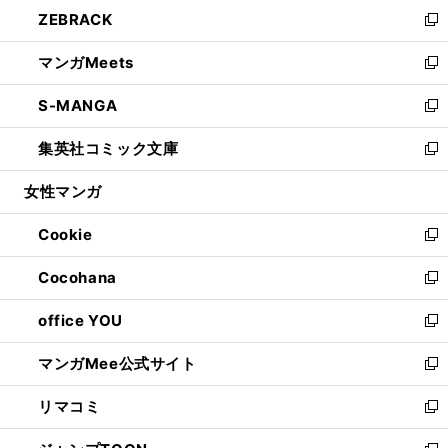
ウ
し
ZEBRACK
く
で
ド
ィ
い
新
開
ウ
ン
ウ
し
マンガMeets
く
で
ド
ィ
い
新
開
ウ
ン
ウ
し
S-MANGA
く
で
ド
ィ
い
新
開
ウ
ン
ウ
し
集英社コミック文庫
く
で
ド
ィ
い
新
開
ウ
ン
ウ
し
女性マンガ
く
で
ド
ィ
い
開
ウ
ン
ウ
Cookie
く
で
ド
ィ
新
開
ウ
ン
し
Cocohana
く
で
ド
い
新
開
ウ
ウ
し
office YOU
く
で
ィ
い
新
開
ン
ウ
し
マンガMee公式サイト
く
ド
ィ
い
新
ウ
ン
ウ
し
リマコミ
で
ド
ィ
い
新
開
ウ
ン
ウ
し