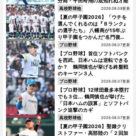
分商・平田玲翔の底知れぬ才能
高校野球他
2026.08.08更新
【夏の甲子園2026】「ウチを
選んでくれるのは『Ｂランク』
の選手たち」 八幡商が15年ぶ
り甲子園をつかんだ"名門復
活"の舞台裏
プロ野球
2026.08.07更新
【プロ野球】首位ソフトバンク
を西武、日本ハムは逆転できる
か？ 鶴岡慎也が挙げる終盤戦
のキーマン３人
プロ野球
2026.08.07更新
【プロ野球】12球団最多本塁打
でも３位... 鶴岡慎也が挙げた
「日本ハムの誤算」とソフトバ
ンク追撃のカギ
高校野球他
2026.08.07更新
【夏の甲子園2026】聖隷クリ
ストファー・高部陸の「２回加