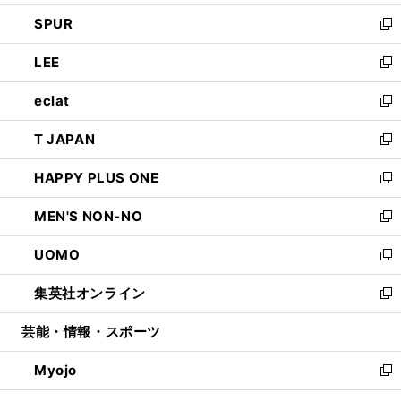
ウ
ン
ウ
し
SPUR
で
ド
ィ
い
新
開
ウ
ン
ウ
し
LEE
く
で
ド
ィ
い
新
開
ウ
ン
ウ
し
eclat
く
で
ド
ィ
い
新
開
ウ
ン
ウ
し
T JAPAN
く
で
ド
ィ
い
新
開
ウ
ン
ウ
し
HAPPY PLUS ONE
く
で
ド
ィ
い
新
開
ウ
ン
ウ
し
MEN'S NON-NO
く
で
ド
ィ
い
新
開
ウ
ン
ウ
し
UOMO
く
で
ド
ィ
い
新
開
ウ
ン
ウ
し
集英社オンライン
く
で
ド
ィ
い
新
開
ウ
ン
ウ
し
芸能・情報・スポーツ
く
で
ド
ィ
い
開
ウ
ン
ウ
Myojo
く
で
ド
ィ
新
開
ウ
ン
し