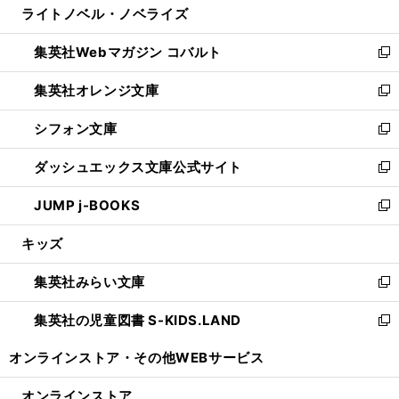
ライトノベル・ノベライズ
く
で
ド
ィ
い
開
ウ
ン
ウ
集英社Webマガジン コバルト
く
で
ド
ィ
新
開
ウ
ン
し
集英社オレンジ文庫
く
で
ド
い
新
開
ウ
ウ
し
シフォン文庫
く
で
ィ
い
新
開
ン
ウ
し
ダッシュエックス文庫公式サイト
く
ド
ィ
い
新
ウ
ン
ウ
し
JUMP j-BOOKS
で
ド
ィ
い
新
開
ウ
ン
ウ
し
キッズ
く
で
ド
ィ
い
開
ウ
ン
ウ
集英社みらい文庫
く
で
ド
ィ
新
開
ウ
ン
し
集英社の児童図書 S-KIDS.LAND
く
で
ド
い
新
開
ウ
ウ
し
オンラインストア・
その他WEBサービス
く
で
ィ
い
開
ン
ウ
オンラインストア
く
ド
ィ