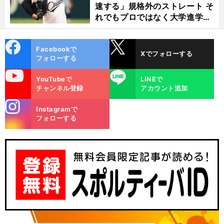
速する」規格外のストレート そ
れでもプロではなく大学進学を
選ぶ理由
cebo
X
Facebookで
Xでフォローする
ok
フォローする
uTube
LINE
YouTubeで
LINEで
チャンネル登録
アカウント追加
stagra
Instagramで
m
フォローする