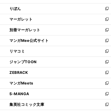
開
ウ
ン
ウ
りぼん
く
で
ド
ィ
新
開
ウ
ン
し
マーガレット
く
で
ド
い
新
開
ウ
ウ
し
別冊マーガレット
く
で
ィ
い
新
開
ン
ウ
し
マンガMee公式サイト
く
ド
ィ
い
新
ウ
ン
ウ
し
リマコミ
で
ド
ィ
い
新
開
ウ
ン
ウ
し
ジャンプTOON
く
で
ド
ィ
い
新
開
ウ
ン
ウ
し
ZEBRACK
く
で
ド
ィ
い
新
開
ウ
ン
ウ
し
マンガMeets
く
で
ド
ィ
い
新
開
ウ
ン
ウ
し
S-MANGA
く
で
ド
ィ
い
新
開
ウ
ン
ウ
し
集英社コミック文庫
く
で
ド
ィ
い
新
開
ウ
ン
ウ
し