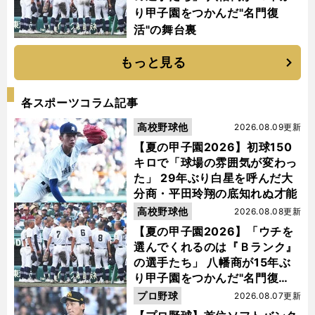
り甲子園をつかんだ"名門復
活"の舞台裏
もっと見る
各スポーツコラム記事
高校野球他
2026.08.09更新
【夏の甲子園2026】初球150
キロで「球場の雰囲気が変わっ
た」 29年ぶり白星を呼んだ大
分商・平田玲翔の底知れぬ才能
高校野球他
2026.08.08更新
【夏の甲子園2026】「ウチを
選んでくれるのは『Ｂランク』
の選手たち」 八幡商が15年ぶ
り甲子園をつかんだ"名門復
活"の舞台裏
プロ野球
2026.08.07更新