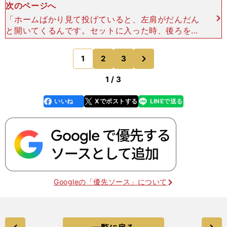
次のページへ
「ホームばかり見て投げていると、左肩がだんだん
と開いてくるんです。セットに入った時、後ろをチ
ラッと見て、自分の右肩がセカンドベースにきっち
り向いているか確かめます。後ろを向いて、前を向
次
1
2
3
のページへ
いて、また後ろを
1 / 3
いいね
Xでポストする
LINEで送る
line
faceboo
x
k
Googleの「優先ソース」について