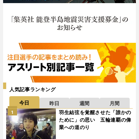
人気記事ランキング
今日
昨日
週間
月間
羽生結弦を覚醒させた「誰かの
1
ために」の思い 五輪連覇の偉
業への道のり