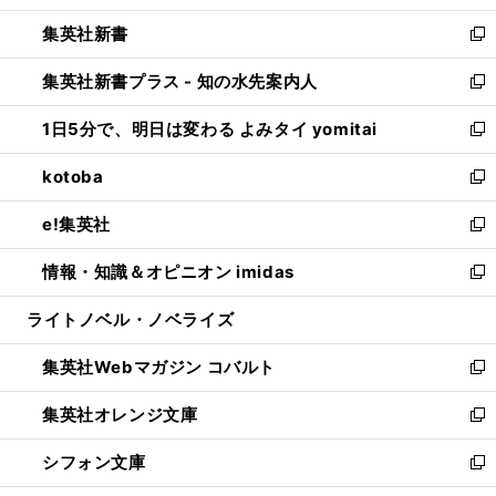
開
ウ
ウ
し
集英社新書
く
で
ィ
い
新
開
ン
ウ
し
集英社新書プラス - 知の水先案内人
く
ド
ィ
い
新
ウ
ン
ウ
し
1日5分で、明日は変わる よみタイ yomitai
で
ド
ィ
い
新
開
ウ
ン
ウ
し
kotoba
く
で
ド
ィ
い
新
開
ウ
ン
ウ
し
e!集英社
く
で
ド
ィ
い
新
開
ウ
ン
ウ
し
情報・知識＆オピニオン imidas
く
で
ド
ィ
い
新
開
ウ
ン
ウ
し
ライトノベル・ノベライズ
く
で
ド
ィ
い
開
ウ
ン
ウ
集英社Webマガジン コバルト
く
で
ド
ィ
新
開
ウ
ン
し
集英社オレンジ文庫
く
で
ド
い
新
開
ウ
ウ
し
シフォン文庫
く
で
ィ
い
新
開
ン
ウ
し