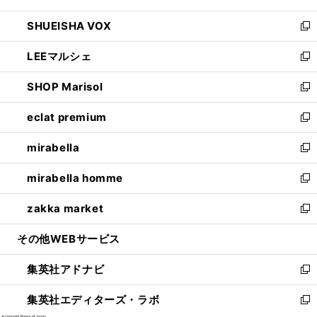
ウ
ン
ウ
し
SHUEISHA VOX
で
ド
ィ
い
新
開
ウ
ン
ウ
し
LEEマルシェ
く
で
ド
ィ
い
新
開
ウ
ン
ウ
し
SHOP Marisol
く
で
ド
ィ
い
新
開
ウ
ン
ウ
し
eclat premium
く
で
ド
ィ
い
新
開
ウ
ン
ウ
し
mirabella
く
で
ド
ィ
い
新
開
ウ
ン
ウ
し
mirabella homme
く
で
ド
ィ
い
新
開
ウ
ン
ウ
し
zakka market
く
で
ド
ィ
い
新
開
ウ
ン
ウ
し
その他WEBサービス
く
で
ド
ィ
い
開
ウ
ン
ウ
集英社アドナビ
く
で
ド
ィ
新
開
ウ
ン
し
集英社エディターズ・ラボ
く
で
ド
い
新
開
ウ
ウ