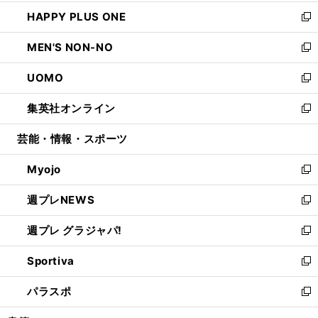
開
ウ
ン
ウ
し
HAPPY PLUS ONE
く
で
ド
ィ
い
新
開
ウ
ン
ウ
し
MEN'S NON-NO
く
で
ド
ィ
い
新
開
ウ
ン
ウ
し
UOMO
く
で
ド
ィ
い
新
開
ウ
ン
ウ
し
集英社オンライン
く
で
ド
ィ
い
新
開
ウ
ン
ウ
し
芸能・情報・スポーツ
く
で
ド
ィ
い
開
ウ
ン
ウ
Myojo
く
で
ド
ィ
新
開
ウ
ン
し
週プレNEWS
く
で
ド
い
新
開
ウ
ウ
し
週プレ グラジャパ!
く
で
ィ
い
新
開
ン
ウ
し
Sportiva
く
ド
ィ
い
新
ウ
ン
ウ
し
パラスポ
で
ド
ィ
い
新
開
ウ
ン
ウ
し