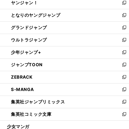
ヤンジャン！
く
で
ィ
い
新
開
ン
ウ
し
となりのヤングジャンプ
く
ド
ィ
い
新
ウ
ン
ウ
し
グランドジャンプ
で
ド
ィ
い
新
開
ウ
ン
ウ
し
ウルトラジャンプ
く
で
ド
ィ
い
新
開
ウ
ン
ウ
し
少年ジャンプ+
く
で
ド
ィ
い
新
開
ウ
ン
ウ
し
ジャンプTOON
く
で
ド
ィ
い
新
開
ウ
ン
ウ
し
ZEBRACK
く
で
ド
ィ
い
新
開
ウ
ン
ウ
し
S-MANGA
く
で
ド
ィ
い
新
開
ウ
ン
ウ
し
集英社ジャンプリミックス
く
で
ド
ィ
い
新
開
ウ
ン
ウ
し
集英社コミック文庫
く
で
ド
ィ
い
新
開
ウ
ン
ウ
し
少女マンガ
く
で
ド
ィ
い