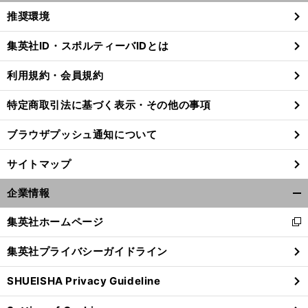
く/
推奨環境
閉
じ
集英社ID・スポルティーバIDとは
る
利用規約・会員規約
特定商取引法に基づく表示・その他の事項
ブラウザプッシュ通知について
サイトマップ
企業情報
開
く/
集英社ホームページ
新
閉
し
じ
】
、
虎
」
前
集英社プライバシーガイドライン
い
へ
る
ウ
SHUEISHA Privacy Guideline
ィ
ン