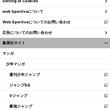
Setting of Cookies
ド
ウ
web Sportivaについて
で
開
Web Sportivaについてのお問い合わせ
く
新
し
広告についてのお問い合わせ
い
ウ
集英社サイト
ィ
開
ン
く/
マンガ
ド
閉
ウ
じ
少年マンガ
で
る
開
週刊少年ジャンプ
く
新
し
ジャンプSQ
い
新
ウ
し
Vジャンプ
ィ
い
新
ン
ウ
し
最強ジャンプ
ド
ィ
い
新