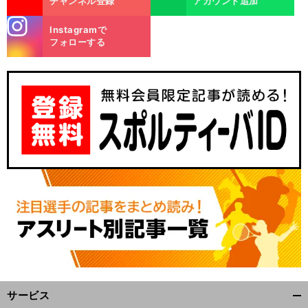
チャンネル登録
アカウント追加
stagra
Instagramで
m
フォローする
サービス
開