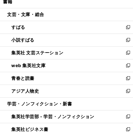
書籍
く
で
ド
ィ
い
開
ウ
ン
ウ
文芸・文庫・総合
く
で
ド
ィ
開
ウ
ン
すばる
く
で
ド
新
開
ウ
し
小説すばる
く
で
い
新
開
ウ
し
集英社 文芸ステーション
く
ィ
い
新
ン
ウ
し
web 集英社文庫
ド
ィ
い
新
ウ
ン
ウ
し
青春と読書
で
ド
ィ
い
新
開
ウ
ン
ウ
し
アジア人物史
く
で
ド
ィ
い
新
開
ウ
ン
ウ
し
学芸・ノンフィクション・新書
く
で
ド
ィ
い
開
ウ
ン
ウ
集英社学芸部 - 学芸・ノンフィクション
く
で
ド
ィ
新
開
ウ
ン
し
集英社ビジネス書
く
で
ド
い
新