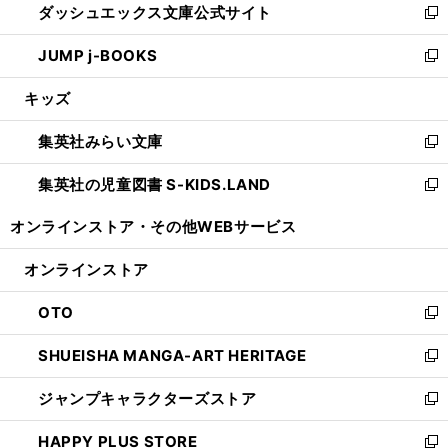
ダッシュエックス文庫公式サイト
く
ド
ィ
い
新
ウ
ン
ウ
し
JUMP j-BOOKS
で
ド
ィ
い
新
開
ウ
ン
ウ
し
キッズ
く
で
ド
ィ
い
開
ウ
ン
ウ
集英社みらい文庫
く
で
ド
ィ
新
開
ウ
ン
し
集英社の児童図書 S-KIDS.LAND
く
で
ド
い
新
開
ウ
ウ
し
オンラインストア・
その他WEBサービス
く
で
ィ
い
開
ン
ウ
オンラインストア
く
ド
ィ
ウ
ン
OTO
で
ド
新
開
ウ
し
SHUEISHA MANGA-ART HERITAGE
く
で
い
新
開
ウ
し
ジャンプキャラクターズストア
く
ィ
い
新
ン
ウ
し
HAPPY PLUS STORE
ド
ィ
い
新