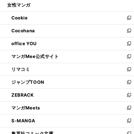
女性マンガ
く
で
ド
ィ
い
開
ウ
ン
ウ
Cookie
く
で
ド
ィ
新
開
ウ
ン
し
Cocohana
く
で
ド
い
新
開
ウ
ウ
し
office YOU
く
で
ィ
い
新
開
ン
ウ
し
マンガMee公式サイト
く
ド
ィ
い
新
ウ
ン
ウ
し
リマコミ
で
ド
ィ
い
新
開
ウ
ン
ウ
し
ジャンプTOON
く
で
ド
ィ
い
新
開
ウ
ン
ウ
し
ZEBRACK
く
で
ド
ィ
い
新
開
ウ
ン
ウ
し
マンガMeets
く
で
ド
ィ
い
新
開
ウ
ン
ウ
し
S-MANGA
く
で
ド
ィ
い
新
開
ウ
ン
ウ
し
集英社コミック文庫
く
で
ド