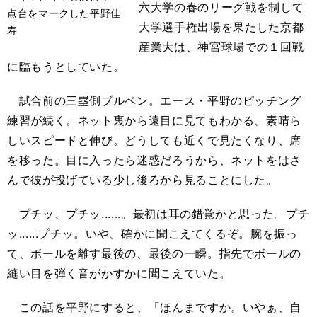
六大学の春のリーグ戦を制して
点台をマークした平野佳
大学選手権出場を果たした京都
寿
産業大は、神宮球場での１回戦
に臨もうとしていた。
試合前の三塁側ブルペン。エース・平野のピッチング
練習が続く。ネット裏から遠目に見てもわかる、素晴ら
しいスピードと伸び。どうしても近くで見たくなり、席
を移った。目に入ったら迷惑だろうから、ネットをはさ
んで彼が投げている少し後ろから見ることにした。
プチッ、プチッ......。最初は耳の錯覚かと思った。プチ
ッ......プチッ。いや、確かに聞こえてくるぞ。腕を振っ
て、ボールを離す最後の、最後の一瞬。指先でボールの
縫い目を弾く音がかすかに聞こえていた。
この話を平野にすると、「ほんまですか。いやぁ、自