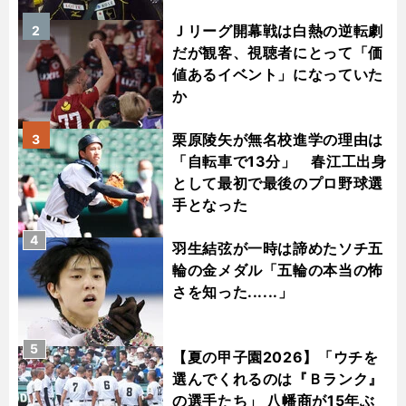
Ｊリーグ開幕戦は白熱の逆転劇
2
だが観客、視聴者にとって「価
値あるイベント」になっていた
か
栗原陵矢が無名校進学の理由は
3
「自転車で13分」 春江工出身
として最初で最後のプロ野球選
手となった
4
羽生結弦が一時は諦めたソチ五
輪の金メダル「五輪の本当の怖
さを知った......」
5
【夏の甲子園2026】「ウチを
選んでくれるのは『Ｂランク』
の選手たち」 八幡商が15年ぶ