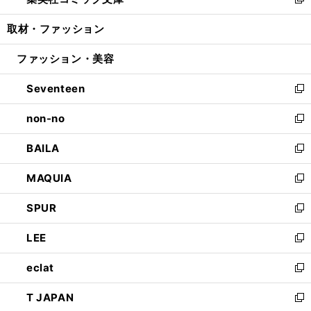
ィ
い
新
開
ウ
ン
ウ
し
取材・ファッション
く
で
ド
ィ
い
開
ウ
ン
ウ
ファッション・美容
く
で
ド
ィ
開
ウ
ン
Seventeen
く
で
ド
新
開
ウ
し
non-no
く
で
い
新
開
ウ
し
BAILA
く
ィ
い
新
ン
ウ
し
MAQUIA
ド
ィ
い
新
ウ
ン
ウ
し
SPUR
で
ド
ィ
い
新
開
ウ
ン
ウ
し
LEE
く
で
ド
ィ
い
新
開
ウ
ン
ウ
し
eclat
く
で
ド
ィ
い
新
開
ウ
ン
ウ
し
T JAPAN
く
で
ド
ィ
い
新