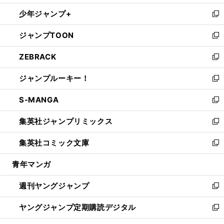
ウ
ン
ウ
し
少年ジャンプ+
で
ド
ィ
い
新
開
ウ
ン
ウ
し
ジャンプTOON
く
で
ド
ィ
い
新
開
ウ
ン
ウ
し
ZEBRACK
く
で
ド
ィ
い
新
開
ウ
ン
ウ
し
ジャンプルーキー！
く
で
ド
ィ
い
新
開
ウ
ン
ウ
し
S-MANGA
く
で
ド
ィ
い
新
開
ウ
ン
ウ
し
集英社ジャンプリミックス
く
で
ド
ィ
い
新
開
ウ
ン
ウ
し
集英社コミック文庫
く
で
ド
ィ
い
新
開
ウ
ン
ウ
し
青年マンガ
く
で
ド
ィ
い
開
ウ
ン
ウ
週刊ヤングジャンプ
く
で
ド
ィ
新
開
ウ
ン
し
ヤングジャンプ定期購読デジタル
く
で
ド
い
新
開
ウ
ウ
し