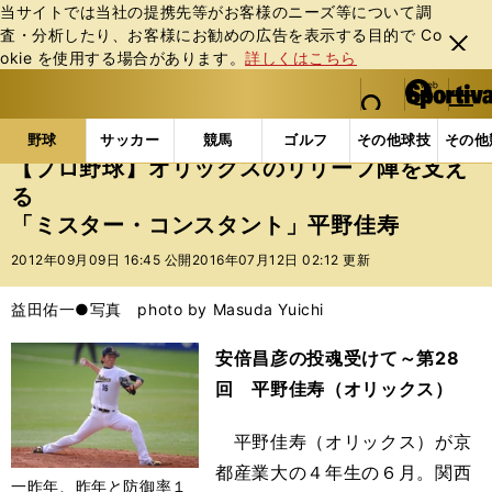
当サイトでは当社の提携先等がお客様のニーズ等について調
査・分析したり、お客様にお勧めの広告を表⽰する⽬的で Co
閉じ
okie を使⽤する場合があります。
詳しくはこちら
る
マイペ
web Sportiva (webスポルティーバ)
検索
メニュ
we
ー
野球の記事一覧
プロ野球
【プロ野球】オリックス
b
ジ
野球
サッカー
競馬
ゴルフ
その他球技
その他
ス
【プロ野球】オリックスのリリーフ陣を支え
ポ
る
ル
「ミスター・コンスタント」平野佳寿
テ
ィ
2012年09月09日 16:45 公開
2016年07月12日 02:12 更新
ー
バ
益田佑一●写真 photo by Masuda Yuichi
安倍昌彦の投魂受けて～第28
回 平野佳寿（オリックス）
平野佳寿（オリックス）が京
都産業大の４年生の６月。関西
一昨年、昨年と防御率１