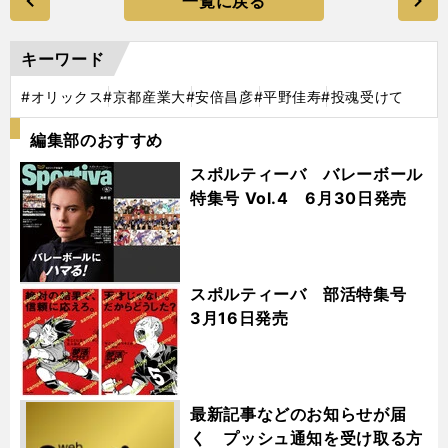
一覧に戻る
キーワード
#オリックス
#京都産業大
#安倍昌彦
#平野佳寿
#投魂受けて
編集部のおすすめ
スポルティーバ バレーボール
特集号 Vol.4 6月30日発売
スポルティーバ 部活特集号
3月16日発売
最新記事などのお知らせが届
く プッシュ通知を受け取る方