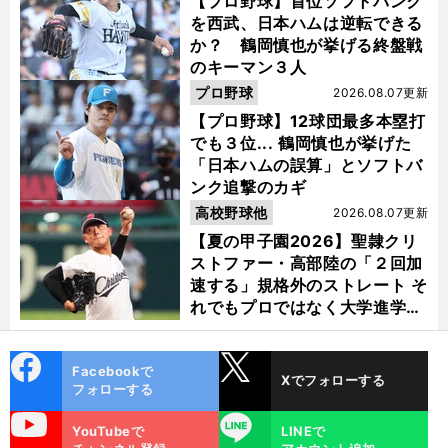
【プロ野球】首位ソフトバンク
を西武、日本ハムは逆転できる
か？ 鶴岡慎也が挙げる終盤戦
のキーマン３人
プロ野球
2026.08.07更新
【プロ野球】12球団最多本塁打
でも３位... 鶴岡慎也が挙げた
「日本ハムの誤算」とソフトバ
ンク追撃のカギ
高校野球他
2026.08.07更新
【夏の甲子園2026】聖隷クリ
ストファー・高部陸の「２回加
速する」規格外のストレート そ
れでもプロではなく大学進学を
選ぶ理由
cebo
X
Facebookで
Xでフォローする
ok
フォローする
uTube
LINE
YouTubeで
LINEで