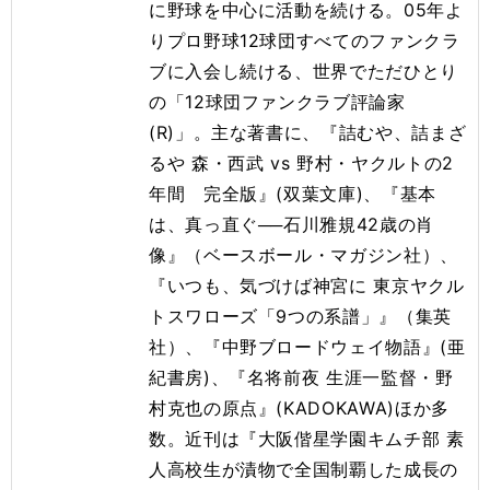
に野球を中心に活動を続ける。05年よ
りプロ野球12球団すべてのファンクラ
ブに入会し続ける、世界でただひとり
の「12球団ファンクラブ評論家
(R)」。主な著書に、『詰むや、詰まざ
るや 森・西武 vs 野村・ヤクルトの2
年間 完全版』(双葉文庫)、『基本
は、真っ直ぐ──石川雅規42歳の肖
像』（ベースボール・マガジン社）、
『いつも、気づけば神宮に 東京ヤクル
トスワローズ「9つの系譜」』（集英
社）、『中野ブロードウェイ物語』(亜
紀書房)、『名将前夜 生涯一監督・野
村克也の原点』(KADOKAWA)ほか多
数。近刊は『大阪偕星学園キムチ部 素
人高校生が漬物で全国制覇した成長の