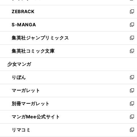
開
ウ
ン
ウ
し
ZEBRACK
く
で
ド
ィ
い
新
開
ウ
ン
ウ
し
S-MANGA
く
で
ド
ィ
い
新
開
ウ
ン
ウ
し
集英社ジャンプリミックス
く
で
ド
ィ
い
新
開
ウ
ン
ウ
し
集英社コミック文庫
く
で
ド
ィ
い
新
開
ウ
ン
ウ
し
少女マンガ
く
で
ド
ィ
い
開
ウ
ン
ウ
りぼん
く
で
ド
ィ
新
開
ウ
ン
し
マーガレット
く
で
ド
い
新
開
ウ
ウ
し
別冊マーガレット
く
で
ィ
い
新
開
ン
ウ
し
マンガMee公式サイト
く
ド
ィ
い
新
ウ
ン
ウ
し
リマコミ
で
ド
ィ
い
新
開
ウ
ン