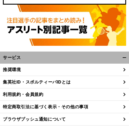
【
M
】
・
.
.
.
.
.
.
LB
大谷翔平の特別な存在感
NBAマイケル
ジョーダンと同列で語られる日本人アスリートが登場するなんて
サービス
開
く/
推奨環境
閉
じ
集英社ID・スポルティーバIDとは
る
利用規約・会員規約
特定商取引法に基づく表示・その他の事項
ブラウザプッシュ通知について