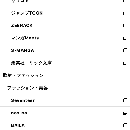
リマコミ
で
ド
ィ
い
新
開
ウ
ン
ウ
し
ジャンプTOON
く
で
ド
ィ
い
新
開
ウ
ン
ウ
し
ZEBRACK
く
で
ド
ィ
い
新
開
ウ
ン
ウ
し
マンガMeets
く
で
ド
ィ
い
新
開
ウ
ン
ウ
し
S-MANGA
く
で
ド
ィ
い
新
開
ウ
ン
ウ
し
集英社コミック文庫
く
で
ド
ィ
い
新
開
ウ
ン
ウ
し
取材・ファッション
く
で
ド
ィ
い
開
ウ
ン
ウ
ファッション・美容
く
で
ド
ィ
開
ウ
ン
Seventeen
く
で
ド
新
開
ウ
し
non-no
く
で
い
新
開
ウ
し
BAILA
く
ィ
い
新