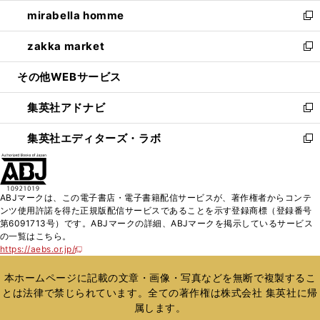
ウ
ン
ウ
し
mirabella homme
く
で
ド
ィ
い
新
開
ウ
ン
ウ
し
zakka market
く
で
ド
ィ
い
新
開
ウ
ン
ウ
し
その他WEBサービス
く
で
ド
ィ
い
開
ウ
ン
ウ
集英社アドナビ
く
で
ド
ィ
新
開
ウ
ン
し
集英社エディターズ・ラボ
く
で
ド
い
新
開
ウ
ウ
し
く
で
ィ
い
開
ン
ウ
ABJマークは、この電子書店・電子書籍配信サービスが、著作権者からコンテ
く
ド
ィ
ンツ使用許諾を得た正規版配信サービスであることを示す登録商標（登録番号
ウ
ン
第6091713号）です。ABJマークの詳細、ABJマークを掲示しているサービス
で
ド
の一覧はこちら。
開
ウ
https://aebs.or.jp/
新
く
で
し
い
開
本ホームページに記載の文章・画像・写真などを無断で複製するこ
ウ
く
とは法律で禁じられています。全ての著作権は株式会社 集英社に帰
ィ
属します。
ン
ド