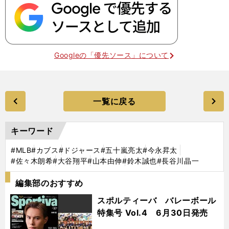
Googleの「優先ソース」について
一覧に戻る
キーワード
#MLB
#カブス
#ドジャース
#五十嵐亮太
#今永昇太
#佐々木朗希
#大谷翔平
#山本由伸
#鈴木誠也
#長谷川晶一
編集部のおすすめ
スポルティーバ バレーボール
特集号 Vol.4 6月30日発売