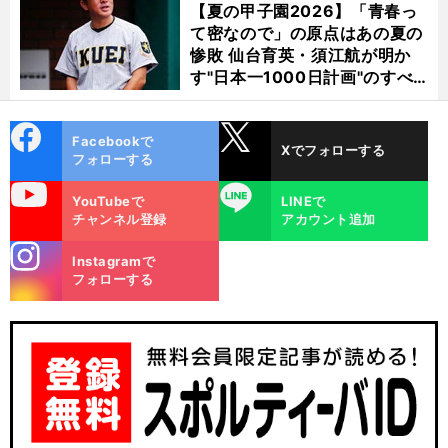
【夏の甲子園2026】「青春っ
て密なので」の原点はあの夏の
惨敗 仙台育英・須江航が明か
す"日本一1000日計画"のすべ
て
cebo
X
Facebookで
Xでフォローする
ok
フォローする
uTube
LINE
YouTubeで
LINEで
チャンネル登録
アカウント追加
stagra
Instagramで
m
フォローする