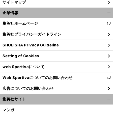
サイトマップ
企業情報
開
く/
集英社ホームページ
新
閉
し
じ
集英社プライバシーガイドライン
い
る
ウ
SHUEISHA Privacy Guideline
ィ
ン
Setting of Cookies
ド
ウ
web Sportivaについて
で
開
Web Sportivaについてのお問い合わせ
く
新
し
広告についてのお問い合わせ
い
ウ
集英社サイト
ィ
開
ン
く/
マンガ
ド
閉