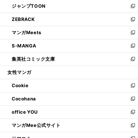
ウ
し
ジャンプTOON
く
で
ド
ィ
い
新
開
ウ
ン
ウ
し
ZEBRACK
く
で
ド
ィ
い
新
開
ウ
ン
ウ
し
マンガMeets
く
で
ド
ィ
い
新
開
ウ
ン
ウ
し
S-MANGA
く
で
ド
ィ
い
新
開
ウ
ン
ウ
し
集英社コミック文庫
く
で
ド
ィ
い
新
開
ウ
ン
ウ
し
女性マンガ
く
で
ド
ィ
い
開
ウ
ン
ウ
Cookie
く
で
ド
ィ
新
開
ウ
ン
し
Cocohana
く
で
ド
い
新
開
ウ
ウ
し
office YOU
く
で
ィ
い
新
開
ン
ウ
し
マンガMee公式サイト
く
ド
ィ
い
新
ウ
ン
ウ
し