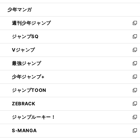
ウ
じ
少年マンガ
で
る
開
週刊少年ジャンプ
く
新
し
ジャンプSQ
い
新
ウ
し
Vジャンプ
ィ
い
新
ン
ウ
し
最強ジャンプ
ド
ィ
い
新
ウ
ン
ウ
し
少年ジャンプ+
で
ド
ィ
い
新
開
ウ
ン
ウ
し
ジャンプTOON
く
で
ド
ィ
い
新
開
ウ
ン
ウ
し
ZEBRACK
く
で
ド
ィ
い
新
開
ウ
ン
ウ
し
ジャンプルーキー！
く
で
ド
ィ
い
新
開
ウ
ン
ウ
し
S-MANGA
く
で
ド
ィ
い
新
開
ウ
ン
ウ
し