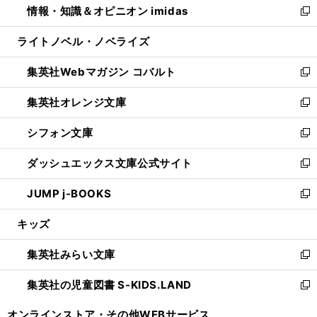
情報・知識＆オピニオン imidas
く
で
ド
ィ
い
新
開
ウ
ン
ウ
し
ライトノベル・ノベライズ
く
で
ド
ィ
い
開
ウ
ン
ウ
集英社Webマガジン コバルト
く
で
ド
ィ
新
開
ウ
ン
し
集英社オレンジ文庫
く
で
ド
い
新
開
ウ
ウ
し
シフォン文庫
く
で
ィ
い
新
開
ン
ウ
し
ダッシュエックス文庫公式サイト
く
ド
ィ
い
新
ウ
ン
ウ
し
JUMP j-BOOKS
で
ド
ィ
い
新
開
ウ
ン
ウ
し
キッズ
く
で
ド
ィ
い
開
ウ
ン
ウ
集英社みらい文庫
く
で
ド
ィ
新
開
ウ
ン
し
集英社の児童図書 S-KIDS.LAND
く
で
ド
い
新
開
ウ
ウ
し
オンラインストア・
その他WEBサービス
く
で
ィ