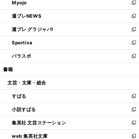
Myojo
く
で
ド
ィ
新
開
ウ
ン
し
週プレNEWS
く
で
ド
い
新
開
ウ
ウ
し
週プレ グラジャパ!
く
で
ィ
い
新
開
ン
ウ
し
Sportiva
く
ド
ィ
い
新
ウ
ン
ウ
し
パラスポ
で
ド
ィ
い
新
開
ウ
ン
ウ
し
書籍
く
で
ド
ィ
い
開
ウ
ン
ウ
文芸・文庫・総合
く
で
ド
ィ
開
ウ
ン
すばる
く
で
ド
新
開
ウ
し
小説すばる
く
で
い
新
開
ウ
し
集英社 文芸ステーション
く
ィ
い
新
ン
ウ
し
web 集英社文庫
ド
ィ
い
新