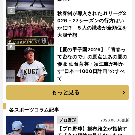
4
秋春制が導入されたJ1リーグ2
026－27シーズンの行方はい
かに!? ５人の識者が全順位を
大胆予想
5
【夏の甲子園2026】「青春っ
て密なので」の原点はあの夏の
惨敗 仙台育英・須江航が明か
す"日本一1000日計画"のすべ
て
もっと見る
各スポーツコラム記事
プロ野球
2026.08.06更新
【プロ野球】掛布雅之が指摘す