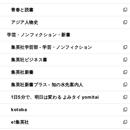
ウ
ン
ウ
し
青春と読書
で
ド
ィ
い
新
開
ウ
ン
ウ
し
アジア人物史
く
で
ド
ィ
い
新
開
ウ
ン
ウ
し
学芸・ノンフィクション・新書
く
で
ド
ィ
い
開
ウ
ン
ウ
集英社学芸部 - 学芸・ノンフィクション
く
で
ド
ィ
新
開
ウ
ン
し
集英社ビジネス書
く
で
ド
い
新
開
ウ
ウ
し
集英社新書
く
で
ィ
い
新
開
ン
ウ
し
集英社新書プラス - 知の水先案内人
く
ド
ィ
い
新
ウ
ン
ウ
し
1日5分で、明日は変わる よみタイ yomitai
で
ド
ィ
い
新
開
ウ
ン
ウ
し
kotoba
く
で
ド
ィ
い
新
開
ウ
ン
ウ
し
e!集英社
く
で
ド
ィ
い
新
開
ウ
ン
ウ
し