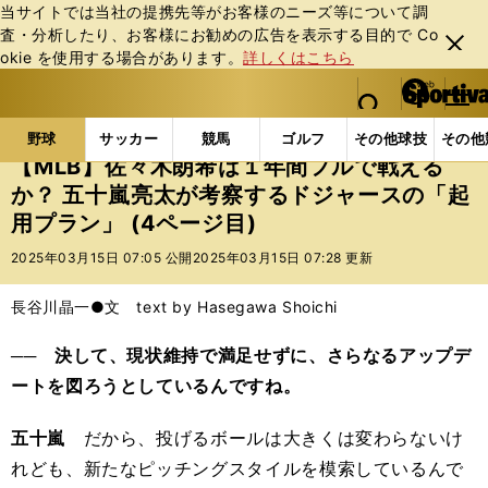
当サイトでは当社の提携先等がお客様のニーズ等について調
査・分析したり、お客様にお勧めの広告を表⽰する⽬的で Co
閉じ
okie を使⽤する場合があります。
詳しくはこちら
る
マイペ
web Sportiva (webスポルティーバ)
検索
メニュ
we
ー
野球の記事一覧
MLB
MLB
【MLB】佐々木朗
b
ジ
野球
サッカー
競馬
ゴルフ
その他球技
その他
ス
【MLB】佐々木朗希は１年間フルで戦える
ポ
か？ 五十嵐亮太が考察するドジャースの「起
ル
用プラン」 (4ページ目)
テ
ィ
2025年03月15日 07:05 公開
2025年03月15日 07:28 更新
ー
バ
長谷川晶一●文 text by Hasegawa Shoichi
── 決して、現状維持で満足せずに、さらなるアップデ
ートを図ろうとしているんですね。
五十嵐
だから、投げるボールは大きくは変わらないけ
れども、新たなピッチングスタイルを模索しているんで