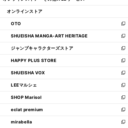
い
開
ン
ウ
オンラインストア
く
ド
ィ
ウ
ン
OTO
で
ド
新
開
ウ
し
SHUEISHA MANGA-ART HERITAGE
く
で
い
新
開
ウ
し
ジャンプキャラクターズストア
く
ィ
い
新
ン
ウ
し
HAPPY PLUS STORE
ド
ィ
い
新
ウ
ン
ウ
し
SHUEISHA VOX
で
ド
ィ
い
新
開
ウ
ン
ウ
し
LEEマルシェ
く
で
ド
ィ
い
新
開
ウ
ン
ウ
し
SHOP Marisol
く
で
ド
ィ
い
新
開
ウ
ン
ウ
し
eclat premium
く
で
ド
ィ
い
新
開
ウ
ン
ウ
し
mirabella
く
で
ド
ィ
い
新
開