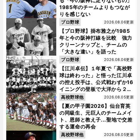
る「今の阪神に足りないもの」
1985年のチームよりもつなが
りを感じない
プロ野球
2026.08.06更新
【プロ野球】掛布雅之が1985
年と今の阪神打線を比較 強力
クリーンナップと、チームの
「大きな違い」を語った
プロ野球
2026.08.06更新
【江川卓伝】１年夏で「高校野
球は終わった」と悟った江川卓
の控え投手は、公式戦わずか16
イニングの登板で大洋から２位
指名を受けた
高校野球他
2026.08.05更新
【夏の甲子園2026】仙台育英
の同級生、元巨人のチームメイ
ト、恩師と教え子...聖地で交差
する運命の再会
高校野球他
2026.08.05更新