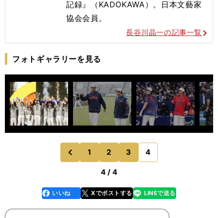
記録』（KADOKAWA）。日本文藝家
協会会員。
長谷川晶一の記事一覧
フォトギャラリーを見る
1
2
3
4
のページへ
前
4 / 4
いいね
Xでポストする
LINEで送る
line
faceboo
x
k