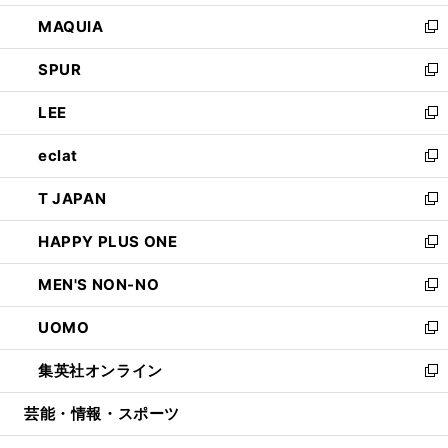
ン
ウ
し
MAQUIA
ド
ィ
い
新
ウ
ン
ウ
し
SPUR
で
ド
ィ
い
新
開
ウ
ン
ウ
し
LEE
く
で
ド
ィ
い
新
開
ウ
ン
ウ
し
eclat
く
で
ド
ィ
い
新
開
ウ
ン
ウ
し
T JAPAN
く
で
ド
ィ
い
新
開
ウ
ン
ウ
し
HAPPY PLUS ONE
く
で
ド
ィ
い
新
開
ウ
ン
ウ
し
MEN'S NON-NO
く
で
ド
ィ
い
新
開
ウ
ン
ウ
し
UOMO
く
で
ド
ィ
い
新
開
ウ
ン
ウ
し
集英社オンライン
く
で
ド
ィ
い
新
開
ウ
ン
ウ
し
芸能・情報・スポーツ
く
で
ド
ィ
い
開
ウ
ン
ウ