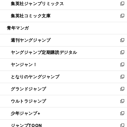
集英社ジャンプリミックス
く
で
ド
ィ
い
新
開
ウ
ン
ウ
し
集英社コミック文庫
く
で
ド
ィ
い
新
開
ウ
ン
ウ
し
青年マンガ
く
で
ド
ィ
い
開
ウ
ン
ウ
週刊ヤングジャンプ
く
で
ド
ィ
新
開
ウ
ン
し
ヤングジャンプ定期購読デジタル
く
で
ド
い
新
開
ウ
ウ
し
ヤンジャン！
く
で
ィ
い
新
開
ン
ウ
し
となりのヤングジャンプ
く
ド
ィ
い
新
ウ
ン
ウ
し
グランドジャンプ
で
ド
ィ
い
新
開
ウ
ン
ウ
し
ウルトラジャンプ
く
で
ド
ィ
い
新
開
ウ
ン
ウ
し
少年ジャンプ+
く
で
ド
ィ
い
新
開
ウ
ン
ウ
し
ジャンプTOON
く
で
ド
ィ
い
新