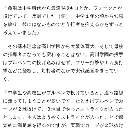
「藤浪は中学時代から最速143キロとか、フォークとか
投げていて、反則でした（笑）。中学１年の頃から知恵
を絞り、彼にはないものでどう打者を抑えるかをずっと
考えていました」
その基本理念は高川学園から大阪体育大、そして母校
の指導者になっても変わることはない。高川学園の投手
はブルペンでの投げ込みはせず、フリー打撃や１カ所打
撃などに登板し、対打者のなかで実戦感覚を養ってい
く。
「中学生や高校生がブルペンで投げていると、違う路線
に走ってしまうことが多いです。たとえばブルペンでカ
ーブが２球抜けて、３球目でやっとストライクが入った
とします。本人はようやくストライクが入ったことで感
覚的に満足感を得るのですが、実戦でカーブが２球抜け