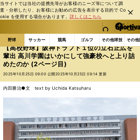
当サイトでは当社の提携先等がお客様のニーズ等について調
査・分析したり、お客様にお勧めの広告を表⽰する⽬的で Co
閉じ
okie を使⽤する場合があります。
詳しくはこちら
る
マイペ
web Sportiva (webスポルティーバ)
検索
メニュ
we
ー
野球の記事一覧
高校野球他
【高校野球】阪神ドラフ
b
ジ
野球
サッカー
競馬
ゴルフ
その他球技
その他
ス
【高校野球】阪神ドラフト１位の立石正広を
ポ
輩出 高川学園はいかにして強豪校へと上り詰
ル
めたのか (2ページ目)
テ
ィ
2025年10月25日 09:00 公開
2025年10月25日 09:14 更新
ー
バ
内田勝治●文 text by Uchida Katsuharu