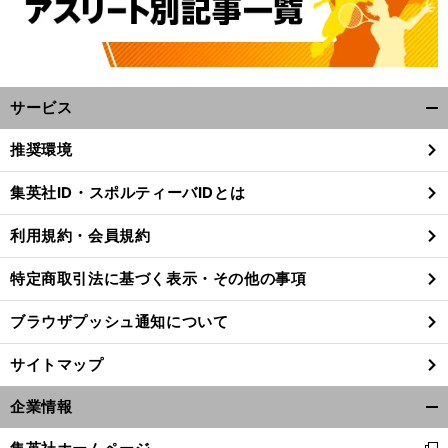
サービス
開
く/
推奨環境
閉
じ
集英社ID・スポルティーバIDとは
前
る
へ
利用規約・会員規約
特定商取引法に基づく表示・その他の事項
ブラウザプッシュ通知について
サイトマップ
企業情報
開
く/