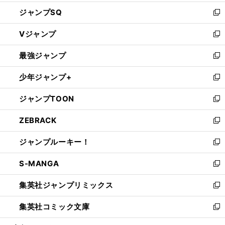
し
ジャンプSQ
い
新
ウ
し
Vジャンプ
ィ
い
新
ン
ウ
し
最強ジャンプ
ド
ィ
い
新
ウ
ン
ウ
し
少年ジャンプ+
で
ド
ィ
い
新
開
ウ
ン
ウ
し
ジャンプTOON
く
で
ド
ィ
い
新
開
ウ
ン
ウ
し
ZEBRACK
く
で
ド
ィ
い
新
開
ウ
ン
ウ
し
ジャンプルーキー！
く
で
ド
ィ
い
新
開
ウ
ン
ウ
し
S-MANGA
く
で
ド
ィ
い
新
開
ウ
ン
ウ
し
集英社ジャンプリミックス
く
で
ド
ィ
い
新
開
ウ
ン
ウ
し
集英社コミック文庫
く
で
ド
ィ
い
新
開
ウ
ン
ウ
し