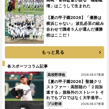
高崎・青栁監督が語る「機動破
壊」はこうして生まれた
5
【夏の甲子園2026】「優勝は
横浜じゃない」 波乱必至の組み
合わせで識者５人が選んだ優勝
校はここだ！
もっと見る
各スポーツコラム記事
高校野球他
2026.08.07更新
【夏の甲子園2026】聖隷クリ
ストファー・高部陸の「２回加
速する」規格外のストレート そ
れでもプロではなく大学進学を
選ぶ理由
プロ野球
2026.08.07更新