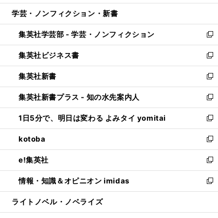
開
ウ
ン
ウ
し
学芸・ノンフィクション・新書
く
で
ド
ィ
い
開
ウ
ン
ウ
集英社学芸部 - 学芸・ノンフィクション
く
で
ド
ィ
新
開
ウ
ン
し
集英社ビジネス書
く
で
ド
い
新
開
ウ
ウ
し
集英社新書
く
で
ィ
い
新
開
ン
ウ
し
集英社新書プラス - 知の水先案内人
く
ド
ィ
い
新
ウ
ン
ウ
し
1日5分で、明日は変わる よみタイ yomitai
で
ド
ィ
い
新
開
ウ
ン
ウ
し
kotoba
く
で
ド
ィ
い
新
開
ウ
ン
ウ
し
e!集英社
く
で
ド
ィ
い
新
開
ウ
ン
ウ
し
情報・知識＆オピニオン imidas
く
で
ド
ィ
い
新
開
ウ
ン
ウ
し
ライトノベル・ノベライズ
く
で
ド
ィ
い
開
ウ
ン
ウ