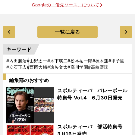
Googleの「優先ソース」について
一覧に戻る
キーワード
#内田勝治
#山野太一
#木下瑛二
#松本祐一郎
#椋木蓮
#甲子園
#立石正広
#西岡大輔
#遠矢文太
#高川学園
#高校野球
編集部のおすすめ
スポルティーバ バレーボール
特集号 Vol.4 6月30日発売
スポルティーバ 部活特集号
3月16日発売