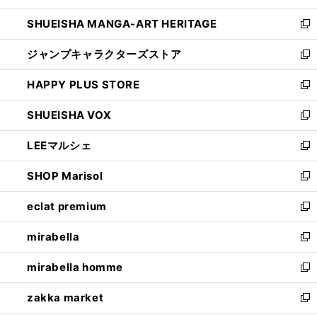
開
ウ
し
SHUEISHA MANGA-ART HERITAGE
く
で
い
新
開
ウ
し
ジャンプキャラクターズストア
く
ィ
い
新
ン
ウ
し
HAPPY PLUS STORE
ド
ィ
い
新
ウ
ン
ウ
し
SHUEISHA VOX
で
ド
ィ
い
新
開
ウ
ン
ウ
し
LEEマルシェ
く
で
ド
ィ
い
新
開
ウ
ン
ウ
し
SHOP Marisol
く
で
ド
ィ
い
新
開
ウ
ン
ウ
し
eclat premium
く
で
ド
ィ
い
新
開
ウ
ン
ウ
し
mirabella
く
で
ド
ィ
い
新
開
ウ
ン
ウ
し
mirabella homme
く
で
ド
ィ
い
新
開
ウ
ン
ウ
し
zakka market
く
で
ド
ィ
い
新
開
ウ
ン
ウ
し