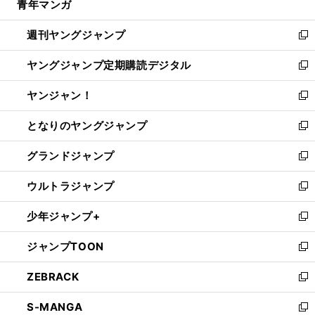
青年マンガ
く
で
ド
ィ
い
開
ウ
ン
ウ
週刊ヤングジャンプ
く
で
ド
ィ
新
開
ウ
ン
し
ヤングジャンプ定期購読デジタル
く
で
ド
い
新
開
ウ
ウ
し
ヤンジャン！
く
で
ィ
い
新
開
ン
ウ
し
となりのヤングジャンプ
く
ド
ィ
い
新
ウ
ン
ウ
し
グランドジャンプ
で
ド
ィ
い
新
開
ウ
ン
ウ
し
ウルトラジャンプ
く
で
ド
ィ
い
新
開
ウ
ン
ウ
し
少年ジャンプ+
く
で
ド
ィ
い
新
開
ウ
ン
ウ
し
ジャンプTOON
く
で
ド
ィ
い
新
開
ウ
ン
ウ
し
ZEBRACK
く
で
ド
ィ
い
新
開
ウ
ン
ウ
し
S-MANGA
く
で
ド
ィ
い
新