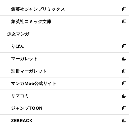
開
ウ
ン
ウ
し
集英社ジャンプリミックス
く
で
ド
ィ
い
新
開
ウ
ン
ウ
し
集英社コミック文庫
く
で
ド
ィ
い
新
開
ウ
ン
ウ
し
少女マンガ
く
で
ド
ィ
い
開
ウ
ン
ウ
りぼん
く
で
ド
ィ
新
開
ウ
ン
し
マーガレット
く
で
ド
い
新
開
ウ
ウ
し
別冊マーガレット
く
で
ィ
い
新
開
ン
ウ
し
マンガMee公式サイト
く
ド
ィ
い
新
ウ
ン
ウ
し
リマコミ
で
ド
ィ
い
新
開
ウ
ン
ウ
し
ジャンプTOON
く
で
ド
ィ
い
新
開
ウ
ン
ウ
し
ZEBRACK
く
で
ド
ィ
い
新
開
ウ
ン
ウ
し