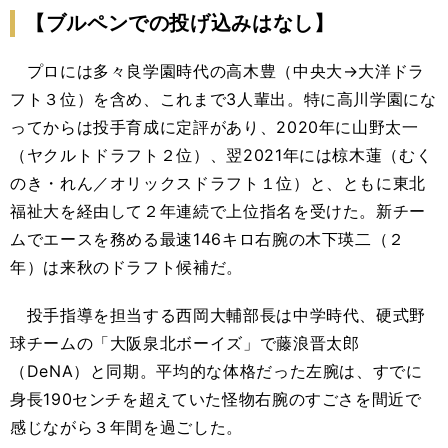
【ブルペンでの投げ込みはなし】
プロには多々良学園時代の高木豊（中央大→大洋ドラ
フト３位）を含め、これまで3人輩出。特に高川学園にな
ってからは投手育成に定評があり、2020年に山野太一
（ヤクルトドラフト２位）、翌2021年には椋木蓮（むく
のき・れん／オリックスドラフト１位）と、ともに東北
福祉大を経由して２年連続で上位指名を受けた。新チー
ムでエースを務める最速146キロ右腕の木下瑛二（２
年）は来秋のドラフト候補だ。
投手指導を担当する西岡大輔部長は中学時代、硬式野
球チームの「大阪泉北ボーイズ」で藤浪晋太郎
（DeNA）と同期。平均的な体格だった左腕は、すでに
身長190センチを超えていた怪物右腕のすごさを間近で
感じながら３年間を過ごした。