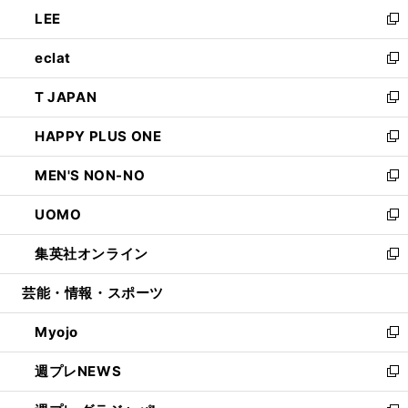
ン
ウ
し
LEE
く
で
ド
ィ
い
新
開
ウ
ン
ウ
し
eclat
く
で
ド
ィ
い
新
開
ウ
ン
ウ
し
T JAPAN
く
で
ド
ィ
い
新
開
ウ
ン
ウ
し
HAPPY PLUS ONE
く
で
ド
ィ
い
新
開
ウ
ン
ウ
し
MEN'S NON-NO
く
で
ド
ィ
い
新
開
ウ
ン
ウ
し
UOMO
く
で
ド
ィ
い
新
開
ウ
ン
ウ
し
集英社オンライン
く
で
ド
ィ
い
新
開
ウ
ン
ウ
し
芸能・情報・スポーツ
く
で
ド
ィ
い
開
ウ
ン
ウ
Myojo
く
で
ド
ィ
新
開
ウ
ン
し
週プレNEWS
く
で
ド
い
新
開
ウ
ウ
し