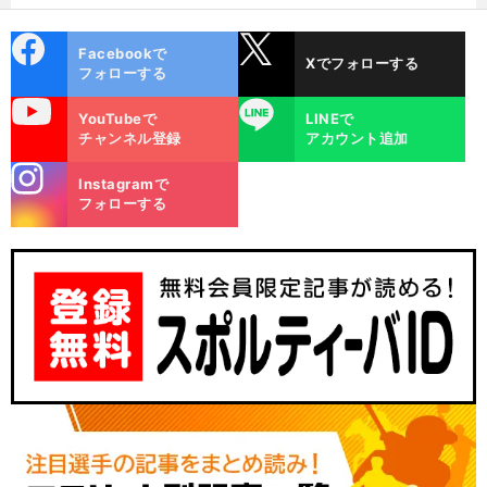
cebo
X
Facebookで
Xでフォローする
ok
フォローする
uTube
LINE
YouTubeで
LINEで
チャンネル登録
アカウント追加
stagra
Instagramで
m
フォローする