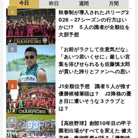
今日
昨日
週間
月間
秋春制が導入されたJ1リーグ2
1
026－27シーズンの行方はい
かに!? ５人の識者が全順位を
大胆予想
「お前がラクして生意気だな」
2
「あいつ若いくせに」厳しい言
葉を浴びせられるも佐藤慎太郎
が貫いた誇りとファンへの思い
J1全順位予想 識者５人が推す
3
優勝候補筆頭は？ J2降格の憂
き目に遭いそうな３クラブと
は？
4
【高校野球】創部10年目の甲子
園初出場がすべてを変えた 健大