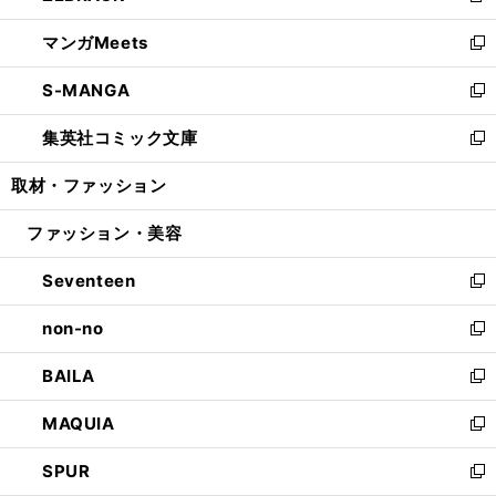
開
ウ
ン
ウ
し
マンガMeets
く
で
ド
ィ
い
新
開
ウ
ン
ウ
し
S-MANGA
く
で
ド
ィ
い
新
開
ウ
ン
ウ
し
集英社コミック文庫
く
で
ド
ィ
い
新
開
ウ
ン
ウ
し
取材・ファッション
く
で
ド
ィ
い
開
ウ
ン
ウ
ファッション・美容
く
で
ド
ィ
開
ウ
ン
Seventeen
く
で
ド
新
開
ウ
し
non-no
く
で
い
新
開
ウ
し
BAILA
く
ィ
い
新
ン
ウ
し
MAQUIA
ド
ィ
い
新
ウ
ン
ウ
し
SPUR
で
ド
ィ
い
新
開
ウ