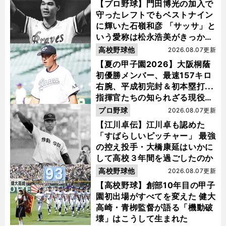
【プロ野球】門田博光の加入で
守ったレフトでもベストナイン
に輝いた石嶺和彦 「サッサ」と
いう愛称は松永浩美がきっか
け？
高校野球他
2026.08.07更新
【夏の甲子園2026】大阪桐蔭
初優勝メンバー、最速157キロ
右腕、平成初完封＆初本塁打...
指揮官たちの知られざる現役時
代
プロ野球
2026.08.07更新
【江川卓伝】江川卓も認めた
「すばらしいピッチャー」 最強
の控え投手・大橋康延はいかに
して高校３年間を過ごしたのか
高校野球他
2026.08.07更新
【高校野球】創部10年目の甲子
園初出場がすべてを変えた 健大
高崎・青栁監督が語る「機動破
壊」はこうして生まれた