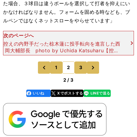
た場合、３球目は違うボールを選択して打者を抑えにい
かなければなりません。フォームを固める時なども、ブ
ルペンではなくネットスローをやらせています」
次のページへ
控えの内野手だった椋木蓮に投手転向を進言した西
岡大輔部長 photo by Uchida Katsuharu【控え
の内野手だった椋木蓮】 選手の適材適所を見極め
たうえで、次のステージへと送り出すの
次
1
2
3
のページへ
のページへ
前
2 / 3
いいね
Xでポストする
LINEで送る
line
faceboo
x
k