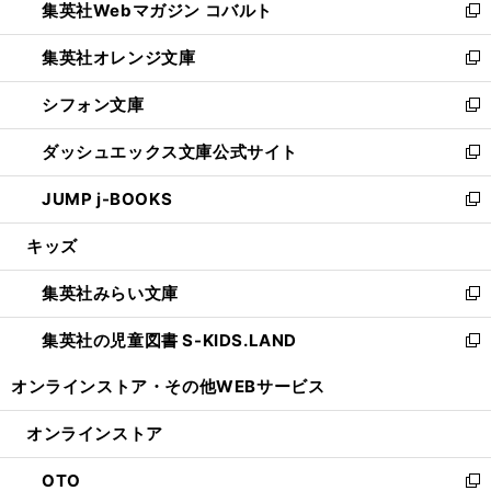
集英社Webマガジン コバルト
く
で
ド
ィ
新
開
ウ
ン
し
集英社オレンジ文庫
く
で
ド
い
新
開
ウ
ウ
し
シフォン文庫
く
で
ィ
い
新
開
ン
ウ
し
ダッシュエックス文庫公式サイト
く
ド
ィ
い
新
ウ
ン
ウ
し
JUMP j-BOOKS
で
ド
ィ
い
新
開
ウ
ン
ウ
し
キッズ
く
で
ド
ィ
い
開
ウ
ン
ウ
集英社みらい文庫
く
で
ド
ィ
新
開
ウ
ン
し
集英社の児童図書 S-KIDS.LAND
く
で
ド
い
新
開
ウ
ウ
し
オンラインストア・
その他WEBサービス
く
で
ィ
い
開
ン
ウ
オンラインストア
く
ド
ィ
ウ
ン
OTO
で
ド
新