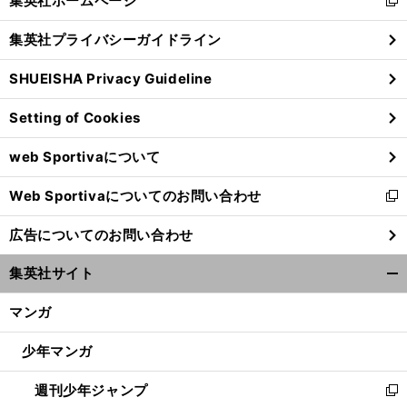
集英社ホームページ
新
閉
し
じ
集英社プライバシーガイドライン
い
る
ウ
SHUEISHA Privacy Guideline
ィ
ン
Setting of Cookies
ド
ウ
web Sportivaについて
で
開
Web Sportivaについてのお問い合わせ
く
新
し
広告についてのお問い合わせ
い
ウ
集英社サイト
ィ
開
ン
く/
マンガ
ド
閉
ウ
じ
少年マンガ
で
る
開
週刊少年ジャンプ
く
新