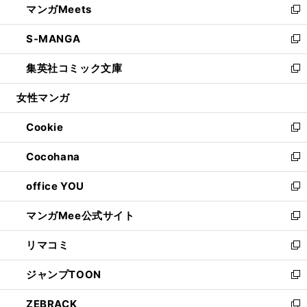
マンガMeets
く
で
ド
ィ
い
新
開
ウ
ン
ウ
し
S-MANGA
く
で
ド
ィ
い
新
開
ウ
ン
ウ
し
集英社コミック文庫
く
で
ド
ィ
い
新
開
ウ
ン
ウ
し
女性マンガ
く
で
ド
ィ
い
開
ウ
ン
ウ
Cookie
く
で
ド
ィ
新
開
ウ
ン
し
Cocohana
く
で
ド
い
新
開
ウ
ウ
し
office YOU
く
で
ィ
い
新
開
ン
ウ
し
マンガMee公式サイト
く
ド
ィ
い
新
ウ
ン
ウ
し
リマコミ
で
ド
ィ
い
新
開
ウ
ン
ウ
し
ジャンプTOON
く
で
ド
ィ
い
新
開
ウ
ン
ウ
し
ZEBRACK
く
で
ド
ィ
い
新