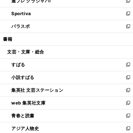
週プレ グラジャパ!
く
で
ィ
い
新
開
ン
ウ
し
Sportiva
く
ド
ィ
い
新
ウ
ン
ウ
し
パラスポ
で
ド
ィ
い
新
開
ウ
ン
ウ
し
書籍
く
で
ド
ィ
い
開
ウ
ン
ウ
文芸・文庫・総合
く
で
ド
ィ
開
ウ
ン
すばる
く
で
ド
新
開
ウ
し
小説すばる
く
で
い
新
開
ウ
し
集英社 文芸ステーション
く
ィ
い
新
ン
ウ
し
web 集英社文庫
ド
ィ
い
新
ウ
ン
ウ
し
青春と読書
で
ド
ィ
い
新
開
ウ
ン
ウ
し
アジア人物史
く
で
ド
ィ
い
新