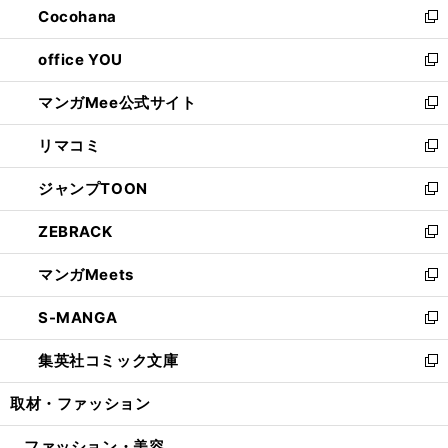
Cocohana
く
で
ド
い
新
開
ウ
ウ
し
office YOU
く
で
ィ
い
新
開
ン
ウ
し
マンガMee公式サイト
く
ド
ィ
い
新
ウ
ン
ウ
し
リマコミ
で
ド
ィ
い
新
開
ウ
ン
ウ
し
ジャンプTOON
く
で
ド
ィ
い
新
開
ウ
ン
ウ
し
ZEBRACK
く
で
ド
ィ
い
新
開
ウ
ン
ウ
し
マンガMeets
く
で
ド
ィ
い
新
開
ウ
ン
ウ
し
S-MANGA
く
で
ド
ィ
い
新
開
ウ
ン
ウ
し
集英社コミック文庫
く
で
ド
ィ
い
新
開
ウ
ン
ウ
し
取材・ファッション
く
で
ド
ィ
い
開
ウ
ン
ウ
ファッション・美容
く
で
ド