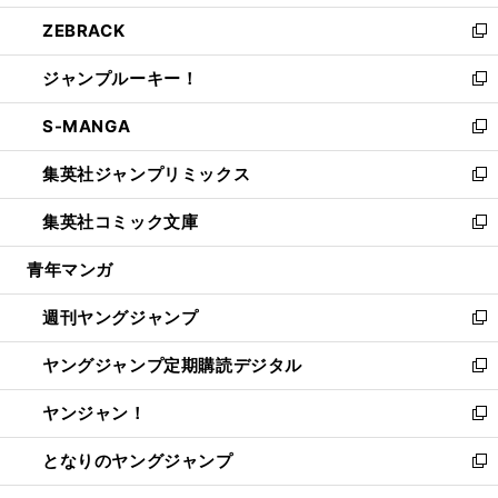
開
ウ
ン
ウ
し
ZEBRACK
く
で
ド
ィ
い
新
開
ウ
ン
ウ
し
ジャンプルーキー！
く
で
ド
ィ
い
新
開
ウ
ン
ウ
し
S-MANGA
く
で
ド
ィ
い
新
開
ウ
ン
ウ
し
集英社ジャンプリミックス
く
で
ド
ィ
い
新
開
ウ
ン
ウ
し
集英社コミック文庫
く
で
ド
ィ
い
新
開
ウ
ン
ウ
し
青年マンガ
く
で
ド
ィ
い
開
ウ
ン
ウ
週刊ヤングジャンプ
く
で
ド
ィ
新
開
ウ
ン
し
ヤングジャンプ定期購読デジタル
く
で
ド
い
新
開
ウ
ウ
し
ヤンジャン！
く
で
ィ
い
新
開
ン
ウ
し
となりのヤングジャンプ
く
ド
ィ
い
新
ウ
ン
ウ
し