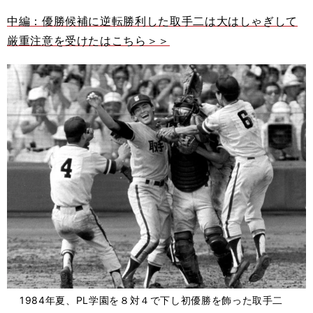
中編：優勝候補に逆転勝利した取手二は大はしゃぎして
厳重注意を受けたはこちら＞＞
1984年夏、PL学園を８対４で下し初優勝を飾った取手二