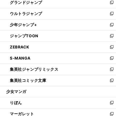
グランドジャンプ
で
ド
ィ
い
新
開
ウ
ン
ウ
し
ウルトラジャンプ
く
で
ド
ィ
い
新
開
ウ
ン
ウ
し
少年ジャンプ+
く
で
ド
ィ
い
新
開
ウ
ン
ウ
し
ジャンプTOON
く
で
ド
ィ
い
新
開
ウ
ン
ウ
し
ZEBRACK
く
で
ド
ィ
い
新
開
ウ
ン
ウ
し
S-MANGA
く
で
ド
ィ
い
新
開
ウ
ン
ウ
し
集英社ジャンプリミックス
く
で
ド
ィ
い
新
開
ウ
ン
ウ
し
集英社コミック文庫
く
で
ド
ィ
い
新
開
ウ
ン
ウ
し
少女マンガ
く
で
ド
ィ
い
開
ウ
ン
ウ
りぼん
く
で
ド
ィ
新
開
ウ
ン
し
マーガレット
く
で
ド
い
新