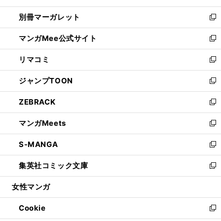
開
ウ
ウ
し
別冊マーガレット
く
で
ィ
い
新
開
ン
ウ
し
マンガMee公式サイト
く
ド
ィ
い
新
ウ
ン
ウ
し
リマコミ
で
ド
ィ
い
新
開
ウ
ン
ウ
し
ジャンプTOON
く
で
ド
ィ
い
新
開
ウ
ン
ウ
し
ZEBRACK
く
で
ド
ィ
い
新
開
ウ
ン
ウ
し
マンガMeets
く
で
ド
ィ
い
新
開
ウ
ン
ウ
し
S-MANGA
く
で
ド
ィ
い
新
開
ウ
ン
ウ
し
集英社コミック文庫
く
で
ド
ィ
い
新
開
ウ
ン
ウ
し
女性マンガ
く
で
ド
ィ
い
開
ウ
ン
ウ
Cookie
く
で
ド
ィ
新
開
ウ
ン
し