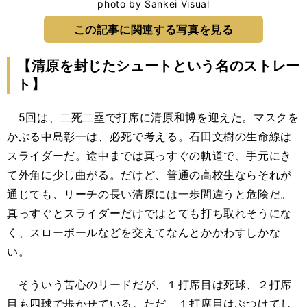
photo by Sankei Visual
この記事に関連する写真を見る
【清原を封じたシュートという名のストレー
ト】
5回は、二死二塁で打席に清原和博を迎えた。マスクを
かぶる中島彰一は、必死で考える。石田文樹の生命線は
スライダーだ。途中までは真っすぐの軌道で、手元にき
て外角に少し曲がる。だけど、普通の高校生ならそれが
通じても、リーチの長い清原には一歩間違うと危険だ。
真っすぐとスライダーだけではとても打ち取れそうにな
く、スローボールなどを交えてなんとかかわすしかな
い。
そういう苦心のリードだが、１打席目は死球、２打席
目も四球で歩かせている。ただ、１打席目はぶつけてし