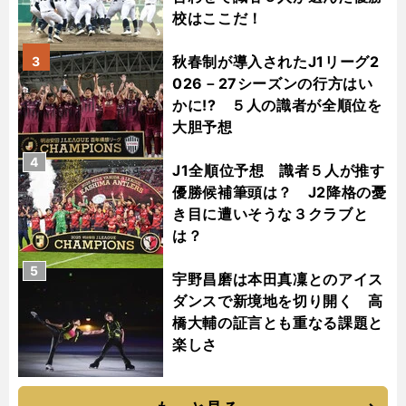
校はここだ！
秋春制が導入されたJ1リーグ2
3
026－27シーズンの行方はい
かに!? ５人の識者が全順位を
大胆予想
4
J1全順位予想 識者５人が推す
優勝候補筆頭は？ J2降格の憂
き目に遭いそうな３クラブと
は？
5
宇野昌磨は本田真凜とのアイス
ダンスで新境地を切り開く 高
橋大輔の証言とも重なる課題と
楽しさ