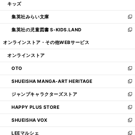
キッズ
く
で
ド
ィ
い
開
ウ
ン
ウ
集英社みらい文庫
く
で
ド
ィ
新
開
ウ
ン
し
集英社の児童図書 S-KIDS.LAND
く
で
ド
い
新
開
ウ
ウ
し
オンラインストア・
その他WEBサービス
く
で
ィ
い
開
ン
ウ
オンラインストア
く
ド
ィ
ウ
ン
OTO
で
ド
新
開
ウ
し
SHUEISHA MANGA-ART HERITAGE
く
で
い
新
開
ウ
し
ジャンプキャラクターズストア
く
ィ
い
新
ン
ウ
し
HAPPY PLUS STORE
ド
ィ
い
新
ウ
ン
ウ
し
SHUEISHA VOX
で
ド
ィ
い
新
開
ウ
ン
ウ
し
LEEマルシェ
く
で
ド
ィ
い
新