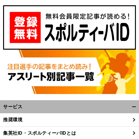
〜
前
年夏の甲子園
へ
サービス
開
く/
推奨環境
閉
じ
集英社ID・スポルティーバIDとは
る