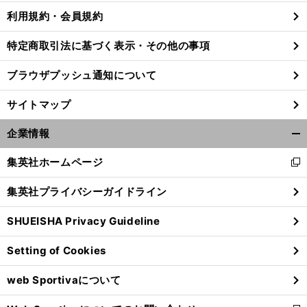
利用規約・会員規約
特定商取引法に基づく表示・その他の事項
ブラウザプッシュ通知について
サイトマップ
企業情報
開
く/
集英社ホームページ
新
閉
し
じ
集英社プライバシーガイドライン
い
る
ウ
SHUEISHA Privacy Guideline
ィ
ン
Setting of Cookies
ド
ウ
web Sportivaについて
で
開