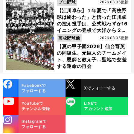
プロ野球
2026.08.06更新
【江川卓伝】１年夏で「高校野
球は終わった」と悟った江川卓
の控え投手は、公式戦わずか16
イニングの登板で大洋から２位
指名を受けた
高校野球他
2026.08.05更新
【夏の甲子園2026】仙台育英
の同級生、元巨人のチームメイ
ト、恩師と教え子...聖地で交差
する運命の再会
cebo
X
Facebookで
Xでフォローする
ok
フォローする
uTube
LINE
YouTubeで
LINEで
チャンネル登録
アカウント追加
stagra
Instagramで
m
フォローする