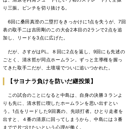
り三振。ピンチを切り抜ける。
6回に桑田真澄の二塁打をきっかけに1点を失うが、7回
表の取手二は吉田剛のこの大会2本目の2ランで2点を追
加し、リードを3点に広げた。
だが、さすがはPL。８回に2点を返し、9回にも先述の
ごとく、清水哲が同点ホームラン。ずっと主導権を握っ
てきた取手二だが、土壇場でついに追いつかれた。
【サヨナラ負けを防いだ継投策】
この試合のことになると中島は、自身の決勝３ランよ
りも先に、清水哲に喫したホームランを思い出すとい
う。1点をリードした9回裏の、先頭打者。ひとり走者を
出すと、４番の清原に回ってしまうから、中島には３番
までで片づけたいという心理が働く。