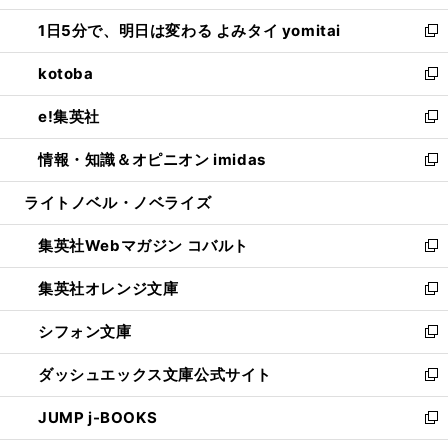
ウ
ン
ウ
し
1日5分で、明日は変わる よみタイ yomitai
で
ド
ィ
い
新
開
ウ
ン
ウ
し
kotoba
く
で
ド
ィ
い
新
開
ウ
ン
ウ
し
e!集英社
く
で
ド
ィ
い
新
開
ウ
ン
ウ
し
情報・知識＆オピニオン imidas
く
で
ド
ィ
い
新
開
ウ
ン
ウ
し
ライトノベル・ノベライズ
く
で
ド
ィ
い
開
ウ
ン
ウ
集英社Webマガジン コバルト
く
で
ド
ィ
新
開
ウ
ン
し
集英社オレンジ文庫
く
で
ド
い
新
開
ウ
ウ
し
シフォン文庫
く
で
ィ
い
新
開
ン
ウ
し
ダッシュエックス文庫公式サイト
く
ド
ィ
い
新
ウ
ン
ウ
し
JUMP j-BOOKS
で
ド
ィ
い
新
開
ウ
ン
ウ
し