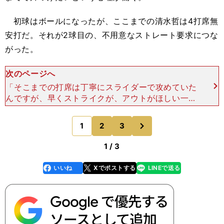
初球はボールになったが、ここまでの清水哲は4打席無
安打だ。それが2球目の、不用意なストレート要求につな
がった。
次のページへ
「そこまでの打席は丁寧にスライダーで攻めていた
んですが、早くストライクが、アウトがほしい一心
でストレート。そういえば木内さんは試合中、『い
ままで野球をやってんのはオレらだけだかんな。せ
次
1
2
3
のページへ
っかくの楽しい時
1 / 3
いいね
Xでポストする
LINEで送る
line
faceboo
x
k