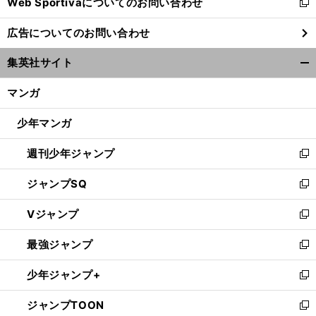
Web Sportivaについてのお問い合わせ
く
新
し
広告についてのお問い合わせ
い
ウ
集英社サイト
ィ
開
ン
く/
マンガ
ド
閉
ウ
じ
少年マンガ
で
る
開
週刊少年ジャンプ
く
新
し
ジャンプSQ
い
新
ウ
し
Vジャンプ
ィ
い
新
ン
ウ
し
最強ジャンプ
ド
ィ
い
新
ウ
ン
ウ
し
少年ジャンプ+
で
ド
ィ
い
新
開
ウ
ン
ウ
し
ジャンプTOON
く
で
ド
ィ
い
新