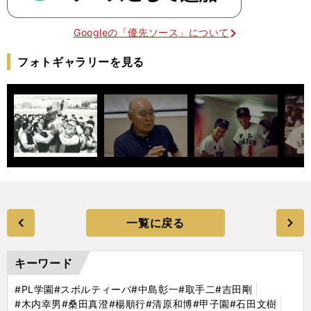
Googleの「優先ソース」について
フォトギャラリーを見る
一覧に戻る
キーワード
#PL学園
#スポルティーバ
#中島彰一
#取手二
#吉田剛
#木内幸男
#桑田真澄
#楊順行
#清原和博
#甲子園
#石田文樹