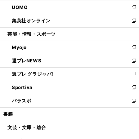
開
ウ
ン
ウ
し
UOMO
く
で
ド
ィ
い
新
開
ウ
ン
ウ
し
集英社オンライン
く
で
ド
ィ
い
新
開
ウ
ン
ウ
し
芸能・情報・スポーツ
く
で
ド
ィ
い
開
ウ
ン
ウ
Myojo
く
で
ド
ィ
新
開
ウ
ン
し
週プレNEWS
く
で
ド
い
新
開
ウ
ウ
し
週プレ グラジャパ!
く
で
ィ
い
新
開
ン
ウ
し
Sportiva
く
ド
ィ
い
新
ウ
ン
ウ
し
パラスポ
で
ド
ィ
い
新
開
ウ
ン
ウ
し
書籍
く
で
ド
ィ
い
開
ウ
ン
ウ
文芸・文庫・総合
く
で
ド
ィ
開
ウ
ン