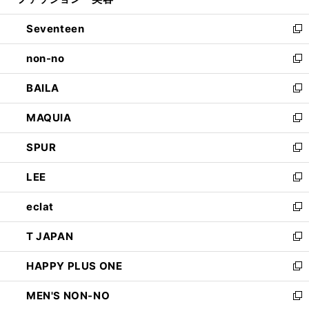
ィ
開
ウ
ン
Seventeen
く
で
ド
新
開
ウ
し
non-no
く
で
い
新
開
ウ
し
BAILA
く
ィ
い
新
ン
ウ
し
MAQUIA
ド
ィ
い
新
ウ
ン
ウ
し
SPUR
で
ド
ィ
い
新
開
ウ
ン
ウ
し
LEE
く
で
ド
ィ
い
新
開
ウ
ン
ウ
し
eclat
く
で
ド
ィ
い
新
開
ウ
ン
ウ
し
T JAPAN
く
で
ド
ィ
い
新
開
ウ
ン
ウ
し
HAPPY PLUS ONE
く
で
ド
ィ
い
新
開
ウ
ン
ウ
し
MEN'S NON-NO
く
で
ド
ィ
い
新