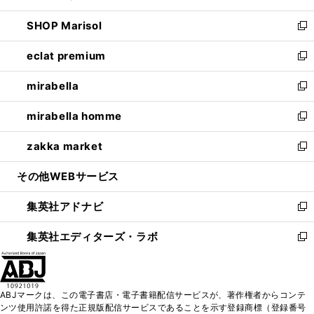
開
ウ
ン
ウ
し
SHOP Marisol
く
で
ド
ィ
い
新
開
ウ
ン
ウ
し
eclat premium
く
で
ド
ィ
い
新
開
ウ
ン
ウ
し
mirabella
く
で
ド
ィ
い
新
開
ウ
ン
ウ
し
mirabella homme
く
で
ド
ィ
い
新
開
ウ
ン
ウ
し
zakka market
く
で
ド
ィ
い
新
開
ウ
ン
ウ
し
その他WEBサービス
く
で
ド
ィ
い
開
ウ
ン
ウ
集英社アドナビ
く
で
ド
ィ
新
開
ウ
ン
し
集英社エディターズ・ラボ
く
で
ド
い
新
開
ウ
ウ
し
く
で
ィ
い
開
ン
ウ
ABJマークは、この電子書店・電子書籍配信サービスが、著作権者からコンテ
く
ド
ィ
ンツ使用許諾を得た正規版配信サービスであることを示す登録商標（登録番号
ウ
ン