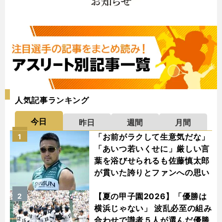
人気記事ランキング
今日
昨日
週間
月間
「お前がラクして生意気だな」
1
「あいつ若いくせに」厳しい言
葉を浴びせられるも佐藤慎太郎
が貫いた誇りとファンへの思い
【夏の甲子園2026】「優勝は
2
横浜じゃない」 波乱必至の組み
合わせで識者５人が選んだ優勝