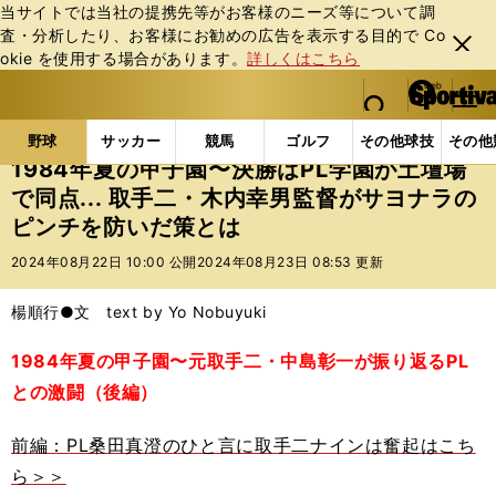
当サイトでは当社の提携先等がお客様のニーズ等について調
査・分析したり、お客様にお勧めの広告を表⽰する⽬的で Co
閉じ
okie を使⽤する場合があります。
詳しくはこちら
る
マイペ
web Sportiva (webスポルティーバ)
検索
メニュ
we
ー
野球の記事一覧
高校野球他
1984年夏の甲子園〜
b
ジ
野球
サッカー
競馬
ゴルフ
その他球技
その他
ス
1984年夏の甲子園〜決勝はPL学園が土壇場
ポ
で同点... 取手二・木内幸男監督がサヨナラの
ル
ピンチを防いだ策とは
テ
ィ
2024年08月22日 10:00 公開
2024年08月23日 08:53 更新
ー
バ
楊順行●文 text by Yo Nobuyuki
1984年夏の甲子園〜元取手二・中島彰一が振り返るPL
との激闘（後編）
前編：PL桑田真澄のひと言に取手二ナインは奮起はこち
ら＞＞