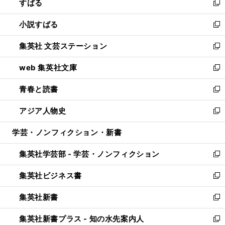
すばる
く
で
ド
新
開
ウ
し
小説すばる
く
で
い
新
開
ウ
し
集英社 文芸ステーション
く
ィ
い
新
ン
ウ
し
web 集英社文庫
ド
ィ
い
新
ウ
ン
ウ
し
青春と読書
で
ド
ィ
い
新
開
ウ
ン
ウ
し
アジア人物史
く
で
ド
ィ
い
新
開
ウ
ン
ウ
し
学芸・ノンフィクション・新書
く
で
ド
ィ
い
開
ウ
ン
ウ
集英社学芸部 - 学芸・ノンフィクション
く
で
ド
ィ
新
開
ウ
ン
し
集英社ビジネス書
く
で
ド
い
新
開
ウ
ウ
し
集英社新書
く
で
ィ
い
新
開
ン
ウ
し
集英社新書プラス - 知の水先案内人
く
ド
ィ
い
新