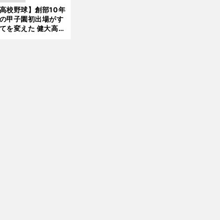
して高校３年間を過
高校野球】創部10年
新
したのか
の甲子園初出場がす
てを変えた 健大高
・青栁監督が語る
機動破壊」はこうし
生まれた
前