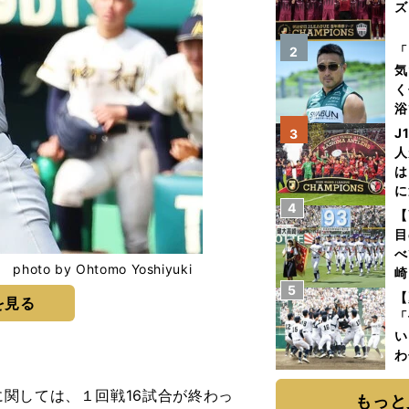
ズ
を
「
2
気
く
浴
太
J
3
ァ
人
は
に
4
と
【
目
べ
by Ohtomo Yoshiyuki
崎
5
「
【
を見る
て
「
い
わ
だ
関しては、１回戦16試合が終わっ
もっと