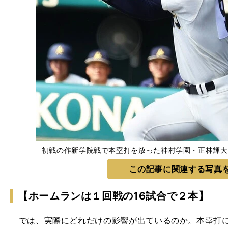
初戦の作新学院戦で本塁打を放った神村学園・正林輝大 photo 
この記事に関連する写真
【ホームランは１回戦の16試合で２本】
では、実際にどれだけの影響が出ているのか。本塁打に