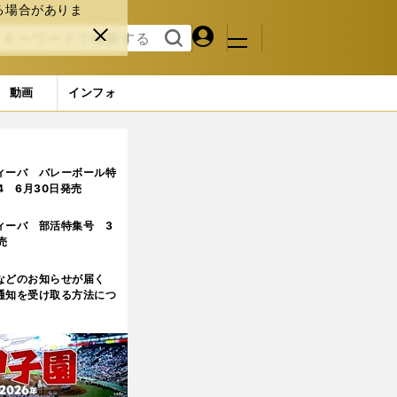
る場合がありま
マイペ
閉じ
検索
メニュ
ー
る
す
ジ
る
動画
インフォ
響は？」「飛ぶメーカーは？」
ィーバ バレーボール特
.4 6月30日発売
ィーバ 部活特集号 3
売
などのお知らせが届く
通知を受け取る方法につ