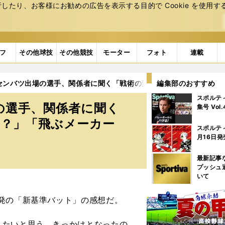
たり、お客様にお勧めの広告を表⽰する⽬的で Cookie を使⽤す
フ
その他球技
その他競技
モーター
フォト
連載
センバツ出場の選手、関係者に聞く「戦術の変化は？」「投手への影
編集部のおすすめ
スポルテ
の選手、関係者に聞く
集号 Vol
は？」「飛ぶメーカー
スポルテ
月16日発
最新記事
プッシュ
いて
発の「新基準バット」の感想だ。
たいと思う。きっかけとなったの