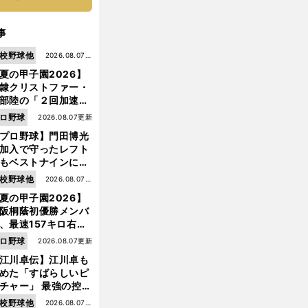
事
校野球他
2026.08.07更
夏の甲子園2026】
新
隷クリストファー・
部陸の「２回加速す
」規格外のストレー
ロ野球
2026.08.07更新
 それでもプロではな
プロ野球】門田博光
大学進学を選ぶ理由
加入で守ったレフト
もベストナインに輝
た石嶺和彦 「サッ
校野球他
2026.08.07更
」という愛称は松永
夏の甲子園2026】
新
美がきっかけ？
阪桐蔭初優勝メンバ
、最速157キロ右
、平成初完封＆初本
ロ野球
2026.08.07更新
打... 指揮官たちの知
江川卓伝】江川卓も
れざる現役時代
めた「すばらしいピ
チャー」 最強の控え
手・大橋康延はいか
校野球他
2026.08.07更