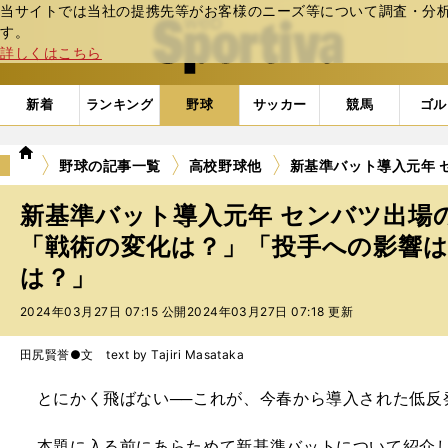
当サイトでは当社の提携先等がお客様のニーズ等について調査・分析し
web Sportiva (webスポルティーバ)
す。
詳しくはこちら
新着
ランキング
野球
サッカー
競馬
ゴル
we
野球の記事一覧
高校野球他
新基準バット導入元年 
b
ス
新基準バット導入元年 センバツ出場
ポ
ル
「戦術の変化は？」「投手への影響
テ
は？」
ィ
ー
2024年03月27日 07:15 公開
2024年03月27日 07:18 更新
バ
田尻賢誉●文 text by Tajiri Masataka
とにかく飛ばない──これが、今春から導入された低反
本題に入る前にあらためて新基準バットについて紹介し