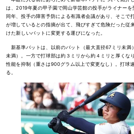
は、2019年夏の甲子園で岡山学芸館の投手がライナー
同年、投手の障害予防による有識者会議があり、そこで
が増しているとの指摘が出て、飛びすぎて危険だった従
けた新しいバットに変更する運びになった。
新基準バットは、以前のバット（最大直径67ミリ未満）
未満）。一方で打球部は約３ミリから約４ミリと厚くな
性能を抑制（重さは900グラム以上で変更なし）。打球
る。