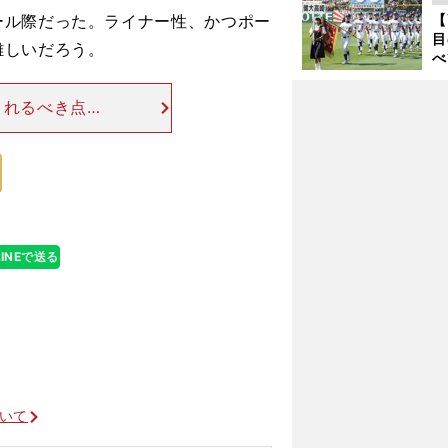
に
ル際だった。ライナー性、かつポー
【
ご
目
難しいだろう。
べ
崎
「
されるべき点が
て
たこと。芯の広
者であっても、
LINEで送る
ついて