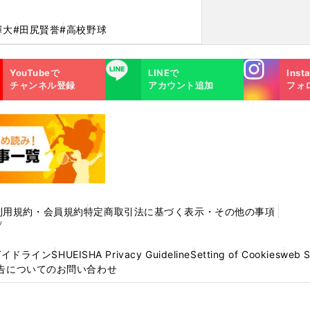
輝大
#田尻賢誉
#高校野球
Instagra
LINE
YouTubeで
LINEで
Inst
m
チャンネル登録
アカウント追加
フォ
利用規約・会員規約
特定商取引法に基づく表示・その他の事項
プ
ガイドライン
SHUEISHA Privacy Guideline
Setting of Cookies
web 
告についてのお問い合わせ