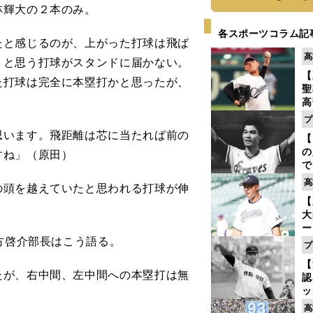
林輝大の２本のみ。
各スポーツコラム記
と感じるのが、上がった打球は飛ば
高
」と思う打球がスタンドに届かない。
【
た打球は完全に本塁打かと思ったが、
聖
高
る
プ
ト
思います。飛距離は芯に当たれば前の
【
く
の
すね」（原田）
で
い
高
頭を越えていたと思われる打球が伸
サ
【
浩
大
ー
方啓介部長はこう語る。
腕
プ
塁
【
ら
たが、右中間、左中間への本塁打は無
認
ッ
投
高