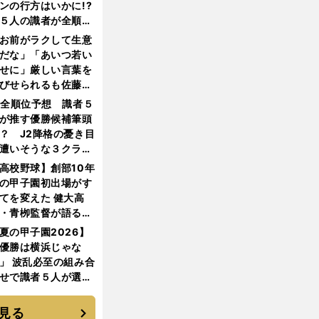
ンの行方はいかに!?
５人の識者が全順位
大胆予想
お前がラクして生意
だな」「あいつ若い
せに」厳しい言葉を
びせられるも佐藤慎
郎が貫いた誇りとフ
1全順位予想 識者５
ンへの思い
が推す優勝候補筆頭
？ J2降格の憂き目
遭いそうな３クラブ
は？
高校野球】創部10年
の甲子園初出場がす
てを変えた 健大高
・青栁監督が語る
機動破壊」はこうし
夏の甲子園2026】
生まれた
優勝は横浜じゃな
」 波乱必至の組み合
せで識者５人が選ん
優勝校はここだ！
見る