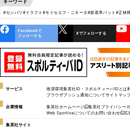
キーワード
#センバツ
#ドラフト
#モイセエフ・ニキータ
#新基準バット
#正林
ebo
X
YouTube
Facebookで
Xでフォローする
ok
フォローする
サービス
推奨環境
集英社ID・スポルティーバIDとは
ブラウザプッシュ通知について
サイトマッ
企業情報
集英社ホームページ
集英社プライバシー
新
Web Sportivaについてのお問い合わせ
広
し
新
い
し
集英社サイト
ウ
い