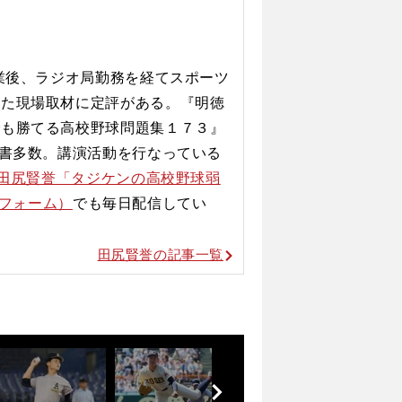
でドラフト候補に急上昇
卒業後、ラジオ局勤務を経てスポーツ
した現場取材に定評がある。『明徳
でも勝てる高校野球問題集１７３』
著書多数。講演活動を行なっている
（田尻賢誉「タジケンの高校野球弱
ットフォーム）
でも毎日配信してい
田尻賢誉の記事一覧
前
へ