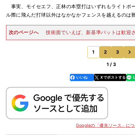
事実、モイセエフ、正林の本塁打はいずれもライトポー
ル際に飛んだ打球以外はなかなかフェンスを越えるのは
次のページへ
技術面でいえば、新基準バットは歓迎
ある。 一番は本塁打を誰もが打てる状況ではなくなっ
いこれまでのバットだと、力のない打者や技術のない打
次
いい角度で上がれば風に
1
2
3
のページへ
1 / 3
いいね
Xでポストする
line
faceboo
x
k
Googleの「優先ソース」に
・
こ
」