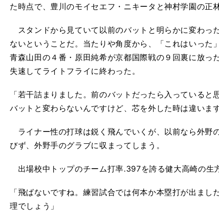
た時点で、豊川のモイセエフ・ニキータと神村学園の正
スタンドから見ていて以前のバットと明らかに変わった
ないということだ。当たりや角度から、「これはいった
青森山田の４番・原田純希が京都国際戦の９回裏に放っ
失速してライトフライに終わった。
「若干詰まりました。前のバットだったら入っていると
バットと変わらないんですけど、芯を外した時は違いま
ライナー性の打球は鋭く飛んでいくが、以前なら外野の
びず、外野手のグラブに収まってしまう。
出場校中トップのチーム打率.397を誇る健大高崎の生
「飛ばないですね。練習試合では何本か本塁打が出まし
理でしょう」