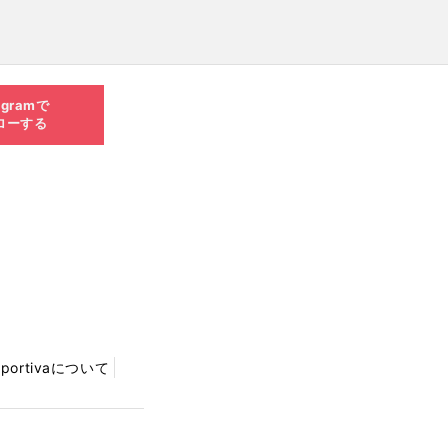
agramで
ローする
Sportivaについて