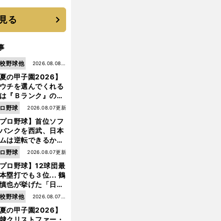
 それでもプロではな
大学進学を選ぶ理由
見る
事
校野球他
2026.08.08更
夏の甲子園2026】
新
ウチを選んでくれる
は『Ｂランク』の選
たち」 八幡商が15
ロ野球
2026.08.07更新
ぶり甲子園をつかん
プロ野球】首位ソフ
"名門復活"の舞台裏
バンクを西武、日本
ムは逆転できるか？
鶴岡慎也が挙げる終
ロ野球
2026.08.07更新
戦のキーマン３人
プロ野球】12球団最
本塁打でも３位... 鶴
慎也が挙げた「日本
ムの誤算」とソフト
校野球他
2026.08.07更
ンク追撃のカギ
夏の甲子園2026】
新
隷クリストファー・