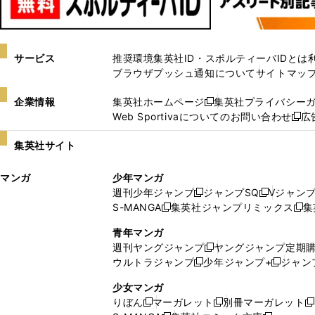
サービス
推奨環境
集英社ID・スポルティーバIDとは
ブラウザプッシュ通知について
サイトマッ
企業情報
集英社ホームページ
集英社プライバシー
新
Web Sportivaについてのお問い合わせ
広
し
新
い
し
集英社サイト
ウ
い
ィ
ウ
マンガ
少年マンガ
ン
ィ
週刊少年ジャンプ
ジャンプSQ
Vジャン
ド
ン
新
新
S-MANGA
集英社ジャンプリミックス
集
ウ
ド
新
し
し
新
で
ウ
し
い
い
し
青年マンガ
開
で
い
ウ
ウ
い
週刊ヤングジャンプ
ヤングジャンプ定期
新
く
開
ウ
ィ
ィ
ウ
ウルトラジャンプ
少年ジャンプ+
ジャン
新
し
新
く
ィ
ン
ン
ィ
し
い
し
ン
ド
ド
ン
少女マンガ
い
ウ
い
ド
ウ
ウ
ド
りぼん
マーガレット
別冊マーガレット
新
新
新
ウ
ィ
ウ
ウ
で
で
ウ