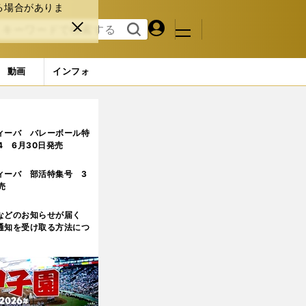
る場合がありま
マイペ
閉じ
検索
メニュ
ー
る
す
ジ
る
動画
インフォ
のか
ィーバ バレーボール特
.4 6月30日発売
ィーバ 部活特集号 3
売
などのお知らせが届く
通知を受け取る方法につ