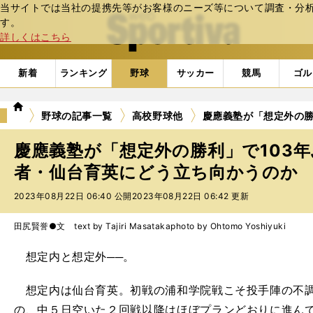
当サイトでは当社の提携先等がお客様のニーズ等について調査・分析し
web Sportiva (webスポルティーバ)
す。
詳しくはこちら
新着
ランキング
野球
サッカー
競馬
ゴル
we
野球の記事一覧
高校野球他
慶應義塾が「想定外の勝
b
ス
慶應義塾が「想定外の勝利」で103年
ポ
ル
者・仙台育英にどう立ち向かうのか
テ
2023年08月22日 06:40 公開
2023年08月22日 06:42 更新
ィ
ー
バ
田尻賢誉●文 text by Tajiri Masataka
photo by Ohtomo Yoshiyuki
想定内と想定外──。
想定内は仙台育英。初戦の浦和学院戦こそ投手陣の不調
の、中５日空いた２回戦以降はほぼプランどおりに進ん