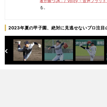
者が勝つJK」/ Voicy - 音声プラ
る。
2023年夏の甲子園、絶対に見逃せないプロ注目
・
.
選
」
へ
次