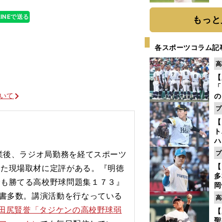
ト
く
LINEで送る
もっと
各スポーツコラム記
高
【
「
ついて
の
手
プ
年
【
だ
ト
ハ
卒業後、ラジオ局勤務を経てスポーツ
プ
盤
【
した現場取材に定評がある。『明徳
多
でも勝てる高校野球問題集１７３』
岡
ハ
著書多数。講演活動を行なっている
高
バ
（田尻賢誉「タジケンの高校野球弱
【
聖