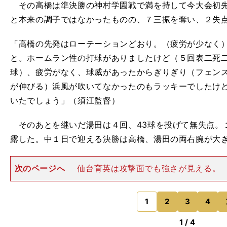
その高橋は準決勝の神村学園戦で満を持して今大会初先
と本来の調子ではなかったものの、７三振を奪い、２失
「高橋の先発はローテーションどおり。（疲労が少なく
と。ホームラン性の打球がありましたけど（５回表二死
球）、疲労がなく、球威があったからぎりぎり（フェン
が伸びる）浜風が吹いてなかったのもラッキーでしたけ
いたでしょう」（須江監督）
そのあとを継いだ湯田は４回、43球を投げて無失点。
露した。中１日で迎える決勝は高橋、湯田の両右腕が大
次のページへ
仙台育英は攻撃面でも強さが見える。
れが表れたのが３回戦の履正社戦。３対３で迎えた８回
の湯浅桜翼が二塁打で出ると、４番の齋藤陽が送って一
５番・尾形樹人がスクイ
1
2
3
4
のページへ
1 / 4