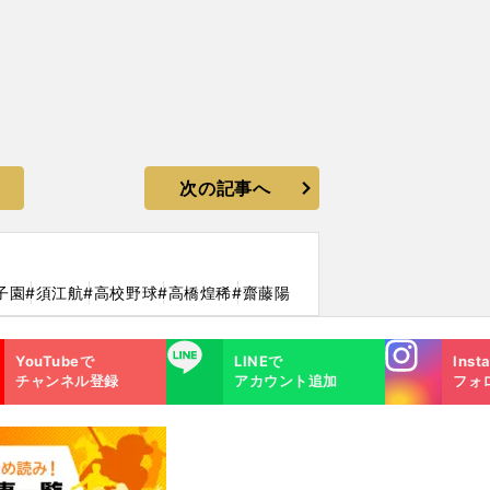
次の記事へ
子園
#須江航
#高校野球
#高橋煌稀
#齋藤陽
Instagra
LINE
YouTubeで
LINEで
Inst
m
チャンネル登録
アカウント追加
フォ