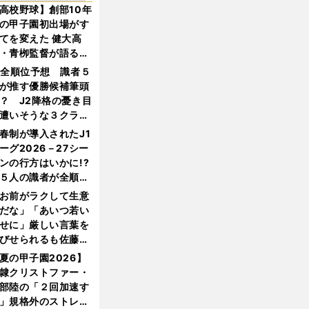
高校野球】創部10年
の甲子園初出場がす
てを変えた 健大高
・青栁監督が語る
機動破壊」はこうし
1全順位予想 識者５
生まれた
が推す優勝候補筆頭
？ J2降格の憂き目
遭いそうな３クラブ
は？
春制が導入されたJ1
ーグ2026－27シー
ンの行方はいかに!?
５人の識者が全順位
大胆予想
お前がラクして生意
だな」「あいつ若い
せに」厳しい言葉を
びせられるも佐藤慎
郎が貫いた誇りとフ
夏の甲子園2026】
ンへの思い
隷クリストファー・
部陸の「２回加速す
」規格外のストレー