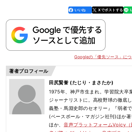
いいね
Xでポストする
line
faceboo
x
k
Googleの「優先ソース」に
著者プロフィール
田尻賢誉 (たじり・まさたか)
1975年、神戸市生まれ。学習院大
ジャーナリストに。高校野球の徹底
義塾・馬淵史郎のセオリー』『弱者
(ベースボール・マガジン社刊)ほか
ほか、
音声プラットフォームVoicy