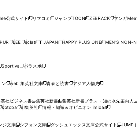
し
し
し
し
し
ィ
ン
ィ
ン
ィ
ン
ィ
開
開
で
開
開
開
い
い
い
い
い
ン
ド
ン
ド
ン
ド
ン
く
く
開
く
く
く
ウ
ウ
ウ
ウ
ウ
ド
ウ
ド
ウ
ド
ウ
ド
ee公式サイト
リマコミ
ジャンプTOON
ZEBRACK
マンガMeet
く
新
新
新
新
ィ
ィ
ィ
ィ
ィ
ウ
で
ウ
で
ウ
で
ウ
し
し
し
し
ン
ン
ン
ン
ン
で
開
で
開
で
開
で
い
い
い
い
ド
ド
ド
ド
ド
開
く
開
く
開
く
開
ウ
ウ
ウ
ウ
ウ
ウ
ウ
ウ
ウ
PUR
LEE
eclat
T JAPAN
HAPPY PLUS ONE
MEN'S NON-
く
く
く
く
新
新
新
新
新
ィ
ィ
ィ
ィ
で
で
で
で
で
し
し
し
し
し
ン
ン
ン
ン
開
開
開
開
開
い
い
い
い
い
ド
ド
ド
ド
く
く
く
く
く
ウ
ウ
ウ
ウ
ウ
ウ
ウ
ウ
ウ
Sportiva
パラスポ
新
新
ィ
ィ
ィ
ィ
ィ
で
で
で
で
し
し
し
ン
ン
ン
ン
ン
開
開
開
開
い
い
い
ド
ド
ド
ド
ド
ョン
web 集英社文庫
青春と読書
アジア人物史
く
く
く
く
新
新
新
新
ウ
ウ
ウ
ウ
ウ
ウ
ウ
ウ
し
し
し
し
ィ
ィ
ィ
で
で
で
で
で
い
い
い
い
ン
ン
ン
集英社ビジネス書
集英社新書
集英社新書プラス - 知の水先案内人
開
開
開
開
開
新
新
新
ウ
ウ
ウ
ウ
ド
ド
ド
kotoba
e!集英社
情報・知識＆オピニオン imidas
く
く
く
く
く
新
し
新
し
新
ィ
ィ
ィ
ィ
ウ
ウ
ウ
し
し
い
し
い
し
ン
ン
ン
ン
で
で
で
い
い
ウ
い
ウ
い
ド
ド
ド
ド
ンジ文庫
シフォン文庫
ダッシュエックス文庫公式サイト
JUMP 
開
開
開
新
新
新
ウ
ウ
ィ
ウ
ィ
ウ
ウ
ウ
ウ
ウ
く
く
く
し
し
し
ィ
ィ
ン
ィ
ン
ィ
で
で
で
で