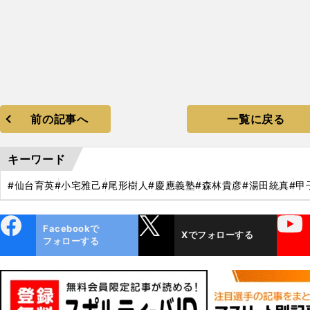
前の記事へ
一覧に戻る
キーワード
#仙台育英
#小宅雅己
#尾形樹人
#慶應義塾
#森林貴彦
#湯田統真
#甲
ebo
X
YouTube
Facebookで
Xでフォローする
ok
フォローする