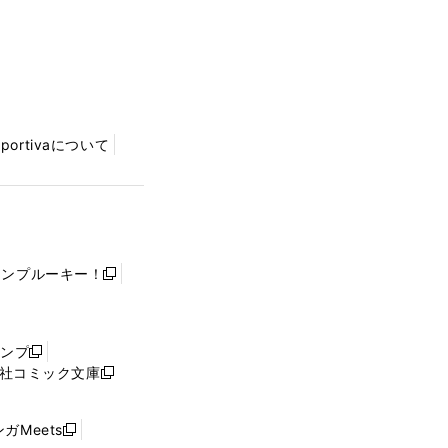
Sportivaについて
ャンプルーキー！
新
し
い
ウ
ャンプ
新
ィ
社コミック文庫
し
新
ン
い
し
ド
ウ
い
ウ
ガMeets
新
ィ
ウ
で