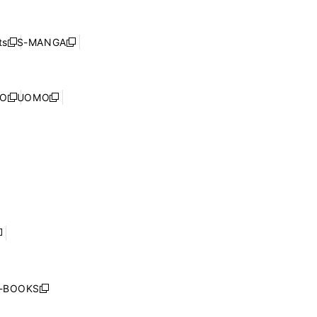
し
ン
ィ
開
い
ド
ン
く
ウ
ウ
ド
s
S-MANGA
新
新
ィ
で
ウ
し
し
ン
開
で
い
い
ド
く
開
ウ
ウ
ウ
NO
UOMO
く
新
新
ィ
ィ
で
し
し
ン
ン
開
い
い
ド
ド
く
ウ
ウ
ウ
ウ
ィ
ィ
で
で
ン
ン
開
開
ド
ド
く
く
ウ
ウ
で
で
開
開
く
く
し
い
ウ
j-BOOKS
新
ィ
し
ン