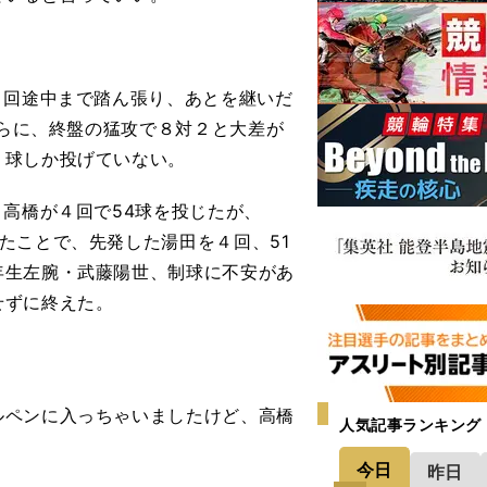
４回途中まで踏ん張り、あとを継いだ
さらに、終盤の猛攻で８対２と大差が
７球しか投げていない。
高橋が４回で54球を投じたが、
たことで、先発した湯田を４回、51
年生左腕・武藤陽世、制球に不安があ
せずに終えた。
ルペンに入っちゃいましたけど、高橋
人気記事ランキング
今日
昨日