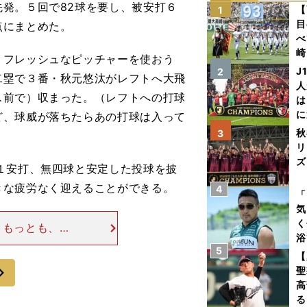
発。５回で82球を要し、被安打６
【
1
目
点にまとめた。
べ
崎
）フレッシュなピッチャーを使おう
「
J
2
二塁で３番・秋元悠汰がレフトへ大飛
て
人
ス前で）収まった。（レフトへの打球
は
に
ど、球威が落ちたらあの打球は入って
と
秋
3
リ
ズ
１安打、無四球と安定した投球を披
きな疲労なく迎えることができる。
4
を
「
気
く
 もっとも、そ
浴
表だった。先頭
5
太
【
死三塁。ここで
次
ァ
聖
高
る