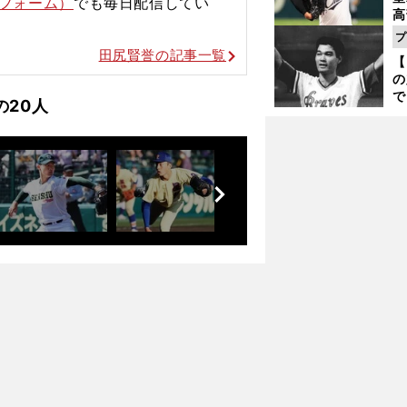
ットフォーム）
でも毎日配信してい
高
る
プ
ト
田尻賢誉の記事一覧
【
く
の
で
の20人
い
サ
？
浩
前
へ