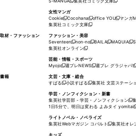
S-MANGA
集英社コミック文庫
し
新
し
新
ィ
ン
ィ
で
開
開
で
い
し
い
し
ン
ド
ン
女性マンガ
開
く
く
開
ウ
い
ウ
い
ド
ウ
ド
Cookie
Cocohana
office YOU
マンガM
く
く
新
新
新
ィ
ウ
ィ
ウ
ウ
で
ウ
集英社コミック文庫
し
新
し
し
ン
ィ
ン
ィ
で
開
で
い
し
い
い
ド
ン
ド
ン
取材・ファッション
ファッション・美容
開
く
開
ウ
い
ウ
ウ
ウ
ド
ウ
ド
Seventeen
non-no
BAILA
MAQUIA
S
く
く
新
新
新
新
ィ
ウ
ィ
ィ
で
ウ
で
ウ
集英社オンライン
し
新
し
し
し
ン
ィ
ン
ン
開
で
開
で
い
し
い
い
い
ド
ン
ド
ド
芸能・情報・スポーツ
く
開
く
開
ウ
い
ウ
ウ
ウ
ウ
ド
ウ
ウ
Myojo
週プレNEWS
週プレ グラジャパ!
く
く
新
新
新
ィ
ウ
ィ
ィ
ィ
で
ウ
で
で
し
し
ン
ィ
ン
ン
ン
書籍
文芸・文庫・総合
開
で
開
開
い
い
ド
ン
ド
ド
ド
すばる
小説すばる
集英社 文芸ステーシ
く
開
く
く
新
新
ウ
ウ
ウ
ド
ウ
ウ
ウ
く
し
し
ィ
ィ
学芸・ノンフィクション・新書
で
ウ
で
で
で
い
い
ン
ン
集英社学芸部 - 学芸・ノンフィクション
開
で
開
開
開
新
ウ
ウ
ド
ド
1日5分で、明日は変わる よみタイ yomitai
く
開
く
く
く
し
新
ィ
ィ
ウ
ウ
く
い
ン
ン
ライトノベル・ノベライズ
で
で
ウ
ド
ド
集英社Webマガジン コバルト
集英社オレ
開
開
新
ィ
ウ
ウ
く
く
し
ン
キッズ
で
で