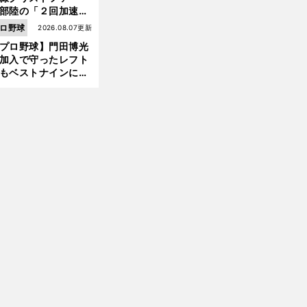
部陸の「２回加速す
」規格外のストレー
ロ野球
2026.08.07更新
 それでもプロではな
プロ野球】門田博光
大学進学を選ぶ理由
加入で守ったレフト
もベストナインに輝
た石嶺和彦 「サッ
」という愛称は松永
前
美がきっかけ？
へ