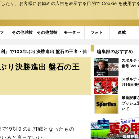
たり、お客様にお勧めの広告を表⽰する⽬的で Cookie を使⽤す
フ
その他球技
その他競技
モーター
フォト
連載
利」で103年ぶり決勝進出 盤石の王者・仙台育英にどう立ち向かう
編集部のおすすめ
スポルテ
ぶり決勝進出 盤石の王
集号 Vol
スポルテ
月16日発
最新記事
プッシュ
いて
で19対９の乱打戦となったもの
でいると言っていい。