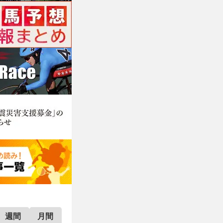
週間
月間