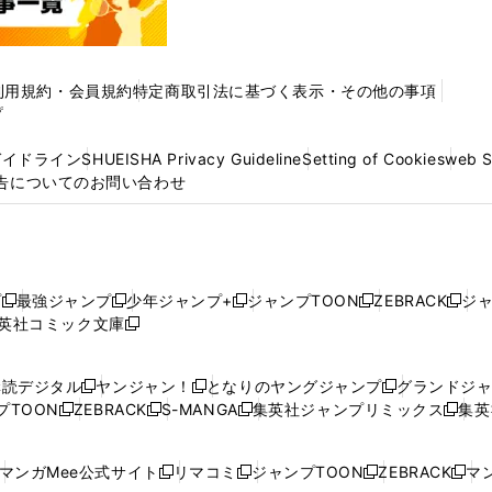
利用規約・会員規約
特定商取引法に基づく表示・その他の事項
プ
ガイドライン
SHUEISHA Privacy Guideline
Setting of Cookies
web 
告についてのお問い合わせ
プ
最強ジャンプ
少年ジャンプ+
ジャンプTOON
ZEBRACK
ジ
新
新
新
新
新
英社コミック文庫
し
新
し
し
し
し
い
い
し
い
い
い
ウ
ウ
い
ウ
ウ
ウ
購読デジタル
ヤンジャン！
となりのヤングジャンプ
グランドジ
新
新
新
ィ
ィ
ウ
ィ
ィ
ィ
プTOON
ZEBRACK
S-MANGA
集英社ジャンプリミックス
集英
新
し
新
し
新
し
新
ン
ン
ィ
ン
ン
ン
し
い
し
い
し
い
し
ド
ド
ン
ド
ド
ド
い
ウ
い
ウ
い
ウ
い
ウ
ウ
ド
ウ
ウ
ウ
マンガMee公式サイト
リマコミ
ジャンプTOON
ZEBRACK
マン
新
新
新
新
ウ
ィ
ウ
ィ
ウ
ィ
ウ
で
で
ウ
で
で
で