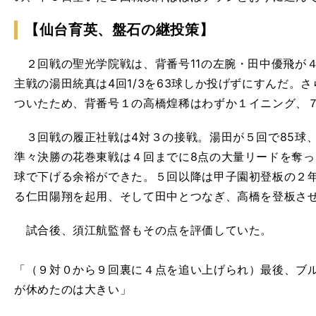
【仙台育英、盤石の継投策】
２回戦の聖光学院戦は、背番号11の左腕・田中優飛が
主戦の湯田統真は4回1/3を63球しか投げずにすんだ。
ついたため、背番号１の高橋煌稀はわずか１イニング、
３回戦の履正社戦は4対３の接戦。湯田が５回で85球、
準々決勝の花巻東戦は４回までに8点の大量リードを奪っ
球で下げる余裕ができた。５回以降は甲子園初登板の２
る仁田陽翔を起用、そして田中とつなぎ、高橋を登板さ
試合後、須江航監督もその点を評価していた。
「（９対０から９回裏に４点を追い上げられ）最後、ブ
が休めたのは大きい」