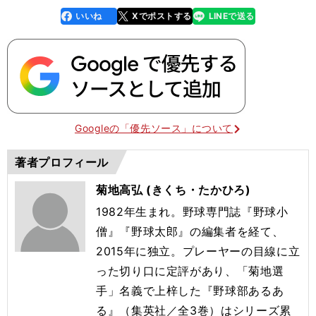
いいね
Xでポストする
LINEで送る
line
faceboo
x
k
Googleの「優先ソース」について
著者プロフィール
菊地高弘 (きくち・たかひろ)
1982年生まれ。野球専門誌『野球小
僧』『野球太郎』の編集者を経て、
2015年に独立。プレーヤーの目線に立
った切り口に定評があり、「菊地選
手」名義で上梓した『野球部あるあ
る』（集英社／全3巻）はシリーズ累