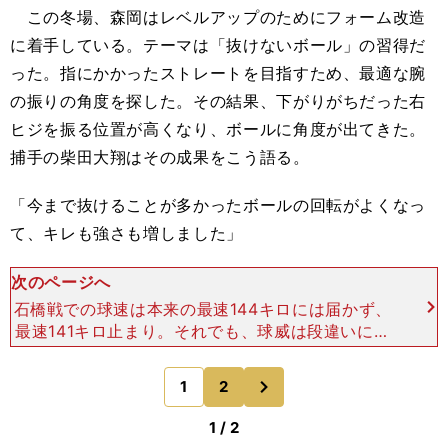
この冬場、森岡はレベルアップのためにフォーム改造
に着手している。テーマは「抜けないボール」の習得だ
った。指にかかったストレートを目指すため、最適な腕
の振りの角度を探した。その結果、下がりがちだった右
ヒジを振る位置が高くなり、ボールに角度が出てきた。
捕手の柴田大翔はその成果をこう語る。
「今まで抜けることが多かったボールの回転がよくなっ
て、キレも強さも増しました」
次のページへ
石橋戦での球速は本来の最速144キロには届かず、
最速141キロ止まり。それでも、球威は段違いに増
していた。試合後、柴田は裂傷を負った左手の人差
し指を報道陣に示しながらこう語った。「捕ってい
次
1
2
のページへ
て指が切れ
1 / 2