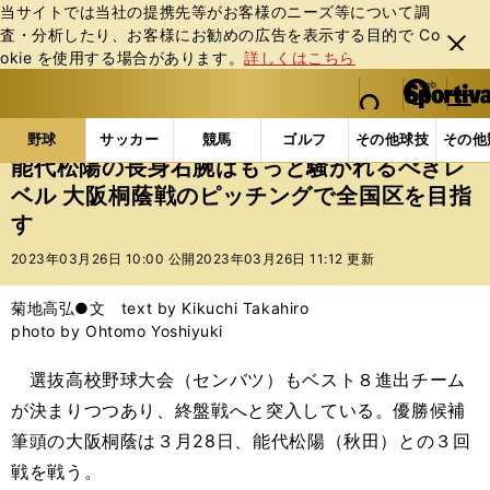
当サイトでは当社の提携先等がお客様のニーズ等について調
査・分析したり、お客様にお勧めの広告を表⽰する⽬的で Co
閉じ
okie を使⽤する場合があります。
詳しくはこちら
る
マイペ
web Sportiva (webスポルティーバ)
検索
メニュ
we
ー
野球の記事一覧
高校野球他
能代松陽の長身右腕はも
b
ジ
野球
サッカー
競馬
ゴルフ
その他球技
その他
ス
能代松陽の長身右腕はもっと騒がれるべきレ
ポ
ベル 大阪桐蔭戦のピッチングで全国区を目指
ル
す
テ
ィ
2023年03月26日 10:00 公開
2023年03月26日 11:12 更新
ー
バ
菊地高弘●文 text by Kikuchi Takahiro
photo by Ohtomo Yoshiyuki
選抜高校野球大会（センバツ）もベスト８進出チーム
が決まりつつあり、終盤戦へと突入している。優勝候補
筆頭の大阪桐蔭は３月28日、能代松陽（秋田）との３回
戦を戦う。