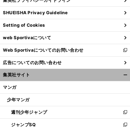
集英社プライバシーガイドライン
い
る
ウ
SHUEISHA Privacy Guideline
ィ
ン
Setting of Cookies
ド
ウ
web Sportivaについて
で
開
Web Sportivaについてのお問い合わせ
く
新
し
広告についてのお問い合わせ
い
ウ
集英社サイト
ィ
開
ン
く/
マンガ
ド
閉
ウ
じ
少年マンガ
で
る
開
週刊少年ジャンプ
く
新
し
ジャンプSQ
い
新