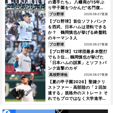
の選手たち」 八幡商が15年ぶ
り甲子園をつかんだ"名門復
活"の舞台裏
プロ野球
2026.08.07更新
【プロ野球】首位ソフトバンク
を西武、日本ハムは逆転できる
か？ 鶴岡慎也が挙げる終盤戦
のキーマン３人
プロ野球
2026.08.07更新
【プロ野球】12球団最多本塁打
でも３位... 鶴岡慎也が挙げた
「日本ハムの誤算」とソフトバ
ンク追撃のカギ
高校野球他
2026.08.07更新
【夏の甲子園2026】聖隷クリ
ストファー・高部陸の「２回加
速する」規格外のストレート そ
れでもプロではなく大学進学を
選ぶ理由
cebo
X