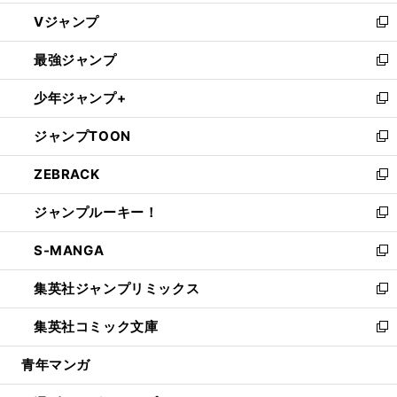
ウ
し
Vジャンプ
ィ
い
新
ン
ウ
し
最強ジャンプ
ド
ィ
い
新
ウ
ン
ウ
し
少年ジャンプ+
で
ド
ィ
い
新
開
ウ
ン
ウ
し
ジャンプTOON
く
で
ド
ィ
い
新
開
ウ
ン
ウ
し
ZEBRACK
く
で
ド
ィ
い
新
開
ウ
ン
ウ
し
ジャンプルーキー！
く
で
ド
ィ
い
新
開
ウ
ン
ウ
し
S-MANGA
く
で
ド
ィ
い
新
開
ウ
ン
ウ
し
集英社ジャンプリミックス
く
で
ド
ィ
い
新
開
ウ
ン
ウ
し
集英社コミック文庫
く
で
ド
ィ
い
新
開
ウ
ン
ウ
し
青年マンガ
く
で
ド
ィ
い
開
ウ
ン
ウ