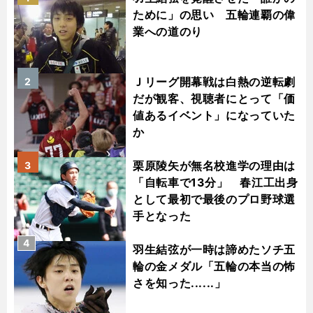
ために」の思い 五輪連覇の偉
業への道のり
Ｊリーグ開幕戦は白熱の逆転劇
2
だが観客、視聴者にとって「価
値あるイベント」になっていた
か
栗原陵矢が無名校進学の理由は
3
「自転車で13分」 春江工出身
として最初で最後のプロ野球選
手となった
4
羽生結弦が一時は諦めたソチ五
輪の金メダル「五輪の本当の怖
さを知った......」