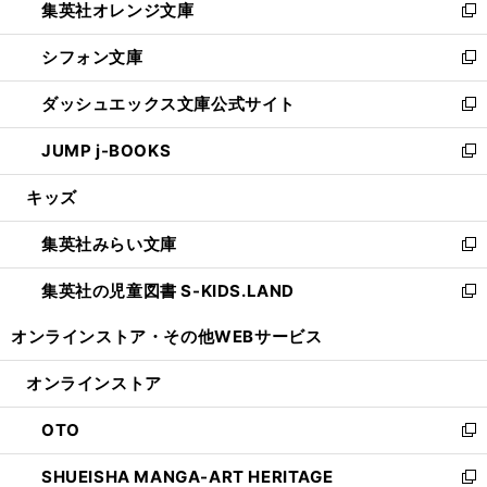
集英社オレンジ文庫
く
で
ド
い
新
開
ウ
ウ
し
シフォン文庫
く
で
ィ
い
新
開
ン
ウ
し
ダッシュエックス文庫公式サイト
く
ド
ィ
い
新
ウ
ン
ウ
し
JUMP j-BOOKS
で
ド
ィ
い
新
開
ウ
ン
ウ
し
キッズ
く
で
ド
ィ
い
開
ウ
ン
ウ
集英社みらい文庫
く
で
ド
ィ
新
開
ウ
ン
し
集英社の児童図書 S-KIDS.LAND
く
で
ド
い
新
開
ウ
ウ
し
オンラインストア・
その他WEBサービス
く
で
ィ
い
開
ン
ウ
オンラインストア
く
ド
ィ
ウ
ン
OTO
で
ド
新
開
ウ
し
SHUEISHA MANGA-ART HERITAGE
く
で
い
新