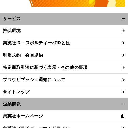
サービス
開
く/
推奨環境
閉
じ
集英社ID・スポルティーバIDとは
る
利用規約・会員規約
特定商取引法に基づく表示・その他の事項
ブラウザプッシュ通知について
サイトマップ
企業情報
開
く/
集英社ホームページ
新
閉
し
じ