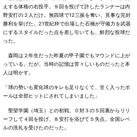
えする体格の右投手。９回を投げて許したランナーは内
野安打の２人だけ。無四球で12三振を奪い、見事な完封
勝利を挙げた。21世紀枠で出場した石橋が守備力を武器
にするスタイルだった点を差し引いても、鮮烈な投球だ
った。
森岡は２年生だった昨夏の甲子園でもマウンドに上が
っている。だが、当時の記憶は苦々しいものだったと本
人は明かす。
「球の勢いも変化球のキレも足りなくて、甘く入ったボ
ールは全部ヒットにされてしまいました」
聖望学園（埼玉）との初戦、０対３の５回裏からリリ
ーフして４回を投げ、８安打を浴びて５失点。全国レベ
ルの洗礼を受けたのだった。