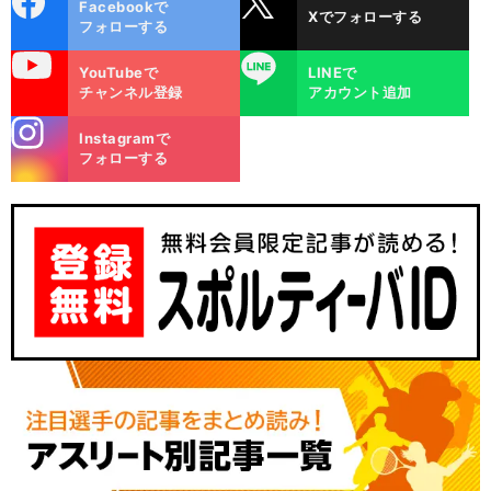
Facebookで
Xでフォローする
ok
フォローする
uTube
LINE
YouTubeで
LINEで
チャンネル登録
アカウント追加
stagra
Instagramで
m
フォローする
・
前
へ