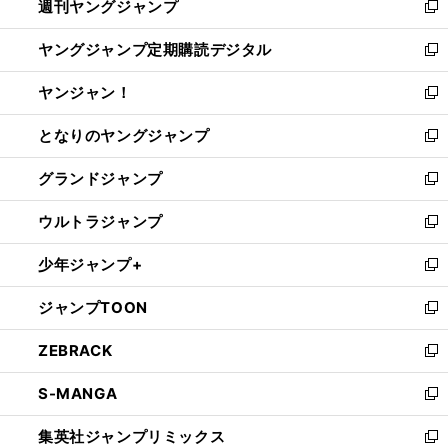
週刊ヤングジャンプ
く
で
ド
ィ
新
開
ウ
ン
し
ヤングジャンプ定期購読デジタル
く
で
ド
い
新
開
ウ
ウ
し
ヤンジャン！
く
で
ィ
い
新
開
ン
ウ
し
となりのヤングジャンプ
く
ド
ィ
い
新
ウ
ン
ウ
し
グランドジャンプ
で
ド
ィ
い
新
開
ウ
ン
ウ
し
ウルトラジャンプ
く
で
ド
ィ
い
新
開
ウ
ン
ウ
し
少年ジャンプ+
く
で
ド
ィ
い
新
開
ウ
ン
ウ
し
ジャンプTOON
く
で
ド
ィ
い
新
開
ウ
ン
ウ
し
ZEBRACK
く
で
ド
ィ
い
新
開
ウ
ン
ウ
し
S-MANGA
く
で
ド
ィ
い
新
開
ウ
ン
ウ
し
集英社ジャンプリミックス
く
で
ド
ィ
い
新