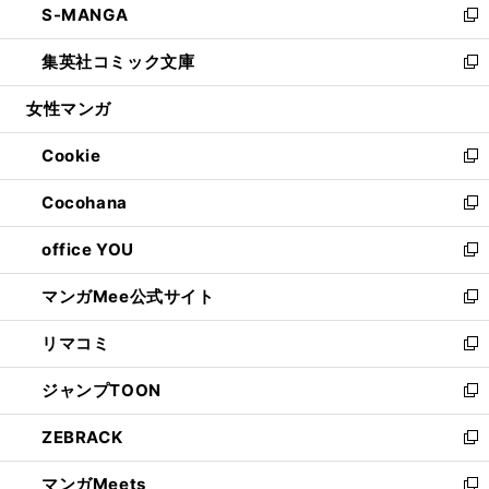
S-MANGA
く
で
ド
ィ
い
新
開
ウ
ン
ウ
し
集英社コミック文庫
く
で
ド
ィ
い
新
開
ウ
ン
ウ
し
女性マンガ
く
で
ド
ィ
い
開
ウ
ン
ウ
Cookie
く
で
ド
ィ
新
開
ウ
ン
し
Cocohana
く
で
ド
い
新
開
ウ
ウ
し
office YOU
く
で
ィ
い
新
開
ン
ウ
し
マンガMee公式サイト
く
ド
ィ
い
新
ウ
ン
ウ
し
リマコミ
で
ド
ィ
い
新
開
ウ
ン
ウ
し
ジャンプTOON
く
で
ド
ィ
い
新
開
ウ
ン
ウ
し
ZEBRACK
く
で
ド
ィ
い
新
開
ウ
ン
ウ
し
マンガMeets
く
で
ド
ィ
い
新