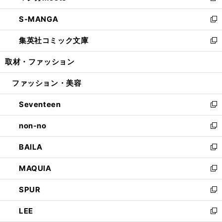
開
ウ
ン
ウ
し
S-MANGA
く
で
ド
ィ
い
新
開
ウ
ン
ウ
し
集英社コミック文庫
く
で
ド
ィ
い
新
開
ウ
ン
ウ
し
取材・ファッション
く
で
ド
ィ
い
開
ウ
ン
ウ
ファッション・美容
く
で
ド
ィ
開
ウ
ン
Seventeen
く
で
ド
新
開
ウ
し
non-no
く
で
い
新
開
ウ
し
BAILA
く
ィ
い
新
ン
ウ
し
MAQUIA
ド
ィ
い
新
ウ
ン
ウ
し
SPUR
で
ド
ィ
い
新
開
ウ
ン
ウ
し
LEE
く
で
ド
ィ
い
新
開
ウ