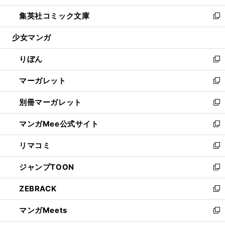
開
ウ
ン
ウ
し
集英社コミック文庫
く
で
ド
ィ
い
新
開
ウ
ン
ウ
し
少女マンガ
く
で
ド
ィ
い
開
ウ
ン
ウ
りぼん
く
で
ド
ィ
新
開
ウ
ン
し
マーガレット
く
で
ド
い
新
開
ウ
ウ
し
別冊マーガレット
く
で
ィ
い
新
開
ン
ウ
し
マンガMee公式サイト
く
ド
ィ
い
新
ウ
ン
ウ
し
リマコミ
で
ド
ィ
い
新
開
ウ
ン
ウ
し
ジャンプTOON
く
で
ド
ィ
い
新
開
ウ
ン
ウ
し
ZEBRACK
く
で
ド
ィ
い
新
開
ウ
ン
ウ
し
マンガMeets
く
で
ド
ィ
い
新
開
ウ
ン
ウ
し