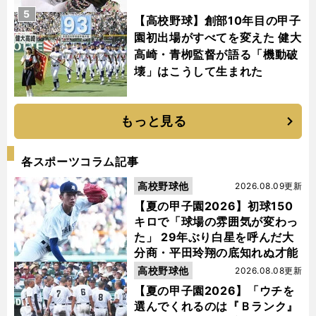
5
【高校野球】創部10年目の甲子
園初出場がすべてを変えた 健大
高崎・青栁監督が語る「機動破
壊」はこうして生まれた
もっと見る
各スポーツコラム記事
高校野球他
2026.08.09更新
【夏の甲子園2026】初球150
キロで「球場の雰囲気が変わっ
た」 29年ぶり白星を呼んだ大
分商・平田玲翔の底知れぬ才能
高校野球他
2026.08.08更新
【夏の甲子園2026】「ウチを
選んでくれるのは『Ｂランク』