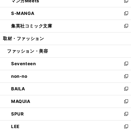
マンガMeets
く
で
ド
ィ
い
新
開
ウ
ン
ウ
し
S-MANGA
く
で
ド
ィ
い
新
開
ウ
ン
ウ
し
集英社コミック文庫
く
で
ド
ィ
い
新
開
ウ
ン
ウ
し
取材・ファッション
く
で
ド
ィ
い
開
ウ
ン
ウ
ファッション・美容
く
で
ド
ィ
開
ウ
ン
Seventeen
く
で
ド
新
開
ウ
し
non-no
く
で
い
新
開
ウ
し
BAILA
く
ィ
い
新
ン
ウ
し
MAQUIA
ド
ィ
い
新
ウ
ン
ウ
し
SPUR
で
ド
ィ
い
新
開
ウ
ン
ウ
し
LEE
く
で
ド
ィ
い
新