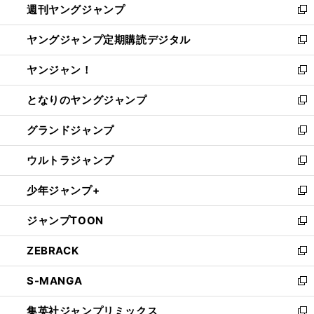
週刊ヤングジャンプ
く
で
ド
ィ
新
開
ウ
ン
し
ヤングジャンプ定期購読デジタル
く
で
ド
い
新
開
ウ
ウ
し
ヤンジャン！
く
で
ィ
い
新
開
ン
ウ
し
となりのヤングジャンプ
く
ド
ィ
い
新
ウ
ン
ウ
し
グランドジャンプ
で
ド
ィ
い
新
開
ウ
ン
ウ
し
ウルトラジャンプ
く
で
ド
ィ
い
新
開
ウ
ン
ウ
し
少年ジャンプ+
く
で
ド
ィ
い
新
開
ウ
ン
ウ
し
ジャンプTOON
く
で
ド
ィ
い
新
開
ウ
ン
ウ
し
ZEBRACK
く
で
ド
ィ
い
新
開
ウ
ン
ウ
し
S-MANGA
く
で
ド
ィ
い
新
開
ウ
ン
ウ
し
集英社ジャンプリミックス
く
で
ド
ィ
い
新