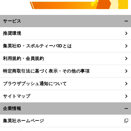
サービス
開
く/
推奨環境
閉
じ
集英社ID・スポルティーバIDとは
る
利用規約・会員規約
特定商取引法に基づく表示・その他の事項
ブラウザプッシュ通知について
サイトマップ
企業情報
開
く/
。
々
こ
。
・
集英社ホームページ
新
れぞ高校野球の醍醐味
八戸学院光星
武岡が見せた短期間での成長
閉
し
じ