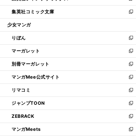
開
ウ
ン
ウ
し
集英社コミック文庫
く
で
ド
ィ
い
新
開
ウ
ン
ウ
し
少女マンガ
く
で
ド
ィ
い
開
ウ
ン
ウ
りぼん
く
で
ド
ィ
新
開
ウ
ン
し
マーガレット
く
で
ド
い
新
開
ウ
ウ
し
別冊マーガレット
く
で
ィ
い
新
開
ン
ウ
し
マンガMee公式サイト
く
ド
ィ
い
新
ウ
ン
ウ
し
リマコミ
で
ド
ィ
い
新
開
ウ
ン
ウ
し
ジャンプTOON
く
で
ド
ィ
い
新
開
ウ
ン
ウ
し
ZEBRACK
く
で
ド
ィ
い
新
開
ウ
ン
ウ
し
マンガMeets
く
で
ド
ィ
い
新
開
ウ