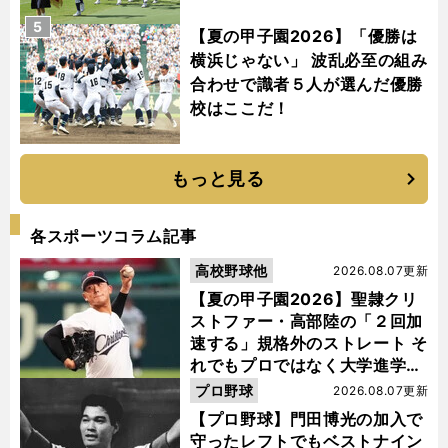
5
【夏の甲子園2026】「優勝は
横浜じゃない」 波乱必至の組み
合わせで識者５人が選んだ優勝
校はここだ！
もっと見る
各スポーツコラム記事
高校野球他
2026.08.07更新
【夏の甲子園2026】聖隷クリ
ストファー・高部陸の「２回加
速する」規格外のストレート そ
れでもプロではなく大学進学を
選ぶ理由
プロ野球
2026.08.07更新
【プロ野球】門田博光の加入で
守ったレフトでもベストナイン