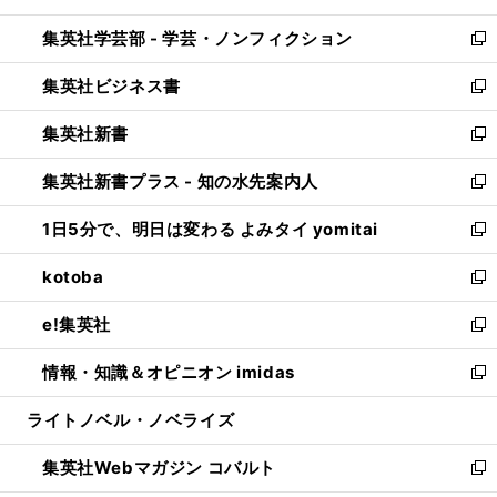
開
ウ
ン
ウ
集英社学芸部 - 学芸・ノンフィクション
く
で
ド
ィ
新
開
ウ
ン
し
集英社ビジネス書
く
で
ド
い
新
開
ウ
ウ
し
集英社新書
く
で
ィ
い
新
開
ン
ウ
し
集英社新書プラス - 知の水先案内人
く
ド
ィ
い
新
ウ
ン
ウ
し
1日5分で、明日は変わる よみタイ yomitai
で
ド
ィ
い
新
開
ウ
ン
ウ
し
kotoba
く
で
ド
ィ
い
新
開
ウ
ン
ウ
し
e!集英社
く
で
ド
ィ
い
新
開
ウ
ン
ウ
し
情報・知識＆オピニオン imidas
く
で
ド
ィ
い
新
開
ウ
ン
ウ
し
ライトノベル・ノベライズ
く
で
ド
ィ
い
開
ウ
ン
ウ
集英社Webマガジン コバルト
く
で
ド
ィ
新
開
ウ
ン
し