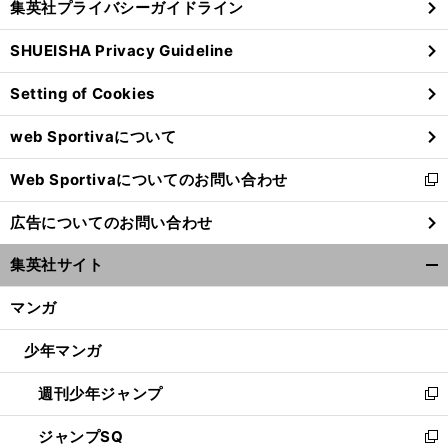
集英社プライバシーガイドライン
い
る
ウ
SHUEISHA Privacy Guideline
ィ
ン
Setting of Cookies
ド
ウ
web Sportivaについて
で
開
Web Sportivaについてのお問い合わせ
く
新
し
広告についてのお問い合わせ
い
ウ
集英社サイト
ィ
開
ン
く/
マンガ
ド
閉
ウ
じ
少年マンガ
で
る
開
週刊少年ジャンプ
く
新
し
ジャンプSQ
い
新