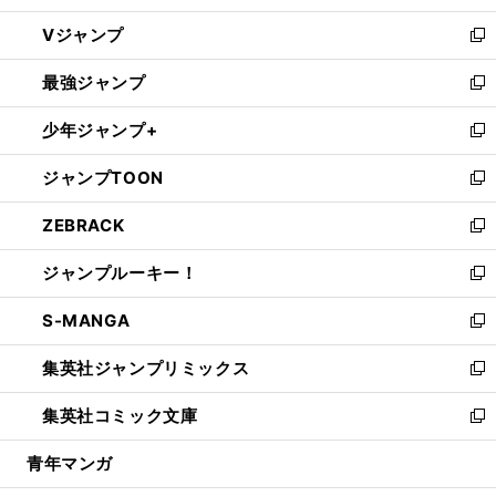
ウ
し
Vジャンプ
ィ
い
新
ン
ウ
し
最強ジャンプ
ド
ィ
い
新
ウ
ン
ウ
し
少年ジャンプ+
で
ド
ィ
い
新
開
ウ
ン
ウ
し
ジャンプTOON
く
で
ド
ィ
い
新
開
ウ
ン
ウ
し
ZEBRACK
く
で
ド
ィ
い
新
開
ウ
ン
ウ
し
ジャンプルーキー！
く
で
ド
ィ
い
新
開
ウ
ン
ウ
し
S-MANGA
く
で
ド
ィ
い
新
開
ウ
ン
ウ
し
集英社ジャンプリミックス
く
で
ド
ィ
い
新
開
ウ
ン
ウ
し
集英社コミック文庫
く
で
ド
ィ
い
新
開
ウ
ン
ウ
し
青年マンガ
く
で
ド
ィ
い
開
ウ
ン
ウ