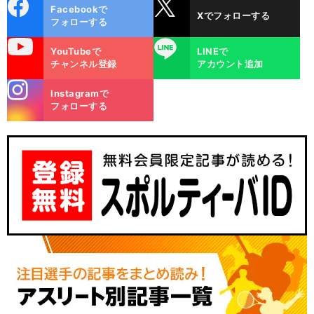
cebo
X
Facebookで
Xでフォローする
ok
フォローする
uTube
LINE
YouTubeで
LINEで
チャンネル登録
アカウント追加
stagra
Instagramで
m
フォローする