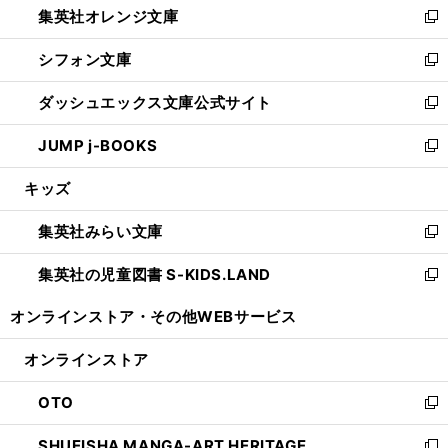
集英社オレンジ文庫
く
で
ド
い
新
開
ウ
ウ
し
シフォン文庫
く
で
ィ
い
新
開
ン
ウ
し
ダッシュエックス文庫公式サイト
く
ド
ィ
い
新
ウ
ン
ウ
し
JUMP j-BOOKS
で
ド
ィ
い
新
開
ウ
ン
ウ
し
キッズ
く
で
ド
ィ
い
開
ウ
ン
ウ
集英社みらい文庫
く
で
ド
ィ
新
開
ウ
ン
し
集英社の児童図書 S-KIDS.LAND
く
で
ド
い
新
開
ウ
ウ
し
オンラインストア・
その他WEBサービス
く
で
ィ
い
開
ン
ウ
オンラインストア
く
ド
ィ
ウ
ン
OTO
で
ド
新
開
ウ
し
SHUEISHA MANGA-ART HERITAGE
く
で