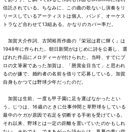
信託されている。ちなみに、この曲の歌ないし演奏をリ
リースしているアーティストは個人、バンド、オーケス
トラなど合わせて13組ある。かなりのカバー率だ。
加賀大介作詞、古関裕而作曲の『栄冠は君に輝く』は
1948年に作られた。朝日新聞がはじめに詩を公募し、選
ばれた作品にメロディーが付けられた。当時、すでにプ
ロの文筆家であった加賀は、「懸賞金目当て」と思われ
るのが嫌で、婚約者の名前を借りて応募している。加賀
自身もかつては野球少年だったのだ。
加賀は生前、一度も甲子園に足を運ばなかったとい
う。じつは、16歳のときに仕事仲間と草野球をしている
最中のケガが原因で右足を切断する手術を受けている。
それ以来、野球とは一定の距離を置いていたのかもしれ
ない。それでも、できあがった詩からは、真夏の青い空