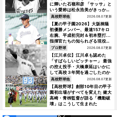
に輝いた石嶺和彦 「サッサ」と
いう愛称は松永浩美がきっか
け？
高校野球他
2026.08.07更新
【夏の甲子園2026】大阪桐蔭
初優勝メンバー、最速157キロ
右腕、平成初完封＆初本塁打...
指揮官たちの知られざる現役時
代
プロ野球
2026.08.07更新
【江川卓伝】江川卓も認めた
「すばらしいピッチャー」 最強
の控え投手・大橋康延はいかに
して高校３年間を過ごしたのか
高校野球他
2026.08.07更新
【高校野球】創部10年目の甲子
園初出場がすべてを変えた 健大
高崎・青栁監督が語る「機動破
壊」はこうして生まれた