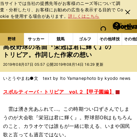
当サイトでは当社の提携先等がお客様のニーズ等について調
査・分析したり、お客様にお勧めの広告を表⽰する⽬的で Co
閉じ
okie を使⽤する場合があります。
詳しくはこちら
る
マイペ
web Sportiva (webスポルティーバ)
検索
メニュ
we
ー
野球の記事一覧
高校野球他
高校野球の名曲『栄冠
b
ジ
野球
サッカー
競馬
ゴルフ
その他球技
その他
ス
高校野球の名曲『栄冠は君に輝く』の
ポ
トリビア。作詞した作家の想い
ル
テ
2019年08月07日 05:57 公開
2019年08月14日 16:29 更新
ィ
ー
いとうやまね●文 text by Ito Yamane
photo by kyodo news
バ
スポルティーバ・トリビア vol.２【甲子園編】
雲は湧き光あふれて...。この時期つい口ずさんでしま
うのが大会歌『栄冠は君に輝く』。野球部OBはもちろん
のこと、カラオケでは誰もが一緒に歌える、いまや国民
歌と言っても過言ではない。