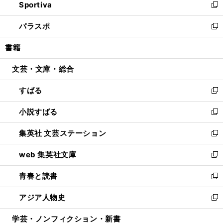
Sportiva
く
ド
ィ
い
新
ウ
ン
ウ
し
パラスポ
で
ド
ィ
い
新
開
ウ
ン
ウ
し
書籍
く
で
ド
ィ
い
開
ウ
ン
ウ
文芸・文庫・総合
く
で
ド
ィ
開
ウ
ン
すばる
く
で
ド
新
開
ウ
し
小説すばる
く
で
い
新
開
ウ
し
集英社 文芸ステーション
く
ィ
い
新
ン
ウ
し
web 集英社文庫
ド
ィ
い
新
ウ
ン
ウ
し
青春と読書
で
ド
ィ
い
新
開
ウ
ン
ウ
し
アジア人物史
く
で
ド
ィ
い
新
開
ウ
ン
ウ
し
学芸・ノンフィクション・新書
く
で
ド
ィ
い