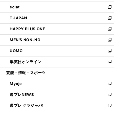
開
ウ
ン
ウ
し
eclat
く
で
ド
ィ
い
新
開
ウ
ン
ウ
し
T JAPAN
く
で
ド
ィ
い
新
開
ウ
ン
ウ
し
HAPPY PLUS ONE
く
で
ド
ィ
い
新
開
ウ
ン
ウ
し
MEN'S NON-NO
く
で
ド
ィ
い
新
開
ウ
ン
ウ
し
UOMO
く
で
ド
ィ
い
新
開
ウ
ン
ウ
し
集英社オンライン
く
で
ド
ィ
い
新
開
ウ
ン
ウ
し
芸能・情報・スポーツ
く
で
ド
ィ
い
開
ウ
ン
ウ
Myojo
く
で
ド
ィ
新
開
ウ
ン
し
週プレNEWS
く
で
ド
い
新
開
ウ
ウ
し
週プレ グラジャパ!
く
で
ィ
い
新
開
ン
ウ
し