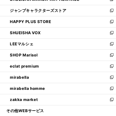
い
新
開
ウ
し
ジャンプキャラクターズストア
く
ィ
い
新
ン
ウ
し
HAPPY PLUS STORE
ド
ィ
い
新
ウ
ン
ウ
し
SHUEISHA VOX
で
ド
ィ
い
新
開
ウ
ン
ウ
し
LEEマルシェ
く
で
ド
ィ
い
新
開
ウ
ン
ウ
し
SHOP Marisol
く
で
ド
ィ
い
新
開
ウ
ン
ウ
し
eclat premium
く
で
ド
ィ
い
新
開
ウ
ン
ウ
し
mirabella
く
で
ド
ィ
い
新
開
ウ
ン
ウ
し
mirabella homme
く
で
ド
ィ
い
新
開
ウ
ン
ウ
し
zakka market
く
で
ド
ィ
い
新
開
ウ
ン
ウ
し
その他WEBサービス
く
で
ド
ィ
い