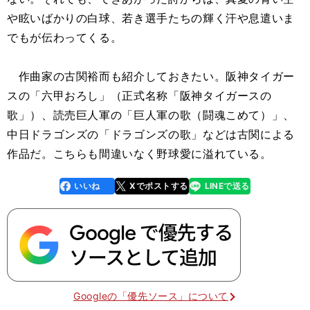
や眩いばかりの白球、若き選手たちの輝く汗や息遣いま
でもが伝わってくる。
作曲家の古関裕而も紹介しておきたい。阪神タイガー
スの「六甲おろし」（正式名称「阪神タイガースの
歌」）、読売巨人軍の「巨人軍の歌（闘魂こめて）」、
中日ドラゴンズの「ドラゴンズの歌」などは古関による
作品だ。こちらも間違いなく野球愛に溢れている。
いいね
Xでポストする
LINEで送る
line
faceboo
x
k
Googleの「優先ソース」について