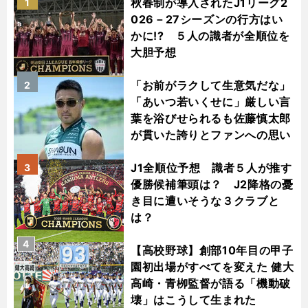
秋春制が導入されたJ1リーグ2
1
026－27シーズンの行方はい
かに!? ５人の識者が全順位を
大胆予想
「お前がラクして生意気だな」
2
「あいつ若いくせに」厳しい言
葉を浴びせられるも佐藤慎太郎
が貫いた誇りとファンへの思い
J1全順位予想 識者５人が推す
3
優勝候補筆頭は？ J2降格の憂
き目に遭いそうな３クラブと
は？
4
【高校野球】創部10年目の甲子
園初出場がすべてを変えた 健大
高崎・青栁監督が語る「機動破
壊」はこうして生まれた