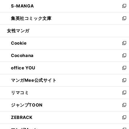
ン
ウ
し
S-MANGA
く
で
ド
ィ
い
新
開
ウ
ン
ウ
し
集英社コミック文庫
く
で
ド
ィ
い
新
開
ウ
ン
ウ
し
女性マンガ
く
で
ド
ィ
い
開
ウ
ン
ウ
Cookie
く
で
ド
ィ
新
開
ウ
ン
し
Cocohana
く
で
ド
い
新
開
ウ
ウ
し
office YOU
く
で
ィ
い
新
開
ン
ウ
し
マンガMee公式サイト
く
ド
ィ
い
新
ウ
ン
ウ
し
リマコミ
で
ド
ィ
い
新
開
ウ
ン
ウ
し
ジャンプTOON
く
で
ド
ィ
い
新
開
ウ
ン
ウ
し
ZEBRACK
く
で
ド
ィ
い
新
開
ウ
ン
ウ
し