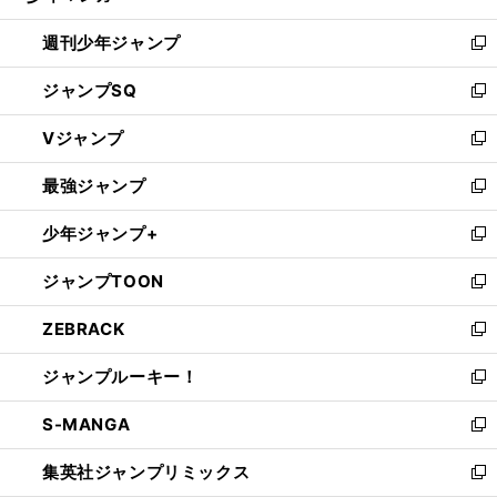
る
開
週刊少年ジャンプ
く
新
し
ジャンプSQ
い
新
ウ
し
Vジャンプ
ィ
い
新
ン
ウ
し
最強ジャンプ
ド
ィ
い
新
ウ
ン
ウ
し
少年ジャンプ+
で
ド
ィ
い
新
開
ウ
ン
ウ
し
ジャンプTOON
く
で
ド
ィ
い
新
開
ウ
ン
ウ
し
ZEBRACK
く
で
ド
ィ
い
新
開
ウ
ン
ウ
し
ジャンプルーキー！
く
で
ド
ィ
い
新
開
ウ
ン
ウ
し
S-MANGA
く
で
ド
ィ
い
新
開
ウ
ン
ウ
し
集英社ジャンプリミックス
く
で
ド
ィ
い
新
開
ウ