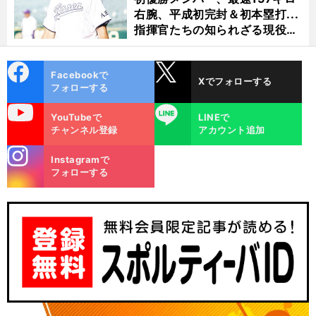
右腕、平成初完封＆初本塁打...
指揮官たちの知られざる現役時
代
cebo
X
Facebookで
Xでフォローする
ok
フォローする
uTube
LINE
YouTubeで
LINEで
チャンネル登録
アカウント追加
stagra
Instagramで
m
フォローする