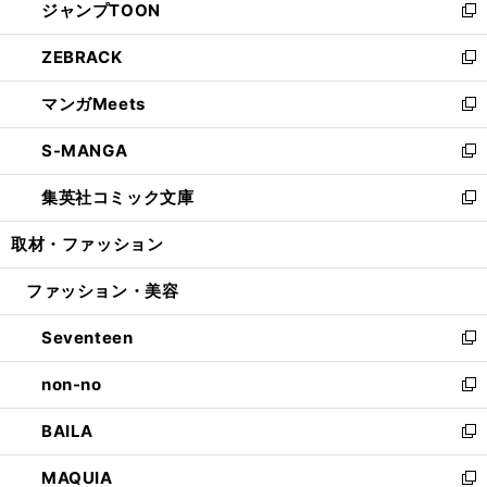
ジャンプTOON
く
で
ド
ィ
い
新
開
ウ
ン
ウ
し
ZEBRACK
く
で
ド
ィ
い
新
開
ウ
ン
ウ
し
マンガMeets
く
で
ド
ィ
い
新
開
ウ
ン
ウ
し
S-MANGA
く
で
ド
ィ
い
新
開
ウ
ン
ウ
し
集英社コミック文庫
く
で
ド
ィ
い
新
開
ウ
ン
ウ
し
取材・ファッション
く
で
ド
ィ
い
開
ウ
ン
ウ
ファッション・美容
く
で
ド
ィ
開
ウ
ン
Seventeen
く
で
ド
新
開
ウ
し
non-no
く
で
い
新
開
ウ
し
BAILA
く
ィ
い
新
ン
ウ
し
MAQUIA
ド
ィ
い
新