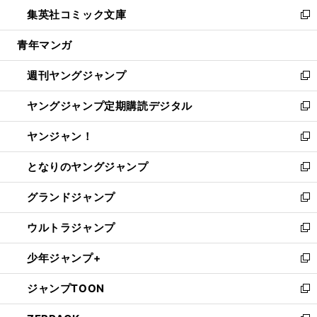
ン
ウ
し
集英社コミック文庫
く
で
ド
ィ
い
新
開
ウ
ン
ウ
し
青年マンガ
く
で
ド
ィ
い
開
ウ
ン
ウ
週刊ヤングジャンプ
く
で
ド
ィ
新
開
ウ
ン
し
ヤングジャンプ定期購読デジタル
く
で
ド
い
新
開
ウ
ウ
し
ヤンジャン！
く
で
ィ
い
新
開
ン
ウ
し
となりのヤングジャンプ
く
ド
ィ
い
新
ウ
ン
ウ
し
グランドジャンプ
で
ド
ィ
い
新
開
ウ
ン
ウ
し
ウルトラジャンプ
く
で
ド
ィ
い
新
開
ウ
ン
ウ
し
少年ジャンプ+
く
で
ド
ィ
い
新
開
ウ
ン
ウ
し
ジャンプTOON
く
で
ド
ィ
い
新
開
ウ
ン
ウ
し