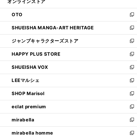
オンラインストア
く
ド
ィ
ウ
ン
OTO
で
ド
新
開
ウ
し
SHUEISHA MANGA-ART HERITAGE
く
で
い
新
開
ウ
し
ジャンプキャラクターズストア
く
ィ
い
新
ン
ウ
し
HAPPY PLUS STORE
ド
ィ
い
新
ウ
ン
ウ
し
SHUEISHA VOX
で
ド
ィ
い
新
開
ウ
ン
ウ
し
LEEマルシェ
く
で
ド
ィ
い
新
開
ウ
ン
ウ
し
SHOP Marisol
く
で
ド
ィ
い
新
開
ウ
ン
ウ
し
eclat premium
く
で
ド
ィ
い
新
開
ウ
ン
ウ
し
mirabella
く
で
ド
ィ
い
新
開
ウ
ン
ウ
し
mirabella homme
く
で
ド
ィ
い
新