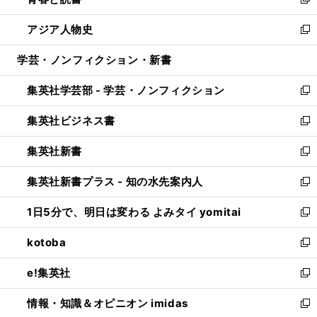
ィ
い
新
開
ウ
ン
ウ
し
アジア人物史
く
で
ド
ィ
い
新
開
ウ
ン
ウ
し
学芸・ノンフィクション・新書
く
で
ド
ィ
い
開
ウ
ン
ウ
集英社学芸部 - 学芸・ノンフィクション
く
で
ド
ィ
新
開
ウ
ン
し
集英社ビジネス書
く
で
ド
い
新
開
ウ
ウ
し
集英社新書
く
で
ィ
い
新
開
ン
ウ
し
集英社新書プラス - 知の水先案内人
く
ド
ィ
い
新
ウ
ン
ウ
し
1日5分で、明日は変わる よみタイ yomitai
で
ド
ィ
い
新
開
ウ
ン
ウ
し
kotoba
く
で
ド
ィ
い
新
開
ウ
ン
ウ
し
e!集英社
く
で
ド
ィ
い
新
開
ウ
ン
ウ
し
情報・知識＆オピニオン imidas
く
で
ド
ィ
い
新