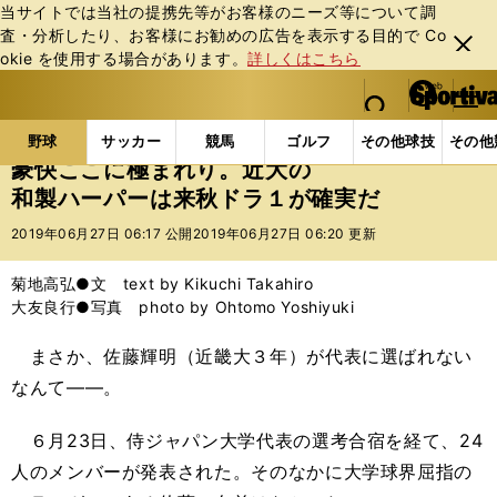
当サイトでは当社の提携先等がお客様のニーズ等について調
査・分析したり、お客様にお勧めの広告を表⽰する⽬的で Co
閉じ
okie を使⽤する場合があります。
詳しくはこちら
る
マイペ
web Sportiva (webスポルティーバ)
検索
メニュ
we
ー
野球の記事一覧
高校野球他
豪快ここに極まれり。
b
ジ
野球
サッカー
競馬
ゴルフ
その他球技
その他
ス
豪快ここに極まれり。近大の
ポ
和製ハーパーは来秋ドラ１が確実だ
ル
テ
2019年06月27日 06:17 公開
2019年06月27日 06:20 更新
ィ
ー
菊地高弘●文 text by Kikuchi Takahiro
バ
大友良行●写真 photo by Ohtomo Yoshiyuki
まさか、佐藤輝明（近畿大３年）が代表に選ばれない
なんて――。
６月
23
日、侍ジャパン大学代表の選考合宿を経て、
24
人のメンバーが発表された。そのなかに大学球界屈指の