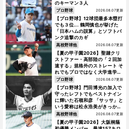
のキーマン３人
プロ野球
2026.08.07更新
【プロ野球】12球団最多本塁打
でも３位... 鶴岡慎也が挙げた
「日本ハムの誤算」とソフトバ
ンク追撃のカギ
高校野球他
2026.08.07更新
【夏の甲子園2026】聖隷クリ
ストファー・高部陸の「２回加
速する」規格外のストレート そ
れでもプロではなく大学進学を
選ぶ理由
プロ野球
2026.08.07更新
【プロ野球】門田博光の加入で
守ったレフトでもベストナイン
に輝いた石嶺和彦 「サッサ」と
いう愛称は松永浩美がきっか
け？
高校野球他
2026.08.07更新
【夏の甲子園2026】大阪桐蔭
初優勝メンバー、最速157キロ