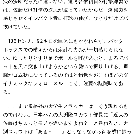
渋の決断だったに違いない。選考合宿初日の打撃練習で
は、佐藤だけ打球の次元が違っていたからだ。爆発力を
感じさせるインパクト音に打球の伸び。ひとりだけ
ズバ
抜けていた。
186
センチ、
92
キロの巨体にもかかわらず、バッター
ボックスでの構えからは余計な力みが一切感じられな
い。ゆったりとすり足でボールを呼び込むと、まるでバ
ットを天に突き上げようかという勢いで振り上げる。両
腕がゴム状になっているのではと錯覚を起こすほどのダ
イナミックなフォロースルーこそ、佐藤の醍醐味であ
る。
ここまで規格外の大学生スラッガーは、そう現れるも
のではない。日本ハムの大渕隆スカウト部長に「近大の
佐藤はちょっとモノが違いますよね？」と尋ねると、大
渕スカウトは「あぁ～......」とうなりながら首を横に振っ