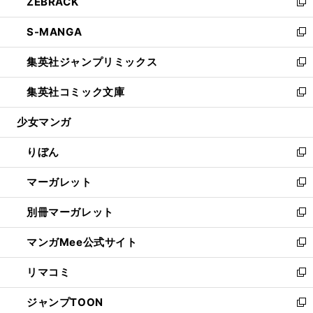
ZEBRACK
く
で
ド
ィ
い
新
開
ウ
ン
ウ
し
S-MANGA
く
で
ド
ィ
い
新
開
ウ
ン
ウ
し
集英社ジャンプリミックス
く
で
ド
ィ
い
新
開
ウ
ン
ウ
し
集英社コミック文庫
く
で
ド
ィ
い
新
開
ウ
ン
ウ
し
少女マンガ
く
で
ド
ィ
い
開
ウ
ン
ウ
りぼん
く
で
ド
ィ
新
開
ウ
ン
し
マーガレット
く
で
ド
い
新
開
ウ
ウ
し
別冊マーガレット
く
で
ィ
い
新
開
ン
ウ
し
マンガMee公式サイト
く
ド
ィ
い
新
ウ
ン
ウ
し
リマコミ
で
ド
ィ
い
新
開
ウ
ン
ウ
し
ジャンプTOON
く
で
ド
ィ
い
新