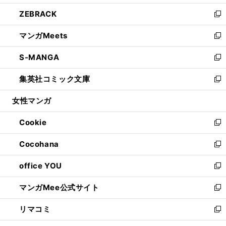
開
ウ
ン
ウ
し
ZEBRACK
く
で
ド
ィ
い
新
開
ウ
ン
ウ
し
マンガMeets
く
で
ド
ィ
い
新
開
ウ
ン
ウ
し
S-MANGA
く
で
ド
ィ
い
新
開
ウ
ン
ウ
し
集英社コミック文庫
く
で
ド
ィ
い
新
開
ウ
ン
ウ
し
女性マンガ
く
で
ド
ィ
い
開
ウ
ン
ウ
Cookie
く
で
ド
ィ
新
開
ウ
ン
し
Cocohana
く
で
ド
い
新
開
ウ
ウ
し
office YOU
く
で
ィ
い
新
開
ン
ウ
し
マンガMee公式サイト
く
ド
ィ
い
新
ウ
ン
ウ
し
リマコミ
で
ド
ィ
い
新
開
ウ
ン
ウ
し