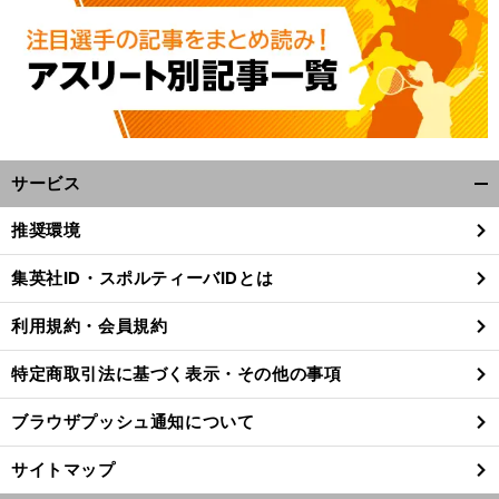
サービス
開
く/
推奨環境
。
閉
ラ
」
前
じ
へ
集英社ID・スポルティーバIDとは
る
利用規約・会員規約
特定商取引法に基づく表示・その他の事項
ブラウザプッシュ通知について
サイトマップ