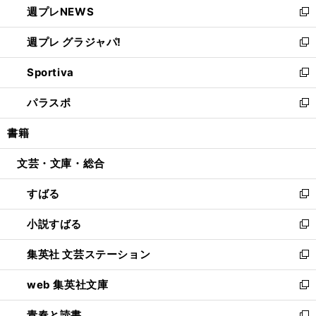
週プレNEWS
く
で
ド
い
新
開
ウ
ウ
し
週プレ グラジャパ!
く
で
ィ
い
新
開
ン
ウ
し
Sportiva
く
ド
ィ
い
新
ウ
ン
ウ
し
パラスポ
で
ド
ィ
い
新
開
ウ
ン
ウ
し
書籍
く
で
ド
ィ
い
開
ウ
ン
ウ
文芸・文庫・総合
く
で
ド
ィ
開
ウ
ン
すばる
く
で
ド
新
開
ウ
し
小説すばる
く
で
い
新
開
ウ
し
集英社 文芸ステーション
く
ィ
い
新
ン
ウ
し
web 集英社文庫
ド
ィ
い
新
ウ
ン
ウ
し
青春と読書
で
ド