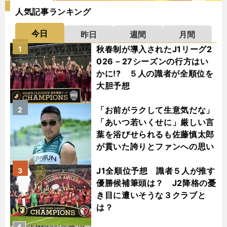
人気記事ランキング
今日
昨日
週間
月間
秋春制が導入されたJ1リーグ2
1
026－27シーズンの行方はい
かに!? ５人の識者が全順位を
大胆予想
「お前がラクして生意気だな」
2
「あいつ若いくせに」厳しい言
葉を浴びせられるも佐藤慎太郎
が貫いた誇りとファンへの思い
J1全順位予想 識者５人が推す
3
優勝候補筆頭は？ J2降格の憂
き目に遭いそうな３クラブと
は？
4