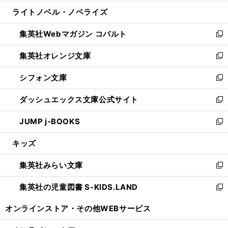
開
ウ
ン
ウ
し
ライトノベル・ノベライズ
く
で
ド
ィ
い
開
ウ
ン
ウ
集英社Webマガジン コバルト
く
で
ド
ィ
新
開
ウ
ン
し
集英社オレンジ文庫
く
で
ド
い
新
開
ウ
ウ
し
シフォン文庫
く
で
ィ
い
新
開
ン
ウ
し
ダッシュエックス文庫公式サイト
く
ド
ィ
い
新
ウ
ン
ウ
し
JUMP j-BOOKS
で
ド
ィ
い
新
開
ウ
ン
ウ
し
キッズ
く
で
ド
ィ
い
開
ウ
ン
ウ
集英社みらい文庫
く
で
ド
ィ
新
開
ウ
ン
し
集英社の児童図書 S-KIDS.LAND
く
で
ド
い
新
開
ウ
ウ
し
オンラインストア・
その他WEBサービス
く
で
ィ
い
開
ン
ウ