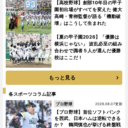
【高校野球】創部10年目の甲子
園初出場がすべてを変えた 健大
高崎・青栁監督が語る「機動破
壊」はこうして生まれた
5
【夏の甲子園2026】「優勝は
横浜じゃない」 波乱必至の組み
合わせで識者５人が選んだ優勝
校はここだ！
もっと見る
各スポーツコラム記事
プロ野球
2026.08.07更新
【プロ野球】首位ソフトバンク
を西武、日本ハムは逆転できる
か？ 鶴岡慎也が挙げる終盤戦