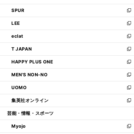
ウ
ン
ウ
し
SPUR
で
ド
ィ
い
新
開
ウ
ン
ウ
し
LEE
く
で
ド
ィ
い
新
開
ウ
ン
ウ
し
eclat
く
で
ド
ィ
い
新
開
ウ
ン
ウ
し
T JAPAN
く
で
ド
ィ
い
新
開
ウ
ン
ウ
し
HAPPY PLUS ONE
く
で
ド
ィ
い
新
開
ウ
ン
ウ
し
MEN'S NON-NO
く
で
ド
ィ
い
新
開
ウ
ン
ウ
し
UOMO
く
で
ド
ィ
い
新
開
ウ
ン
ウ
し
集英社オンライン
く
で
ド
ィ
い
新
開
ウ
ン
ウ
し
芸能・情報・スポーツ
く
で
ド
ィ
い
開
ウ
ン
ウ
Myojo
く
で
ド
ィ
新
開
ウ
ン
し