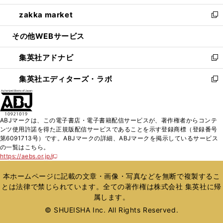
開
ウ
ン
ウ
し
zakka market
く
で
ド
ィ
い
新
開
ウ
ン
ウ
し
その他WEBサービス
く
で
ド
ィ
い
開
ウ
ン
ウ
集英社アドナビ
く
で
ド
ィ
新
開
ウ
ン
し
集英社エディターズ・ラボ
く
で
ド
い
新
開
ウ
ウ
し
く
で
ィ
い
開
ン
ウ
ABJマークは、この電子書店・電子書籍配信サービスが、著作権者からコンテ
く
ド
ィ
ンツ使用許諾を得た正規版配信サービスであることを示す登録商標（登録番号
ウ
ン
第6091713号）です。ABJマークの詳細、ABJマークを掲示しているサービス
で
ド
の一覧はこちら。
開
ウ
https://aebs.or.jp/
新
く
で
し
い
開
本ホームページに記載の文章・画像・写真などを無断で複製するこ
ウ
く
とは法律で禁じられています。全ての著作権は株式会社 集英社に帰
ィ
属します。
ン
ド
© SHUEISHA Inc. All Rights Reserved.
ウ
で