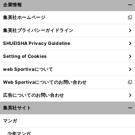
企業情報
開
く/
集英社ホームページ
新
閉
し
じ
集英社プライバシーガイドライン
い
る
ウ
SHUEISHA Privacy Guideline
ィ
ン
Setting of Cookies
ド
ウ
web Sportivaについて
で
開
Web Sportivaについてのお問い合わせ
く
新
し
広告についてのお問い合わせ
い
ウ
集英社サイト
ィ
開
ン
く/
マンガ
ド
閉
ウ
じ
少年マンガ
で