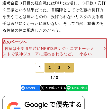
選考合宿３日目の紅白戦には
DH
で出場し、３打数１安打
２三振という結果だった。首脳陣としては佐藤の長打力
を失うことは痛いものの、投げられないリスクのある選
手は選びにくかったに違いない。そして当然、将来のあ
る佐藤の体に配慮したのだろう。
次のページへ
佐藤は小学６年時にNPB12球団ジュニアトーナメ
ントで阪神ジュニアに選出されるなど、「小さい頃
からホームランを打ちたいと思って野球をやってき
た」という生粋のスラッガーである。しかし高校
次
1
2
3
のページへ
は、野球では全国
1 / 3
いいね
Xでポストする
LINEで送る
line
faceboo
x
k