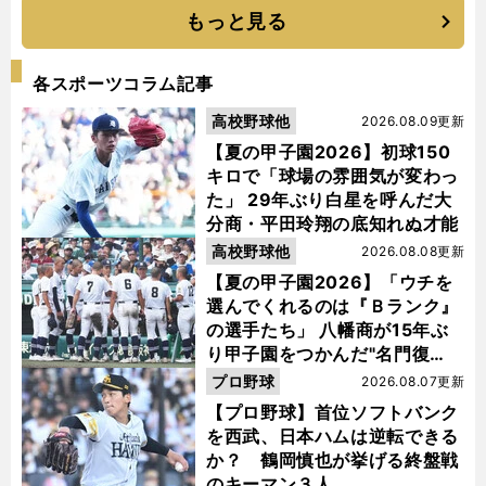
もっと見る
各スポーツコラム記事
高校野球他
2026.08.09更新
【夏の甲子園2026】初球150
キロで「球場の雰囲気が変わっ
た」 29年ぶり白星を呼んだ大
分商・平田玲翔の底知れぬ才能
高校野球他
2026.08.08更新
【夏の甲子園2026】「ウチを
選んでくれるのは『Ｂランク』
の選手たち」 八幡商が15年ぶ
り甲子園をつかんだ"名門復
活"の舞台裏
プロ野球
2026.08.07更新
【プロ野球】首位ソフトバンク
を西武、日本ハムは逆転できる
か？ 鶴岡慎也が挙げる終盤戦
のキーマン３人