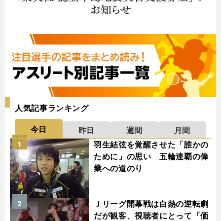
人気記事ランキング
今日
昨日
週間
月間
羽生結弦を覚醒させた「誰かの
1
ために」の思い 五輪連覇の偉
業への道のり
Ｊリーグ開幕戦は白熱の逆転劇
2
だが観客、視聴者にとって「価