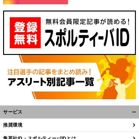
サービス
開
く/
推奨環境
閉
じ
集英社ID・スポルティーバIDとは