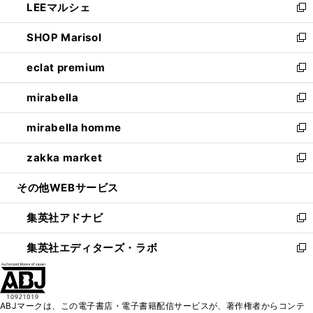
LEEマルシェ
く
で
ド
ィ
い
新
開
ウ
ン
ウ
し
SHOP Marisol
く
で
ド
ィ
い
新
開
ウ
ン
ウ
し
eclat premium
く
で
ド
ィ
い
新
開
ウ
ン
ウ
し
mirabella
く
で
ド
ィ
い
新
開
ウ
ン
ウ
し
mirabella homme
く
で
ド
ィ
い
新
開
ウ
ン
ウ
し
zakka market
く
で
ド
ィ
い
新
開
ウ
ン
ウ
し
その他WEBサービス
く
で
ド
ィ
い
開
ウ
ン
ウ
集英社アドナビ
く
で
ド
ィ
新
開
ウ
ン
し
集英社エディターズ・ラボ
く
で
ド
い
新
開
ウ
ウ
し
く
で
ィ
い
開
ン
ウ
ABJマークは、この電子書店・電子書籍配信サービスが、著作権者からコンテ
く
ド
ィ