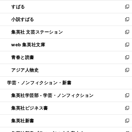
開
ウ
ン
すばる
く
で
ド
新
開
ウ
し
小説すばる
く
で
い
新
開
ウ
し
集英社 文芸ステーション
く
ィ
い
新
ン
ウ
し
web 集英社文庫
ド
ィ
い
新
ウ
ン
ウ
し
青春と読書
で
ド
ィ
い
新
開
ウ
ン
ウ
し
アジア人物史
く
で
ド
ィ
い
新
開
ウ
ン
ウ
し
学芸・ノンフィクション・新書
く
で
ド
ィ
い
開
ウ
ン
ウ
集英社学芸部 - 学芸・ノンフィクション
く
で
ド
ィ
新
開
ウ
ン
し
集英社ビジネス書
く
で
ド
い
新
開
ウ
ウ
し
集英社新書
く
で
ィ
い
新
開
ン
ウ
し