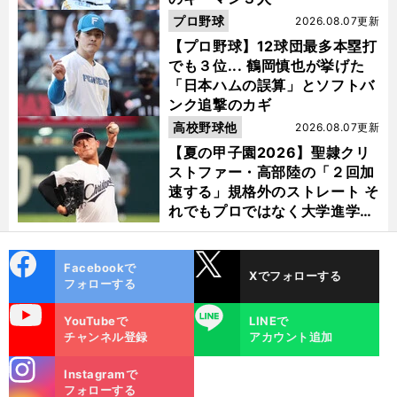
プロ野球
2026.08.07更新
【プロ野球】12球団最多本塁打
でも３位... 鶴岡慎也が挙げた
「日本ハムの誤算」とソフトバ
ンク追撃のカギ
高校野球他
2026.08.07更新
【夏の甲子園2026】聖隷クリ
ストファー・高部陸の「２回加
速する」規格外のストレート そ
れでもプロではなく大学進学を
選ぶ理由
cebo
X
Facebookで
Xでフォローする
ok
フォローする
uTube
LINE
YouTubeで
LINEで
チャンネル登録
アカウント追加
stagra
Instagramで
m
フォローする