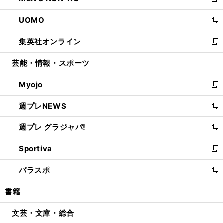
い
新
開
ウ
ン
ウ
し
UOMO
く
で
ド
ィ
い
新
開
ウ
ン
ウ
し
集英社オンライン
く
で
ド
ィ
い
新
開
ウ
ン
ウ
し
芸能・情報・スポーツ
く
で
ド
ィ
い
開
ウ
ン
ウ
Myojo
く
で
ド
ィ
新
開
ウ
ン
し
週プレNEWS
く
で
ド
い
新
開
ウ
ウ
し
週プレ グラジャパ!
く
で
ィ
い
新
開
ン
ウ
し
Sportiva
く
ド
ィ
い
新
ウ
ン
ウ
し
パラスポ
で
ド
ィ
い
新
開
ウ
ン
ウ
し
書籍
く
で
ド
ィ
い
開
ウ
ン
ウ
文芸・文庫・総合
く
で
ド
ィ