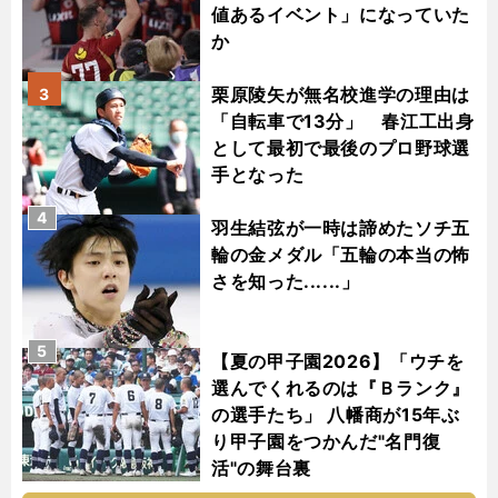
値あるイベント」になっていた
か
栗原陵矢が無名校進学の理由は
3
「自転車で13分」 春江工出身
として最初で最後のプロ野球選
手となった
4
羽生結弦が一時は諦めたソチ五
輪の金メダル「五輪の本当の怖
さを知った......」
5
【夏の甲子園2026】「ウチを
選んでくれるのは『Ｂランク』
の選手たち」 八幡商が15年ぶ
り甲子園をつかんだ"名門復
活"の舞台裏