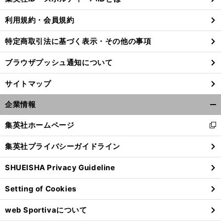
る
利用規約・会員規約
特定商取引法に基づく表示・その他の事項
ブラウザプッシュ通知について
サイトマップ
企業情報
開
く/
集英社ホームページ
新
閉
し
じ
集英社プライバシーガイドライン
い
る
ウ
前
SHUEISHA Privacy Guideline
へ
ィ
ン
Setting of Cookies
ド
ウ
web Sportivaについて
で
開