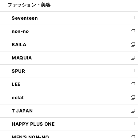
ファッション・美容
く
で
ド
ィ
開
ウ
ン
Seventeen
く
で
ド
新
開
ウ
し
non-no
く
で
い
新
開
ウ
し
BAILA
く
ィ
い
新
ン
ウ
し
MAQUIA
ド
ィ
い
新
ウ
ン
ウ
し
SPUR
で
ド
ィ
い
新
開
ウ
ン
ウ
し
LEE
く
で
ド
ィ
い
新
開
ウ
ン
ウ
し
eclat
く
で
ド
ィ
い
新
開
ウ
ン
ウ
し
T JAPAN
く
で
ド
ィ
い
新
開
ウ
ン
ウ
し
HAPPY PLUS ONE
く
で
ド
ィ
い
新
開
ウ
ン
ウ
し
MEN'S NON-NO
く
で
ド
ィ