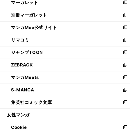
マーガレット
く
で
ド
い
新
開
ウ
ウ
し
別冊マーガレット
く
で
ィ
い
新
開
ン
ウ
し
マンガMee公式サイト
く
ド
ィ
い
新
ウ
ン
ウ
し
リマコミ
で
ド
ィ
い
新
開
ウ
ン
ウ
し
ジャンプTOON
く
で
ド
ィ
い
新
開
ウ
ン
ウ
し
ZEBRACK
く
で
ド
ィ
い
新
開
ウ
ン
ウ
し
マンガMeets
く
で
ド
ィ
い
新
開
ウ
ン
ウ
し
S-MANGA
く
で
ド
ィ
い
新
開
ウ
ン
ウ
し
集英社コミック文庫
く
で
ド
ィ
い
新
開
ウ
ン
ウ
し
女性マンガ
く
で
ド
ィ
い
開
ウ
ン
ウ
Cookie
く
で
ド
ィ
新