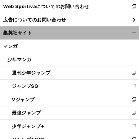
Web Sportivaについてのお問い合わせ
く
新
し
広告についてのお問い合わせ
い
ウ
集英社サイト
ィ
開
ン
く/
マンガ
ド
閉
ウ
じ
少年マンガ
で
る
開
週刊少年ジャンプ
く
新
し
ジャンプSQ
い
新
ウ
し
Vジャンプ
ィ
い
新
ン
ウ
し
最強ジャンプ
ド
ィ
い
新
ウ
ン
ウ
し
少年ジャンプ+
で
ド
ィ
い
新
開
ウ
ン
ウ
し