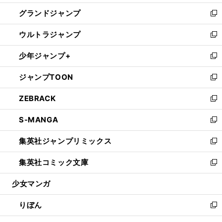
ウ
ン
ウ
し
グランドジャンプ
で
ド
ィ
い
新
開
ウ
ン
ウ
し
ウルトラジャンプ
く
で
ド
ィ
い
新
開
ウ
ン
ウ
し
少年ジャンプ+
く
で
ド
ィ
い
新
開
ウ
ン
ウ
し
ジャンプTOON
く
で
ド
ィ
い
新
開
ウ
ン
ウ
し
ZEBRACK
く
で
ド
ィ
い
新
開
ウ
ン
ウ
し
S-MANGA
く
で
ド
ィ
い
新
開
ウ
ン
ウ
し
集英社ジャンプリミックス
く
で
ド
ィ
い
新
開
ウ
ン
ウ
し
集英社コミック文庫
く
で
ド
ィ
い
新
開
ウ
ン
ウ
し
少女マンガ
く
で
ド
ィ
い
開
ウ
ン
ウ
りぼん
く
で
ド
ィ
新
開
ウ
ン
し