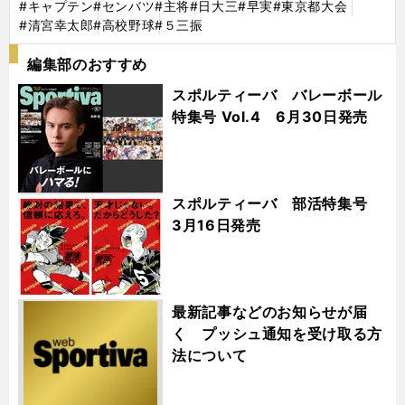
#キャプテン
#センバツ
#主将
#日大三
#早実
#東京都大会
#清宮幸太郎
#高校野球
#５三振
編集部のおすすめ
スポルティーバ バレーボール
特集号 Vol.4 6月30日発売
スポルティーバ 部活特集号
3月16日発売
最新記事などのお知らせが届
く プッシュ通知を受け取る方
法について