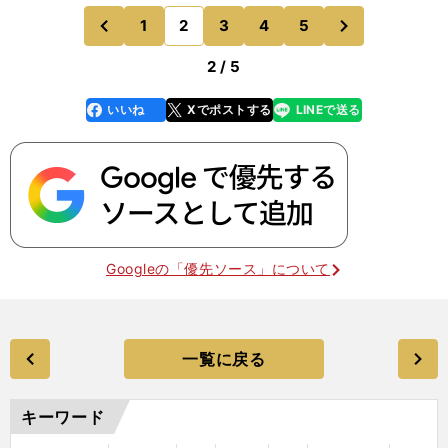
いた」という感触を得た津原は、勝負球としてスラ
次
1
2
3
4
5
のページへ
のページへ
イダーを選択する
前
2 / 5
いいね
Xでポストする
LINEで送る
line
faceboo
x
k
Googleの「優先ソース」について
一覧に戻る
キーワード