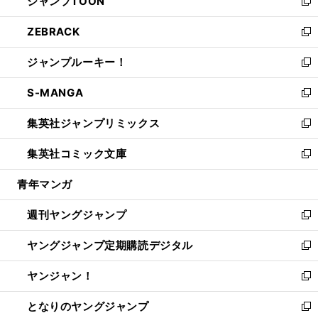
ジャンプTOON
く
で
ド
ィ
い
新
開
ウ
ン
ウ
し
ZEBRACK
く
で
ド
ィ
い
新
開
ウ
ン
ウ
し
ジャンプルーキー！
く
で
ド
ィ
い
新
開
ウ
ン
ウ
し
S-MANGA
く
で
ド
ィ
い
新
開
ウ
ン
ウ
し
集英社ジャンプリミックス
く
で
ド
ィ
い
新
開
ウ
ン
ウ
し
集英社コミック文庫
く
で
ド
ィ
い
新
開
ウ
ン
ウ
し
青年マンガ
く
で
ド
ィ
い
開
ウ
ン
ウ
週刊ヤングジャンプ
く
で
ド
ィ
新
開
ウ
ン
し
ヤングジャンプ定期購読デジタル
く
で
ド
い
新
開
ウ
ウ
し
ヤンジャン！
く
で
ィ
い
新
開
ン
ウ
し
となりのヤングジャンプ
く
ド
ィ
い
新