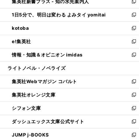
集英社新書プラス - 知の水先案内人
く
ド
ィ
い
新
ウ
ン
ウ
し
1日5分で、明日は変わる よみタイ yomitai
で
ド
ィ
い
新
開
ウ
ン
ウ
し
kotoba
く
で
ド
ィ
い
新
開
ウ
ン
ウ
し
e!集英社
く
で
ド
ィ
い
新
開
ウ
ン
ウ
し
情報・知識＆オピニオン imidas
く
で
ド
ィ
い
新
開
ウ
ン
ウ
し
ライトノベル・ノベライズ
く
で
ド
ィ
い
開
ウ
ン
ウ
集英社Webマガジン コバルト
く
で
ド
ィ
新
開
ウ
ン
し
集英社オレンジ文庫
く
で
ド
い
新
開
ウ
ウ
し
シフォン文庫
く
で
ィ
い
新
開
ン
ウ
し
ダッシュエックス文庫公式サイト
く
ド
ィ
い
新
ウ
ン
ウ
し
JUMP j-BOOKS
で
ド
ィ
い
新