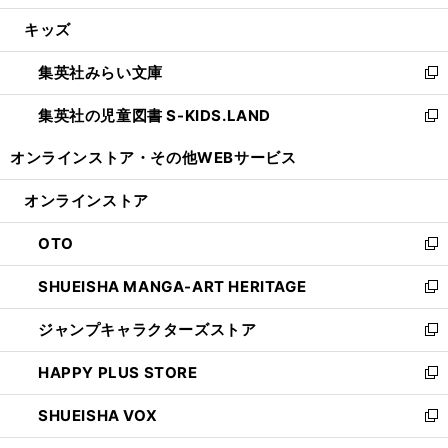
開
ウ
ン
ウ
し
キッズ
く
で
ド
ィ
い
開
ウ
ン
ウ
集英社みらい文庫
く
で
ド
ィ
新
開
ウ
ン
し
集英社の児童図書 S-KIDS.LAND
く
で
ド
い
新
開
ウ
ウ
し
オンラインストア・
その他WEBサービス
く
で
ィ
い
開
ン
ウ
オンラインストア
く
ド
ィ
ウ
ン
OTO
で
ド
新
開
ウ
し
SHUEISHA MANGA-ART HERITAGE
く
で
い
新
開
ウ
し
ジャンプキャラクターズストア
く
ィ
い
新
ン
ウ
し
HAPPY PLUS STORE
ド
ィ
い
新
ウ
ン
ウ
し
SHUEISHA VOX
で
ド
ィ
い
新
開
ウ
ン
ウ
し