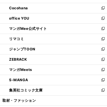
開
ウ
ン
し
Cocohana
く
で
ド
い
新
開
ウ
ウ
し
office YOU
く
で
ィ
い
新
開
ン
ウ
し
マンガMee公式サイト
く
ド
ィ
い
新
ウ
ン
ウ
し
リマコミ
で
ド
ィ
い
新
開
ウ
ン
ウ
し
ジャンプTOON
く
で
ド
ィ
い
新
開
ウ
ン
ウ
し
ZEBRACK
く
で
ド
ィ
い
新
開
ウ
ン
ウ
し
マンガMeets
く
で
ド
ィ
い
新
開
ウ
ン
ウ
し
S-MANGA
く
で
ド
ィ
い
新
開
ウ
ン
ウ
し
集英社コミック文庫
く
で
ド
ィ
い
新
開
ウ
ン
ウ
し
取材・ファッション
く
で
ド
ィ
い
開
ウ
ン
ウ