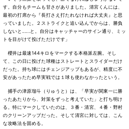
す。自分もチームも甘さがありました。清宮くんには、
最初の打席から『長打さえ打たれなければ大丈夫』と思
っていました。２ストライクと追い込んでからは、勝負
しないと......と。自分はキャッチャーのサイン通り、ミッ
トを目がけて投げただけです」
櫻井は最速144キロをマークする本格派左腕。そし
て、この日に投げた球種はストレートとスライダーだけ
だった。持ち球にはチェンジアップもあるが、精度に不
安があったため早実戦では１球も使わなかったという。
捕手の津原瑠斗（りゅうと）は、「早実が関東一に勝
ったあたりから、対策をずっと考えていた」と打ち明け
る。特にマークしていたのは、３番・清宮、４番・野村
のクリーンアップだった。そして清宮に対しては、こん
な攻略法を固める。