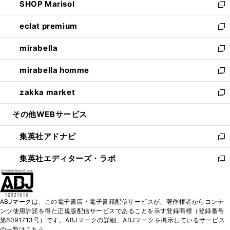
SHOP Marisol
く
で
ド
ィ
い
新
開
ウ
ン
ウ
し
eclat premium
く
で
ド
ィ
い
新
開
ウ
ン
ウ
し
mirabella
く
で
ド
ィ
い
新
開
ウ
ン
ウ
し
mirabella homme
く
で
ド
ィ
い
新
開
ウ
ン
ウ
し
zakka market
く
で
ド
ィ
い
新
開
ウ
ン
ウ
し
その他WEBサービス
く
で
ド
ィ
い
開
ウ
ン
ウ
集英社アドナビ
く
で
ド
ィ
新
開
ウ
ン
し
集英社エディターズ・ラボ
く
で
ド
い
新
開
ウ
ウ
し
く
で
ィ
い
開
ン
ウ
ABJマークは、この電子書店・電子書籍配信サービスが、著作権者からコンテ
く
ド
ィ
ンツ使用許諾を得た正規版配信サービスであることを示す登録商標（登録番号
ウ
ン
第6091713号）です。ABJマークの詳細、ABJマークを掲示しているサービス
で
ド
の一覧はこちら。