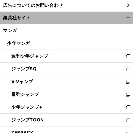
し
広告についてのお問い合わせ
い
ウ
集英社サイト
ィ
開
ン
く/
マンガ
ド
閉
ウ
じ
少年マンガ
で
る
開
週刊少年ジャンプ
く
新
し
ジャンプSQ
い
新
ウ
し
Vジャンプ
ィ
い
新
ン
ウ
し
最強ジャンプ
ド
ィ
い
新
ウ
ン
ウ
し
少年ジャンプ+
で
ド
ィ
い
新
開
ウ
ン
ウ
し
ジャンプTOON
く
で
ド
ィ
い
新
開
ウ
ン
ウ
し
ZEBRACK
く
で