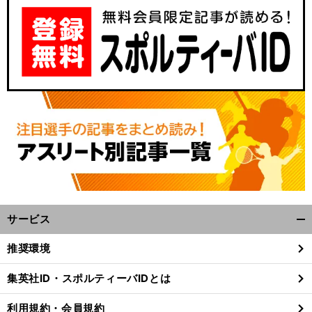
サービス
開
く/
推奨環境
閉
じ
集英社ID・スポルティーバIDとは
る
利用規約・会員規約