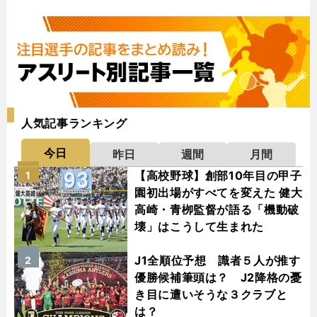
人気記事ランキング
今日
昨日
週間
月間
【高校野球】創部10年目の甲子
1
園初出場がすべてを変えた 健大
高崎・青栁監督が語る「機動破
壊」はこうして生まれた
J1全順位予想 識者５人が推す
2
優勝候補筆頭は？ J2降格の憂
き目に遭いそうな３クラブと
は？