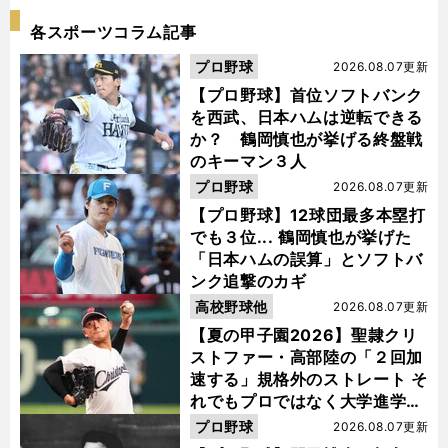
各スポーツコラム記事
プロ野球
2026.08.07更新
【プロ野球】首位ソフトバンク
を西武、日本ハムは逆転できる
か？ 鶴岡慎也が挙げる終盤戦
のキーマン３人
プロ野球
2026.08.07更新
【プロ野球】12球団最多本塁打
でも３位... 鶴岡慎也が挙げた
「日本ハムの誤算」とソフトバ
ンク追撃のカギ
高校野球他
2026.08.07更新
【夏の甲子園2026】聖隷クリ
ストファー・高部陸の「２回加
速する」規格外のストレート そ
れでもプロではなく大学進学を
選ぶ理由
プロ野球
2026.08.07更新