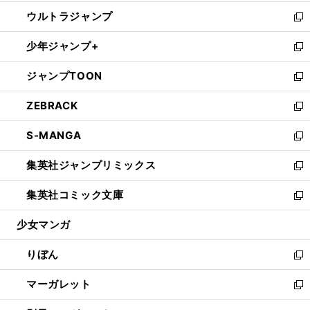
開
ウ
ン
ウ
し
ウルトラジャンプ
く
で
ド
ィ
い
新
開
ウ
ン
ウ
し
少年ジャンプ+
く
で
ド
ィ
い
新
開
ウ
ン
ウ
し
ジャンプTOON
く
で
ド
ィ
い
新
開
ウ
ン
ウ
し
ZEBRACK
く
で
ド
ィ
い
新
開
ウ
ン
ウ
し
S-MANGA
く
で
ド
ィ
い
新
開
ウ
ン
ウ
し
集英社ジャンプリミックス
く
で
ド
ィ
い
新
開
ウ
ン
ウ
し
集英社コミック文庫
く
で
ド
ィ
い
新
開
ウ
ン
ウ
し
少女マンガ
く
で
ド
ィ
い
開
ウ
ン
ウ
りぼん
く
で
ド
ィ
新
開
ウ
ン
し
マーガレット
く
で
ド
い
新
開
ウ
ウ
し