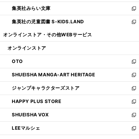
開
ウ
ン
ウ
集英社みらい文庫
く
で
ド
ィ
新
開
ウ
ン
し
集英社の児童図書 S-KIDS.LAND
く
で
ド
い
新
開
ウ
ウ
し
オンラインストア・
その他WEBサービス
く
で
ィ
い
開
ン
ウ
オンラインストア
く
ド
ィ
ウ
ン
OTO
で
ド
新
開
ウ
し
SHUEISHA MANGA-ART HERITAGE
く
で
い
新
開
ウ
し
ジャンプキャラクターズストア
く
ィ
い
新
ン
ウ
し
HAPPY PLUS STORE
ド
ィ
い
新
ウ
ン
ウ
し
SHUEISHA VOX
で
ド
ィ
い
新
開
ウ
ン
ウ
し
LEEマルシェ
く
で
ド
ィ
い
新
開
ウ
ン
ウ
し