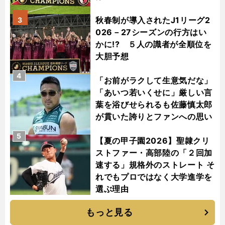
秋春制が導入されたJ1リーグ2
3
026－27シーズンの行方はい
かに!? ５人の識者が全順位を
大胆予想
4
「お前がラクして生意気だな」
「あいつ若いくせに」厳しい言
葉を浴びせられるも佐藤慎太郎
が貫いた誇りとファンへの思い
5
【夏の甲子園2026】聖隷クリ
ストファー・高部陸の「２回加
速する」規格外のストレート そ
れでもプロではなく大学進学を
選ぶ理由
もっと見る