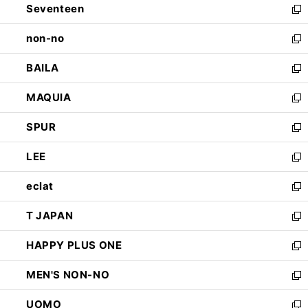
Seventeen
く
で
ド
新
開
ウ
し
non-no
く
で
い
新
開
ウ
し
BAILA
く
ィ
い
新
ン
ウ
し
MAQUIA
ド
ィ
い
新
ウ
ン
ウ
し
SPUR
で
ド
ィ
い
新
開
ウ
ン
ウ
し
LEE
く
で
ド
ィ
い
新
開
ウ
ン
ウ
し
eclat
く
で
ド
ィ
い
新
開
ウ
ン
ウ
し
T JAPAN
く
で
ド
ィ
い
新
開
ウ
ン
ウ
し
HAPPY PLUS ONE
く
で
ド
ィ
い
新
開
ウ
ン
ウ
し
MEN'S NON-NO
く
で
ド
ィ
い
新
開
ウ
ン
ウ
し
UOMO
く
で
ド
ィ
い
新