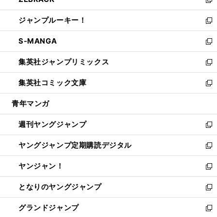
ド
ィ
い
新
開
ウ
ン
ウ
し
ジャンプルーキー！
く
で
ド
ィ
い
新
開
ウ
ン
ウ
し
S-MANGA
く
で
ド
ィ
い
新
開
ウ
ン
ウ
し
集英社ジャンプリミックス
く
で
ド
ィ
い
新
開
ウ
ン
ウ
し
集英社コミック文庫
く
で
ド
ィ
い
新
開
ウ
ン
ウ
し
青年マンガ
く
で
ド
ィ
い
開
ウ
ン
ウ
週刊ヤングジャンプ
く
で
ド
ィ
新
開
ウ
ン
し
ヤングジャンプ定期購読デジタル
く
で
ド
い
新
開
ウ
ウ
し
ヤンジャン！
く
で
ィ
い
新
開
ン
ウ
し
となりのヤングジャンプ
く
ド
ィ
い
新
ウ
ン
ウ
し
グランドジャンプ
で
ド
ィ
い
新