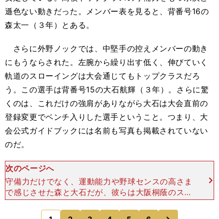
遜色ない動きだった。メンバー表を見ると、背番号16の
森太一（３年）とある。
さらに外野ノックでは、中堅手の控えメンバーの動き
にもうならされた。左腕から繰り出す低く、伸びていく
軌道のスローイングは大会通じてもトップクラスだろ
う。この選手は背番号15の大石航輝（３年）。さらに驚
くのは、これだけの強肩がありながら大石は大会直前の
登録変更でベンチ入りした選手ということ。つまり、大
会公式ガイドブックには名前も写真も掲載されていない
のだ。
次のページへ
守備力だけでなく、運動能力や野球センスの高さま
で感じさせた森と大石だが、彼らは大阪桐蔭のスタ
ーティングメンバーではなかった。大阪桐蔭以外の
チームならレギュラーを張れるであろう実力を持ち
次