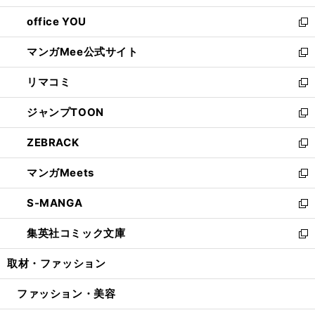
開
ウ
ウ
し
office YOU
く
で
ィ
い
新
開
ン
ウ
し
マンガMee公式サイト
く
ド
ィ
い
新
ウ
ン
ウ
し
リマコミ
で
ド
ィ
い
新
開
ウ
ン
ウ
し
ジャンプTOON
く
で
ド
ィ
い
新
開
ウ
ン
ウ
し
ZEBRACK
く
で
ド
ィ
い
新
開
ウ
ン
ウ
し
マンガMeets
く
で
ド
ィ
い
新
開
ウ
ン
ウ
し
S-MANGA
く
で
ド
ィ
い
新
開
ウ
ン
ウ
し
集英社コミック文庫
く
で
ド
ィ
い
新
開
ウ
ン
ウ
し
取材・ファッション
く
で
ド
ィ
い
開
ウ
ン
ウ
ファッション・美容
く
で
ド
ィ
開
ウ
ン