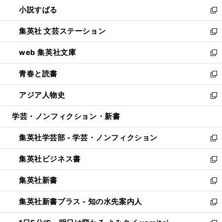
し
小説すばる
く
で
い
新
開
ウ
し
集英社 文芸ステーション
く
ィ
い
新
ン
ウ
し
web 集英社文庫
ド
ィ
い
新
ウ
ン
ウ
し
青春と読書
で
ド
ィ
い
新
開
ウ
ン
ウ
し
アジア人物史
く
で
ド
ィ
い
新
開
ウ
ン
ウ
し
学芸・ノンフィクション・新書
く
で
ド
ィ
い
開
ウ
ン
ウ
集英社学芸部 - 学芸・ノンフィクション
く
で
ド
ィ
新
開
ウ
ン
し
集英社ビジネス書
く
で
ド
い
新
開
ウ
ウ
し
集英社新書
く
で
ィ
い
新
開
ン
ウ
し
集英社新書プラス - 知の水先案内人
く
ド
ィ
い
新
ウ
ン
ウ
し