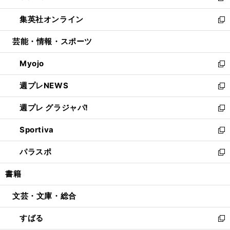
開
ウ
ン
ウ
し
集英社オンライン
く
で
ド
ィ
い
新
開
ウ
ン
ウ
し
芸能・情報・スポーツ
く
で
ド
ィ
い
開
ウ
ン
ウ
Myojo
く
で
ド
ィ
新
開
ウ
ン
し
週プレNEWS
く
で
ド
い
新
開
ウ
ウ
し
週プレ グラジャパ!
く
で
ィ
い
新
開
ン
ウ
し
Sportiva
く
ド
ィ
い
新
ウ
ン
ウ
し
パラスポ
で
ド
ィ
い
新
開
ウ
ン
ウ
し
書籍
く
で
ド
ィ
い
開
ウ
ン
ウ
文芸・文庫・総合
く
で
ド
ィ
開
ウ
ン
すばる
く
で
ド
新
開
ウ