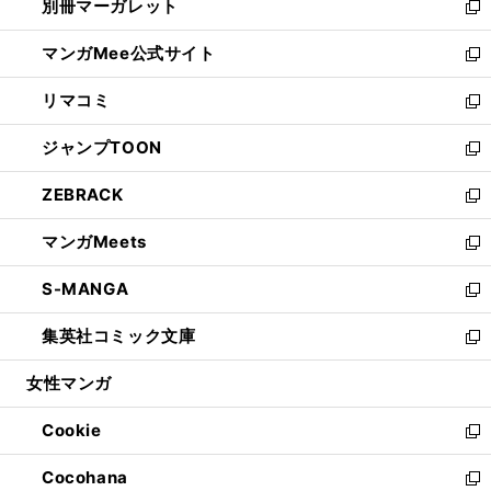
別冊マーガレット
く
で
ィ
い
新
開
ン
ウ
し
マンガMee公式サイト
く
ド
ィ
い
新
ウ
ン
ウ
し
リマコミ
で
ド
ィ
い
新
開
ウ
ン
ウ
し
ジャンプTOON
く
で
ド
ィ
い
新
開
ウ
ン
ウ
し
ZEBRACK
く
で
ド
ィ
い
新
開
ウ
ン
ウ
し
マンガMeets
く
で
ド
ィ
い
新
開
ウ
ン
ウ
し
S-MANGA
く
で
ド
ィ
い
新
開
ウ
ン
ウ
し
集英社コミック文庫
く
で
ド
ィ
い
新
開
ウ
ン
ウ
し
女性マンガ
く
で
ド
ィ
い
開
ウ
ン
ウ
Cookie
く
で
ド
ィ
新
開
ウ
ン
し
Cocohana
く
で
ド
い
新