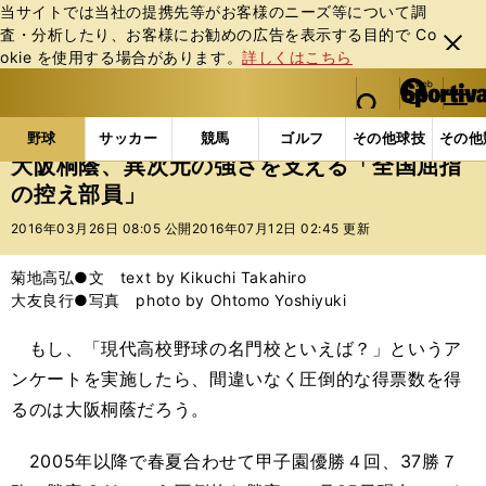
当サイトでは当社の提携先等がお客様のニーズ等について調
査・分析したり、お客様にお勧めの広告を表⽰する⽬的で Co
閉じ
okie を使⽤する場合があります。
詳しくはこちら
る
マイペ
web Sportiva (webスポルティーバ)
検索
メニュ
we
ー
野球の記事一覧
高校野球他
大阪桐蔭、異次元の強
b
ジ
野球
サッカー
競馬
ゴルフ
その他球技
その他
ス
大阪桐蔭、異次元の強さを支える「全国屈指
ポ
の控え部員」
ル
テ
2016年03月26日 08:05 公開
2016年07月12日 02:45 更新
ィ
ー
菊地高弘●文 text by Kikuchi Takahiro
バ
大友良行●写真 photo by Ohtomo Yoshiyuki
もし、「現代高校野球の名門校といえば？」というア
ンケートを実施したら、間違いなく圧倒的な得票数を得
るのは大阪桐蔭だろう。
2005年以降で春夏合わせて甲子園優勝４回、37勝７