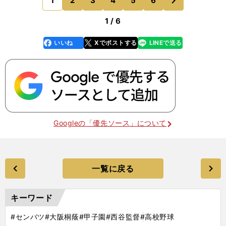
1
2
3
4
5
6
のページへ
ながら、控え選手
1 / 6
いいね
Xでポストする
LINEで送る
line
faceboo
x
k
Googleの「優先ソース」について
一覧に戻る
キーワード
#センバツ
#大阪桐蔭
#甲子園
#西谷監督
#高校野球