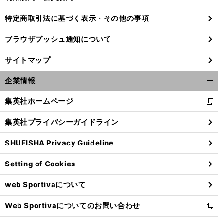
特定商取引法に基づく表示・その他の事項
。
エ
」
、
ブラウザプッシュ通知について
前
へ
サイトマップ
企業情報
開
く/
集英社ホームページ
新
閉
し
じ
集英社プライバシーガイドライン
い
る
ウ
SHUEISHA Privacy Guideline
ィ
ン
Setting of Cookies
ド
ウ
web Sportivaについて
で
開
Web Sportivaについてのお問い合わせ
く
新