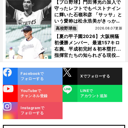
【プロ野球】門田博光の加入で
守ったレフトでもベストナイン
に輝いた石嶺和彦 「サッサ」と
いう愛称は松永浩美がきっか
け？
高校野球他
2026.08.07更新
【夏の甲子園2026】大阪桐蔭
初優勝メンバー、最速157キロ
右腕、平成初完封＆初本塁打...
指揮官たちの知られざる現役時
代
cebo
X
Facebookで
Xでフォローする
ok
フォローする
uTube
LINE
YouTubeで
LINEで
チャンネル登録
アカウント追加
stagra
Instagramで
m
フォローする