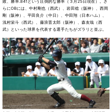
敗、勝率.841という圧倒的な勝率（３月25日現在）。さ
らにOBには、中村剛也（西武）、岩田稔（阪神）、西岡
剛（阪神）、平田良介（中日）、中田翔（日本ハム）、
浅村栄斗（西武）、藤浪晋太郎（阪神）、森友哉（西
武）といった球界を代表する選手たちがズラリと並ぶ。