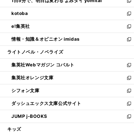
1日5分で、明日は変わる よみタイ yomitai
で
ド
ィ
い
新
開
ウ
ン
ウ
し
kotoba
く
で
ド
ィ
い
新
開
ウ
ン
ウ
し
e!集英社
く
で
ド
ィ
い
新
開
ウ
ン
ウ
し
情報・知識＆オピニオン imidas
く
で
ド
ィ
い
新
開
ウ
ン
ウ
し
ライトノベル・ノベライズ
く
で
ド
ィ
い
開
ウ
ン
ウ
集英社Webマガジン コバルト
く
で
ド
ィ
新
開
ウ
ン
し
集英社オレンジ文庫
く
で
ド
い
新
開
ウ
ウ
し
シフォン文庫
く
で
ィ
い
新
開
ン
ウ
し
ダッシュエックス文庫公式サイト
く
ド
ィ
い
新
ウ
ン
ウ
し
JUMP j-BOOKS
で
ド
ィ
い
新
開
ウ
ン
ウ
し
キッズ
く
で
ド
ィ
い