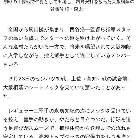
初戦の土佐戦で代打として出場し、内野安打を放った大阪桐蔭の
背番号16・森太一
全国から腕自慢が集まり、西谷浩一監督ら指導スタッ
フの高い育成力でスターへの道を駆け上がっていく。そ
んな逸材たちがいる一方で、将来を嘱望されて大阪桐蔭
に入学しながら、控え選手として過ごしているメンバー
もいる。
３月23日のセンバツ初戦、土佐（高知）戦の試合前。
大阪桐蔭のシートノックを見ていて驚いたことがあっ
た。
レギュラー二塁手の永廣知紀の次にノックを受けてい
る控え二塁手の動きが、やたらと目立つのだ。打球を追
う足運びがスムーズで、捕球体勢から送球までの流れも
安定している。高校トップクラスの守備力をもつ永廣と