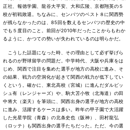
正社、報徳学園、龍谷大平安、大和広陵、京都翔英の５
校が初戦敗退。ちなみに、センバツのベスト８に関西勢
が残らなかったのは、85回を数えるセンバツの歴史の中
でも５度目のこと。前回が2010年だったことからもわか
るように、かつての勢いが失われているのは明らかだ。
こうした話題になった時、その理由として必ず挙げら
れるのが野球留学の問題だ。中学時代、大阪や兵庫をは
じめ、関西で注目を集めた選手が地方の高校に進み、そ
の結果、戦力の空洞化が起きて関西の戦力が低下してい
くという。確かに、東北高校（宮城）に進んだダルビッ
シュ有（レンジャーズ）や、駒大苫小牧（北海道）の田
中将大（楽天）を筆頭に、関西出身の選手が地方の高校
に進み、活躍するケースは多い。昨年の甲子園で大活躍
した光星学院（青森）の北条史也（阪神）、田村龍弘
（ロッテ）も関西出身の選手たちだった。ただ、今の選