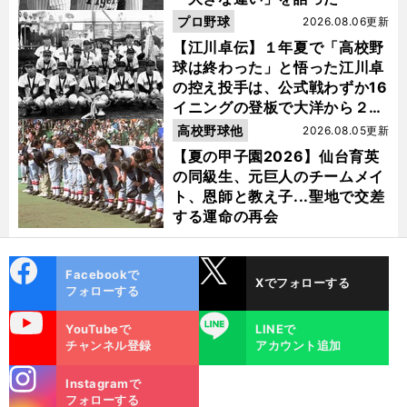
プロ野球
2026.08.06更新
【江川卓伝】１年夏で「高校野
球は終わった」と悟った江川卓
の控え投手は、公式戦わずか16
イニングの登板で大洋から２位
指名を受けた
高校野球他
2026.08.05更新
【夏の甲子園2026】仙台育英
の同級生、元巨人のチームメイ
ト、恩師と教え子...聖地で交差
する運命の再会
cebo
X
Facebookで
Xでフォローする
ok
フォローする
uTube
LINE
YouTubeで
LINEで
チャンネル登録
アカウント追加
stagra
Instagramで
m
フォローする