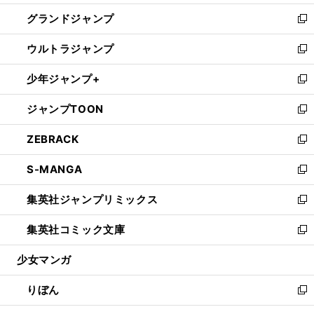
ウ
ン
ウ
し
グランドジャンプ
で
ド
ィ
い
新
開
ウ
ン
ウ
し
ウルトラジャンプ
く
で
ド
ィ
い
新
開
ウ
ン
ウ
し
少年ジャンプ+
く
で
ド
ィ
い
新
開
ウ
ン
ウ
し
ジャンプTOON
く
で
ド
ィ
い
新
開
ウ
ン
ウ
し
ZEBRACK
く
で
ド
ィ
い
新
開
ウ
ン
ウ
し
S-MANGA
く
で
ド
ィ
い
新
開
ウ
ン
ウ
し
集英社ジャンプリミックス
く
で
ド
ィ
い
新
開
ウ
ン
ウ
し
集英社コミック文庫
く
で
ド
ィ
い
新
開
ウ
ン
ウ
し
少女マンガ
く
で
ド
ィ
い
開
ウ
ン
ウ
りぼん
く
で
ド
ィ
新
開
ウ
ン
し