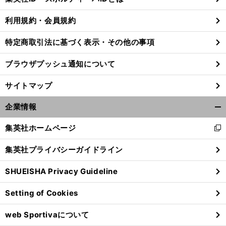
る
利用規約・会員規約
特定商取引法に基づく表示・その他の事項
】
。
前
1
へ
772
7
ブラウザプッシュ通知について
サイトマップ
企業情報
開
く/
集英社ホームページ
新
閉
し
じ
集英社プライバシーガイドライン
い
る
ウ
SHUEISHA Privacy Guideline
ィ
ン
Setting of Cookies
ド
ウ
web Sportivaについて
で
開