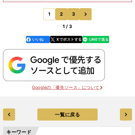
に駒大苫小牧にもひとり行ったという。つまり、い
い野球を求めた結果、地方へ進む率が高くなったと
次
1
2
3
のページへ
いうのだ。ダルビ
1 / 3
いいね
Xでポストする
LINEで送る
line
faceboo
x
k
Googleの「優先ソース」について
一覧に戻る
キーワード