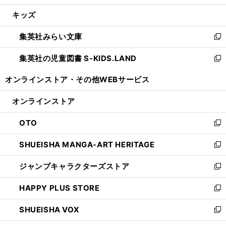
開
ウ
ン
ウ
し
キッズ
く
で
ド
ィ
い
開
ウ
ン
ウ
集英社みらい文庫
く
で
ド
ィ
新
開
ウ
ン
し
集英社の児童図書 S-KIDS.LAND
く
で
ド
い
新
開
ウ
ウ
し
オンラインストア・
その他WEBサービス
く
で
ィ
い
開
ン
ウ
オンラインストア
く
ド
ィ
ウ
ン
OTO
で
ド
新
開
ウ
し
SHUEISHA MANGA-ART HERITAGE
く
で
い
新
開
ウ
し
ジャンプキャラクターズストア
く
ィ
い
新
ン
ウ
し
HAPPY PLUS STORE
ド
ィ
い
新
ウ
ン
ウ
し
SHUEISHA VOX
で
ド
ィ
い
新
開
ウ
ン
ウ
し