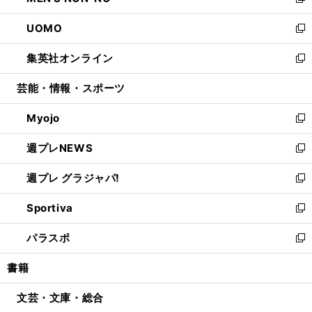
い
新
開
ウ
ン
ウ
し
UOMO
く
で
ド
ィ
い
新
開
ウ
ン
ウ
し
集英社オンライン
く
で
ド
ィ
い
新
開
ウ
ン
ウ
し
芸能・情報・スポーツ
く
で
ド
ィ
い
開
ウ
ン
ウ
Myojo
く
で
ド
ィ
新
開
ウ
ン
し
週プレNEWS
く
で
ド
い
新
開
ウ
ウ
し
週プレ グラジャパ!
く
で
ィ
い
新
開
ン
ウ
し
Sportiva
く
ド
ィ
い
新
ウ
ン
ウ
し
パラスポ
で
ド
ィ
い
新
開
ウ
ン
ウ
し
書籍
く
で
ド
ィ
い
開
ウ
ン
ウ
文芸・文庫・総合
く
で
ド
ィ