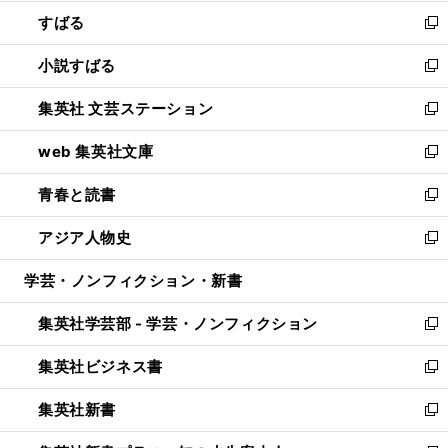
開
ウ
ン
すばる
く
で
ド
新
開
ウ
し
小説すばる
く
で
い
新
開
ウ
し
集英社 文芸ステーション
く
ィ
い
新
ン
ウ
し
web 集英社文庫
ド
ィ
い
新
ウ
ン
ウ
し
青春と読書
で
ド
ィ
い
新
開
ウ
ン
ウ
し
アジア人物史
く
で
ド
ィ
い
新
開
ウ
ン
ウ
し
学芸・ノンフィクション・新書
く
で
ド
ィ
い
開
ウ
ン
ウ
集英社学芸部 - 学芸・ノンフィクション
く
で
ド
ィ
新
開
ウ
ン
し
集英社ビジネス書
く
で
ド
い
新
開
ウ
ウ
し
集英社新書
く
で
ィ
い
新
開
ン
ウ
し