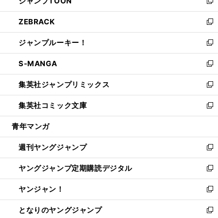
ジャンプTOON
く
で
ド
ィ
い
新
開
ウ
ン
ウ
し
ZEBRACK
く
で
ド
ィ
い
新
開
ウ
ン
ウ
し
ジャンプルーキー！
く
で
ド
ィ
い
新
開
ウ
ン
ウ
し
S-MANGA
く
で
ド
ィ
い
新
開
ウ
ン
ウ
し
集英社ジャンプリミックス
く
で
ド
ィ
い
新
開
ウ
ン
ウ
し
集英社コミック文庫
く
で
ド
ィ
い
新
開
ウ
ン
ウ
し
青年マンガ
く
で
ド
ィ
い
開
ウ
ン
ウ
週刊ヤングジャンプ
く
で
ド
ィ
新
開
ウ
ン
し
ヤングジャンプ定期購読デジタル
く
で
ド
い
新
開
ウ
ウ
し
ヤンジャン！
く
で
ィ
い
新
開
ン
ウ
し
となりのヤングジャンプ
く
ド
ィ
い
新