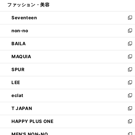
ファッション・美容
く
で
ド
ィ
開
ウ
ン
Seventeen
く
で
ド
新
開
ウ
し
non-no
く
で
い
新
開
ウ
し
BAILA
く
ィ
い
新
ン
ウ
し
MAQUIA
ド
ィ
い
新
ウ
ン
ウ
し
SPUR
で
ド
ィ
い
新
開
ウ
ン
ウ
し
LEE
く
で
ド
ィ
い
新
開
ウ
ン
ウ
し
eclat
く
で
ド
ィ
い
新
開
ウ
ン
ウ
し
T JAPAN
く
で
ド
ィ
い
新
開
ウ
ン
ウ
し
HAPPY PLUS ONE
く
で
ド
ィ
い
新
開
ウ
ン
ウ
し
MEN'S NON-NO
く
で
ド
ィ