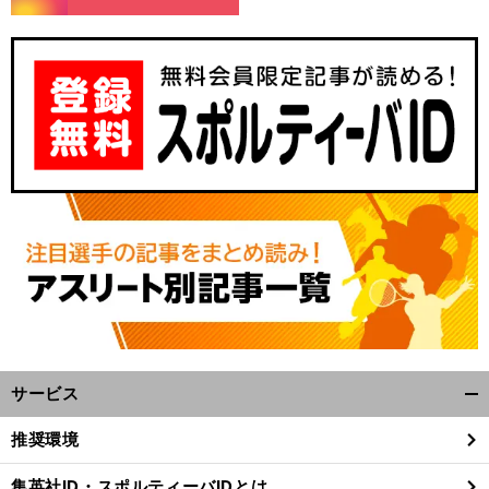
サービス
開
く/
推奨環境
閉
じ
集英社ID・スポルティーバIDとは