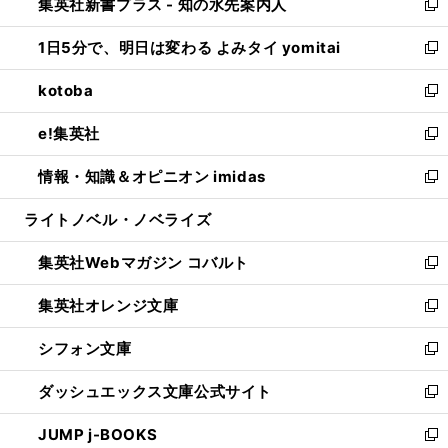
集英社新書プラス - 知の水先案内人
く
ド
ィ
い
新
ウ
ン
ウ
し
1日5分で、明日は変わる よみタイ yomitai
で
ド
ィ
い
新
開
ウ
ン
ウ
し
kotoba
く
で
ド
ィ
い
新
開
ウ
ン
ウ
し
e!集英社
く
で
ド
ィ
い
新
開
ウ
ン
ウ
し
情報・知識＆オピニオン imidas
く
で
ド
ィ
い
新
開
ウ
ン
ウ
し
ライトノベル・ノベライズ
く
で
ド
ィ
い
開
ウ
ン
ウ
集英社Webマガジン コバルト
く
で
ド
ィ
新
開
ウ
ン
し
集英社オレンジ文庫
く
で
ド
い
新
開
ウ
ウ
し
シフォン文庫
く
で
ィ
い
新
開
ン
ウ
し
ダッシュエックス文庫公式サイト
く
ド
ィ
い
新
ウ
ン
ウ
し
JUMP j-BOOKS
で
ド
ィ
い
新