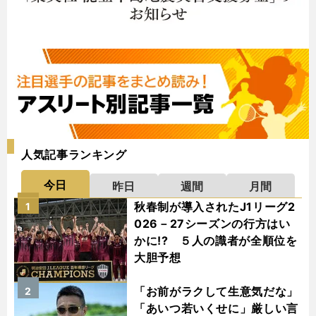
人気記事ランキング
今日
昨日
週間
月間
秋春制が導入されたJ1リーグ2
1
026－27シーズンの行方はい
かに!? ５人の識者が全順位を
大胆予想
「お前がラクして生意気だな」
2
「あいつ若いくせに」厳しい言