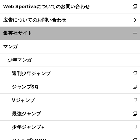
Web Sportivaについてのお問い合わせ
く
新
し
広告についてのお問い合わせ
い
ウ
集英社サイト
ィ
開
ン
く/
マンガ
ド
閉
ウ
じ
少年マンガ
で
る
開
週刊少年ジャンプ
く
新
し
ジャンプSQ
い
新
ウ
し
Vジャンプ
ィ
い
新
ン
ウ
し
最強ジャンプ
ド
ィ
い
新
ウ
ン
ウ
し
少年ジャンプ+
で
ド
ィ
い
新
開
ウ
ン
ウ
し