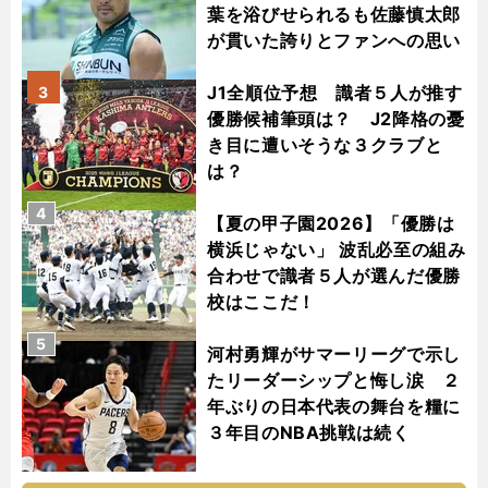
葉を浴びせられるも佐藤慎太郎
が貫いた誇りとファンへの思い
J1全順位予想 識者５人が推す
3
優勝候補筆頭は？ J2降格の憂
き目に遭いそうな３クラブと
は？
4
【夏の甲子園2026】「優勝は
横浜じゃない」 波乱必至の組み
合わせで識者５人が選んだ優勝
校はここだ！
5
河村勇輝がサマーリーグで示し
たリーダーシップと悔し涙 ２
年ぶりの日本代表の舞台を糧に
３年目のNBA挑戦は続く