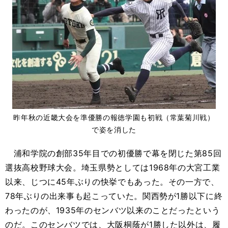
昨年秋の近畿大会を準優勝の報徳学園も初戦（常葉菊川戦）
で姿を消した
浦和学院の創部35年目での初優勝で幕を閉じた第85回
選抜高校野球大会。埼玉県勢としては1968年の大宮工業
以来、じつに45年ぶりの快挙でもあった。その一方で、
78年ぶりの出来事も起こっていた。関西勢が1勝以下に終
わったのが、1935年のセンバツ以来のことだったという
のだ。このセンバツでは、大阪桐蔭が1勝した以外は、履