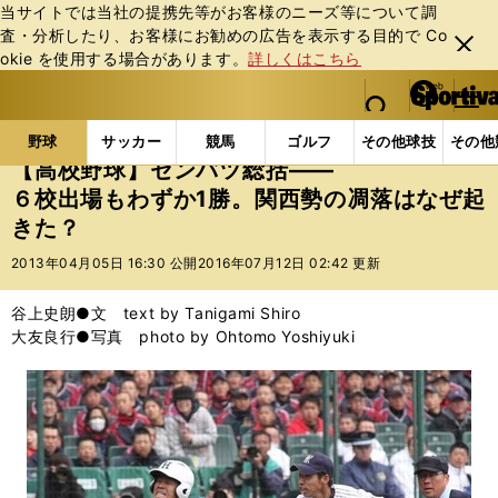
当サイトでは当社の提携先等がお客様のニーズ等について調
査・分析したり、お客様にお勧めの広告を表⽰する⽬的で Co
閉じ
okie を使⽤する場合があります。
詳しくはこちら
る
マイペ
web Sportiva (webスポルティーバ)
検索
メニュ
we
ー
野球の記事一覧
高校野球他
【高校野球】センバツ総
b
ジ
野球
サッカー
競馬
ゴルフ
その他球技
その他
ス
【高校野球】センバツ総括――
ポ
６校出場もわずか1勝。関西勢の凋落はなぜ起
ル
きた？
テ
ィ
2013年04月05日 16:30 公開
2016年07月12日 02:42 更新
ー
バ
谷上史朗●文 text by Tanigami Shiro
大友良行●写真 photo by Ohtomo Yoshiyuki