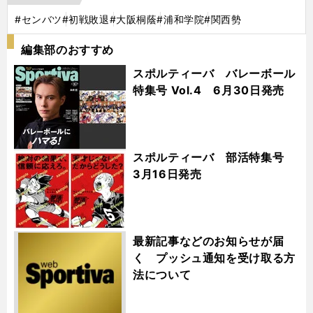
#センバツ
#初戦敗退
#大阪桐蔭
#浦和学院
#関西勢
編集部のおすすめ
スポルティーバ バレーボール
特集号 Vol.4 6月30日発売
スポルティーバ 部活特集号
3月16日発売
最新記事などのお知らせが届
く プッシュ通知を受け取る方
法について