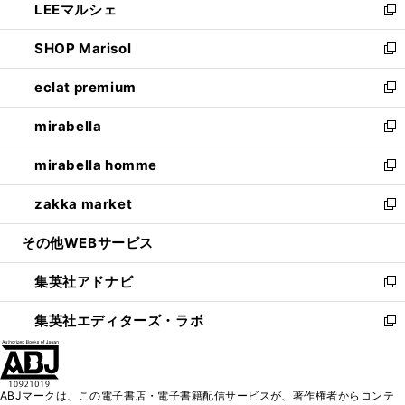
LEEマルシェ
く
で
ド
ィ
い
新
開
ウ
ン
ウ
し
SHOP Marisol
く
で
ド
ィ
い
新
開
ウ
ン
ウ
し
eclat premium
く
で
ド
ィ
い
新
開
ウ
ン
ウ
し
mirabella
く
で
ド
ィ
い
新
開
ウ
ン
ウ
し
mirabella homme
く
で
ド
ィ
い
新
開
ウ
ン
ウ
し
zakka market
く
で
ド
ィ
い
新
開
ウ
ン
ウ
し
その他WEBサービス
く
で
ド
ィ
い
開
ウ
ン
ウ
集英社アドナビ
く
で
ド
ィ
新
開
ウ
ン
し
集英社エディターズ・ラボ
く
で
ド
い
新
開
ウ
ウ
し
く
で
ィ
い
開
ン
ウ
ABJマークは、この電子書店・電子書籍配信サービスが、著作権者からコンテ
く
ド
ィ