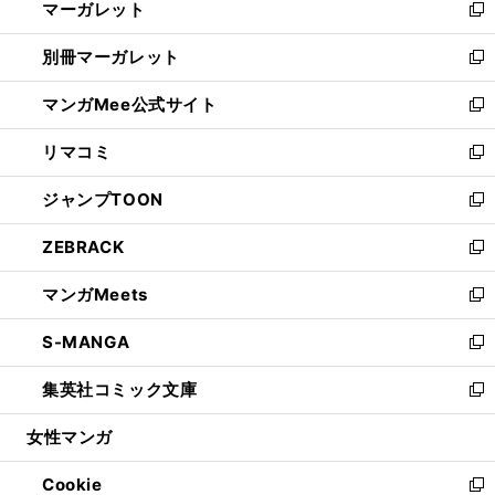
マーガレット
く
で
ド
い
新
開
ウ
ウ
し
別冊マーガレット
く
で
ィ
い
新
開
ン
ウ
し
マンガMee公式サイト
く
ド
ィ
い
新
ウ
ン
ウ
し
リマコミ
で
ド
ィ
い
新
開
ウ
ン
ウ
し
ジャンプTOON
く
で
ド
ィ
い
新
開
ウ
ン
ウ
し
ZEBRACK
く
で
ド
ィ
い
新
開
ウ
ン
ウ
し
マンガMeets
く
で
ド
ィ
い
新
開
ウ
ン
ウ
し
S-MANGA
く
で
ド
ィ
い
新
開
ウ
ン
ウ
し
集英社コミック文庫
く
で
ド
ィ
い
新
開
ウ
ン
ウ
し
女性マンガ
く
で
ド
ィ
い
開
ウ
ン
ウ
Cookie
く
で
ド
ィ
新