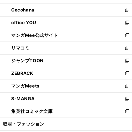
開
ウ
ン
し
Cocohana
く
で
ド
い
新
開
ウ
ウ
し
office YOU
く
で
ィ
い
新
開
ン
ウ
し
マンガMee公式サイト
く
ド
ィ
い
新
ウ
ン
ウ
し
リマコミ
で
ド
ィ
い
新
開
ウ
ン
ウ
し
ジャンプTOON
く
で
ド
ィ
い
新
開
ウ
ン
ウ
し
ZEBRACK
く
で
ド
ィ
い
新
開
ウ
ン
ウ
し
マンガMeets
く
で
ド
ィ
い
新
開
ウ
ン
ウ
し
S-MANGA
く
で
ド
ィ
い
新
開
ウ
ン
ウ
し
集英社コミック文庫
く
で
ド
ィ
い
新
開
ウ
ン
ウ
し
取材・ファッション
く
で
ド
ィ
い
開
ウ
ン
ウ