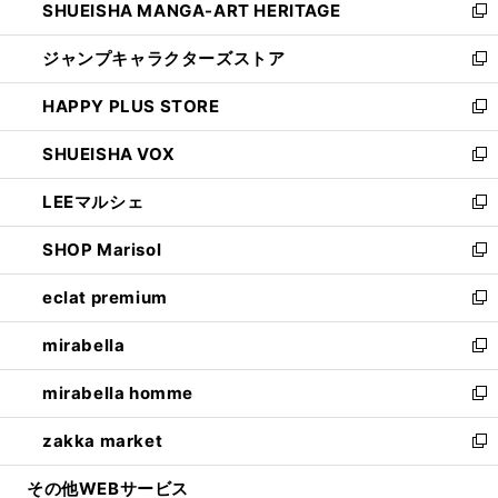
SHUEISHA MANGA-ART HERITAGE
く
で
い
新
開
ウ
し
ジャンプキャラクターズストア
く
ィ
い
新
ン
ウ
し
HAPPY PLUS STORE
ド
ィ
い
新
ウ
ン
ウ
し
SHUEISHA VOX
で
ド
ィ
い
新
開
ウ
ン
ウ
し
LEEマルシェ
く
で
ド
ィ
い
新
開
ウ
ン
ウ
し
SHOP Marisol
く
で
ド
ィ
い
新
開
ウ
ン
ウ
し
eclat premium
く
で
ド
ィ
い
新
開
ウ
ン
ウ
し
mirabella
く
で
ド
ィ
い
新
開
ウ
ン
ウ
し
mirabella homme
く
で
ド
ィ
い
新
開
ウ
ン
ウ
し
zakka market
く
で
ド
ィ
い
新
開
ウ
ン
ウ
し
その他WEBサービス
く
で
ド
ィ
い