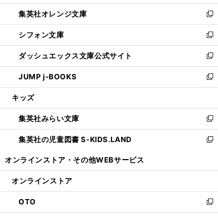
開
ウ
ン
し
集英社オレンジ文庫
く
で
ド
い
新
開
ウ
ウ
し
シフォン文庫
く
で
ィ
い
新
開
ン
ウ
し
ダッシュエックス文庫公式サイト
く
ド
ィ
い
新
ウ
ン
ウ
し
JUMP j-BOOKS
で
ド
ィ
い
新
開
ウ
ン
ウ
し
キッズ
く
で
ド
ィ
い
開
ウ
ン
ウ
集英社みらい文庫
く
で
ド
ィ
新
開
ウ
ン
し
集英社の児童図書 S-KIDS.LAND
く
で
ド
い
新
開
ウ
ウ
し
オンラインストア・
その他WEBサービス
く
で
ィ
い
開
ン
ウ
オンラインストア
く
ド
ィ
ウ
ン
OTO
で
ド
新
開
ウ
し