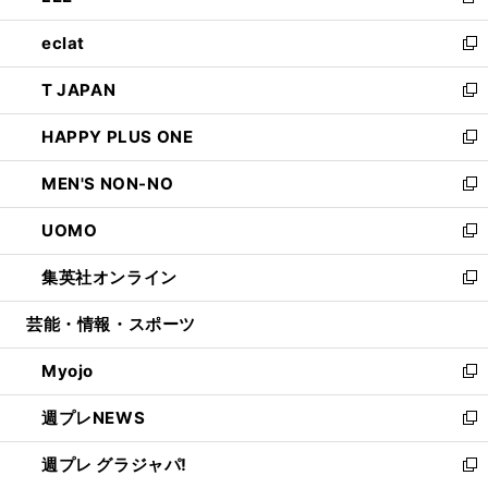
新
開
ウ
ン
ウ
し
eclat
く
で
ド
ィ
い
新
開
ウ
ン
ウ
し
T JAPAN
く
で
ド
ィ
い
新
開
ウ
ン
ウ
し
HAPPY PLUS ONE
く
で
ド
ィ
い
新
開
ウ
ン
ウ
し
MEN'S NON-NO
く
で
ド
ィ
い
新
開
ウ
ン
ウ
し
UOMO
く
で
ド
ィ
い
新
開
ウ
ン
ウ
し
集英社オンライン
く
で
ド
ィ
い
新
開
ウ
ン
ウ
し
芸能・情報・スポーツ
く
で
ド
ィ
い
開
ウ
ン
ウ
Myojo
く
で
ド
ィ
新
開
ウ
ン
し
週プレNEWS
く
で
ド
い
新
開
ウ
ウ
し
週プレ グラジャパ!
く
で
ィ
い
新
開