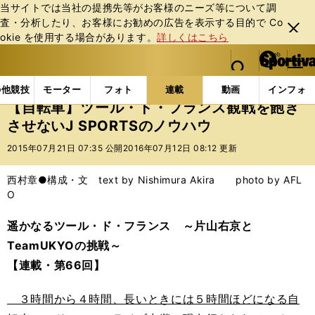
当サイトでは当社の提携先等がお客様のニーズ等について調
査・分析したり、お客様にお勧めの広告を表⽰する⽬的で Co
閉じ
okie を使⽤する場合があります。
詳しくはこちら
る
マイペ
web Sportiva (webスポルティーバ)
検索
メニュ
we
ー
連載コラム
遥かなるツール・ド・フランス ～片山右京と
b
ジ
の他競技
モーター
フォト
連載
動画
インフォ
ス
【自転車】ツール・ド・フランス観戦を飽き
ポ
させないJ SPORTSのノウハウ
ル
テ
2015年07月21日 07:35 公開
2016年07月12日 08:12 更新
ィ
ー
西村章●構成・文 text by Nishimura Akira photo by AFL
バ
O
遥かなるツール・ド・フランス ～片山右京と
TeamUKYOの挑戦～
【連載・第66回】
３時間から４時間、長いときには５時間ほどになる自