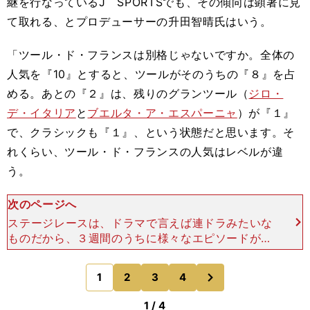
継を行なっているJ SPORTSでも、その傾向は顕著に見
て取れる、とプロデューサーの升田智晴氏はいう。
「ツール・ド・フランスは別格じゃないですか。全体の
人気を『10』とすると、ツールがそのうちの『８』を占
める。あとの『２』は、残りのグランツール（
ジロ・
デ・イタリア
と
ブエルタ・ア・エスパーニャ
）が『１』
で、クラシックも『１』、という状態だと思います。そ
れくらい、ツール・ド・フランスの人気はレベルが違
う。
次のページへ
ステージレースは、ドラマで言えば連ドラみたいな
ものだから、３週間のうちに様々なエピソードがあ
って、物語の結末は最後のステージまでわからな
い。その頂点のツールを楽しむために、ジロを観戦
次
1
2
3
4
のページへ
して選手やチームに
1 / 4