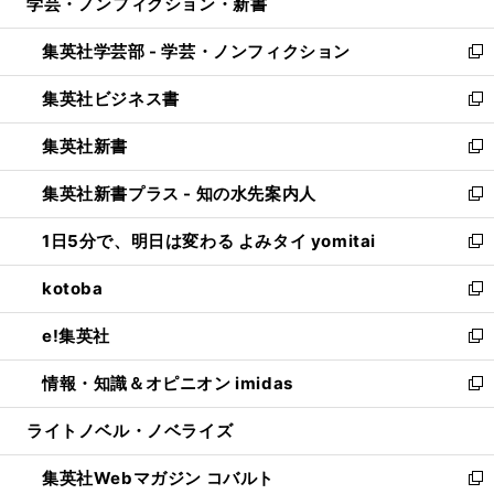
学芸・ノンフィクション・新書
く
で
ド
ィ
い
開
ウ
ン
ウ
集英社学芸部 - 学芸・ノンフィクション
く
で
ド
ィ
新
開
ウ
ン
し
集英社ビジネス書
く
で
ド
い
新
開
ウ
ウ
し
集英社新書
く
で
ィ
い
新
開
ン
ウ
し
集英社新書プラス - 知の水先案内人
く
ド
ィ
い
新
ウ
ン
ウ
し
1日5分で、明日は変わる よみタイ yomitai
で
ド
ィ
い
新
開
ウ
ン
ウ
し
kotoba
く
で
ド
ィ
い
新
開
ウ
ン
ウ
し
e!集英社
く
で
ド
ィ
い
新
開
ウ
ン
ウ
し
情報・知識＆オピニオン imidas
く
で
ド
ィ
い
新
開
ウ
ン
ウ
し
ライトノベル・ノベライズ
く
で
ド
ィ
い
開
ウ
ン
ウ
集英社Webマガジン コバルト
く
で
ド
ィ
新