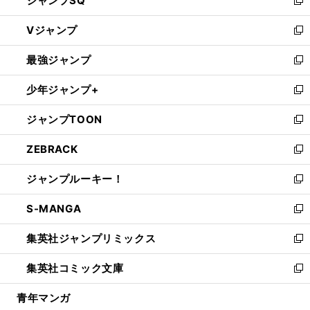
ジャンプSQ
い
新
ウ
し
Vジャンプ
ィ
い
新
ン
ウ
し
最強ジャンプ
ド
ィ
い
新
ウ
ン
ウ
し
少年ジャンプ+
で
ド
ィ
い
新
開
ウ
ン
ウ
し
ジャンプTOON
く
で
ド
ィ
い
新
開
ウ
ン
ウ
し
ZEBRACK
く
で
ド
ィ
い
新
開
ウ
ン
ウ
し
ジャンプルーキー！
く
で
ド
ィ
い
新
開
ウ
ン
ウ
し
S-MANGA
く
で
ド
ィ
い
新
開
ウ
ン
ウ
し
集英社ジャンプリミックス
く
で
ド
ィ
い
新
開
ウ
ン
ウ
し
集英社コミック文庫
く
で
ド
ィ
い
新
開
ウ
ン
ウ
し
青年マンガ
く
で
ド
ィ
い