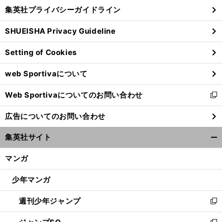
し
じ
集英社プライバシーガイドライン
い
る
ウ
SHUEISHA Privacy Guideline
ィ
ン
Setting of Cookies
ド
ウ
web Sportivaについて
で
開
Web Sportivaについてのお問い合わせ
く
新
し
広告についてのお問い合わせ
い
ウ
集英社サイト
ィ
開
ン
く/
マンガ
ド
閉
ウ
じ
少年マンガ
で
る
開
週刊少年ジャンプ
く
新
し