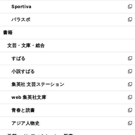
ン
ウ
し
Sportiva
く
ド
ィ
い
新
ウ
ン
ウ
し
パラスポ
で
ド
ィ
い
新
開
ウ
ン
ウ
し
書籍
く
で
ド
ィ
い
開
ウ
ン
ウ
文芸・文庫・総合
く
で
ド
ィ
開
ウ
ン
すばる
く
で
ド
新
開
ウ
し
小説すばる
く
で
い
新
開
ウ
し
集英社 文芸ステーション
く
ィ
い
新
ン
ウ
し
web 集英社文庫
ド
ィ
い
新
ウ
ン
ウ
し
青春と読書
で
ド
ィ
い
新
開
ウ
ン
ウ
し
アジア人物史
く
で
ド
ィ
い
新
開
ウ
ン
ウ
し