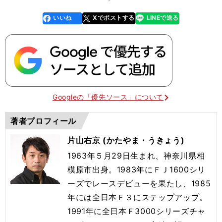
いいね
Xでポストする
LINEで送る
line
faceboo
x
k
Googleの「優先ソース」について
著者プロフィール
片山右京 (かたやま・うきょう)
1963年５月29日生まれ、神奈川県相
模原市出身。1983年にＦＪ1600シリ
ーズでレースデビューを果たし、1985
年には全日本Ｆ３にステップアップ。
1991年に全日本Ｆ3000シリーズチャ