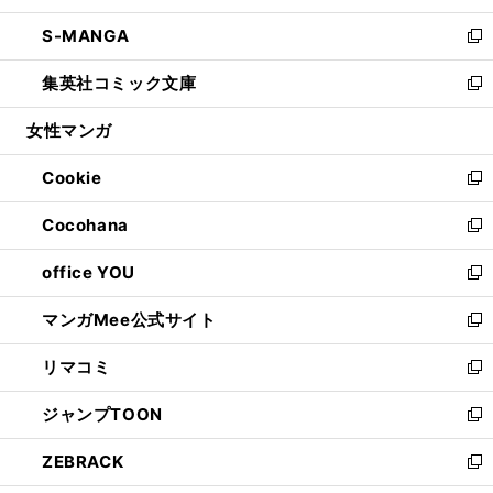
開
ウ
ン
ウ
し
S-MANGA
く
で
ド
ィ
い
新
開
ウ
ン
ウ
し
集英社コミック文庫
く
で
ド
ィ
い
新
開
ウ
ン
ウ
し
女性マンガ
く
で
ド
ィ
い
開
ウ
ン
ウ
Cookie
く
で
ド
ィ
新
開
ウ
ン
し
Cocohana
く
で
ド
い
新
開
ウ
ウ
し
office YOU
く
で
ィ
い
新
開
ン
ウ
し
マンガMee公式サイト
く
ド
ィ
い
新
ウ
ン
ウ
し
リマコミ
で
ド
ィ
い
新
開
ウ
ン
ウ
し
ジャンプTOON
く
で
ド
ィ
い
新
開
ウ
ン
ウ
し
ZEBRACK
く
で
ド
ィ
い
新
開
ウ
ン
ウ
し