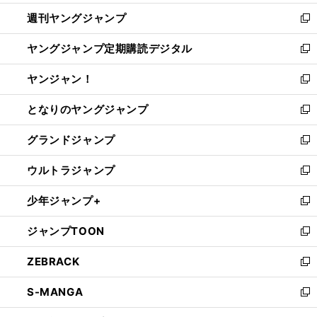
開
ウ
ン
ウ
週刊ヤングジャンプ
く
で
ド
ィ
新
開
ウ
ン
し
ヤングジャンプ定期購読デジタル
く
で
ド
い
新
開
ウ
ウ
し
ヤンジャン！
く
で
ィ
い
新
開
ン
ウ
し
となりのヤングジャンプ
く
ド
ィ
い
新
ウ
ン
ウ
し
グランドジャンプ
で
ド
ィ
い
新
開
ウ
ン
ウ
し
ウルトラジャンプ
く
で
ド
ィ
い
新
開
ウ
ン
ウ
し
少年ジャンプ+
く
で
ド
ィ
い
新
開
ウ
ン
ウ
し
ジャンプTOON
く
で
ド
ィ
い
新
開
ウ
ン
ウ
し
ZEBRACK
く
で
ド
ィ
い
新
開
ウ
ン
ウ
し
S-MANGA
く
で
ド
ィ
い
新
開
ウ
ン
ウ
し