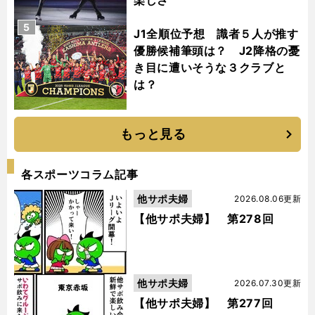
楽しさ
5
J1全順位予想 識者５人が推す
優勝候補筆頭は？ J2降格の憂
き目に遭いそうな３クラブと
は？
もっと見る
各スポーツコラム記事
他サポ夫婦
2026.08.06更新
【他サポ夫婦】 第278回
他サポ夫婦
2026.07.30更新
【他サポ夫婦】 第277回