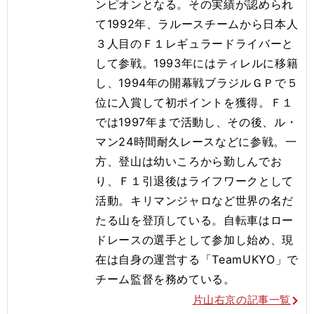
ンピオンとなる。その実績が認められ
て1992年、ラルースチームから日本人
３人目のＦ１レギュラードライバーと
して参戦。1993年にはティレルに移籍
し、1994年の開幕戦ブラジルＧＰで５
位に入賞して初ポイントを獲得。Ｆ１
では1997年まで活動し、その後、ル・
マン24時間耐久レースなどに参戦。一
方、登山は幼いころから勤しんでお
り、Ｆ１引退後はライフワークとして
活動。キリマンジャロなど世界の名だ
たる山を登頂している。自転車はロー
ドレースの選手として参加し始め、現
在は自身の運営する「TeamUKYO」で
チーム監督を務めている。
片山右京の記事一覧