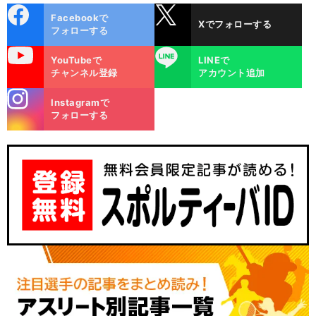
cebo
X
Facebookで
Xでフォローする
ok
フォローする
uTube
LINE
YouTubeで
LINEで
チャンネル登録
アカウント追加
stagra
Instagramで
m
フォローする
】
ツ
前
へ
J SPORTS