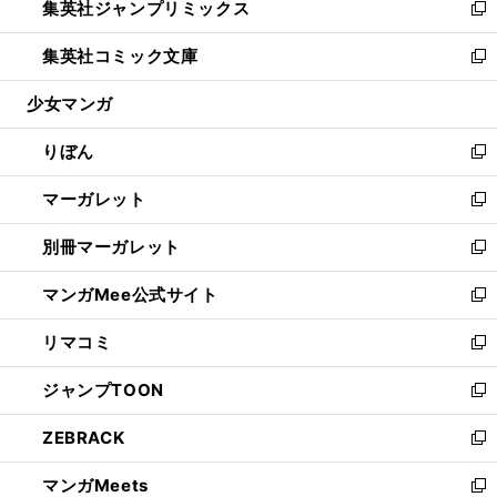
集英社ジャンプリミックス
く
で
ド
ィ
い
新
開
ウ
ン
ウ
し
集英社コミック文庫
く
で
ド
ィ
い
新
開
ウ
ン
ウ
し
少女マンガ
く
で
ド
ィ
い
開
ウ
ン
ウ
りぼん
く
で
ド
ィ
新
開
ウ
ン
し
マーガレット
く
で
ド
い
新
開
ウ
ウ
し
別冊マーガレット
く
で
ィ
い
新
開
ン
ウ
し
マンガMee公式サイト
く
ド
ィ
い
新
ウ
ン
ウ
し
リマコミ
で
ド
ィ
い
新
開
ウ
ン
ウ
し
ジャンプTOON
く
で
ド
ィ
い
新
開
ウ
ン
ウ
し
ZEBRACK
く
で
ド
ィ
い
新
開
ウ
ン
ウ
し
マンガMeets
く
で
ド
ィ
い
新