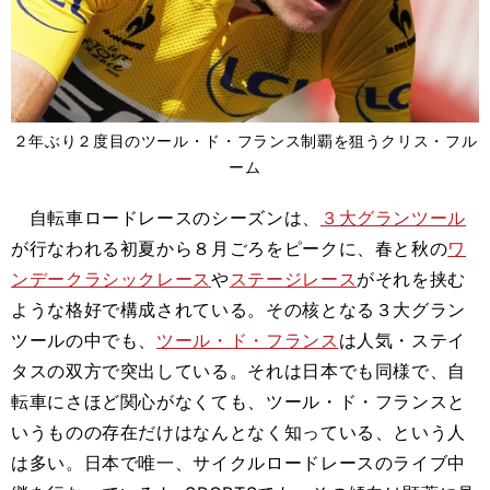
２年ぶり２度目のツール・ド・フランス制覇を狙うクリス・フル
ーム
自転車ロードレースのシーズンは、
３大グランツール
が行なわれる初夏から８月ごろをピークに、春と秋の
ワ
ンデークラシックレース
や
ステージレース
がそれを挟む
ような格好で構成されている。その核となる３大グラン
ツールの中でも、
ツール・ド・フランス
は人気・ステイ
タスの双方で突出している。それは日本でも同様で、自
転車にさほど関心がなくても、ツール・ド・フランスと
いうものの存在だけはなんとなく知っている、という人
は多い。日本で唯一、サイクルロードレースのライブ中