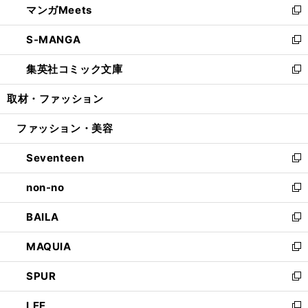
マンガMeets
く
で
ド
ィ
い
新
開
ウ
ン
ウ
し
S-MANGA
く
で
ド
ィ
い
新
開
ウ
ン
ウ
し
集英社コミック文庫
く
で
ド
ィ
い
新
開
ウ
ン
ウ
し
取材・ファッション
く
で
ド
ィ
い
開
ウ
ン
ウ
ファッション・美容
く
で
ド
ィ
開
ウ
ン
Seventeen
く
で
ド
新
開
ウ
し
non-no
く
で
い
新
開
ウ
し
BAILA
く
ィ
い
新
ン
ウ
し
MAQUIA
ド
ィ
い
新
ウ
ン
ウ
し
SPUR
で
ド
ィ
い
新
開
ウ
ン
ウ
し
LEE
く
で
ド
ィ
い