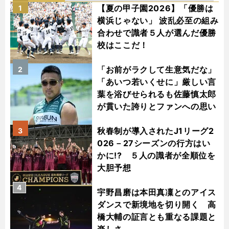
【夏の甲子園2026】「優勝は
1
横浜じゃない」 波乱必至の組み
合わせで識者５人が選んだ優勝
校はここだ！
「お前がラクして生意気だな」
2
「あいつ若いくせに」厳しい言
葉を浴びせられるも佐藤慎太郎
が貫いた誇りとファンへの思い
秋春制が導入されたJ1リーグ2
3
026－27シーズンの行方はい
かに!? ５人の識者が全順位を
大胆予想
4
宇野昌磨は本田真凜とのアイス
ダンスで新境地を切り開く 高
橋大輔の証言とも重なる課題と