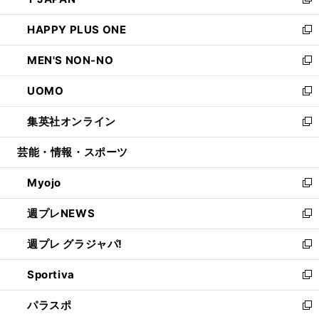
ィ
い
新
開
ウ
ン
ウ
し
HAPPY PLUS ONE
く
で
ド
ィ
い
新
開
ウ
ン
ウ
し
MEN'S NON-NO
く
で
ド
ィ
い
新
開
ウ
ン
ウ
し
UOMO
く
で
ド
ィ
い
新
開
ウ
ン
ウ
し
集英社オンライン
く
で
ド
ィ
い
新
開
ウ
ン
ウ
し
芸能・情報・スポーツ
く
で
ド
ィ
い
開
ウ
ン
ウ
Myojo
く
で
ド
ィ
新
開
ウ
ン
し
週プレNEWS
く
で
ド
い
新
開
ウ
ウ
し
週プレ グラジャパ!
く
で
ィ
い
新
開
ン
ウ
し
Sportiva
く
ド
ィ
い
新
ウ
ン
ウ
し
パラスポ
で
ド
ィ
い
新