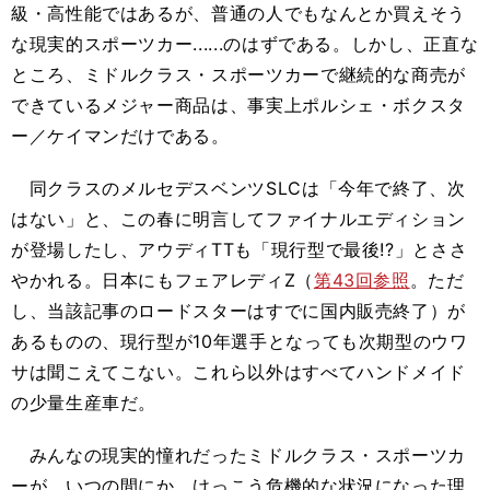
級・高性能ではあるが、普通の人でもなんとか買えそう
な現実的スポーツカー......のはずである。しかし、正直な
ところ、ミドルクラス・スポーツカーで継続的な商売が
できているメジャー商品は、事実上ポルシェ・ボクスタ
ー／ケイマンだけである。
同クラスのメルセデスベンツSLCは「今年で終了、次
はない」と、この春に明言してファイナルエディション
が登場したし、アウディTTも「現行型で最後!?」とささ
やかれる。日本にもフェアレディZ（
第43回参照
。ただ
し、当該記事のロードスターはすでに国内販売終了）が
あるものの、現行型が10年選手となっても次期型のウワ
サは聞こえてこない。これら以外はすべてハンドメイド
の少量生産車だ。
みんなの現実的憧れだったミドルクラス・スポーツカ
ーが、いつの間にか、けっこう危機的な状況になった理