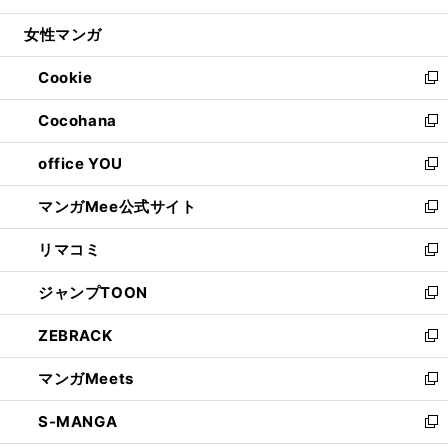
開
ウ
ン
ウ
し
女性マンガ
く
で
ド
ィ
い
開
ウ
ン
ウ
Cookie
く
で
ド
ィ
新
開
ウ
ン
し
Cocohana
く
で
ド
い
新
開
ウ
ウ
し
office YOU
く
で
ィ
い
新
開
ン
ウ
し
マンガMee公式サイト
く
ド
ィ
い
新
ウ
ン
ウ
し
リマコミ
で
ド
ィ
い
新
開
ウ
ン
ウ
し
ジャンプTOON
く
で
ド
ィ
い
新
開
ウ
ン
ウ
し
ZEBRACK
く
で
ド
ィ
い
新
開
ウ
ン
ウ
し
マンガMeets
く
で
ド
ィ
い
新
開
ウ
ン
ウ
し
S-MANGA
く
で
ド
ィ
い
新
開
ウ
ン
ウ
し