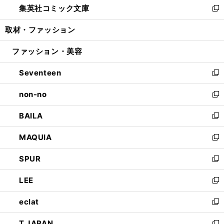
集英社コミック文庫
く
で
ド
ィ
い
新
開
ウ
ン
ウ
し
取材・ファッション
く
で
ド
ィ
い
開
ウ
ン
ウ
ファッション・美容
く
で
ド
ィ
開
ウ
ン
Seventeen
く
で
ド
新
開
ウ
し
non-no
く
で
い
新
開
ウ
し
BAILA
く
ィ
い
新
ン
ウ
し
MAQUIA
ド
ィ
い
新
ウ
ン
ウ
し
SPUR
で
ド
ィ
い
新
開
ウ
ン
ウ
し
LEE
く
で
ド
ィ
い
新
開
ウ
ン
ウ
し
eclat
く
で
ド
ィ
い
新
開
ウ
ン
ウ
し
T JAPAN
く
で
ド