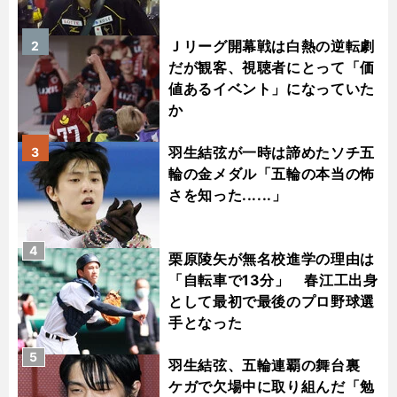
Ｊリーグ開幕戦は白熱の逆転劇
2
だが観客、視聴者にとって「価
値あるイベント」になっていた
か
羽生結弦が一時は諦めたソチ五
3
輪の金メダル「五輪の本当の怖
さを知った......」
4
栗原陵矢が無名校進学の理由は
「自転車で13分」 春江工出身
として最初で最後のプロ野球選
手となった
5
羽生結弦、五輪連覇の舞台裏
ケガで欠場中に取り組んだ「勉