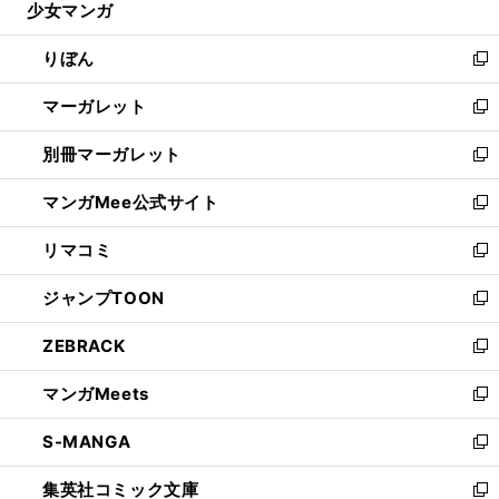
少女マンガ
く
で
ド
ィ
い
開
ウ
ン
ウ
りぼん
く
で
ド
ィ
新
開
ウ
ン
し
マーガレット
く
で
ド
い
新
開
ウ
ウ
し
別冊マーガレット
く
で
ィ
い
新
開
ン
ウ
し
マンガMee公式サイト
く
ド
ィ
い
新
ウ
ン
ウ
し
リマコミ
で
ド
ィ
い
新
開
ウ
ン
ウ
し
ジャンプTOON
く
で
ド
ィ
い
新
開
ウ
ン
ウ
し
ZEBRACK
く
で
ド
ィ
い
新
開
ウ
ン
ウ
し
マンガMeets
く
で
ド
ィ
い
新
開
ウ
ン
ウ
し
S-MANGA
く
で
ド
ィ
い
新
開
ウ
ン
ウ
し
集英社コミック文庫
く
で
ド
ィ
い
新