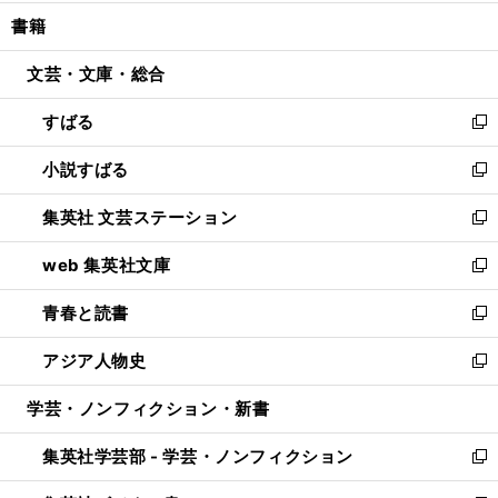
開
ウ
ン
ウ
し
書籍
く
で
ド
ィ
い
開
ウ
ン
ウ
文芸・文庫・総合
く
で
ド
ィ
開
ウ
ン
すばる
く
で
ド
新
開
ウ
し
小説すばる
く
で
い
新
開
ウ
し
集英社 文芸ステーション
く
ィ
い
新
ン
ウ
し
web 集英社文庫
ド
ィ
い
新
ウ
ン
ウ
し
青春と読書
で
ド
ィ
い
新
開
ウ
ン
ウ
し
アジア人物史
く
で
ド
ィ
い
新
開
ウ
ン
ウ
し
学芸・ノンフィクション・新書
く
で
ド
ィ
い
開
ウ
ン
ウ
集英社学芸部 - 学芸・ノンフィクション
く
で
ド
ィ
新
開
ウ
ン
し