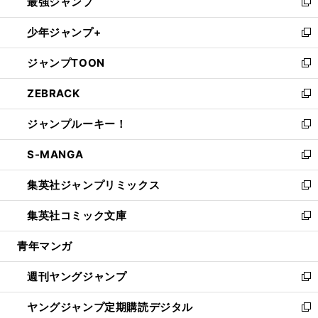
最強ジャンプ
ド
ィ
い
新
ウ
ン
ウ
し
少年ジャンプ+
で
ド
ィ
い
新
開
ウ
ン
ウ
し
ジャンプTOON
く
で
ド
ィ
い
新
開
ウ
ン
ウ
し
ZEBRACK
く
で
ド
ィ
い
新
開
ウ
ン
ウ
し
ジャンプルーキー！
く
で
ド
ィ
い
新
開
ウ
ン
ウ
し
S-MANGA
く
で
ド
ィ
い
新
開
ウ
ン
ウ
し
集英社ジャンプリミックス
く
で
ド
ィ
い
新
開
ウ
ン
ウ
し
集英社コミック文庫
く
で
ド
ィ
い
新
開
ウ
ン
ウ
し
青年マンガ
く
で
ド
ィ
い
開
ウ
ン
ウ
週刊ヤングジャンプ
く
で
ド
ィ
新
開
ウ
ン
し
ヤングジャンプ定期購読デジタル
く
で
ド
い
新