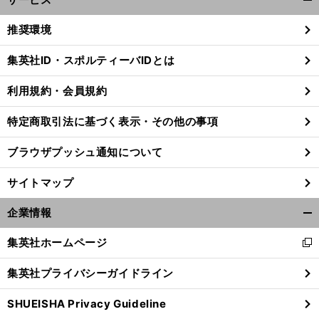
開
く/
推奨環境
閉
じ
集英社ID・スポルティーバIDとは
る
利用規約・会員規約
特定商取引法に基づく表示・その他の事項
ブラウザプッシュ通知について
サイトマップ
企業情報
開
く/
集英社ホームページ
新
閉
し
】
前
じ
集英社プライバシーガイドライン
へ
155
up
い
GT
る
ウ
SHUEISHA Privacy Guideline
ィ