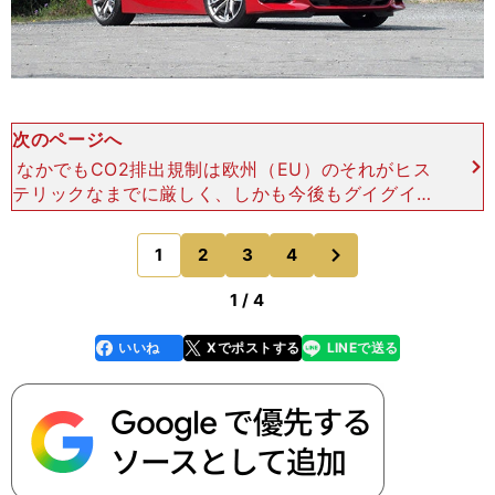
次のページへ
なかでもCO2排出規制は欧州（EU）のそれがヒス
テリックなまでに厳しく、しかも今後もグイグイと
締め上げられていく予定なので、地元の欧州メーカ
ーの大半は「今は遊びグルマなどつくっている場合
次
1
2
3
4
のページへ
ではない」とい
1 / 4
いいね
Xでポストする
LINEで送る
line
faceboo
x
k