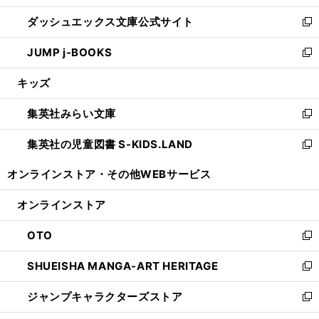
開
ン
ウ
し
ダッシュエックス文庫公式サイト
く
ド
ィ
い
新
ウ
ン
ウ
し
JUMP j-BOOKS
で
ド
ィ
い
新
開
ウ
ン
ウ
し
キッズ
く
で
ド
ィ
い
開
ウ
ン
ウ
集英社みらい文庫
く
で
ド
ィ
新
開
ウ
ン
し
集英社の児童図書 S-KIDS.LAND
く
で
ド
い
新
開
ウ
ウ
し
オンラインストア・
その他WEBサービス
く
で
ィ
い
開
ン
ウ
オンラインストア
く
ド
ィ
ウ
ン
OTO
で
ド
新
開
ウ
し
SHUEISHA MANGA-ART HERITAGE
く
で
い
新
開
ウ
し
ジャンプキャラクターズストア
く
ィ
い
新
ン
ウ
し