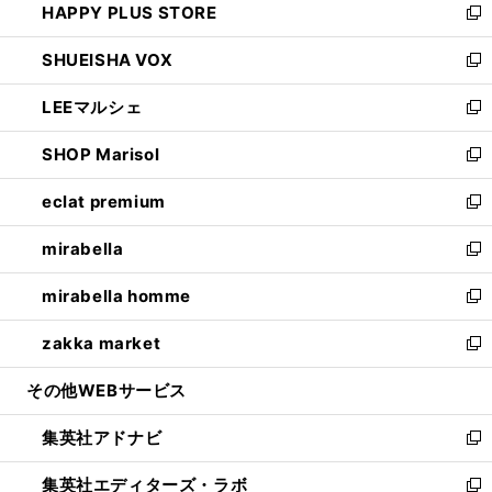
HAPPY PLUS STORE
ド
ィ
い
新
ウ
ン
ウ
し
SHUEISHA VOX
で
ド
ィ
い
新
開
ウ
ン
ウ
し
LEEマルシェ
く
で
ド
ィ
い
新
開
ウ
ン
ウ
し
SHOP Marisol
く
で
ド
ィ
い
新
開
ウ
ン
ウ
し
eclat premium
く
で
ド
ィ
い
新
開
ウ
ン
ウ
し
mirabella
く
で
ド
ィ
い
新
開
ウ
ン
ウ
し
mirabella homme
く
で
ド
ィ
い
新
開
ウ
ン
ウ
し
zakka market
く
で
ド
ィ
い
新
開
ウ
ン
ウ
し
その他WEBサービス
く
で
ド
ィ
い
開
ウ
ン
ウ
集英社アドナビ
く
で
ド
ィ
新
開
ウ
ン
し
集英社エディターズ・ラボ
く
で
ド
い
新