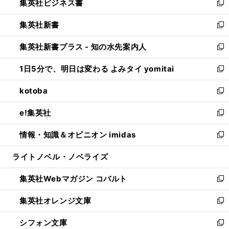
集英社ビジネス書
く
で
ド
い
新
開
ウ
ウ
し
集英社新書
く
で
ィ
い
新
開
ン
ウ
し
集英社新書プラス - 知の水先案内人
く
ド
ィ
い
新
ウ
ン
ウ
し
1日5分で、明日は変わる よみタイ yomitai
で
ド
ィ
い
新
開
ウ
ン
ウ
し
kotoba
く
で
ド
ィ
い
新
開
ウ
ン
ウ
し
e!集英社
く
で
ド
ィ
い
新
開
ウ
ン
ウ
し
情報・知識＆オピニオン imidas
く
で
ド
ィ
い
新
開
ウ
ン
ウ
し
ライトノベル・ノベライズ
く
で
ド
ィ
い
開
ウ
ン
ウ
集英社Webマガジン コバルト
く
で
ド
ィ
新
開
ウ
ン
し
集英社オレンジ文庫
く
で
ド
い
新
開
ウ
ウ
し
シフォン文庫
く
で
ィ
い
新