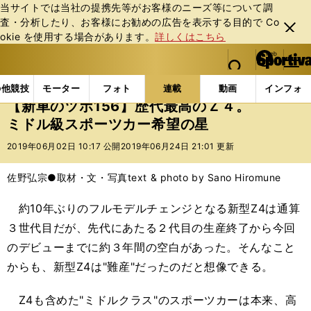
当サイトでは当社の提携先等がお客様のニーズ等について調
査・分析したり、お客様にお勧めの広告を表⽰する⽬的で Co
閉じ
okie を使⽤する場合があります。
詳しくはこちら
る
マイペ
web Sportiva (webスポルティーバ)
検索
メニュ
we
ー
連載コラム
新車のツボ
【新車のツボ156】歴代最
b
ジ
の他競技
モーター
フォト
連載
動画
インフォ
ス
【新車のツボ156】歴代最高のＺ４。
ポ
ミドル級スポーツカー希望の星
ル
テ
2019年06月02日 10:17 公開
2019年06月24日 21:01 更新
ィ
ー
佐野弘宗●取材・文・写真
text & photo by Sano Hiromune
バ
約10年ぶりのフルモデルチェンジとなる新型Z4は通算
３世代目だが、先代にあたる２代目の生産終了から今回
のデビューまでに約３年間の空白があった。そんなこと
からも、新型Z4は"難産"だったのだと想像できる。
Z4も含めた"ミドルクラス"のスポーツカーは本来、高