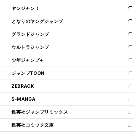
開
ウ
ウ
し
ヤンジャン！
く
で
ィ
い
新
開
ン
ウ
し
となりのヤングジャンプ
く
ド
ィ
い
新
ウ
ン
ウ
し
グランドジャンプ
で
ド
ィ
い
新
開
ウ
ン
ウ
し
ウルトラジャンプ
く
で
ド
ィ
い
新
開
ウ
ン
ウ
し
少年ジャンプ+
く
で
ド
ィ
い
新
開
ウ
ン
ウ
し
ジャンプTOON
く
で
ド
ィ
い
新
開
ウ
ン
ウ
し
ZEBRACK
く
で
ド
ィ
い
新
開
ウ
ン
ウ
し
S-MANGA
く
で
ド
ィ
い
新
開
ウ
ン
ウ
し
集英社ジャンプリミックス
く
で
ド
ィ
い
新
開
ウ
ン
ウ
し
集英社コミック文庫
く
で
ド
ィ
い
新
開
ウ
ン
ウ
し