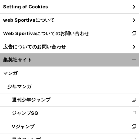
ン
Setting of Cookies
ド
ウ
web Sportivaについて
で
開
Web Sportivaについてのお問い合わせ
く
新
し
広告についてのお問い合わせ
い
ウ
集英社サイト
ィ
開
ン
く/
マンガ
ド
閉
ウ
じ
少年マンガ
で
る
開
週刊少年ジャンプ
く
新
し
ジャンプSQ
い
新
ウ
し
Vジャンプ
ィ
い
新
ン
ウ
し