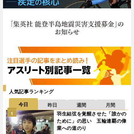
人気記事ランキング
今日
昨日
週間
月間
羽生結弦を覚醒させた「誰かの
1
ために」の思い 五輪連覇の偉
業への道のり