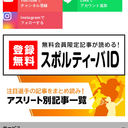
YouTubeで
LINEで
チャンネル登録
アカウント追加
stagra
Instagramで
m
フォローする
サービス