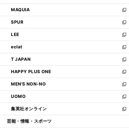
ン
ウ
し
MAQUIA
ド
ィ
い
新
ウ
ン
ウ
し
SPUR
で
ド
ィ
い
新
開
ウ
ン
ウ
し
LEE
く
で
ド
ィ
い
新
開
ウ
ン
ウ
し
eclat
く
で
ド
ィ
い
新
開
ウ
ン
ウ
し
T JAPAN
く
で
ド
ィ
い
新
開
ウ
ン
ウ
し
HAPPY PLUS ONE
く
で
ド
ィ
い
新
開
ウ
ン
ウ
し
MEN'S NON-NO
く
で
ド
ィ
い
新
開
ウ
ン
ウ
し
UOMO
く
で
ド
ィ
い
新
開
ウ
ン
ウ
し
集英社オンライン
く
で
ド
ィ
い
新
開
ウ
ン
ウ
し
芸能・情報・スポーツ
く
で
ド
ィ
い
開
ウ
ン
ウ