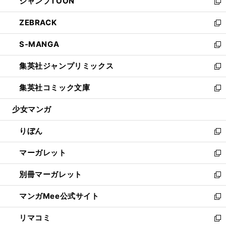
ジャンプTOON
く
で
ド
ィ
い
新
開
ウ
ン
ウ
し
ZEBRACK
く
で
ド
ィ
い
新
開
ウ
ン
ウ
し
S-MANGA
く
で
ド
ィ
い
新
開
ウ
ン
ウ
し
集英社ジャンプリミックス
く
で
ド
ィ
い
新
開
ウ
ン
ウ
し
集英社コミック文庫
く
で
ド
ィ
い
新
開
ウ
ン
ウ
し
少女マンガ
く
で
ド
ィ
い
開
ウ
ン
ウ
りぼん
く
で
ド
ィ
新
開
ウ
ン
し
マーガレット
く
で
ド
い
新
開
ウ
ウ
し
別冊マーガレット
く
で
ィ
い
新
開
ン
ウ
し
マンガMee公式サイト
く
ド
ィ
い
新
ウ
ン
ウ
し
リマコミ
で
ド
ィ
い
新