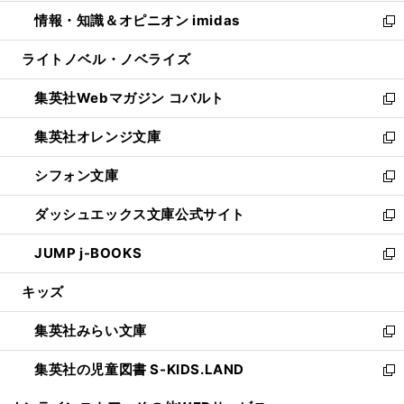
開
ウ
ン
ウ
し
情報・知識＆オピニオン imidas
く
で
ド
ィ
い
新
開
ウ
ン
ウ
し
ライトノベル・ノベライズ
く
で
ド
ィ
い
開
ウ
ン
ウ
集英社Webマガジン コバルト
く
で
ド
ィ
新
開
ウ
ン
し
集英社オレンジ文庫
く
で
ド
い
新
開
ウ
ウ
し
シフォン文庫
く
で
ィ
い
新
開
ン
ウ
し
ダッシュエックス文庫公式サイト
く
ド
ィ
い
新
ウ
ン
ウ
し
JUMP j-BOOKS
で
ド
ィ
い
新
開
ウ
ン
ウ
し
キッズ
く
で
ド
ィ
い
開
ウ
ン
ウ
集英社みらい文庫
く
で
ド
ィ
新
開
ウ
ン
し
集英社の児童図書 S-KIDS.LAND
く
で
ド
い
新
開
ウ
ウ
し