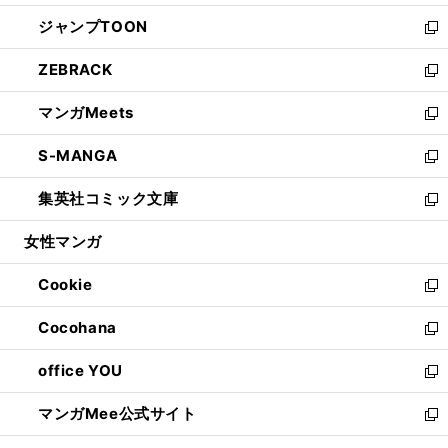
開
ウ
ン
ウ
し
ジャンプTOON
く
で
ド
ィ
い
新
開
ウ
ン
ウ
し
ZEBRACK
く
で
ド
ィ
い
新
開
ウ
ン
ウ
し
マンガMeets
く
で
ド
ィ
い
新
開
ウ
ン
ウ
し
S-MANGA
く
で
ド
ィ
い
新
開
ウ
ン
ウ
し
集英社コミック文庫
く
で
ド
ィ
い
新
開
ウ
ン
ウ
し
女性マンガ
く
で
ド
ィ
い
開
ウ
ン
ウ
Cookie
く
で
ド
ィ
新
開
ウ
ン
し
Cocohana
く
で
ド
い
新
開
ウ
ウ
し
office YOU
く
で
ィ
い
新
開
ン
ウ
し
マンガMee公式サイト
く
ド
ィ
い
新
ウ
ン
ウ
し