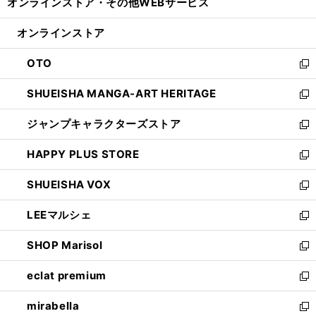
オンラインストア・
その他WEBサービス
く
で
ィ
い
開
ン
ウ
オンラインストア
く
ド
ィ
ウ
ン
OTO
で
ド
新
開
ウ
し
SHUEISHA MANGA-ART HERITAGE
く
で
い
新
開
ウ
し
ジャンプキャラクターズストア
く
ィ
い
新
ン
ウ
し
HAPPY PLUS STORE
ド
ィ
い
新
ウ
ン
ウ
し
SHUEISHA VOX
で
ド
ィ
い
新
開
ウ
ン
ウ
し
LEEマルシェ
く
で
ド
ィ
い
新
開
ウ
ン
ウ
し
SHOP Marisol
く
で
ド
ィ
い
新
開
ウ
ン
ウ
し
eclat premium
く
で
ド
ィ
い
新
開
ウ
ン
ウ
し
mirabella
く
で
ド
ィ
い
新