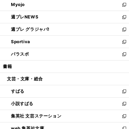
Myojo
く
で
ド
ィ
新
開
ウ
ン
し
週プレNEWS
く
で
ド
い
新
開
ウ
ウ
し
週プレ グラジャパ!
く
で
ィ
い
新
開
ン
ウ
し
Sportiva
く
ド
ィ
い
新
ウ
ン
ウ
し
パラスポ
で
ド
ィ
い
新
開
ウ
ン
ウ
し
書籍
く
で
ド
ィ
い
開
ウ
ン
ウ
文芸・文庫・総合
く
で
ド
ィ
開
ウ
ン
すばる
く
で
ド
新
開
ウ
し
小説すばる
く
で
い
新
開
ウ
し
集英社 文芸ステーション
く
ィ
い
新
ン
ウ
し
web 集英社文庫
ド