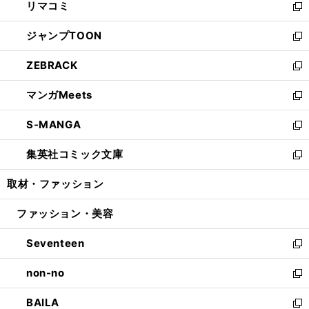
リマコミ
で
ド
ィ
い
新
開
ウ
ン
ウ
し
ジャンプTOON
く
で
ド
ィ
い
新
開
ウ
ン
ウ
し
ZEBRACK
く
で
ド
ィ
い
新
開
ウ
ン
ウ
し
マンガMeets
く
で
ド
ィ
い
新
開
ウ
ン
ウ
し
S-MANGA
く
で
ド
ィ
い
新
開
ウ
ン
ウ
し
集英社コミック文庫
く
で
ド
ィ
い
新
開
ウ
ン
ウ
し
取材・ファッション
く
で
ド
ィ
い
開
ウ
ン
ウ
ファッション・美容
く
で
ド
ィ
開
ウ
ン
Seventeen
く
で
ド
新
開
ウ
し
non-no
く
で
い
新
開
ウ
し
BAILA
く
ィ
い
新