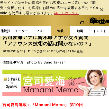
当サイトでは当社の提携先等がお客様のニーズ等について調
査・分析したり、お客様にお勧めの広告を表⽰する⽬的で Co
閉じ
okie を使⽤する場合があります。
詳しくはこちら
る
マイペ
web Sportiva (webスポルティーバ)
検索
メニュ
we
ー
連載コラム
宮司愛海 Manami Memo
宮司愛海ア
b
ジ
の他競技
モーター
フォト
連載
動画
インフォ
ス
宮司愛海アナに鈴木唯アナが次々質問
ポ
「アナウンス技術の話は聞かないの？」
ル
テ
2020年01月24日 11:00 公開
2020年01月24日 11:04 更新
ィ
ー
佐野隆●写真 photo by Sano Takashi
バ
宮司愛海連載：『Manami Memo』 第10回