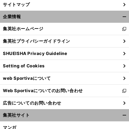
サイトマップ
企業情報
開
く/
集英社ホームページ
新
閉
し
じ
集英社プライバシーガイドライン
い
る
ウ
SHUEISHA Privacy Guideline
ィ
ン
Setting of Cookies
ド
ウ
web Sportivaについて
で
開
Web Sportivaについてのお問い合わせ
く
新
し
広告についてのお問い合わせ
い
ウ
集英社サイト
ィ
開
ン
く/
マンガ
ド