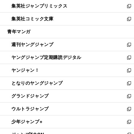
ン
ウ
し
集英社ジャンプリミックス
く
で
ド
ィ
い
新
開
ウ
ン
ウ
し
集英社コミック文庫
く
で
ド
ィ
い
新
開
ウ
ン
ウ
し
青年マンガ
く
で
ド
ィ
い
開
ウ
ン
ウ
週刊ヤングジャンプ
く
で
ド
ィ
新
開
ウ
ン
し
ヤングジャンプ定期購読デジタル
く
で
ド
い
新
開
ウ
ウ
し
ヤンジャン！
く
で
ィ
い
新
開
ン
ウ
し
となりのヤングジャンプ
く
ド
ィ
い
新
ウ
ン
ウ
し
グランドジャンプ
で
ド
ィ
い
新
開
ウ
ン
ウ
し
ウルトラジャンプ
く
で
ド
ィ
い
新
開
ウ
ン
ウ
し
少年ジャンプ+
く
で
ド
ィ
い
新
開
ウ
ン
ウ
し