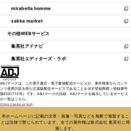
開
ウ
ン
ウ
し
mirabella homme
く
で
ド
ィ
い
新
開
ウ
ン
ウ
し
zakka market
く
で
ド
ィ
い
新
開
ウ
ン
ウ
し
その他WEBサービス
く
で
ド
ィ
い
開
ウ
ン
ウ
集英社アドナビ
く
で
ド
ィ
新
開
ウ
ン
し
集英社エディターズ・ラボ
く
で
ド
い
新
開
ウ
ウ
し
く
で
ィ
い
開
ン
ウ
ABJマークは、この電子書店・電子書籍配信サービスが、著作権者からコンテ
く
ド
ィ
ンツ使用許諾を得た正規版配信サービスであることを示す登録商標（登録番号
ウ
ン
第6091713号）です。ABJマークの詳細、ABJマークを掲示しているサービス
で
ド
の一覧はこちら。
開
ウ
https://aebs.or.jp/
新
く
で
し
い
開
本ホームページに記載の文章・画像・写真などを無断で複製するこ
ウ
く
とは法律で禁じられています。全ての著作権は株式会社 集英社に帰
ィ
属します。
ン