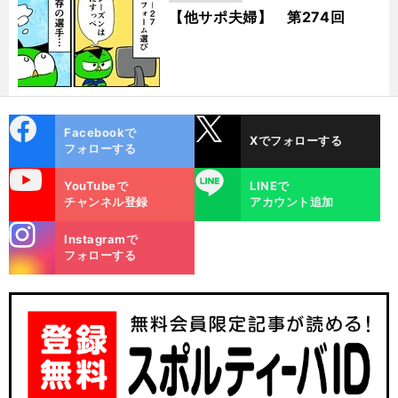
【他サポ夫婦】 第274回
cebo
X
Facebookで
Xでフォローする
ok
フォローする
uTube
LINE
YouTubeで
LINEで
チャンネル登録
アカウント追加
。
前
stagra
へ
×
Instagramで
m
フォローする