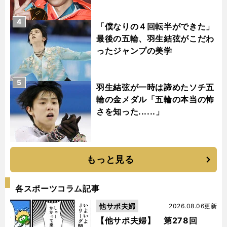
4
「僕なりの４回転半ができた」
最後の五輪、羽生結弦がこだわ
ったジャンプの美学
5
羽生結弦が一時は諦めたソチ五
輪の金メダル「五輪の本当の怖
さを知った......」
もっと見る
各スポーツコラム記事
他サポ夫婦
2026.08.06更新
【他サポ夫婦】 第278回