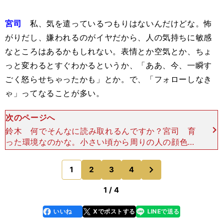
宮司
私、気を遣っているつもりはないんだけどな。怖
がりだし、嫌われるのがイヤだから、人の気持ちに敏感
なところはあるかもしれない。表情とか空気とか、ちょ
っと変わるとすぐわかるというか、「ああ、今、一瞬す
ごく怒らせちゃったかも」とか。で、「フォローしなき
ゃ」ってなることが多い。
次のページへ
鈴木 何でそんなに読み取れるんですか？宮司 育
った環境なのかな。小さい頃から周りの人の顔色を
見て、「どういうことを考えているんだろう」っ
て。鈴木 そんな小さい頃から周りの人の顔色を気
次
1
2
3
4
のページへ
にしていたんです
1 / 4
いいね
Xでポストする
LINEで送る
line
faceboo
x
k