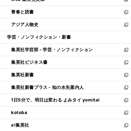
ィ
い
新
ウ
ン
ウ
し
青春と読書
で
ド
ィ
い
新
開
ウ
ン
ウ
し
アジア人物史
く
で
ド
ィ
い
新
開
ウ
ン
ウ
し
学芸・ノンフィクション・新書
く
で
ド
ィ
い
開
ウ
ン
ウ
集英社学芸部 - 学芸・ノンフィクション
く
で
ド
ィ
新
開
ウ
ン
し
集英社ビジネス書
く
で
ド
い
新
開
ウ
ウ
し
集英社新書
く
で
ィ
い
新
開
ン
ウ
し
集英社新書プラス - 知の水先案内人
く
ド
ィ
い
新
ウ
ン
ウ
し
1日5分で、明日は変わる よみタイ yomitai
で
ド
ィ
い
新
開
ウ
ン
ウ
し
kotoba
く
で
ド
ィ
い
新
開
ウ
ン
ウ
し
e!集英社
く
で
ド
ィ
い
新