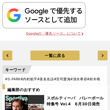
Googleの「優先ソース」について
一覧に戻る
キーワード
#S-PARK
#内村航平
#喜友名諒
#宮司愛海
#清水希容
#鈴木唯
編集部のおすすめ
スポルティーバ バレーボール
特集号 Vol.4 6月30日発売