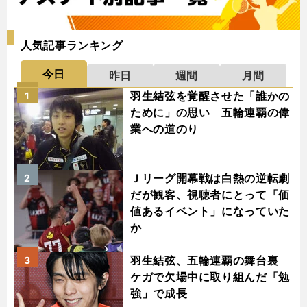
人気記事ランキング
今日
昨日
週間
月間
羽生結弦を覚醒させた「誰かの
1
ために」の思い 五輪連覇の偉
業への道のり
Ｊリーグ開幕戦は白熱の逆転劇
2
だが観客、視聴者にとって「価
値あるイベント」になっていた
か
羽生結弦、五輪連覇の舞台裏
3
ケガで欠場中に取り組んだ「勉
強」で成長