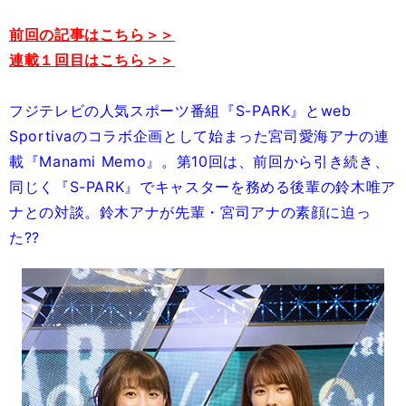
前回の記事はこちら＞＞
連載１回目はこちら＞＞
フジテレビの人気スポーツ番組『S-PARK』とweb
Sportivaのコラボ企画として始まった宮司愛海アナの連
載『Manami Memo』。第10回は、前回から引き続き、
同じく『S-PARK』でキャスターを務める後輩の鈴木唯ア
ナとの対談。鈴木アナが先輩・宮司アナの素顔に迫っ
た??