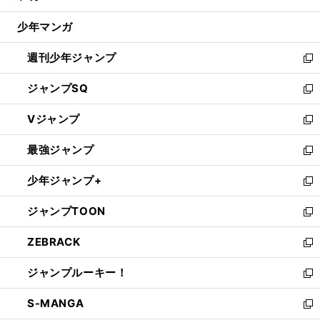
閉
ウ
じ
少年マンガ
で
る
開
週刊少年ジャンプ
く
新
し
ジャンプSQ
い
新
ウ
し
Vジャンプ
ィ
い
新
ン
ウ
し
最強ジャンプ
ド
ィ
い
新
ウ
ン
ウ
し
少年ジャンプ+
で
ド
ィ
い
新
開
ウ
ン
ウ
し
ジャンプTOON
く
で
ド
ィ
い
新
開
ウ
ン
ウ
し
ZEBRACK
く
で
ド
ィ
い
新
開
ウ
ン
ウ
し
ジャンプルーキー！
く
で
ド
ィ
い
新
開
ウ
ン
ウ
し
S-MANGA
く
で
ド
ィ
い
新
開
ウ