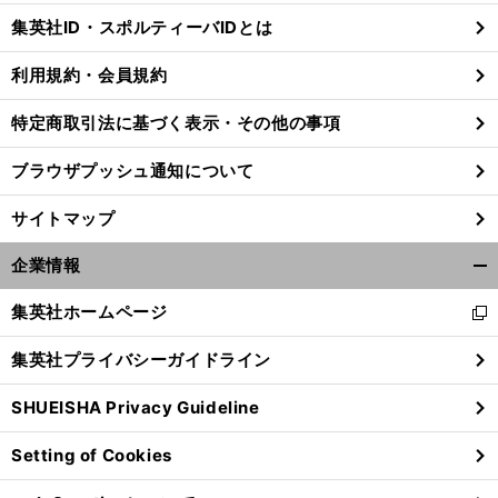
じ
集英社ID・スポルティーバIDとは
る
利用規約・会員規約
特定商取引法に基づく表示・その他の事項
ブラウザプッシュ通知について
サイトマップ
企業情報
開
く/
集英社ホームページ
新
閉
し
じ
集英社プライバシーガイドライン
い
る
ウ
SHUEISHA Privacy Guideline
ィ
ン
Setting of Cookies
ド
ウ