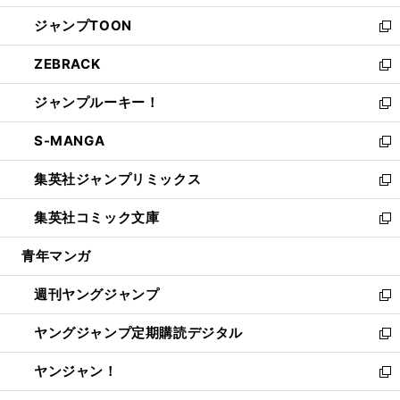
開
ウ
ン
ウ
し
ジャンプTOON
く
で
ド
ィ
い
新
開
ウ
ン
ウ
し
ZEBRACK
く
で
ド
ィ
い
新
開
ウ
ン
ウ
し
ジャンプルーキー！
く
で
ド
ィ
い
新
開
ウ
ン
ウ
し
S-MANGA
く
で
ド
ィ
い
新
開
ウ
ン
ウ
し
集英社ジャンプリミックス
く
で
ド
ィ
い
新
開
ウ
ン
ウ
し
集英社コミック文庫
く
で
ド
ィ
い
新
開
ウ
ン
ウ
し
青年マンガ
く
で
ド
ィ
い
開
ウ
ン
ウ
週刊ヤングジャンプ
く
で
ド
ィ
新
開
ウ
ン
し
ヤングジャンプ定期購読デジタル
く
で
ド
い
新
開
ウ
ウ
し
ヤンジャン！
く
で
ィ
い
新
開
ン
ウ
し