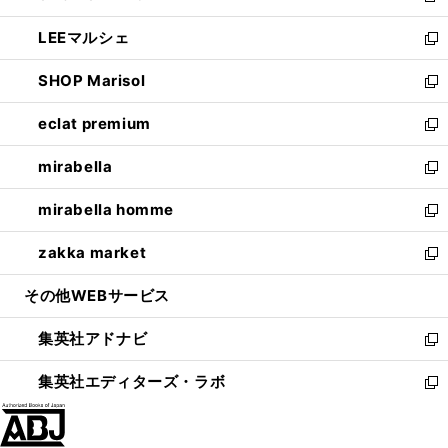
開
ウ
ン
ウ
し
LEEマルシェ
く
で
ド
ィ
い
新
開
ウ
ン
ウ
し
SHOP Marisol
く
で
ド
ィ
い
新
開
ウ
ン
ウ
し
eclat premium
く
で
ド
ィ
い
新
開
ウ
ン
ウ
し
mirabella
く
で
ド
ィ
い
新
開
ウ
ン
ウ
し
mirabella homme
く
で
ド
ィ
い
新
開
ウ
ン
ウ
し
zakka market
く
で
ド
ィ
い
新
開
ウ
ン
ウ
し
その他WEBサービス
く
で
ド
ィ
い
開
ウ
ン
ウ
集英社アドナビ
く
で
ド
ィ
新
開
ウ
ン
し
集英社エディターズ・ラボ
く
で
ド
い
新
開
ウ
ウ
し
く
で
ィ
い
開