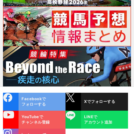
cebo
X
Facebookで
Xでフォローする
ok
フォローする
uTube
LINE
YouTubeで
LINEで
チャンネル登録
アカウント追加
stagra