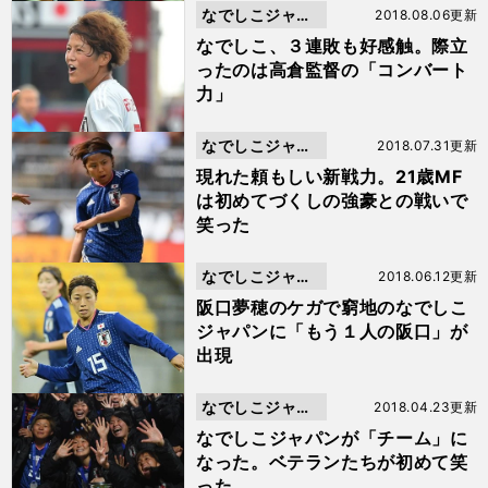
なでしこジャパ
2018.08.06更新
ン
なでしこ、３連敗も好感触。際立
ったのは高倉監督の「コンバート
力」
なでしこジャパ
2018.07.31更新
ン
現れた頼もしい新戦力。21歳MF
は初めてづくしの強豪との戦いで
笑った
なでしこジャパ
2018.06.12更新
ン
阪口夢穂のケガで窮地のなでしこ
ジャパンに「もう１人の阪口」が
出現
なでしこジャパ
2018.04.23更新
ン
なでしこジャパンが「チーム」に
なった。ベテランたちが初めて笑
った