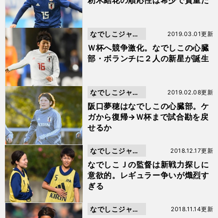
籾木結花の順応性は希少で貴重だ
なでしこジャパ
2019.03.01更新
ン
Ｗ杯へ競争激化。なでしこの心臓
部・ボランチに２人の新星が誕生
なでしこジャパ
2019.02.08更新
ン
阪口夢穂はなでしこの心臓部。ケ
ガから復帰→Ｗ杯まで試合勘を戻
せるか
なでしこジャパ
2018.12.17更新
ン
なでしこＪの監督は新戦力探しに
意欲的。レギュラー争いが熾烈す
ぎる
なでしこジャパ
2018.11.14更新