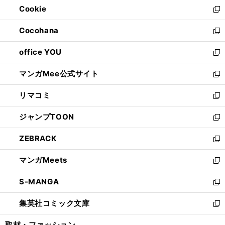
Cookie
く
で
ド
ィ
新
開
ウ
ン
し
Cocohana
く
で
ド
い
新
開
ウ
ウ
し
office YOU
く
で
ィ
い
新
開
ン
ウ
し
マンガMee公式サイト
く
ド
ィ
い
新
ウ
ン
ウ
し
リマコミ
で
ド
ィ
い
新
開
ウ
ン
ウ
し
ジャンプTOON
く
で
ド
ィ
い
新
開
ウ
ン
ウ
し
ZEBRACK
く
で
ド
ィ
い
新
開
ウ
ン
ウ
し
マンガMeets
く
で
ド
ィ
い
新
開
ウ
ン
ウ
し
S-MANGA
く
で
ド
ィ
い
新
開
ウ
ン
ウ
し
集英社コミック文庫
く
で
ド
ィ
い
新
開
ウ
ン
ウ
し
取材・ファッション
く