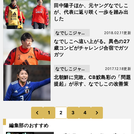
ン
田中陽子ほか、元ヤングなでしこ
が、代表に返り咲く一歩を踏み出
した
なでしこジャパ
2018.02.11更新
ン
なでしこへ這い上がる。異色の27
歳コンビがチャレンジ合宿でガツ
ガツ
なでしこジャパ
2017.12.18更新
ン
北朝鮮に完敗。CB鮫島彩の「問題
提起」が示す、なでしこの改善策
次
1
2
3
4
のページへ
のページへ
前
編集部のおすすめ