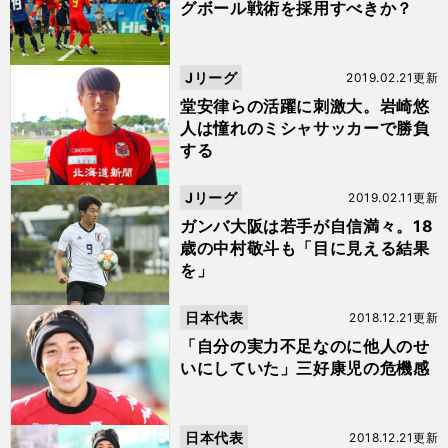
グボール戦術を採用すべきか？
Jリーグ
2019.02.21更新
堂安律らの活躍に刺激大。岩崎悠
人は憧れのミシャサッカーで勝負
する
Jリーグ
2019.02.11更新
ガンバ大阪は若手が自信満々。18
歳の中村敬斗も「目に見える結果
を」
日本代表
2018.12.21更新
「自分の実力不足なのに他人のせ
いにしていた」三好康児の危機感
日本代表
2018.12.21更新