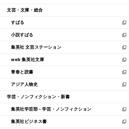
開
ウ
ン
ウ
文芸・文庫・総合
く
で
ド
ィ
開
ウ
ン
すばる
く
で
ド
新
開
ウ
し
小説すばる
く
で
い
新
開
ウ
し
集英社 文芸ステーション
く
ィ
い
新
ン
ウ
し
web 集英社文庫
ド
ィ
い
新
ウ
ン
ウ
し
青春と読書
で
ド
ィ
い
新
開
ウ
ン
ウ
し
アジア人物史
く
で
ド
ィ
い
新
開
ウ
ン
ウ
し
学芸・ノンフィクション・新書
く
で
ド
ィ
い
開
ウ
ン
ウ
集英社学芸部 - 学芸・ノンフィクション
く
で
ド
ィ
新
開
ウ
ン
し
集英社ビジネス書
く
で
ド
い
新
開
ウ
ウ
し