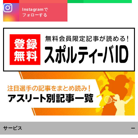
stagra
Instagramで
m
フォローする
サービス
開
く/