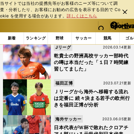
当サイトでは当社の提携先等がお客様のニーズ等について調
査・分析したり、お客様にお勧めの広告を表⽰する⽬的で Co
閉じ
okie を使⽤する場合があります。
詳しくはこちら
る
マイペ
web Sportiva (webスポルティーバ)
検索
メニュ
we
ー
「Ｕ－21日本代表」の検索結果
b
ジ
新着
ランキング
野球
サッカー
競馬
ゴル
ス
Jリーグ
2026.03.14更新
ポ
ル
乾貴士の野洲高校サッカー部時代
テ
の噂は本当だった「１日７時間練
ィ
習してました」
ー
バ
福田正博
2023.07.21更新
Ｊリーグから海外へ移籍する流れ
は定番に 続々決まる若手の欧州行
きを福田正博が分析
海外サッカー
2023.06.05更新
日本代表がＷ杯で敗れたクロアチ