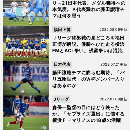
Ｕ－21日本代表、メダル獲得への
本気度。Ａ代表漏れの藤田譲瑠チ
マは何を思う
福田正博
2022.08.06更新
Ｊリーグ終盤戦の見どころを福田
正博が解説。優勝へひた走る横浜
FMとACL争い。残留争いは混沌
日本代表
2022.07.21更新
藤田譲瑠チマに膨らむ期待。「パ
リ五輪世代」のＷ杯メンバー入り
はあるのか
Jリーグ
2022.07.08更新
森保一監督の目にはどう映った
か。「サプライズ選出」に値する
横浜Ｆ・マリノスの18歳の活躍