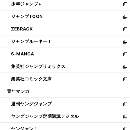
少年ジャンプ+
で
ド
ィ
い
新
開
ウ
ン
ウ
し
ジャンプTOON
く
で
ド
ィ
い
新
開
ウ
ン
ウ
し
ZEBRACK
く
で
ド
ィ
い
新
開
ウ
ン
ウ
し
ジャンプルーキー！
く
で
ド
ィ
い
新
開
ウ
ン
ウ
し
S-MANGA
く
で
ド
ィ
い
新
開
ウ
ン
ウ
し
集英社ジャンプリミックス
く
で
ド
ィ
い
新
開
ウ
ン
ウ
し
集英社コミック文庫
く
で
ド
ィ
い
新
開
ウ
ン
ウ
し
青年マンガ
く
で
ド
ィ
い
開
ウ
ン
ウ
週刊ヤングジャンプ
く
で
ド
ィ
新
開
ウ
ン
し
ヤングジャンプ定期購読デジタル
く
で
ド
い
新
開
ウ
ウ
し
ヤンジャン！
く
で
ィ
い