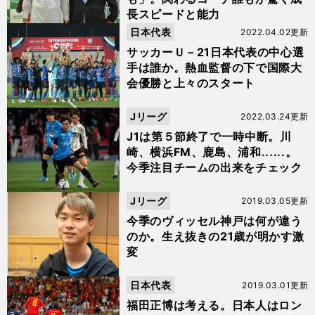
長スピードと能力
日本代表
2022.04.02更新
サッカーＵ－21日本代表の中心選
手は誰か。熱血監督の下で国際大
会優勝と上々のスタート
Jリーグ
2022.03.24更新
J1は第５節終了で一時中断。川
崎、横浜FM、鹿島、浦和......。
今季注目チームの出来をチェック
Jリーグ
2019.03.05更新
今季のヴィッセル神戸は何が違う
のか。生え抜きの21歳が明かす激
変
日本代表
2019.03.01更新
福田正博は考える。日本人はロン