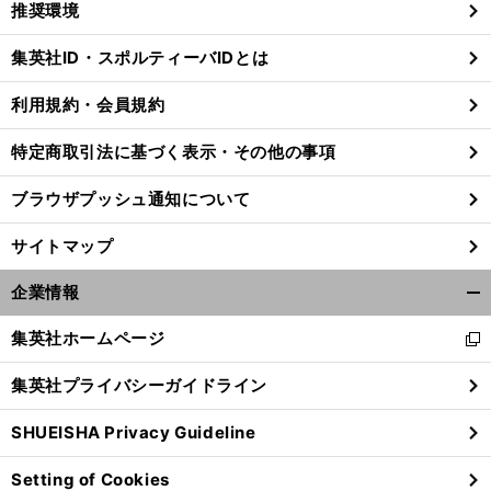
推奨環境
閉
じ
集英社ID・スポルティーバIDとは
る
利用規約・会員規約
特定商取引法に基づく表示・その他の事項
ブラウザプッシュ通知について
サイトマップ
企業情報
開
く/
集英社ホームページ
新
閉
し
じ
集英社プライバシーガイドライン
い
る
ウ
SHUEISHA Privacy Guideline
ィ
ン
Setting of Cookies
ド