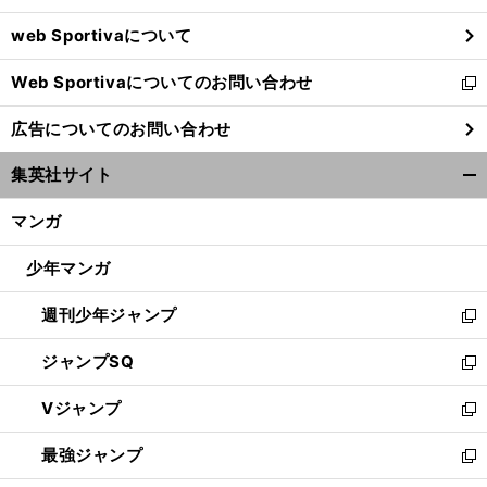
ウ
web Sportivaについて
で
開
Web Sportivaについてのお問い合わせ
く
新
し
広告についてのお問い合わせ
い
ウ
集英社サイト
ィ
開
ン
く/
マンガ
ド
閉
ウ
じ
少年マンガ
で
る
開
週刊少年ジャンプ
く
新
し
ジャンプSQ
い
新
ウ
し
Vジャンプ
ィ
い
新
ン
ウ
し
最強ジャンプ
ド
ィ
い
新
ウ
ン
ウ
し