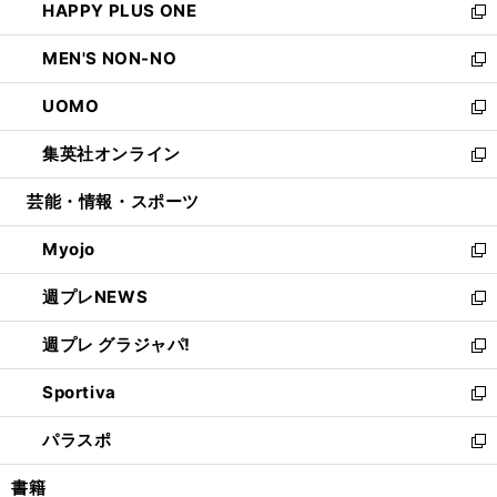
HAPPY PLUS ONE
く
で
ド
ィ
い
新
開
ウ
ン
ウ
し
MEN'S NON-NO
く
で
ド
ィ
い
新
開
ウ
ン
ウ
し
UOMO
く
で
ド
ィ
い
新
開
ウ
ン
ウ
し
集英社オンライン
く
で
ド
ィ
い
新
開
ウ
ン
ウ
し
芸能・情報・スポーツ
く
で
ド
ィ
い
開
ウ
ン
ウ
Myojo
く
で
ド
ィ
新
開
ウ
ン
し
週プレNEWS
く
で
ド
い
新
開
ウ
ウ
し
週プレ グラジャパ!
く
で
ィ
い
新
開
ン
ウ
し
Sportiva
く
ド
ィ
い
新
ウ
ン
ウ
し
パラスポ
で
ド
ィ
い
新
開
ウ
ン
ウ
し
書籍
く
で
ド
ィ
い