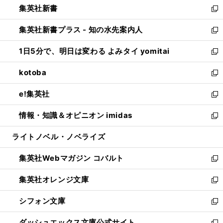
集英社新書
く
で
ィ
い
新
開
ン
ウ
し
集英社新書プラス - 知の水先案内人
く
ド
ィ
い
新
ウ
ン
ウ
し
1日5分で、明日は変わる よみタイ yomitai
で
ド
ィ
い
新
開
ウ
ン
ウ
し
kotoba
く
で
ド
ィ
い
新
開
ウ
ン
ウ
し
e!集英社
く
で
ド
ィ
い
新
開
ウ
ン
ウ
し
情報・知識＆オピニオン imidas
く
で
ド
ィ
い
新
開
ウ
ン
ウ
し
ライトノベル・ノベライズ
く
で
ド
ィ
い
開
ウ
ン
ウ
集英社Webマガジン コバルト
く
で
ド
ィ
新
開
ウ
ン
し
集英社オレンジ文庫
く
で
ド
い
新
開
ウ
ウ
し
シフォン文庫
く
で
ィ
い
新
開
ン
ウ
し
ダッシュエックス文庫公式サイト
く