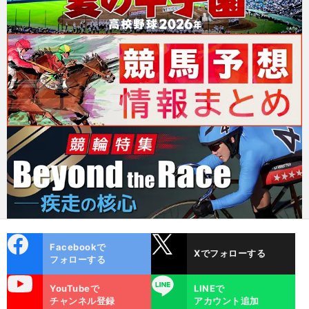
cebo
X
Facebookで
Xでフォローする
ok
フォローする
uTube
LINE
YouTubeで
LINEで
チャンネル登録
アカウント追加