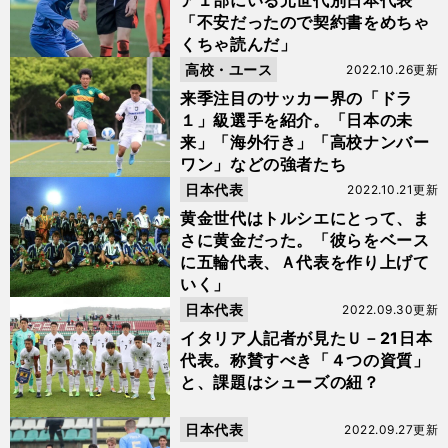
ア１部にいる元世代別日本代表
「不安だったので契約書をめちゃ
くちゃ読んだ」
高校・ユース
2022.10.26更新
来季注目のサッカー界の「ドラ
１」級選手を紹介。「日本の未
来」「海外行き」「高校ナンバー
ワン」などの強者たち
日本代表
2022.10.21更新
黄金世代はトルシエにとって、ま
さに黄金だった。「彼らをベース
に五輪代表、Ａ代表を作り上げて
いく」
日本代表
2022.09.30更新
イタリア人記者が見たＵ－21日本
代表。称賛すべき「４つの資質」
と、課題はシューズの紐？
日本代表
2022.09.27更新