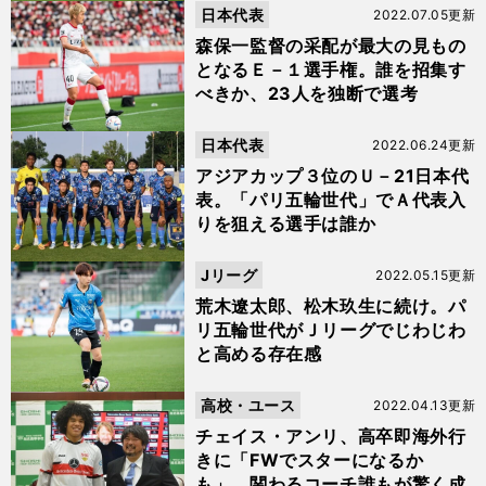
日本代表
2022.07.05更新
森保一監督の采配が最大の見もの
となるＥ－１選手権。誰を招集す
べきか、23人を独断で選考
日本代表
2022.06.24更新
アジアカップ３位のＵ－21日本代
表。「パリ五輪世代」でＡ代表入
りを狙える選手は誰か
Jリーグ
2022.05.15更新
荒木遼太郎、松木玖生に続け。パ
リ五輪世代がＪリーグでじわじわ
と高める存在感
高校・ユース
2022.04.13更新
チェイス・アンリ、高卒即海外行
きに「FWでスターになるか
も」。関わるコーチ誰もが驚く成