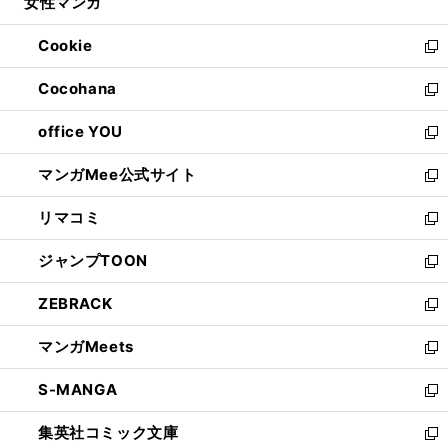
女性マンガ
く
で
ド
ィ
い
開
ウ
ン
ウ
Cookie
く
で
ド
ィ
新
開
ウ
ン
し
Cocohana
く
で
ド
い
新
開
ウ
ウ
し
office YOU
く
で
ィ
い
新
開
ン
ウ
し
マンガMee公式サイト
く
ド
ィ
い
新
ウ
ン
ウ
し
リマコミ
で
ド
ィ
い
新
開
ウ
ン
ウ
し
ジャンプTOON
く
で
ド
ィ
い
新
開
ウ
ン
ウ
し
ZEBRACK
く
で
ド
ィ
い
新
開
ウ
ン
ウ
し
マンガMeets
く
で
ド
ィ
い
新
開
ウ
ン
ウ
し
S-MANGA
く
で
ド
ィ
い
新
開
ウ
ン
ウ
し
集英社コミック文庫
く
で
ド
ィ
い
新