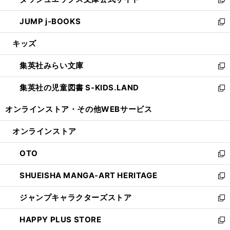
ド
ィ
い
新
ウ
ン
ウ
し
JUMP j-BOOKS
で
ド
ィ
い
新
開
ウ
ン
ウ
し
キッズ
く
で
ド
ィ
い
開
ウ
ン
ウ
集英社みらい文庫
く
で
ド
ィ
新
開
ウ
ン
し
集英社の児童図書 S-KIDS.LAND
く
で
ド
い
新
開
ウ
ウ
し
オンラインストア・
その他WEBサービス
く
で
ィ
い
開
ン
ウ
オンラインストア
く
ド
ィ
ウ
ン
OTO
で
ド
新
開
ウ
し
SHUEISHA MANGA-ART HERITAGE
く
で
い
新
開
ウ
し
ジャンプキャラクターズストア
く
ィ
い
新
ン
ウ
し
HAPPY PLUS STORE
ド
ィ
い
新