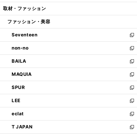
開
ウ
ン
ウ
し
取材・ファッション
く
で
ド
ィ
い
開
ウ
ン
ウ
ファッション・美容
く
で
ド
ィ
開
ウ
ン
Seventeen
く
で
ド
新
開
ウ
し
non-no
く
で
い
新
開
ウ
し
BAILA
く
ィ
い
新
ン
ウ
し
MAQUIA
ド
ィ
い
新
ウ
ン
ウ
し
SPUR
で
ド
ィ
い
新
開
ウ
ン
ウ
し
LEE
く
で
ド
ィ
い
新
開
ウ
ン
ウ
し
eclat
く
で
ド
ィ
い
新
開
ウ
ン
ウ
し
T JAPAN
く
で
ド
ィ
い
新
開
ウ
ン
ウ
し