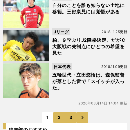
自分のことを誰も知らない土地に
移籍。三好康児には覚悟がある
Jリーグ
2018.11.25更新
柏、９季ぶりJ2降格決定。だがＣ
大阪戦の先制点にひとつの希望を
見た
日本代表
2018.11.09更新
五輪世代・立田悠悟は、森保監督
が落とした雷で「スイッチが入っ
た」
2026年03月14日 14:04 更新
次
1
2
3
のページへ
編集部のおすすめ