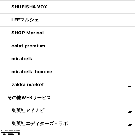
ウ
ン
ウ
し
SHUEISHA VOX
で
ド
ィ
い
新
開
ウ
ン
ウ
し
LEEマルシェ
く
で
ド
ィ
い
新
開
ウ
ン
ウ
し
SHOP Marisol
く
で
ド
ィ
い
新
開
ウ
ン
ウ
し
eclat premium
く
で
ド
ィ
い
新
開
ウ
ン
ウ
し
mirabella
く
で
ド
ィ
い
新
開
ウ
ン
ウ
し
mirabella homme
く
で
ド
ィ
い
新
開
ウ
ン
ウ
し
zakka market
く
で
ド
ィ
い
新
開
ウ
ン
ウ
し
その他WEBサービス
く
で
ド
ィ
い
開
ウ
ン
ウ
集英社アドナビ
く
で
ド
ィ
新
開
ウ
ン
し
集英社エディターズ・ラボ
く
で
ド
い
新
開
ウ
ウ
し