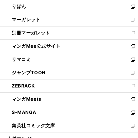
ウ
ン
ウ
りぼん
く
で
ド
ィ
新
開
ウ
ン
し
マーガレット
く
で
ド
い
新
開
ウ
ウ
し
別冊マーガレット
く
で
ィ
い
新
開
ン
ウ
し
マンガMee公式サイト
く
ド
ィ
い
新
ウ
ン
ウ
し
リマコミ
で
ド
ィ
い
新
開
ウ
ン
ウ
し
ジャンプTOON
く
で
ド
ィ
い
新
開
ウ
ン
ウ
し
ZEBRACK
く
で
ド
ィ
い
新
開
ウ
ン
ウ
し
マンガMeets
く
で
ド
ィ
い
新
開
ウ
ン
ウ
し
S-MANGA
く
で
ド
ィ
い
新
開
ウ
ン
ウ
し
集英社コミック文庫
く
で
ド
ィ
い
新
開
ウ
ン
ウ
し