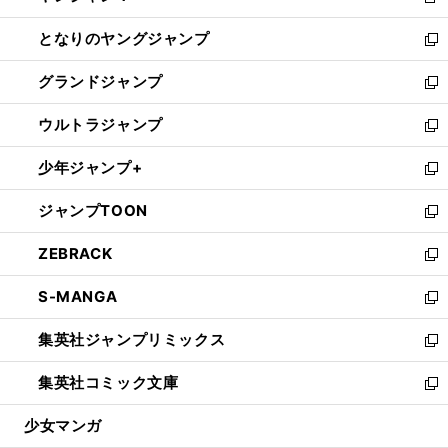
新
開
ン
ウ
し
となりのヤングジャンプ
く
ド
ィ
い
新
ウ
ン
ウ
し
グランドジャンプ
で
ド
ィ
い
新
開
ウ
ン
ウ
し
ウルトラジャンプ
く
で
ド
ィ
い
新
開
ウ
ン
ウ
し
少年ジャンプ+
く
で
ド
ィ
い
新
開
ウ
ン
ウ
し
ジャンプTOON
く
で
ド
ィ
い
新
開
ウ
ン
ウ
し
ZEBRACK
く
で
ド
ィ
い
新
開
ウ
ン
ウ
し
S-MANGA
く
で
ド
ィ
い
新
開
ウ
ン
ウ
し
集英社ジャンプリミックス
く
で
ド
ィ
い
新
開
ウ
ン
ウ
し
集英社コミック文庫
く
で
ド
ィ
い
新
開
ウ
ン
ウ
し
少女マンガ
く
で
ド
ィ
い
開