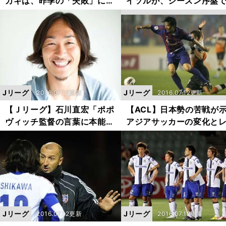
カギは、昨季の「失敗」にあ
イソルが、シーズン序盤
り
まずいたワケ
Jリーグ
Jリーグ
2016.07.12更新
2016.07.12更新
【Ｊリーグ】石川直宏「ポポ
【ACL】日本勢の苦戦が
ヴィッチ監督の言葉に本能を
アジアサッカーの変化と
刺激された」
ルアップ
Jリーグ
Jリーグ
2016.07.12更新
2016.07.12更新