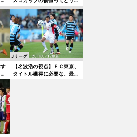
でつ
スコカップの価値ってどうな
んじゃろか」
Jリーグ
2016.07.12更新
示す
【名波浩の視点】ＦＣ東京、
レベ
タイトル獲得に必要な、最後
の『ピース』