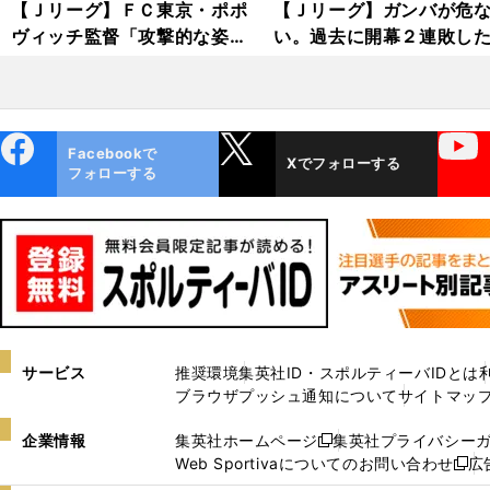
【Ｊリーグ】ＦＣ東京・ポポ
【Ｊリーグ】ガンバが危
ヴィッチ監督「攻撃的な姿勢
い。過去に開幕２連敗し
でどんな局面でも相手を凌駕
ームの不吉なデータ
する」
ebo
X
YouTube
Facebookで
Xでフォローする
ok
フォローする
サービス
推奨環境
集英社ID・スポルティーバIDとは
ブラウザプッシュ通知について
サイトマッ
企業情報
集英社ホームページ
集英社プライバシー
新
Web Sportivaについてのお問い合わせ
広
し
新