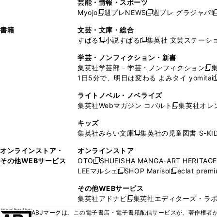
芸能・情報・スポーツ
く
開
く
開
ウ
い
ウ
ウ
ウ
ウ
ド
ウ
ウ
Myojo
週プレNEWS
週プレ グラジャパ!
く
く
新
新
新
ィ
ウ
ィ
ィ
ィ
で
ウ
で
で
し
し
ン
ィ
ン
ン
ン
書籍
文芸・文庫・総合
開
で
開
開
い
い
ド
ン
ド
ド
ド
すばる
小説すばる
集英社 文芸ステーシ
く
開
く
く
新
新
ウ
ウ
ウ
ド
ウ
ウ
ウ
く
し
し
ィ
ィ
学芸・ノンフィクション・新書
で
ウ
で
で
で
い
い
ン
ン
集英社学芸部 - 学芸・ノンフィクション
開
で
開
開
開
新
ウ
ウ
ド
ド
1日5分で、明日は変わる よみタイ yomitai
く
開
く
く
く
し
新
ィ
ィ
ウ
ウ
く
い
ン
ン
ライトノベル・ノベライズ
で
で
ウ
ド
ド
集英社Webマガジン コバルト
集英社オレ
開
開
新
ィ
ウ
ウ
く
く
し
ン
キッズ
で
で
い
ド
集英社みらい文庫
集英社の児童図書 S-KID
開
開
新
ウ
ウ
く
く
し
ィ
オンラインストア・
オンラインストア
で
い
ン
その他WEBサービス
OTO
SHUEISHA MANGA-ART HERITAGE
開
新
ウ
ド
LEEマルシェ
SHOP Marisol
eclat prem
く
し
新
新
ィ
ウ
い
し
し
ン
その他WEBサービス
で
ウ
い
い
ド
集英社アドナビ
集英社エディターズ・ラ
開
新
ィ
ウ
ウ
ウ
く
し
ABJマークは、この電子書店・電子書籍配信サービスが、著作権者か
ン
ィ
ィ
で