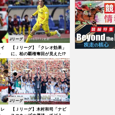
Jリーグ
2016.07.12更新
タイ
【Ｊリーグ】「クレオ効果」
か
に、柏の覇権奪回が見えた!?
Jリーグ
2016.07.12更新
たレ
【Ｊリーグ】木村和司「ナビ