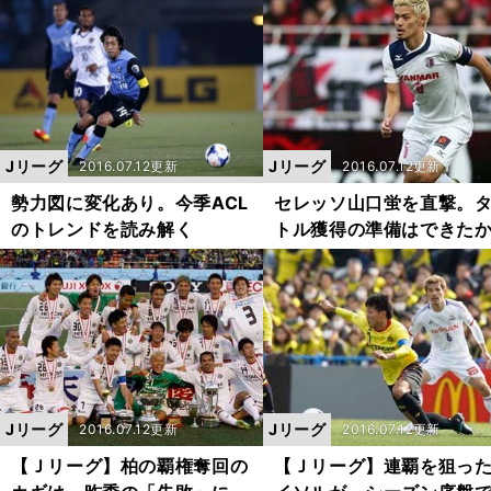
Jリーグ
Jリーグ
2016.07.12更新
2016.07.12更新
勢力図に変化あり。今季ACL
セレッソ山口蛍を直撃。
のトレンドを読み解く
トル獲得の準備はできた
Jリーグ
Jリーグ
2016.07.12更新
2016.07.12更新
【Ｊリーグ】柏の覇権奪回の
【Ｊリーグ】連覇を狙っ