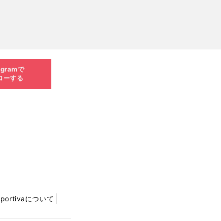
agramで
ローする
Sportivaについて