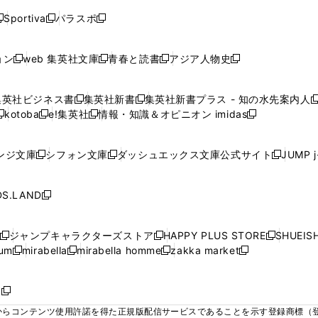
く
く
く
く
く
ウ
ウ
ウ
ウ
ウ
ウ
ウ
ウ
ウ
Sportiva
パラスポ
新
新
ィ
ィ
ィ
ィ
ィ
で
で
で
で
し
し
し
ン
ン
ン
ン
ン
開
開
開
開
い
い
い
ド
ド
ド
ド
ド
ョン
web 集英社文庫
青春と読書
アジア人物史
く
く
く
く
新
新
新
新
ウ
ウ
ウ
ウ
ウ
ウ
ウ
ウ
し
し
し
し
ィ
ィ
ィ
で
で
で
で
で
い
い
い
い
ン
ン
ン
集英社ビジネス書
集英社新書
集英社新書プラス - 知の水先案内人
開
開
開
開
開
新
新
新
ウ
ウ
ウ
ウ
ド
ド
ド
kotoba
e!集英社
情報・知識＆オピニオン imidas
く
く
く
く
く
新
し
新
し
新
ィ
ィ
ィ
ィ
ウ
ウ
ウ
し
し
い
し
い
し
ン
ン
ン
ン
で
で
で
い
い
ウ
い
ウ
い
ド
ド
ド
ド
ンジ文庫
シフォン文庫
ダッシュエックス文庫公式サイト
JUMP 
開
開
開
新
新
新
ウ
ウ
ィ
ウ
ィ
ウ
ウ
ウ
ウ
ウ
く
く
く
し
し
し
ィ
ィ
ン
ィ
ン
ィ
で
で
で
で
い
い
い
ン
ン
ド
ン
ド
ン
S.LAND
開
開
開
開
新
ウ
ウ
ウ
ド
ド
ウ
ド
ウ
ド
く
く
く
く
し
ィ
ィ
ィ
ウ
ウ
で
ウ
で
ウ
い
ン
ン
ン
ジャンプキャラクターズストア
HAPPY PLUS STORE
SHUEIS
で
で
開
で
開
で
新
新
新
ウ
ド
ド
ド
ium
mirabella
mirabella homme
zakka market
開
開
く
開
く
開
し
新
新
新
し
新
し
ィ
ウ
ウ
ウ
く
く
く
く
い
し
し
い
し
し
い
ン
で
で
で
ウ
い
い
ウ
い
い
ウ
ド
ボ
開
開
開
新
ィ
ウ
ウ
ィ
ウ
ウ
ィ
ウ
く
く
く
し
らコンテンツ使用許諾を得た正規版配信サービスであることを示す登録商標（登録番
ン
ィ
ィ
ン
ィ
ィ
ン
で