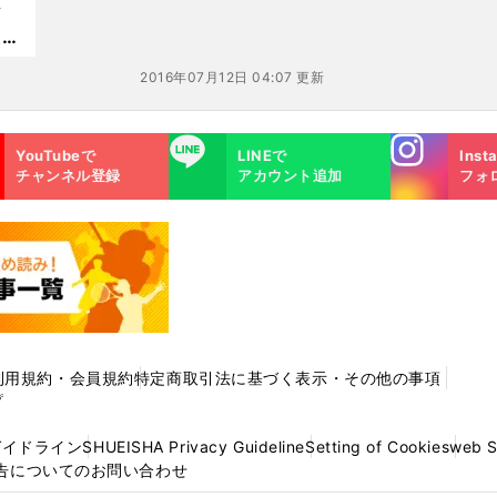
な
たチ
2016年07月12日 04:07 更新
Instagra
LINE
YouTubeで
LINEで
Inst
m
チャンネル登録
アカウント追加
フォ
利用規約・会員規約
特定商取引法に基づく表示・その他の事項
プ
ガイドライン
SHUEISHA Privacy Guideline
Setting of Cookies
web 
告についてのお問い合わせ