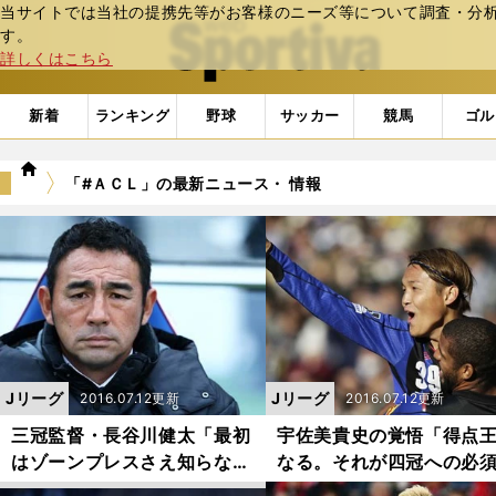
当サイトでは当社の提携先等がお客様のニーズ等について調査・分析し
web Sportiva (webスポルティーバ)
す。
詳しくはこちら
新着
ランキング
野球
サッカー
競馬
ゴル
we
「#ＡＣＬ」の最新ニュース・ 情報
b
ス
ポ
ル
テ
ィ
ー
バ
Jリーグ
Jリーグ
2016.07.12更新
2016.07.12更新
三冠監督・長谷川健太「最初
宇佐美貴史の覚悟「得点
はゾーンプレスさえ知らなか
なる。それが四冠への必
った」
件」