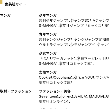
い
し
集英社サイト
ウ
い
ィ
ウ
マンガ
少年マンガ
ン
ィ
週刊少年ジャンプ
ジャンプSQ
Vジャン
ド
ン
新
新
S-MANGA
集英社ジャンプリミックス
集
ウ
ド
新
し
し
新
で
ウ
し
い
い
し
青年マンガ
開
で
い
ウ
ウ
い
週刊ヤングジャンプ
ヤングジャンプ定期
新
く
開
ウ
ィ
ィ
ウ
ウルトラジャンプ
少年ジャンプ+
ジャン
新
し
新
く
ィ
ン
ン
ィ
し
い
し
ン
ド
ド
ン
少女マンガ
い
ウ
い
ド
ウ
ウ
ド
りぼん
マーガレット
別冊マーガレット
新
新
新
ウ
ィ
ウ
ウ
で
で
ウ
S-MANGA
集英社コミック文庫
し
新
し
新
ィ
ン
ィ
で
開
開
で
い
し
い
し
ン
ド
ン
女性マンガ
開
く
く
開
ウ
い
ウ
い
ド
ウ
ド
Cookie
Cocohana
office YOU
マンガM
く
く
新
新
新
ィ
ウ
ィ
ウ
ウ
で
ウ
集英社コミック文庫
し
新
し
し
ン
ィ
ン
ィ
で
開
で
い
し
い
い
ド
ン
ド
ン
取材・ファッション
ファッション・美容
開
く
開
ウ
い
ウ
ウ
ウ
ド
ウ
ド
Seventeen
non-no
BAILA
MAQUIA
S
く
く
新
新
新
新
ィ
ウ
ィ
ィ
で
ウ
で
ウ
集英社オンライン
し
新
し
し
し
ン
ィ
ン
ン
開
で
開
で
い
し
い
い
い
ド
ン
ド
ド