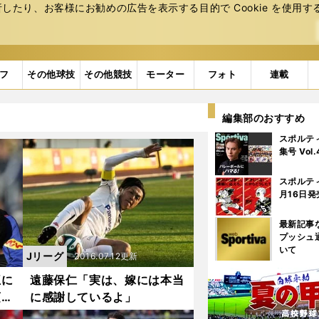
たり、お客様にお勧めの広告を表⽰する⽬的で Cookie を使⽤す
フ
その他球技
その他競技
モーター
フォト
連載
編集部のおすすめ
スポルテ
集号 Vol
スポルテ
月16日発
最新記事
プッシュ
いて
Jリーグ
2016.07.12更新
王に
遠藤保仁「実は、嫁には本当
須条
に感謝しているよ」