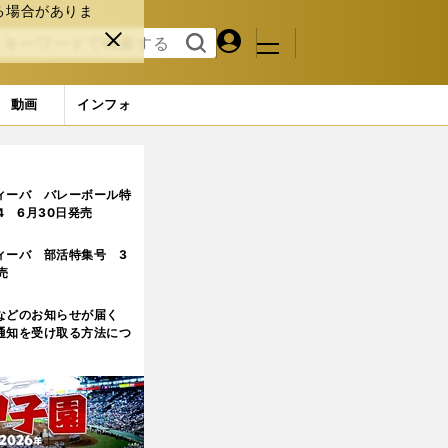
る場合がありま
マイペ
閉じ
検索
メニュ
ー
る
す
ジ
る
動画
インフォ
ィーバ バレーボール特
.4 6月30日発売
ィーバ 部活特集号 3
売
などのお知らせが届く
通知を受け取る方法につ