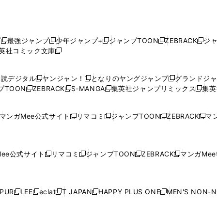
プ
最強ジャンプ
少年ジャンプ+
ジャンプTOON
ZEBRACK
ジ
新
新
新
新
新
英社コミック文庫
し
新
し
し
し
し
い
い
し
い
い
い
ウ
ウ
い
ウ
ウ
ウ
購読デジタル
ヤンジャン！
となりのヤングジャンプ
グランドジ
新
新
新
ィ
ィ
ウ
ィ
ィ
ィ
プTOON
ZEBRACK
S-MANGA
集英社ジャンプリミックス
集英
新
し
新
し
新
し
新
ン
ン
ィ
ン
ン
ン
し
い
し
い
し
い
し
ド
ド
ン
ド
ド
ド
い
ウ
い
ウ
い
ウ
い
ウ
ウ
ド
ウ
ウ
ウ
マンガMee公式サイト
リマコミ
ジャンプTOON
ZEBRACK
マン
新
新
新
新
ウ
ィ
ウ
ィ
ウ
ィ
ウ
で
で
ウ
で
で
で
し
し
し
し
し
ィ
ン
ィ
ン
ィ
ン
ィ
開
開
で
開
開
開
い
い
い
い
い
ン
ド
ン
ド
ン
ド
ン
く
く
開
く
く
く
ウ
ウ
ウ
ウ
ウ
ド
ウ
ド
ウ
ド
ウ
ド
ee公式サイト
リマコミ
ジャンプTOON
ZEBRACK
マンガMeet
く
新
新
新
新
ィ
ィ
ィ
ィ
ィ
ウ
で
ウ
で
ウ
で
ウ
し
し
し
し
ン
ン
ン
ン
ン
で
開
で
開
で
開
で
い
い
い
い
ド
ド
ド
ド
ド
開
く
開
く
開
く
開
ウ
ウ
ウ
ウ
ウ
ウ
ウ
ウ
ウ
PUR
LEE
eclat
T JAPAN
HAPPY PLUS ONE
MEN'S NON-
く
く
く
く
新
新
新
新
新
ィ
ィ
ィ
ィ
で
で
で
で
で
し
し
し
し
し
ン
ン
ン
ン
開
開
開
開
開
い
い
い
い
い
ド
ド
ド
ド