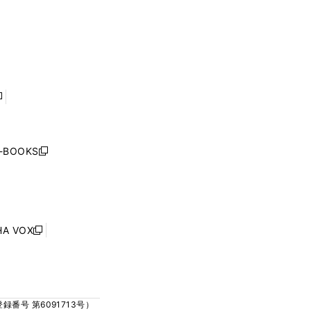
く
ウ
ウ
ウ
ウ
ィ
ィ
で
で
ン
ン
開
開
ド
ド
く
く
ウ
ウ
で
で
開
開
く
く
し
い
ウ
j-BOOKS
新
ィ
し
ン
い
ド
ウ
ウ
ィ
で
ン
HA VOX
開
新
ド
く
し
ウ
い
で
ウ
開
ィ
く
号 第6091713号）
ン