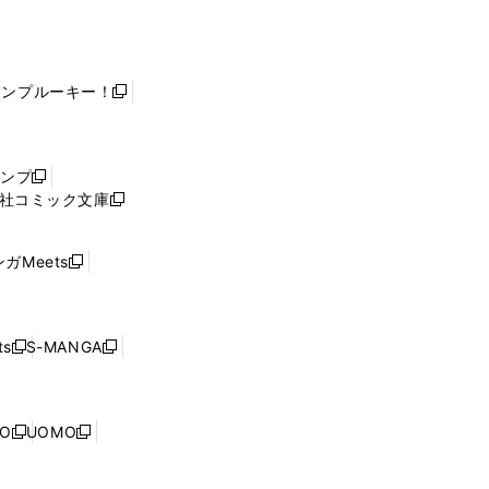
ャンプルーキー！
新
し
い
ウ
ャンプ
新
ィ
社コミック文庫
し
新
ン
い
し
ド
ウ
い
ウ
ガMeets
新
ィ
ウ
で
し
ン
ィ
開
い
ド
ン
く
ウ
ウ
ド
s
S-MANGA
新
新
ィ
で
ウ
し
し
ン
開
で
い
い
ド
く
開
ウ
ウ
ウ
NO
UOMO
く
新
新
ィ
ィ
で
し
し
ン
ン
開
い
い
ド
ド