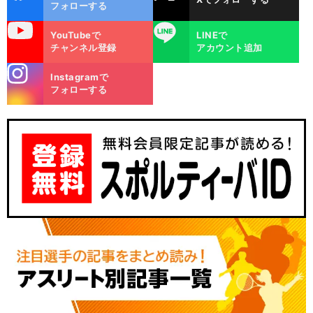
ok
フォローする
uTube
LINE
YouTubeで
LINEで
チャンネル登録
アカウント追加
stagra
Instagramで
m
フォローする