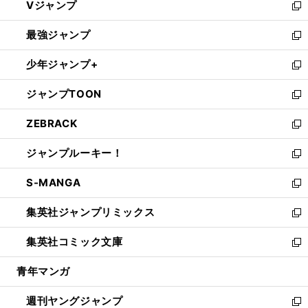
Vジャンプ
ィ
い
新
ン
ウ
し
最強ジャンプ
ド
ィ
い
新
ウ
ン
ウ
し
少年ジャンプ+
で
ド
ィ
い
新
開
ウ
ン
ウ
し
ジャンプTOON
く
で
ド
ィ
い
新
開
ウ
ン
ウ
し
ZEBRACK
く
で
ド
ィ
い
新
開
ウ
ン
ウ
し
ジャンプルーキー！
く
で
ド
ィ
い
新
開
ウ
ン
ウ
し
S-MANGA
く
で
ド
ィ
い
新
開
ウ
ン
ウ
し
集英社ジャンプリミックス
く
で
ド
ィ
い
新
開
ウ
ン
ウ
し
集英社コミック文庫
く
で
ド
ィ
い
新
開
ウ
ン
ウ
し
青年マンガ
く
で
ド
ィ
い
開
ウ
ン
ウ
週刊ヤングジャンプ
く
で
ド
ィ
新