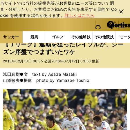
当サイトでは当社の提携先等がお客様のニーズ等について調
査・分析したり、お客様にお勧めの広告を表⽰する⽬的で Co
閉じ
okie を使⽤する場合があります。
詳しくはこちら
る
マイペ
web Sportiva (webスポルティーバ)
検索
メニュ
we
ー
サッカーの記事一覧
Jリーグ他
Jリーグ
【Ｊリ
b
ジ
サッカー
競馬
ゴルフ
その他球技
その他競技
モー
ス
【Ｊリーグ】連覇を狙ったレイソルが、シー
ポ
ズン序盤でつまずいたワケ
ル
テ
2013年02月13日 06:35 公開
2016年07月12日 03:58 更新
ィ
ー
浅田真樹●文 text by Asada Masaki
バ
山添敏央●撮影 photo by Yamazoe Toshio