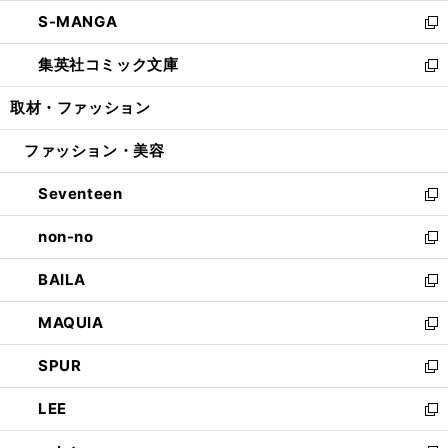
開
ウ
ン
ウ
し
S-MANGA
く
で
ド
ィ
い
新
開
ウ
ン
ウ
し
集英社コミック文庫
く
で
ド
ィ
い
新
開
ウ
ン
ウ
し
取材・ファッション
く
で
ド
ィ
い
開
ウ
ン
ウ
ファッション・美容
く
で
ド
ィ
開
ウ
ン
Seventeen
く
で
ド
新
開
ウ
し
non-no
く
で
い
新
開
ウ
し
BAILA
く
ィ
い
新
ン
ウ
し
MAQUIA
ド
ィ
い
新
ウ
ン
ウ
し
SPUR
で
ド
ィ
い
新
開
ウ
ン
ウ
し
LEE
く
で
ド
ィ
い
新
開
ウ
ン
ウ
し