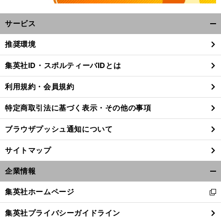
サービス
開
く/
推奨環境
閉
じ
集英社ID・スポルティーバIDとは
る
】
、
不
」
前
利用規約・会員規約
へ
特定商取引法に基づく表示・その他の事項
ブラウザプッシュ通知について
サイトマップ
企業情報
開
く/
集英社ホームページ
新
閉
し
じ
集英社プライバシーガイドライン
い
る