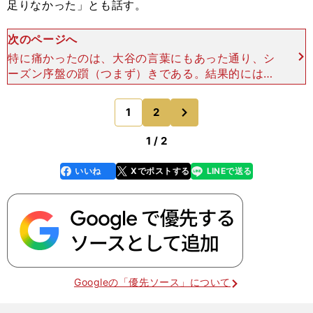
足りなかった」とも話す。
次のページへ
特に痛かったのは、大谷の言葉にもあった通り、シ
ーズン序盤の躓（つまず）きである。結果的には、
中盤から終盤にかけて徐々にではあるが順位を上げ
ていっただけに、スタートの出遅れが大きく響いた
次
1
2
のページへ
ことになる。
1 / 2
いいね
Xでポストする
LINEで送る
line
faceboo
x
k
Googleの「優先ソース」について