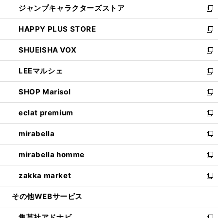
ジャンプキャラクターズストア
く
ィ
い
新
ン
ウ
し
HAPPY PLUS STORE
ド
ィ
い
新
ウ
ン
ウ
し
SHUEISHA VOX
で
ド
ィ
い
新
開
ウ
ン
ウ
し
LEEマルシェ
く
で
ド
ィ
い
新
開
ウ
ン
ウ
し
SHOP Marisol
く
で
ド
ィ
い
新
開
ウ
ン
ウ
し
eclat premium
く
で
ド
ィ
い
新
開
ウ
ン
ウ
し
mirabella
く
で
ド
ィ
い
新
開
ウ
ン
ウ
し
mirabella homme
く
で
ド
ィ
い
新
開
ウ
ン
ウ
し
zakka market
く
で
ド
ィ
い
新
開
ウ
ン
ウ
し
その他WEBサービス
く
で
ド
ィ
い
開
ウ
ン
ウ
集英社アドナビ
く
で