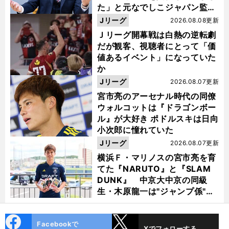
た」と元なでしこジャパン監
督・佐々木則夫
Jリーグ
2026.08.08更新
Ｊリーグ開幕戦は白熱の逆転劇
だが観客、視聴者にとって「価
値あるイベント」になっていた
か
Jリーグ
2026.08.07更新
宮市亮のアーセナル時代の同僚
ウォルコットは『ドラゴンボー
ル』が大好き ポドルスキは日向
小次郎に憧れていた
Jリーグ
2026.08.07更新
横浜Ｆ・マリノスの宮市亮を育
てた『NARUTO』と『SLAM
DUNK』 中京大中京の同級
生・木原龍一は"ジャンプ係"だ
った
cebo
X
Facebookで
Xでフォローする