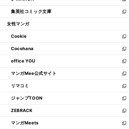
い
新
開
ウ
ン
ウ
し
集英社コミック文庫
く
で
ド
ィ
い
新
開
ウ
ン
ウ
し
女性マンガ
く
で
ド
ィ
い
開
ウ
ン
ウ
Cookie
く
で
ド
ィ
新
開
ウ
ン
し
Cocohana
く
で
ド
い
新
開
ウ
ウ
し
office YOU
く
で
ィ
い
新
開
ン
ウ
し
マンガMee公式サイト
く
ド
ィ
い
新
ウ
ン
ウ
し
リマコミ
で
ド
ィ
い
新
開
ウ
ン
ウ
し
ジャンプTOON
く
で
ド
ィ
い
新
開
ウ
ン
ウ
し
ZEBRACK
く
で
ド
ィ
い
新
開
ウ
ン
ウ
し
マンガMeets
く
で
ド
ィ
い
新