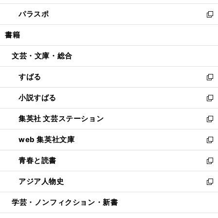
ウ
ン
ウ
し
パラスポ
で
ド
ィ
い
新
開
ウ
ン
ウ
し
書籍
く
で
ド
ィ
い
開
ウ
ン
ウ
文芸・文庫・総合
く
で
ド
ィ
開
ウ
ン
すばる
く
で
ド
新
開
ウ
し
小説すばる
く
で
い
新
開
ウ
し
集英社 文芸ステーション
く
ィ
い
新
ン
ウ
し
web 集英社文庫
ド
ィ
い
新
ウ
ン
ウ
し
青春と読書
で
ド
ィ
い
新
開
ウ
ン
ウ
し
アジア人物史
く
で
ド
ィ
い
新
開
ウ
ン
ウ
し
学芸・ノンフィクション・新書
く
で
ド
ィ
い
開
ウ
ン
ウ