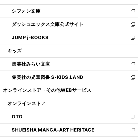
開
ウ
ウ
し
シフォン文庫
く
で
ィ
い
新
開
ン
ウ
し
ダッシュエックス文庫公式サイト
く
ド
ィ
い
新
ウ
ン
ウ
し
JUMP j-BOOKS
で
ド
ィ
い
新
開
ウ
ン
ウ
し
キッズ
く
で
ド
ィ
い
開
ウ
ン
ウ
集英社みらい文庫
く
で
ド
ィ
新
開
ウ
ン
し
集英社の児童図書 S-KIDS.LAND
く
で
ド
い
新
開
ウ
ウ
し
オンラインストア・
その他WEBサービス
く
で
ィ
い
開
ン
ウ
オンラインストア
く
ド
ィ
ウ
ン
OTO
で
ド
新
開
ウ
し
SHUEISHA MANGA-ART HERITAGE
く
で
い
新
開
ウ
し