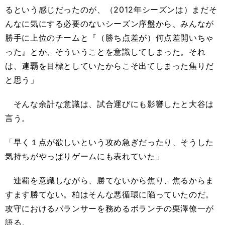
るという感じだったのが、（2012年シーズンは）まだそ
んなに気にする必要のないシーズン序盤から、みんなが
勝手に上位のチームと『（勝ち点差が）何点差開いちゃ
った』とか、そういうことを意識してしまった。それ
は、連覇を目標としていたからこそ出てしまった焦りだ
と思う」
そんな余計な意識は、試合運びにも影響したと大谷は
言う。
「早く１点が欲しいという攻め急ぎだったり、そうした
気持ちがやっぱりゲームにも表れていた」
連覇を意識しながら、勝てないから焦り、焦るからま
すます勝てない。柏はそんな悪循環に陥っていたのだ。
攻守におけるバランサーを務めるボランチの栗澤僚一が
語る。