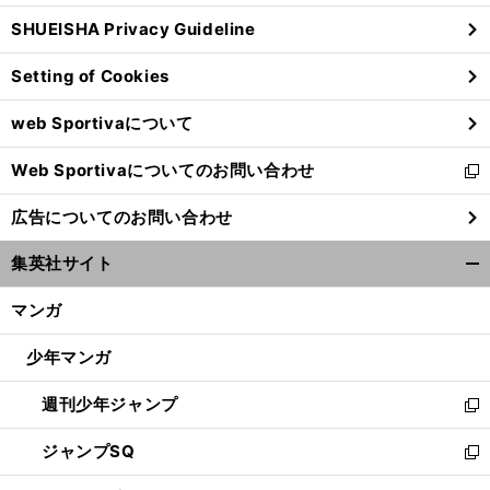
ウ
SHUEISHA Privacy Guideline
ィ
ン
Setting of Cookies
ド
ウ
web Sportivaについて
で
開
Web Sportivaについてのお問い合わせ
く
新
し
広告についてのお問い合わせ
い
ウ
集英社サイト
ィ
開
ン
く/
マンガ
ド
閉
ウ
じ
少年マンガ
で
る
開
週刊少年ジャンプ
く
新
し
ジャンプSQ
い
新
ウ
し