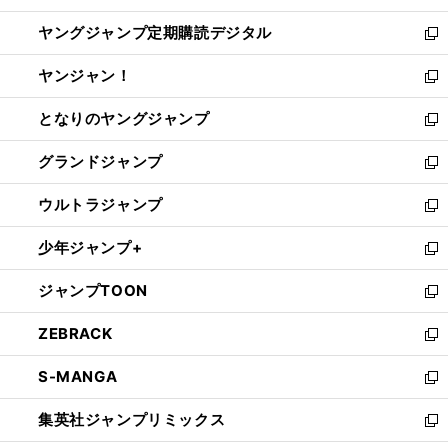
開
ウ
ン
し
ヤングジャンプ定期購読デジタル
く
で
ド
い
新
開
ウ
ウ
し
ヤンジャン！
く
で
ィ
い
新
開
ン
ウ
し
となりのヤングジャンプ
く
ド
ィ
い
新
ウ
ン
ウ
し
グランドジャンプ
で
ド
ィ
い
新
開
ウ
ン
ウ
し
ウルトラジャンプ
く
で
ド
ィ
い
新
開
ウ
ン
ウ
し
少年ジャンプ+
く
で
ド
ィ
い
新
開
ウ
ン
ウ
し
ジャンプTOON
く
で
ド
ィ
い
新
開
ウ
ン
ウ
し
ZEBRACK
く
で
ド
ィ
い
新
開
ウ
ン
ウ
し
S-MANGA
く
で
ド
ィ
い
新
開
ウ
ン
ウ
し
集英社ジャンプリミックス
く
で
ド
ィ
い
新
開
ウ
ン
ウ
し