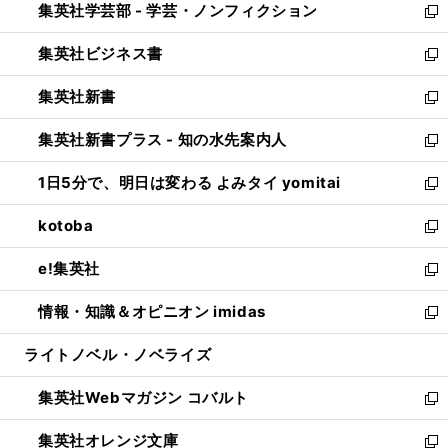
集英社学芸部 - 学芸・ノンフィクション
く
で
ド
ィ
新
開
ウ
ン
し
集英社ビジネス書
く
で
ド
い
新
開
ウ
ウ
し
集英社新書
く
で
ィ
い
新
開
ン
ウ
し
集英社新書プラス - 知の水先案内人
く
ド
ィ
い
新
ウ
ン
ウ
し
1日5分で、明日は変わる よみタイ yomitai
で
ド
ィ
い
新
開
ウ
ン
ウ
し
kotoba
く
で
ド
ィ
い
新
開
ウ
ン
ウ
し
e!集英社
く
で
ド
ィ
い
新
開
ウ
ン
ウ
し
情報・知識＆オピニオン imidas
く
で
ド
ィ
い
新
開
ウ
ン
ウ
し
ライトノベル・ノベライズ
く
で
ド
ィ
い
開
ウ
ン
ウ
集英社Webマガジン コバルト
く
で
ド
ィ
新
開
ウ
ン
し
集英社オレンジ文庫
く
で
ド
い
新