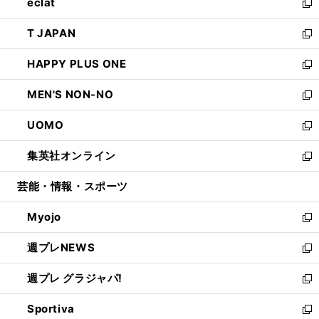
eclat
く
で
ド
ィ
い
新
開
ウ
ン
ウ
し
T JAPAN
く
で
ド
ィ
い
新
開
ウ
ン
ウ
し
HAPPY PLUS ONE
く
で
ド
ィ
い
新
開
ウ
ン
ウ
し
MEN'S NON-NO
く
で
ド
ィ
い
新
開
ウ
ン
ウ
し
UOMO
く
で
ド
ィ
い
新
開
ウ
ン
ウ
し
集英社オンライン
く
で
ド
ィ
い
新
開
ウ
ン
ウ
し
芸能・情報・スポーツ
く
で
ド
ィ
い
開
ウ
ン
ウ
Myojo
く
で
ド
ィ
新
開
ウ
ン
し
週プレNEWS
く
で
ド
い
新
開
ウ
ウ
し
週プレ グラジャパ!
く
で
ィ
い
新
開
ン
ウ
し
Sportiva
く
ド
ィ
い
新