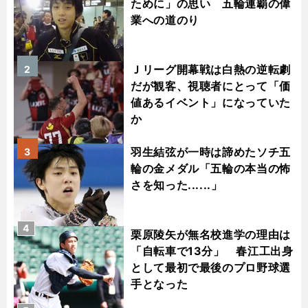
ために」の思い 五輪連覇の偉
業への道のり
Ｊリーグ開幕戦は白熱の逆転劇
2
だが観客、視聴者にとって「価
値あるイベント」になっていた
か
羽生結弦が一時は諦めたソチ五
3
輪の金メダル「五輪の本当の怖
さを知った......」
4
栗原陵矢が無名校進学の理由は
「自転車で13分」 春江工出身
として最初で最後のプロ野球選
手となった