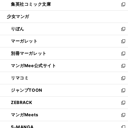
集英社コミック文庫
く
で
ド
ィ
い
新
開
ウ
ン
ウ
し
少女マンガ
く
で
ド
ィ
い
開
ウ
ン
ウ
りぼん
く
で
ド
ィ
新
開
ウ
ン
し
マーガレット
く
で
ド
い
新
開
ウ
ウ
し
別冊マーガレット
く
で
ィ
い
新
開
ン
ウ
し
マンガMee公式サイト
く
ド
ィ
い
新
ウ
ン
ウ
し
リマコミ
で
ド
ィ
い
新
開
ウ
ン
ウ
し
ジャンプTOON
く
で
ド
ィ
い
新
開
ウ
ン
ウ
し
ZEBRACK
く
で
ド
ィ
い
新
開
ウ
ン
ウ
し
マンガMeets
く
で
ド
ィ
い
新
開
ウ
ン
ウ
し
S-MANGA
く
で
ド
ィ