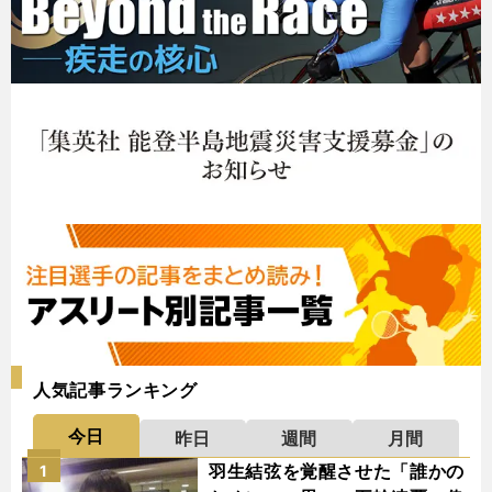
人気記事ランキング
今日
昨日
週間
月間
羽生結弦を覚醒させた「誰かの
1