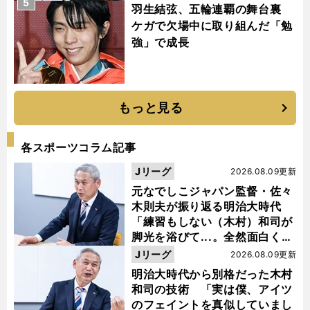
5
羽生結弦、五輪連覇の舞台裏
ケガで欠場中に取り組んだ「勉
強」で成長
もっと見る
各スポーツコラム記事
Jリーグ
2026.08.09更新
元なでしこジャパン監督・佐々
木則夫が振り返る明治大時代
「練習もしない（木村）和司が
脚光を浴びて...。全然面白くな
い４年間でした」
Jリーグ
2026.08.09更新
明治大時代から別格だった木村
和司の技術 「実は僕、アイツ
のフェイントを真似していまし