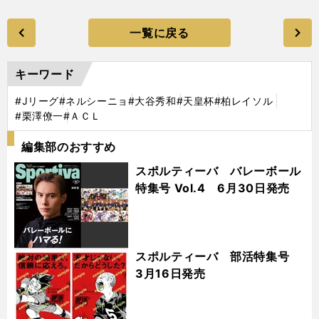
一覧に戻る
キーワード
#Jリーグ
#ネルシーニョ
#大谷秀和
#天皇杯
#柏レイソル
#栗澤僚一
#ＡＣＬ
編集部のおすすめ
スポルティーバ バレーボール
特集号 Vol.4 6月30日発売
スポルティーバ 部活特集号
3月16日発売