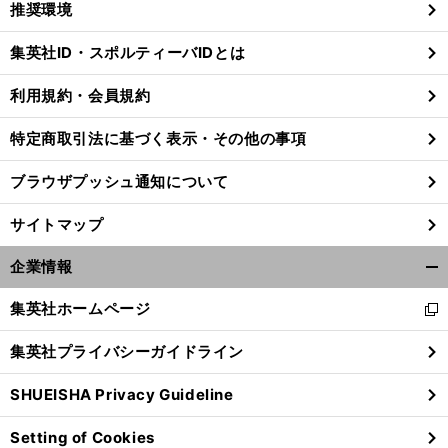
推奨環境
閉
じ
集英社ID・スポルティーバIDとは
る
利用規約・会員規約
特定商取引法に基づく表示・その他の事項
ブラウザプッシュ通知について
サイトマップ
企業情報
開
く/
集英社ホームページ
新
閉
し
じ
集英社プライバシーガイドライン
い
る
ウ
SHUEISHA Privacy Guideline
ィ
ン
Setting of Cookies
ド