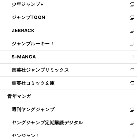
少年ジャンプ+
で
ド
ィ
い
新
開
ウ
ン
ウ
し
ジャンプTOON
く
で
ド
ィ
い
新
開
ウ
ン
ウ
し
ZEBRACK
く
で
ド
ィ
い
新
開
ウ
ン
ウ
し
ジャンプルーキー！
く
で
ド
ィ
い
新
開
ウ
ン
ウ
し
S-MANGA
く
で
ド
ィ
い
新
開
ウ
ン
ウ
し
集英社ジャンプリミックス
く
で
ド
ィ
い
新
開
ウ
ン
ウ
し
集英社コミック文庫
く
で
ド
ィ
い
新
開
ウ
ン
ウ
し
青年マンガ
く
で
ド
ィ
い
開
ウ
ン
ウ
週刊ヤングジャンプ
く
で
ド
ィ
新
開
ウ
ン
し
ヤングジャンプ定期購読デジタル
く
で
ド
い
新
開
ウ
ウ
し
ヤンジャン！
く
で
ィ
い