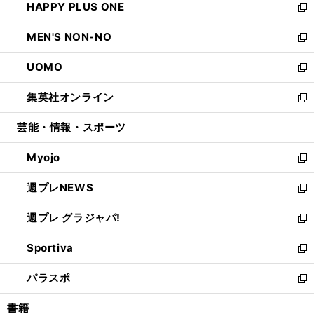
HAPPY PLUS ONE
く
で
ド
ィ
い
新
開
ウ
ン
ウ
し
MEN'S NON-NO
く
で
ド
ィ
い
新
開
ウ
ン
ウ
し
UOMO
く
で
ド
ィ
い
新
開
ウ
ン
ウ
し
集英社オンライン
く
で
ド
ィ
い
新
開
ウ
ン
ウ
し
芸能・情報・スポーツ
く
で
ド
ィ
い
開
ウ
ン
ウ
Myojo
く
で
ド
ィ
新
開
ウ
ン
し
週プレNEWS
く
で
ド
い
新
開
ウ
ウ
し
週プレ グラジャパ!
く
で
ィ
い
新
開
ン
ウ
し
Sportiva
く
ド
ィ
い
新
ウ
ン
ウ
し
パラスポ
で
ド
ィ
い
新
開
ウ
ン
ウ
し
書籍
く
で
ド
ィ
い