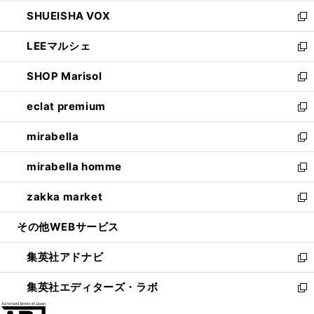
ウ
ン
ウ
し
SHUEISHA VOX
で
ド
ィ
い
新
開
ウ
ン
ウ
し
LEEマルシェ
く
で
ド
ィ
い
新
開
ウ
ン
ウ
し
SHOP Marisol
く
で
ド
ィ
い
新
開
ウ
ン
ウ
し
eclat premium
く
で
ド
ィ
い
新
開
ウ
ン
ウ
し
mirabella
く
で
ド
ィ
い
新
開
ウ
ン
ウ
し
mirabella homme
く
で
ド
ィ
い
新
開
ウ
ン
ウ
し
zakka market
く
で
ド
ィ
い
新
開
ウ
ン
ウ
し
その他WEBサービス
く
で
ド
ィ
い
開
ウ
ン
ウ
集英社アドナビ
く
で
ド
ィ
新
開
ウ
ン
し
集英社エディターズ・ラボ
く
で
ド
い
新
開
ウ
ウ
し