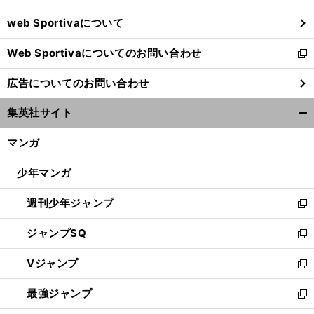
ウ
web Sportivaについて
で
開
Web Sportivaについてのお問い合わせ
く
新
し
広告についてのお問い合わせ
い
ウ
集英社サイト
ィ
開
ン
く/
マンガ
ド
閉
ウ
じ
少年マンガ
で
る
開
週刊少年ジャンプ
く
新
し
ジャンプSQ
い
新
ウ
し
Vジャンプ
ィ
い
新
ン
ウ
し
最強ジャンプ
ド
ィ
い
新
ウ
ン
ウ
し