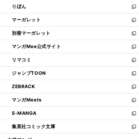
ウ
ン
ウ
りぼん
く
で
ド
ィ
新
開
ウ
ン
し
マーガレット
く
で
ド
い
新
開
ウ
ウ
し
別冊マーガレット
く
で
ィ
い
新
開
ン
ウ
し
マンガMee公式サイト
く
ド
ィ
い
新
ウ
ン
ウ
し
リマコミ
で
ド
ィ
い
新
開
ウ
ン
ウ
し
ジャンプTOON
く
で
ド
ィ
い
新
開
ウ
ン
ウ
し
ZEBRACK
く
で
ド
ィ
い
新
開
ウ
ン
ウ
し
マンガMeets
く
で
ド
ィ
い
新
開
ウ
ン
ウ
し
S-MANGA
く
で
ド
ィ
い
新
開
ウ
ン
ウ
し
集英社コミック文庫
く
で
ド
ィ
い
新
開
ウ
ン
ウ
し