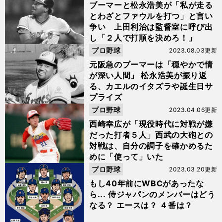
ブーマーと松永浩美が「私が走る
とわざとファウルを打つ」と言い
争い 上田利治は監督室に呼び出
し「２人で打順を決めろ！」
プロ野球
2023.08.03更新
元阪急のブーマーは「穏やかで情
が深い人間」 松永浩美が振り返
る、カエルのイタズラや誕生日サ
プライズ
プロ野球
2023.04.06更新
西崎幸広が「現役時代に対戦が嫌
だった打者５人」西武の大砲との
対戦は、自分の調子を確かめるた
めに「使って」いた
プロ野球
2023.03.20更新
もし40年前にWBCがあったな
ら... 侍ジャパンのメンバーはどう
なる？ エースは？ ４番は？