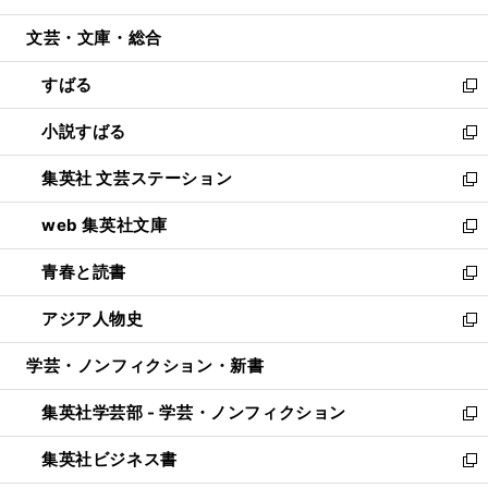
開
ウ
ン
ウ
文芸・文庫・総合
く
で
ド
ィ
開
ウ
ン
すばる
く
で
ド
新
開
ウ
し
小説すばる
く
で
い
新
開
ウ
し
集英社 文芸ステーション
く
ィ
い
新
ン
ウ
し
web 集英社文庫
ド
ィ
い
新
ウ
ン
ウ
し
青春と読書
で
ド
ィ
い
新
開
ウ
ン
ウ
し
アジア人物史
く
で
ド
ィ
い
新
開
ウ
ン
ウ
し
学芸・ノンフィクション・新書
く
で
ド
ィ
い
開
ウ
ン
ウ
集英社学芸部 - 学芸・ノンフィクション
く
で
ド
ィ
新
開
ウ
ン
し
集英社ビジネス書
く
で
ド
い
新
開
ウ
ウ
し