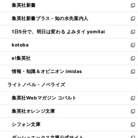
集英社新書
く
で
ィ
い
新
開
ン
ウ
し
集英社新書プラス - 知の水先案内人
く
ド
ィ
い
新
ウ
ン
ウ
し
1日5分で、明日は変わる よみタイ yomitai
で
ド
ィ
い
新
開
ウ
ン
ウ
し
kotoba
く
で
ド
ィ
い
新
開
ウ
ン
ウ
し
e!集英社
く
で
ド
ィ
い
新
開
ウ
ン
ウ
し
情報・知識＆オピニオン imidas
く
で
ド
ィ
い
新
開
ウ
ン
ウ
し
ライトノベル・ノベライズ
く
で
ド
ィ
い
開
ウ
ン
ウ
集英社Webマガジン コバルト
く
で
ド
ィ
新
開
ウ
ン
し
集英社オレンジ文庫
く
で
ド
い
新
開
ウ
ウ
し
シフォン文庫
く
で
ィ
い
新
開
ン
ウ
し
ダッシュエックス文庫公式サイト
く