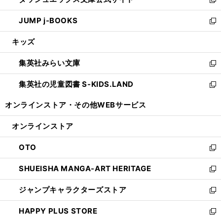
ド
ィ
い
新
ウ
ン
ウ
し
JUMP j-BOOKS
で
ド
ィ
い
新
開
ウ
ン
ウ
し
キッズ
く
で
ド
ィ
い
開
ウ
ン
ウ
集英社みらい文庫
く
で
ド
ィ
新
開
ウ
ン
し
集英社の児童図書 S-KIDS.LAND
く
で
ド
い
新
開
ウ
ウ
し
オンラインストア・
その他WEBサービス
く
で
ィ
い
開
ン
ウ
オンラインストア
く
ド
ィ
ウ
ン
OTO
で
ド
新
開
ウ
し
SHUEISHA MANGA-ART HERITAGE
く
で
い
新
開
ウ
し
ジャンプキャラクターズストア
く
ィ
い
新
ン
ウ
し
HAPPY PLUS STORE
ド
ィ
い
新