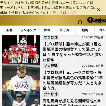
当サイトでは当社の提携先等がお客様のニーズ等について調
査・分析したり、お客様にお勧めの広告を表⽰する⽬的で Co
閉じ
okie を使⽤する場合があります。
詳しくはこちら
る
マイペ
web Sportiva (webスポルティーバ)
検索
メニュ
we
ー
「#門田博光」の最新ニュース・ 情報
b
ジ
新着
ランキング
野球
サッカー
競馬
ゴル
ス
プロ野球
2026.01.29更新
ポ
ル
【プロ野球】藤本博史が振り返る
テ
常勝球団の指揮官として過ごした
ィ
日々 勝てなかった監督生活と貫い
ー
た信念
バ
プロ野球
2026.02.16更新
【プロ野球】元ホークス監督・藤
本博史が語る異色の指導者論 11年
の居酒屋経営が育んだ「人と向き
合う力」
プロ野球
2026.01.14更新
石毛宏典が振り返る潮崎哲也の8