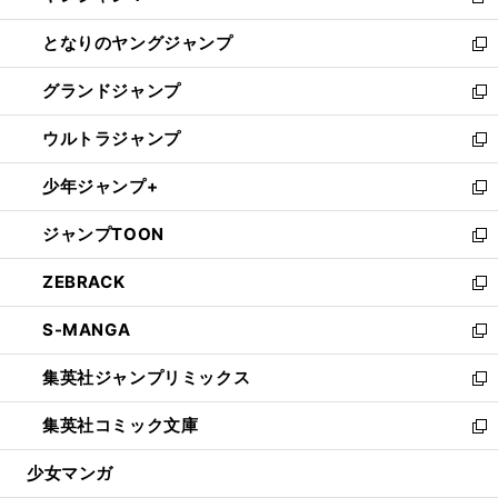
新
開
ン
ウ
し
となりのヤングジャンプ
く
ド
ィ
い
新
ウ
ン
ウ
し
グランドジャンプ
で
ド
ィ
い
新
開
ウ
ン
ウ
し
ウルトラジャンプ
く
で
ド
ィ
い
新
開
ウ
ン
ウ
し
少年ジャンプ+
く
で
ド
ィ
い
新
開
ウ
ン
ウ
し
ジャンプTOON
く
で
ド
ィ
い
新
開
ウ
ン
ウ
し
ZEBRACK
く
で
ド
ィ
い
新
開
ウ
ン
ウ
し
S-MANGA
く
で
ド
ィ
い
新
開
ウ
ン
ウ
し
集英社ジャンプリミックス
く
で
ド
ィ
い
新
開
ウ
ン
ウ
し
集英社コミック文庫
く
で
ド
ィ
い
新
開
ウ
ン
ウ
し
少女マンガ
く
で
ド
ィ
い
開