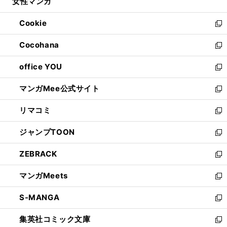
女性マンガ
く
で
ド
ィ
い
開
ウ
ン
ウ
Cookie
く
で
ド
ィ
新
開
ウ
ン
し
Cocohana
く
で
ド
い
新
開
ウ
ウ
し
office YOU
く
で
ィ
い
新
開
ン
ウ
し
マンガMee公式サイト
く
ド
ィ
い
新
ウ
ン
ウ
し
リマコミ
で
ド
ィ
い
新
開
ウ
ン
ウ
し
ジャンプTOON
く
で
ド
ィ
い
新
開
ウ
ン
ウ
し
ZEBRACK
く
で
ド
ィ
い
新
開
ウ
ン
ウ
し
マンガMeets
く
で
ド
ィ
い
新
開
ウ
ン
ウ
し
S-MANGA
く
で
ド
ィ
い
新
開
ウ
ン
ウ
し
集英社コミック文庫
く
で
ド
ィ
い
新