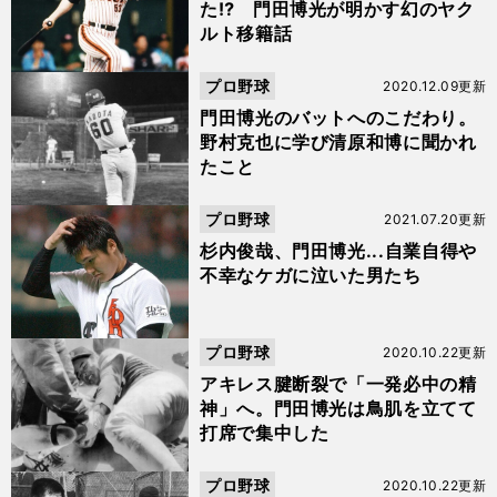
た⁉︎ 門田博光が明かす幻のヤク
ルト移籍話
プロ野球
2020.12.09更新
門田博光のバットへのこだわり。
野村克也に学び清原和博に聞かれ
たこと
プロ野球
2021.07.20更新
杉内俊哉、門田博光...自業自得や
不幸なケガに泣いた男たち
プロ野球
2020.10.22更新
アキレス腱断裂で「一発必中の精
神」へ。門田博光は鳥肌を立てて
打席で集中した
プロ野球
2020.10.22更新