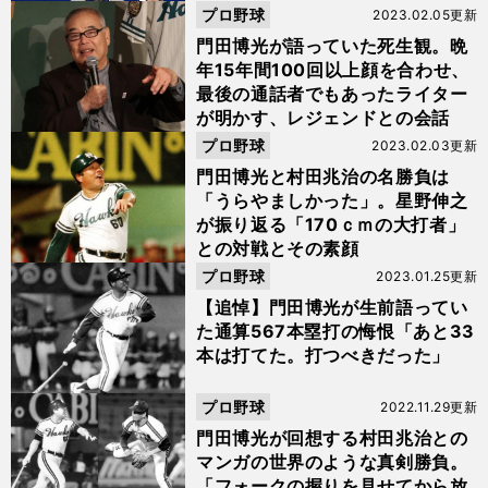
プロ野球
2023.02.05更新
門田博光が語っていた死生観。晩
年15年間100回以上顔を合わせ、
最後の通話者でもあったライター
が明かす、レジェンドとの会話
プロ野球
2023.02.03更新
門田博光と村田兆治の名勝負は
「うらやましかった」。星野伸之
が振り返る「170ｃｍの大打者」
との対戦とその素顔
プロ野球
2023.01.25更新
【追悼】門田博光が生前語ってい
た通算567本塁打の悔恨「あと33
本は打てた。打つべきだった」
プロ野球
2022.11.29更新
門田博光が回想する村田兆治との
マンガの世界のような真剣勝負。
「フォークの握りを見せてから放