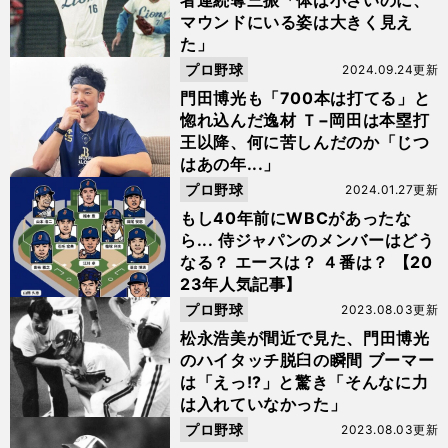
者連続奪三振「体は小さいのに、
マウンドにいる姿は大きく見え
た」
プロ野球
2024.09.24更新
門田博光も「700本は打てる」と
惚れ込んだ逸材 Ｔ−岡田は本塁打
王以降、何に苦しんだのか「じつ
はあの年...」
プロ野球
2024.01.27更新
もし40年前にWBCがあったな
ら... 侍ジャパンのメンバーはどう
なる？ エースは？ ４番は？ 【20
23年人気記事】
プロ野球
2023.08.03更新
松永浩美が間近で見た、門田博光
のハイタッチ脱臼の瞬間 ブーマー
は「えっ!?」と驚き「そんなに力
は入れていなかった」
プロ野球
2023.08.03更新