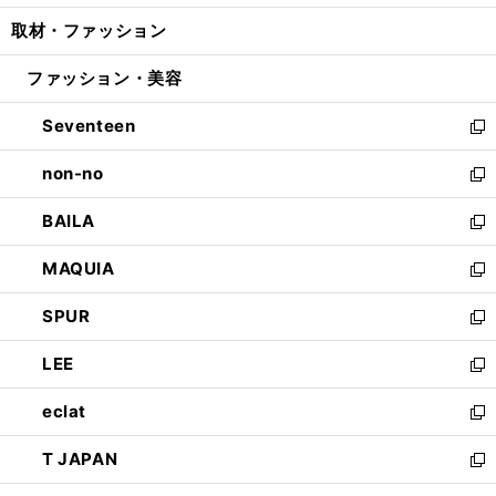
開
ウ
ン
ウ
し
取材・ファッション
く
で
ド
ィ
い
開
ウ
ン
ウ
ファッション・美容
く
で
ド
ィ
開
ウ
ン
Seventeen
く
で
ド
新
開
ウ
し
non-no
く
で
い
新
開
ウ
し
BAILA
く
ィ
い
新
ン
ウ
し
MAQUIA
ド
ィ
い
新
ウ
ン
ウ
し
SPUR
で
ド
ィ
い
新
開
ウ
ン
ウ
し
LEE
く
で
ド
ィ
い
新
開
ウ
ン
ウ
し
eclat
く
で
ド
ィ
い
新
開
ウ
ン
ウ
し
T JAPAN
く
で
ド
ィ
い
新
開
ウ
ン
ウ
し