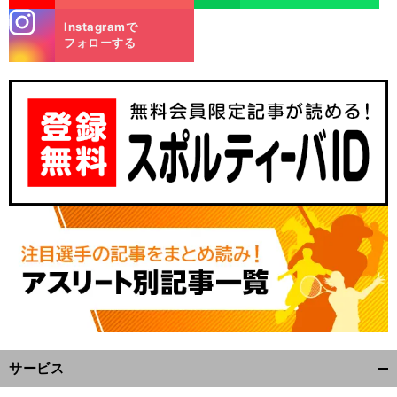
stagra
Instagramで
m
フォローする
サービス
開
く/