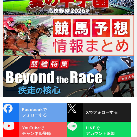
cebo
X
Facebookで
Xでフォローする
ok
フォローする
uTube
LINE
YouTubeで
LINEで
チャンネル登録
アカウント追加