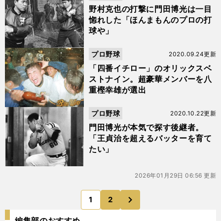
野村克也の打撃に門田博光は一目
惚れした「ほんまもんのプロの打
球や」
プロ野球
2020.09.24更新
「四番イチロー」のオリックスベ
ストナイン。超豪華メンバーを八
重樫幸雄が選出
プロ野球
2020.10.22更新
門田博光が本気で探す後継者。
「王貞治を超えるバッターを育て
たい」
2026年01月29日 06:56 更新
次
1
2
のページへ
編集部のおすすめ