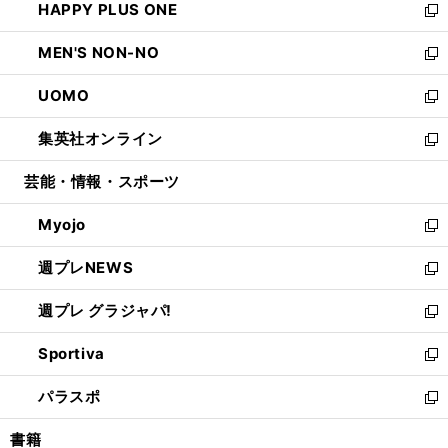
HAPPY PLUS ONE
く
で
ド
ィ
い
新
開
ウ
ン
ウ
し
MEN'S NON-NO
く
で
ド
ィ
い
新
開
ウ
ン
ウ
し
UOMO
く
で
ド
ィ
い
新
開
ウ
ン
ウ
し
集英社オンライン
く
で
ド
ィ
い
新
開
ウ
ン
ウ
し
芸能・情報・スポーツ
く
で
ド
ィ
い
開
ウ
ン
ウ
Myojo
く
で
ド
ィ
新
開
ウ
ン
し
週プレNEWS
く
で
ド
い
新
開
ウ
ウ
し
週プレ グラジャパ!
く
で
ィ
い
新
開
ン
ウ
し
Sportiva
く
ド
ィ
い
新
ウ
ン
ウ
し
パラスポ
で
ド
ィ
い
新
開
ウ
ン
ウ
し
書籍
く
で
ド
ィ
い