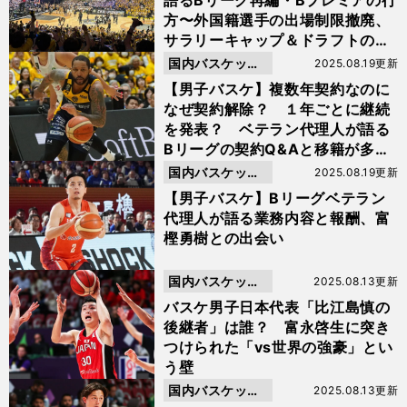
語るBリーグ再編・Bプレミアの行
方〜外国籍選手の出場制限撤廃、
サラリーキャップ＆ドラフトの導
入〜
国内バスケット
2025.08.19更新
ボール
【男子バスケ】複数年契約なのに
なぜ契約解除？ １年ごとに継続
を発表？ ベテラン代理人が語る
Bリーグの契約Q&Aと移籍が多い
理由
国内バスケット
2025.08.19更新
ボール
【男子バスケ】Bリーグベテラン
代理人が語る業務内容と報酬、富
樫勇樹との出会い
国内バスケット
2025.08.13更新
ボール
バスケ男子日本代表「比江島慎の
後継者」は誰？ 富永啓生に突き
つけられた「vs世界の強豪」とい
う壁
国内バスケット
2025.08.13更新