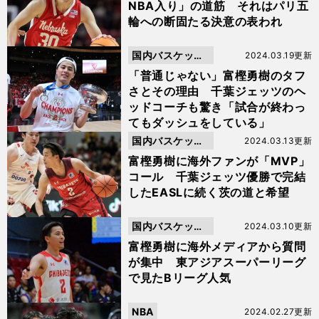
NBA入り」の道筋 それはパリ五
輪への断固たる決意の表われ
国内バスケット
2024.03.19更新
ボール
「普通じゃない」富樫勇樹のタフ
さとその理由 千葉ジェッツのヘ
ッドコーチも驚き「試合が終わっ
てもダッシュをしている」
国内バスケット
2024.03.13更新
ボール
富樫勇樹に海外ファンが「MVP」
コール 千葉ジェッツ優勝で完結
したEASLに続く茨の道と希望
国内バスケット
2024.03.10更新
ボール
富樫勇樹に海外メディアから質問
が集中 東アジアスーパーリーグ
で見たBリーグ人気
NBA
2024.02.27更新