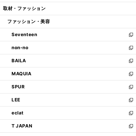
開
ウ
ン
ウ
し
取材・ファッション
く
で
ド
ィ
い
開
ウ
ン
ウ
ファッション・美容
く
で
ド
ィ
開
ウ
ン
Seventeen
く
で
ド
新
開
ウ
し
non-no
く
で
い
新
開
ウ
し
BAILA
く
ィ
い
新
ン
ウ
し
MAQUIA
ド
ィ
い
新
ウ
ン
ウ
し
SPUR
で
ド
ィ
い
新
開
ウ
ン
ウ
し
LEE
く
で
ド
ィ
い
新
開
ウ
ン
ウ
し
eclat
く
で
ド
ィ
い
新
開
ウ
ン
ウ
し
T JAPAN
く
で
ド
ィ
い
新
開
ウ
ン
ウ
し