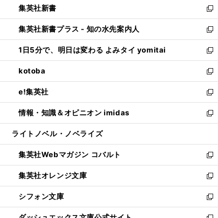
集英社新書
く
で
ィ
い
新
開
ン
ウ
し
集英社新書プラス - 知の水先案内人
く
ド
ィ
い
新
ウ
ン
ウ
し
1日5分で、明日は変わる よみタイ yomitai
で
ド
ィ
い
新
開
ウ
ン
ウ
し
kotoba
く
で
ド
ィ
い
新
開
ウ
ン
ウ
し
e!集英社
く
で
ド
ィ
い
新
開
ウ
ン
ウ
し
情報・知識＆オピニオン imidas
く
で
ド
ィ
い
新
開
ウ
ン
ウ
し
ライトノベル・ノベライズ
く
で
ド
ィ
い
開
ウ
ン
ウ
集英社Webマガジン コバルト
く
で
ド
ィ
新
開
ウ
ン
し
集英社オレンジ文庫
く
で
ド
い
新
開
ウ
ウ
し
シフォン文庫
く
で
ィ
い
新
開
ン
ウ
し
ダッシュエックス文庫公式サイト
く