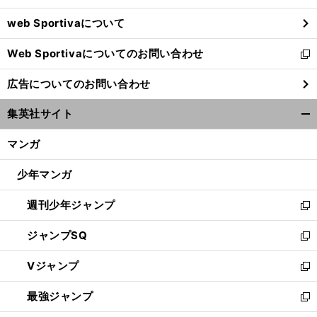
ウ
web Sportivaについて
で
開
Web Sportivaについてのお問い合わせ
く
新
し
広告についてのお問い合わせ
い
ウ
集英社サイト
ィ
開
ン
く/
マンガ
ド
閉
ウ
じ
少年マンガ
で
る
開
週刊少年ジャンプ
く
新
し
ジャンプSQ
い
新
ウ
し
Vジャンプ
ィ
い
新
ン
ウ
し
最強ジャンプ
ド
ィ
い
新
ウ
ン
ウ
し