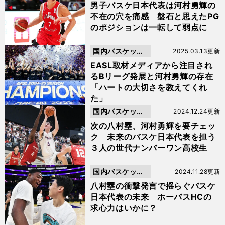
ボール
男子バスケ日本代表は河村勇輝の
不在の穴を痛感 盤石と思えたPG
のポジションは一転して弱点に
国内バスケット
2025.03.13更新
ボール
EASL取材メディアから注目され
るBリーグ発展と河村勇輝の存在
「ハートの大切さを教えてくれ
た」
国内バスケット
2024.12.24更新
ボール
次の八村塁、河村勇輝を要チェッ
ク 未来のバスケ日本代表を担う
３人の世代ナンバーワン高校生
国内バスケット
2024.11.28更新
ボール
八村塁の衝撃発言で揺らぐバスケ
日本代表の未来 ホーバスHCの
求心力はいかに？