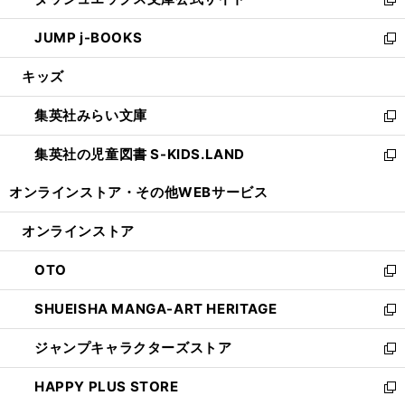
ド
ィ
い
新
ウ
ン
ウ
し
JUMP j-BOOKS
で
ド
ィ
い
新
開
ウ
ン
ウ
し
キッズ
く
で
ド
ィ
い
開
ウ
ン
ウ
集英社みらい文庫
く
で
ド
ィ
新
開
ウ
ン
し
集英社の児童図書 S-KIDS.LAND
く
で
ド
い
新
開
ウ
ウ
し
オンラインストア・
その他WEBサービス
く
で
ィ
い
開
ン
ウ
オンラインストア
く
ド
ィ
ウ
ン
OTO
で
ド
新
開
ウ
し
SHUEISHA MANGA-ART HERITAGE
く
で
い
新
開
ウ
し
ジャンプキャラクターズストア
く
ィ
い
新
ン
ウ
し
HAPPY PLUS STORE
ド
ィ
い
新