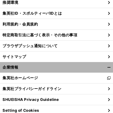
推奨環境
閉
じ
集英社ID・スポルティーバIDとは
る
利用規約・会員規約
特定商取引法に基づく表示・その他の事項
ブラウザプッシュ通知について
サイトマップ
企業情報
開
く/
集英社ホームページ
新
閉
し
じ
集英社プライバシーガイドライン
い
る
ウ
SHUEISHA Privacy Guideline
ィ
ン
Setting of Cookies
ド