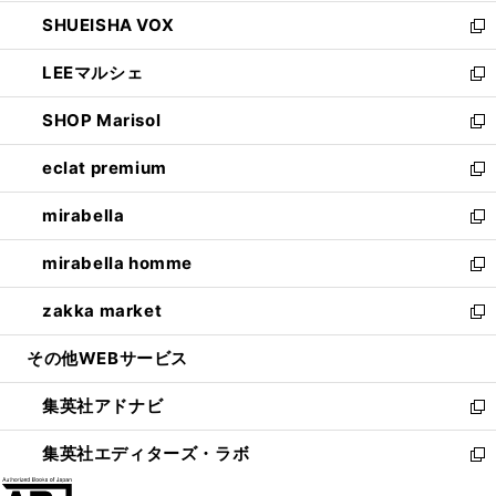
ウ
ン
ウ
し
SHUEISHA VOX
で
ド
ィ
い
新
開
ウ
ン
ウ
し
LEEマルシェ
く
で
ド
ィ
い
新
開
ウ
ン
ウ
し
SHOP Marisol
く
で
ド
ィ
い
新
開
ウ
ン
ウ
し
eclat premium
く
で
ド
ィ
い
新
開
ウ
ン
ウ
し
mirabella
く
で
ド
ィ
い
新
開
ウ
ン
ウ
し
mirabella homme
く
で
ド
ィ
い
新
開
ウ
ン
ウ
し
zakka market
く
で
ド
ィ
い
新
開
ウ
ン
ウ
し
その他WEBサービス
く
で
ド
ィ
い
開
ウ
ン
ウ
集英社アドナビ
く
で
ド
ィ
新
開
ウ
ン
し
集英社エディターズ・ラボ
く
で
ド
い
新
開
ウ
ウ
し