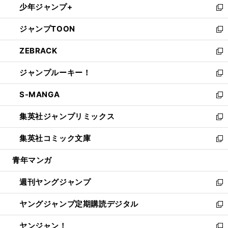
少年ジャンプ+
で
ド
ィ
い
新
開
ウ
ン
ウ
し
ジャンプTOON
く
で
ド
ィ
い
新
開
ウ
ン
ウ
し
ZEBRACK
く
で
ド
ィ
い
新
開
ウ
ン
ウ
し
ジャンプルーキー！
く
で
ド
ィ
い
新
開
ウ
ン
ウ
し
S-MANGA
く
で
ド
ィ
い
新
開
ウ
ン
ウ
し
集英社ジャンプリミックス
く
で
ド
ィ
い
新
開
ウ
ン
ウ
し
集英社コミック文庫
く
で
ド
ィ
い
新
開
ウ
ン
ウ
し
青年マンガ
く
で
ド
ィ
い
開
ウ
ン
ウ
週刊ヤングジャンプ
く
で
ド
ィ
新
開
ウ
ン
し
ヤングジャンプ定期購読デジタル
く
で
ド
い
新
開
ウ
ウ
し
ヤンジャン！
く
で
ィ
い