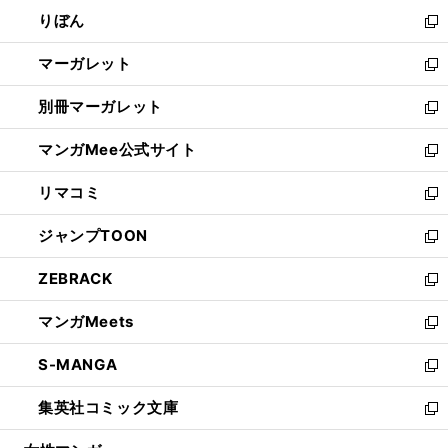
ウ
ン
ウ
りぼん
く
で
ド
ィ
新
開
ウ
ン
し
マーガレット
く
で
ド
い
新
開
ウ
ウ
し
別冊マーガレット
く
で
ィ
い
新
開
ン
ウ
し
マンガMee公式サイト
く
ド
ィ
い
新
ウ
ン
ウ
し
リマコミ
で
ド
ィ
い
新
開
ウ
ン
ウ
し
ジャンプTOON
く
で
ド
ィ
い
新
開
ウ
ン
ウ
し
ZEBRACK
く
で
ド
ィ
い
新
開
ウ
ン
ウ
し
マンガMeets
く
で
ド
ィ
い
新
開
ウ
ン
ウ
し
S-MANGA
く
で
ド
ィ
い
新
開
ウ
ン
ウ
し
集英社コミック文庫
く
で
ド
ィ
い
新
開
ウ
ン
ウ
し