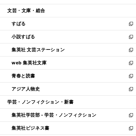
開
ウ
ン
ウ
文芸・文庫・総合
く
で
ド
ィ
開
ウ
ン
すばる
く
で
ド
新
開
ウ
し
小説すばる
く
で
い
新
開
ウ
し
集英社 文芸ステーション
く
ィ
い
新
ン
ウ
し
web 集英社文庫
ド
ィ
い
新
ウ
ン
ウ
し
青春と読書
で
ド
ィ
い
新
開
ウ
ン
ウ
し
アジア人物史
く
で
ド
ィ
い
新
開
ウ
ン
ウ
し
学芸・ノンフィクション・新書
く
で
ド
ィ
い
開
ウ
ン
ウ
集英社学芸部 - 学芸・ノンフィクション
く
で
ド
ィ
新
開
ウ
ン
し
集英社ビジネス書
く
で
ド
い
新
開
ウ
ウ
し