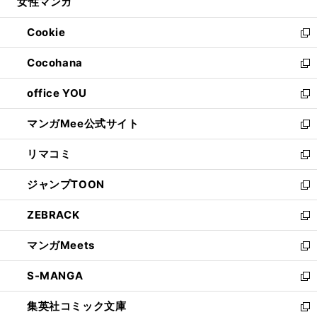
女性マンガ
く
で
ド
ィ
い
開
ウ
ン
ウ
Cookie
く
で
ド
ィ
新
開
ウ
ン
し
Cocohana
く
で
ド
い
新
開
ウ
ウ
し
office YOU
く
で
ィ
い
新
開
ン
ウ
し
マンガMee公式サイト
く
ド
ィ
い
新
ウ
ン
ウ
し
リマコミ
で
ド
ィ
い
新
開
ウ
ン
ウ
し
ジャンプTOON
く
で
ド
ィ
い
新
開
ウ
ン
ウ
し
ZEBRACK
く
で
ド
ィ
い
新
開
ウ
ン
ウ
し
マンガMeets
く
で
ド
ィ
い
新
開
ウ
ン
ウ
し
S-MANGA
く
で
ド
ィ
い
新
開
ウ
ン
ウ
し
集英社コミック文庫
く
で
ド
ィ
い
新