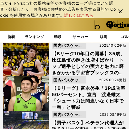
当サイトでは当社の提携先等がお客様のニーズ等について調
査・分析したり、お客様にお勧めの広告を表⽰する⽬的で Co
閉じ
okie を使⽤する場合があります。
詳しくはこちら
る
マイペ
web Sportiva (webスポルティーバ)
検索
メニュ
we
ー
「富樫勇樹」の検索結果
b
ジ
新着
ランキング
野球
サッカー
競馬
ゴル
ス
国内バスケット
2025.10.02更新
ポ
ル
ボール
【Bリーグ10年目の開幕】35歳、
テ
比江島慎の輝きは増すばかり ト
ィ
ップ選手としての実力と魅力に磨
ー
きがかかる宇都宮ブレックスの主
バ
役
国内バスケット
2025.09.26更新
ボール
【Ｂリーグ】富永啓生「3P成功率
50パーセント」宣言 渡邊雄太
「シュート力は間違いなく日本で
一番」と警戒
国内バスケット
2025.08.19更新
ボール
【男子バスケ】ベテラン代理人が