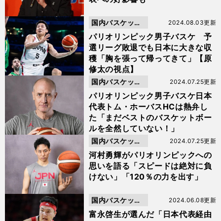
国内バスケット
2024.08.03更新
ボール
パリオリンピック男子バスケ 予
選リーグ敗退でも日本に大きな収
穫「胸を張って帰ってきて」【原
修太の視点】
国内バスケット
2024.07.25更新
ボール
パリオリンピック男子バスケ日本
代表トム・ホーバスHCは熱弁し
た「まだベストのバスケットボー
ルを全然していない！」
国内バスケット
2024.07.25更新
ボール
河村勇輝がパリオリンピックへの
思いを語る「スピードは絶対に負
けない」「120％の力を出す」
国内バスケット
2024.06.08更新
ボール
富永啓生が選んだ「日本代表経由