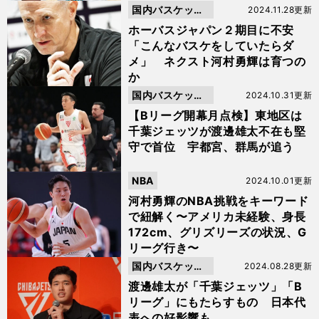
国内バスケット
2024.11.28更新
ボール
ホーバスジャパン２期目に不安
「こんなバスケをしていたらダ
メ」 ネクスト河村勇輝は育つの
か
国内バスケット
2024.10.31更新
ボール
【Bリーグ開幕月点検】東地区は
千葉ジェッツが渡邊雄太不在も堅
守で首位 宇都宮、群馬が追う
NBA
2024.10.01更新
河村勇輝のNBA挑戦をキーワード
で紐解く〜アメリカ未経験、身長
172cm、グリズリーズの状況、G
リーグ行き〜
国内バスケット
2024.08.28更新
ボール
渡邊雄太が「千葉ジェッツ」「B
リーグ」にもたらすもの 日本代
表への好影響も