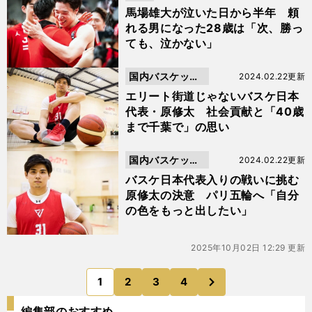
馬場雄大が泣いた日から半年 頼
れる男になった28歳は「次、勝っ
ても、泣かない」
国内バスケット
2024.02.22更新
ボール
エリート街道じゃないバスケ日本
代表・原修太 社会貢献と「40歳
まで千葉で」の思い
国内バスケット
2024.02.22更新
ボール
バスケ日本代表入りの戦いに挑む
原修太の決意 パリ五輪へ「自分
の色をもっと出したい」
2025年10月02日 12:29 更新
次
1
2
3
4
のページへ
編集部のおすすめ