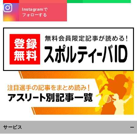
stagra
Instagramで
m
フォローする
サービス
開
く/