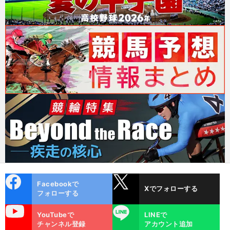
cebo
X
Facebookで
Xでフォローする
ok
フォローする
uTube
LINE
YouTubeで
LINEで
チャンネル登録
アカウント追加