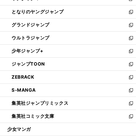
新
開
ン
ウ
し
となりのヤングジャンプ
く
ド
ィ
い
新
ウ
ン
ウ
し
グランドジャンプ
で
ド
ィ
い
新
開
ウ
ン
ウ
し
ウルトラジャンプ
く
で
ド
ィ
い
新
開
ウ
ン
ウ
し
少年ジャンプ+
く
で
ド
ィ
い
新
開
ウ
ン
ウ
し
ジャンプTOON
く
で
ド
ィ
い
新
開
ウ
ン
ウ
し
ZEBRACK
く
で
ド
ィ
い
新
開
ウ
ン
ウ
し
S-MANGA
く
で
ド
ィ
い
新
開
ウ
ン
ウ
し
集英社ジャンプリミックス
く
で
ド
ィ
い
新
開
ウ
ン
ウ
し
集英社コミック文庫
く
で
ド
ィ
い
新
開
ウ
ン
ウ
し
少女マンガ
く
で
ド
ィ
い
開