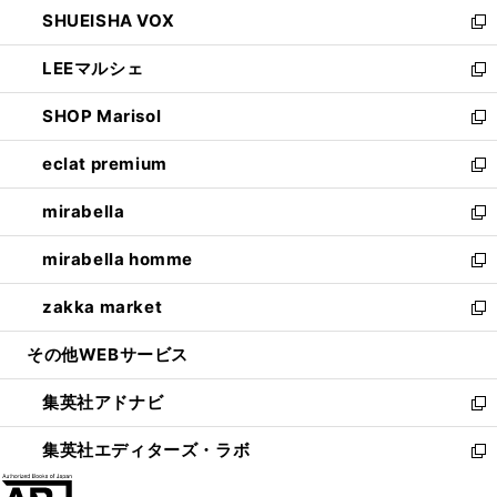
ウ
し
SHUEISHA VOX
で
ド
ィ
い
新
開
ウ
ン
ウ
し
LEEマルシェ
く
で
ド
ィ
い
新
開
ウ
ン
ウ
し
SHOP Marisol
く
で
ド
ィ
い
新
開
ウ
ン
ウ
し
eclat premium
く
で
ド
ィ
い
新
開
ウ
ン
ウ
し
mirabella
く
で
ド
ィ
い
新
開
ウ
ン
ウ
し
mirabella homme
く
で
ド
ィ
い
新
開
ウ
ン
ウ
し
zakka market
く
で
ド
ィ
い
新
開
ウ
ン
ウ
し
その他WEBサービス
く
で
ド
ィ
い
開
ウ
ン
ウ
集英社アドナビ
く
で
ド
ィ
新
開
ウ
ン
し
集英社エディターズ・ラボ
く
で
ド
い
新
開
ウ
ウ
し