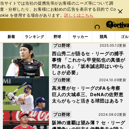
当サイトでは当社の提携先等がお客様のニーズ等について調
査・分析したり、お客様にお勧めの広告を表⽰する⽬的で Co
閉じ
okie を使⽤する場合があります。
詳しくはこちら
る
マイペ
web Sportiva (webスポルティーバ)
検索
メニュ
we
ー
「#大城卓三」の最新ニュース・ 情報
b
ジ
新着
ランキング
野球
サッカー
競馬
ゴル
ス
プロ野球
2025.05.12更新
ポ
ル
西山秀二が語るセ・リーグの捕手
テ
事情 「これから甲斐拓也の真価が
ィ
問われる」「坂本誠志郎はいやら
ー
しさが必要」
バ
プロ野球
2024.10.09更新
高木豊がセ・リーグのFAを考察
巨人の大城卓三、DeNAの佐野恵
太らがもっと活きる球団はある？
プロ野球
2024.09.02更新
阪神の連覇は望み薄？ セ・リーグ