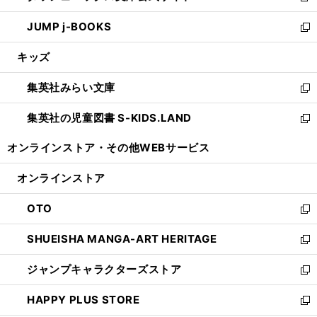
ウ
ン
ウ
し
JUMP j-BOOKS
で
ド
ィ
い
新
開
ウ
ン
ウ
し
キッズ
く
で
ド
ィ
い
開
ウ
ン
ウ
集英社みらい文庫
く
で
ド
ィ
新
開
ウ
ン
し
集英社の児童図書 S-KIDS.LAND
く
で
ド
い
新
開
ウ
ウ
し
オンラインストア・
その他WEBサービス
く
で
ィ
い
開
ン
ウ
オンラインストア
く
ド
ィ
ウ
ン
OTO
で
ド
新
開
ウ
し
SHUEISHA MANGA-ART HERITAGE
く
で
い
新
開
ウ
し
ジャンプキャラクターズストア
く
ィ
い
新
ン
ウ
し
HAPPY PLUS STORE
ド
ィ
い
新
ウ
ン