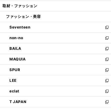
開
ウ
ン
ウ
し
取材・ファッション
く
で
ド
ィ
い
開
ウ
ン
ウ
ファッション・美容
く
で
ド
ィ
開
ウ
ン
Seventeen
く
で
ド
新
開
ウ
し
non-no
く
で
い
新
開
ウ
し
BAILA
く
ィ
い
新
ン
ウ
し
MAQUIA
ド
ィ
い
新
ウ
ン
ウ
し
SPUR
で
ド
ィ
い
新
開
ウ
ン
ウ
し
LEE
く
で
ド
ィ
い
新
開
ウ
ン
ウ
し
eclat
く
で
ド
ィ
い
新
開
ウ
ン
ウ
し
T JAPAN
く
で
ド
ィ
い
新
開
ウ
ン
ウ
し