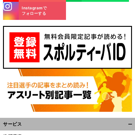
stagra
Instagramで
m
フォローする
サービス
開
く/