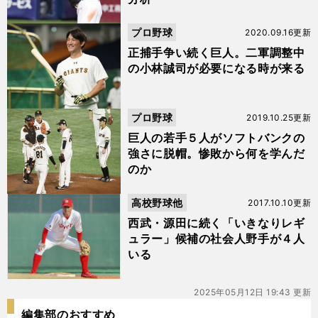
プロ野球
2020.09.16更新
正捕手争い続く巨人。二軍調整中
の小林誠司が必要になる時が来る
プロ野球
2019.10.25更新
巨人の若手５人がソフトバンクの
強さに脱帽。惨敗から何を学んだ
のか
高校野球他
2017.10.10更新
西武・源田に続く「いきなりレギ
ュラー」候補の社会人野手が４人
いる
2025年05月12日 19:43 更新
編集部のおすすめ