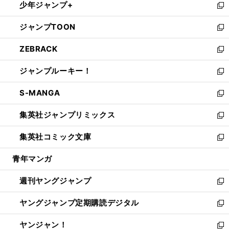
少年ジャンプ+
で
ド
ィ
い
新
開
ウ
ン
ウ
し
ジャンプTOON
く
で
ド
ィ
い
新
開
ウ
ン
ウ
し
ZEBRACK
く
で
ド
ィ
い
新
開
ウ
ン
ウ
し
ジャンプルーキー！
く
で
ド
ィ
い
新
開
ウ
ン
ウ
し
S-MANGA
く
で
ド
ィ
い
新
開
ウ
ン
ウ
し
集英社ジャンプリミックス
く
で
ド
ィ
い
新
開
ウ
ン
ウ
し
集英社コミック文庫
く
で
ド
ィ
い
新
開
ウ
ン
ウ
し
青年マンガ
く
で
ド
ィ
い
開
ウ
ン
ウ
週刊ヤングジャンプ
く
で
ド
ィ
新
開
ウ
ン
し
ヤングジャンプ定期購読デジタル
く
で
ド
い
新
開
ウ
ウ
し
ヤンジャン！
く
で
ィ
い
新