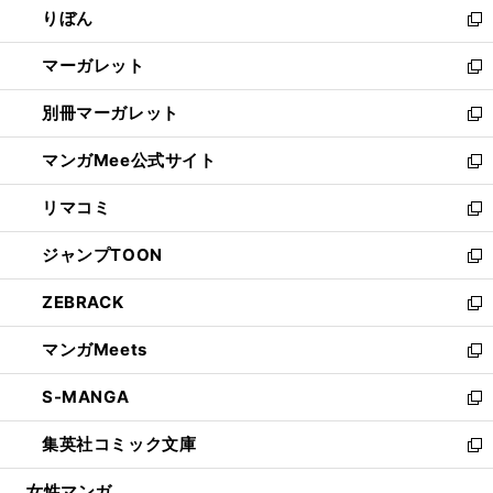
りぼん
く
で
ド
ィ
新
開
ウ
ン
し
マーガレット
く
で
ド
い
新
開
ウ
ウ
し
別冊マーガレット
く
で
ィ
い
新
開
ン
ウ
し
マンガMee公式サイト
く
ド
ィ
い
新
ウ
ン
ウ
し
リマコミ
で
ド
ィ
い
新
開
ウ
ン
ウ
し
ジャンプTOON
く
で
ド
ィ
い
新
開
ウ
ン
ウ
し
ZEBRACK
く
で
ド
ィ
い
新
開
ウ
ン
ウ
し
マンガMeets
く
で
ド
ィ
い
新
開
ウ
ン
ウ
し
S-MANGA
く
で
ド
ィ
い
新
開
ウ
ン
ウ
し
集英社コミック文庫
く
で
ド
ィ
い
新
開
ウ
ン
ウ
し
女性マンガ
く
で