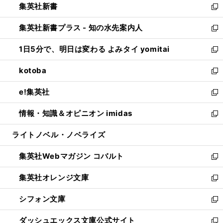
集英社新書
く
で
ィ
い
新
開
ン
ウ
し
集英社新書プラス - 知の水先案内人
く
ド
ィ
い
新
ウ
ン
ウ
し
1日5分で、明日は変わる よみタイ yomitai
で
ド
ィ
い
新
開
ウ
ン
ウ
し
kotoba
く
で
ド
ィ
い
新
開
ウ
ン
ウ
し
e!集英社
く
で
ド
ィ
い
新
開
ウ
ン
ウ
し
情報・知識＆オピニオン imidas
く
で
ド
ィ
い
新
開
ウ
ン
ウ
し
ライトノベル・ノベライズ
く
で
ド
ィ
い
開
ウ
ン
ウ
集英社Webマガジン コバルト
く
で
ド
ィ
新
開
ウ
ン
し
集英社オレンジ文庫
く
で
ド
い
新
開
ウ
ウ
し
シフォン文庫
く
で
ィ
い
新
開
ン
ウ
し
ダッシュエックス文庫公式サイト
く
ド
ィ
い
新