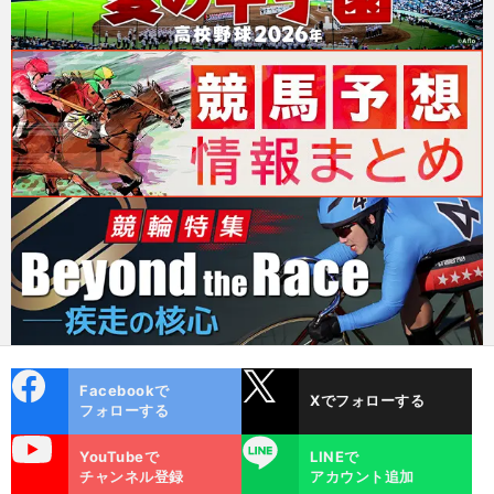
cebo
X
Facebookで
Xでフォローする
ok
フォローする
uTube
LINE
YouTubeで
LINEで
チャンネル登録
アカウント追加