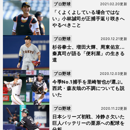
プロ野球
2021.02.20更新
「くよくよしている場合ではな
い」小林誠司が正捕手返り咲きへ
やるべきこと
プロ野球
2020.12.21更新
杉谷拳士、増田大輝、周東佑京...
秦真司が語る「便利屋」の生きる
道
プロ野球
2020.12.03更新
今季No.1捕手を里崎智也が選ぶ。
西武・森友哉の不調についても説
いた
プロ野球
2020.11.22更新
日本シリーズ初戦、冷静さ欠いた
巨人バッテリーの栗原への配球を
分析