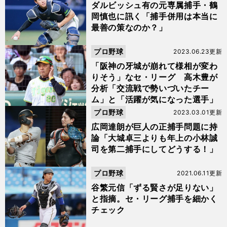
ダルビッシュ有の元専属捕手・鶴
岡慎也に訊く「捕手併用は本当に
最善の策なのか？」
プロ野球
2023.06.23更新
「阪神の牙城が崩れて様相が変わ
りそう」なセ・リーグ 高木豊が
分析「交流戦で勢いづいたチー
ム」と「活躍が気になった選手」
プロ野球
2023.03.01更新
広岡達朗が巨人の正捕手問題に持
論「大城卓三よりも年上の小林誠
司を第二捕手にしてどうする！」
プロ野球
2021.06.11更新
谷繁元信「ずる賢さが足りない」
と指摘。セ・リーグ捕手を細かく
チェック