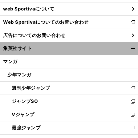
ウ
web Sportivaについて
で
開
Web Sportivaについてのお問い合わせ
く
新
し
広告についてのお問い合わせ
い
ウ
集英社サイト
ィ
開
ン
く/
マンガ
ド
閉
ウ
じ
少年マンガ
で
る
開
週刊少年ジャンプ
く
新
し
ジャンプSQ
い
新
ウ
し
Vジャンプ
ィ
い
新
ン
ウ
し
最強ジャンプ
ド
ィ
い
新
ウ
ン
ウ
し