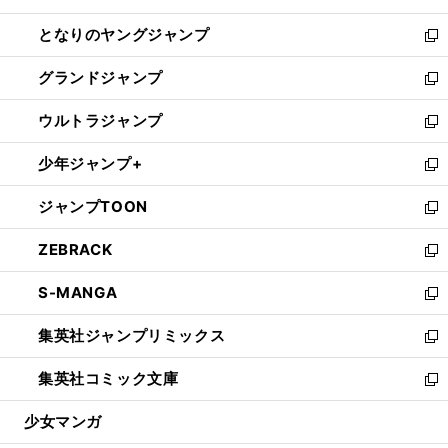
開
ン
ウ
し
となりのヤングジャンプ
く
ド
ィ
い
新
ウ
ン
ウ
し
グランドジャンプ
で
ド
ィ
い
新
開
ウ
ン
ウ
し
ウルトラジャンプ
く
で
ド
ィ
い
新
開
ウ
ン
ウ
し
少年ジャンプ+
く
で
ド
ィ
い
新
開
ウ
ン
ウ
し
ジャンプTOON
く
で
ド
ィ
い
新
開
ウ
ン
ウ
し
ZEBRACK
く
で
ド
ィ
い
新
開
ウ
ン
ウ
し
S-MANGA
く
で
ド
ィ
い
新
開
ウ
ン
ウ
し
集英社ジャンプリミックス
く
で
ド
ィ
い
新
開
ウ
ン
ウ
し
集英社コミック文庫
く
で
ド
ィ
い
新
開
ウ
ン
ウ
し
少女マンガ
く
で
ド
ィ
い
開
ウ
ン
ウ