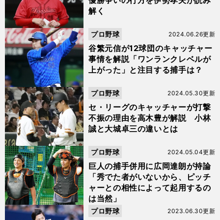
優勝争いの行方を伊勢孝夫が読み
解く
プロ野球
2024.06.26更新
谷繁元信が12球団のキャッチャー
事情を解説「ワンランクレベルが
上がった」と注目する捕手は？
プロ野球
2024.05.30更新
セ・リーグのキャッチャーが打撃
不振の理由を高木豊が解説 小林
誠と大城卓三の違いとは
プロ野球
2024.05.04更新
巨人の捕手併用に広岡達朗が持論
「秀でた者がいないから、ピッチ
ャーとの相性によって起用するの
は当然」
プロ野球
2023.06.30更新