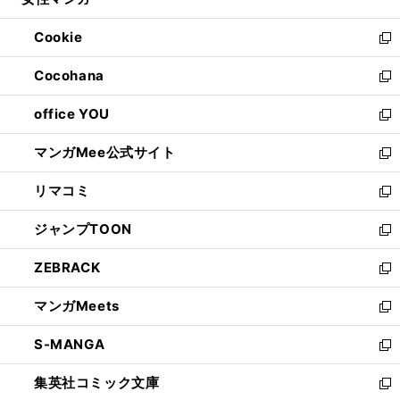
ド
ィ
い
開
ウ
ン
ウ
Cookie
く
で
ド
ィ
新
開
ウ
ン
し
Cocohana
く
で
ド
い
新
開
ウ
ウ
し
office YOU
く
で
ィ
い
新
開
ン
ウ
し
マンガMee公式サイト
く
ド
ィ
い
新
ウ
ン
ウ
し
リマコミ
で
ド
ィ
い
新
開
ウ
ン
ウ
し
ジャンプTOON
く
で
ド
ィ
い
新
開
ウ
ン
ウ
し
ZEBRACK
く
で
ド
ィ
い
新
開
ウ
ン
ウ
し
マンガMeets
く
で
ド
ィ
い
新
開
ウ
ン
ウ
し
S-MANGA
く
で
ド
ィ
い
新
開
ウ
ン
ウ
し
集英社コミック文庫
く
で
ド
ィ
い
新