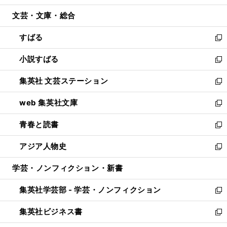
開
ウ
ン
ウ
文芸・文庫・総合
く
で
ド
ィ
開
ウ
ン
すばる
く
で
ド
新
開
ウ
し
小説すばる
く
で
い
新
開
ウ
し
集英社 文芸ステーション
く
ィ
い
新
ン
ウ
し
web 集英社文庫
ド
ィ
い
新
ウ
ン
ウ
し
青春と読書
で
ド
ィ
い
新
開
ウ
ン
ウ
し
アジア人物史
く
で
ド
ィ
い
新
開
ウ
ン
ウ
し
学芸・ノンフィクション・新書
く
で
ド
ィ
い
開
ウ
ン
ウ
集英社学芸部 - 学芸・ノンフィクション
く
で
ド
ィ
新
開
ウ
ン
し
集英社ビジネス書
く
で
ド
い
新
開
ウ
ウ
し