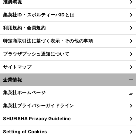
推奨環境
閉
じ
集英社ID・スポルティーバIDとは
る
利用規約・会員規約
特定商取引法に基づく表示・その他の事項
ブラウザプッシュ通知について
サイトマップ
企業情報
開
く/
集英社ホームページ
新
閉
し
じ
集英社プライバシーガイドライン
い
る
ウ
SHUEISHA Privacy Guideline
ィ
ン
Setting of Cookies
ド