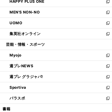
HAPPY PLUS ONE
く
で
ド
ィ
い
新
開
ウ
ン
ウ
し
MEN'S NON-NO
く
で
ド
ィ
い
新
開
ウ
ン
ウ
し
UOMO
く
で
ド
ィ
い
新
開
ウ
ン
ウ
し
集英社オンライン
く
で
ド
ィ
い
新
開
ウ
ン
ウ
し
芸能・情報・スポーツ
く
で
ド
ィ
い
開
ウ
ン
ウ
Myojo
く
で
ド
ィ
新
開
ウ
ン
し
週プレNEWS
く
で
ド
い
新
開
ウ
ウ
し
週プレ グラジャパ!
く
で
ィ
い
新
開
ン
ウ
し
Sportiva
く
ド
ィ
い
新
ウ
ン
ウ
し
パラスポ
で
ド
ィ
い
新
開
ウ
ン
ウ
し
書籍
く
で
ド
ィ
い