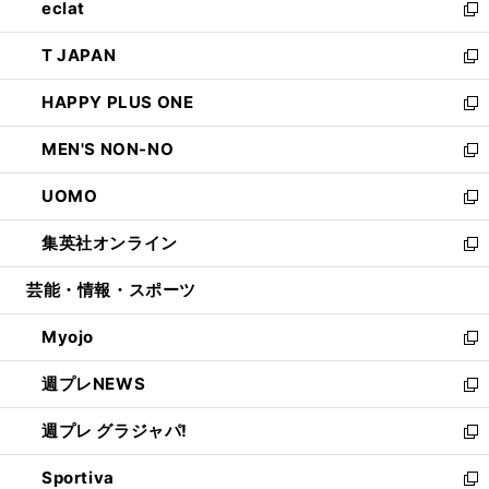
eclat
く
で
ド
ィ
い
新
開
ウ
ン
ウ
し
T JAPAN
く
で
ド
ィ
い
新
開
ウ
ン
ウ
し
HAPPY PLUS ONE
く
で
ド
ィ
い
新
開
ウ
ン
ウ
し
MEN'S NON-NO
く
で
ド
ィ
い
新
開
ウ
ン
ウ
し
UOMO
く
で
ド
ィ
い
新
開
ウ
ン
ウ
し
集英社オンライン
く
で
ド
ィ
い
新
開
ウ
ン
ウ
し
芸能・情報・スポーツ
く
で
ド
ィ
い
開
ウ
ン
ウ
Myojo
く
で
ド
ィ
新
開
ウ
ン
し
週プレNEWS
く
で
ド
い
新
開
ウ
ウ
し
週プレ グラジャパ!
く
で
ィ
い
新
開
ン
ウ
し
Sportiva
く
ド
ィ
い
新