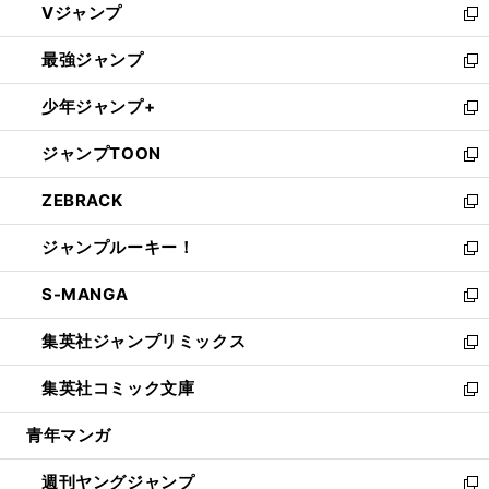
Vジャンプ
ィ
い
新
ン
ウ
し
最強ジャンプ
ド
ィ
い
新
ウ
ン
ウ
し
少年ジャンプ+
で
ド
ィ
い
新
開
ウ
ン
ウ
し
ジャンプTOON
く
で
ド
ィ
い
新
開
ウ
ン
ウ
し
ZEBRACK
く
で
ド
ィ
い
新
開
ウ
ン
ウ
し
ジャンプルーキー！
く
で
ド
ィ
い
新
開
ウ
ン
ウ
し
S-MANGA
く
で
ド
ィ
い
新
開
ウ
ン
ウ
し
集英社ジャンプリミックス
く
で
ド
ィ
い
新
開
ウ
ン
ウ
し
集英社コミック文庫
く
で
ド
ィ
い
新
開
ウ
ン
ウ
し
青年マンガ
く
で
ド
ィ
い
開
ウ
ン
ウ
週刊ヤングジャンプ
く
で
ド
ィ
新