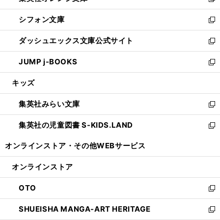
い
新
開
ウ
ウ
し
シフォン文庫
く
で
ィ
い
新
開
ン
ウ
し
ダッシュエックス文庫公式サイト
く
ド
ィ
い
新
ウ
ン
ウ
し
JUMP j-BOOKS
で
ド
ィ
い
新
開
ウ
ン
ウ
し
キッズ
く
で
ド
ィ
い
開
ウ
ン
ウ
集英社みらい文庫
く
で
ド
ィ
新
開
ウ
ン
し
集英社の児童図書 S-KIDS.LAND
く
で
ド
い
新
開
ウ
ウ
し
オンラインストア・
その他WEBサービス
く
で
ィ
い
開
ン
ウ
オンラインストア
く
ド
ィ
ウ
ン
OTO
で
ド
新
開
ウ
し
SHUEISHA MANGA-ART HERITAGE
く
で
い
新