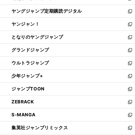
開
ウ
ン
し
ヤングジャンプ定期購読デジタル
く
で
ド
い
新
開
ウ
ウ
し
ヤンジャン！
く
で
ィ
い
新
開
ン
ウ
し
となりのヤングジャンプ
く
ド
ィ
い
新
ウ
ン
ウ
し
グランドジャンプ
で
ド
ィ
い
新
開
ウ
ン
ウ
し
ウルトラジャンプ
く
で
ド
ィ
い
新
開
ウ
ン
ウ
し
少年ジャンプ+
く
で
ド
ィ
い
新
開
ウ
ン
ウ
し
ジャンプTOON
く
で
ド
ィ
い
新
開
ウ
ン
ウ
し
ZEBRACK
く
で
ド
ィ
い
新
開
ウ
ン
ウ
し
S-MANGA
く
で
ド
ィ
い
新
開
ウ
ン
ウ
し
集英社ジャンプリミックス
く
で
ド
ィ
い
新
開
ウ
ン