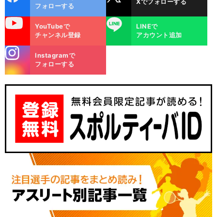
Xでフォローする
ok
フォローする
uTube
LINE
YouTubeで
LINEで
チャンネル登録
アカウント追加
stagra
Instagramで
m
フォローする