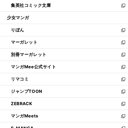
ウ
し
集英社コミック文庫
く
で
ド
ィ
い
新
開
ウ
ン
ウ
し
少女マンガ
く
で
ド
ィ
い
開
ウ
ン
ウ
りぼん
く
で
ド
ィ
新
開
ウ
ン
し
マーガレット
く
で
ド
い
新
開
ウ
ウ
し
別冊マーガレット
く
で
ィ
い
新
開
ン
ウ
し
マンガMee公式サイト
く
ド
ィ
い
新
ウ
ン
ウ
し
リマコミ
で
ド
ィ
い
新
開
ウ
ン
ウ
し
ジャンプTOON
く
で
ド
ィ
い
新
開
ウ
ン
ウ
し
ZEBRACK
く
で
ド
ィ
い
新
開
ウ
ン
ウ
し
マンガMeets
く
で
ド
ィ
い
新
開
ウ
ン
ウ
し