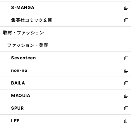
開
ウ
ン
ウ
し
S-MANGA
く
で
ド
ィ
い
新
開
ウ
ン
ウ
し
集英社コミック文庫
く
で
ド
ィ
い
新
開
ウ
ン
ウ
し
取材・ファッション
く
で
ド
ィ
い
開
ウ
ン
ウ
ファッション・美容
く
で
ド
ィ
開
ウ
ン
Seventeen
く
で
ド
新
開
ウ
し
non-no
く
で
い
新
開
ウ
し
BAILA
く
ィ
い
新
ン
ウ
し
MAQUIA
ド
ィ
い
新
ウ
ン
ウ
し
SPUR
で
ド
ィ
い
新
開
ウ
ン
ウ
し
LEE
く
で
ド
ィ
い
新
開
ウ
ン
ウ
し