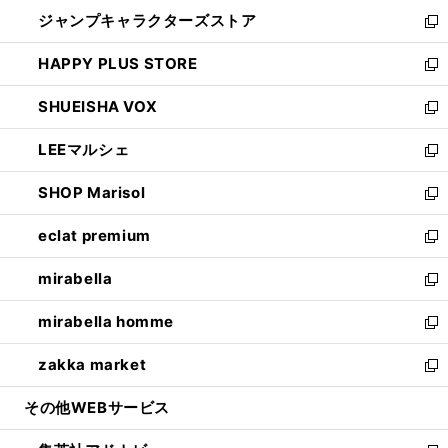
開
ウ
し
ジャンプキャラクターズストア
く
ィ
い
新
ン
ウ
し
HAPPY PLUS STORE
ド
ィ
い
新
ウ
ン
ウ
し
SHUEISHA VOX
で
ド
ィ
い
新
開
ウ
ン
ウ
し
LEEマルシェ
く
で
ド
ィ
い
新
開
ウ
ン
ウ
し
SHOP Marisol
く
で
ド
ィ
い
新
開
ウ
ン
ウ
し
eclat premium
く
で
ド
ィ
い
新
開
ウ
ン
ウ
し
mirabella
く
で
ド
ィ
い
新
開
ウ
ン
ウ
し
mirabella homme
く
で
ド
ィ
い
新
開
ウ
ン
ウ
し
zakka market
く
で
ド
ィ
い
新
開
ウ
ン
ウ
し
その他WEBサービス
く
で
ド
ィ
い
開
ウ
ン
ウ