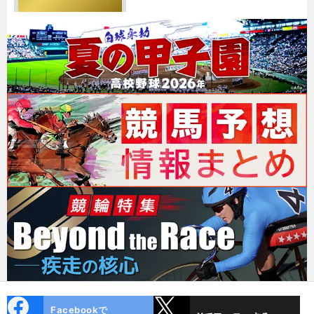
cebo
X
Facebookで