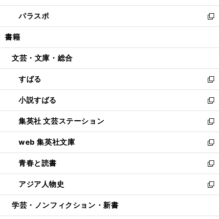
ウ
ン
ウ
し
パラスポ
で
ド
ィ
い
新
開
ウ
ン
ウ
し
書籍
く
で
ド
ィ
い
開
ウ
ン
ウ
文芸・文庫・総合
く
で
ド
ィ
開
ウ
ン
すばる
く
で
ド
新
開
ウ
し
小説すばる
く
で
い
新
開
ウ
し
集英社 文芸ステーション
く
ィ
い
新
ン
ウ
し
web 集英社文庫
ド
ィ
い
新
ウ
ン
ウ
し
青春と読書
で
ド
ィ
い
新
開
ウ
ン
ウ
し
アジア人物史
く
で
ド
ィ
い
新
開
ウ
ン
ウ
し
学芸・ノンフィクション・新書
く
で
ド
ィ
い
開
ウ
ン
ウ