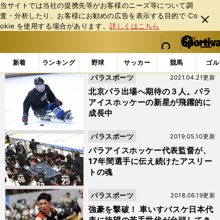
当サイトでは当社の提携先等がお客様のニーズ等について調
査・分析したり、お客様にお勧めの広告を表⽰する⽬的で Co
閉じ
okie を使⽤する場合があります。
詳しくはこちら
る
マイペ
web Sportiva (webスポルティーバ)
検索
メニュ
we
ー
「パラアイスホッケー」の検索結果
b
ジ
新着
ランキング
野球
サッカー
競馬
ゴル
ス
パラスポーツ
2021.04.21更新
ポ
ル
北京パラ出場へ期待の３人。パラ
テ
アイスホッケーの新星が飛躍的に
ィ
成長中
ー
バ
パラスポーツ
2019.05.10更新
パラアイスホッケー代表監督が、
17年間選手に伝え続けたアスリー
トの魂
パラスポーツ
2018.06.19更新
強豪を撃破！ 車いすバスケ日本代