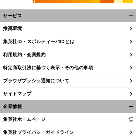
サービス
開
く/
推奨環境
閉
じ
集英社ID・スポルティーバIDとは
る
利用規約・会員規約
特定商取引法に基づく表示・その他の事項
ブラウザプッシュ通知について
サイトマップ
企業情報
開
く/
集英社ホームページ
新
閉
し
じ
集英社プライバシーガイドライン
い
る