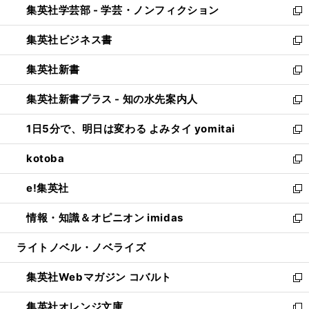
集英社学芸部 - 学芸・ノンフィクション
く
で
ド
ィ
新
開
ウ
ン
し
集英社ビジネス書
く
で
ド
い
新
開
ウ
ウ
し
集英社新書
く
で
ィ
い
新
開
ン
ウ
し
集英社新書プラス - 知の水先案内人
く
ド
ィ
い
新
ウ
ン
ウ
し
1日5分で、明日は変わる よみタイ yomitai
で
ド
ィ
い
新
開
ウ
ン
ウ
し
kotoba
く
で
ド
ィ
い
新
開
ウ
ン
ウ
し
e!集英社
く
で
ド
ィ
い
新
開
ウ
ン
ウ
し
情報・知識＆オピニオン imidas
く
で
ド
ィ
い
新
開
ウ
ン
ウ
し
ライトノベル・ノベライズ
く
で
ド
ィ
い
開
ウ
ン
ウ
集英社Webマガジン コバルト
く
で
ド
ィ
新
開
ウ
ン
し
集英社オレンジ文庫
く
で
ド