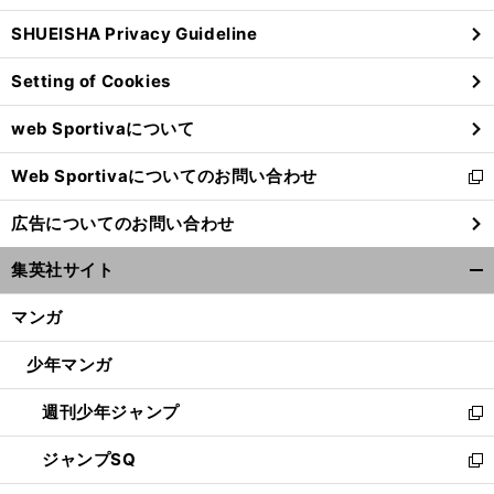
ウ
SHUEISHA Privacy Guideline
ィ
ン
Setting of Cookies
ド
ウ
web Sportivaについて
で
開
Web Sportivaについてのお問い合わせ
く
新
し
広告についてのお問い合わせ
い
ウ
集英社サイト
ィ
開
ン
く/
マンガ
ド
閉
ウ
じ
少年マンガ
で
る
開
週刊少年ジャンプ
く
新
し
ジャンプSQ
い
新
ウ
し