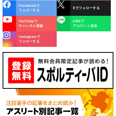
cebo
X
Facebookで
Xでフォローする
ok
フォローする
uTube
LINE
YouTubeで
LINEで
チャンネル登録
アカウント追加
stagra
Instagramで
m
フォローする