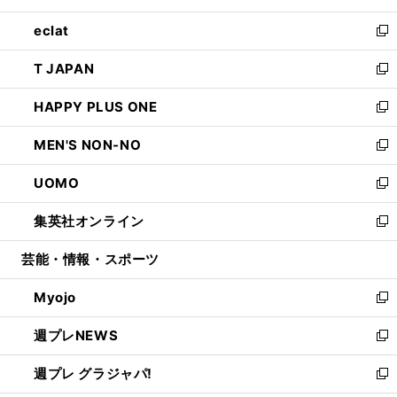
開
ウ
ン
ウ
し
eclat
く
で
ド
ィ
い
新
開
ウ
ン
ウ
し
T JAPAN
く
で
ド
ィ
い
新
開
ウ
ン
ウ
し
HAPPY PLUS ONE
く
で
ド
ィ
い
新
開
ウ
ン
ウ
し
MEN'S NON-NO
く
で
ド
ィ
い
新
開
ウ
ン
ウ
し
UOMO
く
で
ド
ィ
い
新
開
ウ
ン
ウ
し
集英社オンライン
く
で
ド
ィ
い
新
開
ウ
ン
ウ
し
芸能・情報・スポーツ
く
で
ド
ィ
い
開
ウ
ン
ウ
Myojo
く
で
ド
ィ
新
開
ウ
ン
し
週プレNEWS
く
で
ド
い
新
開
ウ
ウ
し
週プレ グラジャパ!
く
で
ィ
い
新
開
ン
ウ
し