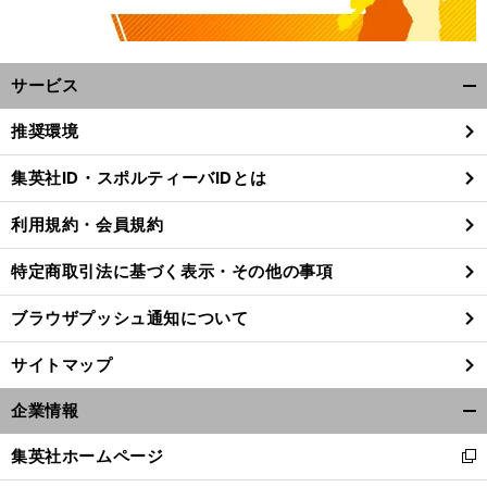
サービス
開
く/
推奨環境
閉
じ
集英社ID・スポルティーバIDとは
る
。
前
へ
利用規約・会員規約
特定商取引法に基づく表示・その他の事項
ブラウザプッシュ通知について
サイトマップ
企業情報
開
く/
集英社ホームページ
新
閉
し