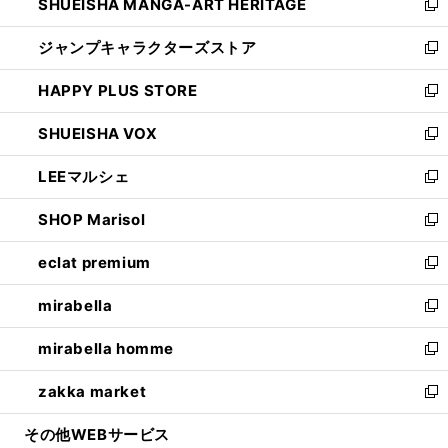
SHUEISHA MANGA-ART HERITAGE
く
で
い
新
開
ウ
し
ジャンプキャラクターズストア
く
ィ
い
新
ン
ウ
し
HAPPY PLUS STORE
ド
ィ
い
新
ウ
ン
ウ
し
SHUEISHA VOX
で
ド
ィ
い
新
開
ウ
ン
ウ
し
LEEマルシェ
く
で
ド
ィ
い
新
開
ウ
ン
ウ
し
SHOP Marisol
く
で
ド
ィ
い
新
開
ウ
ン
ウ
し
eclat premium
く
で
ド
ィ
い
新
開
ウ
ン
ウ
し
mirabella
く
で
ド
ィ
い
新
開
ウ
ン
ウ
し
mirabella homme
く
で
ド
ィ
い
新
開
ウ
ン
ウ
し
zakka market
く
で
ド
ィ
い
新
開
ウ
ン
ウ
し
その他WEBサービス
く
で
ド
ィ
い