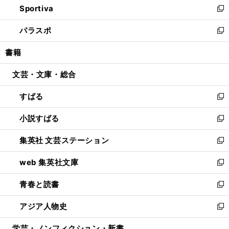
Sportiva
く
ド
ィ
い
新
ウ
ン
ウ
し
パラスポ
で
ド
ィ
い
新
開
ウ
ン
ウ
し
書籍
く
で
ド
ィ
い
開
ウ
ン
ウ
文芸・文庫・総合
く
で
ド
ィ
開
ウ
ン
すばる
く
で
ド
新
開
ウ
し
小説すばる
く
で
い
新
開
ウ
し
集英社 文芸ステーション
く
ィ
い
新
ン
ウ
し
web 集英社文庫
ド
ィ
い
新
ウ
ン
ウ
し
青春と読書
で
ド
ィ
い
新
開
ウ
ン
ウ
し
アジア人物史
く
で
ド
ィ
い
新
開
ウ
ン
ウ
し
学芸・ノンフィクション・新書
く
で
ド