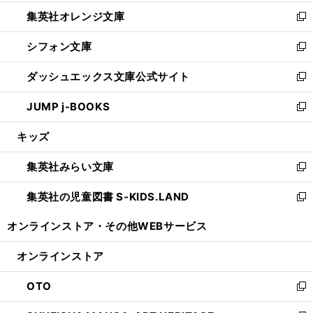
開
ウ
ン
し
集英社オレンジ文庫
く
で
ド
い
新
開
ウ
ウ
し
シフォン文庫
く
で
ィ
い
新
開
ン
ウ
し
ダッシュエックス文庫公式サイト
く
ド
ィ
い
新
ウ
ン
ウ
し
JUMP j-BOOKS
で
ド
ィ
い
新
開
ウ
ン
ウ
し
キッズ
く
で
ド
ィ
い
開
ウ
ン
ウ
集英社みらい文庫
く
で
ド
ィ
新
開
ウ
ン
し
集英社の児童図書 S-KIDS.LAND
く
で
ド
い
新
開
ウ
ウ
し
オンラインストア・
その他WEBサービス
く
で
ィ
い
開
ン
ウ
オンラインストア
く
ド
ィ
ウ
ン
OTO
で
ド
新
開
ウ
し