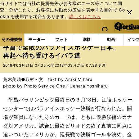
当サイトでは当社の提携先等がお客様のニーズ等について調
査・分析したり、お客様にお勧めの広告を表⽰する⽬的で Co
閉じ
okie を使⽤する場合があります。
詳しくはこちら
る
マイペ
web Sportiva (webスポルティーバ)
検索
メニュ
we
ー
その他競技の記事一覧
パラスポーツ
平昌で全敗の
b
ジ
その他競技
モーター
フォト
連載
動画
イン
ス
平昌で全敗のパラアイスホッケー日本。
ポ
再起へ待ち受けるイバラ道
ル
テ
2018年03月21日 07:35 公開
2018年03月21日 07:38 更新
ィ
ー
荒木美晴●取材・文 text by Araki Miharu
バ
photo by Photo Service One／Uehara Yoshiharu
平昌パラリンピック最終日の３月18日、江陵ホッケー
センターではパラアイスホッケー決勝が行なわれた。開
場が満員になったそのカードは、ともに優勝候補のカナ
ダ対アメリカ。試合は最終ピリオドの終了直前に同点に
追いついたアメリカが、延長戦で決勝ゴールを決め、金