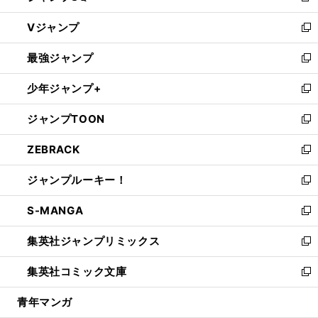
ウ
し
Vジャンプ
ィ
い
新
ン
ウ
し
最強ジャンプ
ド
ィ
い
新
ウ
ン
ウ
し
少年ジャンプ+
で
ド
ィ
い
新
開
ウ
ン
ウ
し
ジャンプTOON
く
で
ド
ィ
い
新
開
ウ
ン
ウ
し
ZEBRACK
く
で
ド
ィ
い
新
開
ウ
ン
ウ
し
ジャンプルーキー！
く
で
ド
ィ
い
新
開
ウ
ン
ウ
し
S-MANGA
く
で
ド
ィ
い
新
開
ウ
ン
ウ
し
集英社ジャンプリミックス
く
で
ド
ィ
い
新
開
ウ
ン
ウ
し
集英社コミック文庫
く
で
ド
ィ
い
新
開
ウ
ン
ウ
し
青年マンガ
く
で
ド
ィ
い
開
ウ