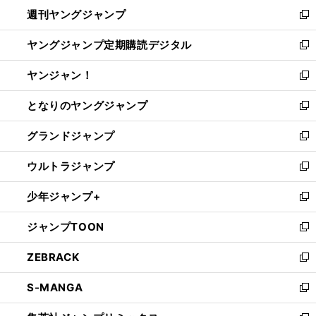
ン
ウ
週刊ヤングジャンプ
く
で
ド
ィ
新
開
ウ
ン
し
ヤングジャンプ定期購読デジタル
く
で
ド
い
新
開
ウ
ウ
し
ヤンジャン！
く
で
ィ
い
新
開
ン
ウ
し
となりのヤングジャンプ
く
ド
ィ
い
新
ウ
ン
ウ
し
グランドジャンプ
で
ド
ィ
い
新
開
ウ
ン
ウ
し
ウルトラジャンプ
く
で
ド
ィ
い
新
開
ウ
ン
ウ
し
少年ジャンプ+
く
で
ド
ィ
い
新
開
ウ
ン
ウ
し
ジャンプTOON
く
で
ド
ィ
い
新
開
ウ
ン
ウ
し
ZEBRACK
く
で
ド
ィ
い
新
開
ウ
ン
ウ
し
S-MANGA
く
で
ド
ィ
い
新
開
ウ
ン
ウ
し