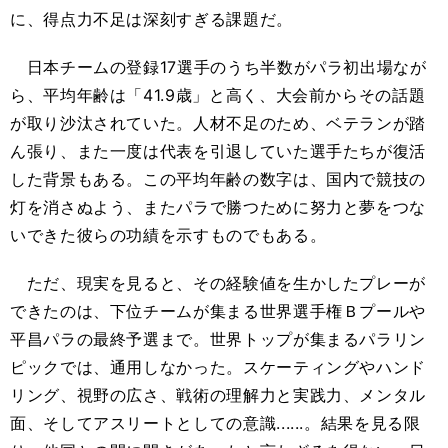
に、得点力不足は深刻すぎる課題だ。
日本チームの登録17選手のうち半数がパラ初出場なが
ら、平均年齢は「41.9歳」と高く、大会前からその話題
が取り沙汰されていた。人材不足のため、ベテランが踏
ん張り、また一度は代表を引退していた選手たちが復活
した背景もある。この平均年齢の数字は、国内で競技の
灯を消さぬよう、またパラで勝つために努力と夢をつな
いできた彼らの功績を示すものでもある。
ただ、現実を見ると、その経験値を生かしたプレーが
できたのは、下位チームが集まる世界選手権Ｂプールや
平昌パラの最終予選まで。世界トップが集まるパラリン
ピックでは、通用しなかった。スケーティングやハンド
リング、視野の広さ、戦術の理解力と実践力、メンタル
面、そしてアスリートとしての意識......。結果を見る限