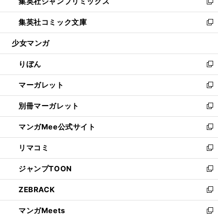
集英社ジャンプリミックス
く
で
ド
ィ
い
新
開
ウ
ン
ウ
し
集英社コミック文庫
く
で
ド
ィ
い
新
開
ウ
ン
ウ
し
少女マンガ
く
で
ド
ィ
い
開
ウ
ン
ウ
りぼん
く
で
ド
ィ
新
開
ウ
ン
し
マーガレット
く
で
ド
い
新
開
ウ
ウ
し
別冊マーガレット
く
で
ィ
い
新
開
ン
ウ
し
マンガMee公式サイト
く
ド
ィ
い
新
ウ
ン
ウ
し
リマコミ
で
ド
ィ
い
新
開
ウ
ン
ウ
し
ジャンプTOON
く
で
ド
ィ
い
新
開
ウ
ン
ウ
し
ZEBRACK
く
で
ド
ィ
い
新
開
ウ
ン
ウ
し
マンガMeets
く
で
ド
ィ
い
新