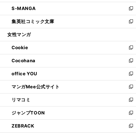
開
ウ
ン
ウ
し
S-MANGA
く
で
ド
ィ
い
新
開
ウ
ン
ウ
し
集英社コミック文庫
く
で
ド
ィ
い
新
開
ウ
ン
ウ
し
女性マンガ
く
で
ド
ィ
い
開
ウ
ン
ウ
Cookie
く
で
ド
ィ
新
開
ウ
ン
し
Cocohana
く
で
ド
い
新
開
ウ
ウ
し
office YOU
く
で
ィ
い
新
開
ン
ウ
し
マンガMee公式サイト
く
ド
ィ
い
新
ウ
ン
ウ
し
リマコミ
で
ド
ィ
い
新
開
ウ
ン
ウ
し
ジャンプTOON
く
で
ド
ィ
い
新
開
ウ
ン
ウ
し
ZEBRACK
く
で
ド
ィ
い
新
開
ウ
ン
ウ
し