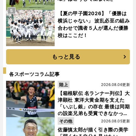
5
【夏の甲子園2026】「優勝は
横浜じゃない」 波乱必至の組み
合わせで識者５人が選んだ優勝
校はここだ！
もっと見る
各スポーツコラム記事
陸上
2026.08.06更新
【箱根駅伝 名ランナー列伝】大
津顕杜 東洋大黄金期を支えた
「いぶし銀」の存在 最後は同期
の設楽兄弟も受賞できなかった
金栗杯に輝く
その他
2026.08.05更新
佐藤慎太郎が描く引き際の美学