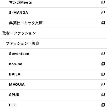
マンガMeets
く
で
ド
ィ
い
新
開
ウ
ン
ウ
し
S-MANGA
く
で
ド
ィ
い
新
開
ウ
ン
ウ
し
集英社コミック文庫
く
で
ド
ィ
い
新
開
ウ
ン
ウ
し
取材・ファッション
く
で
ド
ィ
い
開
ウ
ン
ウ
ファッション・美容
く
で
ド
ィ
開
ウ
ン
Seventeen
く
で
ド
新
開
ウ
し
non-no
く
で
い
新
開
ウ
し
BAILA
く
ィ
い
新
ン
ウ
し
MAQUIA
ド
ィ
い
新
ウ
ン
ウ
し
SPUR
で
ド
ィ
い
新
開
ウ
ン
ウ
し
LEE
く
で
ド
ィ
い
新