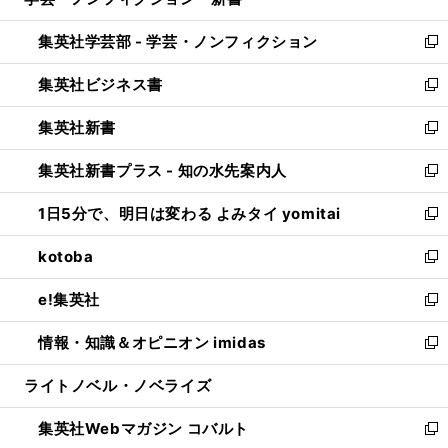
ィ
い
開
ウ
ン
ウ
集英社学芸部 - 学芸・ノンフィクション
く
で
ド
ィ
新
開
ウ
ン
し
集英社ビジネス書
く
で
ド
い
新
開
ウ
ウ
し
集英社新書
く
で
ィ
い
新
開
ン
ウ
し
集英社新書プラス - 知の水先案内人
く
ド
ィ
い
新
ウ
ン
ウ
し
1日5分で、明日は変わる よみタイ yomitai
で
ド
ィ
い
新
開
ウ
ン
ウ
し
kotoba
く
で
ド
ィ
い
新
開
ウ
ン
ウ
し
e!集英社
く
で
ド
ィ
い
新
開
ウ
ン
ウ
し
情報・知識＆オピニオン imidas
く
で
ド
ィ
い
新
開
ウ
ン
ウ
し
ライトノベル・ノベライズ
く
で
ド
ィ
い
開
ウ
ン
ウ
集英社Webマガジン コバルト
く
で
ド
ィ
新