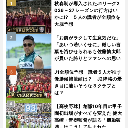
秋春制が導入されたJ1リーグ2
1
026－27シーズンの行方はい
かに!? ５人の識者が全順位を
大胆予想
「お前がラクして生意気だな」
2
「あいつ若いくせに」厳しい言
葉を浴びせられるも佐藤慎太郎
が貫いた誇りとファンへの思い
J1全順位予想 識者５人が推す
3
優勝候補筆頭は？ J2降格の憂
き目に遭いそうな３クラブと
は？
4
【高校野球】創部10年目の甲子
園初出場がすべてを変えた 健大
高崎・青栁監督が語る「機動破
壊」はこうして生まれた