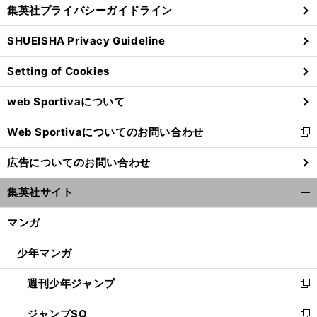
じ
集英社プライバシーガイドライン
い
る
ウ
SHUEISHA Privacy Guideline
ィ
ン
Setting of Cookies
ド
ウ
web Sportivaについて
で
開
Web Sportivaについてのお問い合わせ
く
新
し
広告についてのお問い合わせ
い
ウ
集英社サイト
ィ
開
ン
く/
マンガ
ド
閉
ウ
じ
少年マンガ
で
る
開
週刊少年ジャンプ
く
新
し
ジャンプSQ
い
新