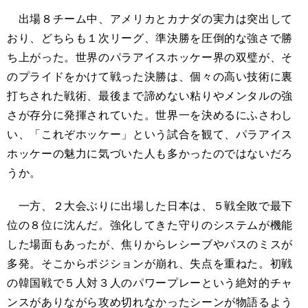
出場８チーム中、アメリカとカナダの実力は突出して
おり、どちらも１次リーグ、準決勝を圧倒的な強さで勝
ち上がった。世界のパラアイスホッケー界の双璧が、そ
のプライドをかけて戦った決勝は、個々の高い技術に裏
打ちされた戦術、最後まで諦めない粘りやメンタルの強
さが存分に発揮されていた。世界一を決めるにふさわし
い、「これぞホッケー」という試合を観て、パラアイス
ホッケーの魅力に気づいた人も多かったのではないだろ
うか。
一方、２大会ぶりに出場した日本は、５戦全敗で最下
位の８位に沈んだ。強化してきた守りのシステムが機能
した場面もあったが、焦りからレシーブやパスのミスが
多発。そこからポジションが崩れ、失点を重ねた。初戦
の韓国戦で５人対３人のパワープレーという絶対的チャ
ンスがありながら攻め切れなかったシーンが物語るよう