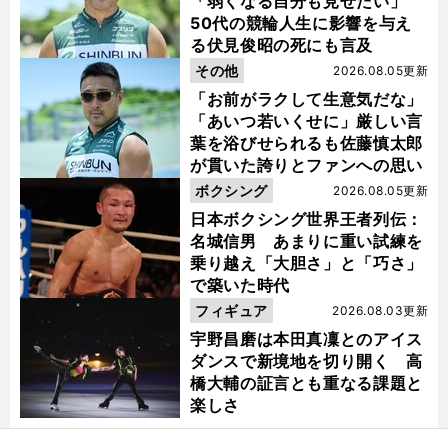
「弱くなる自分も見せたい」
50代の競輪人生に影響を与え
る伏見俊昭の死にも言及
その他
2026.08.05更新
「お前がラクして生意気だな」
「あいつ若いくせに」厳しい言
葉を浴びせられるも佐藤慎太郎
が貫いた誇りとファンへの思い
ボクシング
2026.08.05更新
日本ボクシング世界王者列伝：
名城信男 あまりに重い試練を
乗り越え「大胆さ」と「巧さ」
で築いた時代
フィギュア
2026.08.03更新
宇野昌磨は本田真凜とのアイス
ダンスで新境地を切り開く 高
橋大輔の証言とも重なる課題と
楽しさ