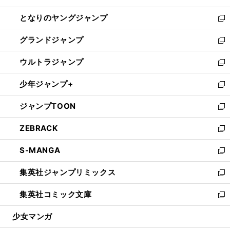
開
ン
ウ
し
となりのヤングジャンプ
く
ド
ィ
い
新
ウ
ン
ウ
し
グランドジャンプ
で
ド
ィ
い
新
開
ウ
ン
ウ
し
ウルトラジャンプ
く
で
ド
ィ
い
新
開
ウ
ン
ウ
し
少年ジャンプ+
く
で
ド
ィ
い
新
開
ウ
ン
ウ
し
ジャンプTOON
く
で
ド
ィ
い
新
開
ウ
ン
ウ
し
ZEBRACK
く
で
ド
ィ
い
新
開
ウ
ン
ウ
し
S-MANGA
く
で
ド
ィ
い
新
開
ウ
ン
ウ
し
集英社ジャンプリミックス
く
で
ド
ィ
い
新
開
ウ
ン
ウ
し
集英社コミック文庫
く
で
ド
ィ
い
新
開
ウ
ン
ウ
し
少女マンガ
く
で
ド
ィ
い
開
ウ
ン
ウ