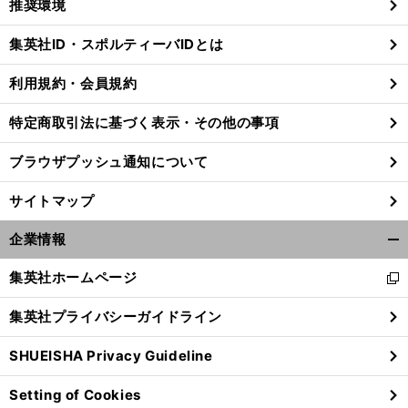
推奨環境
閉
じ
集英社ID・スポルティーバIDとは
る
利用規約・会員規約
特定商取引法に基づく表示・その他の事項
ブラウザプッシュ通知について
サイトマップ
企業情報
開
く/
集英社ホームページ
新
閉
し
じ
集英社プライバシーガイドライン
い
る
ウ
SHUEISHA Privacy Guideline
ィ
ン
Setting of Cookies
ド