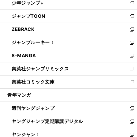
少年ジャンプ+
で
ド
ィ
い
新
開
ウ
ン
ウ
し
ジャンプTOON
く
で
ド
ィ
い
新
開
ウ
ン
ウ
し
ZEBRACK
く
で
ド
ィ
い
新
開
ウ
ン
ウ
し
ジャンプルーキー！
く
で
ド
ィ
い
新
開
ウ
ン
ウ
し
S-MANGA
く
で
ド
ィ
い
新
開
ウ
ン
ウ
し
集英社ジャンプリミックス
く
で
ド
ィ
い
新
開
ウ
ン
ウ
し
集英社コミック文庫
く
で
ド
ィ
い
新
開
ウ
ン
ウ
し
青年マンガ
く
で
ド
ィ
い
開
ウ
ン
ウ
週刊ヤングジャンプ
く
で
ド
ィ
新
開
ウ
ン
し
ヤングジャンプ定期購読デジタル
く
で
ド
い
新
開
ウ
ウ
し
ヤンジャン！
く
で
ィ
い
新