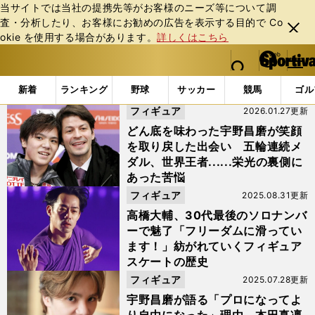
当サイトでは当社の提携先等がお客様のニーズ等について調
査・分析したり、お客様にお勧めの広告を表⽰する⽬的で Co
閉じ
okie を使⽤する場合があります。
詳しくはこちら
る
マイペ
web Sportiva (webスポルティーバ)
検索
メニュ
we
ー
「#ステファン・ランビエール」の最新ニュース・ 情報
b
ジ
新着
ランキング
野球
サッカー
競馬
ゴル
ス
フィギュア
2026.01.27更新
ポ
ル
どん底を味わった宇野昌磨が笑顔
テ
を取り戻した出会い 五輪連続メ
ィ
ダル、世界王者......栄光の裏側に
ー
あった苦悩
バ
フィギュア
2025.08.31更新
高橋大輔、30代最後のソロナンバ
ーで魅了「フリーダムに滑ってい
ます！」紡がれていくフィギュア
スケートの歴史
フィギュア
2025.07.28更新
宇野昌磨が語る「プロになってよ