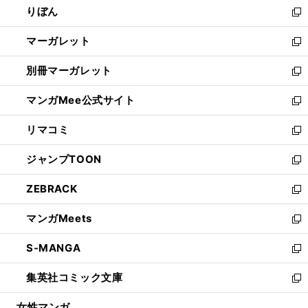
りぼん
く
で
ド
ィ
新
開
ウ
ン
し
マーガレット
く
で
ド
い
新
開
ウ
ウ
し
別冊マーガレット
く
で
ィ
い
新
開
ン
ウ
し
マンガMee公式サイト
く
ド
ィ
い
新
ウ
ン
ウ
し
リマコミ
で
ド
ィ
い
新
開
ウ
ン
ウ
し
ジャンプTOON
く
で
ド
ィ
い
新
開
ウ
ン
ウ
し
ZEBRACK
く
で
ド
ィ
い
新
開
ウ
ン
ウ
し
マンガMeets
く
で
ド
ィ
い
新
開
ウ
ン
ウ
し
S-MANGA
く
で
ド
ィ
い
新
開
ウ
ン
ウ
し
集英社コミック文庫
く
で
ド
ィ
い
新
開
ウ
ン
ウ
し
女性マンガ
く
で