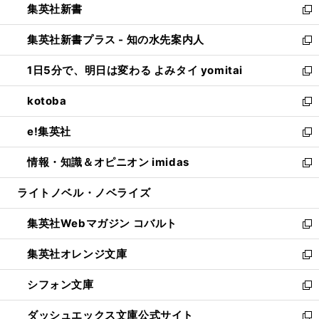
集英社新書
く
で
ィ
い
新
開
ン
ウ
し
集英社新書プラス - 知の水先案内人
く
ド
ィ
い
新
ウ
ン
ウ
し
1日5分で、明日は変わる よみタイ yomitai
で
ド
ィ
い
新
開
ウ
ン
ウ
し
kotoba
く
で
ド
ィ
い
新
開
ウ
ン
ウ
し
e!集英社
く
で
ド
ィ
い
新
開
ウ
ン
ウ
し
情報・知識＆オピニオン imidas
く
で
ド
ィ
い
新
開
ウ
ン
ウ
し
ライトノベル・ノベライズ
く
で
ド
ィ
い
開
ウ
ン
ウ
集英社Webマガジン コバルト
く
で
ド
ィ
新
開
ウ
ン
し
集英社オレンジ文庫
く
で
ド
い
新
開
ウ
ウ
し
シフォン文庫
く
で
ィ
い
新
開
ン
ウ
し
ダッシュエックス文庫公式サイト
く
ド
ィ
い
新