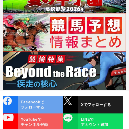
cebo
X
Facebookで
Xでフォローする
ok
フォローする
uTube
LINE
YouTubeで
LINEで
チャンネル登録
アカウント追加