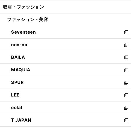
開
ウ
ン
ウ
し
取材・ファッション
く
で
ド
ィ
い
開
ウ
ン
ウ
ファッション・美容
く
で
ド
ィ
開
ウ
ン
Seventeen
く
で
ド
新
開
ウ
し
non-no
く
で
い
新
開
ウ
し
BAILA
く
ィ
い
新
ン
ウ
し
MAQUIA
ド
ィ
い
新
ウ
ン
ウ
し
SPUR
で
ド
ィ
い
新
開
ウ
ン
ウ
し
LEE
く
で
ド
ィ
い
新
開
ウ
ン
ウ
し
eclat
く
で
ド
ィ
い
新
開
ウ
ン
ウ
し
T JAPAN
く
で
ド
ィ
い
新
開
ウ
ン
ウ
し