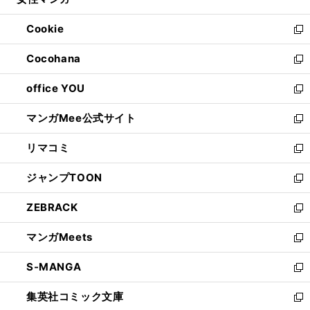
ド
ィ
い
開
ウ
ン
ウ
Cookie
く
で
ド
ィ
新
開
ウ
ン
し
Cocohana
く
で
ド
い
新
開
ウ
ウ
し
office YOU
く
で
ィ
い
新
開
ン
ウ
し
マンガMee公式サイト
く
ド
ィ
い
新
ウ
ン
ウ
し
リマコミ
で
ド
ィ
い
新
開
ウ
ン
ウ
し
ジャンプTOON
く
で
ド
ィ
い
新
開
ウ
ン
ウ
し
ZEBRACK
く
で
ド
ィ
い
新
開
ウ
ン
ウ
し
マンガMeets
く
で
ド
ィ
い
新
開
ウ
ン
ウ
し
S-MANGA
く
で
ド
ィ
い
新
開
ウ
ン
ウ
し
集英社コミック文庫
く
で
ド
ィ
い
新