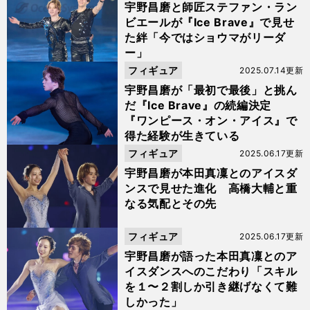
宇野昌磨と師匠ステファン・ラン
ビエールが『Ice Brave』で見せ
た絆「今ではショウマがリーダ
ー」
フィギュア
2025.07.14更新
宇野昌磨が「最初で最後」と挑ん
だ『Ice Brave』の続編決定
『ワンピース・オン・アイス』で
得た経験が生きている
フィギュア
2025.06.17更新
宇野昌磨が本田真凜とのアイスダ
ンスで見せた進化 高橋大輔と重
なる気配とその先
フィギュア
2025.06.17更新
宇野昌磨が語った本田真凜とのア
イスダンスへのこだわり「スキル
を１〜２割しか引き継げなくて難
しかった」