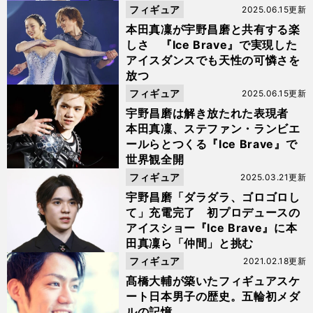
フィギュア
2025.06.15更新
本田真凜が宇野昌磨と共有する楽
しさ 『Ice Brave』で実現した
アイスダンスでも天性の可憐さを
放つ
フィギュア
2025.06.15更新
宇野昌磨は解き放たれた表現者
本田真凜、ステファン・ランビエ
ールらとつくる『Ice Brave』で
世界観全開
フィギュア
2025.03.21更新
宇野昌磨「ダラダラ、ゴロゴロし
て」充電完了 初プロデュースの
アイスショー『Ice Brave』に本
田真凜ら「仲間」と挑む
フィギュア
2021.02.18更新
髙橋大輔が築いたフィギュアスケ
ート日本男子の歴史。五輪初メダ
ルの記憶