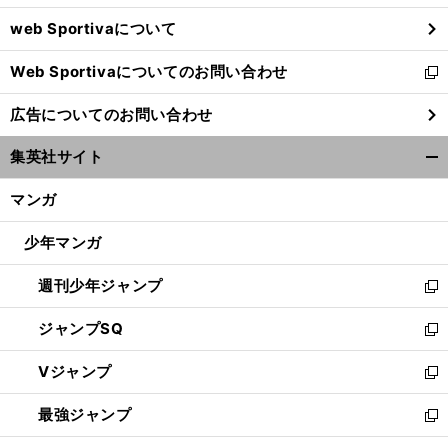
ウ
web Sportivaについて
で
開
Web Sportivaについてのお問い合わせ
く
新
し
広告についてのお問い合わせ
い
ウ
集英社サイト
ィ
開
ン
く/
マンガ
ド
閉
ウ
じ
少年マンガ
で
る
開
週刊少年ジャンプ
く
新
し
ジャンプSQ
い
新
ウ
し
Vジャンプ
ィ
い
新
ン
ウ
し
最強ジャンプ
ド
ィ
い
新
ウ
ン
ウ
し