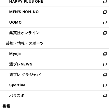
HAPPY PLUS ONE
く
で
ド
ィ
い
新
開
ウ
ン
ウ
し
MEN'S NON-NO
く
で
ド
ィ
い
新
開
ウ
ン
ウ
し
UOMO
く
で
ド
ィ
い
新
開
ウ
ン
ウ
し
集英社オンライン
く
で
ド
ィ
い
新
開
ウ
ン
ウ
し
芸能・情報・スポーツ
く
で
ド
ィ
い
開
ウ
ン
ウ
Myojo
く
で
ド
ィ
新
開
ウ
ン
し
週プレNEWS
く
で
ド
い
新
開
ウ
ウ
し
週プレ グラジャパ!
く
で
ィ
い
新
開
ン
ウ
し
Sportiva
く
ド
ィ
い
新
ウ
ン
ウ
し
パラスポ
で
ド
ィ
い
新
開
ウ
ン
ウ
し
書籍
く
で
ド
ィ
い