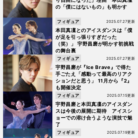
り自由になった」理由 本田真凜
の「僕にはないもの」も明かす
フィギュア
2025.07.27更新
本田真凜とのアイスダンスは「僕
が足を引っ張りすぎだった
（笑）」 宇野昌磨が明かす初挑戦
の舞台裏
フィギュア
2025.07.27更新
宇野昌磨が『Ice Brave』で得た
手ごたえ「感動って最高のリアク
ションだと思う」 11月から『2』
も開催決定
フィギュア
2025.07.15更新
宇野昌磨と本田真凜のアイスダン
スは今後の展開に期待 アイスシ
ョーでの溶け合うような演技で魅
了
フィギュア
2025.07.19更新