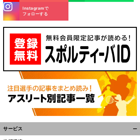
stagra
Instagramで
m
フォローする
サービス
開
く/