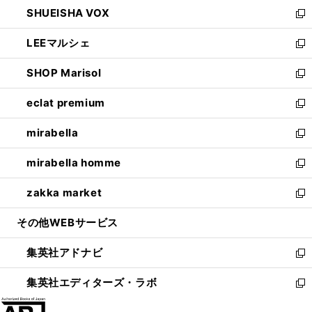
ウ
し
SHUEISHA VOX
で
ド
ィ
い
新
開
ウ
ン
ウ
し
LEEマルシェ
く
で
ド
ィ
い
新
開
ウ
ン
ウ
し
SHOP Marisol
く
で
ド
ィ
い
新
開
ウ
ン
ウ
し
eclat premium
く
で
ド
ィ
い
新
開
ウ
ン
ウ
し
mirabella
く
で
ド
ィ
い
新
開
ウ
ン
ウ
し
mirabella homme
く
で
ド
ィ
い
新
開
ウ
ン
ウ
し
zakka market
く
で
ド
ィ
い
新
開
ウ
ン
ウ
し
その他WEBサービス
く
で
ド
ィ
い
開
ウ
ン
ウ
集英社アドナビ
く
で
ド
ィ
新
開
ウ
ン
し
集英社エディターズ・ラボ
く
で
ド
い
新
開
ウ
ウ
し