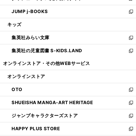
ウ
ン
ウ
し
JUMP j-BOOKS
で
ド
ィ
い
新
開
ウ
ン
ウ
し
キッズ
く
で
ド
ィ
い
開
ウ
ン
ウ
集英社みらい文庫
く
で
ド
ィ
新
開
ウ
ン
し
集英社の児童図書 S-KIDS.LAND
く
で
ド
い
新
開
ウ
ウ
し
オンラインストア・
その他WEBサービス
く
で
ィ
い
開
ン
ウ
オンラインストア
く
ド
ィ
ウ
ン
OTO
で
ド
新
開
ウ
し
SHUEISHA MANGA-ART HERITAGE
く
で
い
新
開
ウ
し
ジャンプキャラクターズストア
く
ィ
い
新
ン
ウ
し
HAPPY PLUS STORE
ド
ィ
い
新
ウ
ン