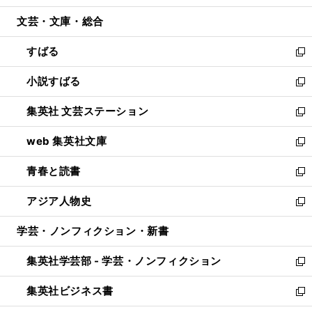
開
ウ
ン
ウ
文芸・文庫・総合
く
で
ド
ィ
開
ウ
ン
すばる
く
で
ド
新
開
ウ
し
小説すばる
く
で
い
新
開
ウ
し
集英社 文芸ステーション
く
ィ
い
新
ン
ウ
し
web 集英社文庫
ド
ィ
い
新
ウ
ン
ウ
し
青春と読書
で
ド
ィ
い
新
開
ウ
ン
ウ
し
アジア人物史
く
で
ド
ィ
い
新
開
ウ
ン
ウ
し
学芸・ノンフィクション・新書
く
で
ド
ィ
い
開
ウ
ン
ウ
集英社学芸部 - 学芸・ノンフィクション
く
で
ド
ィ
新
開
ウ
ン
し
集英社ビジネス書
く
で
ド
い
新
開
ウ
ウ
し