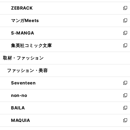
開
ウ
ン
ウ
し
ZEBRACK
く
で
ド
ィ
い
新
開
ウ
ン
ウ
し
マンガMeets
く
で
ド
ィ
い
新
開
ウ
ン
ウ
し
S-MANGA
く
で
ド
ィ
い
新
開
ウ
ン
ウ
し
集英社コミック文庫
く
で
ド
ィ
い
新
開
ウ
ン
ウ
し
取材・ファッション
く
で
ド
ィ
い
開
ウ
ン
ウ
ファッション・美容
く
で
ド
ィ
開
ウ
ン
Seventeen
く
で
ド
新
開
ウ
し
non-no
く
で
い
新
開
ウ
し
BAILA
く
ィ
い
新
ン
ウ
し
MAQUIA
ド
ィ
い
新
ウ
ン
ウ
し