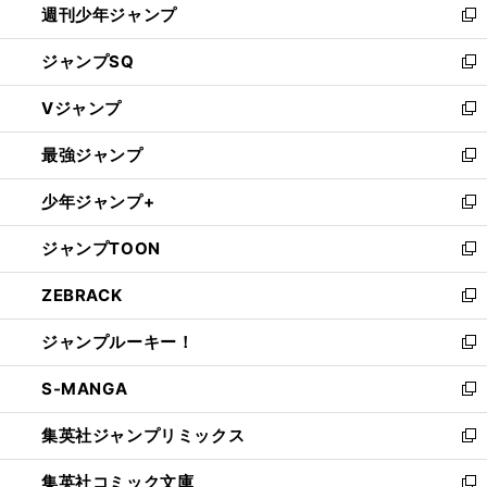
週刊少年ジャンプ
く
新
し
ジャンプSQ
い
新
ウ
し
Vジャンプ
ィ
い
新
ン
ウ
し
最強ジャンプ
ド
ィ
い
新
ウ
ン
ウ
し
少年ジャンプ+
で
ド
ィ
い
新
開
ウ
ン
ウ
し
ジャンプTOON
く
で
ド
ィ
い
新
開
ウ
ン
ウ
し
ZEBRACK
く
で
ド
ィ
い
新
開
ウ
ン
ウ
し
ジャンプルーキー！
く
で
ド
ィ
い
新
開
ウ
ン
ウ
し
S-MANGA
く
で
ド
ィ
い
新
開
ウ
ン
ウ
し
集英社ジャンプリミックス
く
で
ド
ィ
い
新
開
ウ
ン
ウ
し
集英社コミック文庫
く
で
ド
ィ
い
新