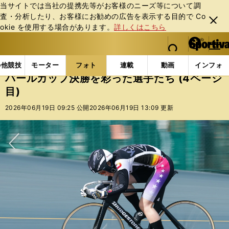
当サイトでは当社の提携先等がお客様のニーズ等について調
査・分析したり、お客様にお勧めの広告を表⽰する⽬的で Co
閉じ
okie を使⽤する場合があります。
詳しくはこちら
る
マイペ
web Sportiva (webスポルティーバ)
検索
メニュ
we
ー
フォトギャラリー
コラムフォト
パールカップ決勝を
b
ジ
の他競技
モーター
フォト
連載
動画
インフォ
ス
パールカップ決勝を彩った選手たち (4ページ
ポ
目)
ル
テ
2026年06月19日 09:25 公開
2026年06月19日 13:09 更新
ィ
ー
バ
次へ