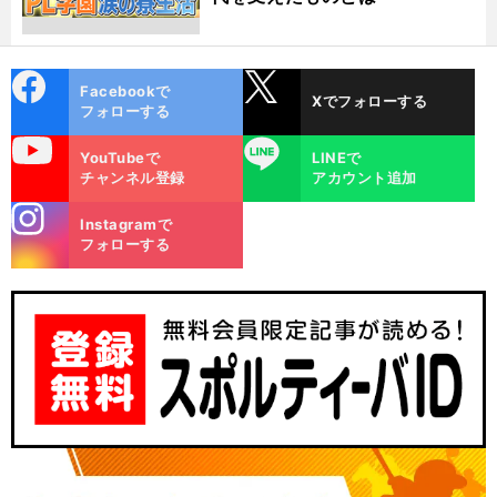
cebo
X
Facebookで
Xでフォローする
ok
フォローする
uTube
LINE
YouTubeで
LINEで
チャンネル登録
アカウント追加
stagra
Instagramで
m
フォローする