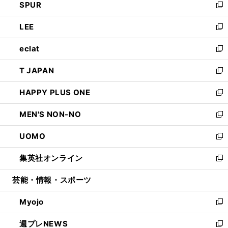
SPUR
で
ド
ィ
い
新
開
ウ
ン
ウ
し
LEE
く
で
ド
ィ
い
新
開
ウ
ン
ウ
し
eclat
く
で
ド
ィ
い
新
開
ウ
ン
ウ
し
T JAPAN
く
で
ド
ィ
い
新
開
ウ
ン
ウ
し
HAPPY PLUS ONE
く
で
ド
ィ
い
新
開
ウ
ン
ウ
し
MEN'S NON-NO
く
で
ド
ィ
い
新
開
ウ
ン
ウ
し
UOMO
く
で
ド
ィ
い
新
開
ウ
ン
ウ
し
集英社オンライン
く
で
ド
ィ
い
新
開
ウ
ン
ウ
し
芸能・情報・スポーツ
く
で
ド
ィ
い
開
ウ
ン
ウ
Myojo
く
で
ド
ィ
新
開
ウ
ン
し
週プレNEWS
く
で
ド
い
新