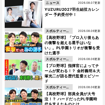
ニュース
2026.08.07更新
YUZURU2027羽生結弦カレン
ダー 予約受付中！
スポルティーバ
2026.08.06更新
動画
【高校野球】「プロ入り後もあ
の衝撃を超える選手はいな
い」。PL学園トリオが衝撃を受
けた選手
スポルティーバ
2026.08.06更新
動画
【プロ野球】指揮官によってチ
ームが変わる！？ 金村義明＆大
塚光二が語る歴代監督エピソー
ド
スポルティーバ
2026.08.06更新
動画
【高校野球】部員全員が大号
泣！？ ハードだったPL学園時
代を支えたものとは