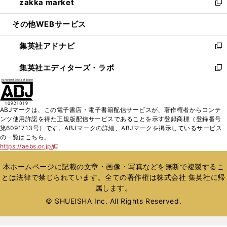
zakka market
く
で
ド
ィ
い
新
開
ウ
ン
ウ
し
その他WEBサービス
く
で
ド
ィ
い
開
ウ
ン
ウ
集英社アドナビ
く
で
ド
ィ
新
開
ウ
ン
し
集英社エディターズ・ラボ
く
で
ド
い
新
開
ウ
ウ
し
く
で
ィ
い
開
ン
ウ
ABJマークは、この電子書店・電子書籍配信サービスが、著作権者からコンテ
く
ド
ィ
ンツ使用許諾を得た正規版配信サービスであることを示す登録商標（登録番号
ウ
ン
第6091713号）です。ABJマークの詳細、ABJマークを掲示しているサービス
で
ド
の一覧はこちら。
開
ウ
https://aebs.or.jp/
新
く
で
し
い
開
本ホームページに記載の文章・画像・写真などを無断で複製するこ
ウ
く
とは法律で禁じられています。全ての著作権は株式会社 集英社に帰
ィ
属します。
ン
ド
© SHUEISHA Inc. All Rights Reserved.
ウ
で
開