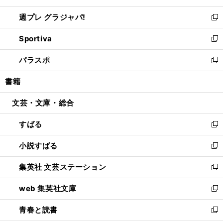
開
ウ
ウ
し
週プレ グラジャパ!
く
で
ィ
い
新
開
ン
ウ
し
Sportiva
く
ド
ィ
い
新
ウ
ン
ウ
し
パラスポ
で
ド
ィ
い
新
開
ウ
ン
ウ
し
書籍
く
で
ド
ィ
い
開
ウ
ン
ウ
文芸・文庫・総合
く
で
ド
ィ
開
ウ
ン
すばる
く
で
ド
新
開
ウ
し
小説すばる
く
で
い
新
開
ウ
し
集英社 文芸ステーション
く
ィ
い
新
ン
ウ
し
web 集英社文庫
ド
ィ
い
新
ウ
ン
ウ
し
青春と読書
で
ド
ィ
い
新
開
ウ
ン
ウ
し