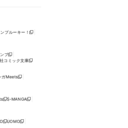
ャンプルーキー！
新
し
い
ウ
ャンプ
新
ィ
社コミック文庫
し
新
ン
い
し
ド
ウ
い
ウ
ガMeets
新
ィ
ウ
で
し
ン
ィ
開
い
ド
ン
く
ウ
ウ
ド
s
S-MANGA
新
新
ィ
で
ウ
し
し
ン
開
で
い
い
ド
く
開
ウ
ウ
ウ
NO
UOMO
く
新
新
ィ
ィ
で