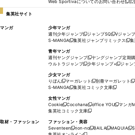
Web Sportivaについてのお問い合わせ
広
し
新
い
し
集英社サイト
ウ
い
ィ
ウ
マンガ
少年マンガ
ン
ィ
週刊少年ジャンプ
ジャンプSQ
Vジャン
ド
ン
新
新
S-MANGA
集英社ジャンプリミックス
集
ウ
ド
新
し
し
新
で
ウ
し
い
い
し
青年マンガ
開
で
い
ウ
ウ
い
週刊ヤングジャンプ
ヤングジャンプ定期
新
く
開
ウ
ィ
ィ
ウ
ウルトラジャンプ
少年ジャンプ+
ジャン
新
し
新
く
ィ
ン
ン
ィ
し
い
し
ン
ド
ド
ン
少女マンガ
い
ウ
い
ド
ウ
ウ
ド
りぼん
マーガレット
別冊マーガレット
新
新
新
ウ
ィ
ウ
ウ
で
で
ウ
S-MANGA
集英社コミック文庫
し
新
し
新
ィ
ン
ィ
で
開
開
で
い
し
い
し
ン
ド
ン
女性マンガ
開
く
く
開
ウ
い
ウ
い
ド
ウ
ド
Cookie
Cocohana
office YOU
マンガM
く
く
新
新
新
ィ
ウ
ィ
ウ
ウ
で
ウ
集英社コミック文庫
し
新
し
し
ン
ィ
ン
ィ
で
開
で
い
し
い
い
ド
ン
ド
ン
取材・ファッション
ファッション・美容
開
く
開
ウ
い
ウ
ウ
ウ
ド
ウ
ド
Seventeen
non-no
BAILA
MAQUIA
S
く
く
新
新
新
新
ィ
ウ
ィ
ィ
で
ウ
で
ウ
集英社オンライン