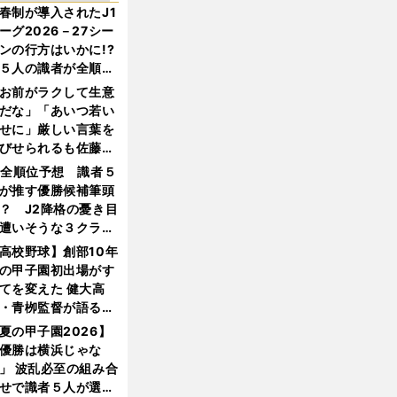
春制が導入されたJ1
ーグ2026－27シー
ンの行方はいかに!?
５人の識者が全順位
大胆予想
お前がラクして生意
だな」「あいつ若い
せに」厳しい言葉を
びせられるも佐藤慎
郎が貫いた誇りとフ
1全順位予想 識者５
ンへの思い
が推す優勝候補筆頭
？ J2降格の憂き目
遭いそうな３クラブ
は？
高校野球】創部10年
の甲子園初出場がす
てを変えた 健大高
・青栁監督が語る
機動破壊」はこうし
夏の甲子園2026】
生まれた
優勝は横浜じゃな
」 波乱必至の組み合
せで識者５人が選ん