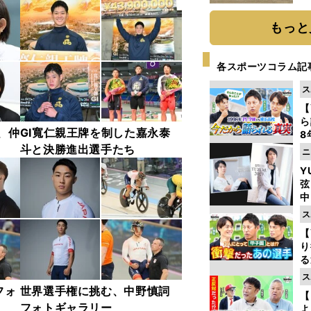
だ
もっと
各スポーツコラム記
ス
【
ら
、仲
GⅠ寬仁親王牌を制した嘉永泰
8
最
斗と決勝進出選手たち
ニ
き
Y
弦
中
ス
【
り
る
学
ス
け
フォ
世界選手権に挑む、中野慎詞
【
フォトギャラリー
よ