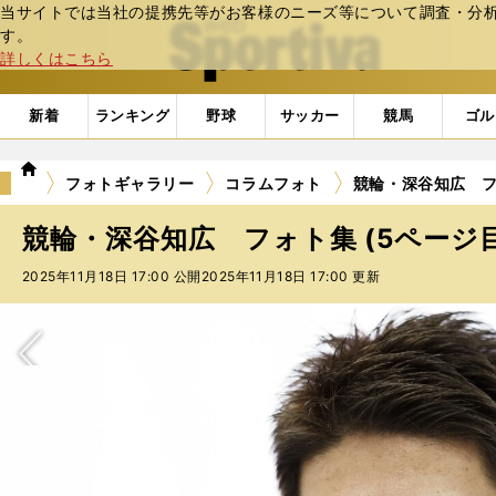
当サイトでは当社の提携先等がお客様のニーズ等について調査・分析し
web Sportiva (webスポルティーバ)
す。
詳しくはこちら
新着
ランキング
野球
サッカー
競馬
ゴル
we
フォトギャラリー
コラムフォト
競輪・深谷知広 フ
b
ス
競輪・深谷知広 フォト集 (5ページ目
ポ
ル
2025年11月18日 17:00 公開
2025年11月18日 17:00 更新
テ
ィ
ー
バ
次へ