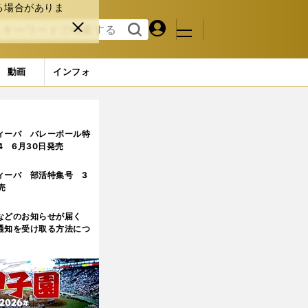
る場合がありま
マイペ
閉じ
検索
メニュ
ー
る
す
ジ
る
動画
インフォ
ィーバ バレーボール特
.4 6月30日発売
ィーバ 部活特集号 3
売
などのお知らせが届く
通知を受け取る方法につ