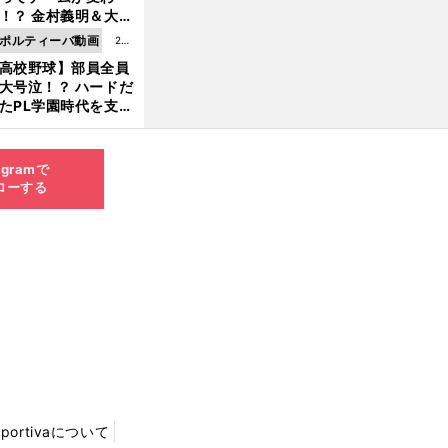
8.0
！？ 金村義明＆大塚
6更
二が語る歴代監督エ
ポルティーバ動画
202
新
ソード
高校野球】部員全員
6.0
大号泣！？ ハードだ
8.0
たPL学園時代を支え
6更
ものとは
新
agramで
ローする
Sportivaについて