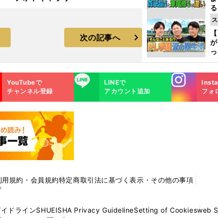
る
光
ス
ピ
【
次の記事へ
が
っ
た
Instagra
LINE
YouTubeで
LINEで
Inst
m
チャンネル登録
アカウント追加
フォ
利用規約・会員規約
特定商取引法に基づく表示・その他の事項
プ
ガイドライン
SHUEISHA Privacy Guideline
Setting of Cookies
web 