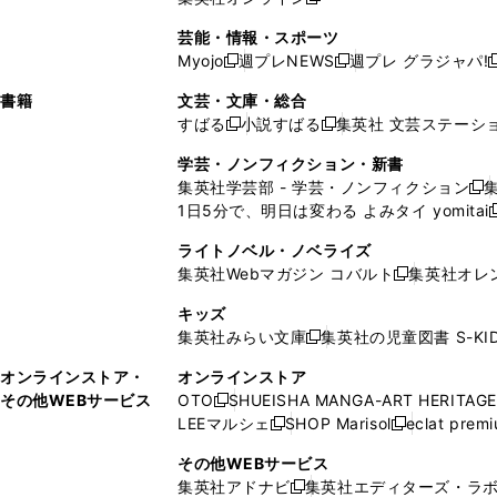
し
新
し
し
し
ン
ィ
ン
ン
開
で
開
で
い
し
い
い
い
ド
ン
ド
ド
芸能・情報・スポーツ
く
開
く
開
ウ
い
ウ
ウ
ウ
ウ
ド
ウ
ウ
Myojo
週プレNEWS
週プレ グラジャパ!
く
く
新
新
新
ィ
ウ
ィ
ィ
ィ
で
ウ
で
で
し
し
ン
ィ
ン
ン
ン
書籍
文芸・文庫・総合
開
で
開
開
い
い
ド
ン
ド
ド
ド
すばる
小説すばる
集英社 文芸ステーシ
く
開
く
く
新
新
ウ
ウ
ウ
ド
ウ
ウ
ウ
く
し
し
ィ
ィ
学芸・ノンフィクション・新書
で
ウ
で
で
で
い
い
ン
ン
集英社学芸部 - 学芸・ノンフィクション
開
で
開
開
開
新
ウ
ウ
ド
ド
1日5分で、明日は変わる よみタイ yomitai
く
開
く
く
く
し
新
ィ
ィ
ウ
ウ
く
い
ン
ン
ライトノベル・ノベライズ
で
で
ウ
ド
ド
集英社Webマガジン コバルト
集英社オレ
開
開
新
ィ
ウ
ウ
く
く
し
ン
キッズ
で
で
い
ド
集英社みらい文庫
集英社の児童図書 S-KID
開
開
新
ウ
ウ
く
く
し
ィ
オンラインストア・
オンラインストア
で
い
ン
その他WEBサービス
OTO
SHUEISHA MANGA-ART HERITAGE
開
新
ウ
ド
LEEマルシェ
SHOP Marisol
eclat prem
く
し
新
新
ィ
ウ
い
し
し
ン
その他WEBサービス
で
ウ
い
い
ド
集英社アドナビ
集英社エディターズ・ラ
開
新