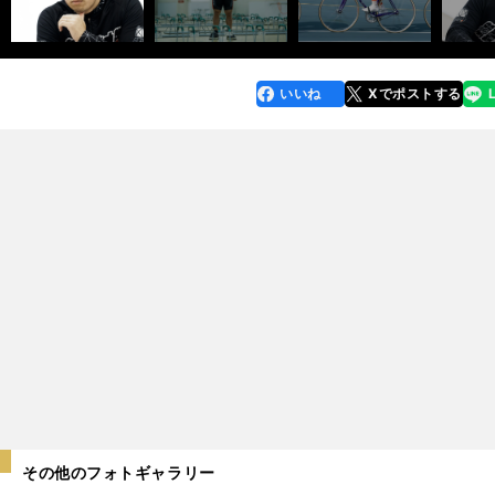
いいね
Xでポストする
line
faceboo
x
k
その他のフォトギャラリー