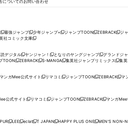
告についてのお問い合わせ
プ
最強ジャンプ
少年ジャンプ+
ジャンプTOON
ZEBRACK
ジ
新
新
新
新
新
英社コミック文庫
し
新
し
し
し
し
い
い
し
い
い
い
ウ
ウ
い
ウ
ウ
ウ
購読デジタル
ヤンジャン！
となりのヤングジャンプ
グランドジ
新
新
新
ィ
ィ
ウ
ィ
ィ
ィ
プTOON
ZEBRACK
S-MANGA
集英社ジャンプリミックス
集英
新
し
新
し
新
し
新
ン
ン
ィ
ン
ン
ン
し
い
し
い
し
い
し
ド
ド
ン
ド
ド
ド
い
ウ
い
ウ
い
ウ
い
ウ
ウ
ド
ウ
ウ
ウ
マンガMee公式サイト
リマコミ
ジャンプTOON
ZEBRACK
マン
新
新
新
新
ウ
ィ
ウ
ィ
ウ
ィ
ウ
で
で
ウ
で
で
で
し
し
し
し
し
ィ
ン
ィ
ン
ィ
ン
ィ
開
開
で
開
開
開
い
い
い
い
い
ン
ド
ン
ド
ン
ド
ン
く
く
開
く
く
く
ウ
ウ
ウ
ウ
ウ
ド
ウ
ド
ウ
ド
ウ
ド
ee公式サイト
リマコミ
ジャンプTOON
ZEBRACK
マンガMeet
く
新
新
新
新
ィ
ィ
ィ
ィ
ィ
ウ
で
ウ
で
ウ
で
ウ
し
し
し
し
ン
ン
ン
ン
ン
で
開
で
開
で
開
で
い
い
い
い
ド
ド
ド
ド
ド
開
く
開
く
開
く
開
ウ
ウ
ウ
ウ
ウ
ウ
ウ
ウ
ウ
PUR
LEE
eclat
T JAPAN
HAPPY PLUS ONE
MEN'S NON-
く
く
く
く
新
新
新
新
新
ィ
ィ
ィ
ィ
で
で
で
で
で