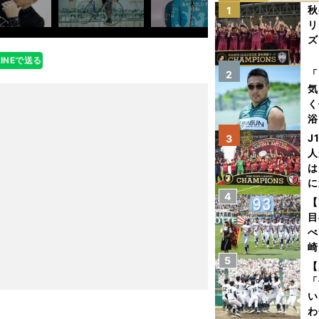
秋
1
リ
ズ
LINEで送る
を
「
2
気
く
浴
太
J
3
ァ
人
は
に
4
と
【
目
べ
崎
5
「
【
て
「
い
わ