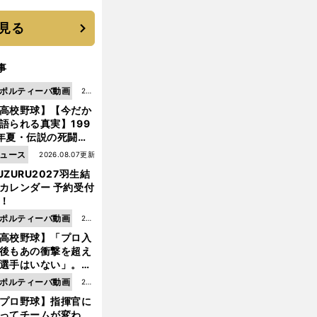
優勝校はここだ！
見る
事
ポルティーバ動画
202
高校野球】【今だか
6.0
語られる真実】199
8.0
年夏・伝説の死闘の
7更
中にPL学園に何が起
ュース
2026.08.07更新
新
ていた！？
UZURU2027羽生結
カレンダー 予約受付
！
ポルティーバ動画
202
高校野球】「プロ入
6.0
後もあの衝撃を超え
8.0
選手はいない」。PL
6更
園トリオが衝撃を受
ポルティーバ動画
202
新
た選手
プロ野球】指揮官に
6.0
ってチームが変わ