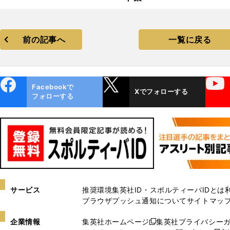
前の記事へ
一覧に戻る
ebo
X
YouTube
Facebookで
Xでフォローする
ok
フォローする
サービス
推奨環境
集英社ID・スポルティーバIDとは
ブラウザプッシュ通知について
サイトマッ
企業情報
集英社ホームページ
集英社プライバシー
新