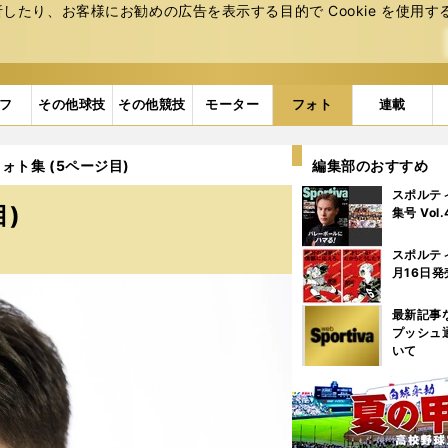
たり、お客様にお勧めの広告を表⽰する⽬的で Cookie を使⽤す
フ
その他球技
その他競技
モーター
フォト
連載
ォト集 (5ページ目)
編集部のおすすめ
スポルテ
)
集号 Vol
スポルテ
月16日発
最新記事
プッシュ
いて