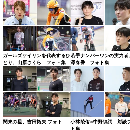
ガールズケイリンを代表するひ
若手ナンバーワンの実力者
とり、山原さくら フォト集
澤春香 フォト集
関東の星、吉田拓矢 フォト
小林陵侑×中野慎詞 対談
ト集