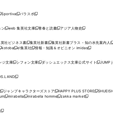
し
し
し
し
し
ン
ン
ン
ン
開
開
開
開
開
い
い
い
い
い
ド
ド
ド
ド
く
く
く
く
く
ウ
ウ
ウ
ウ
ウ
ウ
ウ
ウ
ウ
Sportiva
パラスポ
新
新
ィ
ィ
ィ
ィ
ィ
で
で
で
で
し
し
し
ン
ン
ン
ン
ン
開
開
開
開
い
い
い
ド
ド
ド
ド
ド
ョン
web 集英社文庫
青春と読書
アジア人物史
く
く
く
く
新
新
新
新
ウ
ウ
ウ
ウ
ウ
ウ
ウ
ウ
し
し
し
し
ィ
ィ
ィ
で
で
で
で
で
い
い
い
い
ン
ン
ン
集英社ビジネス書
集英社新書
集英社新書プラス - 知の水先案内人
開
開
開
開
開
新
新
新
ウ
ウ
ウ
ウ
ド
ド
ド
kotoba
e!集英社
情報・知識＆オピニオン imidas
く
く
く
く
く
新
し
新
し
新
ィ
ィ
ィ
ィ
ウ
ウ
ウ
し
し
い
し
い
し
ン
ン
ン
ン
で
で
で
い
い
ウ
い
ウ
い
ド
ド
ド
ド
ンジ文庫
シフォン文庫
ダッシュエックス文庫公式サイト
JUMP 
開
開
開
新
新
新
ウ
ウ
ィ
ウ
ィ
ウ
ウ
ウ
ウ
ウ
く
く
く
し
し
し
ィ
ィ
ン
ィ
ン
ィ
で
で
で
で
い
い
い
ン
ン
ド
ン
ド
ン
S.LAND
開
開
開
開
新
ウ
ウ
ウ
ド
ド
ウ
ド
ウ
ド
く
く
く
く
し
ィ
ィ
ィ
ウ
ウ
で
ウ
で
ウ
い
ン
ン
ン
ジャンプキャラクターズストア
HAPPY PLUS STORE
SHUEIS
で
で
開
で
開
で
新
新
新
ウ
ド
ド
ド
ium
mirabella
mirabella homme
zakka market
開
開
く
開
く
開
し
新
新
新
し
新
し
ィ
ウ
ウ
ウ
く
く
く
く
い
し
し
い
し
し
い
ン
で
で
で
ウ
い
い
ウ
い
い
ウ
ド
ボ
開
開
開
新