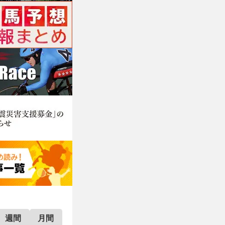
週間
月間