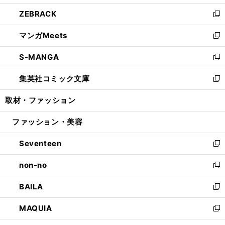
開
ウ
ン
ウ
し
ZEBRACK
く
で
ド
ィ
い
新
開
ウ
ン
ウ
し
マンガMeets
く
で
ド
ィ
い
新
開
ウ
ン
ウ
し
S-MANGA
く
で
ド
ィ
い
新
開
ウ
ン
ウ
し
集英社コミック文庫
く
で
ド
ィ
い
新
開
ウ
ン
ウ
し
取材・ファッション
く
で
ド
ィ
い
開
ウ
ン
ウ
ファッション・美容
く
で
ド
ィ
開
ウ
ン
Seventeen
く
で
ド
新
開
ウ
し
non-no
く
で
い
新
開
ウ
し
BAILA
く
ィ
い
新
ン
ウ
し
MAQUIA
ド
ィ
い
新
ウ
ン
ウ
し