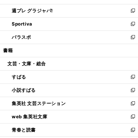
開
ウ
ウ
し
週プレ グラジャパ!
く
で
ィ
い
新
開
ン
ウ
し
Sportiva
く
ド
ィ
い
新
ウ
ン
ウ
し
パラスポ
で
ド
ィ
い
新
開
ウ
ン
ウ
し
書籍
く
で
ド
ィ
い
開
ウ
ン
ウ
文芸・文庫・総合
く
で
ド
ィ
開
ウ
ン
すばる
く
で
ド
新
開
ウ
し
小説すばる
く
で
い
新
開
ウ
し
集英社 文芸ステーション
く
ィ
い
新
ン
ウ
し
web 集英社文庫
ド
ィ
い
新
ウ
ン
ウ
し
青春と読書
で
ド
ィ
い
新
開
ウ
ン
ウ
し