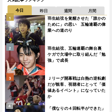
今日
昨日
週間
月間
羽生結弦を覚醒させた「誰かの
1
ために」の思い 五輪連覇の偉
業への道のり
羽生結弦、五輪連覇の舞台裏
2
ケガで欠場中に取り組んだ「勉
強」で成長
Ｊリーグ開幕戦は白熱の逆転劇
3
だが観客、視聴者にとって「価
値あるイベント」になっていた
か
4
「僕なりの４回転半ができた」