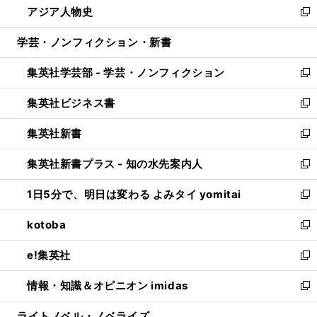
アジア人物史
く
で
ド
ィ
い
新
開
ウ
ン
ウ
し
学芸・ノンフィクション・新書
く
で
ド
ィ
い
開
ウ
ン
ウ
集英社学芸部 - 学芸・ノンフィクション
く
で
ド
ィ
新
開
ウ
ン
し
集英社ビジネス書
く
で
ド
い
新
開
ウ
ウ
し
集英社新書
く
で
ィ
い
新
開
ン
ウ
し
集英社新書プラス - 知の水先案内人
く
ド
ィ
い
新
ウ
ン
ウ
し
1日5分で、明日は変わる よみタイ yomitai
で
ド
ィ
い
新
開
ウ
ン
ウ
し
kotoba
く
で
ド
ィ
い
新
開
ウ
ン
ウ
し
e!集英社
く
で
ド
ィ
い
新
開
ウ
ン
ウ
し
情報・知識＆オピニオン imidas
く
で
ド
ィ
い
新
開
ウ
ン
ウ
し
ライトノベル・ノベライズ
く
で
ド