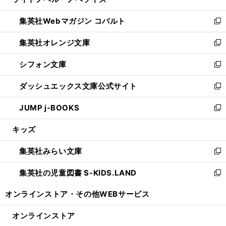
ィ
い
開
ウ
ン
ウ
集英社Webマガジン コバルト
く
で
ド
ィ
新
開
ウ
ン
し
集英社オレンジ文庫
く
で
ド
い
新
開
ウ
ウ
し
シフォン文庫
く
で
ィ
い
新
開
ン
ウ
し
ダッシュエックス文庫公式サイト
く
ド
ィ
い
新
ウ
ン
ウ
し
JUMP j-BOOKS
で
ド
ィ
い
新
開
ウ
ン
ウ
し
キッズ
く
で
ド
ィ
い
開
ウ
ン
ウ
集英社みらい文庫
く
で
ド
ィ
新
開
ウ
ン
し
集英社の児童図書 S-KIDS.LAND
く
で
ド
い
新
開
ウ
ウ
し
オンラインストア・
その他WEBサービス
く
で
ィ
い
開
ン
ウ
オンラインストア
く
ド
ィ