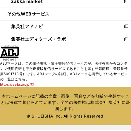
zakka market
く
で
ド
ィ
い
新
開
ウ
ン
ウ
し
その他WEBサービス
く
で
ド
ィ
い
開
ウ
ン
ウ
集英社アドナビ
く
で
ド
ィ
新
開
ウ
ン
し
集英社エディターズ・ラボ
く
で
ド
い
新
開
ウ
ウ
し
く
で
ィ
い
開
ン
ウ
ABJマークは、この電子書店・電子書籍配信サービスが、著作権者からコンテ
く
ド
ィ
ンツ使用許諾を得た正規版配信サービスであることを示す登録商標（登録番号
ウ
ン
第6091713号）です。ABJマークの詳細、ABJマークを掲示しているサービス
で
ド
の一覧はこちら。
開
ウ
https://aebs.or.jp/
新
く
で
し
い
開
本ホームページに記載の文章・画像・写真などを無断で複製するこ
ウ
く
とは法律で禁じられています。全ての著作権は株式会社 集英社に帰
ィ
属します。
ン
ド
© SHUEISHA Inc. All Rights Reserved.
ウ
で
開