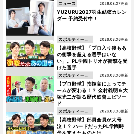
ニュース
2026.08.07更新
YUZURU2027羽生結弦カレン
ダー 予約受付中！
スポルティーバ
2026.08.06更新
動画
【高校野球】「プロ入り後もあ
の衝撃を超える選手はいな
い」。PL学園トリオが衝撃を受
けた選手
スポルティーバ
2026.08.06更新
動画
【プロ野球】指揮官によってチ
ームが変わる！？ 金村義明＆大
塚光二が語る歴代監督エピソー
ド
スポルティーバ
2026.08.06更新
動画
【高校野球】部員全員が大号
泣！？ ハードだったPL学園時
代を支えたものとは