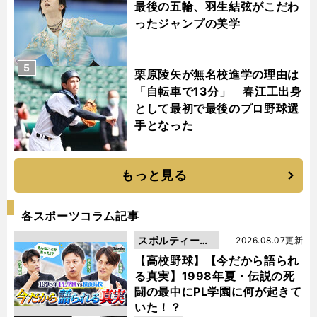
最後の五輪、羽生結弦がこだわ
ったジャンプの美学
5
栗原陵矢が無名校進学の理由は
「自転車で13分」 春江工出身
として最初で最後のプロ野球選
手となった
もっと見る
各スポーツコラム記事
スポルティーバ
2026.08.07更新
動画
【高校野球】【今だから語られ
る真実】1998年夏・伝説の死
闘の最中にPL学園に何が起きて
いた！？