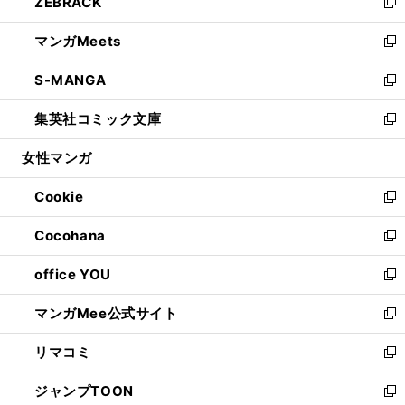
ZEBRACK
く
で
ド
ィ
い
新
開
ウ
ン
ウ
し
マンガMeets
く
で
ド
ィ
い
新
開
ウ
ン
ウ
し
S-MANGA
く
で
ド
ィ
い
新
開
ウ
ン
ウ
し
集英社コミック文庫
く
で
ド
ィ
い
新
開
ウ
ン
ウ
し
女性マンガ
く
で
ド
ィ
い
開
ウ
ン
ウ
Cookie
く
で
ド
ィ
新
開
ウ
ン
し
Cocohana
く
で
ド
い
新
開
ウ
ウ
し
office YOU
く
で
ィ
い
新
開
ン
ウ
し
マンガMee公式サイト
く
ド
ィ
い
新
ウ
ン
ウ
し
リマコミ
で
ド
ィ
い
新
開
ウ
ン
ウ
し
ジャンプTOON
く
で
ド
ィ
い
新