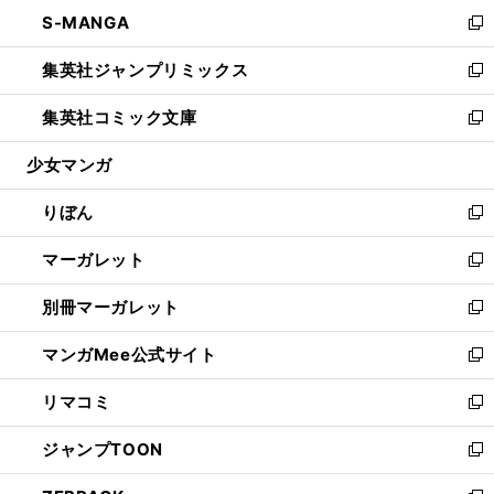
ン
ウ
し
S-MANGA
く
で
ド
ィ
い
新
開
ウ
ン
ウ
し
集英社ジャンプリミックス
く
で
ド
ィ
い
新
開
ウ
ン
ウ
し
集英社コミック文庫
く
で
ド
ィ
い
新
開
ウ
ン
ウ
し
少女マンガ
く
で
ド
ィ
い
開
ウ
ン
ウ
りぼん
く
で
ド
ィ
新
開
ウ
ン
し
マーガレット
く
で
ド
い
新
開
ウ
ウ
し
別冊マーガレット
く
で
ィ
い
新
開
ン
ウ
し
マンガMee公式サイト
く
ド
ィ
い
新
ウ
ン
ウ
し
リマコミ
で
ド
ィ
い
新
開
ウ
ン
ウ
し
ジャンプTOON
く
で
ド
ィ
い
新
開
ウ
ン
ウ
し