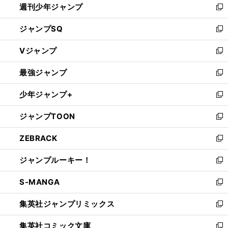
週刊少年ジャンプ
く
新
し
ジャンプSQ
い
新
ウ
し
Vジャンプ
ィ
い
新
ン
ウ
し
最強ジャンプ
ド
ィ
い
新
ウ
ン
ウ
し
少年ジャンプ+
で
ド
ィ
い
新
開
ウ
ン
ウ
し
ジャンプTOON
く
で
ド
ィ
い
新
開
ウ
ン
ウ
し
ZEBRACK
く
で
ド
ィ
い
新
開
ウ
ン
ウ
し
ジャンプルーキー！
く
で
ド
ィ
い
新
開
ウ
ン
ウ
し
S-MANGA
く
で
ド
ィ
い
新
開
ウ
ン
ウ
し
集英社ジャンプリミックス
く
で
ド
ィ
い
新
開
ウ
ン
ウ
し
集英社コミック文庫
く
で
ド
ィ
い
新