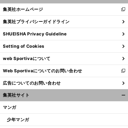
開
く/
集英社ホームページ
新
閉
し
じ
集英社プライバシーガイドライン
い
る
ウ
SHUEISHA Privacy Guideline
ィ
ン
Setting of Cookies
ド
ウ
web Sportivaについて
で
開
Web Sportivaについてのお問い合わせ
く
新
し
広告についてのお問い合わせ
い
ウ
集英社サイト
ィ
開
ン
く/
マンガ
ド
閉
ウ
じ
少年マンガ
で
る
開