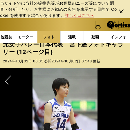
当サイトでは当社の提携先等がお客様のニーズ等について調
査・分析したり、お客様にお勧めの広告を表⽰する⽬的で Co
閉じ
okie を使⽤する場合があります。
詳しくはこちら
る
マイペ
web Sportiva (webスポルティーバ)
検索
メニュ
we
ー
フォトギャラリー
コラムフォト
元女子バレー日本代
b
ジ
の他競技
モーター
フォト
連載
動画
インフォ
ス
元女子バレー日本代表 宮下遥フォトギャラ
ポ
リー (12ページ目)
ル
テ
2024年10月02日 06:35 公開
2024年10月02日 07:48 更新
ィ
ー
バ
次へ
前編：日本代表で竹下佳江と比べられた日々 リオ五輪本番は「記憶が欠