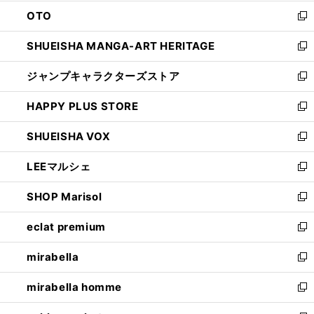
ウ
ン
OTO
で
ド
新
開
ウ
し
SHUEISHA MANGA-ART HERITAGE
く
で
い
新
開
ウ
し
ジャンプキャラクターズストア
く
ィ
い
新
ン
ウ
し
HAPPY PLUS STORE
ド
ィ
い
新
ウ
ン
ウ
し
SHUEISHA VOX
で
ド
ィ
い
新
開
ウ
ン
ウ
し
LEEマルシェ
く
で
ド
ィ
い
新
開
ウ
ン
ウ
し
SHOP Marisol
く
で
ド
ィ
い
新
開
ウ
ン
ウ
し
eclat premium
く
で
ド
ィ
い
新
開
ウ
ン
ウ
し
mirabella
く
で
ド
ィ
い
新
開
ウ
ン
ウ
し
mirabella homme
く
で
ド
ィ
い
新
開
ウ
ン
ウ
し