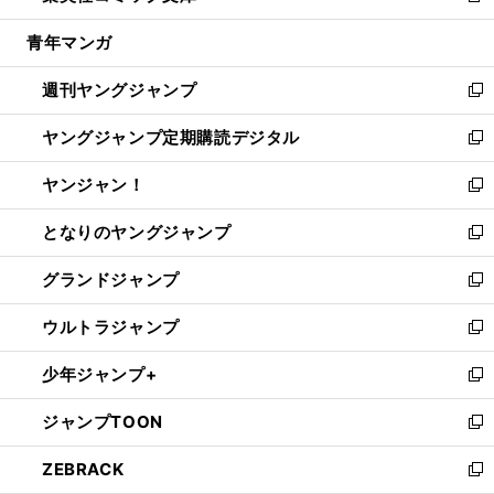
開
ウ
ン
ウ
し
青年マンガ
く
で
ド
ィ
い
開
ウ
ン
ウ
週刊ヤングジャンプ
く
で
ド
ィ
新
開
ウ
ン
し
ヤングジャンプ定期購読デジタル
く
で
ド
い
新
開
ウ
ウ
し
ヤンジャン！
く
で
ィ
い
新
開
ン
ウ
し
となりのヤングジャンプ
く
ド
ィ
い
新
ウ
ン
ウ
し
グランドジャンプ
で
ド
ィ
い
新
開
ウ
ン
ウ
し
ウルトラジャンプ
く
で
ド
ィ
い
新
開
ウ
ン
ウ
し
少年ジャンプ+
く
で
ド
ィ
い
新
開
ウ
ン
ウ
し
ジャンプTOON
く
で
ド
ィ
い
新
開
ウ
ン
ウ
し
ZEBRACK
く
で
ド
ィ
い
新
開
ウ