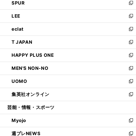
SPUR
で
ド
ィ
い
新
開
ウ
ン
ウ
し
LEE
く
で
ド
ィ
い
新
開
ウ
ン
ウ
し
eclat
く
で
ド
ィ
い
新
開
ウ
ン
ウ
し
T JAPAN
く
で
ド
ィ
い
新
開
ウ
ン
ウ
し
HAPPY PLUS ONE
く
で
ド
ィ
い
新
開
ウ
ン
ウ
し
MEN'S NON-NO
く
で
ド
ィ
い
新
開
ウ
ン
ウ
し
UOMO
く
で
ド
ィ
い
新
開
ウ
ン
ウ
し
集英社オンライン
く
で
ド
ィ
い
新
開
ウ
ン
ウ
し
芸能・情報・スポーツ
く
で
ド
ィ
い
開
ウ
ン
ウ
Myojo
く
で
ド
ィ
新
開
ウ
ン
し
週プレNEWS
く
で
ド
い
新