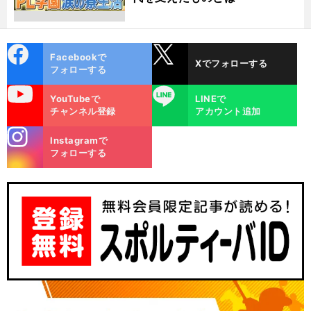
cebo
X
Facebookで
Xでフォローする
ok
フォローする
uTube
LINE
YouTubeで
LINEで
チャンネル登録
アカウント追加
stagra
Instagramで
m
フォローする