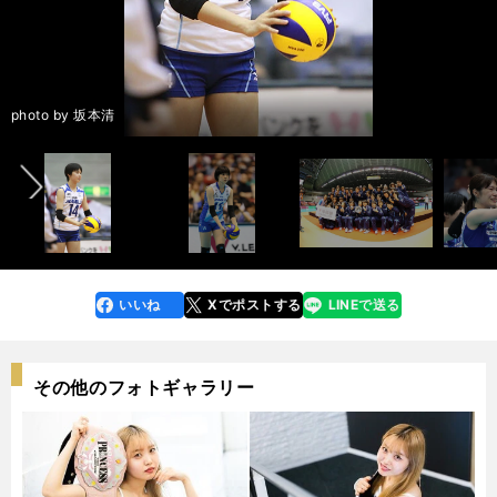
け落ちている」＞＞
中編：日本代表での中田久美との関係 岡山シーガルズ一筋で引退した理
由も語った＞＞
後編：あらためて振り返る現役生活 印象に残った３つのシーン、人生を
前へ
変えた人とは？＞＞
photo by 坂本清
いいね
Xでポストする
LINEで送る
line
faceboo
x
k
その他のフォトギャラリー