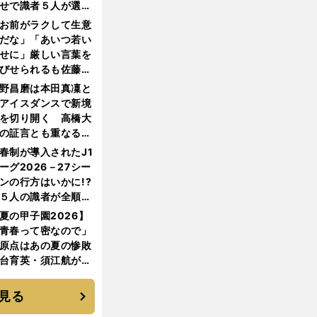
せで識者５人が選ん
優勝校はここだ！
お前がラクして生意
だな」「あいつ若い
せに」厳しい言葉を
びせられるも佐藤慎
郎が貫いた誇りとフ
野昌磨は本田真凜と
ンへの思い
アイスダンスで新境
を切り開く 高橋大
の証言とも重なる課
と楽しさ
春制が導入されたJ1
ーグ2026－27シー
ンの行方はいかに!?
５人の識者が全順位
大胆予想
夏の甲子園2026】
青春って密なので」
原点はあの夏の惨敗
台育英・須江航が明
す"日本一1000日計
"のすべて
見る