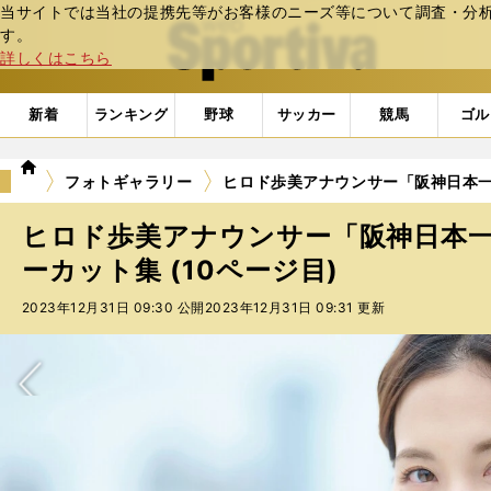
当サイトでは当社の提携先等がお客様のニーズ等について調査・分析し
web Sportiva (webスポルティーバ)
す。
詳しくはこちら
新着
ランキング
野球
サッカー
競馬
ゴル
we
フォトギャラリー
ヒロド歩美アナウンサー「阪神日本一
b
ス
ヒロド歩美アナウンサー「阪神日本
ポ
ル
ーカット集 (10ページ目)
テ
2023年12月31日 09:30 公開
2023年12月31日 09:31 更新
ィ
ー
バ
次へ