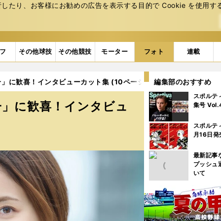
たり、お客様にお勧めの広告を表⽰する⽬的で Cookie を使⽤す
フ
その他球技
その他競技
モーター
フォト
連載
」に歓喜！インタビューカット集 (10ページ目)
編集部のおすすめ
スポルテ
一」に歓喜！インタビュ
集号 Vol
スポルテ
月16日発
最新記事
プッシュ
いて