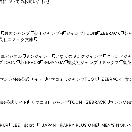
告についてのお問い合わせ
プ
最強ジャンプ
少年ジャンプ+
ジャンプTOON
ZEBRACK
ジ
新
新
新
新
新
英社コミック文庫
し
新
し
し
し
し
い
い
し
い
い
い
ウ
ウ
い
ウ
ウ
ウ
購読デジタル
ヤンジャン！
となりのヤングジャンプ
グランドジ
新
新
新
ィ
ィ
ウ
ィ
ィ
ィ
プTOON
ZEBRACK
S-MANGA
集英社ジャンプリミックス
集英
新
し
新
し
新
し
新
ン
ン
ィ
ン
ン
ン
し
い
し
い
し
い
し
ド
ド
ン
ド
ド
ド
い
ウ
い
ウ
い
ウ
い
ウ
ウ
ド
ウ
ウ
ウ
マンガMee公式サイト
リマコミ
ジャンプTOON
ZEBRACK
マン
新
新
新
新
ウ
ィ
ウ
ィ
ウ
ィ
ウ
で
で
ウ
で
で
で
し
し
し
し
し
ィ
ン
ィ
ン
ィ
ン
ィ
開
開
で
開
開
開
い
い
い
い
い
ン
ド
ン
ド
ン
ド
ン
く
く
開
く
く
く
ウ
ウ
ウ
ウ
ウ
ド
ウ
ド
ウ
ド
ウ
ド
ee公式サイト
リマコミ
ジャンプTOON
ZEBRACK
マンガMeet
く
新
新
新
新
ィ
ィ
ィ
ィ
ィ
ウ
で
ウ
で
ウ
で
ウ
し
し
し
し
ン
ン
ン
ン
ン
で
開
で
開
で
開
で
い
い
い
い
ド
ド
ド
ド
ド
開
く
開
く
開
く
開
ウ
ウ
ウ
ウ
ウ
ウ
ウ
ウ
ウ
PUR
LEE
eclat
T JAPAN
HAPPY PLUS ONE
MEN'S NON-
く
く
く
く
新
新
新
新
新
ィ
ィ
ィ
ィ
で
で
で
で
で