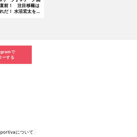
直前！ 注目移籍は
8.0
れだ！ 水沼宏太を水
3更
貴史がすこ〜し語る
新
agramで
ローする
Sportivaについて