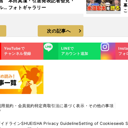
昌
本田真凜・引退発表記者会見・
幕
ルド
フォトギャラリー
こ
ラ
沼
次の記事へ
Instagra
LINE
YouTubeで
LINEで
Inst
m
チャンネル登録
アカウント追加
フォ
利用規約・会員規約
特定商取引法に基づく表示・その他の事項
プ
ガイドライン
SHUEISHA Privacy Guideline
Setting of Cookies
web 