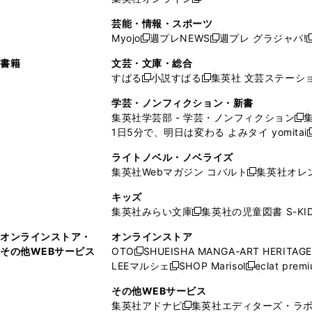
し
新
し
し
し
ン
ィ
ン
ン
開
で
開
で
い
し
い
い
い
ド
ン
ド
ド
芸能・情報・スポーツ
く
開
く
開
ウ
い
ウ
ウ
ウ
ウ
ド
ウ
ウ
Myojo
週プレNEWS
週プレ グラジャパ!
く
く
新
新
新
ィ
ウ
ィ
ィ
ィ
で
ウ
で
で
し
し
ン
ィ
ン
ン
ン
書籍
文芸・文庫・総合
開
で
開
開
い
い
ド
ン
ド
ド
ド
すばる
小説すばる
集英社 文芸ステーシ
く
開
く
く
新
新
ウ
ウ
ウ
ド
ウ
ウ
ウ
く
し
し
ィ
ィ
学芸・ノンフィクション・新書
で
ウ
で
で
で
い
い
ン
ン
集英社学芸部 - 学芸・ノンフィクション
開
で
開
開
開
新
ウ
ウ
ド
ド
1日5分で、明日は変わる よみタイ yomitai
く
開
く
く
く
し
新
ィ
ィ
ウ
ウ
く
い
ン
ン
ライトノベル・ノベライズ
で
で
ウ
ド
ド
集英社Webマガジン コバルト
集英社オレ
開
開
新
ィ
ウ
ウ
く
く
し
ン
キッズ
で
で
い
ド
集英社みらい文庫
集英社の児童図書 S-KID
開
開
新
ウ
ウ
く
く
し
ィ
オンラインストア・
オンラインストア
で
い
ン
その他WEBサービス
OTO
SHUEISHA MANGA-ART HERITAGE
開
新
ウ
ド
LEEマルシェ
SHOP Marisol
eclat prem
く
し
新
新
ィ
ウ
い
し
し
ン
その他WEBサービス
で
ウ
い
い
ド
集英社アドナビ
集英社エディターズ・ラ
開
新