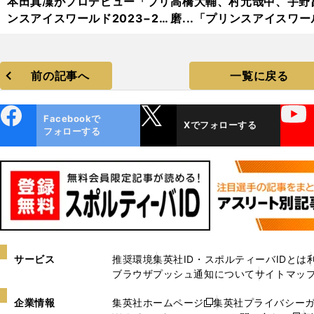
本田真凜がプロデビュー「プリ
高橋大輔、村元哉中、宇野
ンスアイスワールド2023−20
磨...「プリンスアイスワー
24」フォトギャラリー
2023−2024」フォトギャ
リー
前の記事へ
一覧に戻る
ebo
X
YouTube
Facebookで
Xでフォローする
ok
フォローする
サービス
推奨環境
集英社ID・スポルティーバIDとは
ブラウザプッシュ通知について
サイトマッ
企業情報
集英社ホームページ
集英社プライバシー
新