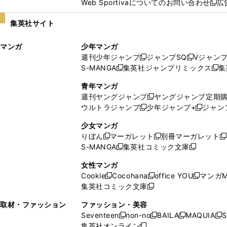
Web Sportivaについてのお問い合わせ
広
し
新
い
し
集英社サイト
ウ
い
ィ
ウ
マンガ
少年マンガ
ン
ィ
週刊少年ジャンプ
ジャンプSQ
Vジャン
ド
ン
新
新
S-MANGA
集英社ジャンプリミックス
集
ウ
ド
新
し
し
新
で
ウ
し
い
い
し
青年マンガ
開
で
い
ウ
ウ
い
週刊ヤングジャンプ
ヤングジャンプ定期
新
く
開
ウ
ィ
ィ
ウ
ウルトラジャンプ
少年ジャンプ+
ジャン
新
し
新
く
ィ
ン
ン
ィ
し
い
し
ン
ド
ド
ン
少女マンガ
い
ウ
い
ド
ウ
ウ
ド
りぼん
マーガレット
別冊マーガレット
新
新
新
ウ
ィ
ウ
ウ
で
で
ウ
S-MANGA
集英社コミック文庫
し
新
し
新
ィ
ン
ィ
で
開
開
で
い
し
い
し
ン
ド
ン
女性マンガ
開
く
く
開
ウ
い
ウ
い
ド
ウ
ド
Cookie
Cocohana
office YOU
マンガM
く
く
新
新
新
ィ
ウ
ィ
ウ
ウ
で
ウ
集英社コミック文庫
し
新
し
し
ン
ィ
ン
ィ
で
開
で
い
し
い
い
ド
ン
ド
ン
取材・ファッション
ファッション・美容
開
く
開
ウ
い
ウ
ウ
ウ
ド
ウ
ド
Seventeen
non-no
BAILA
MAQUIA
S
く
く
新
新
新
新
ィ
ウ
ィ
ィ
で
ウ
で
ウ
集英社オンライン