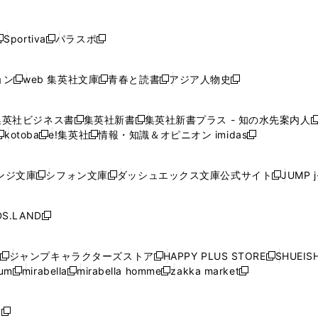
し
し
し
し
し
ン
ン
ン
ン
開
開
開
開
開
い
い
い
い
い
ド
ド
ド
ド
く
く
く
く
く
ウ
ウ
ウ
ウ
ウ
ウ
ウ
ウ
ウ
Sportiva
パラスポ
新
新
ィ
ィ
ィ
ィ
ィ
で
で
で
で
し
し
し
ン
ン
ン
ン
ン
開
開
開
開
い
い
い
ド
ド
ド
ド
ド
ョン
web 集英社文庫
青春と読書
アジア人物史
く
く
く
く
新
新
新
新
ウ
ウ
ウ
ウ
ウ
ウ
ウ
ウ
し
し
し
し
ィ
ィ
ィ
で
で
で
で
で
い
い
い
い
ン
ン
ン
集英社ビジネス書
集英社新書
集英社新書プラス - 知の水先案内人
開
開
開
開
開
新
新
新
ウ
ウ
ウ
ウ
ド
ド
ド
kotoba
e!集英社
情報・知識＆オピニオン imidas
く
く
く
く
く
新
し
新
し
新
ィ
ィ
ィ
ィ
ウ
ウ
ウ
し
し
い
し
い
し
ン
ン
ン
ン
で
で
で
い
い
ウ
い
ウ
い
ド
ド
ド
ド
ンジ文庫
シフォン文庫
ダッシュエックス文庫公式サイト
JUMP 
開
開
開
新
新
新
ウ
ウ
ィ
ウ
ィ
ウ
ウ
ウ
ウ
ウ
く
く
く
し
し
し
ィ
ィ
ン
ィ
ン
ィ
で
で
で
で
い
い
い
ン
ン
ド
ン
ド
ン
S.LAND
開
開
開
開
新
ウ
ウ
ウ
ド
ド
ウ
ド
ウ
ド
く
く
く
く
し
ィ
ィ
ィ
ウ
ウ
で
ウ
で
ウ
い
ン
ン
ン
ジャンプキャラクターズストア
HAPPY PLUS STORE
SHUEIS
で
で
開
で
開
で
新
新
新
ウ
ド
ド
ド
ium
mirabella
mirabella homme
zakka market
開
開
く
開
く
開
し
新
新
新
し
新
し
ィ
ウ
ウ
ウ
く
く
く
く
い
し
し
い
し
し
い
ン
で
で
で
ウ
い
い
ウ
い
い
ウ
ド
ボ
開
開
開
新