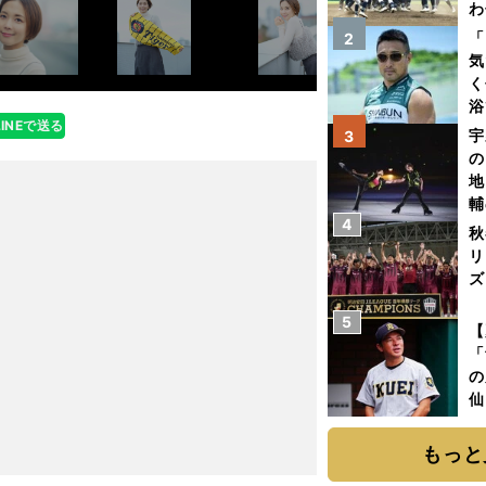
わ
だ
「
2
気
く
浴
LINEで送る
太
宇
3
ァ
の
地
輔
4
題
秋
リ
ズ
5
を
【
「
の
仙
か
画
もっと