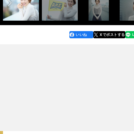
いいね
Xでポストする
line
faceboo
x
k