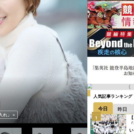
人気記事ランキング
今日
昨日
入れ」＞
入れ」＞
入れ」＞
入れ」＞
入れ」＞
入れ」＞
入れ」＞
入れ」＞
入れ」＞
入れ」＞
【
1
「
い