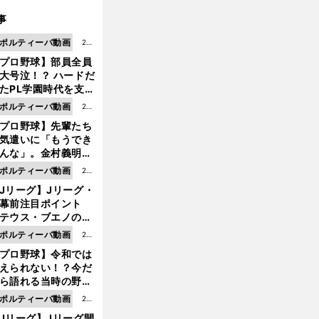
事
ポルティーバ動画
202
プロ野球】部員全員
6.0
大号泣！？ ハードだ
8.0
たPL学園時代を支え
6更
ものとは
ポルティーバ動画
202
新
プロ野球】先輩たち
6.0
気遣いに「もうでき
8.0
んな」。金村義明＆
6更
塚光二が明かす引退
ポルティーバ動画
202
新
ピソード！
Jリーグ】Jリーグ・
6.0
開幕前注目ポイント
8.0
テウス・ブエノの鹿
5更
移籍！ 恐るべし15
ポルティーバ動画
202
新
磯部怜夢！
プロ野球】令和では
6.0
えられない！？今だ
8.0
ら語れる当時の野球
4更
情とは...
ポルティーバ動画
202
新
Jリーグ】Jリーグ開
6.0