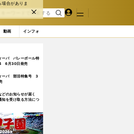
る場合がありま
マイペ
閉じ
検索
メニュ
ー
る
す
ジ
る
動画
インフォ
ィーバ バレーボール特
.4 6月30日発売
ィーバ 部活特集号 3
売
などのお知らせが届く
通知を受け取る方法につ