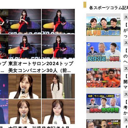
各スポーツコラム記
ス
【
が
っ
た
ス
【
の
へ
ップ
東京オートサロン2024トップ
大
ス
中
美女コンパニオン30人（前
エ
【
編）「全身フォト」
マ
島
ス
歳
【
考
か
事
ス
【