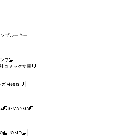
ャンプルーキー！
新
し
い
ウ
ャンプ
新
ィ
社コミック文庫
し
新
ン
い
し
ド
ウ
い
ウ
ガMeets
新
ィ
ウ
で
し
ン
ィ
開
い
ド
ン
く
ウ
ウ
ド
s
S-MANGA
新
新
ィ
で
ウ
し
し
ン
開
で
い
い
ド
く
開
ウ
ウ
ウ
NO
UOMO
く
新
新
ィ
ィ
で