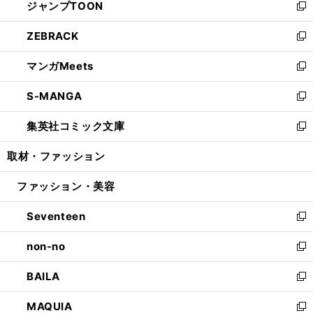
ジャンプTOON
く
で
ド
ィ
い
新
開
ウ
ン
ウ
し
ZEBRACK
く
で
ド
ィ
い
新
開
ウ
ン
ウ
し
マンガMeets
く
で
ド
ィ
い
新
開
ウ
ン
ウ
し
S-MANGA
く
で
ド
ィ
い
新
開
ウ
ン
ウ
し
集英社コミック文庫
く
で
ド
ィ
い
新
開
ウ
ン
ウ
し
取材・ファッション
く
で
ド
ィ
い
開
ウ
ン
ウ
ファッション・美容
く
で
ド
ィ
開
ウ
ン
Seventeen
く
で
ド
新
開
ウ
し
non-no
く
で
い
新
開
ウ
し
BAILA
く
ィ
い
新
ン
ウ
し
MAQUIA
ド
ィ
い
新