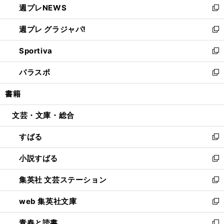
週プレNEWS
く
で
ド
い
新
開
ウ
ウ
し
週プレ グラジャパ!
く
で
ィ
い
新
開
ン
ウ
し
Sportiva
く
ド
ィ
い
新
ウ
ン
ウ
し
パラスポ
で
ド
ィ
い
新
開
ウ
ン
ウ
し
書籍
く
で
ド
ィ
い
開
ウ
ン
ウ
文芸・文庫・総合
く
で
ド
ィ
開
ウ
ン
すばる
く
で
ド
新
開
ウ
し
小説すばる
く
で
い
新
開
ウ
し
集英社 文芸ステーション
く
ィ
い
新
ン
ウ
し
web 集英社文庫
ド
ィ
い
新
ウ
ン
ウ
し
青春と読書
で
ド
ィ