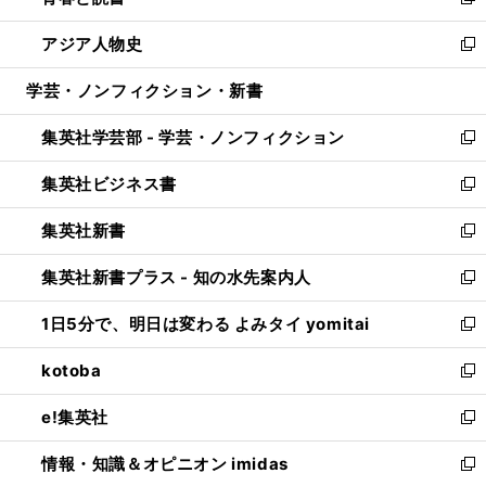
い
新
開
ウ
ン
ウ
し
アジア人物史
く
で
ド
ィ
い
新
開
ウ
ン
ウ
し
学芸・ノンフィクション・新書
く
で
ド
ィ
い
開
ウ
ン
ウ
集英社学芸部 - 学芸・ノンフィクション
く
で
ド
ィ
新
開
ウ
ン
し
集英社ビジネス書
く
で
ド
い
新
開
ウ
ウ
し
集英社新書
く
で
ィ
い
新
開
ン
ウ
し
集英社新書プラス - 知の水先案内人
く
ド
ィ
い
新
ウ
ン
ウ
し
1日5分で、明日は変わる よみタイ yomitai
で
ド
ィ
い
新
開
ウ
ン
ウ
し
kotoba
く
で
ド
ィ
い
新
開
ウ
ン
ウ
し
e!集英社
く
で
ド
ィ
い
新
開
ウ
ン
ウ
し
情報・知識＆オピニオン imidas
く
で
ド
ィ
い
新