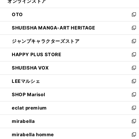
オンラインストア
く
ド
ィ
ウ
ン
OTO
で
ド
新
開
ウ
し
SHUEISHA MANGA-ART HERITAGE
く
で
い
新
開
ウ
し
ジャンプキャラクターズストア
く
ィ
い
新
ン
ウ
し
HAPPY PLUS STORE
ド
ィ
い
新
ウ
ン
ウ
し
SHUEISHA VOX
で
ド
ィ
い
新
開
ウ
ン
ウ
し
LEEマルシェ
く
で
ド
ィ
い
新
開
ウ
ン
ウ
し
SHOP Marisol
く
で
ド
ィ
い
新
開
ウ
ン
ウ
し
eclat premium
く
で
ド
ィ
い
新
開
ウ
ン
ウ
し
mirabella
く
で
ド
ィ
い
新
開
ウ
ン
ウ
し
mirabella homme
く
で
ド
ィ
い
新