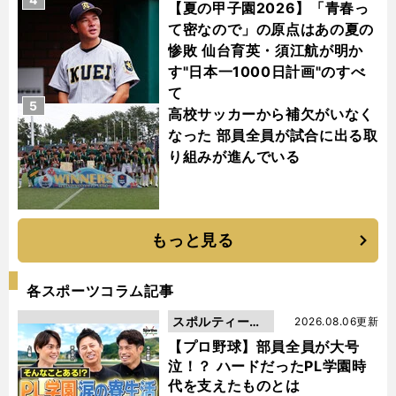
【夏の甲子園2026】「青春っ
て密なので」の原点はあの夏の
惨敗 仙台育英・須江航が明か
す"日本一1000日計画"のすべ
て
5
高校サッカーから補欠がいなく
なった 部員全員が試合に出る取
り組みが進んでいる
もっと見る
各スポーツコラム記事
スポルティーバ
2026.08.06更新
動画
【プロ野球】部員全員が大号
泣！？ ハードだったPL学園時
代を支えたものとは