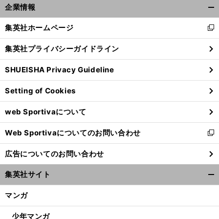
企業情報
開
く/
集英社ホームページ
新
閉
し
じ
集英社プライバシーガイドライン
い
る
ウ
SHUEISHA Privacy Guideline
ィ
ン
Setting of Cookies
ド
ウ
web Sportivaについて
で
開
Web Sportivaについてのお問い合わせ
く
新
し
広告についてのお問い合わせ
い
ウ
集英社サイト
ィ
開
ン
く/
マンガ
ド
閉
ウ
じ
少年マンガ
で