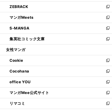
開
ウ
ン
ウ
し
ZEBRACK
く
で
ド
ィ
い
新
開
ウ
ン
ウ
し
マンガMeets
く
で
ド
ィ
い
新
開
ウ
ン
ウ
し
S-MANGA
く
で
ド
ィ
い
新
開
ウ
ン
ウ
し
集英社コミック文庫
く
で
ド
ィ
い
新
開
ウ
ン
ウ
し
女性マンガ
く
で
ド
ィ
い
開
ウ
ン
ウ
Cookie
く
で
ド
ィ
新
開
ウ
ン
し
Cocohana
く
で
ド
い
新
開
ウ
ウ
し
office YOU
く
で
ィ
い
新
開
ン
ウ
し
マンガMee公式サイト
く
ド
ィ
い
新
ウ
ン
ウ
し
リマコミ
で
ド
ィ
い
新
開
ウ
ン
ウ
し