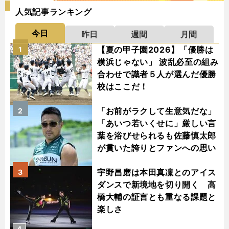
人気記事ランキング
今日
昨日
週間
月間
【夏の甲子園2026】「優勝は
1
横浜じゃない」 波乱必至の組み
合わせで識者５人が選んだ優勝
校はここだ！
「お前がラクして生意気だな」
2
「あいつ若いくせに」厳しい言
葉を浴びせられるも佐藤慎太郎
が貫いた誇りとファンへの思い
宇野昌磨は本田真凜とのアイス
3
ダンスで新境地を切り開く 高
橋大輔の証言とも重なる課題と
楽しさ
4