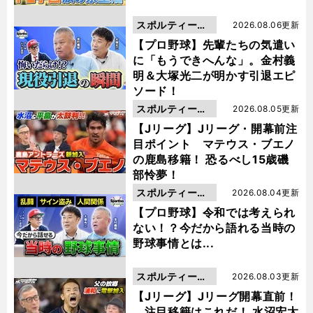
スポルティーバ
2026.08.06更新
動画
【プロ野球】先輩たちの気遣い
に「もうできへんな」。金村義
明＆大塚光二が明かす引退エピ
ソード！
スポルティーバ
2026.08.05更新
動画
【Jリーグ】Jリーグ・開幕前注
目ポイント マテウス・ブエノ
の鹿島移籍！ 恐るべし15歳磯
部怜夢！
スポルティーバ
2026.08.04更新
動画
【プロ野球】令和では考えられ
ない！？今だから語れる当時の
野球事情とは...
スポルティーバ
2026.08.03更新
動画
【Jリーグ】Jリーグ開幕直前！
注目移籍はこれだ！ 水沼宏太