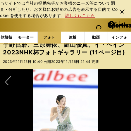
当サイトでは当社の提携先等がお客様のニーズ等について調
査・分析したり、お客様にお勧めの広告を表⽰する⽬的で Co
閉じ
okie を使⽤する場合があります。
詳しくはこちら
る
マイペ
web Sportiva (webスポルティーバ)
検索
メニュ
we
ー
フォトギャラリー
宇野昌磨、三原舞依、鍵山優真、イ・ヘイ
b
ジ
の他競技
モーター
フォト
連載
動画
インフォ
ス
宇野昌磨、三原舞依、鍵山優真、イ・ヘイン
ポ
2023NHK杯フォトギャラリー (11ページ目)
ル
テ
2023年11月25日 10:40 公開
2023年11月26日 21:44 更新
ィ
ー
バ
次へ