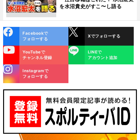
を水沼貴史がすこ〜し語る
cebo
X
Facebookで
Xでフォローする
ok
フォローする
uTube
LINE
YouTubeで
LINEで
チャンネル登録
アカウント追加
stagra
Instagramで
m
フォローする