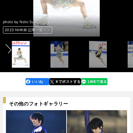
photo by Noto Sunao（a presto）
photo by Noto Sunao（a presto）
photo by Noto Sunao（a presto）
photo by Noto Sunao（a presto）
photo by Noto Sunao（a presto）
photo by Noto Sunao（a presto）
photo by Noto Sunao（a presto）
photo by Noto Sunao（a presto）
photo by Noto Sunao（a presto）
photo by Noto Sunao（a presto）
photo by Noto Sunao（a presto）
photo by Noto Sunao（a presto）
photo by Noto Sunao（a presto）
photo by Noto Sunao（a presto）
photo by Noto Sunao（a presto）
photo by Noto Sunao（a presto）
photo by Noto Sunao（a presto）
photo by Noto Sunao（a presto）
photo by Noto Sunao（a presto）
photo by Noto Sunao（a presto）
photo by Noto Sunao（a presto）
photo by Noto Sunao（a presto）
photo by Noto Sunao（a presto）
photo by Noto Sunao（a presto）
photo by Noto Sunao（a presto）
photo by Noto Sunao（a presto）
photo by Noto Sunao（a presto）
photo by Noto Sunao（a presto）
photo by Noto Sunao（a presto）
photo by Noto Sunao（a presto）
photo by Noto Sunao（a presto）
photo by Noto Sunao（a presto）
photo by Noto Sunao（a presto）
photo by Noto Sunao（a presto）
photo by Noto Sunao（a presto）
photo by Noto Sunao（a presto）
photo by Noto Sunao（a presto）
photo by Noto Sunao（a presto）
photo by Noto Sunao（a presto）
photo by Noto Sunao（a presto）
前へ
2023 NHK杯 記事一覧＞＞
2023 NHK杯 記事一覧＞＞
2023 NHK杯 記事一覧＞＞
2023 NHK杯 記事一覧＞＞
2023 NHK杯 記事一覧＞＞
2023 NHK杯 記事一覧＞＞
2023 NHK杯 記事一覧＞＞
2023 NHK杯 記事一覧＞＞
2023 NHK杯 記事一覧＞＞
2023 NHK杯 記事一覧＞＞
2023 NHK杯 記事一覧＞＞
2023 NHK杯 記事一覧＞＞
2023 NHK杯 記事一覧＞＞
2023 NHK杯 記事一覧＞＞
2023 NHK杯 記事一覧＞＞
2023 NHK杯 記事一覧＞＞
2023 NHK杯 記事一覧＞＞
2023 NHK杯 記事一覧＞＞
2023 NHK杯 記事一覧＞＞
2023 NHK杯 記事一覧＞＞
2023 NHK杯 記事一覧＞＞
2023 NHK杯 記事一覧＞＞
2023 NHK杯 記事一覧＞＞
2023 NHK杯 記事一覧＞＞
2023 NHK杯 記事一覧＞＞
2023 NHK杯 記事一覧＞＞
2023 NHK杯 記事一覧＞＞
2023 NHK杯 記事一覧＞＞
2023 NHK杯 記事一覧＞＞
2023 NHK杯 記事一覧＞＞
2023 NHK杯 記事一覧＞＞
2023 NHK杯 記事一覧＞＞
2023 NHK杯 記事一覧＞＞
2023 NHK杯 記事一覧＞＞
2023 NHK杯 記事一覧＞＞
2023 NHK杯 記事一覧＞＞
2023 NHK杯 記事一覧＞＞
2023 NHK杯 記事一覧＞＞
2023 NHK杯 記事一覧＞＞
2023 NHK杯 記事一覧＞＞
いいね
Xでポストする
LINEで送る
line
faceboo
x
k
その他のフォトギャラリー