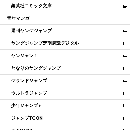
ウ
し
集英社コミック文庫
く
で
ド
ィ
い
新
開
ウ
ン
ウ
し
青年マンガ
く
で
ド
ィ
い
開
ウ
ン
ウ
週刊ヤングジャンプ
く
で
ド
ィ
新
開
ウ
ン
し
ヤングジャンプ定期購読デジタル
く
で
ド
い
新
開
ウ
ウ
し
ヤンジャン！
く
で
ィ
い
新
開
ン
ウ
し
となりのヤングジャンプ
く
ド
ィ
い
新
ウ
ン
ウ
し
グランドジャンプ
で
ド
ィ
い
新
開
ウ
ン
ウ
し
ウルトラジャンプ
く
で
ド
ィ
い
新
開
ウ
ン
ウ
し
少年ジャンプ+
く
で
ド
ィ
い
新
開
ウ
ン
ウ
し
ジャンプTOON
く
で
ド
ィ
い
新
開
ウ
ン
ウ
し