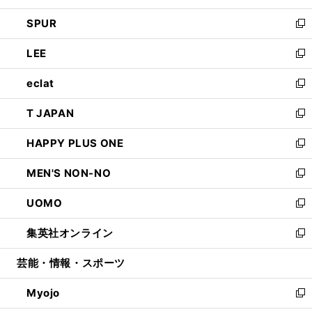
ウ
ン
ウ
し
SPUR
で
ド
ィ
い
新
開
ウ
ン
ウ
し
LEE
く
で
ド
ィ
い
新
開
ウ
ン
ウ
し
eclat
く
で
ド
ィ
い
新
開
ウ
ン
ウ
し
T JAPAN
く
で
ド
ィ
い
新
開
ウ
ン
ウ
し
HAPPY PLUS ONE
く
で
ド
ィ
い
新
開
ウ
ン
ウ
し
MEN'S NON-NO
く
で
ド
ィ
い
新
開
ウ
ン
ウ
し
UOMO
く
で
ド
ィ
い
新
開
ウ
ン
ウ
し
集英社オンライン
く
で
ド
ィ
い
新
開
ウ
ン
ウ
し
芸能・情報・スポーツ
く
で
ド
ィ
い
開
ウ
ン
ウ
Myojo
く
で
ド
ィ
新
開
ウ
ン
し