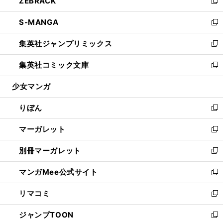
ZEBRACK
く
で
ド
ィ
い
新
開
ウ
ン
ウ
し
S-MANGA
く
で
ド
ィ
い
新
開
ウ
ン
ウ
し
集英社ジャンプリミックス
く
で
ド
ィ
い
新
開
ウ
ン
ウ
し
集英社コミック文庫
く
で
ド
ィ
い
新
開
ウ
ン
ウ
し
少女マンガ
く
で
ド
ィ
い
開
ウ
ン
ウ
りぼん
く
で
ド
ィ
新
開
ウ
ン
し
マーガレット
く
で
ド
い
新
開
ウ
ウ
し
別冊マーガレット
く
で
ィ
い
新
開
ン
ウ
し
マンガMee公式サイト
く
ド
ィ
い
新
ウ
ン
ウ
し
リマコミ
で
ド
ィ
い
新
開
ウ
ン
ウ
し
ジャンプTOON
く
で
ド
ィ
い
新