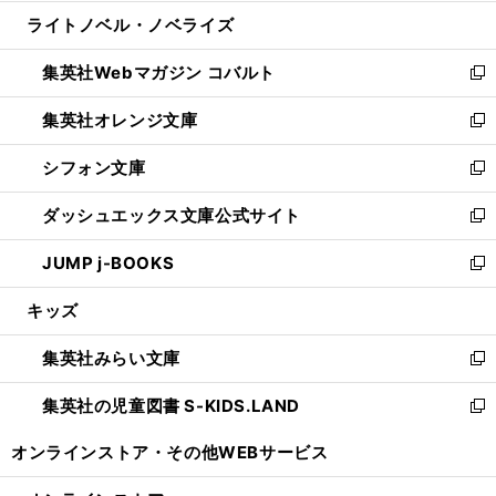
開
ウ
ン
ウ
し
ライトノベル・ノベライズ
く
で
ド
ィ
い
開
ウ
ン
ウ
集英社Webマガジン コバルト
く
で
ド
ィ
新
開
ウ
ン
し
集英社オレンジ文庫
く
で
ド
い
新
開
ウ
ウ
し
シフォン文庫
く
で
ィ
い
新
開
ン
ウ
し
ダッシュエックス文庫公式サイト
く
ド
ィ
い
新
ウ
ン
ウ
し
JUMP j-BOOKS
で
ド
ィ
い
新
開
ウ
ン
ウ
し
キッズ
く
で
ド
ィ
い
開
ウ
ン
ウ
集英社みらい文庫
く
で
ド
ィ
新
開
ウ
ン
し
集英社の児童図書 S-KIDS.LAND
く
で
ド
い
新
開
ウ
ウ
し
オンラインストア・
その他WEBサービス
く
で
ィ
い
開
ン
ウ