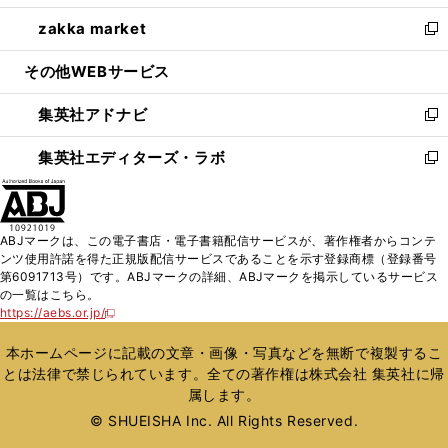
開
ウ
ン
ウ
し
zakka market
く
で
ド
ィ
い
新
開
ウ
ン
ウ
し
その他WEBサービス
く
で
ド
ィ
い
開
ウ
ン
ウ
集英社アドナビ
く
で
ド
ィ
新
開
ウ
ン
し
集英社エディターズ・ラボ
く
で
ド
い
新
開
ウ
ウ
し
く
で
ィ
い
開
ン
ウ
ABJマークは、この電子書店・電子書籍配信サービスが、著作権者からコンテ
く
ド
ィ
ンツ使用許諾を得た正規版配信サービスであることを示す登録商標（登録番号
ウ
ン
第6091713号）です。ABJマークの詳細、ABJマークを掲示しているサービス
で
ド
の一覧はこちら。
開
ウ
https://aebs.or.jp/
新
く
で
し
い
開
本ホームページに記載の文章・画像・写真などを無断で複製するこ
ウ
く
とは法律で禁じられています。全ての著作権は株式会社 集英社に帰
ィ
属します。
ン
ド
© SHUEISHA Inc. All Rights Reserved.
ウ
で