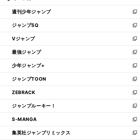
る
開
週刊少年ジャンプ
く
新
し
ジャンプSQ
い
新
ウ
し
Vジャンプ
ィ
い
新
ン
ウ
し
最強ジャンプ
ド
ィ
い
新
ウ
ン
ウ
し
少年ジャンプ+
で
ド
ィ
い
新
開
ウ
ン
ウ
し
ジャンプTOON
く
で
ド
ィ
い
新
開
ウ
ン
ウ
し
ZEBRACK
く
で
ド
ィ
い
新
開
ウ
ン
ウ
し
ジャンプルーキー！
く
で
ド
ィ
い
新
開
ウ
ン
ウ
し
S-MANGA
く
で
ド
ィ
い
新
開
ウ
ン
ウ
し
集英社ジャンプリミックス
く
で
ド
ィ
い
新
開
ウ
ン