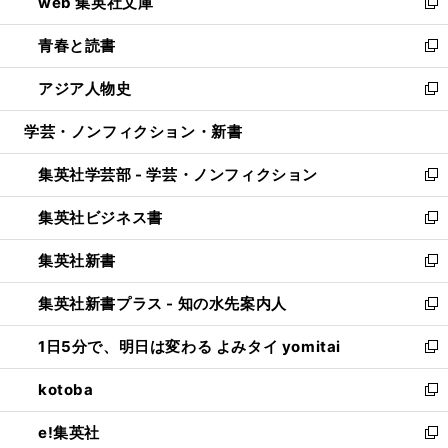
web 集英社文庫
ド
ィ
い
新
ウ
ン
ウ
し
青春と読書
で
ド
ィ
い
新
開
ウ
ン
ウ
し
アジア人物史
く
で
ド
ィ
い
新
開
ウ
ン
ウ
し
学芸・ノンフィクション・新書
く
で
ド
ィ
い
開
ウ
ン
ウ
集英社学芸部 - 学芸・ノンフィクション
く
で
ド
ィ
新
開
ウ
ン
し
集英社ビジネス書
く
で
ド
い
新
開
ウ
ウ
し
集英社新書
く
で
ィ
い
新
開
ン
ウ
し
集英社新書プラス - 知の水先案内人
く
ド
ィ
い
新
ウ
ン
ウ
し
1日5分で、明日は変わる よみタイ yomitai
で
ド
ィ
い
新
開
ウ
ン
ウ
し
kotoba
く
で
ド
ィ
い
新
開
ウ
ン
ウ
し
e!集英社
く
で
ド
ィ
い
新