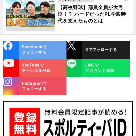
動画
【高校野球】部員全員が大号
泣！？ ハードだったPL学園時
代を支えたものとは
cebo
X
Facebookで
Xでフォローする
ok
フォローする
uTube
LINE
YouTubeで
LINEで
チャンネル登録
アカウント追加
stagra
Instagramで
m
フォローする