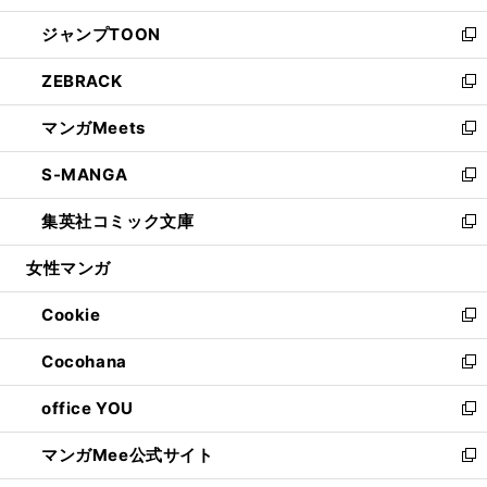
開
ウ
ン
ウ
し
ジャンプTOON
く
で
ド
ィ
い
新
開
ウ
ン
ウ
し
ZEBRACK
く
で
ド
ィ
い
新
開
ウ
ン
ウ
し
マンガMeets
く
で
ド
ィ
い
新
開
ウ
ン
ウ
し
S-MANGA
く
で
ド
ィ
い
新
開
ウ
ン
ウ
し
集英社コミック文庫
く
で
ド
ィ
い
新
開
ウ
ン
ウ
し
女性マンガ
く
で
ド
ィ
い
開
ウ
ン
ウ
Cookie
く
で
ド
ィ
新
開
ウ
ン
し
Cocohana
く
で
ド
い
新
開
ウ
ウ
し
office YOU
く
で
ィ
い
新
開
ン
ウ
し
マンガMee公式サイト
く
ド
ィ
い
新
ウ
ン
ウ
し