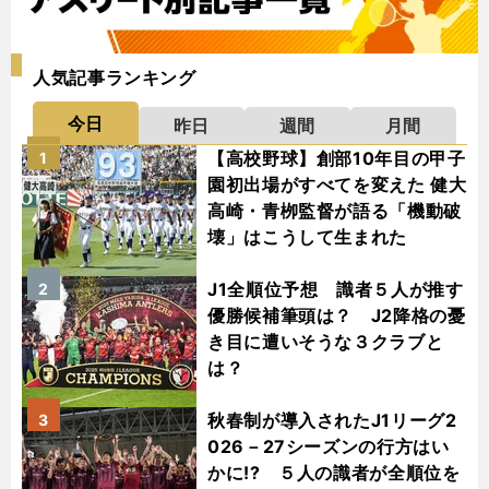
人気記事ランキング
今日
昨日
週間
月間
【高校野球】創部10年目の甲子
1
園初出場がすべてを変えた 健大
高崎・青栁監督が語る「機動破
壊」はこうして生まれた
J1全順位予想 識者５人が推す
2
優勝候補筆頭は？ J2降格の憂
き目に遭いそうな３クラブと
は？
秋春制が導入されたJ1リーグ2
3
026－27シーズンの行方はい
かに!? ５人の識者が全順位を