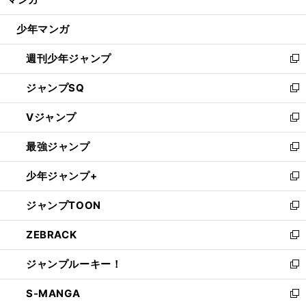
ド
閉
ウ
じ
少年マンガ
で
る
開
週刊少年ジャンプ
く
新
し
ジャンプSQ
い
新
ウ
し
Vジャンプ
ィ
い
新
ン
ウ
し
最強ジャンプ
ド
ィ
い
新
ウ
ン
ウ
し
少年ジャンプ+
で
ド
ィ
い
新
開
ウ
ン
ウ
し
ジャンプTOON
く
で
ド
ィ
い
新
開
ウ
ン
ウ
し
ZEBRACK
く
で
ド
ィ
い
新
開
ウ
ン
ウ
し
ジャンプルーキー！
く
で
ド
ィ
い
新
開
ウ
ン
ウ
し
S-MANGA
く
で
ド
ィ
い
新