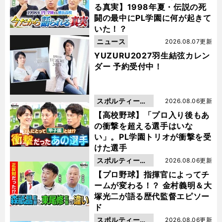
る真実】1998年夏・伝説の死
闘の最中にPL学園に何が起きて
いた！？
ニュース
2026.08.07更新
YUZURU2027羽生結弦カレン
ダー 予約受付中！
スポルティーバ
2026.08.06更新
動画
【高校野球】「プロ入り後もあ
の衝撃を超える選手はいな
い」。PL学園トリオが衝撃を受
けた選手
スポルティーバ
2026.08.06更新
動画
【プロ野球】指揮官によってチ
ームが変わる！？ 金村義明＆大
塚光二が語る歴代監督エピソー
ド
スポルティーバ
2026.08.06更新