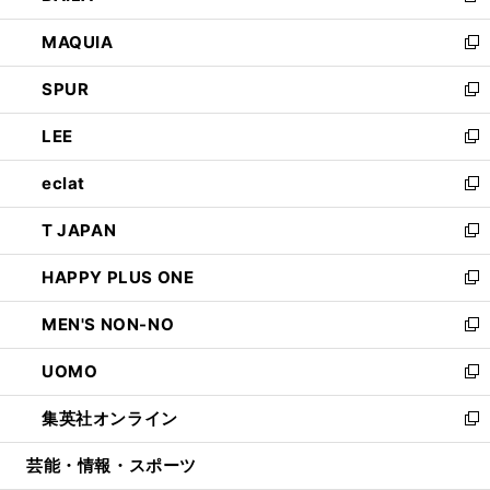
ン
ウ
し
MAQUIA
ド
ィ
い
新
ウ
ン
ウ
し
SPUR
で
ド
ィ
い
新
開
ウ
ン
ウ
し
LEE
く
で
ド
ィ
い
新
開
ウ
ン
ウ
し
eclat
く
で
ド
ィ
い
新
開
ウ
ン
ウ
し
T JAPAN
く
で
ド
ィ
い
新
開
ウ
ン
ウ
し
HAPPY PLUS ONE
く
で
ド
ィ
い
新
開
ウ
ン
ウ
し
MEN'S NON-NO
く
で
ド
ィ
い
新
開
ウ
ン
ウ
し
UOMO
く
で
ド
ィ
い
新
開
ウ
ン
ウ
し
集英社オンライン
く
で
ド
ィ
い
新
開
ウ
ン
ウ
し
芸能・情報・スポーツ
く
で
ド
ィ
い
開
ウ