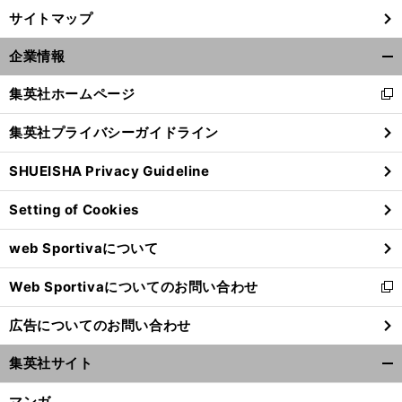
サイトマップ
企業情報
開
く/
集英社ホームページ
新
閉
し
じ
集英社プライバシーガイドライン
い
る
ウ
SHUEISHA Privacy Guideline
ィ
ン
Setting of Cookies
ド
ウ
web Sportivaについて
で
開
Web Sportivaについてのお問い合わせ
く
新
し
広告についてのお問い合わせ
い
ウ
集英社サイト
ィ
開
ン
く/
マンガ