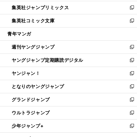
開
ウ
ン
ウ
し
集英社ジャンプリミックス
く
で
ド
ィ
い
新
開
ウ
ン
ウ
し
集英社コミック文庫
く
で
ド
ィ
い
新
開
ウ
ン
ウ
し
青年マンガ
く
で
ド
ィ
い
開
ウ
ン
ウ
週刊ヤングジャンプ
く
で
ド
ィ
新
開
ウ
ン
し
ヤングジャンプ定期購読デジタル
く
で
ド
い
新
開
ウ
ウ
し
ヤンジャン！
く
で
ィ
い
新
開
ン
ウ
し
となりのヤングジャンプ
く
ド
ィ
い
新
ウ
ン
ウ
し
グランドジャンプ
で
ド
ィ
い
新
開
ウ
ン
ウ
し
ウルトラジャンプ
く
で
ド
ィ
い
新
開
ウ
ン
ウ
し
少年ジャンプ+
く
で
ド
ィ
い
新
開
ウ
ン
ウ
し