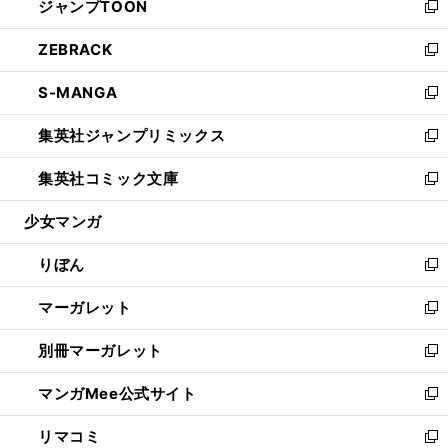
ジャンプTOON
く
で
ド
ィ
い
新
開
ウ
ン
ウ
し
ZEBRACK
く
で
ド
ィ
い
新
開
ウ
ン
ウ
し
S-MANGA
く
で
ド
ィ
い
新
開
ウ
ン
ウ
し
集英社ジャンプリミックス
く
で
ド
ィ
い
新
開
ウ
ン
ウ
し
集英社コミック文庫
く
で
ド
ィ
い
新
開
ウ
ン
ウ
し
少女マンガ
く
で
ド
ィ
い
開
ウ
ン
ウ
りぼん
く
で
ド
ィ
新
開
ウ
ン
し
マーガレット
く
で
ド
い
新
開
ウ
ウ
し
別冊マーガレット
く
で
ィ
い
新
開
ン
ウ
し
マンガMee公式サイト
く
ド
ィ
い
新
ウ
ン
ウ
し
リマコミ
で
ド
ィ
い
新