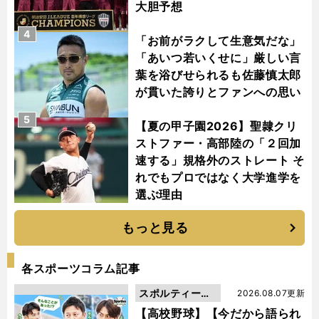
大胆予想
4
「お前がラクして生意気だな」
「あいつ若いくせに」厳しい言
葉を浴びせられるも佐藤慎太郎
が貫いた誇りとファンへの思い
5
【夏の甲子園2026】聖隷クリ
ストファー・高部陸の「２回加
速する」規格外のストレート そ
れでもプロではなく大学進学を
選ぶ理由
もっと見る
各スポーツコラム記事
スポルティーバ
2026.08.07更新
動画
【高校野球】【今だから語られ