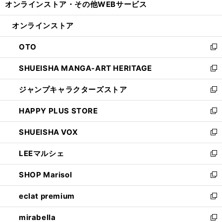
オンラインストア・
その他WEBサービス
く
で
ィ
い
開
ン
ウ
オンラインストア
く
ド
ィ
ウ
ン
OTO
で
ド
新
開
ウ
し
SHUEISHA MANGA-ART HERITAGE
く
で
い
新
開
ウ
し
ジャンプキャラクターズストア
く
ィ
い
新
ン
ウ
し
HAPPY PLUS STORE
ド
ィ
い
新
ウ
ン
ウ
し
SHUEISHA VOX
で
ド
ィ
い
新
開
ウ
ン
ウ
し
LEEマルシェ
く
で
ド
ィ
い
新
開
ウ
ン
ウ
し
SHOP Marisol
く
で
ド
ィ
い
新
開
ウ
ン
ウ
し
eclat premium
く
で
ド
ィ
い
新
開
ウ
ン
ウ
し
mirabella
く
で
ド
ィ
い
新