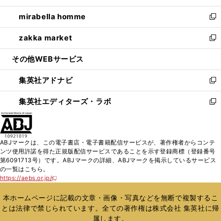
開
ウ
ン
ウ
し
mirabella homme
く
で
ド
ィ
い
新
開
ウ
ン
ウ
し
zakka market
く
で
ド
ィ
い
新
開
ウ
ン
ウ
し
その他WEBサービス
く
で
ド
ィ
い
開
ウ
ン
ウ
集英社アドナビ
く
で
ド
ィ
新
開
ウ
ン
し
集英社エディターズ・ラボ
く
で
ド
い
新
開
ウ
ウ
し
く
で
ィ
い
開
ン
ウ
ABJマークは、この電子書店・電子書籍配信サービスが、著作権者からコンテ
く
ド
ィ
ンツ使用許諾を得た正規版配信サービスであることを示す登録商標（登録番号
ウ
ン
第6091713号）です。ABJマークの詳細、ABJマークを掲示しているサービス
で
ド
の一覧はこちら。
開
ウ
https://aebs.or.jp/
新
く
で
し
い
開
本ホームページに記載の文章・画像・写真などを無断で複製するこ
ウ
く
とは法律で禁じられています。全ての著作権は株式会社 集英社に帰
ィ
属します。
ン