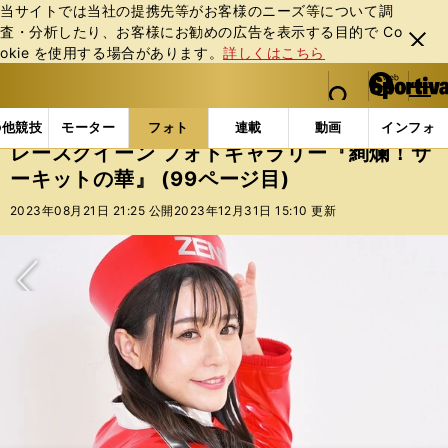
当サイトでは当社の提携先等がお客様のニーズ等について調
査・分析したり、お客様にお勧めの広告を表⽰する⽬的で Co
閉じ
okie を使⽤する場合があります。
詳しくはこちら
る
マイペ
web Sportiva (webスポルティーバ)
検索
メニュ
we
ー
フォトギャラリー
スポーツビーナスギャラリー
レー
b
ジ
の他競技
モーター
フォト
連載
動画
インフォ
ス
レースクイーン フォトギャラリー『絢爛！サ
ポ
ーキットの華』 (99ページ目)
ル
テ
2023年08月21日 21:25 公開
2023年12月31日 15:10 更新
ィ
ー
バ
次へ