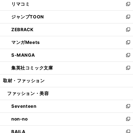
リマコミ
で
ド
ィ
い
新
開
ウ
ン
ウ
し
ジャンプTOON
く
で
ド
ィ
い
新
開
ウ
ン
ウ
し
ZEBRACK
く
で
ド
ィ
い
新
開
ウ
ン
ウ
し
マンガMeets
く
で
ド
ィ
い
新
開
ウ
ン
ウ
し
S-MANGA
く
で
ド
ィ
い
新
開
ウ
ン
ウ
し
集英社コミック文庫
く
で
ド
ィ
い
新
開
ウ
ン
ウ
し
取材・ファッション
く
で
ド
ィ
い
開
ウ
ン
ウ
ファッション・美容
く
で
ド
ィ
開
ウ
ン
Seventeen
く
で
ド
新
開
ウ
し
non-no
く
で
い
新
開
ウ
し
BAILA
く
ィ
い
新