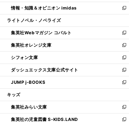
開
ウ
ン
ウ
し
情報・知識＆オピニオン imidas
く
で
ド
ィ
い
新
開
ウ
ン
ウ
し
ライトノベル・ノベライズ
く
で
ド
ィ
い
開
ウ
ン
ウ
集英社Webマガジン コバルト
く
で
ド
ィ
新
開
ウ
ン
し
集英社オレンジ文庫
く
で
ド
い
新
開
ウ
ウ
し
シフォン文庫
く
で
ィ
い
新
開
ン
ウ
し
ダッシュエックス文庫公式サイト
く
ド
ィ
い
新
ウ
ン
ウ
し
JUMP j-BOOKS
で
ド
ィ
い
新
開
ウ
ン
ウ
し
キッズ
く
で
ド
ィ
い
開
ウ
ン
ウ
集英社みらい文庫
く
で
ド
ィ
新
開
ウ
ン
し
集英社の児童図書 S-KIDS.LAND
く
で
ド
い
新
開
ウ
ウ
し