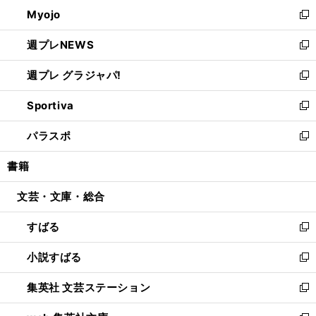
ン
ウ
Myojo
く
で
ド
ィ
新
開
ウ
ン
し
週プレNEWS
く
で
ド
い
新
開
ウ
ウ
し
週プレ グラジャパ!
く
で
ィ
い
新
開
ン
ウ
し
Sportiva
く
ド
ィ
い
新
ウ
ン
ウ
し
パラスポ
で
ド
ィ
い
新
開
ウ
ン
ウ
し
書籍
く
で
ド
ィ
い
開
ウ
ン
ウ
文芸・文庫・総合
く
で
ド
ィ
開
ウ
ン
すばる
く
で
ド
新
開
ウ
し
小説すばる
く
で
い
新
開
ウ
し
集英社 文芸ステーション
く
ィ
い
新
ン
ウ
し