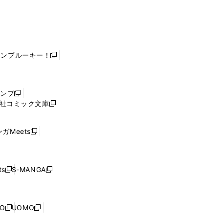
ャンプルーキー！
新
し
い
ウ
ャンプ
新
ィ
社コミック文庫
し
新
ン
い
し
ド
ウ
い
ウ
ガMeets
新
ィ
ウ
で
し
ン
ィ
開
い
ド
ン
く
ウ
ウ
ド
s
S-MANGA
新
新
ィ
で
ウ
し
し
ン
開
で
い
い
ド
く
開
ウ
ウ
ウ
NO
UOMO
く
新
新
ィ
ィ
で