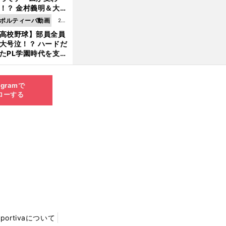
8.0
！？ 金村義明＆大塚
6更
二が語る歴代監督エ
ポルティーバ動画
202
新
ソード
高校野球】部員全員
6.0
大号泣！？ ハードだ
8.0
たPL学園時代を支え
6更
ものとは
新
agramで
ローする
Sportivaについて