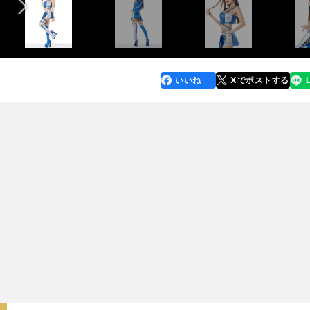
いいね
Xでポストする
line
faceboo
x
k