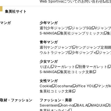
Web Sportivaについてのお問い合わせ
広
し
新
い
し
集英社サイト
ウ
い
ィ
ウ
マンガ
少年マンガ
ン
ィ
週刊少年ジャンプ
ジャンプSQ
Vジャン
ド
ン
新
新
S-MANGA
集英社ジャンプリミックス
集
ウ
ド
新
し
し
新
で
ウ
し
い
い
し
青年マンガ
開
で
い
ウ
ウ
い
週刊ヤングジャンプ
ヤングジャンプ定期
新
く
開
ウ
ィ
ィ
ウ
ウルトラジャンプ
少年ジャンプ+
ジャン
新
し
新
く
ィ
ン
ン
ィ
し
い
し
ン
ド
ド
ン
少女マンガ
い
ウ
い
ド
ウ
ウ
ド
りぼん
マーガレット
別冊マーガレット
新
新
新
ウ
ィ
ウ
ウ
で
で
ウ
S-MANGA
集英社コミック文庫
し
新
し
新
ィ
ン
ィ
で
開
開
で
い
し
い
し
ン
ド
ン
女性マンガ
開
く
く
開
ウ
い
ウ
い
ド
ウ
ド
Cookie
Cocohana
office YOU
マンガM
く
く
新
新
新
ィ
ウ
ィ
ウ
ウ
で
ウ
集英社コミック文庫
し
新
し
し
ン
ィ
ン
ィ
で
開
で
い
し
い
い
ド
ン
ド
ン
取材・ファッション
ファッション・美容
開
く
開
ウ
い
ウ
ウ
ウ
ド
ウ
ド
Seventeen
non-no
BAILA
MAQUIA
S
く
く
新
新
新
新
ィ
ウ
ィ
ィ
で
ウ
で
ウ
集英社オンライン