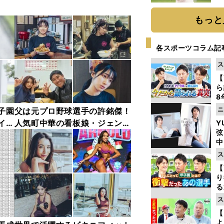
ト
く
もっと
各スポーツコラム記
ス
【
ら
8
最
ニ
子園
父は元プロ野球選手の許銘傑！
き
イン
人気町中華の看板娘・ジェンジ
Y
弦
ェンこと許維娟・フォト集
中
ス
【
り
る
学
ス
け
【
よ