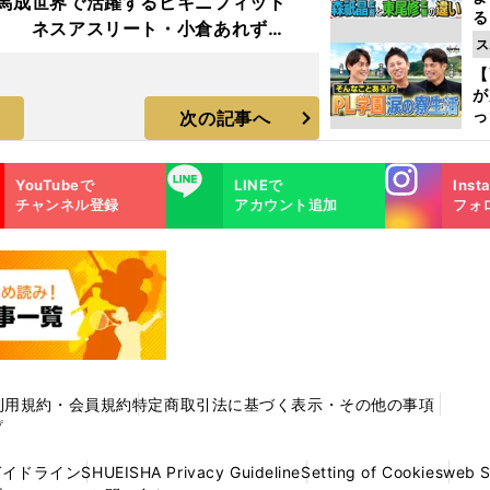
馬成
世界で活躍するビキニフィット
る
ネスアスリート・小倉あれず
光
ス
インタビューカット集
ピ
【
が
っ
次の記事へ
た
Instagra
LINE
YouTubeで
LINEで
Inst
m
チャンネル登録
アカウント追加
フォ
利用規約・会員規約
特定商取引法に基づく表示・その他の事項
プ
ガイドライン
SHUEISHA Privacy Guideline
Setting of Cookies
web 