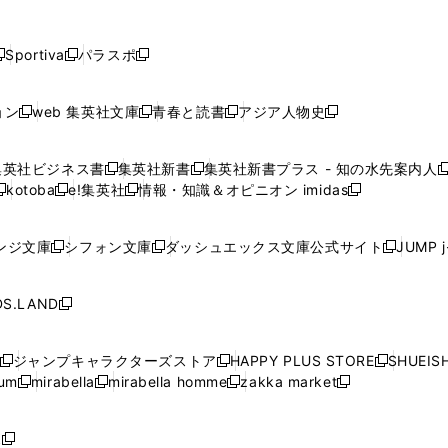
し
し
し
し
し
ン
ン
ン
ン
開
開
開
開
開
い
い
い
い
い
ド
ド
ド
ド
く
く
く
く
く
ウ
ウ
ウ
ウ
ウ
ウ
ウ
ウ
ウ
Sportiva
パラスポ
新
新
ィ
ィ
ィ
ィ
ィ
で
で
で
で
し
し
し
ン
ン
ン
ン
ン
開
開
開
開
い
い
い
ド
ド
ド
ド
ド
ョン
web 集英社文庫
青春と読書
アジア人物史
く
く
く
く
新
新
新
新
ウ
ウ
ウ
ウ
ウ
ウ
ウ
ウ
し
し
し
し
ィ
ィ
ィ
で
で
で
で
で
い
い
い
い
ン
ン
ン
集英社ビジネス書
集英社新書
集英社新書プラス - 知の水先案内人
開
開
開
開
開
新
新
新
ウ
ウ
ウ
ウ
ド
ド
ド
kotoba
e!集英社
情報・知識＆オピニオン imidas
く
く
く
く
く
新
し
新
し
新
ィ
ィ
ィ
ィ
ウ
ウ
ウ
し
し
い
し
い
し
ン
ン
ン
ン
で
で
で
い
い
ウ
い
ウ
い
ド
ド
ド
ド
ンジ文庫
シフォン文庫
ダッシュエックス文庫公式サイト
JUMP 
開
開
開
新
新
新
ウ
ウ
ィ
ウ
ィ
ウ
ウ
ウ
ウ
ウ
く
く
く
し
し
し
ィ
ィ
ン
ィ
ン
ィ
で
で
で
で
い
い
い
ン
ン
ド
ン
ド
ン
S.LAND
開
開
開
開
新
ウ
ウ
ウ
ド
ド
ウ
ド
ウ
ド
く
く
く
く
し
ィ
ィ
ィ
ウ
ウ
で
ウ
で
ウ
い
ン
ン
ン
ジャンプキャラクターズストア
HAPPY PLUS STORE
SHUEIS
で
で
開
で
開
で
新
新
新
ウ
ド
ド
ド
ium
mirabella
mirabella homme
zakka market
開
開
く
開
く
開
し
新
新
新
し
新
し
ィ
ウ
ウ
ウ
く
く
く
く
い
し
し
い
し
し
い
ン
で
で
で
ウ
い
い
ウ
い
い
ウ
ド
ボ
開
開
開
新