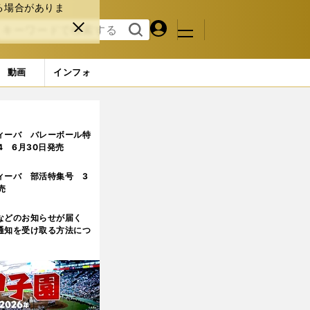
る場合がありま
マイペ
閉じ
検索
メニュ
ー
る
す
ジ
る
動画
インフォ
目)
ィーバ バレーボール特
.4 6月30日発売
ィーバ 部活特集号 3
売
などのお知らせが届く
通知を受け取る方法につ