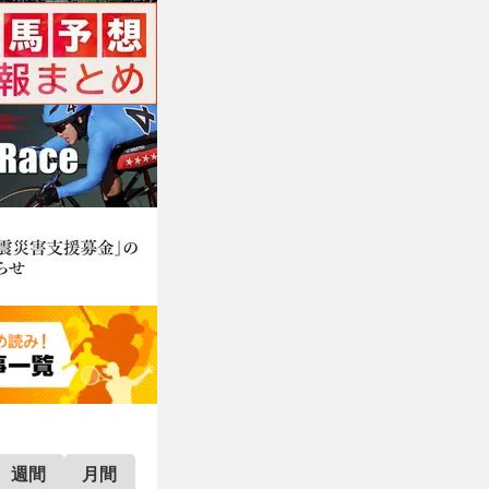
週間
月間