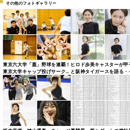
その他のフォトギャラリー
東京六大学「蓋」野球を連覇！
ヒロド歩美キャスターが甲
東京大学キャップ投げサークル
と阪神タイガースを語る・
の練習に潜入取材
タビューカット集