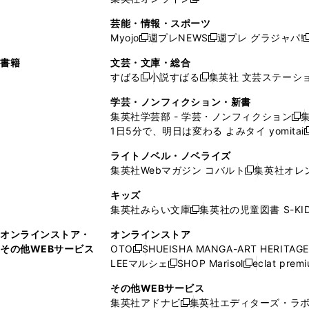
し
新
し
し
し
ン
ィ
ン
ン
開
で
開
で
い
し
い
い
い
ド
ン
ド
ド
芸能・情報・スポーツ
く
開
く
開
ウ
い
ウ
ウ
ウ
ウ
ド
ウ
ウ
Myojo
週プレNEWS
週プレ グラジャパ!
く
く
新
新
新
ィ
ウ
ィ
ィ
ィ
で
ウ
で
で
し
し
ン
ィ
ン
ン
ン
書籍
文芸・文庫・総合
開
で
開
開
い
い
ド
ン
ド
ド
ド
すばる
小説すばる
集英社 文芸ステーシ
く
開
く
く
新
新
ウ
ウ
ウ
ド
ウ
ウ
ウ
く
し
し
ィ
ィ
学芸・ノンフィクション・新書
で
ウ
で
で
で
い
い
ン
ン
集英社学芸部 - 学芸・ノンフィクション
開
で
開
開
開
新
ウ
ウ
ド
ド
1日5分で、明日は変わる よみタイ yomitai
く
開
く
く
く
し
新
ィ
ィ
ウ
ウ
く
い
ン
ン
ライトノベル・ノベライズ
で
で
ウ
ド
ド
集英社Webマガジン コバルト
集英社オレ
開
開
新
ィ
ウ
ウ
く
く
し
ン
キッズ
で
で
い
ド
集英社みらい文庫
集英社の児童図書 S-KID
開
開
新
ウ
ウ
く
く
し
ィ
オンラインストア・
オンラインストア
で
い
ン
その他WEBサービス
OTO
SHUEISHA MANGA-ART HERITAGE
開
新
ウ
ド
LEEマルシェ
SHOP Marisol
eclat prem
く
し
新
新
ィ
ウ
い
し
し
ン
その他WEBサービス
で
ウ
い
い
ド
集英社アドナビ
集英社エディターズ・ラ
開
新