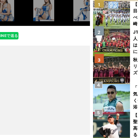
【
1
目
べ
崎
「
J
2
LINEで送る
て
人
は
に
と
秋
3
リ
ズ
4
を
「
気
く
浴
5
太
【
ァ
聖
高
る