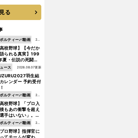
 それでもプロではな
大学進学を選ぶ理由
見る
事
ポルティーバ動画
202
高校野球】【今だか
6.0
語られる真実】199
8.0
年夏・伝説の死闘の
7更
中にPL学園に何が起
ュース
2026.08.07更新
新
ていた！？
UZURU2027羽生結
カレンダー 予約受付
！
ポルティーバ動画
202
高校野球】「プロ入
6.0
後もあの衝撃を超え
8.0
選手はいない」。PL
6更
園トリオが衝撃を受
ポルティーバ動画
202
新
た選手
プロ野球】指揮官に
6.0
ってチームが変わ