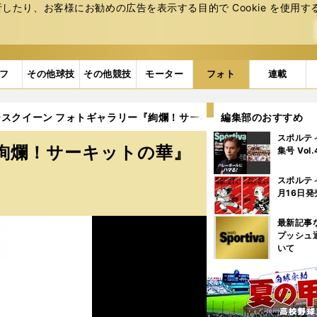
たり、お客様にお勧めの広告を表⽰する⽬的で Cookie を使⽤す
フ
その他球技
その他競技
モーター
フォト
連載
スクイーン フォトギャラリー『絢爛！サーキットの華』 (66ページ
編集部のおすすめ
スポルテ
絢爛！サーキットの華』
集号 Vol
スポルテ
月16日発
最新記事
プッシュ
いて