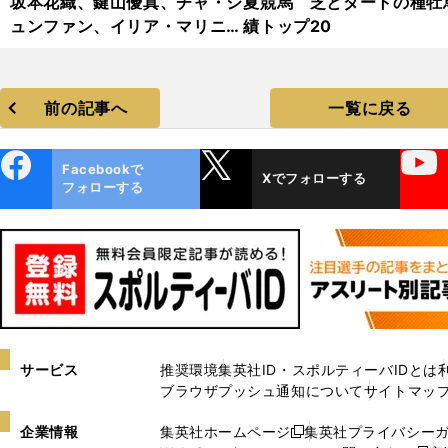
坂本花織、鍵山優真、チャ・ジ
夏競馬 芝とダートの種牡
ュンファン、イリア・マリニ
績トップ20
ン...「ドリーム・オン・アイス
2024」フォトギャラリー
前の記事へ
一覧に戻る
ebo
X
YouTube
Facebookで
Xでフォローする
ok
フォローする
サービス
推奨環境
集英社ID・スポルティーバIDとは
ブラウザプッシュ通知について
サイトマッ
企業情報
集英社ホームページ
集英社プライバシー
新