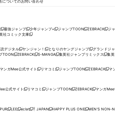
告についてのお問い合わせ
プ
最強ジャンプ
少年ジャンプ+
ジャンプTOON
ZEBRACK
ジ
新
新
新
新
新
英社コミック文庫
し
新
し
し
し
し
い
い
し
い
い
い
ウ
ウ
い
ウ
ウ
ウ
購読デジタル
ヤンジャン！
となりのヤングジャンプ
グランドジ
新
新
新
ィ
ィ
ウ
ィ
ィ
ィ
プTOON
ZEBRACK
S-MANGA
集英社ジャンプリミックス
集英
新
し
新
し
新
し
新
ン
ン
ィ
ン
ン
ン
し
い
し
い
し
い
し
ド
ド
ン
ド
ド
ド
い
ウ
い
ウ
い
ウ
い
ウ
ウ
ド
ウ
ウ
ウ
マンガMee公式サイト
リマコミ
ジャンプTOON
ZEBRACK
マン
新
新
新
新
ウ
ィ
ウ
ィ
ウ
ィ
ウ
で
で
ウ
で
で
で
し
し
し
し
し
ィ
ン
ィ
ン
ィ
ン
ィ
開
開
で
開
開
開
い
い
い
い
い
ン
ド
ン
ド
ン
ド
ン
く
く
開
く
く
く
ウ
ウ
ウ
ウ
ウ
ド
ウ
ド
ウ
ド
ウ
ド
ee公式サイト
リマコミ
ジャンプTOON
ZEBRACK
マンガMeet
く
新
新
新
新
ィ
ィ
ィ
ィ
ィ
ウ
で
ウ
で
ウ
で
ウ
し
し
し
し
ン
ン
ン
ン
ン
で
開
で
開
で
開
で
い
い
い
い
ド
ド
ド
ド
ド
開
く
開
く
開
く
開
ウ
ウ
ウ
ウ
ウ
ウ
ウ
ウ
ウ
PUR
LEE
eclat
T JAPAN
HAPPY PLUS ONE
MEN'S NON-
く
く
く
く
新
新
新
新
新
ィ
ィ
ィ
ィ
で
で
で
で
で