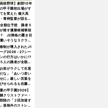
高校野球】創部10年
の甲子園初出場がす
てを変えた 健大高
・青栁監督が語る
機動破壊」はこうし
1全順位予想 識者５
生まれた
が推す優勝候補筆頭
？ J2降格の憂き目
遭いそうな３クラブ
は？
春制が導入されたJ1
ーグ2026－27シー
ンの行方はいかに!?
５人の識者が全順位
大胆予想
お前がラクして生意
だな」「あいつ若い
せに」厳しい言葉を
びせられるも佐藤慎
郎が貫いた誇りとフ
夏の甲子園2026】
ンへの思い
隷クリストファー・
部陸の「２回加速す
」規格外のストレー