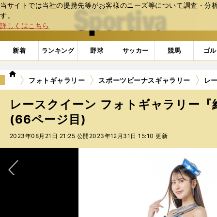
当サイトでは当社の提携先等がお客様のニーズ等について調査・分析し
web Sportiva (webスポルティーバ)
す。
詳しくはこちら
新着
ランキング
野球
サッカー
競馬
ゴル
we
フォトギャラリー
スポーツビーナスギャラリー
レー
b
ス
レースクイーン フォトギャラリー『
ポ
ル
(66ページ目)
テ
2023年08月21日 21:25 公開
2023年12月31日 15:10 更新
ィ
ー
バ
次へ