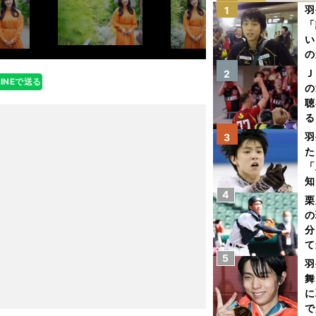
羽
1
「
い
の
Ｊ
2
LINEで送る
の
聴
る
い
羽
3
た
「
知
4
栗
の
分
て
5
球
羽
舞
に
で