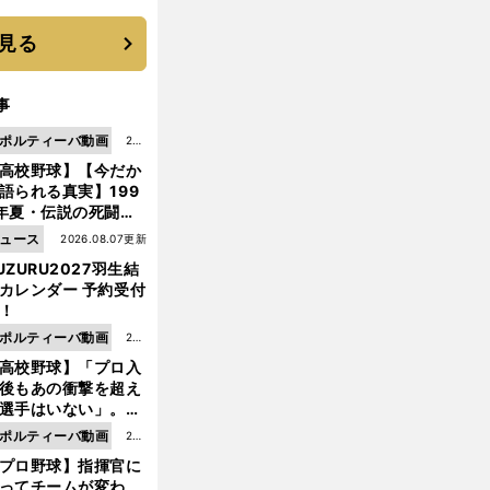
見る
事
ポルティーバ動画
202
高校野球】【今だか
6.0
語られる真実】199
8.0
年夏・伝説の死闘の
7更
中にPL学園に何が起
ュース
2026.08.07更新
新
ていた！？
UZURU2027羽生結
カレンダー 予約受付
！
ポルティーバ動画
202
高校野球】「プロ入
6.0
後もあの衝撃を超え
8.0
選手はいない」。PL
6更
園トリオが衝撃を受
ポルティーバ動画
202
新
た選手
プロ野球】指揮官に
6.0
ってチームが変わ