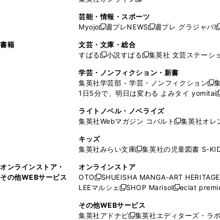
し
新
し
し
し
ン
ィ
ン
ン
開
で
開
で
い
し
い
い
い
ド
ン
ド
ド
芸能・情報・スポーツ
く
開
く
開
ウ
い
ウ
ウ
ウ
ウ
ド
ウ
ウ
Myojo
週プレNEWS
週プレ グラジャパ!
く
く
新
新
新
ィ
ウ
ィ
ィ
ィ
で
ウ
で
で
し
し
ン
ィ
ン
ン
ン
書籍
文芸・文庫・総合
開
で
開
開
い
い
ド
ン
ド
ド
ド
すばる
小説すばる
集英社 文芸ステーシ
く
開
く
く
新
新
ウ
ウ
ウ
ド
ウ
ウ
ウ
く
し
し
ィ
ィ
学芸・ノンフィクション・新書
で
ウ
で
で
で
い
い
ン
ン
集英社学芸部 - 学芸・ノンフィクション
開
で
開
開
開
新
ウ
ウ
ド
ド
1日5分で、明日は変わる よみタイ yomitai
く
開
く
く
く
し
新
ィ
ィ
ウ
ウ
く
い
ン
ン
ライトノベル・ノベライズ
で
で
ウ
ド
ド
集英社Webマガジン コバルト
集英社オレ
開
開
新
ィ
ウ
ウ
く
く
し
ン
キッズ
で
で
い
ド
集英社みらい文庫
集英社の児童図書 S-KID
開
開
新
ウ
ウ
く
く
し
ィ
オンラインストア・
オンラインストア
で
い
ン
その他WEBサービス
OTO
SHUEISHA MANGA-ART HERITAGE
開
新
ウ
ド
LEEマルシェ
SHOP Marisol
eclat prem
く
し
新
新
ィ
ウ
い
し
し
ン
その他WEBサービス
で
ウ
い
い
ド
集英社アドナビ
集英社エディターズ・ラ
開
新