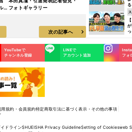
昌
本田真凜・引退発表記者会見・
る
ルド
フォトギャラリー
光
ス
ラ
ピ
【
が
っ
次の記事へ
た
Instagra
LINE
YouTubeで
LINEで
Inst
m
チャンネル登録
アカウント追加
フォ
利用規約・会員規約
特定商取引法に基づく表示・その他の事項
プ
ガイドライン
SHUEISHA Privacy Guideline
Setting of Cookies
web 