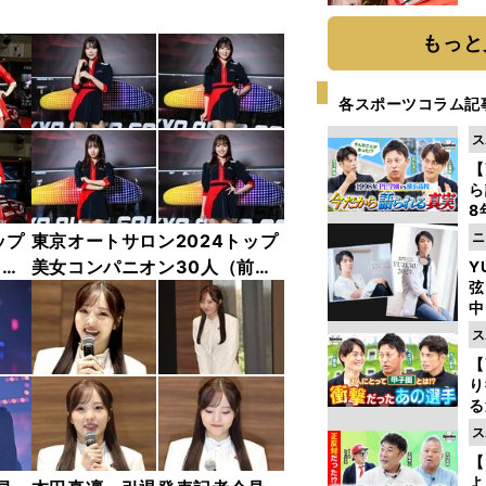
もっと
各スポーツコラム記
ス
【
ら
8
最
ニ
ップ
東京オートサロン2024トップ
き
中
美女コンパニオン30人（前
Y
弦
編）「全身フォト」
中
ス
【
り
る
学
ス
け
【
よ