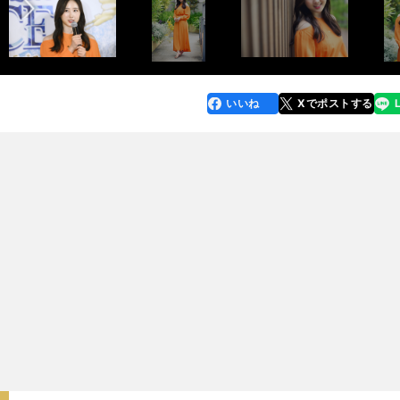
いいね
Xでポストする
line
faceboo
x
k