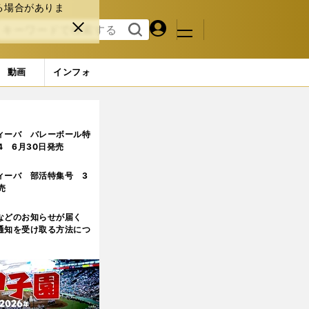
る場合がありま
マイペ
閉じ
検索
メニュ
ー
る
す
ジ
る
動画
インフォ
ィーバ バレーボール特
.4 6月30日発売
ィーバ 部活特集号 3
売
などのお知らせが届く
通知を受け取る方法につ