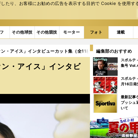
たり、お客様にお勧めの広告を表⽰する⽬的で Cookie を使⽤す
フ
その他球技
その他競技
モーター
フォト
連載
・アイス」インタビューカット集（全11枚） (2ページ目)
編集部のおすすめ
スポルテ
オン・アイス」インタビ
集号 Vol
スポルテ
月16日発
最新記事
プッシュ
いて