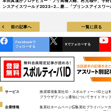
本田真凜がプロデビュー「プリ
高橋大輔、村元哉中、宇野
ンスアイスワールド2023−20
磨...「プリンスアイスワー
24」フォトギャラリー
2023−2024」フォトギャ
リー
前の記事へ
一覧に戻る
ebo
X
YouTube
Facebookで
Xでフォローする
ok
フォローする
サービス
推奨環境
集英社ID・スポルティーバIDとは
ブラウザプッシュ通知について
サイトマッ
企業情報
集英社ホームページ
集英社プライバシー
新