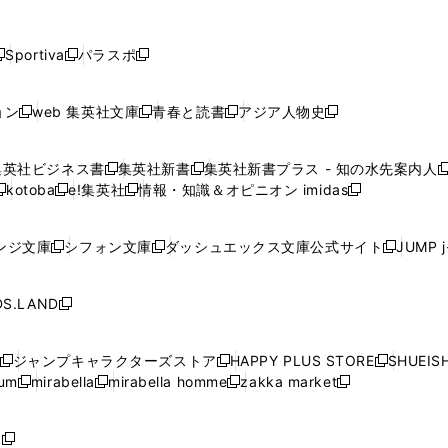
し
し
し
し
し
ン
ン
ン
ン
開
開
開
開
開
い
い
い
い
い
ド
ド
ド
ド
く
く
く
く
く
ウ
ウ
ウ
ウ
ウ
ウ
ウ
ウ
ウ
Sportiva
パラスポ
新
新
ィ
ィ
ィ
ィ
ィ
で
で
で
で
し
し
し
ン
ン
ン
ン
ン
開
開
開
開
い
い
い
ド
ド
ド
ド
ド
ョン
web 集英社文庫
青春と読書
アジア人物史
く
く
く
く
新
新
新
新
ウ
ウ
ウ
ウ
ウ
ウ
ウ
ウ
し
し
し
し
ィ
ィ
ィ
で
で
で
で
で
い
い
い
い
ン
ン
ン
集英社ビジネス書
集英社新書
集英社新書プラス - 知の水先案内人
開
開
開
開
開
新
新
新
ウ
ウ
ウ
ウ
ド
ド
ド
kotoba
e!集英社
情報・知識＆オピニオン imidas
く
く
く
く
く
新
し
新
し
新
ィ
ィ
ィ
ィ
ウ
ウ
ウ
し
し
い
し
い
し
ン
ン
ン
ン
で
で
で
い
い
ウ
い
ウ
い
ド
ド
ド
ド
ンジ文庫
シフォン文庫
ダッシュエックス文庫公式サイト
JUMP 
開
開
開
新
新
新
ウ
ウ
ィ
ウ
ィ
ウ
ウ
ウ
ウ
ウ
く
く
く
し
し
し
ィ
ィ
ン
ィ
ン
ィ
で
で
で
で
い
い
い
ン
ン
ド
ン
ド
ン
S.LAND
開
開
開
開
新
ウ
ウ
ウ
ド
ド
ウ
ド
ウ
ド
く
く
く
く
し
ィ
ィ
ィ
ウ
ウ
で
ウ
で
ウ
い
ン
ン
ン
ジャンプキャラクターズストア
HAPPY PLUS STORE
SHUEIS
で
で
開
で
開
で
新
新
新
ウ
ド
ド
ド
ium
mirabella
mirabella homme
zakka market
開
開
く
開
く
開
し
新
新
新
し
新
し
ィ
ウ
ウ
ウ
く
く
く
く
い
し
し
い
し
し
い
ン
で
で
で
ウ
い
い
ウ
い
い
ウ
ド
ボ
開
開
開
新