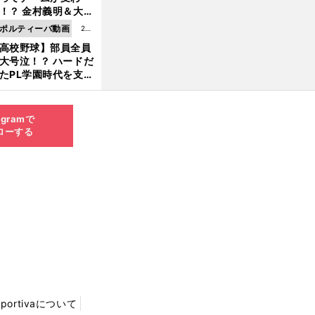
8.0
！？ 金村義明＆大塚
6更
二が語る歴代監督エ
ポルティーバ動画
202
新
ソード
高校野球】部員全員
6.0
大号泣！？ ハードだ
8.0
たPL学園時代を支え
6更
ものとは
新
agramで
ローする
Sportivaについて