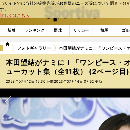
当サイトでは当社の提携先等がお客様のニーズ等について調査・分析し
web Sportiva (webスポルティーバ)
す。
詳しくはこちら
新着
ランキング
野球
サッカー
競馬
ゴル
we
フォトギャラリー
本田望結がナミに！「ワンピース・オン
b
ス
本田望結がナミに！「ワンピース・
ポ
ル
ューカット集（全11枚） (2ページ目)
テ
2023年07月12日 15:30 公開
2023年07月14日 07:52 更新
ィ
ー
バ
次へ