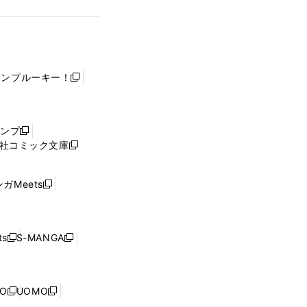
ャンプルーキー！
新
し
い
ウ
ャンプ
新
ィ
社コミック文庫
し
新
ン
い
し
ド
ウ
い
ウ
ガMeets
新
ィ
ウ
で
し
ン
ィ
開
い
ド
ン
く
ウ
ウ
ド
s
S-MANGA
新
新
ィ
で
ウ
し
し
ン
開
で
い
い
ド
く
開
ウ
ウ
ウ
NO
UOMO
く
新
新
ィ
ィ
で