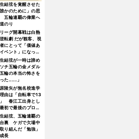
生結弦を覚醒させた
誰かのために」の思
 五輪連覇の偉業へ
道のり
リーグ開幕戦は白熱
逆転劇 だが観客、視
者にとって「価値あ
イベント」になって
たか
生結弦が一時は諦め
ソチ五輪の金メダル
五輪の本当の怖さを
った......」
原陵矢が無名校進学
理由は「自転車で13
」 春江工出身とし
最初で最後のプロ野
選手となった
生結弦、五輪連覇の
台裏 ケガで欠場中
取り組んだ「勉強」
成長