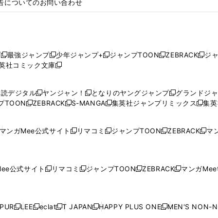
告についてのお問い合わせ
プ
最強ジャンプ
少年ジャンプ+
ジャンプTOON
ZEBRACK
ジ
新
新
新
新
新
英社コミック文庫
し
新
し
し
し
し
い
い
し
い
い
い
ウ
ウ
い
ウ
ウ
ウ
購読デジタル
ヤンジャン！
となりのヤングジャンプ
グランドジ
新
新
新
ィ
ィ
ウ
ィ
ィ
ィ
プTOON
ZEBRACK
S-MANGA
集英社ジャンプリミックス
集英
新
し
新
し
新
し
新
ン
ン
ィ
ン
ン
ン
し
い
し
い
し
い
し
ド
ド
ン
ド
ド
ド
い
ウ
い
ウ
い
ウ
い
ウ
ウ
ド
ウ
ウ
ウ
マンガMee公式サイト
リマコミ
ジャンプTOON
ZEBRACK
マン
新
新
新
新
ウ
ィ
ウ
ィ
ウ
ィ
ウ
で
で
ウ
で
で
で
し
し
し
し
し
ィ
ン
ィ
ン
ィ
ン
ィ
開
開
で
開
開
開
い
い
い
い
い
ン
ド
ン
ド
ン
ド
ン
く
く
開
く
く
く
ウ
ウ
ウ
ウ
ウ
ド
ウ
ド
ウ
ド
ウ
ド
ee公式サイト
リマコミ
ジャンプTOON
ZEBRACK
マンガMeet
く
新
新
新
新
ィ
ィ
ィ
ィ
ィ
ウ
で
ウ
で
ウ
で
ウ
し
し
し
し
ン
ン
ン
ン
ン
で
開
で
開
で
開
で
い
い
い
い
ド
ド
ド
ド
ド
開
く
開
く
開
く
開
ウ
ウ
ウ
ウ
ウ
ウ
ウ
ウ
ウ
PUR
LEE
eclat
T JAPAN
HAPPY PLUS ONE
MEN'S NON-
く
く
く
く
新
新
新
新
新
ィ
ィ
ィ
ィ
で
で
で
で
で