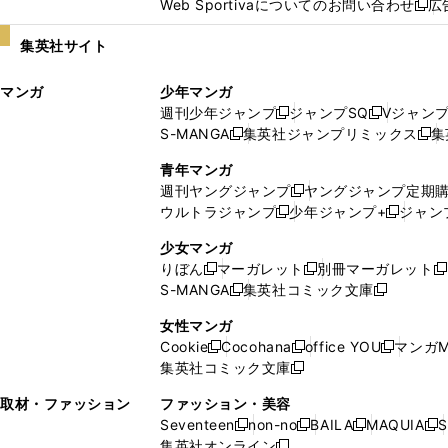
Web Sportivaについてのお問い合わせ
広
し
新
い
し
集英社サイト
ウ
い
ィ
ウ
マンガ
少年マンガ
ン
ィ
週刊少年ジャンプ
ジャンプSQ
Vジャン
ド
ン
新
新
S-MANGA
集英社ジャンプリミックス
集
ウ
ド
新
し
し
新
で
ウ
し
い
い
し
青年マンガ
開
で
い
ウ
ウ
い
週刊ヤングジャンプ
ヤングジャンプ定期
新
く
開
ウ
ィ
ィ
ウ
ウルトラジャンプ
少年ジャンプ+
ジャン
新
し
新
く
ィ
ン
ン
ィ
し
い
し
ン
ド
ド
ン
少女マンガ
い
ウ
い
ド
ウ
ウ
ド
りぼん
マーガレット
別冊マーガレット
新
新
新
ウ
ィ
ウ
ウ
で
で
ウ
S-MANGA
集英社コミック文庫
し
新
し
新
ィ
ン
ィ
で
開
開
で
い
し
い
し
ン
ド
ン
女性マンガ
開
く
く
開
ウ
い
ウ
い
ド
ウ
ド
Cookie
Cocohana
office YOU
マンガM
く
く
新
新
新
ィ
ウ
ィ
ウ
ウ
で
ウ
集英社コミック文庫
し
新
し
し
ン
ィ
ン
ィ
で
開
で
い
し
い
い
ド
ン
ド
ン
取材・ファッション
ファッション・美容
開
く
開
ウ
い
ウ
ウ
ウ
ド
ウ
ド
Seventeen
non-no
BAILA
MAQUIA
S
く
く
新
新
新
新
ィ
ウ
ィ
ィ
で
ウ
で
ウ
集英社オンライン