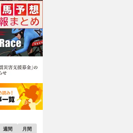
週間
月間