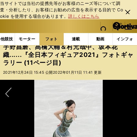
当サイトでは当社の提携先等がお客様のニーズ等について調
査・分析したり、お客様にお勧めの広告を表⽰する⽬的で Co
閉じ
okie を使⽤する場合があります。
詳しくはこちら
る
マイペ
web Sportiva (webスポルティーバ)
検索
メニュ
we
ー
フォトギャラリー
宇野昌磨、髙橋大輔＆村元哉中、坂本花織
b
ジ
の他競技
モーター
フォト
連載
動画
インフォ
ス
宇野昌磨、髙橋大輔＆村元哉中、坂本花
ポ
織......『全日本フィギュア2021』フォトギャ
ル
ラリー (11ページ目)
テ
ィ
2021年12月24日 15:45 公開
2022年01月11日 11:41 更新
ー
バ
次へ