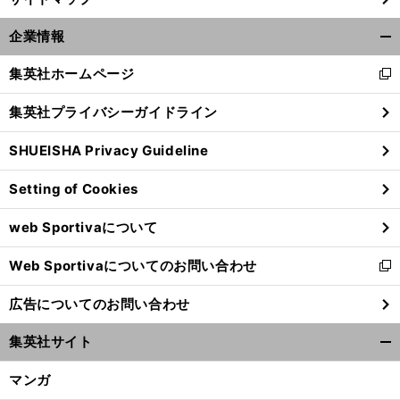
企業情報
開
く/
集英社ホームページ
新
閉
し
じ
集英社プライバシーガイドライン
い
る
ウ
SHUEISHA Privacy Guideline
ィ
ン
Setting of Cookies
ド
ウ
web Sportivaについて
で
開
Web Sportivaについてのお問い合わせ
く
新
し
広告についてのお問い合わせ
い
ウ
集英社サイト
ィ
開
ン
く/
マンガ
ド
閉