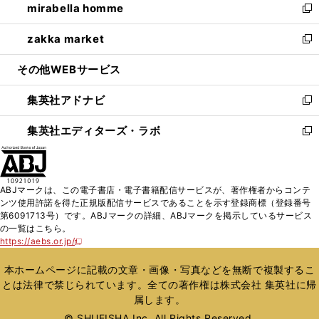
mirabella homme
く
で
ド
ィ
い
新
開
ウ
ン
ウ
し
zakka market
く
で
ド
ィ
い
新
開
ウ
ン
ウ
し
その他WEBサービス
く
で
ド
ィ
い
開
ウ
ン
ウ
集英社アドナビ
く
で
ド
ィ
新
開
ウ
ン
し
集英社エディターズ・ラボ
く
で
ド
い
新
開
ウ
ウ
し
く
で
ィ
い
開
ン
ウ
ABJマークは、この電子書店・電子書籍配信サービスが、著作権者からコンテ
く
ド
ィ
ンツ使用許諾を得た正規版配信サービスであることを示す登録商標（登録番号
ウ
ン
第6091713号）です。ABJマークの詳細、ABJマークを掲示しているサービス
で
ド
の一覧はこちら。
開
ウ
https://aebs.or.jp/
新
く
で
し
い
開
本ホームページに記載の文章・画像・写真などを無断で複製するこ
ウ
く
とは法律で禁じられています。全ての著作権は株式会社 集英社に帰
ィ
属します。
ン
ド
© SHUEISHA Inc. All Rights Reserved.