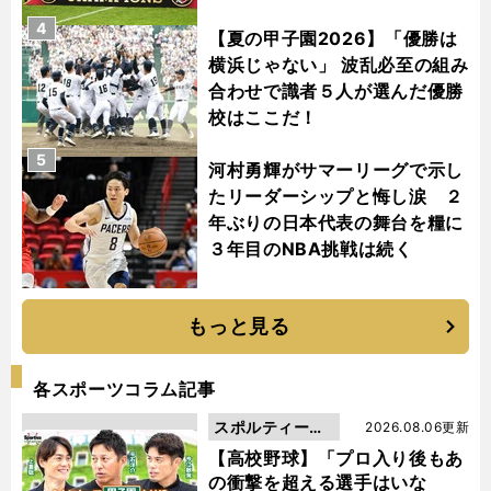
4
【夏の甲子園2026】「優勝は
横浜じゃない」 波乱必至の組み
合わせで識者５人が選んだ優勝
校はここだ！
5
河村勇輝がサマーリーグで示し
たリーダーシップと悔し涙 ２
年ぶりの日本代表の舞台を糧に
３年目のNBA挑戦は続く
もっと見る
各スポーツコラム記事
スポルティーバ
2026.08.06更新
動画
【高校野球】「プロ入り後もあ
の衝撃を超える選手はいな