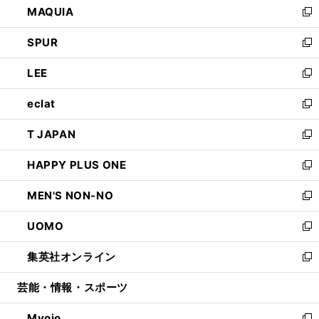
MAQUIA
ド
ィ
い
新
ウ
ン
ウ
し
SPUR
で
ド
ィ
い
新
開
ウ
ン
ウ
し
LEE
く
で
ド
ィ
い
新
開
ウ
ン
ウ
し
eclat
く
で
ド
ィ
い
新
開
ウ
ン
ウ
し
T JAPAN
く
で
ド
ィ
い
新
開
ウ
ン
ウ
し
HAPPY PLUS ONE
く
で
ド
ィ
い
新
開
ウ
ン
ウ
し
MEN'S NON-NO
く
で
ド
ィ
い
新
開
ウ
ン
ウ
し
UOMO
く
で
ド
ィ
い
新
開
ウ
ン
ウ
し
集英社オンライン
く
で
ド
ィ
い
新
開
ウ
ン
ウ
し
芸能・情報・スポーツ
く
で
ド
ィ
い
開
ウ
ン
ウ
Myojo
く
で
ド