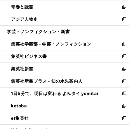
ウ
ン
ウ
し
青春と読書
で
ド
ィ
い
新
開
ウ
ン
ウ
し
アジア人物史
く
で
ド
ィ
い
新
開
ウ
ン
ウ
し
学芸・ノンフィクション・新書
く
で
ド
ィ
い
開
ウ
ン
ウ
集英社学芸部 - 学芸・ノンフィクション
く
で
ド
ィ
新
開
ウ
ン
し
集英社ビジネス書
く
で
ド
い
新
開
ウ
ウ
し
集英社新書
く
で
ィ
い
新
開
ン
ウ
し
集英社新書プラス - 知の水先案内人
く
ド
ィ
い
新
ウ
ン
ウ
し
1日5分で、明日は変わる よみタイ yomitai
で
ド
ィ
い
新
開
ウ
ン
ウ
し
kotoba
く
で
ド
ィ
い
新
開
ウ
ン
ウ
し
e!集英社
く
で
ド
ィ
い
新
開
ウ
ン
ウ
し