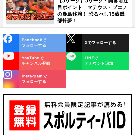
【Jリーグ】Jリーグ・開幕前注
目ポイント マテウス・ブエノ
の鹿島移籍！ 恐るべし15歳磯
部怜夢！
cebo
X
Facebookで
Xでフォローする
ok
フォローする
uTube
LINE
YouTubeで
LINEで
チャンネル登録
アカウント追加
stagra
Instagramで
m
フォローする