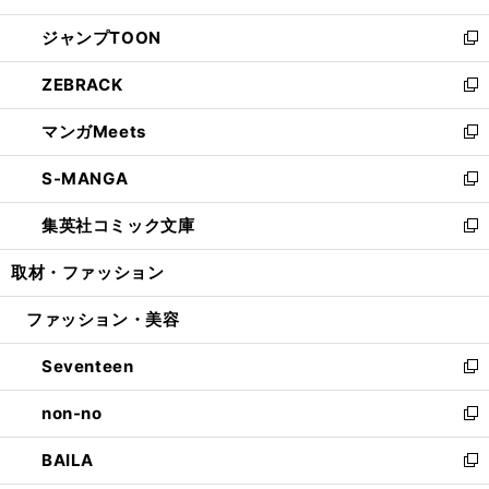
開
ウ
ン
ウ
し
ジャンプTOON
く
で
ド
ィ
い
新
開
ウ
ン
ウ
し
ZEBRACK
く
で
ド
ィ
い
新
開
ウ
ン
ウ
し
マンガMeets
く
で
ド
ィ
い
新
開
ウ
ン
ウ
し
S-MANGA
く
で
ド
ィ
い
新
開
ウ
ン
ウ
し
集英社コミック文庫
く
で
ド
ィ
い
新
開
ウ
ン
ウ
し
取材・ファッション
く
で
ド
ィ
い
開
ウ
ン
ウ
ファッション・美容
く
で
ド
ィ
開
ウ
ン
Seventeen
く
で
ド
新
開
ウ
し
non-no
く
で
い
新
開
ウ
し
BAILA
く
ィ
い
新
ン
ウ
し