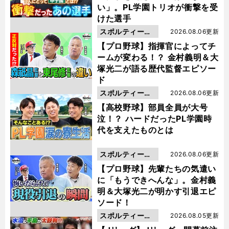
い」。PL学園トリオが衝撃を受
けた選手
スポルティーバ
2026.08.06更新
動画
【プロ野球】指揮官によってチ
ームが変わる！？ 金村義明＆大
塚光二が語る歴代監督エピソー
ド
スポルティーバ
2026.08.06更新
動画
【高校野球】部員全員が大号
泣！？ ハードだったPL学園時
代を支えたものとは
スポルティーバ
2026.08.06更新
動画
【プロ野球】先輩たちの気遣い
に「もうできへんな」。金村義
明＆大塚光二が明かす引退エピ
ソード！
スポルティーバ
2026.08.05更新
動画