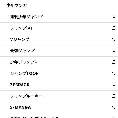
ウ
じ
少年マンガ
で
る
開
週刊少年ジャンプ
く
新
し
ジャンプSQ
い
新
ウ
し
Vジャンプ
ィ
い
新
ン
ウ
し
最強ジャンプ
ド
ィ
い
新
ウ
ン
ウ
し
少年ジャンプ+
で
ド
ィ
い
新
開
ウ
ン
ウ
し
ジャンプTOON
く
で
ド
ィ
い
新
開
ウ
ン
ウ
し
ZEBRACK
く
で
ド
ィ
い
新
開
ウ
ン
ウ
し
ジャンプルーキー！
く
で
ド
ィ
い
新
開
ウ
ン
ウ
し
S-MANGA
く
で
ド
ィ
い
新
開
ウ
ン
ウ
し