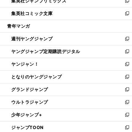
集英社ジャンプリミックス
く
で
ド
ィ
い
新
開
ウ
ン
ウ
し
集英社コミック文庫
く
で
ド
ィ
い
新
開
ウ
ン
ウ
し
青年マンガ
く
で
ド
ィ
い
開
ウ
ン
ウ
週刊ヤングジャンプ
く
で
ド
ィ
新
開
ウ
ン
し
ヤングジャンプ定期購読デジタル
く
で
ド
い
新
開
ウ
ウ
し
ヤンジャン！
く
で
ィ
い
新
開
ン
ウ
し
となりのヤングジャンプ
く
ド
ィ
い
新
ウ
ン
ウ
し
グランドジャンプ
で
ド
ィ
い
新
開
ウ
ン
ウ
し
ウルトラジャンプ
く
で
ド
ィ
い
新
開
ウ
ン
ウ
し
少年ジャンプ+
く
で
ド
ィ
い
新
開
ウ
ン
ウ
し
ジャンプTOON
く
で
ド
ィ
い
新