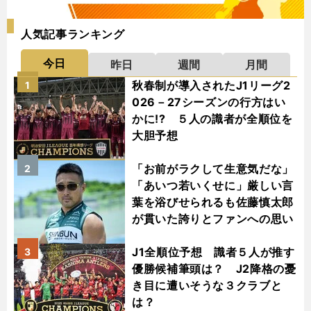
人気記事ランキング
今日
昨日
週間
月間
秋春制が導入されたJ1リーグ2
1
026－27シーズンの行方はい
かに!? ５人の識者が全順位を
大胆予想
「お前がラクして生意気だな」
2
「あいつ若いくせに」厳しい言
葉を浴びせられるも佐藤慎太郎
が貫いた誇りとファンへの思い
J1全順位予想 識者５人が推す
3
優勝候補筆頭は？ J2降格の憂
き目に遭いそうな３クラブと
は？