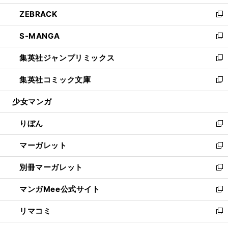
開
ウ
ン
ウ
し
ZEBRACK
く
で
ド
ィ
い
新
開
ウ
ン
ウ
し
S-MANGA
く
で
ド
ィ
い
新
開
ウ
ン
ウ
し
集英社ジャンプリミックス
く
で
ド
ィ
い
新
開
ウ
ン
ウ
し
集英社コミック文庫
く
で
ド
ィ
い
新
開
ウ
ン
ウ
し
少女マンガ
く
で
ド
ィ
い
開
ウ
ン
ウ
りぼん
く
で
ド
ィ
新
開
ウ
ン
し
マーガレット
く
で
ド
い
新
開
ウ
ウ
し
別冊マーガレット
く
で
ィ
い
新
開
ン
ウ
し
マンガMee公式サイト
く
ド
ィ
い
新
ウ
ン
ウ
し
リマコミ
で
ド
ィ
い
新
開
ウ
ン
ウ
し