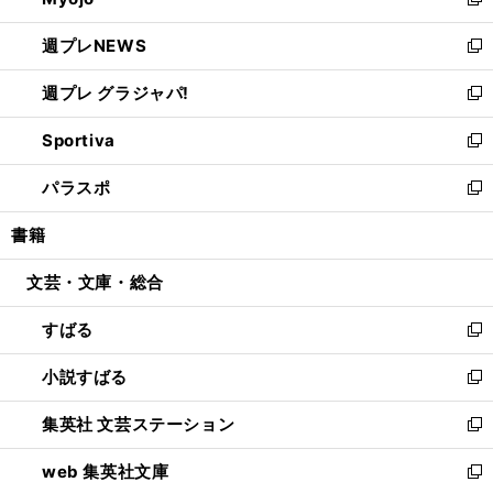
ィ
新
開
ウ
ン
し
週プレNEWS
く
で
ド
い
新
開
ウ
ウ
し
週プレ グラジャパ!
く
で
ィ
い
新
開
ン
ウ
し
Sportiva
く
ド
ィ
い
新
ウ
ン
ウ
し
パラスポ
で
ド
ィ
い
新
開
ウ
ン
ウ
し
書籍
く
で
ド
ィ
い
開
ウ
ン
ウ
文芸・文庫・総合
く
で
ド
ィ
開
ウ
ン
すばる
く
で
ド
新
開
ウ
し
小説すばる
く
で
い
新
開
ウ
し
集英社 文芸ステーション
く
ィ
い
新
ン
ウ
し
web 集英社文庫
ド
ィ
い
新