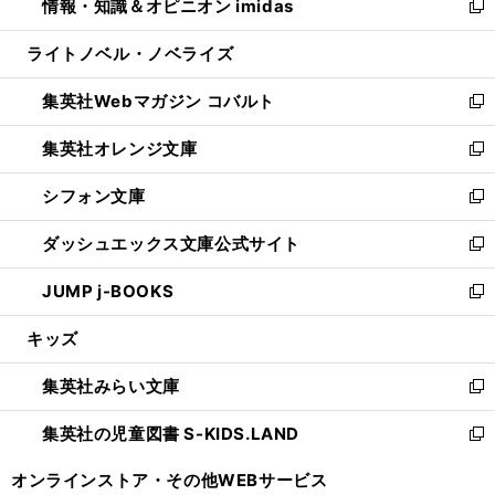
情報・知識＆オピニオン imidas
く
で
ド
ィ
い
新
開
ウ
ン
ウ
し
ライトノベル・ノベライズ
く
で
ド
ィ
い
開
ウ
ン
ウ
集英社Webマガジン コバルト
く
で
ド
ィ
新
開
ウ
ン
し
集英社オレンジ文庫
く
で
ド
い
新
開
ウ
ウ
し
シフォン文庫
く
で
ィ
い
新
開
ン
ウ
し
ダッシュエックス文庫公式サイト
く
ド
ィ
い
新
ウ
ン
ウ
し
JUMP j-BOOKS
で
ド
ィ
い
新
開
ウ
ン
ウ
し
キッズ
く
で
ド
ィ
い
開
ウ
ン
ウ
集英社みらい文庫
く
で
ド
ィ
新
開
ウ
ン
し
集英社の児童図書 S-KIDS.LAND
く
で
ド
い
新
開
ウ
ウ
し
オンラインストア・
その他WEBサービス
く
で
ィ
い