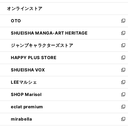
開
ン
ウ
オンラインストア
く
ド
ィ
ウ
ン
OTO
で
ド
新
開
ウ
し
SHUEISHA MANGA-ART HERITAGE
く
で
い
新
開
ウ
し
ジャンプキャラクターズストア
く
ィ
い
新
ン
ウ
し
HAPPY PLUS STORE
ド
ィ
い
新
ウ
ン
ウ
し
SHUEISHA VOX
で
ド
ィ
い
新
開
ウ
ン
ウ
し
LEEマルシェ
く
で
ド
ィ
い
新
開
ウ
ン
ウ
し
SHOP Marisol
く
で
ド
ィ
い
新
開
ウ
ン
ウ
し
eclat premium
く
で
ド
ィ
い
新
開
ウ
ン
ウ
し
mirabella
く
で
ド
ィ
い
新
開
ウ
ン
ウ
し