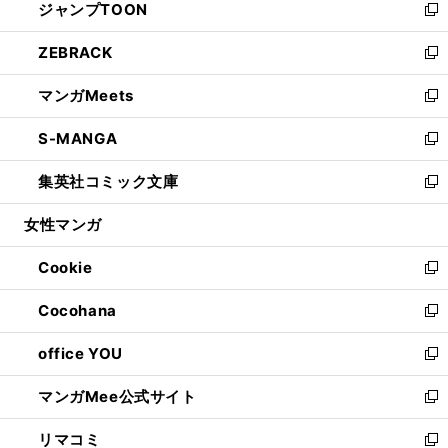
ジャンプTOON
く
で
ド
ィ
い
新
開
ウ
ン
ウ
し
ZEBRACK
く
で
ド
ィ
い
新
開
ウ
ン
ウ
し
マンガMeets
く
で
ド
ィ
い
新
開
ウ
ン
ウ
し
S-MANGA
く
で
ド
ィ
い
新
開
ウ
ン
ウ
し
集英社コミック文庫
く
で
ド
ィ
い
新
開
ウ
ン
ウ
し
女性マンガ
く
で
ド
ィ
い
開
ウ
ン
ウ
Cookie
く
で
ド
ィ
新
開
ウ
ン
し
Cocohana
く
で
ド
い
新
開
ウ
ウ
し
office YOU
く
で
ィ
い
新
開
ン
ウ
し
マンガMee公式サイト
く
ド
ィ
い
新
ウ
ン
ウ
し
リマコミ
で
ド
ィ
い
新