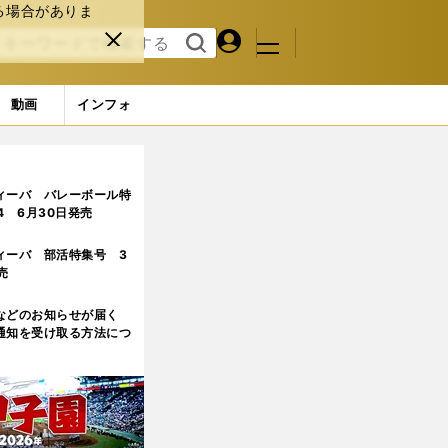
る場合がありま
マイペ
閉じ
検索
メニュ
ー
る
す
ジ
る
動画
インフォ
ィーバ バレーボール特
.4 6月30日発売
ィーバ 部活特集号 3
売
などのお知らせが届く
通知を受け取る方法につ