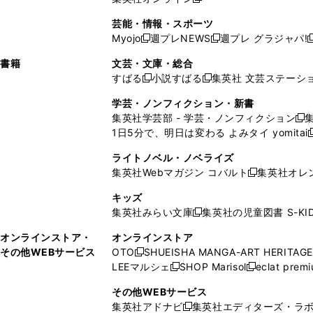
し
新
し
し
し
ン
ィ
ン
ン
開
で
開
で
い
し
い
い
い
ド
ン
ド
ド
芸能・情報・スポーツ
く
開
く
開
ウ
い
ウ
ウ
ウ
ウ
ド
ウ
ウ
Myojo
週プレNEWS
週プレ グラジャパ!
く
く
新
新
新
ィ
ウ
ィ
ィ
ィ
で
ウ
で
で
し
し
ン
ィ
ン
ン
ン
書籍
文芸・文庫・総合
開
で
開
開
い
い
ド
ン
ド
ド
ド
すばる
小説すばる
集英社 文芸ステーシ
く
開
く
く
新
新
ウ
ウ
ウ
ド
ウ
ウ
ウ
く
し
し
ィ
ィ
学芸・ノンフィクション・新書
で
ウ
で
で
で
い
い
ン
ン
集英社学芸部 - 学芸・ノンフィクション
開
で
開
開
開
新
ウ
ウ
ド
ド
1日5分で、明日は変わる よみタイ yomitai
く
開
く
く
く
し
新
ィ
ィ
ウ
ウ
く
い
ン
ン
ライトノベル・ノベライズ
で
で
ウ
ド
ド
集英社Webマガジン コバルト
集英社オレ
開
開
新
ィ
ウ
ウ
く
く
し
ン
キッズ
で
で
い
ド
集英社みらい文庫
集英社の児童図書 S-KID
開
開
新
ウ
ウ
く
く
し
ィ
オンラインストア・
オンラインストア
で
い
ン
その他WEBサービス
OTO
SHUEISHA MANGA-ART HERITAGE
開
新
ウ
ド
LEEマルシェ
SHOP Marisol
eclat prem
く
し
新
新
ィ
ウ
い
し
し
ン
その他WEBサービス
で
ウ
い
い
ド
集英社アドナビ
集英社エディターズ・ラ
開
新