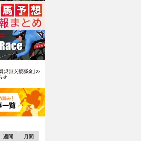
週間
月間