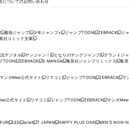
告についてのお問い合わせ
プ
最強ジャンプ
少年ジャンプ+
ジャンプTOON
ZEBRACK
ジ
新
新
新
新
新
英社コミック文庫
し
新
し
し
し
し
い
い
し
い
い
い
ウ
ウ
い
ウ
ウ
ウ
購読デジタル
ヤンジャン！
となりのヤングジャンプ
グランドジ
新
新
新
ィ
ィ
ウ
ィ
ィ
ィ
プTOON
ZEBRACK
S-MANGA
集英社ジャンプリミックス
集英
新
し
新
し
新
し
新
ン
ン
ィ
ン
ン
ン
し
い
し
い
し
い
し
ド
ド
ン
ド
ド
ド
い
ウ
い
ウ
い
ウ
い
ウ
ウ
ド
ウ
ウ
ウ
マンガMee公式サイト
リマコミ
ジャンプTOON
ZEBRACK
マン
新
新
新
新
ウ
ィ
ウ
ィ
ウ
ィ
ウ
で
で
ウ
で
で
で
し
し
し
し
し
ィ
ン
ィ
ン
ィ
ン
ィ
開
開
で
開
開
開
い
い
い
い
い
ン
ド
ン
ド
ン
ド
ン
く
く
開
く
く
く
ウ
ウ
ウ
ウ
ウ
ド
ウ
ド
ウ
ド
ウ
ド
ee公式サイト
リマコミ
ジャンプTOON
ZEBRACK
マンガMeet
く
新
新
新
新
ィ
ィ
ィ
ィ
ィ
ウ
で
ウ
で
ウ
で
ウ
し
し
し
し
ン
ン
ン
ン
ン
で
開
で
開
で
開
で
い
い
い
い
ド
ド
ド
ド
ド
開
く
開
く
開
く
開
ウ
ウ
ウ
ウ
ウ
ウ
ウ
ウ
ウ
PUR
LEE
eclat
T JAPAN
HAPPY PLUS ONE
MEN'S NON-
く
く
く
く
新
新
新
新
新
ィ
ィ
ィ
ィ
で
で
で
で
で