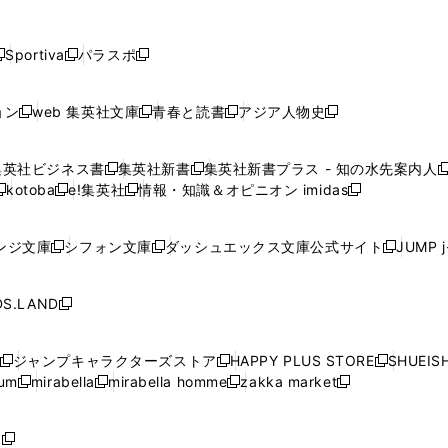
し
し
し
し
し
ン
ン
ン
ン
開
開
開
開
開
い
い
い
い
い
ド
ド
ド
ド
く
く
く
く
く
ウ
ウ
ウ
ウ
ウ
ウ
ウ
ウ
ウ
Sportiva
パラスポ
新
新
ィ
ィ
ィ
ィ
ィ
で
で
で
で
し
し
し
ン
ン
ン
ン
ン
開
開
開
開
い
い
い
ド
ド
ド
ド
ド
ョン
web 集英社文庫
青春と読書
アジア人物史
く
く
く
く
新
新
新
新
ウ
ウ
ウ
ウ
ウ
ウ
ウ
ウ
し
し
し
し
ィ
ィ
ィ
で
で
で
で
で
い
い
い
い
ン
ン
ン
集英社ビジネス書
集英社新書
集英社新書プラス - 知の水先案内人
開
開
開
開
開
新
新
新
ウ
ウ
ウ
ウ
ド
ド
ド
kotoba
e!集英社
情報・知識＆オピニオン imidas
く
く
く
く
く
新
し
新
し
新
ィ
ィ
ィ
ィ
ウ
ウ
ウ
し
し
い
し
い
し
ン
ン
ン
ン
で
で
で
い
い
ウ
い
ウ
い
ド
ド
ド
ド
ンジ文庫
シフォン文庫
ダッシュエックス文庫公式サイト
JUMP 
開
開
開
新
新
新
ウ
ウ
ィ
ウ
ィ
ウ
ウ
ウ
ウ
ウ
く
く
く
し
し
し
ィ
ィ
ン
ィ
ン
ィ
で
で
で
で
い
い
い
ン
ン
ド
ン
ド
ン
S.LAND
開
開
開
開
新
ウ
ウ
ウ
ド
ド
ウ
ド
ウ
ド
く
く
く
く
し
ィ
ィ
ィ
ウ
ウ
で
ウ
で
ウ
い
ン
ン
ン
ジャンプキャラクターズストア
HAPPY PLUS STORE
SHUEIS
で
で
開
で
開
で
新
新
新
ウ
ド
ド
ド
ium
mirabella
mirabella homme
zakka market
開
開
く
開
く
開
し
新
新
新
し
新
し
ィ
ウ
ウ
ウ
く
く
く
く
い
し
し
い
し
し
い
ン
で
で
で
ウ
い
い
ウ
い
い
ウ
ド
ボ
開
開
開
新