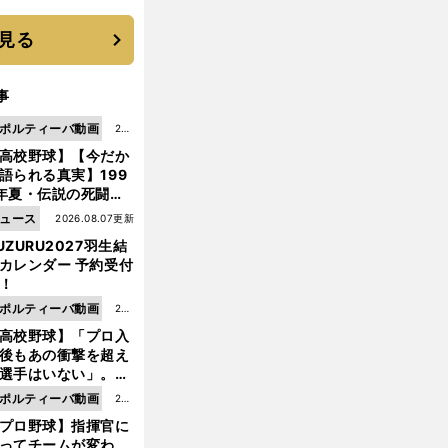
 それでもプロではな
大学進学を選ぶ理由
見る
事
ポルティーバ動画
202
高校野球】【今だか
6.0
語られる真実】199
8.0
年夏・伝説の死闘の
7更
中にPL学園に何が起
ュース
2026.08.07更新
新
ていた！？
UZURU2027羽生結
カレンダー 予約受付
！
ポルティーバ動画
202
高校野球】「プロ入
6.0
後もあの衝撃を超え
8.0
選手はいない」。PL
6更
園トリオが衝撃を受
ポルティーバ動画
202
新
た選手
プロ野球】指揮官に
6.0
ってチームが変わ