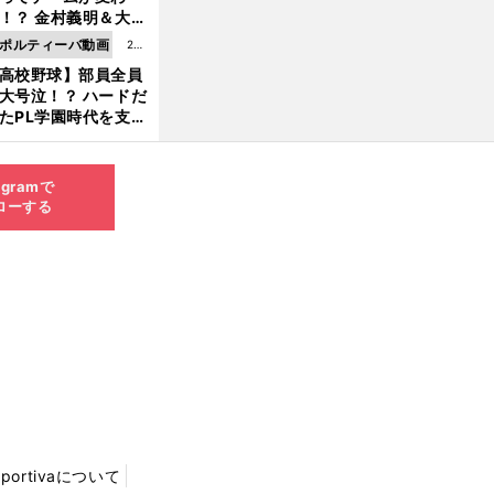
8.0
！？ 金村義明＆大塚
6更
二が語る歴代監督エ
ポルティーバ動画
202
新
ソード
高校野球】部員全員
6.0
大号泣！？ ハードだ
8.0
たPL学園時代を支え
6更
ものとは
新
agramで
ローする
Sportivaについて