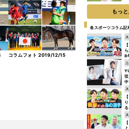
ト
く
もっと
各スポーツコラム記
ス
【
ら
4
コラムフォト 2019/12/15
8
最
ニ
き
Y
弦
中
ス
【
り
る
学
ス
け
【
よ