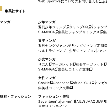
Web Sportivaについてのお問い合わせ
広
し
新
い
し
集英社サイト
ウ
い
ィ
ウ
マンガ
少年マンガ
ン
ィ
週刊少年ジャンプ
ジャンプSQ
Vジャン
ド
ン
新
新
S-MANGA
集英社ジャンプリミックス
集
ウ
ド
新
し
し
新
で
ウ
し
い
い
し
青年マンガ
開
で
い
ウ
ウ
い
週刊ヤングジャンプ
ヤングジャンプ定期
新
く
開
ウ
ィ
ィ
ウ
ウルトラジャンプ
少年ジャンプ+
ジャン
新
し
新
く
ィ
ン
ン
ィ
し
い
し
ン
ド
ド
ン
少女マンガ
い
ウ
い
ド
ウ
ウ
ド
りぼん
マーガレット
別冊マーガレット
新
新
新
ウ
ィ
ウ
ウ
で
で
ウ
S-MANGA
集英社コミック文庫
し
新
し
新
ィ
ン
ィ
で
開
開
で
い
し
い
し
ン
ド
ン
女性マンガ
開
く
く
開
ウ
い
ウ
い
ド
ウ
ド
Cookie
Cocohana
office YOU
マンガM
く
く
新
新
新
ィ
ウ
ィ
ウ
ウ
で
ウ
集英社コミック文庫
し
新
し
し
ン
ィ
ン
ィ
で
開
で
い
し
い
い
ド
ン
ド
ン
取材・ファッション
ファッション・美容
開
く
開
ウ
い
ウ
ウ
ウ
ド
ウ
ド
Seventeen
non-no
BAILA
MAQUIA
S
く
く
新
新
新
新
ィ
ウ
ィ
ィ
で
ウ
で
ウ
集英社オンライン