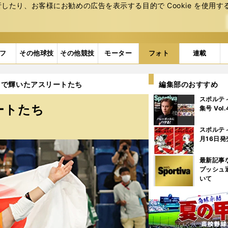
たり、お客様にお勧めの広告を表⽰する⽬的で Cookie を使⽤す
フ
その他球技
その他競技
モーター
フォト
連載
クで輝いたアスリートたち
編集部のおすすめ
スポルテ
ートたち
集号 Vol
スポルテ
月16日発
最新記事
プッシュ
いて