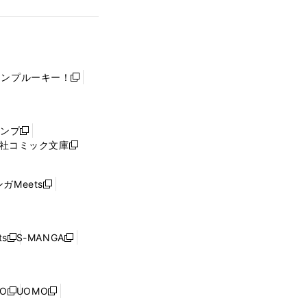
ャンプルーキー！
新
し
い
ウ
ャンプ
新
ィ
社コミック文庫
し
新
ン
い
し
ド
ウ
い
ウ
ガMeets
新
ィ
ウ
で
し
ン
ィ
開
い
ド
ン
く
ウ
ウ
ド
s
S-MANGA
新
新
ィ
で
ウ
し
し
ン
開
で
い
い
ド
く
開
ウ
ウ
ウ
NO
UOMO
く
新
新
ィ
ィ
で