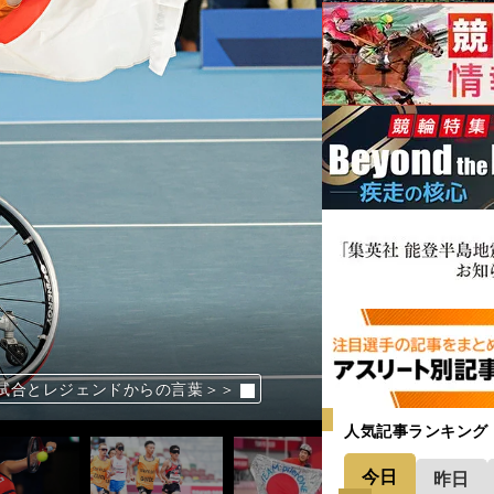
ル獲得を目標に掲げ、まずは初戦で銅メ
試合とレジェンドからの言葉＞＞
と前日に送られてきたエール＞＞
ーム」で銀メダルをつかんだ＞＞
も緊張も言葉にして楽しむ＞＞
ってきたことは間違いない」＞＞
見紗李奈が単複二冠で初代女王に＞＞
の合宿で得た深い信頼と絆＞＞
人気記事ランキング
今日
昨日