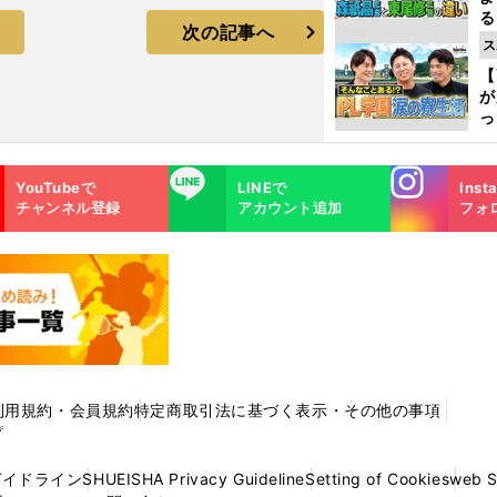
る
次の記事へ
光
ス
ピ
【
が
っ
た
Instagra
LINE
YouTubeで
LINEで
Inst
m
チャンネル登録
アカウント追加
フォ
利用規約・会員規約
特定商取引法に基づく表示・その他の事項
プ
ガイドライン
SHUEISHA Privacy Guideline
Setting of Cookies
web 