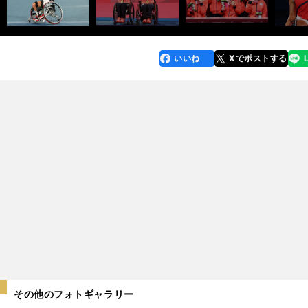
いいね
Xでポストする
line
faceboo
x
k
その他のフォトギャラリー