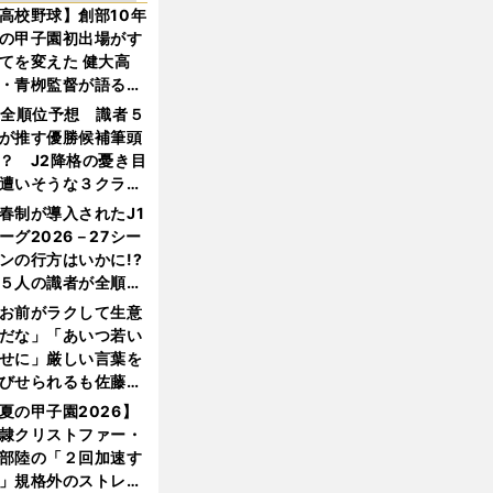
高校野球】創部10年
の甲子園初出場がす
てを変えた 健大高
・青栁監督が語る
機動破壊」はこうし
1全順位予想 識者５
生まれた
が推す優勝候補筆頭
？ J2降格の憂き目
遭いそうな３クラブ
は？
春制が導入されたJ1
ーグ2026－27シー
ンの行方はいかに!?
５人の識者が全順位
大胆予想
お前がラクして生意
だな」「あいつ若い
せに」厳しい言葉を
びせられるも佐藤慎
郎が貫いた誇りとフ
夏の甲子園2026】
ンへの思い
隷クリストファー・
部陸の「２回加速す
」規格外のストレー