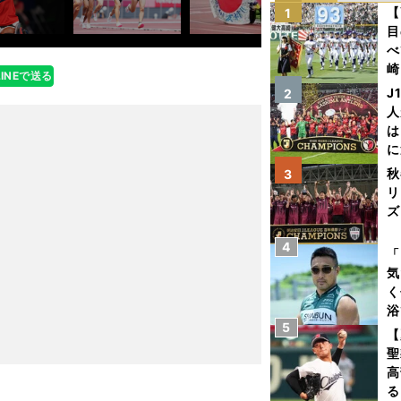
【
1
目
べ
崎
LINEで送る
「
J
2
て
人
は
に
と
秋
3
リ
ズ
4
を
「
気
く
浴
5
太
【
ァ
聖
高
る