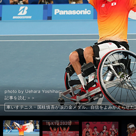
photo by Uehara Yoshiharu
photo by Uehara Yoshiharu
photo by Uehara Yoshiharu
photo by Uehara Yoshiharu
photo by Asahara Mitsuaki／X-1
photo by Uehara Yoshiharu
記事を読む＞＞
記事を読む＞＞
photo by Uehara Yoshiharu
photo by YUTAKA/AFLO SPORT
記事を読む＞＞
記事を読む＞＞
記事を読む＞＞
記事を読む＞＞
日本のエース、鈴木孝幸が集大成で臨む東京パラ。５種目でメダ
前へ
記事を読む＞＞
記事を読む＞＞
車いすテニス・国枝慎吾が涙の金メダル。自信をよみがえらせた
車いすテニス・上地結衣が銀メダルに涙。心の支えになった親友
多くの人を惹きつける全盲のランナー唐澤剣也。「数百人いるチ
パラ陸上競技で金メダル、佐藤友祈の強さの秘密。プレッシャー
車いすラグビーが銅メダルを獲得。悪夢から立て直し「５年間や
ダル＞＞
新競技パラバドミントンでメダルラッシュ！ 里
ゴールボール女子は銅メダルを獲得。年間200日