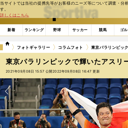
当サイトでは当社の提携先等がお客様のニーズ等について調査・分析し
web Sportiva (webスポルティーバ)
す。
詳しくはこちら
新着
ランキング
野球
サッカー
競馬
ゴル
we
フォトギャラリー
コラムフォト
東京パラリンピッ
b
ス
東京パラリンピックで輝いたアスリ
ポ
ル
2021年09月08日 15:57 公開
2022年09月08日 16:47 更新
テ
ィ
ー
バ
次へ