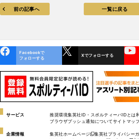
前の記事へ
一覧に戻る
ebo
X
YouTube
Facebookで
Xでフォローする
ok
フォローする
サービス
推奨環境
集英社ID・スポルティーバIDとは
ブラウザプッシュ通知について
サイトマッ
企業情報
集英社ホームページ
集英社プライバシー
新