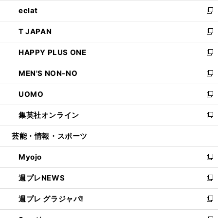
ウ
ン
ウ
し
eclat
く
で
ド
ィ
い
新
開
ウ
ン
ウ
し
T JAPAN
く
で
ド
ィ
い
新
開
ウ
ン
ウ
し
HAPPY PLUS ONE
く
で
ド
ィ
い
新
開
ウ
ン
ウ
し
MEN'S NON-NO
く
で
ド
ィ
い
新
開
ウ
ン
ウ
し
UOMO
く
で
ド
ィ
い
新
開
ウ
ン
ウ
し
集英社オンライン
く
で
ド
ィ
い
新
開
ウ
ン
ウ
し
芸能・情報・スポーツ
く
で
ド
ィ
い
開
ウ
ン
ウ
Myojo
く
で
ド
ィ
新
開
ウ
ン
し
週プレNEWS
く
で
ド
い
新
開
ウ
ウ
し
週プレ グラジャパ!
く
で
ィ
い
新
開
ン
ウ
し