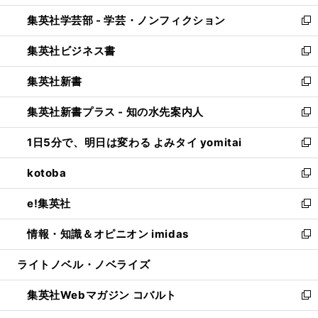
開
ウ
ン
ウ
集英社学芸部 - 学芸・ノンフィクション
く
で
ド
ィ
新
開
ウ
ン
し
集英社ビジネス書
く
で
ド
い
新
開
ウ
ウ
し
集英社新書
く
で
ィ
い
新
開
ン
ウ
し
集英社新書プラス - 知の水先案内人
く
ド
ィ
い
新
ウ
ン
ウ
し
1日5分で、明日は変わる よみタイ yomitai
で
ド
ィ
い
新
開
ウ
ン
ウ
し
kotoba
く
で
ド
ィ
い
新
開
ウ
ン
ウ
し
e!集英社
く
で
ド
ィ
い
新
開
ウ
ン
ウ
し
情報・知識＆オピニオン imidas
く
で
ド
ィ
い
新
開
ウ
ン
ウ
し
ライトノベル・ノベライズ
く
で
ド
ィ
い
開
ウ
ン
ウ
集英社Webマガジン コバルト
く
で
ド
ィ
新
開
ウ
ン
し