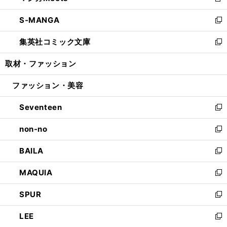
新
開
ウ
ン
ウ
し
S-MANGA
く
で
ド
ィ
い
新
開
ウ
ン
ウ
し
集英社コミック文庫
く
で
ド
ィ
い
新
開
ウ
ン
ウ
し
取材・ファッション
く
で
ド
ィ
い
開
ウ
ン
ウ
ファッション・美容
く
で
ド
ィ
開
ウ
ン
Seventeen
く
で
ド
新
開
ウ
し
non-no
く
で
い
新
開
ウ
し
BAILA
く
ィ
い
新
ン
ウ
し
MAQUIA
ド
ィ
い
新
ウ
ン
ウ
し
SPUR
で
ド
ィ
い
新
開
ウ
ン
ウ
し
LEE
く
で
ド
ィ
い
新
開