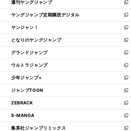
週刊ヤングジャンプ
く
で
ド
ィ
新
開
ウ
ン
し
ヤングジャンプ定期購読デジタル
く
で
ド
い
新
開
ウ
ウ
し
ヤンジャン！
く
で
ィ
い
新
開
ン
ウ
し
となりのヤングジャンプ
く
ド
ィ
い
新
ウ
ン
ウ
し
グランドジャンプ
で
ド
ィ
い
新
開
ウ
ン
ウ
し
ウルトラジャンプ
く
で
ド
ィ
い
新
開
ウ
ン
ウ
し
少年ジャンプ+
く
で
ド
ィ
い
新
開
ウ
ン
ウ
し
ジャンプTOON
く
で
ド
ィ
い
新
開
ウ
ン
ウ
し
ZEBRACK
く
で
ド
ィ
い
新
開
ウ
ン
ウ
し
S-MANGA
く
で
ド
ィ
い
新
開
ウ
ン
ウ
し
集英社ジャンプリミックス
く
で
ド
ィ
い
新