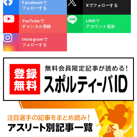
Facebookで
Xでフォローする
ok
フォローする
uTube
LINE
YouTubeで
LINEで
チャンネル登録
アカウント追加
stagra
Instagramで
m
フォローする