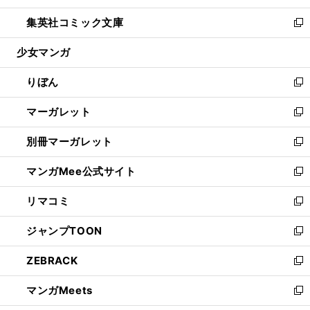
開
ウ
ン
ウ
し
集英社コミック文庫
く
で
ド
ィ
い
新
開
ウ
ン
ウ
し
少女マンガ
く
で
ド
ィ
い
開
ウ
ン
ウ
りぼん
く
で
ド
ィ
新
開
ウ
ン
し
マーガレット
く
で
ド
い
新
開
ウ
ウ
し
別冊マーガレット
く
で
ィ
い
新
開
ン
ウ
し
マンガMee公式サイト
く
ド
ィ
い
新
ウ
ン
ウ
し
リマコミ
で
ド
ィ
い
新
開
ウ
ン
ウ
し
ジャンプTOON
く
で
ド
ィ
い
新
開
ウ
ン
ウ
し
ZEBRACK
く
で
ド
ィ
い
新
開
ウ
ン
ウ
し
マンガMeets
く
で
ド
ィ
い
新
開
ウ
ン
ウ
し