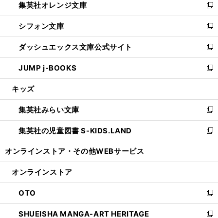
集英社オレンジ文庫
く
で
ド
い
新
開
ウ
ウ
し
シフォン文庫
く
で
ィ
い
新
開
ン
ウ
し
ダッシュエックス文庫公式サイト
く
ド
ィ
い
新
ウ
ン
ウ
し
JUMP j-BOOKS
で
ド
ィ
い
新
開
ウ
ン
ウ
し
キッズ
く
で
ド
ィ
い
開
ウ
ン
ウ
集英社みらい文庫
く
で
ド
ィ
新
開
ウ
ン
し
集英社の児童図書 S-KIDS.LAND
く
で
ド
い
新
開
ウ
ウ
し
オンラインストア・
その他WEBサービス
く
で
ィ
い
開
ン
ウ
オンラインストア
く
ド
ィ
ウ
ン
OTO
で
ド
新
開
ウ
し
SHUEISHA MANGA-ART HERITAGE
く
で
い
新