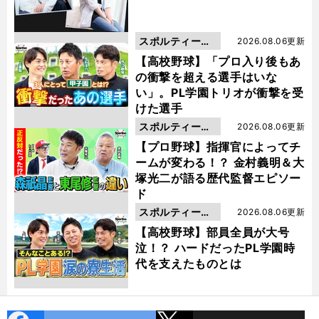
スポルティーバ
2026.08.06更新
動画
【高校野球】「プロ入り後もあ
の衝撃を超える選手はいな
い」。PL学園トリオが衝撃を受
けた選手
スポルティーバ
2026.08.06更新
動画
【プロ野球】指揮官によってチ
ームが変わる！？ 金村義明＆大
塚光二が語る歴代監督エピソー
ド
スポルティーバ
2026.08.06更新
動画
【高校野球】部員全員が大号
泣！？ ハードだったPL学園時
代を支えたものとは
cebo
X