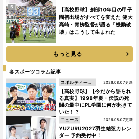
5
【高校野球】創部10年目の甲子
園初出場がすべてを変えた 健大
高崎・青栁監督が語る「機動破
壊」はこうして生まれた
もっと見る
各スポーツコラム記事
スポルティーバ
2026.08.07更新
動画
【高校野球】【今だから語られ
る真実】1998年夏・伝説の死
闘の最中にPL学園に何が起きて
いた！？
ニュース
2026.08.07更新
YUZURU2027羽生結弦カレン
ダー 予約受付中！