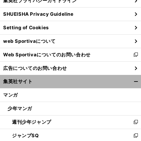
集英社プライバシーガイドライン
い
る
ウ
SHUEISHA Privacy Guideline
ィ
ン
Setting of Cookies
ド
ウ
web Sportivaについて
で
開
Web Sportivaについてのお問い合わせ
く
新
し
広告についてのお問い合わせ
い
ウ
集英社サイト
ィ
開
ン
く/
マンガ
ド
閉
ウ
じ
少年マンガ
で
る
開
週刊少年ジャンプ
く
新
し
ジャンプSQ
い
新