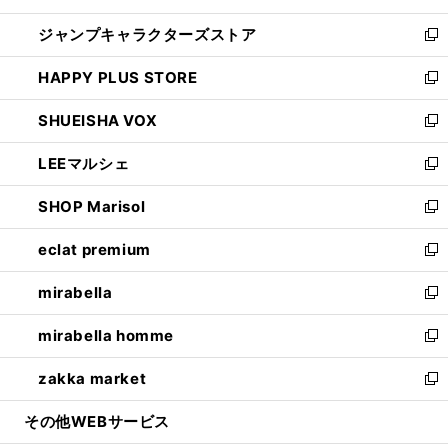
開
ウ
し
ジャンプキャラクターズストア
く
ィ
い
新
ン
ウ
し
HAPPY PLUS STORE
ド
ィ
い
新
ウ
ン
ウ
し
SHUEISHA VOX
で
ド
ィ
い
新
開
ウ
ン
ウ
し
LEEマルシェ
く
で
ド
ィ
い
新
開
ウ
ン
ウ
し
SHOP Marisol
く
で
ド
ィ
い
新
開
ウ
ン
ウ
し
eclat premium
く
で
ド
ィ
い
新
開
ウ
ン
ウ
し
mirabella
く
で
ド
ィ
い
新
開
ウ
ン
ウ
し
mirabella homme
く
で
ド
ィ
い
新
開
ウ
ン
ウ
し
zakka market
く
で
ド
ィ
い
新
開
ウ
ン
ウ
し
その他WEBサービス
く
で
ド
ィ
い
開
ウ
ン
ウ