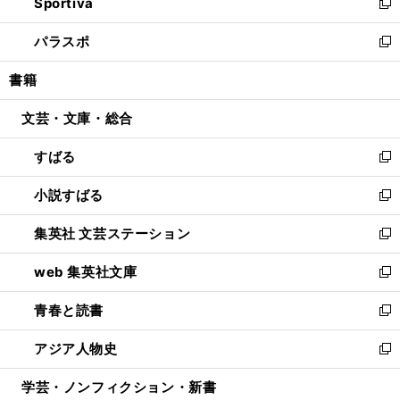
Sportiva
く
ド
ィ
い
新
ウ
ン
ウ
し
パラスポ
で
ド
ィ
い
新
開
ウ
ン
ウ
し
書籍
く
で
ド
ィ
い
開
ウ
ン
ウ
文芸・文庫・総合
く
で
ド
ィ
開
ウ
ン
すばる
く
で
ド
新
開
ウ
し
小説すばる
く
で
い
新
開
ウ
し
集英社 文芸ステーション
く
ィ
い
新
ン
ウ
し
web 集英社文庫
ド
ィ
い
新
ウ
ン
ウ
し
青春と読書
で
ド
ィ
い
新
開
ウ
ン
ウ
し
アジア人物史
く
で
ド
ィ
い
新
開
ウ
ン
ウ
し
学芸・ノンフィクション・新書
く
で
ド
ィ
い