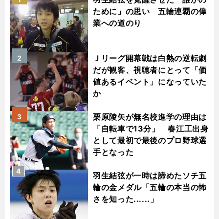
ために」の思い 五輪連覇の偉
業への道のり
Ｊリーグ開幕戦は白熱の逆転劇
2
だが観客、視聴者にとって「価
値あるイベント」になっていた
か
栗原陵矢が無名校進学の理由は
3
「自転車で13分」 春江工出身
として最初で最後のプロ野球選
手となった
4
羽生結弦が一時は諦めたソチ五
輪の金メダル「五輪の本当の怖
さを知った......」