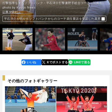
打撃指導をするソフトバンク・平石洋介打撃兼野手総合コーチ（写真左）
photo by Kyodo News
記事を読む＞
記事を読む＞
記事を読む＞
記事を読む＞
前へ
バルサ、補強に失敗し「偽９番」でやりくり。安部裕葵にもチャンスか
平石洋介が明かすソフトバンクからのコーチ就任要請を受諾した真意
南野拓実が効果的な動きで存在感。リバプールのスピードに合ってきた
上地結衣、強化した秘策が成功。緻密な作戦も功を奏し全豪OPを制す
いいね
Xでポストする
LINEで送る
line
faceboo
x
k
その他のフォトギャラリー