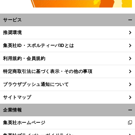
サービス
開
く/
推奨環境
閉
じ
集英社ID・スポルティーバIDとは
る
利用規約・会員規約
特定商取引法に基づく表示・その他の事項
ブラウザプッシュ通知について
サイトマップ
企業情報
開
く/
集英社ホームページ
新
閉
し
じ