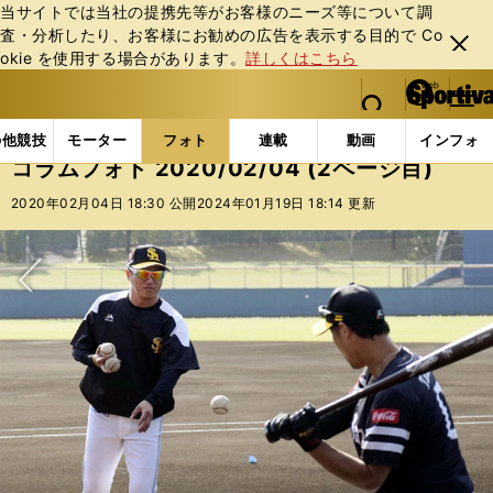
当サイトでは当社の提携先等がお客様のニーズ等について調
査・分析したり、お客様にお勧めの広告を表⽰する⽬的で Co
閉じ
okie を使⽤する場合があります。
詳しくはこちら
る
マイペ
web Sportiva (webスポルティーバ)
検索
メニュ
we
ー
フォトギャラリー
コラムフォト
コラムフォト 2020/
b
ジ
の他競技
モーター
フォト
連載
動画
インフォ
ス
コラムフォト 2020/02/04 (2ページ目)
ポ
ル
2020年02月04日 18:30 公開
2024年01月19日 18:14 更新
テ
ィ
ー
バ
次へ