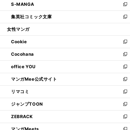
S-MANGA
く
で
ド
ィ
い
新
開
ウ
ン
ウ
し
集英社コミック文庫
く
で
ド
ィ
い
新
開
ウ
ン
ウ
し
女性マンガ
く
で
ド
ィ
い
開
ウ
ン
ウ
Cookie
く
で
ド
ィ
新
開
ウ
ン
し
Cocohana
く
で
ド
い
新
開
ウ
ウ
し
office YOU
く
で
ィ
い
新
開
ン
ウ
し
マンガMee公式サイト
く
ド
ィ
い
新
ウ
ン
ウ
し
リマコミ
で
ド
ィ
い
新
開
ウ
ン
ウ
し
ジャンプTOON
く
で
ド
ィ
い
新
開
ウ
ン
ウ
し
ZEBRACK
く
で
ド
ィ
い
新
開
ウ
ン
ウ
し
マンガMeets
く
で
ド
ィ
い