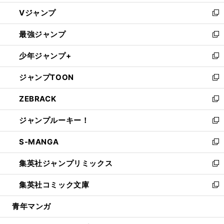
ウ
し
Vジャンプ
ィ
い
新
ン
ウ
し
最強ジャンプ
ド
ィ
い
新
ウ
ン
ウ
し
少年ジャンプ+
で
ド
ィ
い
新
開
ウ
ン
ウ
し
ジャンプTOON
く
で
ド
ィ
い
新
開
ウ
ン
ウ
し
ZEBRACK
く
で
ド
ィ
い
新
開
ウ
ン
ウ
し
ジャンプルーキー！
く
で
ド
ィ
い
新
開
ウ
ン
ウ
し
S-MANGA
く
で
ド
ィ
い
新
開
ウ
ン
ウ
し
集英社ジャンプリミックス
く
で
ド
ィ
い
新
開
ウ
ン
ウ
し
集英社コミック文庫
く
で
ド
ィ
い
新
開
ウ
ン
ウ
し
青年マンガ
く
で
ド
ィ
い
開
ウ
ン
ウ