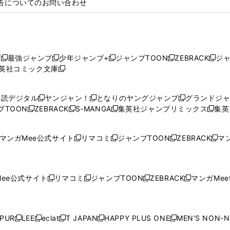
告についてのお問い合わせ
プ
最強ジャンプ
少年ジャンプ+
ジャンプTOON
ZEBRACK
ジ
新
新
新
新
新
英社コミック文庫
し
新
し
し
し
し
い
い
し
い
い
い
ウ
ウ
い
ウ
ウ
ウ
購読デジタル
ヤンジャン！
となりのヤングジャンプ
グランドジ
新
新
新
ィ
ィ
ウ
ィ
ィ
ィ
プTOON
ZEBRACK
S-MANGA
集英社ジャンプリミックス
集英
新
し
新
し
新
し
新
ン
ン
ィ
ン
ン
ン
し
い
し
い
し
い
し
ド
ド
ン
ド
ド
ド
い
ウ
い
ウ
い
ウ
い
ウ
ウ
ド
ウ
ウ
ウ
マンガMee公式サイト
リマコミ
ジャンプTOON
ZEBRACK
マン
新
新
新
新
ウ
ィ
ウ
ィ
ウ
ィ
ウ
で
で
ウ
で
で
で
し
し
し
し
し
ィ
ン
ィ
ン
ィ
ン
ィ
開
開
で
開
開
開
い
い
い
い
い
ン
ド
ン
ド
ン
ド
ン
く
く
開
く
く
く
ウ
ウ
ウ
ウ
ウ
ド
ウ
ド
ウ
ド
ウ
ド
ee公式サイト
リマコミ
ジャンプTOON
ZEBRACK
マンガMeet
く
新
新
新
新
ィ
ィ
ィ
ィ
ィ
ウ
で
ウ
で
ウ
で
ウ
し
し
し
し
ン
ン
ン
ン
ン
で
開
で
開
で
開
で
い
い
い
い
ド
ド
ド
ド
ド
開
く
開
く
開
く
開
ウ
ウ
ウ
ウ
ウ
ウ
ウ
ウ
ウ
PUR
LEE
eclat
T JAPAN
HAPPY PLUS ONE
MEN'S NON-
く
く
く
く
新
新
新
新
新
ィ
ィ
ィ
ィ
で
で
で
で
で