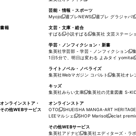
し
新
し
し
し
ン
ィ
ン
ン
開
で
開
で
い
し
い
い
い
ド
ン
ド
ド
芸能・情報・スポーツ
く
開
く
開
ウ
い
ウ
ウ
ウ
ウ
ド
ウ
ウ
Myojo
週プレNEWS
週プレ グラジャパ!
く
く
新
新
新
ィ
ウ
ィ
ィ
ィ
で
ウ
で
で
し
し
ン
ィ
ン
ン
ン
書籍
文芸・文庫・総合
開
で
開
開
い
い
ド
ン
ド
ド
ド
すばる
小説すばる
集英社 文芸ステーシ
く
開
く
く
新
新
ウ
ウ
ウ
ド
ウ
ウ
ウ
く
し
し
ィ
ィ
学芸・ノンフィクション・新書
で
ウ
で
で
で
い
い
ン
ン
集英社学芸部 - 学芸・ノンフィクション
開
で
開
開
開
新
ウ
ウ
ド
ド
1日5分で、明日は変わる よみタイ yomitai
く
開
く
く
く
し
新
ィ
ィ
ウ
ウ
く
い
ン
ン
ライトノベル・ノベライズ
で
で
ウ
ド
ド
集英社Webマガジン コバルト
集英社オレ
開
開
新
ィ
ウ
ウ
く
く
し
ン
キッズ
で
で
い
ド
集英社みらい文庫
集英社の児童図書 S-KID
開
開
新
ウ
ウ
く
く
し
ィ
オンラインストア・
オンラインストア
で
い
ン
その他WEBサービス
OTO
SHUEISHA MANGA-ART HERITAGE
開
新
ウ
ド
LEEマルシェ
SHOP Marisol
eclat prem
く
し
新
新
ィ
ウ
い
し
し
ン
その他WEBサービス
で
ウ
い
い
ド
集英社アドナビ
集英社エディターズ・ラ
開
新