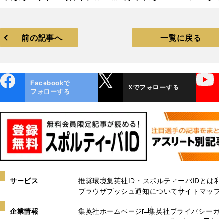
2025年前半戦ベストショット
コ フォトギャラリー
集【撮影／熱田護＆桜井淳雄】
前の記事へ
一覧に戻る
ebo
X
YouTube
Facebookで
Xでフォローする
ok
フォローする
サービス
推奨環境
集英社ID・スポルティーバIDとは
ブラウザプッシュ通知について
サイトマッ
企業情報
集英社ホームページ
集英社プライバシー
新