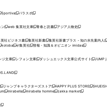
し
し
し
し
し
ン
ン
ン
ン
開
開
開
開
開
い
い
い
い
い
ド
ド
ド
ド
く
く
く
く
く
ウ
ウ
ウ
ウ
ウ
ウ
ウ
ウ
ウ
Sportiva
パラスポ
新
新
ィ
ィ
ィ
ィ
ィ
で
で
で
で
し
し
し
ン
ン
ン
ン
ン
開
開
開
開
い
い
い
ド
ド
ド
ド
ド
ョン
web 集英社文庫
青春と読書
アジア人物史
く
く
く
く
新
新
新
新
ウ
ウ
ウ
ウ
ウ
ウ
ウ
ウ
し
し
し
し
ィ
ィ
ィ
で
で
で
で
で
い
い
い
い
ン
ン
ン
集英社ビジネス書
集英社新書
集英社新書プラス - 知の水先案内人
開
開
開
開
開
新
新
新
ウ
ウ
ウ
ウ
ド
ド
ド
kotoba
e!集英社
情報・知識＆オピニオン imidas
く
く
く
く
く
新
し
新
し
新
ィ
ィ
ィ
ィ
ウ
ウ
ウ
し
し
い
し
い
し
ン
ン
ン
ン
で
で
で
い
い
ウ
い
ウ
い
ド
ド
ド
ド
ンジ文庫
シフォン文庫
ダッシュエックス文庫公式サイト
JUMP 
開
開
開
新
新
新
ウ
ウ
ィ
ウ
ィ
ウ
ウ
ウ
ウ
ウ
く
く
く
し
し
し
ィ
ィ
ン
ィ
ン
ィ
で
で
で
で
い
い
い
ン
ン
ド
ン
ド
ン
S.LAND
開
開
開
開
新
ウ
ウ
ウ
ド
ド
ウ
ド
ウ
ド
く
く
く
く
し
ィ
ィ
ィ
ウ
ウ
で
ウ
で
ウ
い
ン
ン
ン
ジャンプキャラクターズストア
HAPPY PLUS STORE
SHUEIS
で
で
開
で
開
で
新
新
新
ウ
ド
ド
ド
ium
mirabella
mirabella homme
zakka market
開
開
く
開
く
開
し
新
新
新
し
新
し
ィ
ウ
ウ
ウ
く
く
く
く
い
し
し
い
し
し
い
ン
で
で
で
ウ
い
い
ウ
い
い
ウ
ド
ボ
開
開
開
新