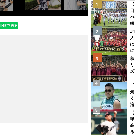
【
1
目
べ
崎
LINEで送る
「
J
2
て
人
は
に
と
秋
3
リ
ズ
4
を
「
気
く
浴
5
太
【
ァ
聖
高
る