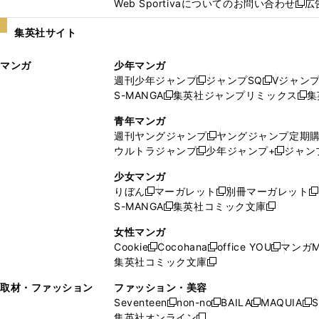
Web Sportivaについてのお問い合わせ
広
し
新
い
し
集英社サイト
ウ
い
ィ
ウ
マンガ
少年マンガ
ン
ィ
週刊少年ジャンプ
ジャンプSQ
Vジャン
ド
ン
新
新
S-MANGA
集英社ジャンプリミックス
集
ウ
ド
新
し
し
新
で
ウ
し
い
い
し
青年マンガ
開
で
い
ウ
ウ
い
週刊ヤングジャンプ
ヤングジャンプ定期
新
く
開
ウ
ィ
ィ
ウ
ウルトラジャンプ
少年ジャンプ+
ジャン
新
し
新
く
ィ
ン
ン
ィ
し
い
し
ン
ド
ド
ン
少女マンガ
い
ウ
い
ド
ウ
ウ
ド
りぼん
マーガレット
別冊マーガレット
新
新
新
ウ
ィ
ウ
ウ
で
で
ウ
S-MANGA
集英社コミック文庫
し
新
し
新
ィ
ン
ィ
で
開
開
で
い
し
い
し
ン
ド
ン
女性マンガ
開
く
く
開
ウ
い
ウ
い
ド
ウ
ド
Cookie
Cocohana
office YOU
マンガM
く
く
新
新
新
ィ
ウ
ィ
ウ
ウ
で
ウ
集英社コミック文庫
し
新
し
し
ン
ィ
ン
ィ
で
開
で
い
し
い
い
ド
ン
ド
ン
取材・ファッション
ファッション・美容
開
く
開
ウ
い
ウ
ウ
ウ
ド
ウ
ド
Seventeen
non-no
BAILA
MAQUIA
S
く
く
新
新
新
新
ィ
ウ
ィ
ィ
で
ウ
で
ウ
集英社オンライン