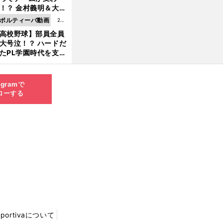
8.0
！？ 金村義明＆大塚
6更
二が語る歴代監督エ
ポルティーバ動画
202
新
ソード
高校野球】部員全員
6.0
大号泣！？ ハードだ
8.0
たPL学園時代を支え
6更
ものとは
新
agramで
ローする
Sportivaについて