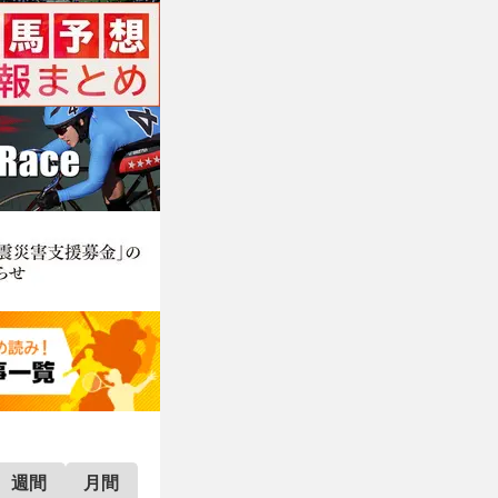
週間
月間