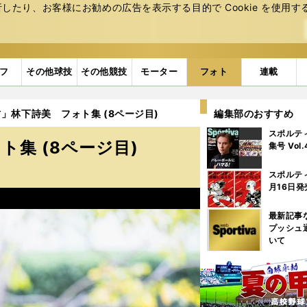
たり、お客様にお勧めの広告を表⽰する⽬的で Cookie を使⽤す
フ
その他球技
その他競技
モーター
フォト
連載
」林下詩美 フォト集 (8ページ目)
編集部のおすすめ
スポルテ
集 (8ページ目)
集号 Vol
スポルテ
月16日発
最新記事
プッシュ
いて