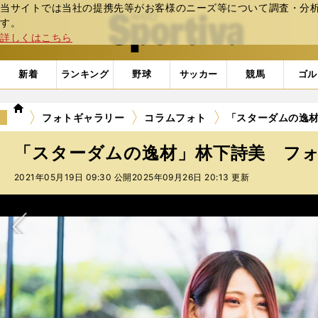
当サイトでは当社の提携先等がお客様のニーズ等について調査・分析し
web Sportiva (webスポルティーバ)
す。
詳しくはこちら
新着
ランキング
野球
サッカー
競馬
ゴル
we
フォトギャラリー
コラムフォト
「スターダムの逸材
b
ス
「スターダムの逸材」林下詩美 フォト
ポ
ル
2021年05月19日 09:30 公開
2025年09月26日 20:13 更新
テ
ィ
ー
バ
次へ