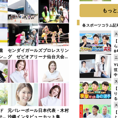
ト
く
もっと
各スポーツコラム記
ス
【
ら
龍
センダイガールズプロレスリン
8
最
ンフ
グ ゼビオアリーナ仙台大会
ニ
き
リー
熱狂フォトギャラリー
Y
ャラ
弦
中
ス
【
り
る
学
ス
け
ード
元バレーボール日本代表・木村
【
サ
沙織インタビューカット集
よ