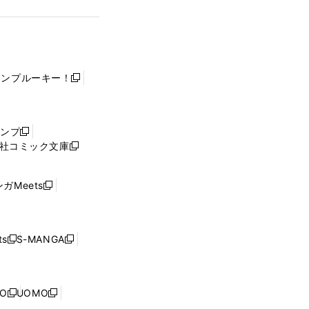
ャンプルーキー！
新
し
い
ウ
ャンプ
新
ィ
社コミック文庫
し
新
ン
い
し
ド
ウ
い
ウ
ガMeets
新
ィ
ウ
で
し
ン
ィ
開
い
ド
ン
く
ウ
ウ
ド
s
S-MANGA
新
新
ィ
で
ウ
し
し
ン
開
で
い
い
ド
く
開
ウ
ウ
ウ
NO
UOMO
く
新
新
ィ
ィ
で