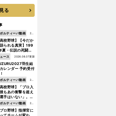
 それでもプロではな
大学進学を選ぶ理由
見る
事
ポルティーバ動画
202
高校野球】【今だか
6.0
語られる真実】199
8.0
年夏・伝説の死闘の
7更
中にPL学園に何が起
ュース
2026.08.07更新
新
ていた！？
UZURU2027羽生結
カレンダー 予約受付
！
ポルティーバ動画
202
高校野球】「プロ入
6.0
後もあの衝撃を超え
8.0
選手はいない」。PL
6更
園トリオが衝撃を受
ポルティーバ動画
202
新
た選手
プロ野球】指揮官に
6.0
ってチームが変わ