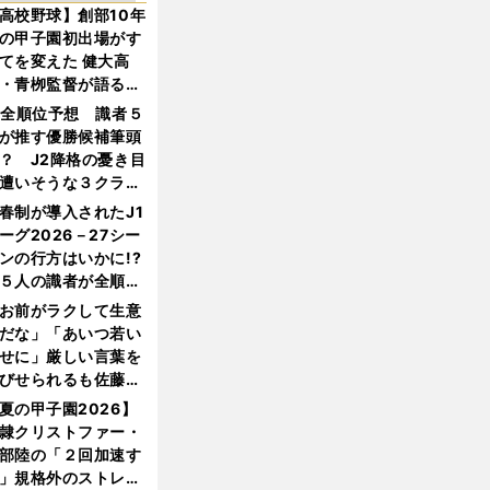
高校野球】創部10年
の甲子園初出場がす
てを変えた 健大高
・青栁監督が語る
機動破壊」はこうし
1全順位予想 識者５
生まれた
が推す優勝候補筆頭
？ J2降格の憂き目
遭いそうな３クラブ
は？
春制が導入されたJ1
ーグ2026－27シー
ンの行方はいかに!?
５人の識者が全順位
大胆予想
お前がラクして生意
だな」「あいつ若い
せに」厳しい言葉を
びせられるも佐藤慎
郎が貫いた誇りとフ
夏の甲子園2026】
ンへの思い
隷クリストファー・
部陸の「２回加速す
」規格外のストレー