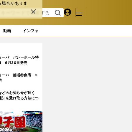
る場合がありま
マイペ
閉じ
検索
メニュ
ー
る
す
ジ
る
動画
インフォ
ィーバ バレーボール特
.4 6月30日発売
ィーバ 部活特集号 3
売
などのお知らせが届く
通知を受け取る方法につ