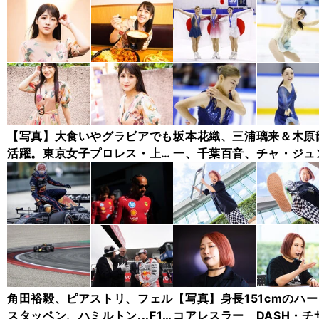
【写真】大食いやグラビアでも
坂本花織、三浦璃来＆木原
活躍。東京女子プロレス・上原
一、千葉百音、チャ・ジュ
わかな フォトギャラリー
ァン...チャレンジャー・シ
ズ木下グループ杯フォトギ
リー
角田裕毅、ピアストリ、フェル
【写真】身長151cmのハ
スタッペン、ハミルトン...F1
コアレスラー DASH・チ