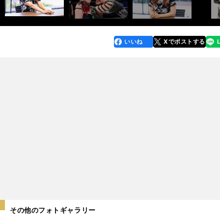
いいね
Xでポストする
line
faceboo
x
k
その他のフォトギャラリー