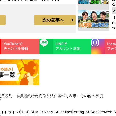
る
光
ス
ピ
【
次の記事へ
が
っ
た
Instagra
LINE
YouTubeで
LINEで
Inst
m
チャンネル登録
アカウント追加
フォ
利用規約・会員規約
特定商取引法に基づく表示・その他の事項
プ
ガイドライン
SHUEISHA Privacy Guideline
Setting of Cookies
web 