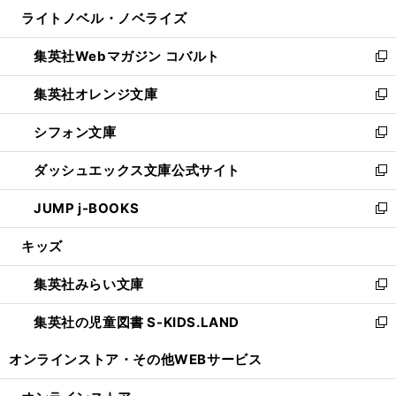
ン
ウ
し
ライトノベル・ノベライズ
く
で
ド
ィ
い
開
ウ
ン
ウ
集英社Webマガジン コバルト
く
で
ド
ィ
新
開
ウ
ン
し
集英社オレンジ文庫
く
で
ド
い
新
開
ウ
ウ
し
シフォン文庫
く
で
ィ
い
新
開
ン
ウ
し
ダッシュエックス文庫公式サイト
く
ド
ィ
い
新
ウ
ン
ウ
し
JUMP j-BOOKS
で
ド
ィ
い
新
開
ウ
ン
ウ
し
キッズ
く
で
ド
ィ
い
開
ウ
ン
ウ
集英社みらい文庫
く
で
ド
ィ
新
開
ウ
ン
し
集英社の児童図書 S-KIDS.LAND
く
で
ド
い
新
開
ウ
ウ
し
オンラインストア・
その他WEBサービス
く
で
ィ
い
開
ン
ウ