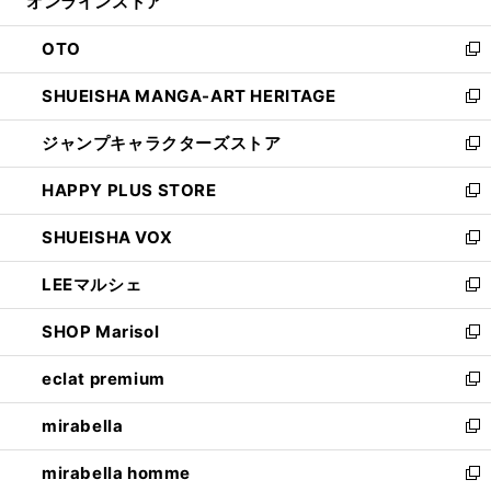
オンラインストア
く
ド
ィ
ウ
ン
OTO
で
ド
新
開
ウ
し
SHUEISHA MANGA-ART HERITAGE
く
で
い
新
開
ウ
し
ジャンプキャラクターズストア
く
ィ
い
新
ン
ウ
し
HAPPY PLUS STORE
ド
ィ
い
新
ウ
ン
ウ
し
SHUEISHA VOX
で
ド
ィ
い
新
開
ウ
ン
ウ
し
LEEマルシェ
く
で
ド
ィ
い
新
開
ウ
ン
ウ
し
SHOP Marisol
く
で
ド
ィ
い
新
開
ウ
ン
ウ
し
eclat premium
く
で
ド
ィ
い
新
開
ウ
ン
ウ
し
mirabella
く
で
ド
ィ
い
新
開
ウ
ン
ウ
し
mirabella homme
く
で
ド
ィ
い
新