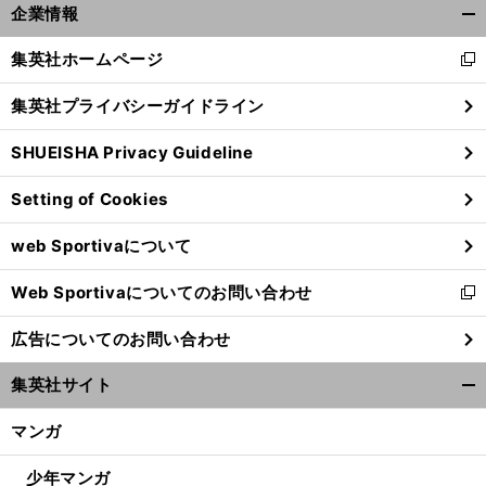
企業情報
開
く/
集英社ホームページ
新
閉
し
じ
集英社プライバシーガイドライン
い
る
ウ
SHUEISHA Privacy Guideline
ィ
ン
Setting of Cookies
ド
ウ
web Sportivaについて
で
開
Web Sportivaについてのお問い合わせ
く
新
し
広告についてのお問い合わせ
い
ウ
集英社サイト
ィ
開
ン
く/
マンガ
ド
閉
ウ
じ
少年マンガ
で