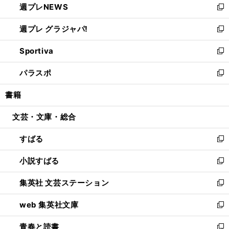
週プレNEWS
く
で
ド
い
新
開
ウ
ウ
し
週プレ グラジャパ!
く
で
ィ
い
新
開
ン
ウ
し
Sportiva
く
ド
ィ
い
新
ウ
ン
ウ
し
パラスポ
で
ド
ィ
い
新
開
ウ
ン
ウ
し
書籍
く
で
ド
ィ
い
開
ウ
ン
ウ
文芸・文庫・総合
く
で
ド
ィ
開
ウ
ン
すばる
く
で
ド
新
開
ウ
し
小説すばる
く
で
い
新
開
ウ
し
集英社 文芸ステーション
く
ィ
い
新
ン
ウ
し
web 集英社文庫
ド
ィ
い
新
ウ
ン
ウ
し
青春と読書
で
ド
ィ
い
新