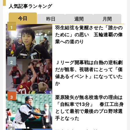
人気記事ランキング
今日
昨日
週間
月間
羽生結弦を覚醒させた「誰かの
1
ために」の思い 五輪連覇の偉
業への道のり
Ｊリーグ開幕戦は白熱の逆転劇
2
だが観客、視聴者にとって「価
値あるイベント」になっていた
か
栗原陵矢が無名校進学の理由は
3
「自転車で13分」 春江工出身
として最初で最後のプロ野球選
手となった
4