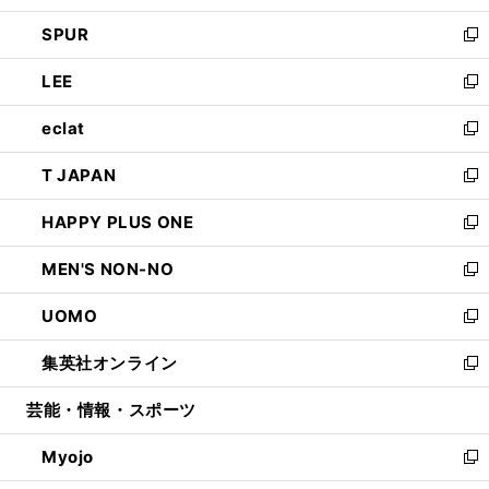
ウ
ン
ウ
し
SPUR
で
ド
ィ
い
新
開
ウ
ン
ウ
し
LEE
く
で
ド
ィ
い
新
開
ウ
ン
ウ
し
eclat
く
で
ド
ィ
い
新
開
ウ
ン
ウ
し
T JAPAN
く
で
ド
ィ
い
新
開
ウ
ン
ウ
し
HAPPY PLUS ONE
く
で
ド
ィ
い
新
開
ウ
ン
ウ
し
MEN'S NON-NO
く
で
ド
ィ
い
新
開
ウ
ン
ウ
し
UOMO
く
で
ド
ィ
い
新
開
ウ
ン
ウ
し
集英社オンライン
く
で
ド
ィ
い
新
開
ウ
ン
ウ
し
芸能・情報・スポーツ
く
で
ド
ィ
い
開
ウ
ン
ウ
Myojo
く
で
ド
ィ
新
開
ウ
ン
し