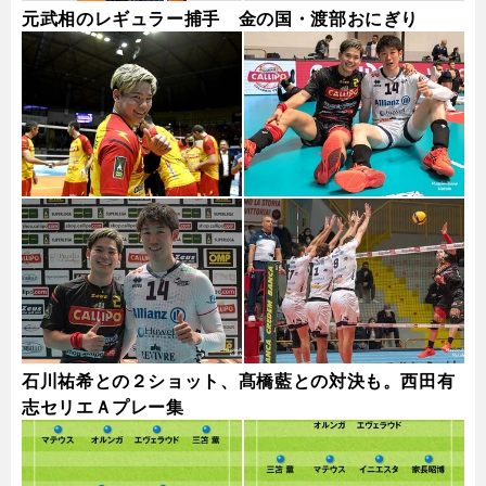
元武相のレギュラー捕手 金の国・渡部おにぎり
石川祐希との２ショット、髙橋藍との対決も。西田有
志セリエＡプレー集