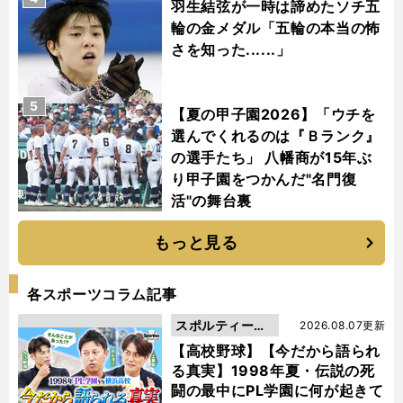
羽生結弦が一時は諦めたソチ五
輪の金メダル「五輪の本当の怖
さを知った......」
5
【夏の甲子園2026】「ウチを
選んでくれるのは『Ｂランク』
の選手たち」 八幡商が15年ぶ
り甲子園をつかんだ"名門復
活"の舞台裏
もっと見る
各スポーツコラム記事
スポルティーバ
2026.08.07更新
動画
【高校野球】【今だから語られ
る真実】1998年夏・伝説の死
闘の最中にPL学園に何が起きて