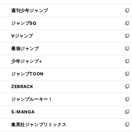
る
開
週刊少年ジャンプ
く
新
し
ジャンプSQ
い
新
ウ
し
Vジャンプ
ィ
い
新
ン
ウ
し
最強ジャンプ
ド
ィ
い
新
ウ
ン
ウ
し
少年ジャンプ+
で
ド
ィ
い
新
開
ウ
ン
ウ
し
ジャンプTOON
く
で
ド
ィ
い
新
開
ウ
ン
ウ
し
ZEBRACK
く
で
ド
ィ
い
新
開
ウ
ン
ウ
し
ジャンプルーキー！
く
で
ド
ィ
い
新
開
ウ
ン
ウ
し
S-MANGA
く
で
ド
ィ
い
新
開
ウ
ン
ウ
し
集英社ジャンプリミックス
く
で
ド
ィ
い
新
開
ウ
ン
ウ
し