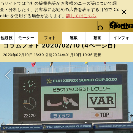
当サイトでは当社の提携先等がお客様のニーズ等について調
査・分析したり、お客様にお勧めの広告を表⽰する⽬的で Co
閉じ
okie を使⽤する場合があります。
詳しくはこちら
る
マイペ
web Sportiva (webスポルティーバ)
検索
メニュ
we
ー
フォトギャラリー
コラムフォト
コラムフォト 2020/
b
ジ
の他競技
モーター
フォト
連載
動画
インフォ
ス
コラムフォト 2020/02/10 (4ページ目)
ポ
ル
2020年02月10日 18:30 公開
2024年01月19日 19:36 更新
テ
ィ
ー
バ
次へ