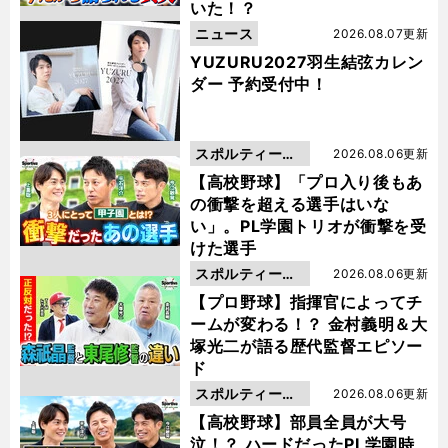
いた！？
ニュース
2026.08.07更新
YUZURU2027羽生結弦カレン
ダー 予約受付中！
スポルティーバ
2026.08.06更新
動画
【高校野球】「プロ入り後もあ
の衝撃を超える選手はいな
い」。PL学園トリオが衝撃を受
けた選手
スポルティーバ
2026.08.06更新
動画
【プロ野球】指揮官によってチ
ームが変わる！？ 金村義明＆大
塚光二が語る歴代監督エピソー
ド
スポルティーバ
2026.08.06更新
動画
【高校野球】部員全員が大号
泣！？ ハードだったPL学園時