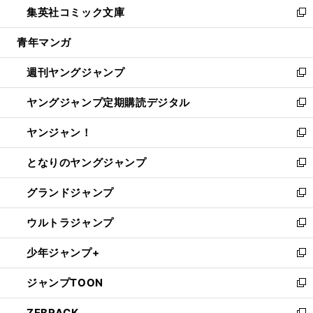
集英社コミック文庫
く
で
ド
ィ
い
新
開
ウ
ン
ウ
し
青年マンガ
く
で
ド
ィ
い
開
ウ
ン
ウ
週刊ヤングジャンプ
く
で
ド
ィ
新
開
ウ
ン
し
ヤングジャンプ定期購読デジタル
く
で
ド
い
新
開
ウ
ウ
し
ヤンジャン！
く
で
ィ
い
新
開
ン
ウ
し
となりのヤングジャンプ
く
ド
ィ
い
新
ウ
ン
ウ
し
グランドジャンプ
で
ド
ィ
い
新
開
ウ
ン
ウ
し
ウルトラジャンプ
く
で
ド
ィ
い
新
開
ウ
ン
ウ
し
少年ジャンプ+
く
で
ド
ィ
い
新
開
ウ
ン
ウ
し
ジャンプTOON
く
で
ド
ィ
い
新
開
ウ
ン
ウ
し
ZEBRACK
く
で