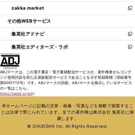
開
ウ
ン
ウ
し
zakka market
く
で
ド
ィ
い
新
開
ウ
ン
ウ
し
その他WEBサービス
く
で
ド
ィ
い
開
ウ
ン
ウ
集英社アドナビ
く
で
ド
ィ
新
開
ウ
ン
し
集英社エディターズ・ラボ
く
で
ド
い
新
開
ウ
ウ
し
く
で
ィ
い
開
ン
ウ
ABJマークは、この電子書店・電子書籍配信サービスが、著作権者からコンテ
く
ド
ィ
ンツ使用許諾を得た正規版配信サービスであることを示す登録商標（登録番号
ウ
ン
第6091713号）です。ABJマークの詳細、ABJマークを掲示しているサービス
で
ド
の一覧はこちら。
開
ウ
https://aebs.or.jp/
新
く
で
し
い
開
本ホームページに記載の文章・画像・写真などを無断で複製するこ
ウ
く
とは法律で禁じられています。全ての著作権は株式会社 集英社に帰
ィ
属します。
ン
ド
© SHUEISHA Inc. All Rights Reserved.
ウ
で