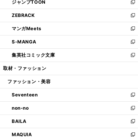
ジャンプTOON
く
で
ド
ィ
い
新
開
ウ
ン
ウ
し
ZEBRACK
く
で
ド
ィ
い
新
開
ウ
ン
ウ
し
マンガMeets
く
で
ド
ィ
い
新
開
ウ
ン
ウ
し
S-MANGA
く
で
ド
ィ
い
新
開
ウ
ン
ウ
し
集英社コミック文庫
く
で
ド
ィ
い
新
開
ウ
ン
ウ
し
取材・ファッション
く
で
ド
ィ
い
開
ウ
ン
ウ
ファッション・美容
く
で
ド
ィ
開
ウ
ン
Seventeen
く
で
ド
新
開
ウ
し
non-no
く
で
い
新
開
ウ
し
BAILA
く
ィ
い
新
ン
ウ
し
MAQUIA
ド
ィ
い
新