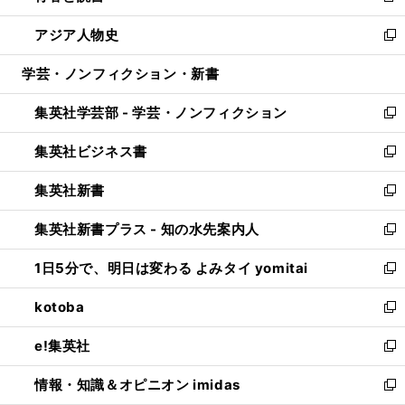
開
ウ
ン
ウ
し
アジア人物史
く
で
ド
ィ
い
新
開
ウ
ン
ウ
し
学芸・ノンフィクション・新書
く
で
ド
ィ
い
開
ウ
ン
ウ
集英社学芸部 - 学芸・ノンフィクション
く
で
ド
ィ
新
開
ウ
ン
し
集英社ビジネス書
く
で
ド
い
新
開
ウ
ウ
し
集英社新書
く
で
ィ
い
新
開
ン
ウ
し
集英社新書プラス - 知の水先案内人
く
ド
ィ
い
新
ウ
ン
ウ
し
1日5分で、明日は変わる よみタイ yomitai
で
ド
ィ
い
新
開
ウ
ン
ウ
し
kotoba
く
で
ド
ィ
い
新
開
ウ
ン
ウ
し
e!集英社
く
で
ド
ィ
い
新
開
ウ
ン
ウ
し
情報・知識＆オピニオン imidas
く
で
ド
ィ
い
新
開
ウ