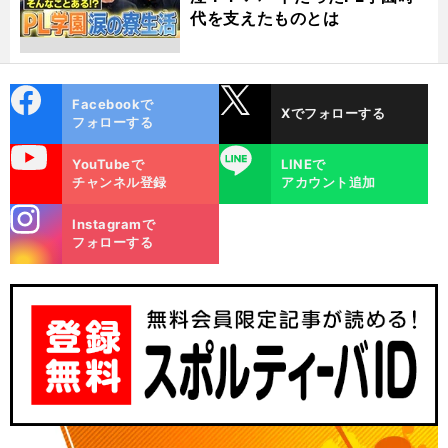
代を支えたものとは
cebo
X
Facebookで
Xでフォローする
ok
フォローする
uTube
LINE
YouTubeで
LINEで
チャンネル登録
アカウント追加
stagra
Instagramで
m
フォローする