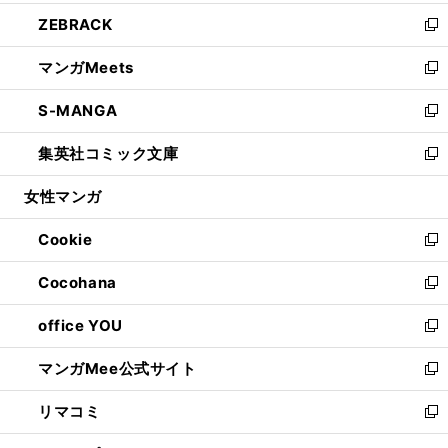
開
ウ
ン
ウ
し
ZEBRACK
く
で
ド
ィ
い
新
開
ウ
ン
ウ
し
マンガMeets
く
で
ド
ィ
い
新
開
ウ
ン
ウ
し
S-MANGA
く
で
ド
ィ
い
新
開
ウ
ン
ウ
し
集英社コミック文庫
く
で
ド
ィ
い
新
開
ウ
ン
ウ
し
女性マンガ
く
で
ド
ィ
い
開
ウ
ン
ウ
Cookie
く
で
ド
ィ
新
開
ウ
ン
し
Cocohana
く
で
ド
い
新
開
ウ
ウ
し
office YOU
く
で
ィ
い
新
開
ン
ウ
し
マンガMee公式サイト
く
ド
ィ
い
新
ウ
ン
ウ
し
リマコミ
で
ド
ィ
い
新
開
ウ
ン
ウ
し