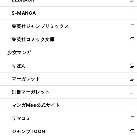
ド
ィ
い
新
開
ウ
ン
ウ
し
S-MANGA
く
で
ド
ィ
い
新
開
ウ
ン
ウ
し
集英社ジャンプリミックス
く
で
ド
ィ
い
新
開
ウ
ン
ウ
し
集英社コミック文庫
く
で
ド
ィ
い
新
開
ウ
ン
ウ
し
少女マンガ
く
で
ド
ィ
い
開
ウ
ン
ウ
りぼん
く
で
ド
ィ
新
開
ウ
ン
し
マーガレット
く
で
ド
い
新
開
ウ
ウ
し
別冊マーガレット
く
で
ィ
い
新
開
ン
ウ
し
マンガMee公式サイト
く
ド
ィ
い
新
ウ
ン
ウ
し
リマコミ
で
ド
ィ
い
新
開
ウ
ン
ウ
し
ジャンプTOON
く
で
ド
ィ
い
新