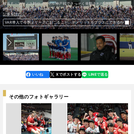
横浜Ｆ・マリノス対ヴィッセル神戸戦でさっそく発動されたVAR
記事を読む＞
記事を読む＞
photo by Yamazoe Toshio
記事を読む＞
記事を読む＞
吉田麻也、サンプドリアへ移籍してすぐにイタリア語で取材陣を笑わせる
投手で甲子園優勝→プロで遊撃手挑戦。日本ハム平沼翔太、５年目の危機
前へ
横浜FM、問題なのは失点数。だが「らしさ」を見せた後半は上々だ
感
VAR導入で今季Ｊリーグに起こること。デメリットをプラスにできるか
いいね
Xでポストする
LINEで送る
line
faceboo
x
k
その他のフォトギャラリー