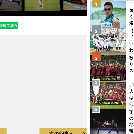
「
1
気
く
浴
LINEで送る
太
【
2
ァ
「
い
わ
だ
秋
3
リ
ズ
4
を
J
人
は
に
5
と
宇
の
地
輔
次の記事へ