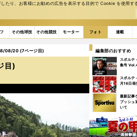
たり、お客様にお勧めの広告を表⽰する⽬的で Cookie を使⽤す
フ
その他球技
その他競技
モーター
フォト
連載
/08/20 (7ページ目)
編集部のおすすめ
スポルテ
ジ目)
集号 Vol
スポルテ
月16日発
最新記事
プッシュ
いて