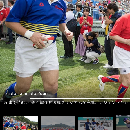
photo Tanimoto Yuuri
前へ
記事を読む＞
記事を読む＞
記事を読む＞
記事を読む＞
記事を読む＞
記事を読む＞
記事を読む＞
記事を読む＞
記事を読む＞
記事を読む＞
土居聖真が柴崎＆昌子に続く。鹿島の同期組が日本
F1シーズン後半戦展望。「フェラーリらしくない
イニエスタは湘南にも好影響を与える。「ビビらな
イニエスタは時間と空間を支配。神戸の同僚も「魔
移籍間近？ 柴崎岳がレアル戦で予想外の先発出場
釜石鵜住居復興スタジアムが完成。レジェンドたち
釜石鵜住居復興スタジアムが完成。レジェンドたち
釜石鵜住居復興スタジアムが完成。レジェンドたち
ベトナムに敗れたＵ－21森保ジャパン。ポゼッシ
吉田輝星、根尾昂らを選出。アジア選手権で見たい