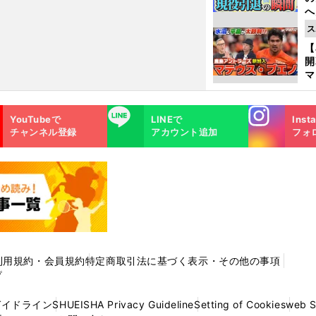
へ
大
ス
エ
【
マ
島
歳
Instagra
LINE
YouTubeで
LINEで
Inst
m
チャンネル登録
アカウント追加
フォ
利用規約・会員規約
特定商取引法に基づく表示・その他の事項
プ
ガイドライン
SHUEISHA Privacy Guideline
Setting of Cookies
web 