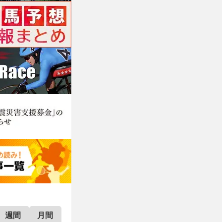
週間
月間