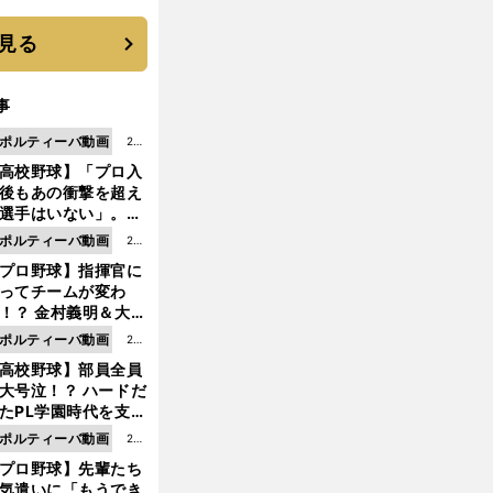
と楽しさ
見る
事
ポルティーバ動画
202
高校野球】「プロ入
6.0
後もあの衝撃を超え
8.0
選手はいない」。PL
6更
園トリオが衝撃を受
ポルティーバ動画
202
新
た選手
プロ野球】指揮官に
6.0
ってチームが変わ
8.0
！？ 金村義明＆大塚
6更
二が語る歴代監督エ
ポルティーバ動画
202
新
ソード
高校野球】部員全員
6.0
大号泣！？ ハードだ
8.0
たPL学園時代を支え
6更
ものとは
ポルティーバ動画
202
新
プロ野球】先輩たち
6.0
気遣いに「もうでき