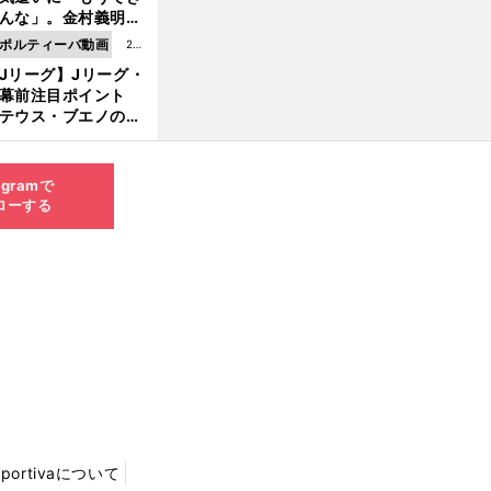
8.0
んな」。金村義明＆
6更
塚光二が明かす引退
ポルティーバ動画
202
新
ピソード！
Jリーグ】Jリーグ・
6.0
開幕前注目ポイント
8.0
テウス・ブエノの鹿
5更
移籍！ 恐るべし15
新
磯部怜夢！
agramで
ローする
Sportivaについて