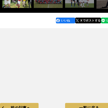
いいね
Xでポストする
line
faceboo
x
k
前の記事へ
一覧に戻る