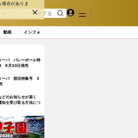
る場合がありま
マイペ
閉じ
検索
メニュ
ー
る
す
ジ
る
動画
インフォ
ィーバ バレーボール特
.4 6月30日発売
ィーバ 部活特集号 3
売
などのお知らせが届く
通知を受け取る方法につ