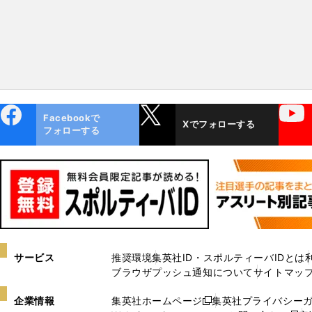
ebo
X
YouTube
Facebookで
Xでフォローする
ok
フォローする
サービス
推奨環境
集英社ID・スポルティーバIDとは
ブラウザプッシュ通知について
サイトマッ
企業情報
集英社ホームページ
集英社プライバシー
新