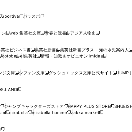
し
し
し
し
し
ン
ン
ン
ン
開
開
開
開
開
い
い
い
い
い
ド
ド
ド
ド
く
く
く
く
く
ウ
ウ
ウ
ウ
ウ
ウ
ウ
ウ
ウ
Sportiva
パラスポ
新
新
ィ
ィ
ィ
ィ
ィ
で
で
で
で
し
し
し
ン
ン
ン
ン
ン
開
開
開
開
い
い
い
ド
ド
ド
ド
ド
ョン
web 集英社文庫
青春と読書
アジア人物史
く
く
く
く
新
新
新
新
ウ
ウ
ウ
ウ
ウ
ウ
ウ
ウ
し
し
し
し
ィ
ィ
ィ
で
で
で
で
で
い
い
い
い
ン
ン
ン
集英社ビジネス書
集英社新書
集英社新書プラス - 知の水先案内人
開
開
開
開
開
新
新
新
ウ
ウ
ウ
ウ
ド
ド
ド
kotoba
e!集英社
情報・知識＆オピニオン imidas
く
く
く
く
く
新
し
新
し
新
ィ
ィ
ィ
ィ
ウ
ウ
ウ
し
し
い
し
い
し
ン
ン
ン
ン
で
で
で
い
い
ウ
い
ウ
い
ド
ド
ド
ド
ンジ文庫
シフォン文庫
ダッシュエックス文庫公式サイト
JUMP 
開
開
開
新
新
新
ウ
ウ
ィ
ウ
ィ
ウ
ウ
ウ
ウ
ウ
く
く
く
し
し
し
ィ
ィ
ン
ィ
ン
ィ
で
で
で
で
い
い
い
ン
ン
ド
ン
ド
ン
S.LAND
開
開
開
開
新
ウ
ウ
ウ
ド
ド
ウ
ド
ウ
ド
く
く
く
く
し
ィ
ィ
ィ
ウ
ウ
で
ウ
で
ウ
い
ン
ン
ン
ジャンプキャラクターズストア
HAPPY PLUS STORE
SHUEIS
で
で
開
で
開
で
新
新
新
ウ
ド
ド
ド
ium
mirabella
mirabella homme
zakka market
開
開
く
開
く
開
し
新
新
新
し
新
し
ィ
ウ
ウ
ウ
く
く
く
く
い
し
し
い
し
し
い
ン
で
で
で
ウ
い
い
ウ
い
い
ウ
ド
ボ
開
開
開
新