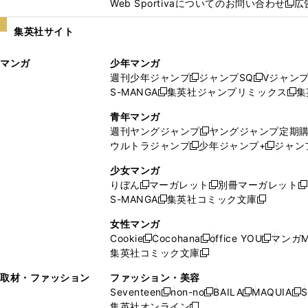
Web Sportivaについてのお問い合わせ
広
し
新
い
し
集英社サイト
ウ
い
ィ
ウ
マンガ
少年マンガ
ン
ィ
週刊少年ジャンプ
ジャンプSQ
Vジャン
ド
ン
新
新
S-MANGA
集英社ジャンプリミックス
集
ウ
ド
新
し
し
新
で
ウ
し
い
い
し
青年マンガ
開
で
い
ウ
ウ
い
週刊ヤングジャンプ
ヤングジャンプ定期
新
く
開
ウ
ィ
ィ
ウ
ウルトラジャンプ
少年ジャンプ+
ジャン
新
し
新
く
ィ
ン
ン
ィ
し
い
し
ン
ド
ド
ン
少女マンガ
い
ウ
い
ド
ウ
ウ
ド
りぼん
マーガレット
別冊マーガレット
新
新
新
ウ
ィ
ウ
ウ
で
で
ウ
S-MANGA
集英社コミック文庫
し
新
し
新
ィ
ン
ィ
で
開
開
で
い
し
い
し
ン
ド
ン
女性マンガ
開
く
く
開
ウ
い
ウ
い
ド
ウ
ド
Cookie
Cocohana
office YOU
マンガM
く
く
新
新
新
ィ
ウ
ィ
ウ
ウ
で
ウ
集英社コミック文庫
し
新
し
し
ン
ィ
ン
ィ
で
開
で
い
し
い
い
ド
ン
ド
ン
取材・ファッション
ファッション・美容
開
く
開
ウ
い
ウ
ウ
ウ
ド
ウ
ド
Seventeen
non-no
BAILA
MAQUIA
S
く
く
新
新
新
新
ィ
ウ
ィ
ィ
で
ウ
で
ウ
集英社オンライン