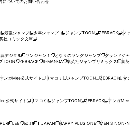
告についてのお問い合わせ
プ
最強ジャンプ
少年ジャンプ+
ジャンプTOON
ZEBRACK
ジ
新
新
新
新
新
英社コミック文庫
し
新
し
し
し
し
い
い
し
い
い
い
ウ
ウ
い
ウ
ウ
ウ
購読デジタル
ヤンジャン！
となりのヤングジャンプ
グランドジ
新
新
新
ィ
ィ
ウ
ィ
ィ
ィ
プTOON
ZEBRACK
S-MANGA
集英社ジャンプリミックス
集英
新
し
新
し
新
し
新
ン
ン
ィ
ン
ン
ン
し
い
し
い
し
い
し
ド
ド
ン
ド
ド
ド
い
ウ
い
ウ
い
ウ
い
ウ
ウ
ド
ウ
ウ
ウ
マンガMee公式サイト
リマコミ
ジャンプTOON
ZEBRACK
マン
新
新
新
新
ウ
ィ
ウ
ィ
ウ
ィ
ウ
で
で
ウ
で
で
で
し
し
し
し
し
ィ
ン
ィ
ン
ィ
ン
ィ
開
開
で
開
開
開
い
い
い
い
い
ン
ド
ン
ド
ン
ド
ン
く
く
開
く
く
く
ウ
ウ
ウ
ウ
ウ
ド
ウ
ド
ウ
ド
ウ
ド
ee公式サイト
リマコミ
ジャンプTOON
ZEBRACK
マンガMeet
く
新
新
新
新
ィ
ィ
ィ
ィ
ィ
ウ
で
ウ
で
ウ
で
ウ
し
し
し
し
ン
ン
ン
ン
ン
で
開
で
開
で
開
で
い
い
い
い
ド
ド
ド
ド
ド
開
く
開
く
開
く
開
ウ
ウ
ウ
ウ
ウ
ウ
ウ
ウ
ウ
PUR
LEE
eclat
T JAPAN
HAPPY PLUS ONE
MEN'S NON-
く
く
く
く
新
新
新
新
新
ィ
ィ
ィ
ィ
で
で
で
で
で