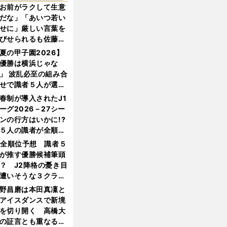
お前がラクして生意
だな」「あいつ若い
せに」厳しい言葉を
びせられるも佐藤慎
郎が貫いた誇りとフ
夏の甲子園2026】
ンへの思い
優勝は横浜じゃな
」 波乱必至の組み合
せで識者５人が選ん
優勝校はここだ！
春制が導入されたJ1
ーグ2026－27シー
ンの行方はいかに!?
５人の識者が全順位
大胆予想
1全順位予想 識者５
が推す優勝候補筆頭
？ J2降格の憂き目
遭いそうな３クラブ
は？
野昌磨は本田真凜と
アイスダンスで新境
を切り開く 高橋大
の証言とも重なる課