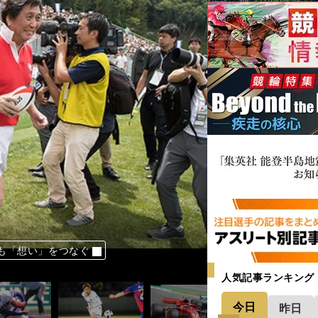
代表を変える
」が王座奪還のカギ
いチームになった」
法」にかかった
を果たした事情
も「想い」をつなぐ
も「想い」をつなぐ
も「想い」をつなぐ
ョン重視が裏目に出た
高校日本代表の18人
人気記事ランキング
今日
昨日