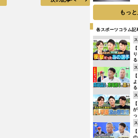
題
もっと
各スポーツコラム記
ス
【
り
る
学
ス
け
【
よ
る
光
ス
ピ
【
が
っ
た
ス
【
の