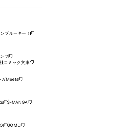
ャンプルーキー！
新
し
い
ウ
ャンプ
新
ィ
社コミック文庫
し
新
ン
い
し
ド
ウ
い
ウ
ガMeets
新
ィ
ウ
で
し
ン
ィ
開
い
ド
ン
く
ウ
ウ
ド
s
S-MANGA
新
新
ィ
で
ウ
し
し
ン
開
で
い
い
ド
く
開
ウ
ウ
ウ
NO
UOMO
く
新
新
ィ
ィ
で