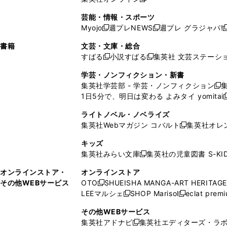
し
新
し
し
し
ン
ィ
ン
ン
開
で
開
で
い
し
い
い
い
ド
ン
ド
ド
芸能・情報・スポーツ
く
開
く
開
ウ
い
ウ
ウ
ウ
ウ
ド
ウ
ウ
Myojo
週プレNEWS
週プレ グラジャパ!
く
く
新
新
新
ィ
ウ
ィ
ィ
ィ
で
ウ
で
で
し
し
ン
ィ
ン
ン
ン
書籍
文芸・文庫・総合
開
で
開
開
い
い
ド
ン
ド
ド
ド
すばる
小説すばる
集英社 文芸ステーシ
く
開
く
く
新
新
ウ
ウ
ウ
ド
ウ
ウ
ウ
く
し
し
ィ
ィ
学芸・ノンフィクション・新書
で
ウ
で
で
で
い
い
ン
ン
集英社学芸部 - 学芸・ノンフィクション
開
で
開
開
開
新
ウ
ウ
ド
ド
1日5分で、明日は変わる よみタイ yomitai
く
開
く
く
く
し
新
ィ
ィ
ウ
ウ
く
い
ン
ン
ライトノベル・ノベライズ
で
で
ウ
ド
ド
集英社Webマガジン コバルト
集英社オレ
開
開
新
ィ
ウ
ウ
く
く
し
ン
キッズ
で
で
い
ド
集英社みらい文庫
集英社の児童図書 S-KID
開
開
新
ウ
ウ
く
く
し
ィ
オンラインストア・
オンラインストア
で
い
ン
その他WEBサービス
OTO
SHUEISHA MANGA-ART HERITAGE
開
新
ウ
ド
LEEマルシェ
SHOP Marisol
eclat prem
く
し
新
新
ィ
ウ
い
し
し
ン
その他WEBサービス
で
ウ
い
い
ド
集英社アドナビ
集英社エディターズ・ラ
開
新