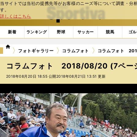
当サイトでは当社の提携先等がお客様のニーズ等について調査・分析し
web Sportiva (webスポルティーバ)
す。
詳しくはこちら
新着
ランキング
野球
サッカー
競馬
ゴル
we
フォトギャラリー
コラムフォト
コラムフォト 2018
b
ス
コラムフォト 2018/08/20 (7ペー
ポ
ル
2018年08月20日 18:55 公開
2018年08月21日 13:51 更新
テ
ィ
ー
バ
次へ