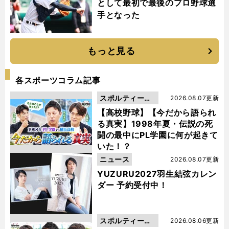
として最初で最後のプロ野球選
手となった
もっと見る
各スポーツコラム記事
スポルティーバ
2026.08.07更新
動画
【高校野球】【今だから語られ
る真実】1998年夏・伝説の死
闘の最中にPL学園に何が起きて
いた！？
ニュース
2026.08.07更新
YUZURU2027羽生結弦カレン
ダー 予約受付中！
スポルティーバ
2026.08.06更新