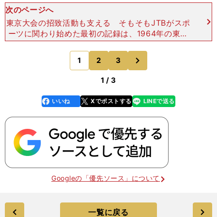
次のページへ
東京大会の招致活動も支える そもそもJTBがスポ
ーツに関わり始めた最初の記録は、1964年の東京
オリンピックまでさかのぼる。入場券80万枚の販
売代理店として活動し、２万人のスタッフを動員し
次
1
2
3
のページへ
たという記
1 / 3
いいね
Xでポストする
LINEで送る
line
faceboo
x
k
Googleの「優先ソース」について
一覧に戻る