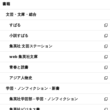
書籍
く
で
ド
ィ
い
開
ウ
ン
ウ
文芸・文庫・総合
く
で
ド
ィ
開
ウ
ン
すばる
く
で
ド
新
開
ウ
し
小説すばる
く
で
い
新
開
ウ
し
集英社 文芸ステーション
く
ィ
い
新
ン
ウ
し
web 集英社文庫
ド
ィ
い
新
ウ
ン
ウ
し
青春と読書
で
ド
ィ
い
新
開
ウ
ン
ウ
し
アジア人物史
く
で
ド
ィ
い
新
開
ウ
ン
ウ
し
学芸・ノンフィクション・新書
く
で
ド
ィ
い
開
ウ
ン
ウ
集英社学芸部 - 学芸・ノンフィクション
く
で
ド
ィ
新
開
ウ
ン
し
集英社ビジネス書
く
で
ド