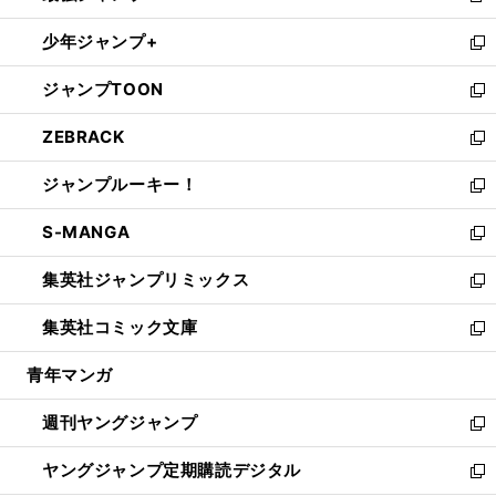
ウ
ン
ウ
し
少年ジャンプ+
で
ド
ィ
い
新
開
ウ
ン
ウ
し
ジャンプTOON
く
で
ド
ィ
い
新
開
ウ
ン
ウ
し
ZEBRACK
く
で
ド
ィ
い
新
開
ウ
ン
ウ
し
ジャンプルーキー！
く
で
ド
ィ
い
新
開
ウ
ン
ウ
し
S-MANGA
く
で
ド
ィ
い
新
開
ウ
ン
ウ
し
集英社ジャンプリミックス
く
で
ド
ィ
い
新
開
ウ
ン
ウ
し
集英社コミック文庫
く
で
ド
ィ
い
新
開
ウ
ン
ウ
し
青年マンガ
く
で
ド
ィ
い
開
ウ
ン
ウ
週刊ヤングジャンプ
く
で
ド
ィ
新
開
ウ
ン
し
ヤングジャンプ定期購読デジタル
く
で
ド
い
新
開
ウ