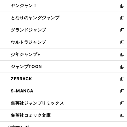
ウ
し
ヤンジャン！
く
で
ィ
い
新
開
ン
ウ
し
となりのヤングジャンプ
く
ド
ィ
い
新
ウ
ン
ウ
し
グランドジャンプ
で
ド
ィ
い
新
開
ウ
ン
ウ
し
ウルトラジャンプ
く
で
ド
ィ
い
新
開
ウ
ン
ウ
し
少年ジャンプ+
く
で
ド
ィ
い
新
開
ウ
ン
ウ
し
ジャンプTOON
く
で
ド
ィ
い
新
開
ウ
ン
ウ
し
ZEBRACK
く
で
ド
ィ
い
新
開
ウ
ン
ウ
し
S-MANGA
く
で
ド
ィ
い
新
開
ウ
ン
ウ
し
集英社ジャンプリミックス
く
で
ド
ィ
い
新
開
ウ
ン
ウ
し
集英社コミック文庫
く
で
ド
ィ
い
新
開
ウ
ン
ウ
し