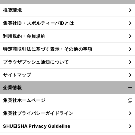
開
く/
推奨環境
閉
じ
集英社ID・スポルティーバIDとは
る
利用規約・会員規約
特定商取引法に基づく表示・その他の事項
ブラウザプッシュ通知について
サイトマップ
企業情報
開
く/
集英社ホームページ
新
閉
し
じ
集英社プライバシーガイドライン
い
る
ウ
SHUEISHA Privacy Guideline
ィ
ン