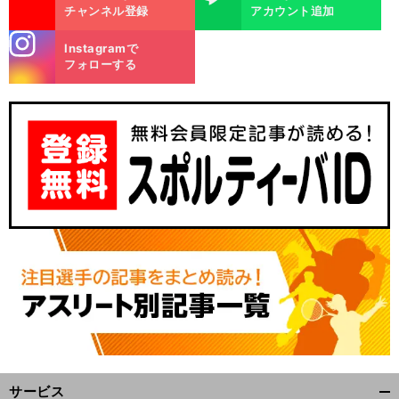
チャンネル登録
アカウント追加
stagra
Instagramで
m
フォローする
。
片
」
前
へ
サービス