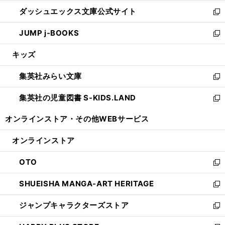
開
ン
ウ
し
ダッシュエックス文庫公式サイト
く
ド
ィ
い
新
ウ
ン
ウ
し
JUMP j-BOOKS
で
ド
ィ
い
新
開
ウ
ン
ウ
し
キッズ
く
で
ド
ィ
い
開
ウ
ン
ウ
集英社みらい文庫
く
で
ド
ィ
新
開
ウ
ン
し
集英社の児童図書 S-KIDS.LAND
く
で
ド
い
新
開
ウ
ウ
し
オンラインストア・
その他WEBサービス
く
で
ィ
い
開
ン
ウ
オンラインストア
く
ド
ィ
ウ
ン
OTO
で
ド
新
開
ウ
し
SHUEISHA MANGA-ART HERITAGE
く
で
い
新
開
ウ
し
ジャンプキャラクターズストア
く
ィ
い
新
ン
ウ
し