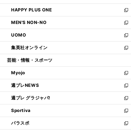
開
ウ
ン
ウ
し
HAPPY PLUS ONE
く
で
ド
ィ
い
新
開
ウ
ン
ウ
し
MEN'S NON-NO
く
で
ド
ィ
い
新
開
ウ
ン
ウ
し
UOMO
く
で
ド
ィ
い
新
開
ウ
ン
ウ
し
集英社オンライン
く
で
ド
ィ
い
新
開
ウ
ン
ウ
し
芸能・情報・スポーツ
く
で
ド
ィ
い
開
ウ
ン
ウ
Myojo
く
で
ド
ィ
新
開
ウ
ン
し
週プレNEWS
く
で
ド
い
新
開
ウ
ウ
し
週プレ グラジャパ!
く
で
ィ
い
新
開
ン
ウ
し
Sportiva
く
ド
ィ
い
新
ウ
ン
ウ
し
パラスポ
で
ド
ィ
い
新
開
ウ
ン
ウ
し