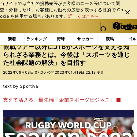
当サイトでは当社の提携先等がお客様のニーズ等について調
査・分析したり、お客様にお勧めの広告を表⽰する⽬的で Co
閉じ
okie を使⽤する場合があります。
詳しくはこちら
る
マイペ
web Sportiva (webスポルティーバ)
検索
メニュ
we
ー
インフォメーション
その他
観戦ツアー以外にJTB
b
ジ
新着
ランキング
野球
サッカー
競馬
ゴル
ス
観戦ツアー以外にJTBがスポーツを支える知
ポ
られざる業務とは。今後は「スポーツを通じ
ル
た社会課題の解決」を目指す
テ
ィ
2022年09月08日 07:00 公開
2023年01月19日 22:13 更新
ー
バ
text by Sportiva
支えて活きる。最先端「企業スポーツビジネス」