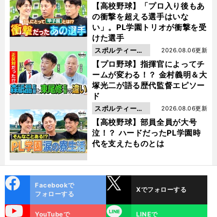
動画
【高校野球】「プロ入り後もあ
の衝撃を超える選手はいな
い」。PL学園トリオが衝撃を受
けた選手
スポルティーバ
2026.08.06更新
動画
【プロ野球】指揮官によってチ
ームが変わる！？ 金村義明＆大
塚光二が語る歴代監督エピソー
ド
スポルティーバ
2026.08.06更新
動画
【高校野球】部員全員が大号
泣！？ ハードだったPL学園時
代を支えたものとは
cebo
X
Facebookで
Xでフォローする
ok
フォローする
uTube
LINE
YouTubeで
LINEで