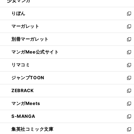
少女マンガ
く
で
ド
ィ
い
開
ウ
ン
ウ
りぼん
く
で
ド
ィ
新
開
ウ
ン
し
マーガレット
く
で
ド
い
新
開
ウ
ウ
し
別冊マーガレット
く
で
ィ
い
新
開
ン
ウ
し
マンガMee公式サイト
く
ド
ィ
い
新
ウ
ン
ウ
し
リマコミ
で
ド
ィ
い
新
開
ウ
ン
ウ
し
ジャンプTOON
く
で
ド
ィ
い
新
開
ウ
ン
ウ
し
ZEBRACK
く
で
ド
ィ
い
新
開
ウ
ン
ウ
し
マンガMeets
く
で
ド
ィ
い
新
開
ウ
ン
ウ
し
S-MANGA
く
で
ド
ィ
い
新
開
ウ
ン
ウ
し
集英社コミック文庫
く
で
ド
ィ
い
新