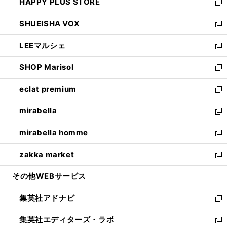
HAPPY PLUS STORE
ド
ィ
い
新
ウ
ン
ウ
し
SHUEISHA VOX
で
ド
ィ
い
新
開
ウ
ン
ウ
し
LEEマルシェ
く
で
ド
ィ
い
新
開
ウ
ン
ウ
し
SHOP Marisol
く
で
ド
ィ
い
新
開
ウ
ン
ウ
し
eclat premium
く
で
ド
ィ
い
新
開
ウ
ン
ウ
し
mirabella
く
で
ド
ィ
い
新
開
ウ
ン
ウ
し
mirabella homme
く
で
ド
ィ
い
新
開
ウ
ン
ウ
し
zakka market
く
で
ド
ィ
い
新
開
ウ
ン
ウ
し
その他WEBサービス
く
で
ド
ィ
い
開
ウ
ン
ウ
集英社アドナビ
く
で
ド
ィ
新
開
ウ
ン
し
集英社エディターズ・ラボ
く
で
ド
い
新