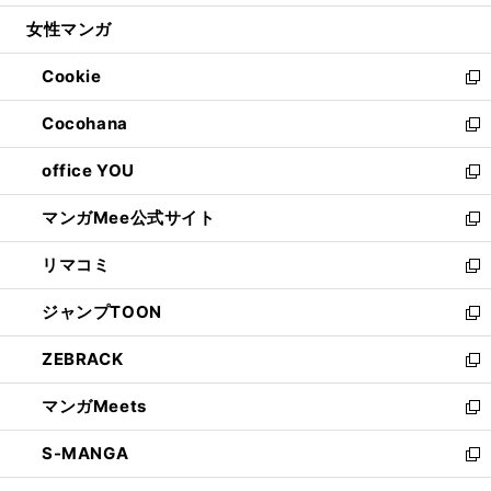
開
ウ
ン
ウ
し
女性マンガ
く
で
ド
ィ
い
開
ウ
ン
ウ
Cookie
く
で
ド
ィ
新
開
ウ
ン
し
Cocohana
く
で
ド
い
新
開
ウ
ウ
し
office YOU
く
で
ィ
い
新
開
ン
ウ
し
マンガMee公式サイト
く
ド
ィ
い
新
ウ
ン
ウ
し
リマコミ
で
ド
ィ
い
新
開
ウ
ン
ウ
し
ジャンプTOON
く
で
ド
ィ
い
新
開
ウ
ン
ウ
し
ZEBRACK
く
で
ド
ィ
い
新
開
ウ
ン
ウ
し
マンガMeets
く
で
ド
ィ
い
新
開
ウ
ン
ウ
し
S-MANGA
く
で
ド
ィ
い
新
開
ウ
ン
ウ
し