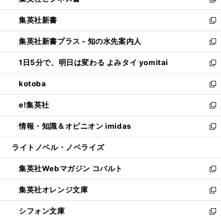
い
新
開
ウ
ウ
し
集英社新書
く
で
ィ
い
新
開
ン
ウ
し
集英社新書プラス - 知の水先案内人
く
ド
ィ
い
新
ウ
ン
ウ
し
1日5分で、明日は変わる よみタイ yomitai
で
ド
ィ
い
新
開
ウ
ン
ウ
し
kotoba
く
で
ド
ィ
い
新
開
ウ
ン
ウ
し
e!集英社
く
で
ド
ィ
い
新
開
ウ
ン
ウ
し
情報・知識＆オピニオン imidas
く
で
ド
ィ
い
新
開
ウ
ン
ウ
し
ライトノベル・ノベライズ
く
で
ド
ィ
い
開
ウ
ン
ウ
集英社Webマガジン コバルト
く
で
ド
ィ
新
開
ウ
ン
し
集英社オレンジ文庫
く
で
ド
い
新
開
ウ
ウ
し
シフォン文庫
く
で
ィ
い
新