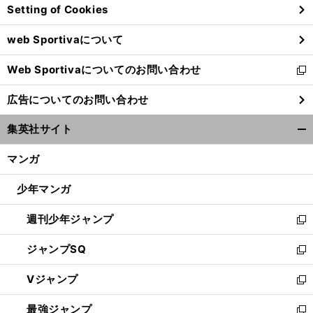
Setting of Cookies
ド
ウ
web Sportivaについて
で
開
Web Sportivaについてのお問い合わせ
く
新
し
広告についてのお問い合わせ
い
ウ
集英社サイト
ィ
開
ン
く/
マンガ
ド
閉
ウ
じ
少年マンガ
で
る
開
週刊少年ジャンプ
く
新
し
ジャンプSQ
い
新
ウ
し
Vジャンプ
ィ
い
新
ン
ウ
し
最強ジャンプ
ド
ィ
い
新