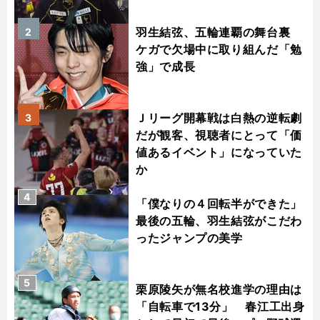
羽生結弦、五輪連覇の舞台裏
2
ケガで欠場中に取り組んだ「勉
強」で成長
Ｊリーグ開幕戦は白熱の逆転劇
3
だが観客、視聴者にとって「価
値あるイベント」になっていた
か
4
「僕なりの４回転半ができた」
最後の五輪、羽生結弦がこだわ
ったジャンプの美学
5
栗原陵矢が無名校進学の理由は
「自転車で13分」 春江工出身