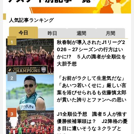
人気記事ランキング
今日
昨日
週間
月間
秋春制が導入されたJ1リーグ2
1
026－27シーズンの行方はい
かに!? ５人の識者が全順位を
大胆予想
「お前がラクして生意気だな」
2
「あいつ若いくせに」厳しい言
葉を浴びせられるも佐藤慎太郎
が貫いた誇りとファンへの思い
J1全順位予想 識者５人が推す
3
優勝候補筆頭は？ J2降格の憂
き目に遭いそうな３クラブと