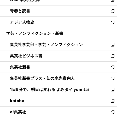
ド
ィ
い
新
ウ
ン
ウ
し
青春と読書
で
ド
ィ
い
新
開
ウ
ン
ウ
し
アジア人物史
く
で
ド
ィ
い
新
開
ウ
ン
ウ
し
学芸・ノンフィクション・新書
く
で
ド
ィ
い
開
ウ
ン
ウ
集英社学芸部 - 学芸・ノンフィクション
く
で
ド
ィ
新
開
ウ
ン
し
集英社ビジネス書
く
で
ド
い
新
開
ウ
ウ
し
集英社新書
く
で
ィ
い
新
開
ン
ウ
し
集英社新書プラス - 知の水先案内人
く
ド
ィ
い
新
ウ
ン
ウ
し
1日5分で、明日は変わる よみタイ yomitai
で
ド
ィ
い
新
開
ウ
ン
ウ
し
kotoba
く
で
ド
ィ
い
新
開
ウ
ン
ウ
し
e!集英社
く
で
ド
ィ
い
新