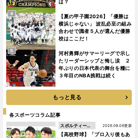
は？
4
【夏の甲子園2026】「優勝は
横浜じゃない」 波乱必至の組み
合わせで識者５人が選んだ優勝
校はここだ！
5
河村勇輝がサマーリーグで示し
たリーダーシップと悔し涙 ２
年ぶりの日本代表の舞台を糧に
３年目のNBA挑戦は続く
もっと見る
各スポーツコラム記事
スポルティーバ
2026.08.06更新
動画
【高校野球】「プロ入り後もあ