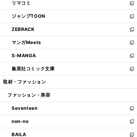
リマコミ
で
ド
ィ
い
新
開
ウ
ン
ウ
し
ジャンプTOON
く
で
ド
ィ
い
新
開
ウ
ン
ウ
し
ZEBRACK
く
で
ド
ィ
い
新
開
ウ
ン
ウ
し
マンガMeets
く
で
ド
ィ
い
新
開
ウ
ン
ウ
し
S-MANGA
く
で
ド
ィ
い
新
開
ウ
ン
ウ
し
集英社コミック文庫
く
で
ド
ィ
い
新
開
ウ
ン
ウ
し
取材・ファッション
く
で
ド
ィ
い
開
ウ
ン
ウ
ファッション・美容
く
で
ド
ィ
開
ウ
ン
Seventeen
く
で
ド
新
開
ウ
し
non-no
く
で
い
新
開
ウ
し
BAILA
く
ィ
い
新