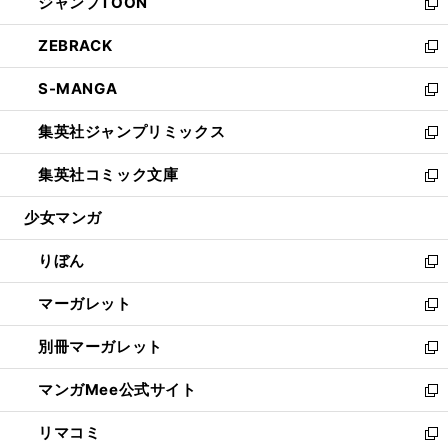
ジャンプTOON
く
で
ド
ィ
い
新
開
ウ
ン
ウ
し
ZEBRACK
く
で
ド
ィ
い
新
開
ウ
ン
ウ
し
S-MANGA
く
で
ド
ィ
い
新
開
ウ
ン
ウ
し
集英社ジャンプリミックス
く
で
ド
ィ
い
新
開
ウ
ン
ウ
し
集英社コミック文庫
く
で
ド
ィ
い
新
開
ウ
ン
ウ
し
少女マンガ
く
で
ド
ィ
い
開
ウ
ン
ウ
りぼん
く
で
ド
ィ
新
開
ウ
ン
し
マーガレット
く
で
ド
い
新
開
ウ
ウ
し
別冊マーガレット
く
で
ィ
い
新
開
ン
ウ
し
マンガMee公式サイト
く
ド
ィ
い
新
ウ
ン
ウ
し
リマコミ
で
ド
ィ
い
新