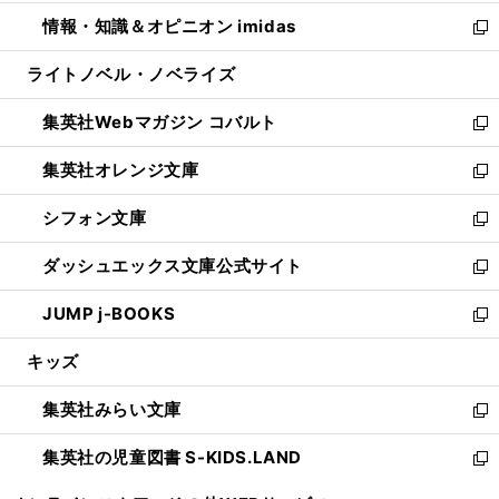
開
ウ
ン
ウ
し
情報・知識＆オピニオン imidas
く
で
ド
ィ
い
新
開
ウ
ン
ウ
し
ライトノベル・ノベライズ
く
で
ド
ィ
い
開
ウ
ン
ウ
集英社Webマガジン コバルト
く
で
ド
ィ
新
開
ウ
ン
し
集英社オレンジ文庫
く
で
ド
い
新
開
ウ
ウ
し
シフォン文庫
く
で
ィ
い
新
開
ン
ウ
し
ダッシュエックス文庫公式サイト
く
ド
ィ
い
新
ウ
ン
ウ
し
JUMP j-BOOKS
で
ド
ィ
い
新
開
ウ
ン
ウ
し
キッズ
く
で
ド
ィ
い
開
ウ
ン
ウ
集英社みらい文庫
く
で
ド
ィ
新
開
ウ
ン
し
集英社の児童図書 S-KIDS.LAND
く
で
ド
い
新
開
ウ
ウ
し