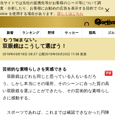
当サイトでは当社の提携先等がお客様のニーズ等について調
査・分析したり、お客様にお勧めの広告を表⽰する⽬的で Co
閉じ
okie を使⽤する場合があります。
詳しくはこちら
る
マイペ
web Sportiva (webスポルティーバ)
検索
メニュ
we
ー
インフォメーション
その他
もう悩まない。双眼鏡
b
ジ
新着
ランキング
野球
サッカー
競馬
ゴル
ス
もう悩まない。
ポ
双眼鏡はこうして選ぼう！
ル
テ
2019年09月19日 08:37 公開
2019年09月20日 11:58 更新
ィ
ー
バ
芸術的な素晴らしさを実感できる
双眼鏡はどれも同じと思っている人もいるだろ
う。しかし本当にその場所、そのシーンに合った質の高
い双眼鏡を選ぶことができたら、その芸術的な素晴らし
さに感動する。
スポーツであれば、これまでは確認できなかった円陣