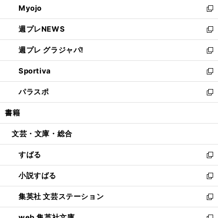
Myojo
く
で
ド
ィ
新
開
ウ
ン
し
週プレNEWS
く
で
ド
い
新
開
ウ
ウ
し
週プレ グラジャパ!
く
で
ィ
い
新
開
ン
ウ
し
Sportiva
く
ド
ィ
い
新
ウ
ン
ウ
し
パラスポ
で
ド
ィ
い
新
開
ウ
ン
ウ
し
書籍
く
で
ド
ィ
い
開
ウ
ン
ウ
文芸・文庫・総合
く
で
ド
ィ
開
ウ
ン
すばる
く
で
ド
新
開
ウ
し
小説すばる
く
で
い
新
開
ウ
し
集英社 文芸ステーション
く
ィ
い
新
ン
ウ
し
web 集英社文庫