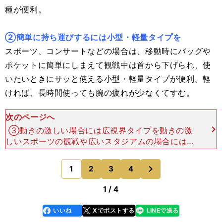
種が便利。
②簡単に持ち運びするには小型・軽量タイプを
スポーツ、コンサートなどの場合は、移動時にバッグや
ポケットに簡単にしまえて観戦中は首から下げられ、使
いたいときにサッと使える小型・軽量タイプが便利。軽
ければ、長時間使っても腕の疲れが少なくてすむ。
次のページへ
③動きの激しい場合には広視界タイプを動きの激
しいスポーツの観戦や広いスタジアムの場合には、
一度に広い範囲を見ることができる広視界タイプが
おすすめだ。「実視界」の数値が大きいほうが視界
次
1
2
3
4
のページへ
は広くなる。ちなみ
1 / 4
いいね
Xでポストする
LINEで送る
line
faceboo
x
k