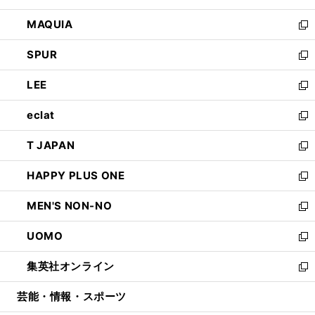
ン
ウ
し
MAQUIA
ド
ィ
い
新
ウ
ン
ウ
し
SPUR
で
ド
ィ
い
新
開
ウ
ン
ウ
し
LEE
く
で
ド
ィ
い
新
開
ウ
ン
ウ
し
eclat
く
で
ド
ィ
い
新
開
ウ
ン
ウ
し
T JAPAN
く
で
ド
ィ
い
新
開
ウ
ン
ウ
し
HAPPY PLUS ONE
く
で
ド
ィ
い
新
開
ウ
ン
ウ
し
MEN'S NON-NO
く
で
ド
ィ
い
新
開
ウ
ン
ウ
し
UOMO
く
で
ド
ィ
い
新
開
ウ
ン
ウ
し
集英社オンライン
く
で
ド
ィ
い
新
開
ウ
ン
ウ
し
芸能・情報・スポーツ
く
で
ド
ィ
い
開
ウ
ン
ウ