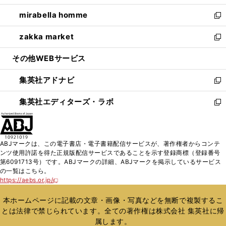
開
ウ
ン
ウ
し
mirabella homme
く
で
ド
ィ
い
新
開
ウ
ン
ウ
し
zakka market
く
で
ド
ィ
い
新
開
ウ
ン
ウ
し
その他WEBサービス
く
で
ド
ィ
い
開
ウ
ン
ウ
集英社アドナビ
く
で
ド
ィ
新
開
ウ
ン
し
集英社エディターズ・ラボ
く
で
ド
い
新
開
ウ
ウ
し
く
で
ィ
い
開
ン
ウ
ABJマークは、この電子書店・電子書籍配信サービスが、著作権者からコンテ
く
ド
ィ
ンツ使用許諾を得た正規版配信サービスであることを示す登録商標（登録番号
ウ
ン
第6091713号）です。ABJマークの詳細、ABJマークを掲示しているサービス
で
ド
の一覧はこちら。
開
ウ
https://aebs.or.jp/
新
く
で
し
い
開
本ホームページに記載の文章・画像・写真などを無断で複製するこ
ウ
く
とは法律で禁じられています。全ての著作権は株式会社 集英社に帰
ィ
属します。
ン