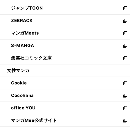
開
ウ
ン
ウ
し
ジャンプTOON
く
で
ド
ィ
い
新
開
ウ
ン
ウ
し
ZEBRACK
く
で
ド
ィ
い
新
開
ウ
ン
ウ
し
マンガMeets
く
で
ド
ィ
い
新
開
ウ
ン
ウ
し
S-MANGA
く
で
ド
ィ
い
新
開
ウ
ン
ウ
し
集英社コミック文庫
く
で
ド
ィ
い
新
開
ウ
ン
ウ
し
女性マンガ
く
で
ド
ィ
い
開
ウ
ン
ウ
Cookie
く
で
ド
ィ
新
開
ウ
ン
し
Cocohana
く
で
ド
い
新
開
ウ
ウ
し
office YOU
く
で
ィ
い
新
開
ン
ウ
し
マンガMee公式サイト
く
ド
ィ
い
新
ウ
ン
ウ
し