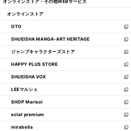
オンラインストア・
その他WEBサービス
く
で
ィ
い
開
ン
ウ
オンラインストア
く
ド
ィ
ウ
ン
OTO
で
ド
新
開
ウ
し
SHUEISHA MANGA-ART HERITAGE
く
で
い
新
開
ウ
し
ジャンプキャラクターズストア
く
ィ
い
新
ン
ウ
し
HAPPY PLUS STORE
ド
ィ
い
新
ウ
ン
ウ
し
SHUEISHA VOX
で
ド
ィ
い
新
開
ウ
ン
ウ
し
LEEマルシェ
く
で
ド
ィ
い
新
開
ウ
ン
ウ
し
SHOP Marisol
く
で
ド
ィ
い
新
開
ウ
ン
ウ
し
eclat premium
く
で
ド
ィ
い
新
開
ウ
ン
ウ
し
mirabella
く
で
ド
ィ
い
新