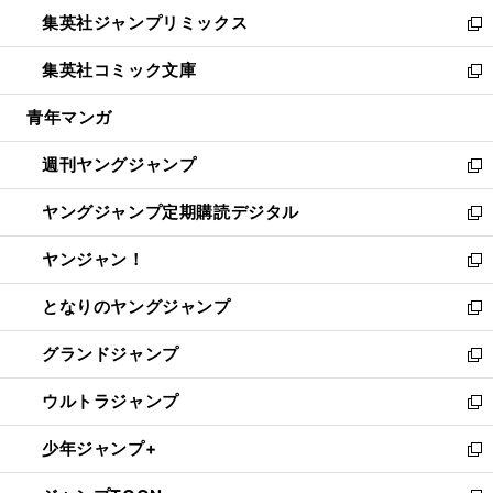
ウ
ン
ウ
し
集英社ジャンプリミックス
く
で
ド
ィ
い
新
開
ウ
ン
ウ
し
集英社コミック文庫
く
で
ド
ィ
い
新
開
ウ
ン
ウ
し
青年マンガ
く
で
ド
ィ
い
開
ウ
ン
ウ
週刊ヤングジャンプ
く
で
ド
ィ
新
開
ウ
ン
し
ヤングジャンプ定期購読デジタル
く
で
ド
い
新
開
ウ
ウ
し
ヤンジャン！
く
で
ィ
い
新
開
ン
ウ
し
となりのヤングジャンプ
く
ド
ィ
い
新
ウ
ン
ウ
し
グランドジャンプ
で
ド
ィ
い
新
開
ウ
ン
ウ
し
ウルトラジャンプ
く
で
ド
ィ
い
新
開
ウ
ン
ウ
し
少年ジャンプ+
く
で
ド
ィ
い
新
開
ウ
ン
ウ
し