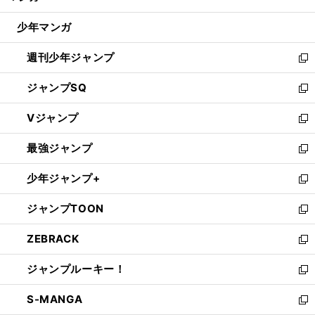
閉
ウ
じ
少年マンガ
で
る
開
週刊少年ジャンプ
く
新
し
ジャンプSQ
い
新
ウ
し
Vジャンプ
ィ
い
新
ン
ウ
し
最強ジャンプ
ド
ィ
い
新
ウ
ン
ウ
し
少年ジャンプ+
で
ド
ィ
い
新
開
ウ
ン
ウ
し
ジャンプTOON
く
で
ド
ィ
い
新
開
ウ
ン
ウ
し
ZEBRACK
く
で
ド
ィ
い
新
開
ウ
ン
ウ
し
ジャンプルーキー！
く
で
ド
ィ
い
新
開
ウ
ン
ウ
し
S-MANGA
く
で
ド
ィ
い
新
開