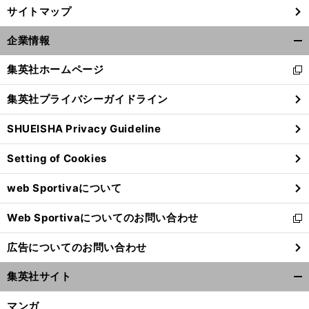
サイトマップ
前
へ
企業情報
開
く/
集英社ホームページ
新
閉
し
じ
集英社プライバシーガイドライン
い
る
ウ
SHUEISHA Privacy Guideline
ィ
ン
Setting of Cookies
ド
ウ
web Sportivaについて
で
開
Web Sportivaについてのお問い合わせ
く
新
し
広告についてのお問い合わせ
い
ウ
集英社サイト
ィ
開
ン
く/
マンガ
ド