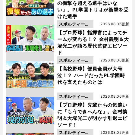
の衝撃を超える選手はいな
い」。PL学園トリオが衝撃を受
けた選手
スポルティーバ
2026.08.06更新
動画
【プロ野球】指揮官によってチ
ームが変わる！？ 金村義明＆大
塚光二が語る歴代監督エピソー
ド
スポルティーバ
2026.08.06更新
動画
【高校野球】部員全員が大号
泣！？ ハードだったPL学園時
代を支えたものとは
スポルティーバ
2026.08.06更新
動画
【プロ野球】先輩たちの気遣い
に「もうできへんな」。金村義
明＆大塚光二が明かす引退エピ
ソード！
スポルティーバ
2026.08.05更新