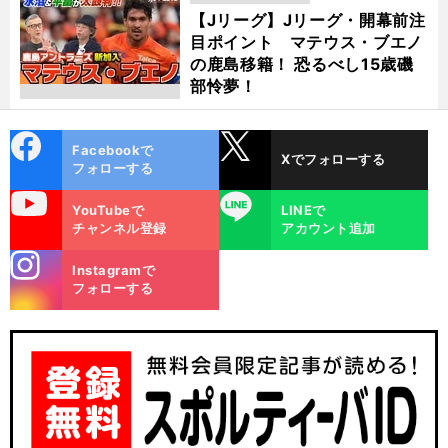
動画
【Jリーグ】Jリーグ・開幕前注
目ポイント マテウス・ブエノ
の鹿島移籍！ 恐るべし15歳磯
部怜夢！
cebo
X
Facebookで
Xでフォローする
ok
フォローする
uTube
LINE
YouTubeで
LINEで
チャンネル登録
アカウント追加
stagra
Instagramで
m
フォローする