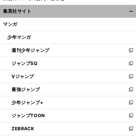
ウ
集英社サイト
ィ
開
ン
く/
マンガ
ド
閉
ウ
じ
少年マンガ
で
る
開
週刊少年ジャンプ
く
新
し
ジャンプSQ
い
新
ウ
し
Vジャンプ
ィ
い
新
ン
ウ
し
最強ジャンプ
ド
ィ
い
新
ウ
ン
ウ
し
少年ジャンプ+
で
ド
ィ
い
新
開
ウ
ン
ウ
し
ジャンプTOON
く
で
ド
ィ
い
新
開
ウ
ン
ウ
し
ZEBRACK
く
で
ド
ィ
い
新
開
ウ
ン
ウ