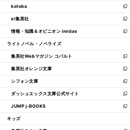
ウ
ン
ウ
し
kotoba
く
で
ド
ィ
い
新
開
ウ
ン
ウ
し
e!集英社
く
で
ド
ィ
い
新
開
ウ
ン
ウ
し
情報・知識＆オピニオン imidas
く
で
ド
ィ
い
新
開
ウ
ン
ウ
し
ライトノベル・ノベライズ
く
で
ド
ィ
い
開
ウ
ン
ウ
集英社Webマガジン コバルト
く
で
ド
ィ
新
開
ウ
ン
し
集英社オレンジ文庫
く
で
ド
い
新
開
ウ
ウ
し
シフォン文庫
く
で
ィ
い
新
開
ン
ウ
し
ダッシュエックス文庫公式サイト
く
ド
ィ
い
新
ウ
ン
ウ
し
JUMP j-BOOKS
で
ド
ィ
い
新
開
ウ
ン
ウ
し
キッズ
く
で
ド
ィ
い
開
ウ
ン
ウ