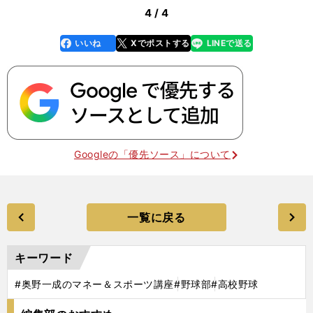
4 / 4
いいね
Xでポストする
LINEで送る
line
faceboo
x
k
Googleの「優先ソース」について
一覧に戻る
キーワード
#奥野一成のマネー＆スポーツ講座
#野球部
#高校野球