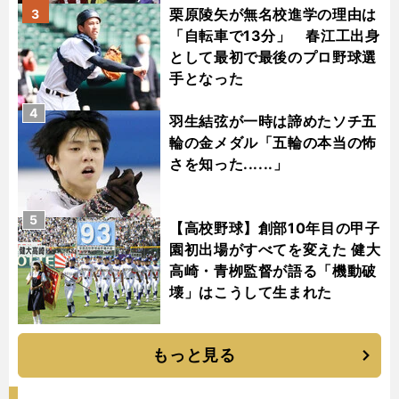
栗原陵矢が無名校進学の理由は
3
「自転車で13分」 春江工出身
として最初で最後のプロ野球選
手となった
4
羽生結弦が一時は諦めたソチ五
輪の金メダル「五輪の本当の怖
さを知った......」
5
【高校野球】創部10年目の甲子
園初出場がすべてを変えた 健大
高崎・青栁監督が語る「機動破
壊」はこうして生まれた
もっと見る