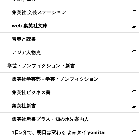
新
開
ウ
し
集英社 文芸ステーション
く
ィ
い
新
ン
ウ
し
web 集英社文庫
ド
ィ
い
新
ウ
ン
ウ
し
青春と読書
で
ド
ィ
い
新
開
ウ
ン
ウ
し
アジア人物史
く
で
ド
ィ
い
新
開
ウ
ン
ウ
し
学芸・ノンフィクション・新書
く
で
ド
ィ
い
開
ウ
ン
ウ
集英社学芸部 - 学芸・ノンフィクション
く
で
ド
ィ
新
開
ウ
ン
し
集英社ビジネス書
く
で
ド
い
新
開
ウ
ウ
し
集英社新書
く
で
ィ
い
新
開
ン
ウ
し
集英社新書プラス - 知の水先案内人
く
ド
ィ
い
新
ウ
ン
ウ
し
1日5分で、明日は変わる よみタイ yomitai
で
ド
ィ
い
新
開