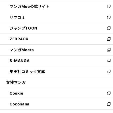
開
ン
ウ
し
マンガMee公式サイト
く
ド
ィ
い
新
ウ
ン
ウ
し
リマコミ
で
ド
ィ
い
新
開
ウ
ン
ウ
し
ジャンプTOON
く
で
ド
ィ
い
新
開
ウ
ン
ウ
し
ZEBRACK
く
で
ド
ィ
い
新
開
ウ
ン
ウ
し
マンガMeets
く
で
ド
ィ
い
新
開
ウ
ン
ウ
し
S-MANGA
く
で
ド
ィ
い
新
開
ウ
ン
ウ
し
集英社コミック文庫
く
で
ド
ィ
い
新
開
ウ
ン
ウ
し
女性マンガ
く
で
ド
ィ
い
開
ウ
ン
ウ
Cookie
く
で
ド
ィ
新
開
ウ
ン
し
Cocohana
く
で
ド
い
新
開
ウ
ウ
し