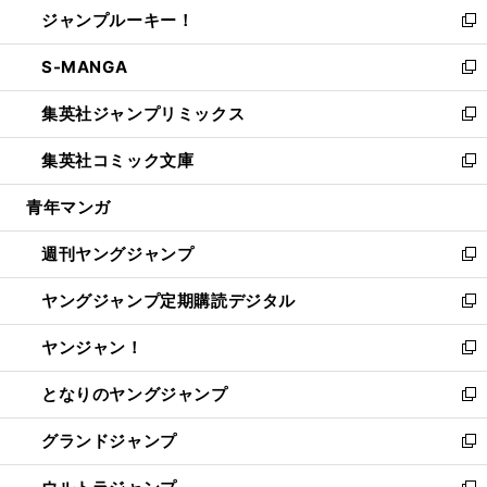
し
ジャンプルーキー！
く
で
ド
ィ
い
新
開
ウ
ン
ウ
し
S-MANGA
く
で
ド
ィ
い
新
開
ウ
ン
ウ
し
集英社ジャンプリミックス
く
で
ド
ィ
い
新
開
ウ
ン
ウ
し
集英社コミック文庫
く
で
ド
ィ
い
新
開
ウ
ン
ウ
し
青年マンガ
く
で
ド
ィ
い
開
ウ
ン
ウ
週刊ヤングジャンプ
く
で
ド
ィ
新
開
ウ
ン
し
ヤングジャンプ定期購読デジタル
く
で
ド
い
新
開
ウ
ウ
し
ヤンジャン！
く
で
ィ
い
新
開
ン
ウ
し
となりのヤングジャンプ
く
ド
ィ
い
新
ウ
ン
ウ
し
グランドジャンプ
で
ド
ィ
い
新
開
ウ
ン
ウ
し
く