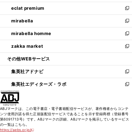
開
ウ
ン
ウ
し
eclat premium
く
で
ド
ィ
い
新
開
ウ
ン
ウ
し
mirabella
く
で
ド
ィ
い
新
開
ウ
ン
ウ
し
mirabella homme
く
で
ド
ィ
い
新
開
ウ
ン
ウ
し
zakka market
く
で
ド
ィ
い
新
開
ウ
ン
ウ
し
その他WEBサービス
く
で
ド
ィ
い
開
ウ
ン
ウ
集英社アドナビ
く
で
ド
ィ
新
開
ウ
ン
し
集英社エディターズ・ラボ
く
で
ド
い
新
開
ウ
ウ
し
く
で
ィ
い
開
ン
ウ
ABJマークは、この電子書店・電子書籍配信サービスが、著作権者からコンテ
く
ド
ィ
ンツ使用許諾を得た正規版配信サービスであることを示す登録商標（登録番号
ウ
ン
第6091713号）です。ABJマークの詳細、ABJマークを掲示しているサービス
で
ド
の一覧はこちら。
開
ウ
https://aebs.or.jp/
新