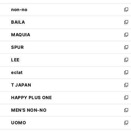
開
ウ
し
non-no
く
で
い
新
開
ウ
し
BAILA
く
ィ
い
新
ン
ウ
し
MAQUIA
ド
ィ
い
新
ウ
ン
ウ
し
SPUR
で
ド
ィ
い
新
開
ウ
ン
ウ
し
LEE
く
で
ド
ィ
い
新
開
ウ
ン
ウ
し
eclat
く
で
ド
ィ
い
新
開
ウ
ン
ウ
し
T JAPAN
く
で
ド
ィ
い
新
開
ウ
ン
ウ
し
HAPPY PLUS ONE
く
で
ド
ィ
い
新
開
ウ
ン
ウ
し
MEN'S NON-NO
く
で
ド
ィ
い
新
開
ウ
ン
ウ
し
UOMO
く
で
ド
ィ
い
新
開
ウ
ン
ウ
し