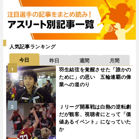
人気記事ランキング
今日
昨日
週間
月間
羽生結弦を覚醒させた「誰かの
1
ために」の思い 五輪連覇の偉
業への道のり
Ｊリーグ開幕戦は白熱の逆転劇
2
だが観客、視聴者にとって「価
値あるイベント」になっていた
か