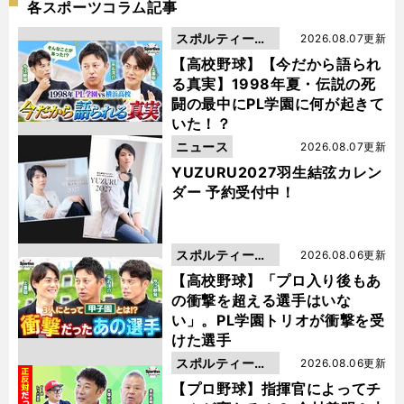
各スポーツコラム記事
スポルティーバ
2026.08.07更新
動画
【高校野球】【今だから語られ
る真実】1998年夏・伝説の死
闘の最中にPL学園に何が起きて
いた！？
ニュース
2026.08.07更新
YUZURU2027羽生結弦カレン
ダー 予約受付中！
スポルティーバ
2026.08.06更新
動画
【高校野球】「プロ入り後もあ
の衝撃を超える選手はいな
い」。PL学園トリオが衝撃を受
けた選手
スポルティーバ
2026.08.06更新
動画
【プロ野球】指揮官によってチ