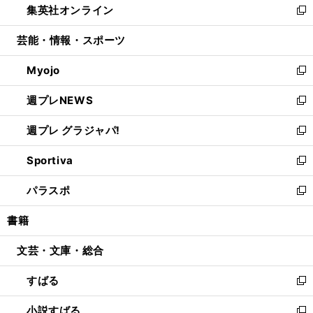
集英社オンライン
く
で
ド
ィ
い
新
開
ウ
ン
ウ
し
芸能・情報・スポーツ
く
で
ド
ィ
い
開
ウ
ン
ウ
Myojo
く
で
ド
ィ
新
開
ウ
ン
し
週プレNEWS
く
で
ド
い
新
開
ウ
ウ
し
週プレ グラジャパ!
く
で
ィ
い
新
開
ン
ウ
し
Sportiva
く
ド
ィ
い
新
ウ
ン
ウ
し
パラスポ
で
ド
ィ
い
新
開
ウ
ン
ウ
し
書籍
く
で
ド
ィ
い
開
ウ
ン
ウ
文芸・文庫・総合
く
で
ド
ィ
開
ウ
ン
すばる
く
で
ド
新
開
ウ
し
小説すばる
く
で
い