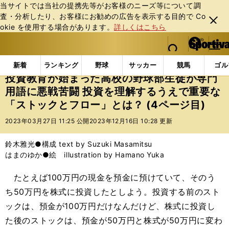
当サイトでは当社の提携先等がお客様のニーズ等について調
査・分析したり、お客様にお勧めの広告を表⽰する⽬的で Co
閉じ
okie を使⽤する場合があります。
詳しくはこちら
る
マイペ
web Sportiva (webスポルティーバ)
検索
メニュ
we
ー
エンタメ
その他
投資教育が始まった高校の野球部生
b
ジ
新着
ランキング
野球
サッカー
競馬
ゴル
ス
投資教育が始まった高校の野球部生徒が専門
ポ
用語に悪戦苦闘 投資を理解するうえで重要な
ル
「ストックとフロー」とは？ (4ページ目)
テ
ィ
2023年03月27日 11:25 公開
2023年12月16日 10:28 更新
ー
バ
鈴木雅光●構成 text by Suzuki Masamitsu
はまのゆか●絵 illustration by Hamano Yuka
たとえば100万円の現金を預金に預けていて、そのう
ち50万円を株式に投資したとしよう。投資する前のスト
ックは、預金が100万円だけなんだけど、株式に投資し
た後のストックは、預金が50万円と株式が50万円に変わ