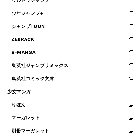
ウルトラジャンプ
で
ド
ィ
い
新
開
ウ
ン
ウ
し
少年ジャンプ+
く
で
ド
ィ
い
新
開
ウ
ン
ウ
し
ジャンプTOON
く
で
ド
ィ
い
新
開
ウ
ン
ウ
し
ZEBRACK
く
で
ド
ィ
い
新
開
ウ
ン
ウ
し
S-MANGA
く
で
ド
ィ
い
新
開
ウ
ン
ウ
し
集英社ジャンプリミックス
く
で
ド
ィ
い
新
開
ウ
ン
ウ
し
集英社コミック文庫
く
で
ド
ィ
い
新
開
ウ
ン
ウ
し
少女マンガ
く
で
ド
ィ
い
開
ウ
ン
ウ
りぼん
く
で
ド
ィ
新
開
ウ
ン
し
マーガレット
く
で
ド
い
新
開
ウ
ウ
し
別冊マーガレット
く
で
ィ
い
新