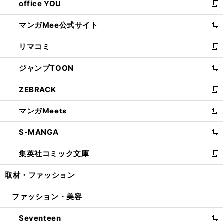
office YOU
く
で
ィ
い
新
開
ン
ウ
し
マンガMee公式サイト
く
ド
ィ
い
新
ウ
ン
ウ
し
リマコミ
で
ド
ィ
い
新
開
ウ
ン
ウ
し
ジャンプTOON
く
で
ド
ィ
い
新
開
ウ
ン
ウ
し
ZEBRACK
く
で
ド
ィ
い
新
開
ウ
ン
ウ
し
マンガMeets
く
で
ド
ィ
い
新
開
ウ
ン
ウ
し
S-MANGA
く
で
ド
ィ
い
新
開
ウ
ン
ウ
し
集英社コミック文庫
く
で
ド
ィ
い
新
開
ウ
ン
ウ
し
取材・ファッション
く
で
ド
ィ
い
開
ウ
ン
ウ
ファッション・美容
く
で
ド
ィ
開
ウ
ン
Seventeen
く
で
ド
新