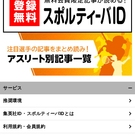
サービス
開
く/
推奨環境
閉
じ
集英社ID・スポルティーバIDとは
る
利用規約・会員規約