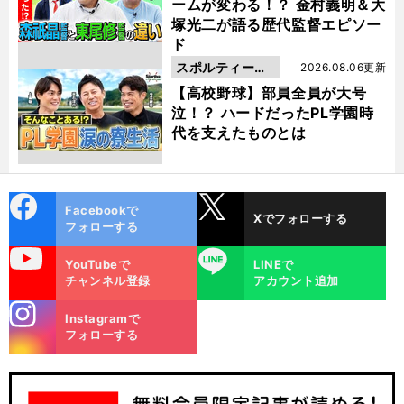
ームが変わる！？ 金村義明＆大
塚光二が語る歴代監督エピソー
ド
スポルティーバ
2026.08.06更新
動画
【高校野球】部員全員が大号
泣！？ ハードだったPL学園時
代を支えたものとは
cebo
X
Facebookで
Xでフォローする
ok
フォローする
uTube
LINE
YouTubeで
LINEで
チャンネル登録
アカウント追加
stagra
Instagramで
m
フォローする