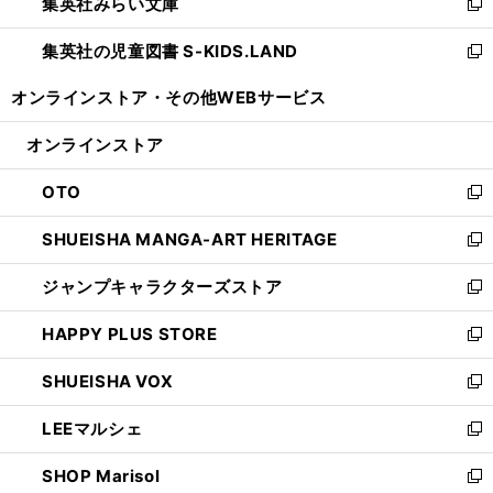
集英社みらい文庫
く
で
ド
ィ
新
開
ウ
ン
し
集英社の児童図書 S-KIDS.LAND
く
で
ド
い
新
開
ウ
ウ
し
オンラインストア・
その他WEBサービス
く
で
ィ
い
開
ン
ウ
オンラインストア
く
ド
ィ
ウ
ン
OTO
で
ド
新
開
ウ
し
SHUEISHA MANGA-ART HERITAGE
く
で
い
新
開
ウ
し
ジャンプキャラクターズストア
く
ィ
い
新
ン
ウ
し
HAPPY PLUS STORE
ド
ィ
い
新
ウ
ン
ウ
し
SHUEISHA VOX
で
ド
ィ
い
新
開
ウ
ン
ウ
し
LEEマルシェ
く
で
ド
ィ
い
新
開
ウ
ン
ウ
し
SHOP Marisol
く
で
ド
ィ
い
新