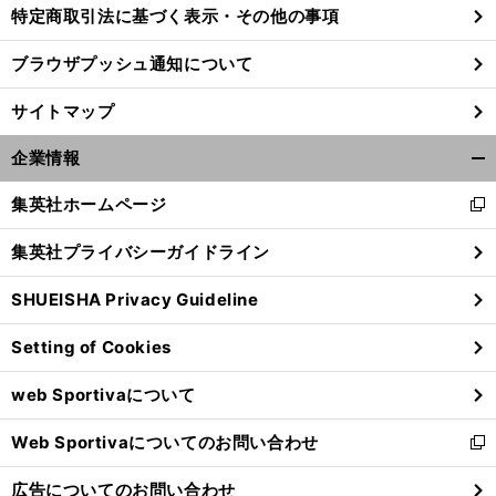
特定商取引法に基づく表示・その他の事項
ブラウザプッシュ通知について
つ
競
」
ば九郎の人生相談「
馬がなかなか当たりません
サイトマップ
企業情報
開
く/
集英社ホームページ
新
閉
し
じ
集英社プライバシーガイドライン
い
る
ウ
SHUEISHA Privacy Guideline
ィ
ン
Setting of Cookies
ド
ウ
web Sportivaについて
で
開
Web Sportivaについてのお問い合わせ
く
新
し
広告についてのお問い合わせ
い