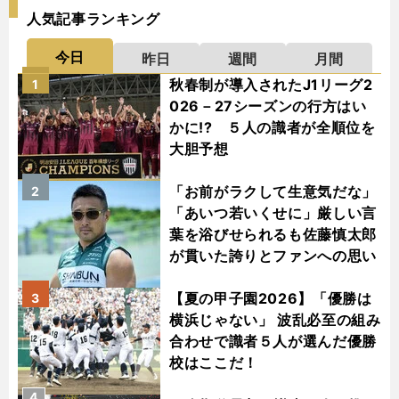
人気記事ランキング
今日
昨日
週間
月間
秋春制が導入されたJ1リーグ2
1
026－27シーズンの行方はい
かに!? ５人の識者が全順位を
大胆予想
「お前がラクして生意気だな」
2
「あいつ若いくせに」厳しい言
葉を浴びせられるも佐藤慎太郎
が貫いた誇りとファンへの思い
【夏の甲子園2026】「優勝は
3
横浜じゃない」 波乱必至の組み
合わせで識者５人が選んだ優勝
校はここだ！
4