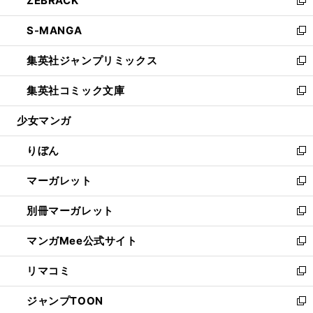
ZEBRACK
で
ド
ィ
い
新
開
ウ
ン
ウ
し
S-MANGA
く
で
ド
ィ
い
新
開
ウ
ン
ウ
し
集英社ジャンプリミックス
く
で
ド
ィ
い
新
開
ウ
ン
ウ
し
集英社コミック文庫
く
で
ド
ィ
い
新
開
ウ
ン
ウ
し
少女マンガ
く
で
ド
ィ
い
開
ウ
ン
ウ
りぼん
く
で
ド
ィ
新
開
ウ
ン
し
マーガレット
く
で
ド
い
新
開
ウ
ウ
し
別冊マーガレット
く
で
ィ
い
新
開
ン
ウ
し
マンガMee公式サイト
く
ド
ィ
い
新
ウ
ン
ウ
し
リマコミ
で
ド
ィ
い
新
開
ウ
ン
ウ
し
ジャンプTOON
く
で
ド
ィ
い
新