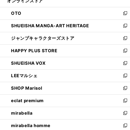
オンラインストア
く
ド
ィ
ウ
ン
OTO
で
ド
新
開
ウ
し
SHUEISHA MANGA-ART HERITAGE
く
で
い
新
開
ウ
し
ジャンプキャラクターズストア
く
ィ
い
新
ン
ウ
し
HAPPY PLUS STORE
ド
ィ
い
新
ウ
ン
ウ
し
SHUEISHA VOX
で
ド
ィ
い
新
開
ウ
ン
ウ
し
LEEマルシェ
く
で
ド
ィ
い
新
開
ウ
ン
ウ
し
SHOP Marisol
く
で
ド
ィ
い
新
開
ウ
ン
ウ
し
eclat premium
く
で
ド
ィ
い
新
開
ウ
ン
ウ
し
mirabella
く
で
ド
ィ
い
新
開
ウ
ン
ウ
し
mirabella homme
く
で
ド
ィ
い
新