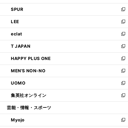
ウ
ン
ウ
し
SPUR
で
ド
ィ
い
新
開
ウ
ン
ウ
し
LEE
く
で
ド
ィ
い
新
開
ウ
ン
ウ
し
eclat
く
で
ド
ィ
い
新
開
ウ
ン
ウ
し
T JAPAN
く
で
ド
ィ
い
新
開
ウ
ン
ウ
し
HAPPY PLUS ONE
く
で
ド
ィ
い
新
開
ウ
ン
ウ
し
MEN'S NON-NO
く
で
ド
ィ
い
新
開
ウ
ン
ウ
し
UOMO
く
で
ド
ィ
い
新
開
ウ
ン
ウ
し
集英社オンライン
く
で
ド
ィ
い
新
開
ウ
ン
ウ
し
芸能・情報・スポーツ
く
で
ド
ィ
い
開
ウ
ン
ウ
Myojo
く
で
ド
ィ
新
開
ウ
ン
し