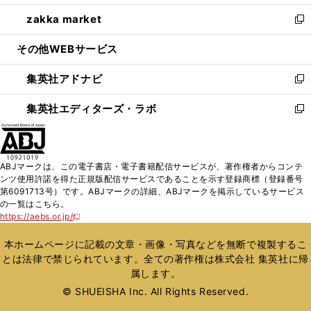
開
ウ
ン
ウ
し
zakka market
く
で
ド
ィ
い
新
開
ウ
ン
ウ
し
その他WEBサービス
く
で
ド
ィ
い
開
ウ
ン
ウ
集英社アドナビ
く
で
ド
ィ
新
開
ウ
ン
し
集英社エディターズ・ラボ
く
で
ド
い
新
開
ウ
ウ
し
く
で
ィ
い
開
ン
ウ
ABJマークは、この電子書店・電子書籍配信サービスが、著作権者からコンテ
く
ド
ィ
ンツ使用許諾を得た正規版配信サービスであることを示す登録商標（登録番号
ウ
ン
第6091713号）です。ABJマークの詳細、ABJマークを掲示しているサービス
で
ド
の一覧はこちら。
開
ウ
https://aebs.or.jp/
新
く
で
し
い
開
本ホームページに記載の文章・画像・写真などを無断で複製するこ
ウ
く
とは法律で禁じられています。全ての著作権は株式会社 集英社に帰
ィ
属します。
ン
ド
© SHUEISHA Inc. All Rights Reserved.
ウ
で