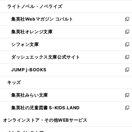
ウ
ン
ウ
し
ライトノベル・ノベライズ
く
で
ド
ィ
い
開
ウ
ン
ウ
集英社Webマガジン コバルト
く
で
ド
ィ
新
開
ウ
ン
し
集英社オレンジ文庫
く
で
ド
い
新
開
ウ
ウ
し
シフォン文庫
く
で
ィ
い
新
開
ン
ウ
し
ダッシュエックス文庫公式サイト
く
ド
ィ
い
新
ウ
ン
ウ
し
JUMP j-BOOKS
で
ド
ィ
い
新
開
ウ
ン
ウ
し
キッズ
く
で
ド
ィ
い
開
ウ
ン
ウ
集英社みらい文庫
く
で
ド
ィ
新
開
ウ
ン
し
集英社の児童図書 S-KIDS.LAND
く
で
ド
い
新
開
ウ
ウ
し
オンラインストア・
その他WEBサービス
く
で
ィ
い
開
ン
ウ