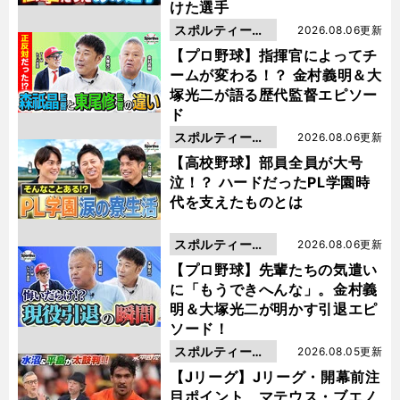
けた選手
スポルティーバ
2026.08.06更新
動画
【プロ野球】指揮官によってチ
ームが変わる！？ 金村義明＆大
塚光二が語る歴代監督エピソー
ド
スポルティーバ
2026.08.06更新
動画
【高校野球】部員全員が大号
泣！？ ハードだったPL学園時
代を支えたものとは
スポルティーバ
2026.08.06更新
動画
【プロ野球】先輩たちの気遣い
に「もうできへんな」。金村義
明＆大塚光二が明かす引退エピ
ソード！
スポルティーバ
2026.08.05更新
動画
【Jリーグ】Jリーグ・開幕前注
目ポイント マテウス・ブエノ