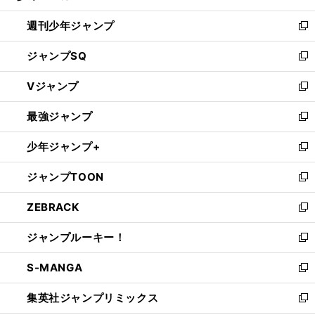
る
開
週刊少年ジャンプ
く
新
し
ジャンプSQ
い
新
ウ
し
Vジャンプ
ィ
い
新
ン
ウ
し
最強ジャンプ
ド
ィ
い
新
ウ
ン
ウ
し
少年ジャンプ+
で
ド
ィ
い
新
開
ウ
ン
ウ
し
ジャンプTOON
く
で
ド
ィ
い
新
開
ウ
ン
ウ
し
ZEBRACK
く
で
ド
ィ
い
新
開
ウ
ン
ウ
し
ジャンプルーキー！
く
で
ド
ィ
い
新
開
ウ
ン
ウ
し
S-MANGA
く
で
ド
ィ
い
新
開
ウ
ン
ウ
し
集英社ジャンプリミックス
く
で
ド
ィ
い
新
開
ウ
ン
ウ