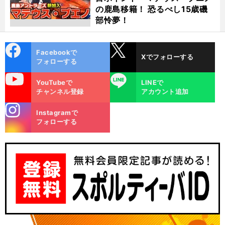
の鹿島移籍！ 恐るべし15歳磯
部怜夢！
cebo
X
Facebookで
Xでフォローする
ok
フォローする
uTube
LINE
YouTubeで
LINEで
チャンネル登録
アカウント追加
stagra
Instagramで
m
フォローする