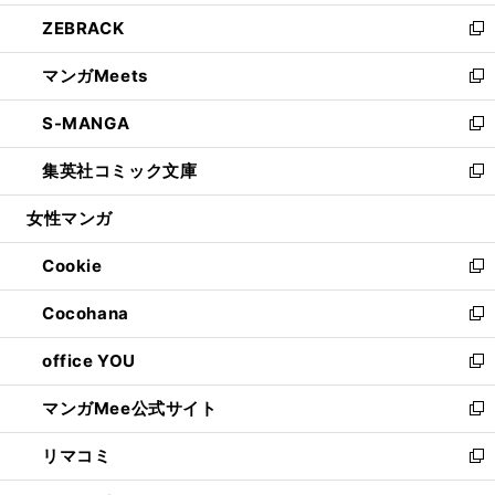
開
ウ
ン
ウ
し
ZEBRACK
く
で
ド
ィ
い
新
開
ウ
ン
ウ
し
マンガMeets
く
で
ド
ィ
い
新
開
ウ
ン
ウ
し
S-MANGA
く
で
ド
ィ
い
新
開
ウ
ン
ウ
し
集英社コミック文庫
く
で
ド
ィ
い
新
開
ウ
ン
ウ
し
女性マンガ
く
で
ド
ィ
い
開
ウ
ン
ウ
Cookie
く
で
ド
ィ
新
開
ウ
ン
し
Cocohana
く
で
ド
い
新
開
ウ
ウ
し
office YOU
く
で
ィ
い
新
開
ン
ウ
し
マンガMee公式サイト
く
ド
ィ
い
新
ウ
ン
ウ
し
リマコミ
で
ド
ィ
い
新
開
ウ
ン
ウ
し