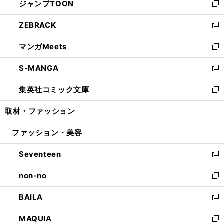
ジャンプTOON
く
で
ド
ィ
い
新
開
ウ
ン
ウ
し
ZEBRACK
く
で
ド
ィ
い
新
開
ウ
ン
ウ
し
マンガMeets
く
で
ド
ィ
い
新
開
ウ
ン
ウ
し
S-MANGA
く
で
ド
ィ
い
新
開
ウ
ン
ウ
し
集英社コミック文庫
く
で
ド
ィ
い
新
開
ウ
ン
ウ
し
取材・ファッション
く
で
ド
ィ
い
開
ウ
ン
ウ
ファッション・美容
く
で
ド
ィ
開
ウ
ン
Seventeen
く
で
ド
新
開
ウ
し
non-no
く
で
い
新
開
ウ
し
BAILA
く
ィ
い
新
ン
ウ
し
MAQUIA
ド
ィ
い
新