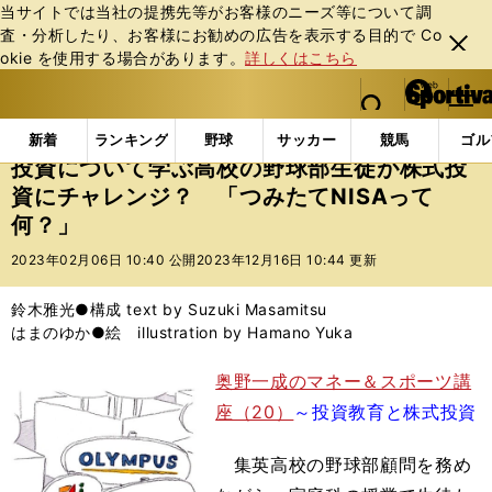
当サイトでは当社の提携先等がお客様のニーズ等について調
査・分析したり、お客様にお勧めの広告を表⽰する⽬的で Co
閉じ
okie を使⽤する場合があります。
詳しくはこちら
る
マイペ
web Sportiva (webスポルティーバ)
検索
メニュ
we
ー
エンタメ
その他
投資について学ぶ高校の野球部生徒
b
ジ
新着
ランキング
野球
サッカー
競馬
ゴル
ス
投資について学ぶ高校の野球部生徒が株式投
ポ
資にチャレンジ？ 「つみたてNISAって
ル
何？」
テ
ィ
2023年02月06日 10:40 公開
2023年12月16日 10:44 更新
ー
バ
鈴木雅光●構成 text by Suzuki Masamitsu
はまのゆか●絵 illustration by Hamano Yuka
奥野一成のマネー＆スポーツ講
座（20）
～投資教育と株式投資
集英高校の野球部顧問を務め