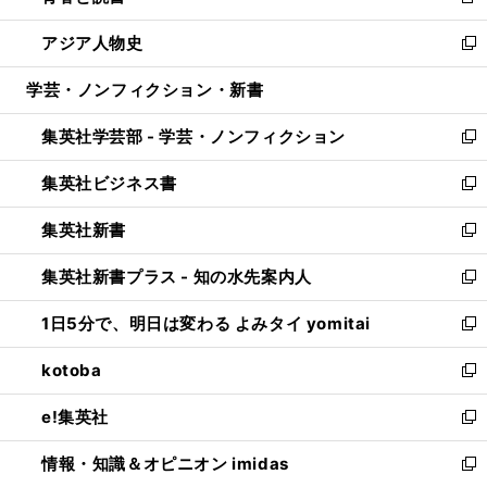
新
開
ウ
ン
ウ
し
アジア人物史
く
で
ド
ィ
い
新
開
ウ
ン
ウ
し
学芸・ノンフィクション・新書
く
で
ド
ィ
い
開
ウ
ン
ウ
集英社学芸部 - 学芸・ノンフィクション
く
で
ド
ィ
新
開
ウ
ン
し
集英社ビジネス書
く
で
ド
い
新
開
ウ
ウ
し
集英社新書
く
で
ィ
い
新
開
ン
ウ
し
集英社新書プラス - 知の水先案内人
く
ド
ィ
い
新
ウ
ン
ウ
し
1日5分で、明日は変わる よみタイ yomitai
で
ド
ィ
い
新
開
ウ
ン
ウ
し
kotoba
く
で
ド
ィ
い
新
開
ウ
ン
ウ
し
e!集英社
く
で
ド
ィ
い
新
開
ウ
ン
ウ
し
情報・知識＆オピニオン imidas
く
で
ド
ィ
い
新
開