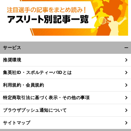
サービス
開
く/
推奨環境
閉
中
」
前
じ
へ
集英社ID・スポルティーバIDとは
る
利用規約・会員規約
特定商取引法に基づく表示・その他の事項
ブラウザプッシュ通知について
サイトマップ