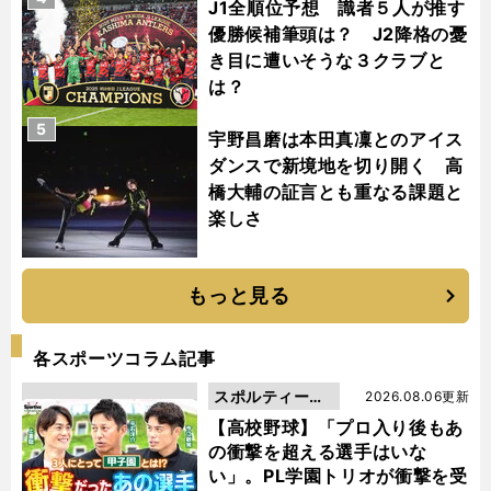
J1全順位予想 識者５人が推す
優勝候補筆頭は？ J2降格の憂
き目に遭いそうな３クラブと
は？
5
宇野昌磨は本田真凜とのアイス
ダンスで新境地を切り開く 高
橋大輔の証言とも重なる課題と
楽しさ
もっと見る
各スポーツコラム記事
スポルティーバ
2026.08.06更新
動画
【高校野球】「プロ入り後もあ
の衝撃を超える選手はいな
い」。PL学園トリオが衝撃を受