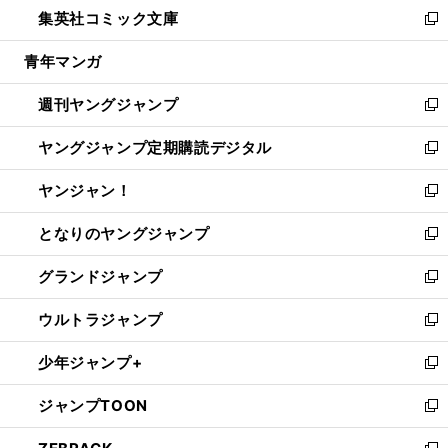
し
集英社コミック文庫
く
で
ド
ィ
い
新
開
ウ
ン
ウ
し
青年マンガ
く
で
ド
ィ
い
開
ウ
ン
ウ
週刊ヤングジャンプ
く
で
ド
ィ
新
開
ウ
ン
し
ヤングジャンプ定期購読デジタル
く
で
ド
い
新
開
ウ
ウ
し
ヤンジャン！
く
で
ィ
い
新
開
ン
ウ
し
となりのヤングジャンプ
く
ド
ィ
い
新
ウ
ン
ウ
し
グランドジャンプ
で
ド
ィ
い
新
開
ウ
ン
ウ
し
ウルトラジャンプ
く
で
ド
ィ
い
新
開
ウ
ン
ウ
し
少年ジャンプ+
く
で
ド
ィ
い
新
開
ウ
ン
ウ
し
ジャンプTOON
く
で
ド
ィ
い
新
開
ウ
ン
ウ
し
く