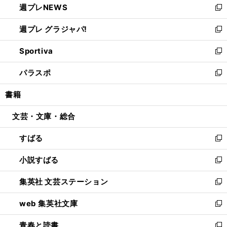
週プレNEWS
く
で
ド
い
新
開
ウ
ウ
し
週プレ グラジャパ!
く
で
ィ
い
新
開
ン
ウ
し
Sportiva
く
ド
ィ
い
新
ウ
ン
ウ
し
パラスポ
で
ド
ィ
い
新
開
ウ
ン
ウ
し
書籍
く
で
ド
ィ
い
開
ウ
ン
ウ
文芸・文庫・総合
く
で
ド
ィ
開
ウ
ン
すばる
く
で
ド
新
開
ウ
し
小説すばる
く
で
い
新
開
ウ
し
集英社 文芸ステーション
く
ィ
い
新
ン
ウ
し
web 集英社文庫
ド
ィ
い
新
ウ
ン
ウ
し
青春と読書
で
ド
ィ
い