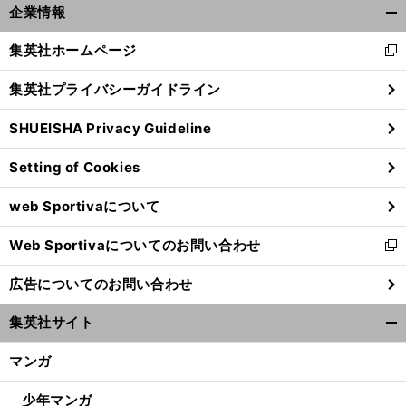
企業情報
開
く/
集英社ホームページ
新
閉
し
じ
集英社プライバシーガイドライン
い
る
ウ
SHUEISHA Privacy Guideline
ィ
ン
Setting of Cookies
ド
ウ
web Sportivaについて
で
開
Web Sportivaについてのお問い合わせ
く
新
し
広告についてのお問い合わせ
い
ウ
集英社サイト
ィ
開
ン
く/
マンガ
ド
閉
ウ
じ
少年マンガ
で