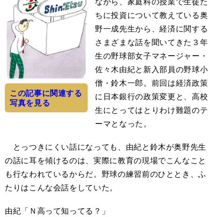
ながら、家庭科の授業で生徒た
ちに投資について教えている奥
野一成先生から、経済に関する
さまざまな話を聞いてきた３年
生の野球部女子マネージャー・
佐々木由紀と新入部員の野球小
僧・鈴木一郎。前回は経済政策
この記事に関連する
に日本銀行の政策変更と、高校
写真を見る
生にとってはとりわけ難題のテ
ーマとなった。
とっつきにくい話になっても、由紀と鈴木が奥野先生
の話に耳を傾けるのは、実際に教育の現場でこんなこと
も行なわれているからだ。野球の練習前のひととき、ふ
たりはこんな会話をしていた。
由紀「Ｎ高って知ってる？」