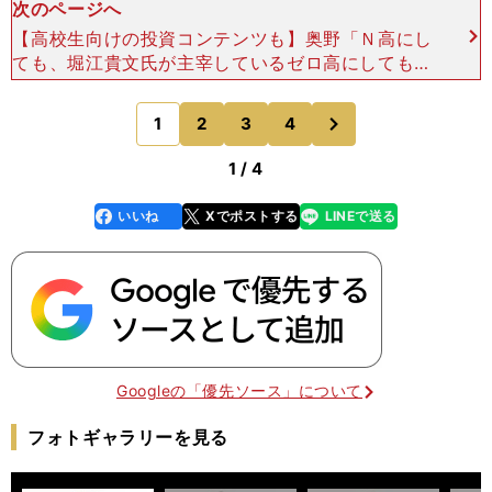
次のページへ
【高校生向けの投資コンテンツも】奥野「Ｎ高にし
ても、堀江貴文氏が主宰しているゼロ高にしても、
とてもいい試みだと思うんだ。なぜなら、学校の先
生ってどうしても『お金は汚いもの』という教え方
次
1
2
3
4
のページへ
になってしまい
1 / 4
いいね
Xでポストする
LINEで送る
line
faceboo
x
k
Googleの「優先ソース」について
フォトギャラリーを見る