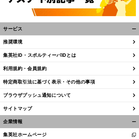
サービス
開
く/
推奨環境
閉
じ
集英社ID・スポルティーバIDとは
る
利用規約・会員規約
特定商取引法に基づく表示・その他の事項
ブラウザプッシュ通知について
サイトマップ
企業情報
開
く/
集英社ホームページ
新
閉