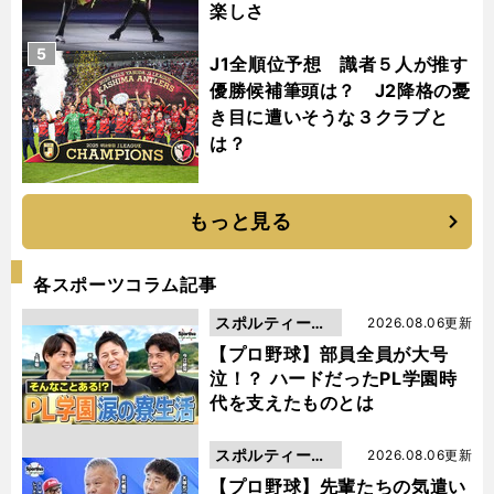
楽しさ
5
J1全順位予想 識者５人が推す
優勝候補筆頭は？ J2降格の憂
き目に遭いそうな３クラブと
は？
もっと見る
各スポーツコラム記事
スポルティーバ
2026.08.06更新
動画
【プロ野球】部員全員が大号
泣！？ ハードだったPL学園時
代を支えたものとは
スポルティーバ
2026.08.06更新
動画
【プロ野球】先輩たちの気遣い