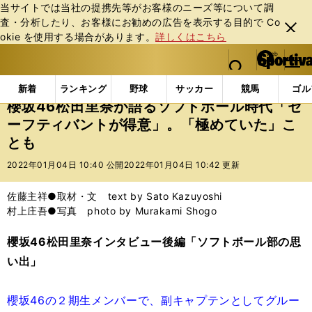
当サイトでは当社の提携先等がお客様のニーズ等について調
査・分析したり、お客様にお勧めの広告を表⽰する⽬的で Co
閉じ
okie を使⽤する場合があります。
詳しくはこちら
る
マイペ
web Sportiva (webスポルティーバ)
検索
メニュ
we
ー
エンタメ
その他
櫻坂46松田里奈が語るソフトボー
b
ジ
新着
ランキング
野球
サッカー
競馬
ゴル
ス
櫻坂46松田里奈が語るソフトボール時代「セ
ポ
ーフティバントが得意」。「極めていた」こ
ル
とも
テ
ィ
2022年01月04日 10:40 公開
2022年01月04日 10:42 更新
ー
バ
佐藤主祥●取材・文 text by Sato Kazuyoshi
村上庄吾●写真 photo by Murakami Shogo
櫻坂46松田里奈インタビュー後編「ソフトボール部の思
い出」
櫻坂46の２期生メンバーで、副キャプテンとしてグルー