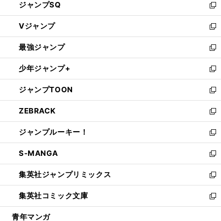
ジャンプSQ
い
新
ウ
し
Vジャンプ
ィ
い
新
ン
ウ
し
最強ジャンプ
ド
ィ
い
新
ウ
ン
ウ
し
少年ジャンプ+
で
ド
ィ
い
新
開
ウ
ン
ウ
し
ジャンプTOON
く
で
ド
ィ
い
新
開
ウ
ン
ウ
し
ZEBRACK
く
で
ド
ィ
い
新
開
ウ
ン
ウ
し
ジャンプルーキー！
く
で
ド
ィ
い
新
開
ウ
ン
ウ
し
S-MANGA
く
で
ド
ィ
い
新
開
ウ
ン
ウ
し
集英社ジャンプリミックス
く
で
ド
ィ
い
新
開
ウ
ン
ウ
し
集英社コミック文庫
く
で
ド
ィ
い
新
開
ウ
ン
ウ
し
青年マンガ
く
で
ド
ィ
い