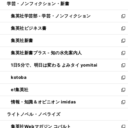
学芸・ノンフィクション・新書
く
で
ド
ィ
い
開
ウ
ン
ウ
集英社学芸部 - 学芸・ノンフィクション
く
で
ド
ィ
新
開
ウ
ン
し
集英社ビジネス書
く
で
ド
い
新
開
ウ
ウ
し
集英社新書
く
で
ィ
い
新
開
ン
ウ
し
集英社新書プラス - 知の水先案内人
く
ド
ィ
い
新
ウ
ン
ウ
し
1日5分で、明日は変わる よみタイ yomitai
で
ド
ィ
い
新
開
ウ
ン
ウ
し
kotoba
く
で
ド
ィ
い
新
開
ウ
ン
ウ
し
e!集英社
く
で
ド
ィ
い
新
開
ウ
ン
ウ
し
情報・知識＆オピニオン imidas
く
で
ド
ィ
い
新
開
ウ
ン
ウ
し
ライトノベル・ノベライズ
く
で
ド
ィ
い
開
ウ
ン
ウ
集英社Webマガジン コバルト
く
で
ド
ィ
新