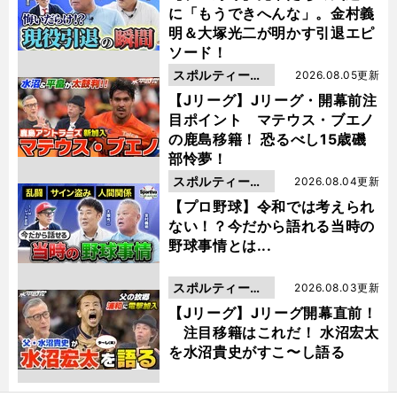
に「もうできへんな」。金村義
明＆大塚光二が明かす引退エピ
ソード！
スポルティーバ
2026.08.05更新
動画
【Jリーグ】Jリーグ・開幕前注
目ポイント マテウス・ブエノ
の鹿島移籍！ 恐るべし15歳磯
部怜夢！
スポルティーバ
2026.08.04更新
動画
【プロ野球】令和では考えられ
ない！？今だから語れる当時の
野球事情とは...
スポルティーバ
2026.08.03更新
動画
【Jリーグ】Jリーグ開幕直前！
注目移籍はこれだ！ 水沼宏太
を水沼貴史がすこ〜し語る