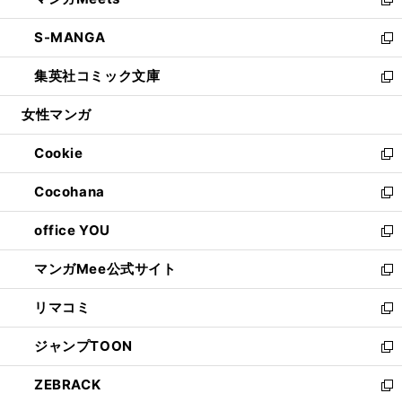
ド
ィ
い
新
開
ウ
ン
ウ
し
S-MANGA
く
で
ド
ィ
い
新
開
ウ
ン
ウ
し
集英社コミック文庫
く
で
ド
ィ
い
新
開
ウ
ン
ウ
し
女性マンガ
く
で
ド
ィ
い
開
ウ
ン
ウ
Cookie
く
で
ド
ィ
新
開
ウ
ン
し
Cocohana
く
で
ド
い
新
開
ウ
ウ
し
office YOU
く
で
ィ
い
新
開
ン
ウ
し
マンガMee公式サイト
く
ド
ィ
い
新
ウ
ン
ウ
し
リマコミ
で
ド
ィ
い
新
開
ウ
ン
ウ
し
ジャンプTOON
く
で
ド
ィ
い
新
開
ウ
ン
ウ
し
ZEBRACK
く
で
ド
ィ
い
新