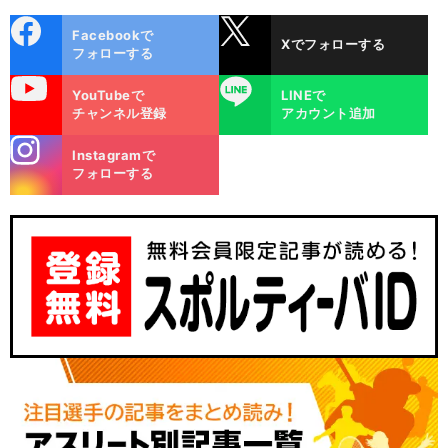
cebo
X
Facebookで
Xでフォローする
ok
フォローする
uTube
LINE
YouTubeで
LINEで
チャンネル登録
アカウント追加
stagra
Instagramで
m
フォローする
前
へ