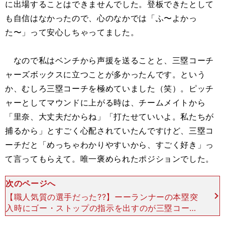
に出場することはできませんでした。登板できたとして
も自信はなかったので、心のなかでは「ふ〜よかっ
た〜」って安心しちゃってました。
なので私はベンチから声援を送ることと、三塁コーチ
ャーズボックスに立つことが多かったんです。という
か、むしろ三塁コーチを極めていました（笑）。ピッチ
ャーとしてマウンドに上がる時は、チームメイトから
「里奈、大丈夫だからね」「打たせていいよ。私たちが
捕るから」とすごく心配されていたんですけど、三塁コ
ーチだと「めっちゃわかりやすいから、すごく好き」っ
て言ってもらえて。唯一褒められたポジションでした。
次のページへ
【職人気質の選手だった??】ーーランナーの本塁突
入時にゴー・ストップの指示を出すのが三塁コーチ
の役割。判断力が優れていたのですかね？松田 自