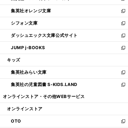
開
ウ
ン
し
集英社オレンジ文庫
く
で
ド
い
新
開
ウ
ウ
し
シフォン文庫
く
で
ィ
い
新
開
ン
ウ
し
ダッシュエックス文庫公式サイト
く
ド
ィ
い
新
ウ
ン
ウ
し
JUMP j-BOOKS
で
ド
ィ
い
新
開
ウ
ン
ウ
し
キッズ
く
で
ド
ィ
い
開
ウ
ン
ウ
集英社みらい文庫
く
で
ド
ィ
新
開
ウ
ン
し
集英社の児童図書 S-KIDS.LAND
く
で
ド
い
新
開
ウ
ウ
し
オンラインストア・
その他WEBサービス
く
で
ィ
い
開
ン
ウ
オンラインストア
く
ド
ィ
ウ
ン
OTO
で
ド
新
開
ウ