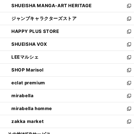
し
SHUEISHA MANGA-ART HERITAGE
く
で
い
新
開
ウ
し
ジャンプキャラクターズストア
く
ィ
い
新
ン
ウ
し
HAPPY PLUS STORE
ド
ィ
い
新
ウ
ン
ウ
し
SHUEISHA VOX
で
ド
ィ
い
新
開
ウ
ン
ウ
し
LEEマルシェ
く
で
ド
ィ
い
新
開
ウ
ン
ウ
し
SHOP Marisol
く
で
ド
ィ
い
新
開
ウ
ン
ウ
し
eclat premium
く
で
ド
ィ
い
新
開
ウ
ン
ウ
し
mirabella
く
で
ド
ィ
い
新
開
ウ
ン
ウ
し
mirabella homme
く
で
ド
ィ
い
新
開
ウ
ン
ウ
し
zakka market
く
で
ド
ィ
い
新
開
ウ
ン
ウ
し