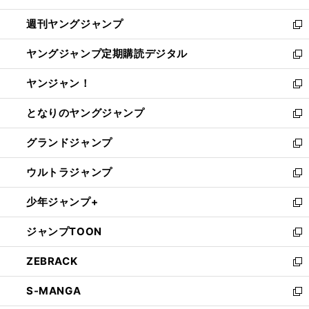
開
ウ
ン
ウ
週刊ヤングジャンプ
く
で
ド
ィ
新
開
ウ
ン
し
ヤングジャンプ定期購読デジタル
く
で
ド
い
新
開
ウ
ウ
し
ヤンジャン！
く
で
ィ
い
新
開
ン
ウ
し
となりのヤングジャンプ
く
ド
ィ
い
新
ウ
ン
ウ
し
グランドジャンプ
で
ド
ィ
い
新
開
ウ
ン
ウ
し
ウルトラジャンプ
く
で
ド
ィ
い
新
開
ウ
ン
ウ
し
少年ジャンプ+
く
で
ド
ィ
い
新
開
ウ
ン
ウ
し
ジャンプTOON
く
で
ド
ィ
い
新
開
ウ
ン
ウ
し
ZEBRACK
く
で
ド
ィ
い
新
開
ウ
ン
ウ
し
S-MANGA
く
で
ド
ィ
い
新
開
ウ
ン
ウ
し