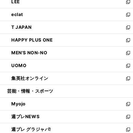
LEE
く
で
ド
ィ
い
新
開
ウ
ン
ウ
し
eclat
く
で
ド
ィ
い
新
開
ウ
ン
ウ
し
T JAPAN
く
で
ド
ィ
い
新
開
ウ
ン
ウ
し
HAPPY PLUS ONE
く
で
ド
ィ
い
新
開
ウ
ン
ウ
し
MEN'S NON-NO
く
で
ド
ィ
い
新
開
ウ
ン
ウ
し
UOMO
く
で
ド
ィ
い
新
開
ウ
ン
ウ
し
集英社オンライン
く
で
ド
ィ
い
新
開
ウ
ン
ウ
し
芸能・情報・スポーツ
く
で
ド
ィ
い
開
ウ
ン
ウ
Myojo
く
で
ド
ィ
新
開
ウ
ン
し
週プレNEWS
く
で
ド
い
新
開
ウ
ウ
し
週プレ グラジャパ!
く
で
ィ
い
新