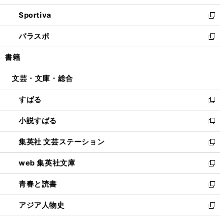
開
ン
ウ
し
Sportiva
く
ド
ィ
い
新
ウ
ン
ウ
し
パラスポ
で
ド
ィ
い
新
開
ウ
ン
ウ
し
書籍
く
で
ド
ィ
い
開
ウ
ン
ウ
文芸・文庫・総合
く
で
ド
ィ
開
ウ
ン
すばる
く
で
ド
新
開
ウ
し
小説すばる
く
で
い
新
開
ウ
し
集英社 文芸ステーション
く
ィ
い
新
ン
ウ
し
web 集英社文庫
ド
ィ
い
新
ウ
ン
ウ
し
青春と読書
で
ド
ィ
い
新
開
ウ
ン
ウ
し
アジア人物史
く
で
ド
ィ
い
新
開
ウ
ン
ウ
し