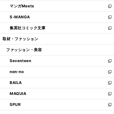
開
ウ
ン
ウ
し
マンガMeets
く
で
ド
ィ
い
新
開
ウ
ン
ウ
し
S-MANGA
く
で
ド
ィ
い
新
開
ウ
ン
ウ
し
集英社コミック文庫
く
で
ド
ィ
い
新
開
ウ
ン
ウ
し
取材・ファッション
く
で
ド
ィ
い
開
ウ
ン
ウ
ファッション・美容
く
で
ド
ィ
開
ウ
ン
Seventeen
く
で
ド
新
開
ウ
し
non-no
く
で
い
新
開
ウ
し
BAILA
く
ィ
い
新
ン
ウ
し
MAQUIA
ド
ィ
い
新
ウ
ン
ウ
し
SPUR
で
ド
ィ
い
新
開
ウ
ン
ウ
し