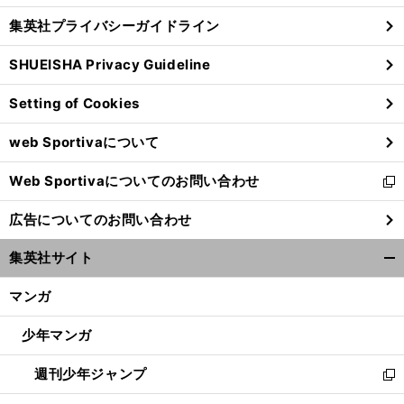
し
じ
集英社プライバシーガイドライン
い
る
ウ
SHUEISHA Privacy Guideline
ィ
ン
Setting of Cookies
ド
ウ
web Sportivaについて
で
開
Web Sportivaについてのお問い合わせ
く
新
し
広告についてのお問い合わせ
い
ウ
集英社サイト
ィ
開
ン
く/
マンガ
ド
閉
ウ
じ
少年マンガ
で
る
開
週刊少年ジャンプ
く
新
し