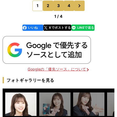
信を持って指示はできていました。たとえば、ライ
次
1
2
3
4
のページへ
ト側に打球が
1 / 4
いいね
Xでポストする
LINEで送る
line
faceboo
x
k
Googleの「優先ソース」について
フォトギャラリーを見る