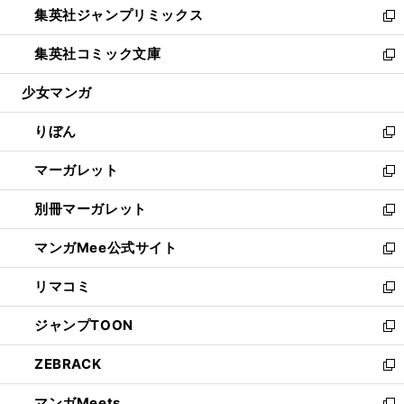
集英社ジャンプリミックス
く
で
ド
ィ
い
新
開
ウ
ン
ウ
し
集英社コミック文庫
く
で
ド
ィ
い
新
開
ウ
ン
ウ
し
少女マンガ
く
で
ド
ィ
い
開
ウ
ン
ウ
りぼん
く
で
ド
ィ
新
開
ウ
ン
し
マーガレット
く
で
ド
い
新
開
ウ
ウ
し
別冊マーガレット
く
で
ィ
い
新
開
ン
ウ
し
マンガMee公式サイト
く
ド
ィ
い
新
ウ
ン
ウ
し
リマコミ
で
ド
ィ
い
新
開
ウ
ン
ウ
し
ジャンプTOON
く
で
ド
ィ
い
新
開
ウ
ン
ウ
し
ZEBRACK
く
で
ド
ィ
い
新
開
ウ
ン
ウ
し
マンガMeets
く
で