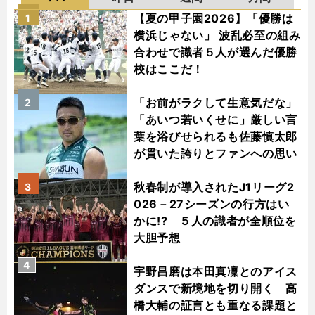
【夏の甲子園2026】「優勝は
1
横浜じゃない」 波乱必至の組み
合わせで識者５人が選んだ優勝
校はここだ！
「お前がラクして生意気だな」
2
「あいつ若いくせに」厳しい言
葉を浴びせられるも佐藤慎太郎
が貫いた誇りとファンへの思い
秋春制が導入されたJ1リーグ2
3
026－27シーズンの行方はい
かに!? ５人の識者が全順位を
大胆予想
4
宇野昌磨は本田真凜とのアイス
ダンスで新境地を切り開く 高
橋大輔の証言とも重なる課題と