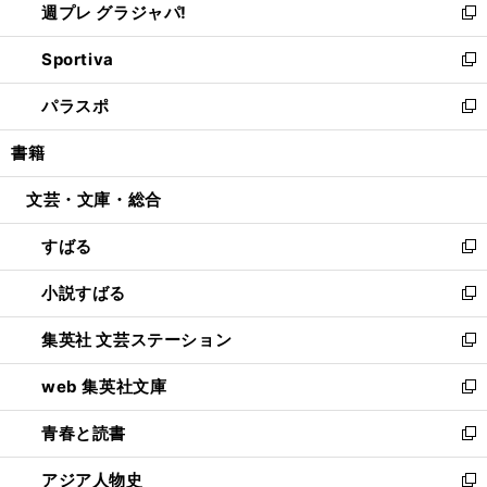
週プレ グラジャパ!
く
で
ィ
い
新
開
ン
ウ
し
Sportiva
く
ド
ィ
い
新
ウ
ン
ウ
し
パラスポ
で
ド
ィ
い
新
開
ウ
ン
ウ
し
書籍
く
で
ド
ィ
い
開
ウ
ン
ウ
文芸・文庫・総合
く
で
ド
ィ
開
ウ
ン
すばる
く
で
ド
新
開
ウ
し
小説すばる
く
で
い
新
開
ウ
し
集英社 文芸ステーション
く
ィ
い
新
ン
ウ
し
web 集英社文庫
ド
ィ
い
新
ウ
ン
ウ
し
青春と読書
で
ド
ィ
い
新
開
ウ
ン
ウ
し
アジア人物史
く
で
ド
ィ
い
新