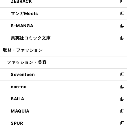
ZEBRACK
く
で
ド
ィ
い
新
開
ウ
ン
ウ
し
マンガMeets
く
で
ド
ィ
い
新
開
ウ
ン
ウ
し
S-MANGA
く
で
ド
ィ
い
新
開
ウ
ン
ウ
し
集英社コミック文庫
く
で
ド
ィ
い
新
開
ウ
ン
ウ
し
取材・ファッション
く
で
ド
ィ
い
開
ウ
ン
ウ
ファッション・美容
く
で
ド
ィ
開
ウ
ン
Seventeen
く
で
ド
新
開
ウ
し
non-no
く
で
い
新
開
ウ
し
BAILA
く
ィ
い
新
ン
ウ
し
MAQUIA
ド
ィ
い
新
ウ
ン
ウ
し
SPUR
で
ド
ィ
い
新