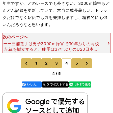
年生ですが、どのレースでも外さない。3000ｍ障害もど
んどん記録を更新していて、本当に成長著しい。トラッ
クだけでなく駅伝でも力を発揮しますし、精神的にも強
いんだろうなと思います。
次のページへ
ーー三浦選手は男子3000ｍ障害で30年ぶりの高校
記録を樹立すると、昨季は37年ぶりのU20日本記
録&amp;41年ぶりの学生記録を打ち立てました。
今季は18年ぶりの日本記録となる８分17秒46をマ
次
1
2
3
4
5
のページへ
のページへ
ー
前
4 / 5
いいね
Xでポストする
LINEで送る
line
faceboo
x
k