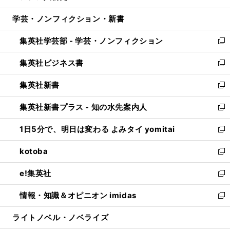
開
ウ
ン
ウ
し
学芸・ノンフィクション・新書
く
で
ド
ィ
い
開
ウ
ン
ウ
集英社学芸部 - 学芸・ノンフィクション
く
で
ド
ィ
新
開
ウ
ン
し
集英社ビジネス書
く
で
ド
い
新
開
ウ
ウ
し
集英社新書
く
で
ィ
い
新
開
ン
ウ
し
集英社新書プラス - 知の水先案内人
く
ド
ィ
い
新
ウ
ン
ウ
し
1日5分で、明日は変わる よみタイ yomitai
で
ド
ィ
い
新
開
ウ
ン
ウ
し
kotoba
く
で
ド
ィ
い
新
開
ウ
ン
ウ
し
e!集英社
く
で
ド
ィ
い
新
開
ウ
ン
ウ
し
情報・知識＆オピニオン imidas
く
で
ド
ィ
い
新
開
ウ
ン
ウ
し
ライトノベル・ノベライズ
く
で
ド
ィ
い
開
ウ
ン
ウ