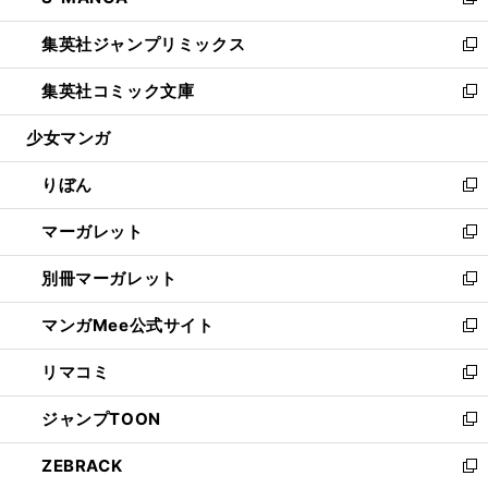
い
新
開
ウ
ン
ウ
し
集英社ジャンプリミックス
く
で
ド
ィ
い
新
開
ウ
ン
ウ
し
集英社コミック文庫
く
で
ド
ィ
い
新
開
ウ
ン
ウ
し
少女マンガ
く
で
ド
ィ
い
開
ウ
ン
ウ
りぼん
く
で
ド
ィ
新
開
ウ
ン
し
マーガレット
く
で
ド
い
新
開
ウ
ウ
し
別冊マーガレット
く
で
ィ
い
新
開
ン
ウ
し
マンガMee公式サイト
く
ド
ィ
い
新
ウ
ン
ウ
し
リマコミ
で
ド
ィ
い
新
開
ウ
ン
ウ
し
ジャンプTOON
く
で
ド
ィ
い
新
開
ウ
ン
ウ
し
ZEBRACK
く
で
ド
ィ
い
新