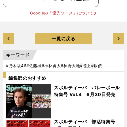
Googleの「優先ソース」について
一覧に戻る
キーワード
#乃木坂46
#佐藤楓
#神林勇太
#神野大地
#陸上
#駅伝
編集部のおすすめ
スポルティーバ バレーボール
特集号 Vol.4 6月30日発売
スポルティーバ 部活特集号