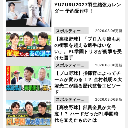
YUZURU2027羽生結弦カレン
ダー 予約受付中！
スポルティーバ
2026.08.06更新
動画
【高校野球】「プロ入り後もあ
の衝撃を超える選手はいな
い」。PL学園トリオが衝撃を受
けた選手
スポルティーバ
2026.08.06更新
動画
【プロ野球】指揮官によってチ
ームが変わる！？ 金村義明＆大
塚光二が語る歴代監督エピソー
ド
スポルティーバ
2026.08.06更新
動画
【高校野球】部員全員が大号
泣！？ ハードだったPL学園時
代を支えたものとは