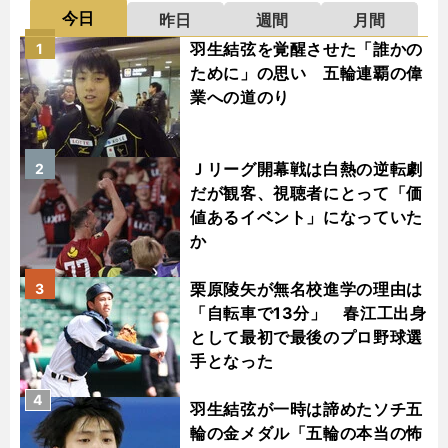
今日
昨日
週間
月間
羽生結弦を覚醒させた「誰かの
1
ために」の思い 五輪連覇の偉
業への道のり
Ｊリーグ開幕戦は白熱の逆転劇
2
だが観客、視聴者にとって「価
値あるイベント」になっていた
か
栗原陵矢が無名校進学の理由は
3
「自転車で13分」 春江工出身
として最初で最後のプロ野球選
手となった
4
羽生結弦が一時は諦めたソチ五
輪の金メダル「五輪の本当の怖