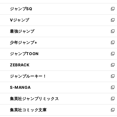
し
ジャンプSQ
い
新
ウ
し
Vジャンプ
ィ
い
新
ン
ウ
し
最強ジャンプ
ド
ィ
い
新
ウ
ン
ウ
し
少年ジャンプ+
で
ド
ィ
い
新
開
ウ
ン
ウ
し
ジャンプTOON
く
で
ド
ィ
い
新
開
ウ
ン
ウ
し
ZEBRACK
く
で
ド
ィ
い
新
開
ウ
ン
ウ
し
ジャンプルーキー！
く
で
ド
ィ
い
新
開
ウ
ン
ウ
し
S-MANGA
く
で
ド
ィ
い
新
開
ウ
ン
ウ
し
集英社ジャンプリミックス
く
で
ド
ィ
い
新
開
ウ
ン
ウ
し
集英社コミック文庫
く
で
ド
ィ
い
新
開
ウ
ン
ウ
し