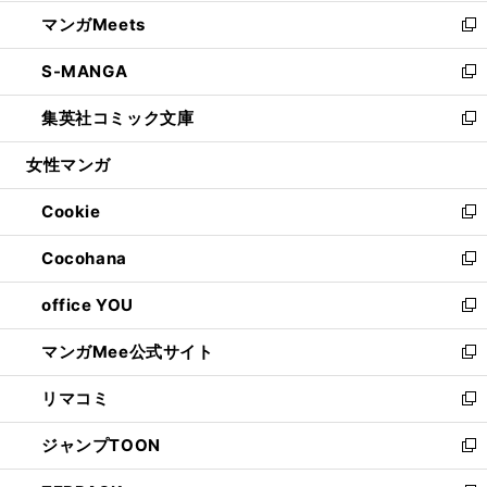
開
ウ
ン
ウ
し
マンガMeets
く
で
ド
ィ
い
新
開
ウ
ン
ウ
し
S-MANGA
く
で
ド
ィ
い
新
開
ウ
ン
ウ
し
集英社コミック文庫
く
で
ド
ィ
い
新
開
ウ
ン
ウ
し
女性マンガ
く
で
ド
ィ
い
開
ウ
ン
ウ
Cookie
く
で
ド
ィ
新
開
ウ
ン
し
Cocohana
く
で
ド
い
新
開
ウ
ウ
し
office YOU
く
で
ィ
い
新
開
ン
ウ
し
マンガMee公式サイト
く
ド
ィ
い
新
ウ
ン
ウ
し
リマコミ
で
ド
ィ
い
新
開
ウ
ン
ウ
し
ジャンプTOON
く
で
ド
ィ
い
新
開
ウ
ン
ウ
し