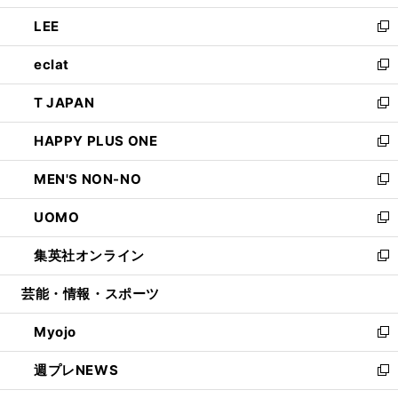
開
ウ
ン
ウ
し
LEE
く
で
ド
ィ
い
新
開
ウ
ン
ウ
し
eclat
く
で
ド
ィ
い
新
開
ウ
ン
ウ
し
T JAPAN
く
で
ド
ィ
い
新
開
ウ
ン
ウ
し
HAPPY PLUS ONE
く
で
ド
ィ
い
新
開
ウ
ン
ウ
し
MEN'S NON-NO
く
で
ド
ィ
い
新
開
ウ
ン
ウ
し
UOMO
く
で
ド
ィ
い
新
開
ウ
ン
ウ
し
集英社オンライン
く
で
ド
ィ
い
新
開
ウ
ン
ウ
し
芸能・情報・スポーツ
く
で
ド
ィ
い
開
ウ
ン
ウ
Myojo
く
で
ド
ィ
新
開
ウ
ン
し
週プレNEWS
く
で
ド
い
新
開
ウ
ウ
し