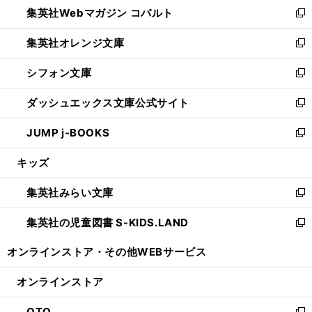
集英社Webマガジン コバルト
く
で
ド
ィ
新
開
ウ
ン
し
集英社オレンジ文庫
く
で
ド
い
新
開
ウ
ウ
し
シフォン文庫
く
で
ィ
い
新
開
ン
ウ
し
ダッシュエックス文庫公式サイト
く
ド
ィ
い
新
ウ
ン
ウ
し
JUMP j-BOOKS
で
ド
ィ
い
新
開
ウ
ン
ウ
し
キッズ
く
で
ド
ィ
い
開
ウ
ン
ウ
集英社みらい文庫
く
で
ド
ィ
新
開
ウ
ン
し
集英社の児童図書 S-KIDS.LAND
く
で
ド
い
新
開
ウ
ウ
し
オンラインストア・
その他WEBサービス
く
で
ィ
い
開
ン
ウ
オンラインストア
く
ド
ィ
ウ
ン
OTO