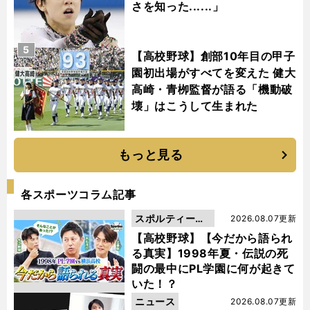
さを知った......」
5
【高校野球】創部10年目の甲子
園初出場がすべてを変えた 健大
高崎・青栁監督が語る「機動破
壊」はこうして生まれた
もっと見る
各スポーツコラム記事
スポルティーバ
2026.08.07更新
動画
【高校野球】【今だから語られ
る真実】1998年夏・伝説の死
闘の最中にPL学園に何が起きて
いた！？
ニュース
2026.08.07更新