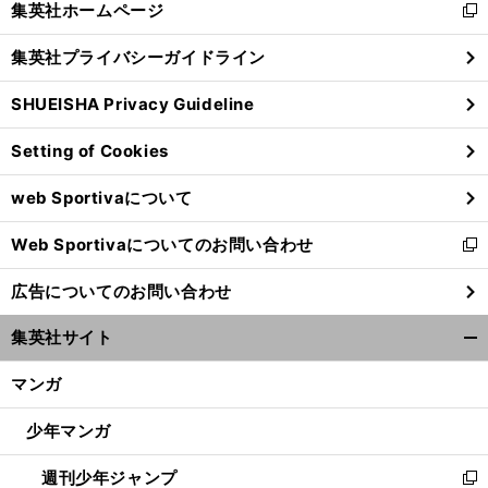
集英社ホームページ
新
閉
し
じ
集英社プライバシーガイドライン
い
る
ウ
SHUEISHA Privacy Guideline
ィ
ン
Setting of Cookies
ド
ウ
web Sportivaについて
で
開
前
へ
Web Sportivaについてのお問い合わせ
く
新
し
広告についてのお問い合わせ
い
ウ
集英社サイト
ィ
開
ン
く/
マンガ
ド
閉
ウ
じ
少年マンガ
で
る
開
週刊少年ジャンプ
く
新