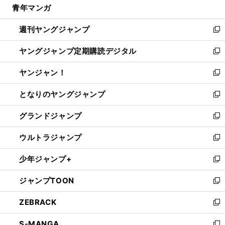
青年マンガ
く
で
ド
ィ
い
開
ウ
ン
ウ
週刊ヤングジャンプ
く
で
ド
ィ
新
開
ウ
ン
し
ヤングジャンプ定期購読デジタル
く
で
ド
い
新
開
ウ
ウ
し
ヤンジャン！
く
で
ィ
い
新
開
ン
ウ
し
となりのヤングジャンプ
く
ド
ィ
い
新
ウ
ン
ウ
し
グランドジャンプ
で
ド
ィ
い
新
開
ウ
ン
ウ
し
ウルトラジャンプ
く
で
ド
ィ
い
新
開
ウ
ン
ウ
し
少年ジャンプ+
く
で
ド
ィ
い
新
開
ウ
ン
ウ
し
ジャンプTOON
く
で
ド
ィ
い
新
開
ウ
ン
ウ
し
ZEBRACK
く
で
ド
ィ
い
新
開
ウ
ン
ウ
し
S-MANGA
く
で
ド
ィ