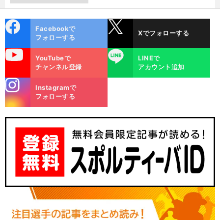
cebo
X
Facebookで
Xでフォローする
ok
フォローする
uTube
LINE
YouTubeで
LINEで
チャンネル登録
アカウント追加
stagra
Instagramで
m
フォローする