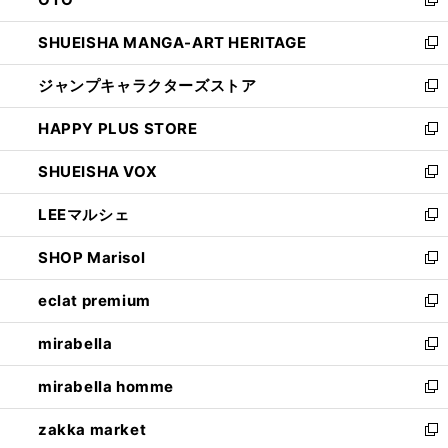
で
ド
新
開
ウ
し
SHUEISHA MANGA-ART HERITAGE
く
で
い
新
開
ウ
し
ジャンプキャラクターズストア
く
ィ
い
新
ン
ウ
し
HAPPY PLUS STORE
ド
ィ
い
新
ウ
ン
ウ
し
SHUEISHA VOX
で
ド
ィ
い
新
開
ウ
ン
ウ
し
LEEマルシェ
く
で
ド
ィ
い
新
開
ウ
ン
ウ
し
SHOP Marisol
く
で
ド
ィ
い
新
開
ウ
ン
ウ
し
eclat premium
く
で
ド
ィ
い
新
開
ウ
ン
ウ
し
mirabella
く
で
ド
ィ
い
新
開
ウ
ン
ウ
し
mirabella homme
く
で
ド
ィ
い
新
開
ウ
ン
ウ
し
zakka market
く
で
ド
ィ
い
新