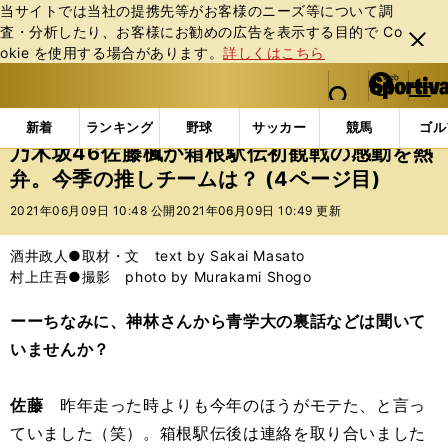
当サイトでは当社の提携先等がお客様のニーズ等について調
査・分析したり、お客様にお勧めの広告を表⽰する⽬的で Co
閉じ
okie を使⽤する場合があります。
詳しくはこちら
る
マイペ
web Sportiva (webスポルティーバ)
検索
メニュ
we
ー
エンタメ
乃木坂46佐藤楓が箱根駅伝初観戦の感動を熱
b
ジ
新着
ランキング
野球
サッカー
競馬
ゴル
ス
乃木坂46佐藤楓が箱根駅伝初観戦の感動を熱
ポ
弁。今季の推しチームは？ (4ページ目)
ル
テ
2021年06月09日 10:48 公開
2021年06月09日 10:49 更新
ィ
ー
酒井政人●取材・文 text by Sakai Masato
バ
村上庄吾●撮影 photo by Murakami Shogo
ーーちなみに、神林さんから青学大の裏話などは聞いて
いませんか？
佐藤
昨年走った時よりも今年のほうがモテた、と言っ
ていました（笑）。箱根駅伝後は連絡を取り合いました