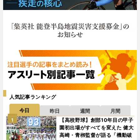
人気記事ランキング
今日
昨日
週間
月間
【高校野球】創部10年目の甲子
1
園初出場がすべてを変えた 健大
高崎・青栁監督が語る「機動破