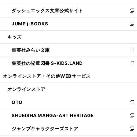
開
ン
ウ
し
ダッシュエックス文庫公式サイト
く
ド
ィ
い
新
ウ
ン
ウ
し
JUMP j-BOOKS
で
ド
ィ
い
新
開
ウ
ン
ウ
し
キッズ
く
で
ド
ィ
い
開
ウ
ン
ウ
集英社みらい文庫
く
で
ド
ィ
新
開
ウ
ン
し
集英社の児童図書 S-KIDS.LAND
く
で
ド
い
新
開
ウ
ウ
し
オンラインストア・
その他WEBサービス
く
で
ィ
い
開
ン
ウ
オンラインストア
く
ド
ィ
ウ
ン
OTO
で
ド
新
開
ウ
し
SHUEISHA MANGA-ART HERITAGE
く
で
い
新
開
ウ
し
ジャンプキャラクターズストア
く
ィ
い
新
ン
ウ
し