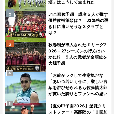
壊」はこうして生まれた
J1全順位予想 識者５人が推す
2
優勝候補筆頭は？ J2降格の憂
き目に遭いそうな３クラブと
は？
秋春制が導入されたJ1リーグ2
3
026－27シーズンの行方はい
かに!? ５人の識者が全順位を
大胆予想
4
「お前がラクして生意気だな」
「あいつ若いくせに」厳しい言
葉を浴びせられるも佐藤慎太郎
が貫いた誇りとファンへの思い
5
【夏の甲子園2026】聖隷クリ
ストファー・高部陸の「２回加