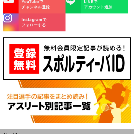
YouTubeで
LINEで
チャンネル登録
アカウント追加
stagra
Instagramで
m
フォローする