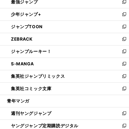
最強ジャンプ
ド
ィ
い
新
ウ
ン
ウ
し
少年ジャンプ+
で
ド
ィ
い
新
開
ウ
ン
ウ
し
ジャンプTOON
く
で
ド
ィ
い
新
開
ウ
ン
ウ
し
ZEBRACK
く
で
ド
ィ
い
新
開
ウ
ン
ウ
し
ジャンプルーキー！
く
で
ド
ィ
い
新
開
ウ
ン
ウ
し
S-MANGA
く
で
ド
ィ
い
新
開
ウ
ン
ウ
し
集英社ジャンプリミックス
く
で
ド
ィ
い
新
開
ウ
ン
ウ
し
集英社コミック文庫
く
で
ド
ィ
い
新
開
ウ
ン
ウ
し
青年マンガ
く
で
ド
ィ
い
開
ウ
ン
ウ
週刊ヤングジャンプ
く
で
ド
ィ
新
開
ウ
ン
し
ヤングジャンプ定期購読デジタル
く
で
ド
い
新