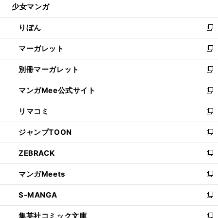
少女マンガ
く
で
ド
ィ
い
開
ウ
ン
ウ
りぼん
く
で
ド
ィ
新
開
ウ
ン
し
マーガレット
く
で
ド
い
新
開
ウ
ウ
し
別冊マーガレット
く
で
ィ
い
新
開
ン
ウ
し
マンガMee公式サイト
く
ド
ィ
い
新
ウ
ン
ウ
し
リマコミ
で
ド
ィ
い
新
開
ウ
ン
ウ
し
ジャンプTOON
く
で
ド
ィ
い
新
開
ウ
ン
ウ
し
ZEBRACK
く
で
ド
ィ
い
新
開
ウ
ン
ウ
し
マンガMeets
く
で
ド
ィ
い
新
開
ウ
ン
ウ
し
S-MANGA
く
で
ド
ィ
い
新
開
ウ
ン
ウ
し
集英社コミック文庫
く
で
ド
ィ
い
新