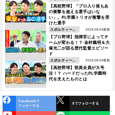
動画
【高校野球】「プロ入り後もあ
の衝撃を超える選手はいな
い」。PL学園トリオが衝撃を受
けた選手
スポルティーバ
2026.08.06更新
動画
【プロ野球】指揮官によってチ
ームが変わる！？ 金村義明＆大
塚光二が語る歴代監督エピソー
ド
スポルティーバ
2026.08.06更新
動画
【高校野球】部員全員が大号
泣！？ ハードだったPL学園時
代を支えたものとは
cebo
X
Facebookで
Xでフォローする
ok
フォローする
uTube
LINE