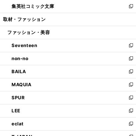
ン
ウ
し
集英社コミック文庫
く
で
ド
ィ
い
新
開
ウ
ン
ウ
し
取材・ファッション
く
で
ド
ィ
い
開
ウ
ン
ウ
ファッション・美容
く
で
ド
ィ
開
ウ
ン
Seventeen
く
で
ド
新
開
ウ
し
non-no
く
で
い
新
開
ウ
し
BAILA
く
ィ
い
新
ン
ウ
し
MAQUIA
ド
ィ
い
新
ウ
ン
ウ
し
SPUR
で
ド
ィ
い
新
開
ウ
ン
ウ
し
LEE
く
で
ド
ィ
い
新
開
ウ
ン
ウ
し
eclat
く
で
ド
ィ
い
新
開
ウ
ン
ウ
し