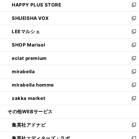
HAPPY PLUS STORE
ド
ィ
い
新
ウ
ン
ウ
し
SHUEISHA VOX
で
ド
ィ
い
新
開
ウ
ン
ウ
し
LEEマルシェ
く
で
ド
ィ
い
新
開
ウ
ン
ウ
し
SHOP Marisol
く
で
ド
ィ
い
新
開
ウ
ン
ウ
し
eclat premium
く
で
ド
ィ
い
新
開
ウ
ン
ウ
し
mirabella
く
で
ド
ィ
い
新
開
ウ
ン
ウ
し
mirabella homme
く
で
ド
ィ
い
新
開
ウ
ン
ウ
し
zakka market
く
で
ド
ィ
い
新
開
ウ
ン
ウ
し
その他WEBサービス
く
で
ド
ィ
い
開
ウ
ン
ウ
集英社アドナビ
く
で
ド
ィ
新
開
ウ
ン
し
集英社エディターズ・ラボ
く
で
ド