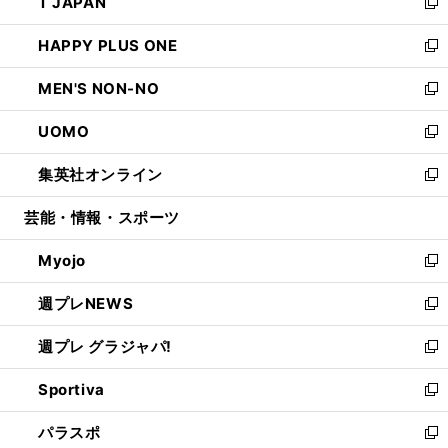
T JAPAN
く
で
ド
ィ
い
新
開
ウ
ン
ウ
し
HAPPY PLUS ONE
く
で
ド
ィ
い
新
開
ウ
ン
ウ
し
MEN'S NON-NO
く
で
ド
ィ
い
新
開
ウ
ン
ウ
し
UOMO
く
で
ド
ィ
い
新
開
ウ
ン
ウ
し
集英社オンライン
く
で
ド
ィ
い
新
開
ウ
ン
ウ
し
芸能・情報・スポーツ
く
で
ド
ィ
い
開
ウ
ン
ウ
Myojo
く
で
ド
ィ
新
開
ウ
ン
し
週プレNEWS
く
で
ド
い
新
開
ウ
ウ
し
週プレ グラジャパ!
く
で
ィ
い
新
開
ン
ウ
し
Sportiva
く
ド
ィ
い
新
ウ
ン
ウ
し
パラスポ
で
ド
ィ
い
新