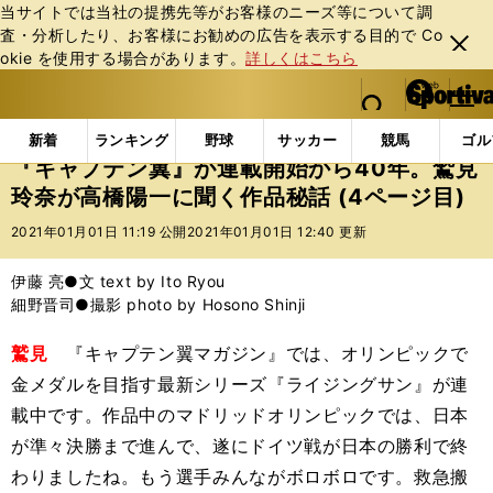
当サイトでは当社の提携先等がお客様のニーズ等について調
査・分析したり、お客様にお勧めの広告を表⽰する⽬的で Co
閉じ
okie を使⽤する場合があります。
詳しくはこちら
る
マイペ
web Sportiva (webスポルティーバ)
検索
メニュ
we
ー
エンタメ
その他
『キャプテン翼』が連載開始から4
b
ジ
新着
ランキング
野球
サッカー
競馬
ゴル
ス
『キャプテン翼』が連載開始から40年。鷲見
ポ
玲奈が高橋陽一に聞く作品秘話 (4ページ目)
ル
テ
2021年01月01日 11:19 公開
2021年01月01日 12:40 更新
ィ
ー
伊藤 亮●文 text by Ito Ryou
バ
細野晋司●撮影 photo by Hosono Shinji
鷲見
『キャプテン翼マガジン』では、オリンピックで
金メダルを目指す最新シリーズ『ライジングサン』が連
載中です。作品中のマドリッドオリンピックでは、日本
が準々決勝まで進んで、遂にドイツ戦が日本の勝利で終
わりましたね。もう選手みんながボロボロです。救急搬