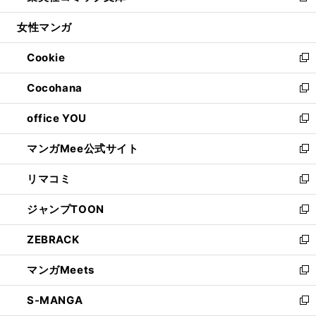
開
ウ
ン
ウ
し
女性マンガ
く
で
ド
ィ
い
開
ウ
ン
ウ
Cookie
く
で
ド
ィ
新
開
ウ
ン
し
Cocohana
く
で
ド
い
新
開
ウ
ウ
し
office YOU
く
で
ィ
い
新
開
ン
ウ
し
マンガMee公式サイト
く
ド
ィ
い
新
ウ
ン
ウ
し
リマコミ
で
ド
ィ
い
新
開
ウ
ン
ウ
し
ジャンプTOON
く
で
ド
ィ
い
新
開
ウ
ン
ウ
し
ZEBRACK
く
で
ド
ィ
い
新
開
ウ
ン
ウ
し
マンガMeets
く
で
ド
ィ
い
新
開
ウ
ン
ウ
し
S-MANGA
く
で
ド
ィ
い
新
開
ウ