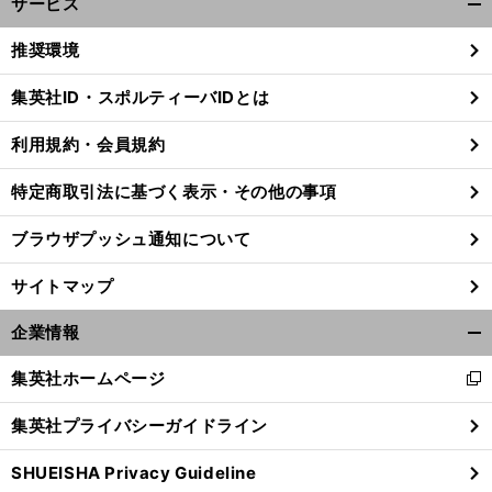
サービス
開
く/
推奨環境
閉
じ
集英社ID・スポルティーバIDとは
る
利用規約・会員規約
前
へ
特定商取引法に基づく表示・その他の事項
ブラウザプッシュ通知について
サイトマップ
企業情報
開
く/
集英社ホームページ
新
閉
し
じ
集英社プライバシーガイドライン
い
る
ウ
SHUEISHA Privacy Guideline
ィ