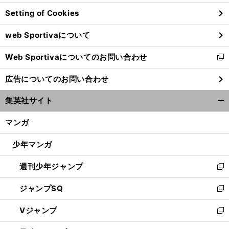
ン
Setting of Cookies
ド
ウ
web Sportivaについて
で
開
Web Sportivaについてのお問い合わせ
く
新
し
広告についてのお問い合わせ
い
ウ
集英社サイト
ィ
開
ン
く/
マンガ
ド
閉
ウ
じ
少年マンガ
で
る
開
週刊少年ジャンプ
く
新
し
ジャンプSQ
い
新
ウ
し
Vジャンプ
ィ
い
新
ン
ウ
し