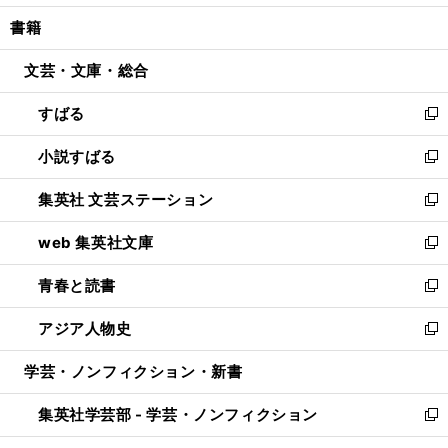
開
ウ
ン
ウ
し
書籍
く
で
ド
ィ
い
開
ウ
ン
ウ
文芸・文庫・総合
く
で
ド
ィ
開
ウ
ン
すばる
く
で
ド
新
開
ウ
し
小説すばる
く
で
い
新
開
ウ
し
集英社 文芸ステーション
く
ィ
い
新
ン
ウ
し
web 集英社文庫
ド
ィ
い
新
ウ
ン
ウ
し
青春と読書
で
ド
ィ
い
新
開
ウ
ン
ウ
し
アジア人物史
く
で
ド
ィ
い
新
開
ウ
ン
ウ
し
学芸・ノンフィクション・新書
く
で
ド
ィ
い
開
ウ
ン
ウ
集英社学芸部 - 学芸・ノンフィクション
く
で
ド
ィ
新
開
ウ
ン
し