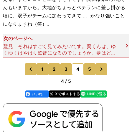
んもいますから。大地がちょっとベテランに差し掛かる
頃に、双子がチームに加わってきて...。かなり強いこと
になりますね（笑）。
次のページへ
鷲見 それはすごく見てみたいです。翼くんは、ゆ
くゆくはやはり監督になるのでしょうか。夢はどこ
までも膨らみます。高橋 話の流れとしてはそうな
っていくのかもしれません。ただ、実際にマンガを
次
1
2
3
4
5
のページへ
のページへ
描くのはものす
前
4 / 5
いいね
Xでポストする
LINEで送る
line
faceboo
x
k