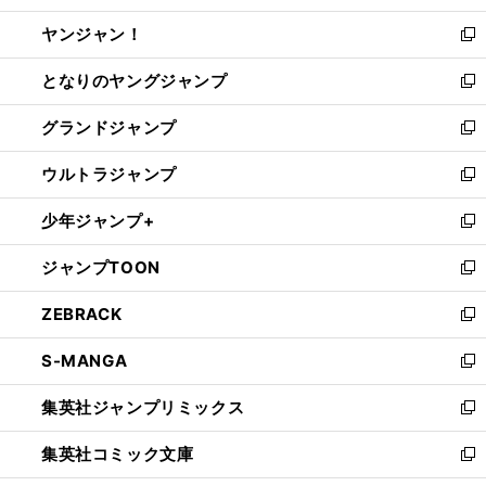
開
ウ
ウ
し
ヤンジャン！
く
で
ィ
い
新
開
ン
ウ
し
となりのヤングジャンプ
く
ド
ィ
い
新
ウ
ン
ウ
し
グランドジャンプ
で
ド
ィ
い
新
開
ウ
ン
ウ
し
ウルトラジャンプ
く
で
ド
ィ
い
新
開
ウ
ン
ウ
し
少年ジャンプ+
く
で
ド
ィ
い
新
開
ウ
ン
ウ
し
ジャンプTOON
く
で
ド
ィ
い
新
開
ウ
ン
ウ
し
ZEBRACK
く
で
ド
ィ
い
新
開
ウ
ン
ウ
し
S-MANGA
く
で
ド
ィ
い
新
開
ウ
ン
ウ
し
集英社ジャンプリミックス
く
で
ド
ィ
い
新
開
ウ
ン
ウ
し
集英社コミック文庫
く
で
ド
ィ
い
新
開
ウ
ン
ウ
し