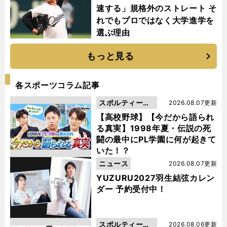
速する」規格外のストレート そ
れでもプロではなく大学進学を
選ぶ理由
もっと見る
各スポーツコラム記事
スポルティーバ
2026.08.07更新
動画
【高校野球】【今だから語られ
る真実】1998年夏・伝説の死
闘の最中にPL学園に何が起きて
いた！？
ニュース
2026.08.07更新
YUZURU2027羽生結弦カレン
ダー 予約受付中！
スポルティーバ
2026.08.06更新