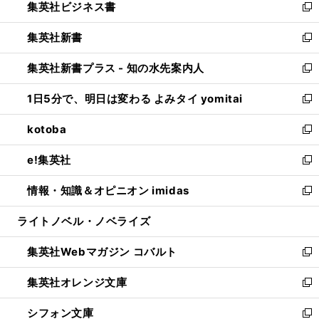
集英社ビジネス書
く
で
ド
い
新
開
ウ
ウ
し
集英社新書
く
で
ィ
い
新
開
ン
ウ
し
集英社新書プラス - 知の水先案内人
く
ド
ィ
い
新
ウ
ン
ウ
し
1日5分で、明日は変わる よみタイ yomitai
で
ド
ィ
い
新
開
ウ
ン
ウ
し
kotoba
く
で
ド
ィ
い
新
開
ウ
ン
ウ
し
e!集英社
く
で
ド
ィ
い
新
開
ウ
ン
ウ
し
情報・知識＆オピニオン imidas
く
で
ド
ィ
い
新
開
ウ
ン
ウ
し
ライトノベル・ノベライズ
く
で
ド
ィ
い
開
ウ
ン
ウ
集英社Webマガジン コバルト
く
で
ド
ィ
新
開
ウ
ン
し
集英社オレンジ文庫
く
で
ド
い
新
開
ウ
ウ
し
シフォン文庫
く
で
ィ
い
新