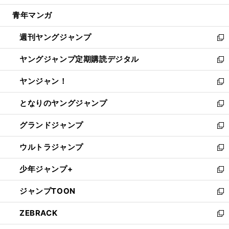
開
ウ
ン
ウ
し
青年マンガ
く
で
ド
ィ
い
開
ウ
ン
ウ
週刊ヤングジャンプ
く
で
ド
ィ
新
開
ウ
ン
し
ヤングジャンプ定期購読デジタル
く
で
ド
い
新
開
ウ
ウ
し
ヤンジャン！
く
で
ィ
い
新
開
ン
ウ
し
となりのヤングジャンプ
く
ド
ィ
い
新
ウ
ン
ウ
し
グランドジャンプ
で
ド
ィ
い
新
開
ウ
ン
ウ
し
ウルトラジャンプ
く
で
ド
ィ
い
新
開
ウ
ン
ウ
し
少年ジャンプ+
く
で
ド
ィ
い
新
開
ウ
ン
ウ
し
ジャンプTOON
く
で
ド
ィ
い
新
開
ウ
ン
ウ
し
ZEBRACK
く
で
ド
ィ
い
新
開
ウ
ン
ウ
し