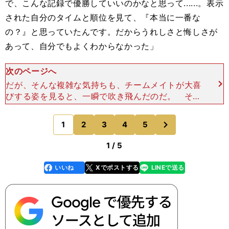
で、こんな記録で優勝していいのかなと思って......。表示
された自分のタイムと順位を見て、『本当に一番な
の？』と思っていたんです。だからうれしさと悔しさが
あって、自分でもよくわからなかった」
次のページへ
だが、そんな複雑な気持ちも、チームメイトが大喜
びする姿を見ると、一瞬で吹き飛んだのだ。 そん
な金藤が世界の頂点にたどり着くまで、長い道のり
があった。 高校３年のインターハイの200m平泳
次
1
2
3
4
5
のページへ
ぎでは、当時の
1 / 5
いいね
Xでポストする
LINEで送る
line
faceboo
x
k