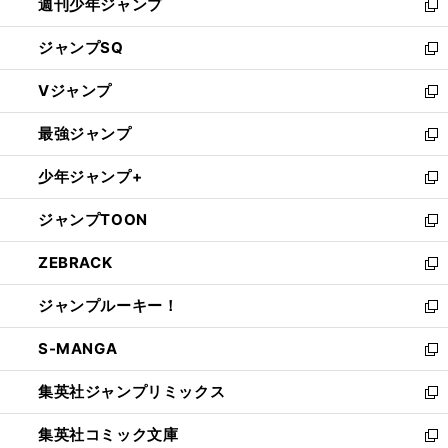
週刊少年ジャンプ
く
新
し
ジャンプSQ
い
新
ウ
し
Vジャンプ
ィ
い
新
ン
ウ
し
最強ジャンプ
ド
ィ
い
新
ウ
ン
ウ
し
少年ジャンプ+
で
ド
ィ
い
新
開
ウ
ン
ウ
し
ジャンプTOON
く
で
ド
ィ
い
新
開
ウ
ン
ウ
し
ZEBRACK
く
で
ド
ィ
い
新
開
ウ
ン
ウ
し
ジャンプルーキー！
く
で
ド
ィ
い
新
開
ウ
ン
ウ
し
S-MANGA
く
で
ド
ィ
い
新
開
ウ
ン
ウ
し
集英社ジャンプリミックス
く
で
ド
ィ
い
新
開
ウ
ン
ウ
し
集英社コミック文庫
く
で
ド
ィ
い
新