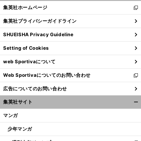
く/
集英社ホームページ
新
閉
し
じ
集英社プライバシーガイドライン
い
る
ウ
SHUEISHA Privacy Guideline
ィ
ン
Setting of Cookies
ド
ウ
web Sportivaについて
で
開
Web Sportivaについてのお問い合わせ
く
新
し
広告についてのお問い合わせ
い
ウ
集英社サイト
ィ
開
ン
く/
マンガ
ド
閉
ウ
じ
少年マンガ
で
る
開