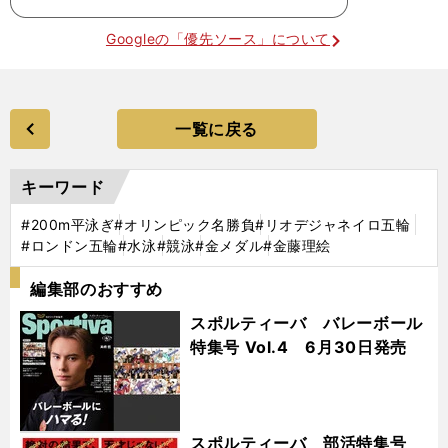
Googleの「優先ソース」について
一覧に戻る
キーワード
#200m平泳ぎ
#オリンピック名勝負
#リオデジャネイロ五輪
#ロンドン五輪
#水泳
#競泳
#金メダル
#金藤理絵
編集部のおすすめ
スポルティーバ バレーボール
特集号 Vol.4 6月30日発売
スポルティーバ 部活特集号