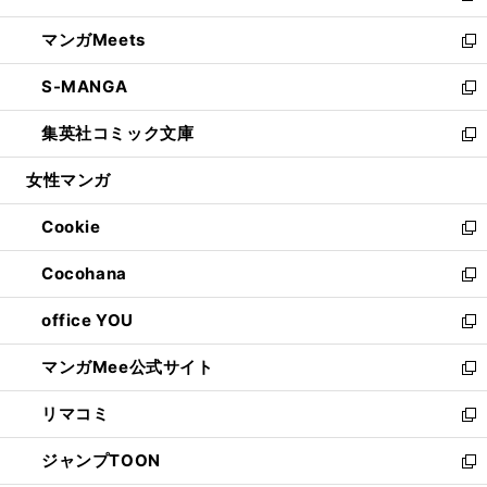
開
ウ
ン
ウ
し
マンガMeets
く
で
ド
ィ
い
新
開
ウ
ン
ウ
し
S-MANGA
く
で
ド
ィ
い
新
開
ウ
ン
ウ
し
集英社コミック文庫
く
で
ド
ィ
い
新
開
ウ
ン
ウ
し
女性マンガ
く
で
ド
ィ
い
開
ウ
ン
ウ
Cookie
く
で
ド
ィ
新
開
ウ
ン
し
Cocohana
く
で
ド
い
新
開
ウ
ウ
し
office YOU
く
で
ィ
い
新
開
ン
ウ
し
マンガMee公式サイト
く
ド
ィ
い
新
ウ
ン
ウ
し
リマコミ
で
ド
ィ
い
新
開
ウ
ン
ウ
し
ジャンプTOON
く
で
ド
ィ
い
新
開
ウ
ン