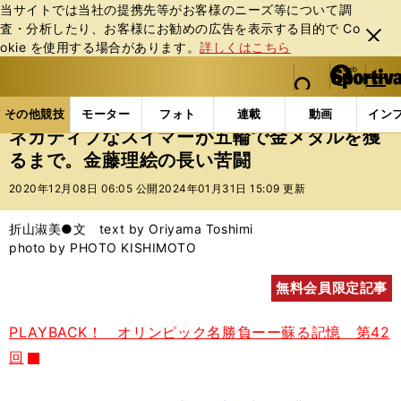
当サイトでは当社の提携先等がお客様のニーズ等について調
査・分析したり、お客様にお勧めの広告を表⽰する⽬的で Co
閉じ
okie を使⽤する場合があります。
詳しくはこちら
る
マイペ
web Sportiva (webスポルティーバ)
検索
メニュ
we
ー
その他競技の記事一覧
水泳
ネガティブなスイマー
b
ジ
その他競技
モーター
フォト
連載
動画
イン
ス
ネガティブなスイマーが五輪で金メダルを獲
ポ
るまで。金藤理絵の長い苦闘
ル
テ
2020年12月08日 06:05 公開
2024年01月31日 15:09 更新
ィ
ー
折山淑美●文 text by Oriyama Toshimi
バ
photo by PHOTO KISHIMOTO
無料会員限定記事
PLAYBACK！ オリンピック名勝負ーー蘇る記憶 第42
回