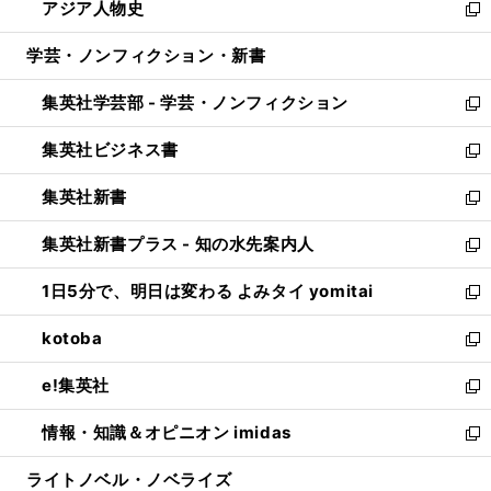
アジア人物史
く
で
ド
ィ
い
新
開
ウ
ン
ウ
し
学芸・ノンフィクション・新書
く
で
ド
ィ
い
開
ウ
ン
ウ
集英社学芸部 - 学芸・ノンフィクション
く
で
ド
ィ
新
開
ウ
ン
し
集英社ビジネス書
く
で
ド
い
新
開
ウ
ウ
し
集英社新書
く
で
ィ
い
新
開
ン
ウ
し
集英社新書プラス - 知の水先案内人
く
ド
ィ
い
新
ウ
ン
ウ
し
1日5分で、明日は変わる よみタイ yomitai
で
ド
ィ
い
新
開
ウ
ン
ウ
し
kotoba
く
で
ド
ィ
い
新
開
ウ
ン
ウ
し
e!集英社
く
で
ド
ィ
い
新
開
ウ
ン
ウ
し
情報・知識＆オピニオン imidas
く
で
ド
ィ
い
新
開
ウ
ン
ウ
し
ライトノベル・ノベライズ
く
で
ド
ィ
い