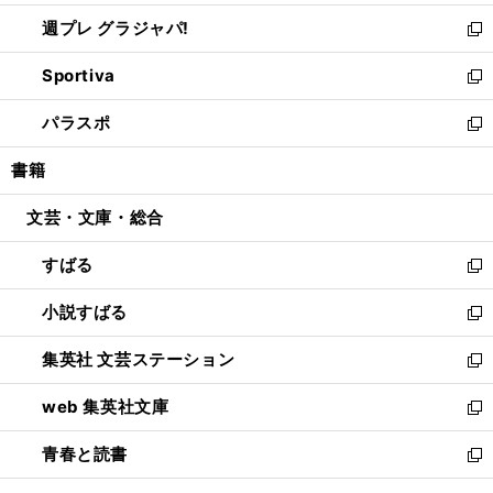
開
ウ
ウ
し
週プレ グラジャパ!
く
で
ィ
い
新
開
ン
ウ
し
Sportiva
く
ド
ィ
い
新
ウ
ン
ウ
し
パラスポ
で
ド
ィ
い
新
開
ウ
ン
ウ
し
書籍
く
で
ド
ィ
い
開
ウ
ン
ウ
文芸・文庫・総合
く
で
ド
ィ
開
ウ
ン
すばる
く
で
ド
新
開
ウ
し
小説すばる
く
で
い
新
開
ウ
し
集英社 文芸ステーション
く
ィ
い
新
ン
ウ
し
web 集英社文庫
ド
ィ
い
新
ウ
ン
ウ
し
青春と読書
で
ド
ィ
い
新
開
ウ
ン
ウ
し