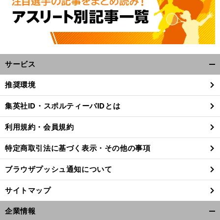
サービス
開
く/
推奨環境
閉
じ
。
前
集英社ID・スポルティーバIDとは
る
へ
利用規約・会員規約
特定商取引法に基づく表示・その他の事項
ブラウザプッシュ通知について
サイトマップ
企業情報
開