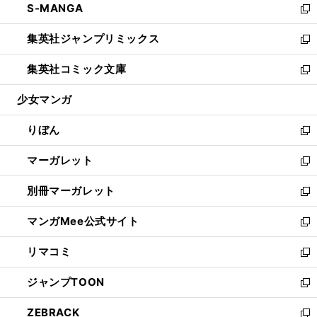
S-MANGA
く
で
ド
ィ
い
新
開
ウ
ン
ウ
し
集英社ジャンプリミックス
く
で
ド
ィ
い
新
開
ウ
ン
ウ
し
集英社コミック文庫
く
で
ド
ィ
い
新
開
ウ
ン
ウ
し
少女マンガ
く
で
ド
ィ
い
開
ウ
ン
ウ
りぼん
く
で
ド
ィ
新
開
ウ
ン
し
マーガレット
く
で
ド
い
新
開
ウ
ウ
し
別冊マーガレット
く
で
ィ
い
新
開
ン
ウ
し
マンガMee公式サイト
く
ド
ィ
い
新
ウ
ン
ウ
し
リマコミ
で
ド
ィ
い
新
開
ウ
ン
ウ
し
ジャンプTOON
く
で
ド
ィ
い
新
開
ウ
ン
ウ
し
ZEBRACK
く
で
ド
ィ
い
新