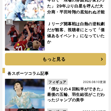
た」 29年ぶり白星を呼んだ大
分商・平田玲翔の底知れぬ才能
5
Ｊリーグ開幕戦は白熱の逆転劇
だが観客、視聴者にとって「価
値あるイベント」になっていた
か
もっと見る
各スポーツコラム記事
フィギュア
2026.08.10更新
「僕なりの４回転半ができた」
最後の五輪、羽生結弦がこだわ
ったジャンプの美学