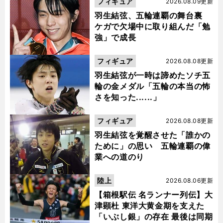
フィギュア
2026.08.09更新
羽生結弦、五輪連覇の舞台裏
ケガで欠場中に取り組んだ「勉
強」で成長
フィギュア
2026.08.08更新
羽生結弦が一時は諦めたソチ五
輪の金メダル「五輪の本当の怖
さを知った......」
フィギュア
2026.08.08更新
羽生結弦を覚醒させた「誰かの
ために」の思い 五輪連覇の偉
業への道のり
陸上
2026.08.06更新
【箱根駅伝 名ランナー列伝】大
津顕杜 東洋大黄金期を支えた
「いぶし銀」の存在 最後は同期