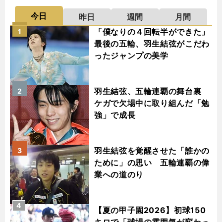
今日
昨日
週間
月間
「僕なりの４回転半ができた」
1
最後の五輪、羽生結弦がこだわ
ったジャンプの美学
羽生結弦、五輪連覇の舞台裏
2
ケガで欠場中に取り組んだ「勉
強」で成長
羽生結弦を覚醒させた「誰かの
3
ために」の思い 五輪連覇の偉
業への道のり
4
【夏の甲子園2026】初球150
キロで「球場の雰囲気が変わっ