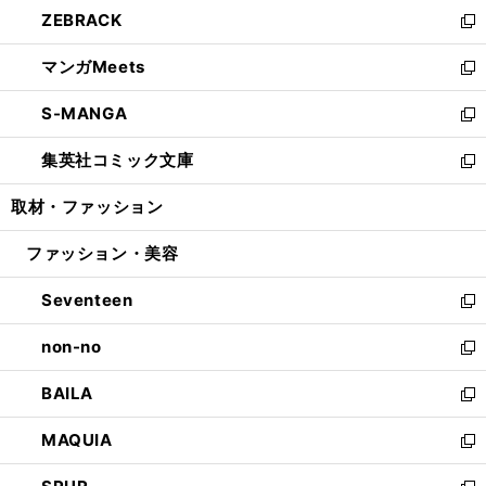
ウ
し
ZEBRACK
く
で
ド
ィ
い
新
開
ウ
ン
ウ
し
マンガMeets
く
で
ド
ィ
い
新
開
ウ
ン
ウ
し
S-MANGA
く
で
ド
ィ
い
新
開
ウ
ン
ウ
し
集英社コミック文庫
く
で
ド
ィ
い
新
開
ウ
ン
ウ
し
取材・ファッション
く
で
ド
ィ
い
開
ウ
ン
ウ
ファッション・美容
く
で
ド
ィ
開
ウ
ン
Seventeen
く
で
ド
新
開
ウ
し
non-no
く
で
い
新
開
ウ
し
BAILA
く
ィ
い
新
ン
ウ
し
MAQUIA
ド
ィ
い
新
ウ
ン
ウ
し