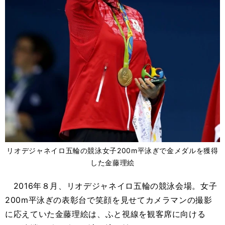
リオデジャネイロ五輪の競泳女子200m平泳ぎで金メダルを獲得
した金藤理絵
2016年８月、リオデジャネイロ五輪の競泳会場。女子
200m平泳ぎの表彰台で笑顔を見せてカメラマンの撮影
に応えていた金藤理絵は、ふと視線を観客席に向ける