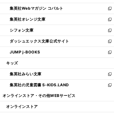
開
ウ
ン
ウ
集英社Webマガジン コバルト
く
で
ド
ィ
新
開
ウ
ン
し
集英社オレンジ文庫
く
で
ド
い
新
開
ウ
ウ
し
シフォン文庫
く
で
ィ
い
新
開
ン
ウ
し
ダッシュエックス文庫公式サイト
く
ド
ィ
い
新
ウ
ン
ウ
し
JUMP j-BOOKS
で
ド
ィ
い
新
開
ウ
ン
ウ
し
キッズ
く
で
ド
ィ
い
開
ウ
ン
ウ
集英社みらい文庫
く
で
ド
ィ
新
開
ウ
ン
し
集英社の児童図書 S-KIDS.LAND
く
で
ド
い
新
開
ウ
ウ
し
オンラインストア・
その他WEBサービス
く
で
ィ
い
開
ン
ウ
オンラインストア
く
ド
ィ
ウ
ン