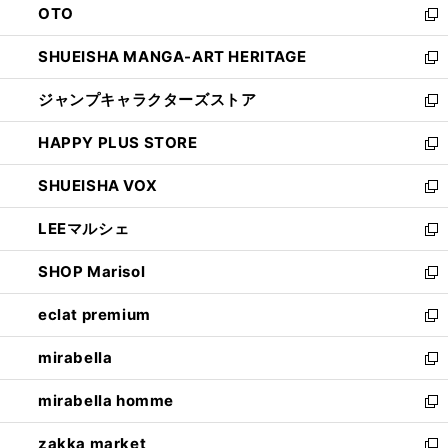
OTO
で
ド
新
開
ウ
し
SHUEISHA MANGA-ART HERITAGE
く
で
い
新
開
ウ
し
ジャンプキャラクターズストア
く
ィ
い
新
ン
ウ
し
HAPPY PLUS STORE
ド
ィ
い
新
ウ
ン
ウ
し
SHUEISHA VOX
で
ド
ィ
い
新
開
ウ
ン
ウ
し
LEEマルシェ
く
で
ド
ィ
い
新
開
ウ
ン
ウ
し
SHOP Marisol
く
で
ド
ィ
い
新
開
ウ
ン
ウ
し
eclat premium
く
で
ド
ィ
い
新
開
ウ
ン
ウ
し
mirabella
く
で
ド
ィ
い
新
開
ウ
ン
ウ
し
mirabella homme
く
で
ド
ィ
い
新
開
ウ
ン
ウ
し
zakka market
く
で
ド
ィ
い