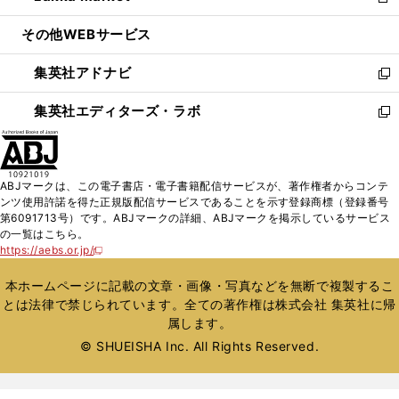
新
開
ウ
ン
ウ
し
その他WEBサービス
く
で
ド
ィ
い
開
ウ
ン
ウ
集英社アドナビ
く
で
ド
ィ
新
開
ウ
ン
し
集英社エディターズ・ラボ
く
で
ド
い
新
開
ウ
ウ
し
く
で
ィ
い
開
ン
ウ
ABJマークは、この電子書店・電子書籍配信サービスが、著作権者からコンテ
く
ド
ィ
ンツ使用許諾を得た正規版配信サービスであることを示す登録商標（登録番号
ウ
ン
第6091713号）です。ABJマークの詳細、ABJマークを掲示しているサービス
で
ド
の一覧はこちら。
開
ウ
https://aebs.or.jp/
新
く
で
し
い
開
本ホームページに記載の文章・画像・写真などを無断で複製するこ
ウ
く
とは法律で禁じられています。全ての著作権は株式会社 集英社に帰
ィ
属します。
ン
ド
© SHUEISHA Inc. All Rights Reserved.
ウ
で
開
く