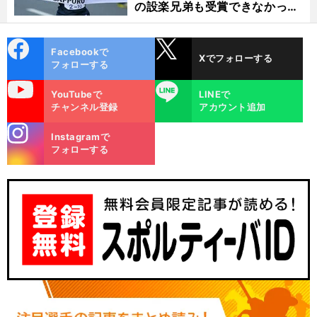
の設楽兄弟も受賞できなかった
金栗杯に輝く
cebo
X
Facebookで
Xでフォローする
ok
フォローする
uTube
LINE
YouTubeで
LINEで
チャンネル登録
アカウント追加
stagra
Instagramで
m
フォローする