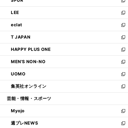
SPUR
で
ド
ィ
い
新
開
ウ
ン
ウ
し
LEE
く
で
ド
ィ
い
新
開
ウ
ン
ウ
し
eclat
く
で
ド
ィ
い
新
開
ウ
ン
ウ
し
T JAPAN
く
で
ド
ィ
い
新
開
ウ
ン
ウ
し
HAPPY PLUS ONE
く
で
ド
ィ
い
新
開
ウ
ン
ウ
し
MEN'S NON-NO
く
で
ド
ィ
い
新
開
ウ
ン
ウ
し
UOMO
く
で
ド
ィ
い
新
開
ウ
ン
ウ
し
集英社オンライン
く
で
ド
ィ
い
新
開
ウ
ン
ウ
し
芸能・情報・スポーツ
く
で
ド
ィ
い
開
ウ
ン
ウ
Myojo
く
で
ド
ィ
新
開
ウ
ン
し
週プレNEWS
く
で
ド
い
新