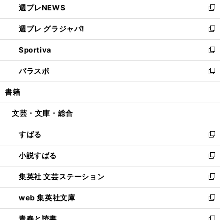
週プレNEWS
く
で
ド
い
新
開
ウ
ウ
し
週プレ グラジャパ!
く
で
ィ
い
新
開
ン
ウ
し
Sportiva
く
ド
ィ
い
新
ウ
ン
ウ
し
パラスポ
で
ド
ィ
い
新
開
ウ
ン
ウ
し
書籍
く
で
ド
ィ
い
開
ウ
ン
ウ
文芸・文庫・総合
く
で
ド
ィ
開
ウ
ン
すばる
く
で
ド
新
開
ウ
し
小説すばる
く
で
い
新
開
ウ
し
集英社 文芸ステーション
く
ィ
い
新
ン
ウ
し
web 集英社文庫
ド
ィ
い
新
ウ
ン
ウ
し
青春と読書
で
ド
ィ