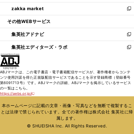
開
ウ
ン
ウ
し
zakka market
く
で
ド
ィ
い
新
開
ウ
ン
ウ
し
その他WEBサービス
く
で
ド
ィ
い
開
ウ
ン
ウ
集英社アドナビ
く
で
ド
ィ
新
開
ウ
ン
し
集英社エディターズ・ラボ
く
で
ド
い
新
開
ウ
ウ
し
く
で
ィ
い
開
ン
ウ
ABJマークは、この電子書店・電子書籍配信サービスが、著作権者からコンテ
く
ド
ィ
ンツ使用許諾を得た正規版配信サービスであることを示す登録商標（登録番号
ウ
ン
第6091713号）です。ABJマークの詳細、ABJマークを掲示しているサービス
で
ド
の一覧はこちら。
開
ウ
https://aebs.or.jp/
新
く
で
し
い
開
本ホームページに記載の文章・画像・写真などを無断で複製するこ
ウ
く
とは法律で禁じられています。全ての著作権は株式会社 集英社に帰
ィ
属します。
ン
ド
© SHUEISHA Inc. All Rights Reserved.
ウ
で