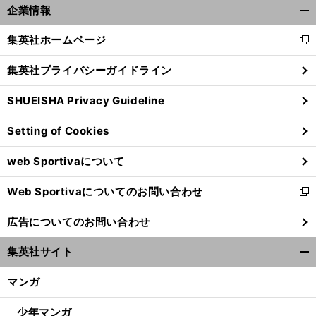
企業情報
開
く/
集英社ホームページ
新
閉
し
じ
集英社プライバシーガイドライン
い
る
ウ
SHUEISHA Privacy Guideline
ィ
ン
Setting of Cookies
ド
ウ
web Sportivaについて
で
開
Web Sportivaについてのお問い合わせ
く
新
し
広告についてのお問い合わせ
い
ウ
集英社サイト
ィ
開
ン
く/
マンガ
ド
閉
ウ
じ
少年マンガ
で