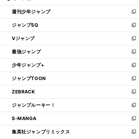
る
開
週刊少年ジャンプ
く
新
し
ジャンプSQ
い
新
ウ
し
Vジャンプ
ィ
い
新
ン
ウ
し
最強ジャンプ
ド
ィ
い
新
ウ
ン
ウ
し
少年ジャンプ+
で
ド
ィ
い
新
開
ウ
ン
ウ
し
ジャンプTOON
く
で
ド
ィ
い
新
開
ウ
ン
ウ
し
ZEBRACK
く
で
ド
ィ
い
新
開
ウ
ン
ウ
し
ジャンプルーキー！
く
で
ド
ィ
い
新
開
ウ
ン
ウ
し
S-MANGA
く
で
ド
ィ
い
新
開
ウ
ン
ウ
し
集英社ジャンプリミックス
く
で
ド
ィ
い
新
開
ウ
ン