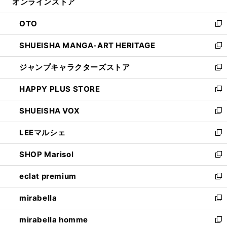
オンラインストア
く
ド
ィ
ウ
ン
OTO
で
ド
新
開
ウ
し
SHUEISHA MANGA-ART HERITAGE
く
で
い
新
開
ウ
し
ジャンプキャラクターズストア
く
ィ
い
新
ン
ウ
し
HAPPY PLUS STORE
ド
ィ
い
新
ウ
ン
ウ
し
SHUEISHA VOX
で
ド
ィ
い
新
開
ウ
ン
ウ
し
LEEマルシェ
く
で
ド
ィ
い
新
開
ウ
ン
ウ
し
SHOP Marisol
く
で
ド
ィ
い
新
開
ウ
ン
ウ
し
eclat premium
く
で
ド
ィ
い
新
開
ウ
ン
ウ
し
mirabella
く
で
ド
ィ
い
新
開
ウ
ン
ウ
し
mirabella homme
く
で
ド
ィ
い
新