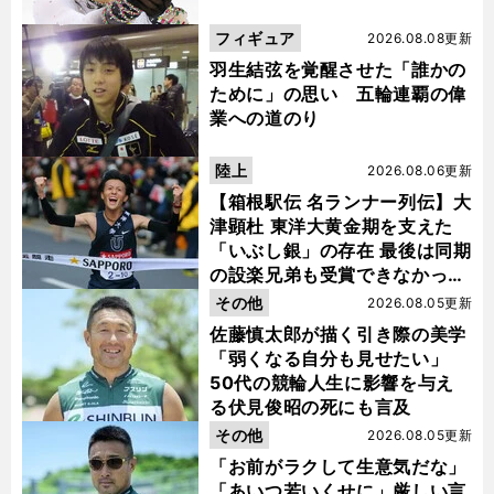
フィギュア
2026.08.08更新
羽生結弦を覚醒させた「誰かの
ために」の思い 五輪連覇の偉
業への道のり
陸上
2026.08.06更新
【箱根駅伝 名ランナー列伝】大
津顕杜 東洋大黄金期を支えた
「いぶし銀」の存在 最後は同期
の設楽兄弟も受賞できなかった
金栗杯に輝く
その他
2026.08.05更新
佐藤慎太郎が描く引き際の美学
「弱くなる自分も見せたい」
50代の競輪人生に影響を与え
る伏見俊昭の死にも言及
その他
2026.08.05更新
「お前がラクして生意気だな」
「あいつ若いくせに」厳しい言