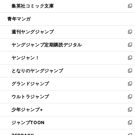
ウ
し
集英社コミック文庫
く
で
ド
ィ
い
新
開
ウ
ン
ウ
し
青年マンガ
く
で
ド
ィ
い
開
ウ
ン
ウ
週刊ヤングジャンプ
く
で
ド
ィ
新
開
ウ
ン
し
ヤングジャンプ定期購読デジタル
く
で
ド
い
新
開
ウ
ウ
し
ヤンジャン！
く
で
ィ
い
新
開
ン
ウ
し
となりのヤングジャンプ
く
ド
ィ
い
新
ウ
ン
ウ
し
グランドジャンプ
で
ド
ィ
い
新
開
ウ
ン
ウ
し
ウルトラジャンプ
く
で
ド
ィ
い
新
開
ウ
ン
ウ
し
少年ジャンプ+
く
で
ド
ィ
い
新
開
ウ
ン
ウ
し
ジャンプTOON
く
で
ド
ィ
い
新
開
ウ
ン
ウ
し