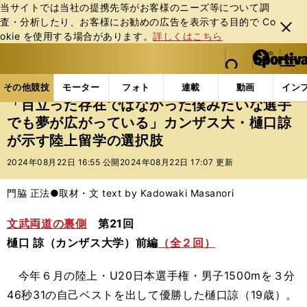
当サイトでは当社の提携先等がお客様のニーズ等について調
査・分析したり、お客様にお勧めの広告を表⽰する⽬的で Co
閉じ
okie を使⽤する場合があります。
詳しくはこちら
る
マイペ
web Sportiva (webスポルティーバ)
検索
メニュ
we
ー
その他競技の記事一覧
陸上
「目立った存在ではな
b
ジ
その他競技
モーター
フォト
連載
動画
イン
ス
「目立った存在ではなかった僕みたいな選手
ポ
でも夢が広がっている」カンザス大・樋口諒
ル
が示す陸上留学の選択肢
テ
ィ
2024年08月22日 16:55 公開
2024年08月22日 17:07 更新
ー
バ
門脇 正法●取材・文 text by Kadowaki Masanori
文武両道の裏側
第21回
樋口 諒（カンザス大学）前編
（全２回）
今年６月の陸上・U20日本選手権・男子1500mを３分
46秒31の自己ベストを出して優勝した樋口諒（19歳）。