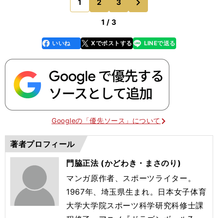
1
2
3
のページへ
金のほか、ア
1 / 3
いいね
Xでポストする
LINEで送る
line
faceboo
x
k
Googleの「優先ソース」について
著者プロフィール
門脇正法 (かどわき・まさのり)
マンガ原作者、スポーツライター。
1967年、埼玉県生まれ。日本女子体育
大学大学院スポーツ科学研究科修士課