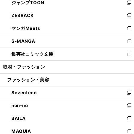
ジャンプTOON
く
で
ド
ィ
い
新
開
ウ
ン
ウ
し
ZEBRACK
く
で
ド
ィ
い
新
開
ウ
ン
ウ
し
マンガMeets
く
で
ド
ィ
い
新
開
ウ
ン
ウ
し
S-MANGA
く
で
ド
ィ
い
新
開
ウ
ン
ウ
し
集英社コミック文庫
く
で
ド
ィ
い
新
開
ウ
ン
ウ
し
取材・ファッション
く
で
ド
ィ
い
開
ウ
ン
ウ
ファッション・美容
く
で
ド
ィ
開
ウ
ン
Seventeen
く
で
ド
新
開
ウ
し
non-no
く
で
い
新
開
ウ
し
BAILA
く
ィ
い
新
ン
ウ
し
MAQUIA
ド
ィ
い
新