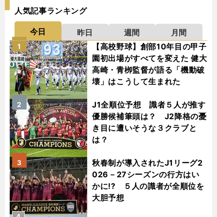
人気記事ランキング
今日
昨日
週間
月間
【高校野球】創部10年目の甲子
1
園初出場がすべてを変えた 健大
高崎・青栁監督が語る「機動破
壊」はこうして生まれた
J1全順位予想 識者５人が推す
2
優勝候補筆頭は？ J2降格の憂
き目に遭いそうな３クラブと
は？
秋春制が導入されたJ1リーグ2
3
026－27シーズンの行方はい
かに!? ５人の識者が全順位を
大胆予想
4