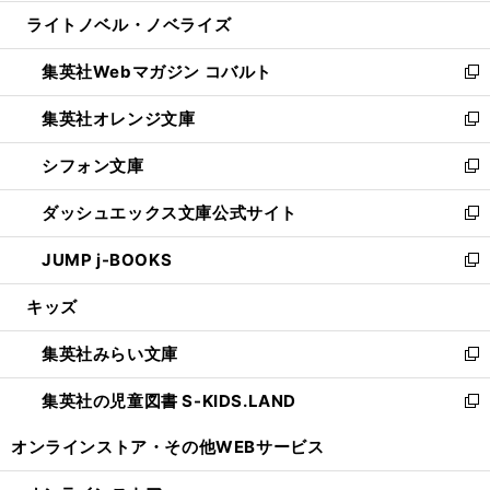
開
ウ
ン
ウ
し
ライトノベル・ノベライズ
く
で
ド
ィ
い
開
ウ
ン
ウ
集英社Webマガジン コバルト
く
で
ド
ィ
新
開
ウ
ン
し
集英社オレンジ文庫
く
で
ド
い
新
開
ウ
ウ
し
シフォン文庫
く
で
ィ
い
新
開
ン
ウ
し
ダッシュエックス文庫公式サイト
く
ド
ィ
い
新
ウ
ン
ウ
し
JUMP j-BOOKS
で
ド
ィ
い
新
開
ウ
ン
ウ
し
キッズ
く
で
ド
ィ
い
開
ウ
ン
ウ
集英社みらい文庫
く
で
ド
ィ
新
開
ウ
ン
し
集英社の児童図書 S-KIDS.LAND
く
で
ド
い
新
開
ウ
ウ
し
オンラインストア・
その他WEBサービス
く
で
ィ
い
開
ン
ウ