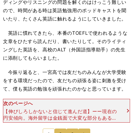
ディングやリスニングの問題を解くのはけっこう難しい
ので、時間がある時は英語勉強用のポッドキャストを聞
いたり、たくさん英語に触れるようにしていきました。
英語に慣れてきたら、本番のTOEFLで使われるような
文章をひたすら読んだり、書いたりして。そのライティ
ングした英語を、高校のALT（外国語指導助手）の先生
に添削してもらいました。
今振り返ると、一宮高では友だちのみんなが大学受験
をする環境だったので、友だちの頑張る姿に刺激を受け
て、僕も英語の勉強を頑張れたのかなと思っています。
次のページへ
【伸びしろしかないと信じて進んだ道】ーー現在の
円安傾向。海外留学は金銭面で大変な部分もあると
思いますが、奨学金があるのでしょうか？ 僕の場
合には、借金型ではなくて給付型の留学生向け奨学
次