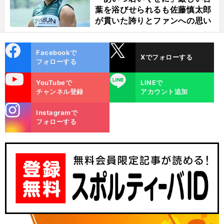
！
恵
前
へ
葉を浴びせられるも佐藤慎太郎
U20
が貫いた誇りとファンへの思い
cebo
X
Facebookで
Xでフォローする
ok
フォローする
uTube
LINE
YouTubeで
LINEで
チャンネル登録
アカウント追加
stagra
Instagramで
m
フォローする