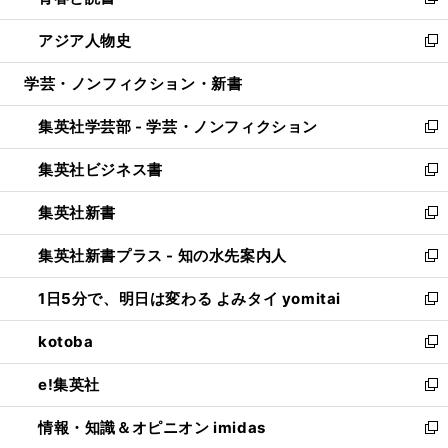
い
新
開
ウ
ン
ウ
し
アジア人物史
く
で
ド
ィ
い
新
開
ウ
ン
ウ
し
学芸・ノンフィクション・新書
く
で
ド
ィ
い
開
ウ
ン
ウ
集英社学芸部 - 学芸・ノンフィクション
く
で
ド
ィ
新
開
ウ
ン
し
集英社ビジネス書
く
で
ド
い
新
開
ウ
ウ
し
集英社新書
く
で
ィ
い
新
開
ン
ウ
し
集英社新書プラス - 知の水先案内人
く
ド
ィ
い
新
ウ
ン
ウ
し
1日5分で、明日は変わる よみタイ yomitai
で
ド
ィ
い
新
開
ウ
ン
ウ
し
kotoba
く
で
ド
ィ
い
新
開
ウ
ン
ウ
し
e!集英社
く
で
ド
ィ
い
新
開
ウ
ン
ウ
し
情報・知識＆オピニオン imidas
く
で
ド
ィ
い
新