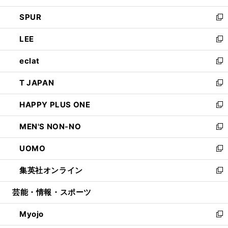
ウ
ン
ウ
し
SPUR
で
ド
ィ
い
新
開
ウ
ン
ウ
し
LEE
く
で
ド
ィ
い
新
開
ウ
ン
ウ
し
eclat
く
で
ド
ィ
い
新
開
ウ
ン
ウ
し
T JAPAN
く
で
ド
ィ
い
新
開
ウ
ン
ウ
し
HAPPY PLUS ONE
く
で
ド
ィ
い
新
開
ウ
ン
ウ
し
MEN'S NON-NO
く
で
ド
ィ
い
新
開
ウ
ン
ウ
し
UOMO
く
で
ド
ィ
い
新
開
ウ
ン
ウ
し
集英社オンライン
く
で
ド
ィ
い
新
開
ウ
ン
ウ
し
芸能・情報・スポーツ
く
で
ド
ィ
い
開
ウ
ン
ウ
Myojo
く
で
ド
ィ
新
開
ウ
ン
し