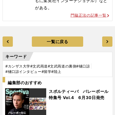
もに集英社インターナショナル）など
がある。
門脇正法の記事一覧
一覧に戻る
キーワード
#カンザス大学
#文武両道
#文武両道の裏側
#樋口諒
#樋口諒インタビュー
#留学
#陸上
編集部のおすすめ
スポルティーバ バレーボール
特集号 Vol.4 6月30日発売