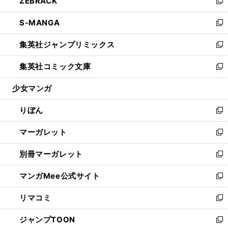
ZEBRACK
く
で
ド
ィ
い
新
開
ウ
ン
ウ
し
S-MANGA
く
で
ド
ィ
い
新
開
ウ
ン
ウ
し
集英社ジャンプリミックス
く
で
ド
ィ
い
新
開
ウ
ン
ウ
し
集英社コミック文庫
く
で
ド
ィ
い
新
開
ウ
ン
ウ
し
少女マンガ
く
で
ド
ィ
い
開
ウ
ン
ウ
りぼん
く
で
ド
ィ
新
開
ウ
ン
し
マーガレット
く
で
ド
い
新
開
ウ
ウ
し
別冊マーガレット
く
で
ィ
い
新
開
ン
ウ
し
マンガMee公式サイト
く
ド
ィ
い
新
ウ
ン
ウ
し
リマコミ
で
ド
ィ
い
新
開
ウ
ン
ウ
し
ジャンプTOON
く
で
ド
ィ
い
新