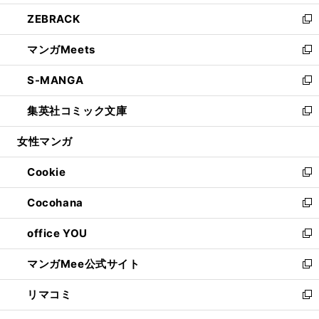
開
ウ
ン
ウ
し
ZEBRACK
く
で
ド
ィ
い
新
開
ウ
ン
ウ
し
マンガMeets
く
で
ド
ィ
い
新
開
ウ
ン
ウ
し
S-MANGA
く
で
ド
ィ
い
新
開
ウ
ン
ウ
し
集英社コミック文庫
く
で
ド
ィ
い
新
開
ウ
ン
ウ
し
女性マンガ
く
で
ド
ィ
い
開
ウ
ン
ウ
Cookie
く
で
ド
ィ
新
開
ウ
ン
し
Cocohana
く
で
ド
い
新
開
ウ
ウ
し
office YOU
く
で
ィ
い
新
開
ン
ウ
し
マンガMee公式サイト
く
ド
ィ
い
新
ウ
ン
ウ
し
リマコミ
で
ド
ィ
い
新
開
ウ
ン
ウ
し