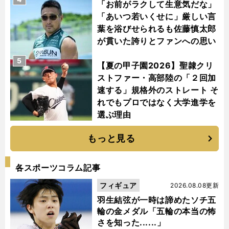
「お前がラクして生意気だな」
「あいつ若いくせに」厳しい言
葉を浴びせられるも佐藤慎太郎
が貫いた誇りとファンへの思い
5
【夏の甲子園2026】聖隷クリ
ストファー・高部陸の「２回加
速する」規格外のストレート そ
れでもプロではなく大学進学を
選ぶ理由
もっと見る
各スポーツコラム記事
フィギュア
2026.08.08更新
羽生結弦が一時は諦めたソチ五
輪の金メダル「五輪の本当の怖
さを知った......」