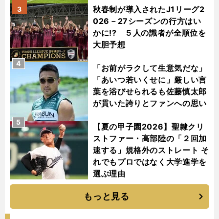
秋春制が導入されたJ1リーグ2
3
026－27シーズンの行方はい
かに!? ５人の識者が全順位を
大胆予想
4
「お前がラクして生意気だな」
「あいつ若いくせに」厳しい言
葉を浴びせられるも佐藤慎太郎
が貫いた誇りとファンへの思い
5
【夏の甲子園2026】聖隷クリ
ストファー・高部陸の「２回加
速する」規格外のストレート そ
れでもプロではなく大学進学を
選ぶ理由
もっと見る