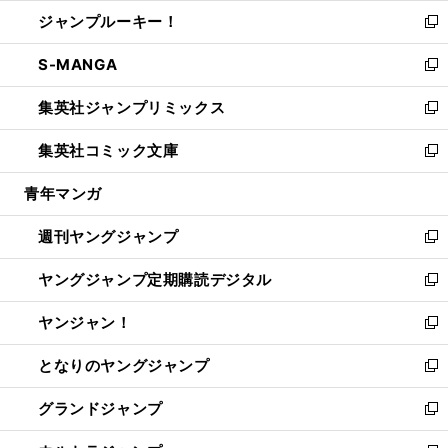
ウ
ン
ウ
し
ジャンプルーキー！
く
で
ド
ィ
い
新
開
ウ
ン
ウ
し
S-MANGA
く
で
ド
ィ
い
新
開
ウ
ン
ウ
し
集英社ジャンプリミックス
く
で
ド
ィ
い
新
開
ウ
ン
ウ
し
集英社コミック文庫
く
で
ド
ィ
い
新
開
ウ
ン
ウ
し
青年マンガ
く
で
ド
ィ
い
開
ウ
ン
ウ
週刊ヤングジャンプ
く
で
ド
ィ
新
開
ウ
ン
し
ヤングジャンプ定期購読デジタル
く
で
ド
い
新
開
ウ
ウ
し
ヤンジャン！
く
で
ィ
い
新
開
ン
ウ
し
となりのヤングジャンプ
く
ド
ィ
い
新
ウ
ン
ウ
し
グランドジャンプ
で
ド
ィ
い
新
開
ウ
ン
ウ
し