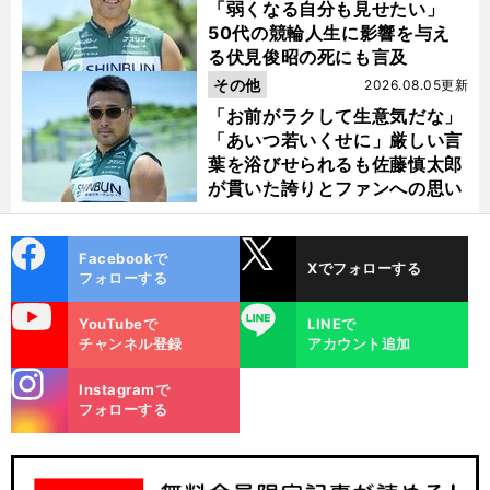
「弱くなる自分も見せたい」
50代の競輪人生に影響を与え
る伏見俊昭の死にも言及
その他
2026.08.05更新
「お前がラクして生意気だな」
「あいつ若いくせに」厳しい言
葉を浴びせられるも佐藤慎太郎
が貫いた誇りとファンへの思い
cebo
X
Facebookで
Xでフォローする
ok
フォローする
uTube
LINE
YouTubeで
LINEで
チャンネル登録
アカウント追加
stagra
Instagramで
m
フォローする