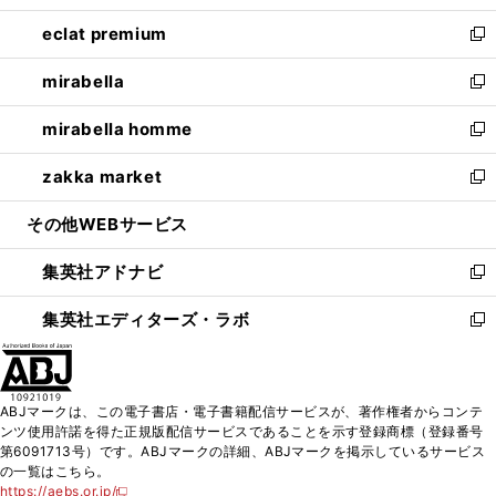
開
ウ
ン
ウ
し
eclat premium
く
で
ド
ィ
い
新
開
ウ
ン
ウ
し
mirabella
く
で
ド
ィ
い
新
開
ウ
ン
ウ
し
mirabella homme
く
で
ド
ィ
い
新
開
ウ
ン
ウ
し
zakka market
く
で
ド
ィ
い
新
開
ウ
ン
ウ
し
その他WEBサービス
く
で
ド
ィ
い
開
ウ
ン
ウ
集英社アドナビ
く
で
ド
ィ
新
開
ウ
ン
し
集英社エディターズ・ラボ
く
で
ド
い
新
開
ウ
ウ
し
く
で
ィ
い
開
ン
ウ
ABJマークは、この電子書店・電子書籍配信サービスが、著作権者からコンテ
く
ド
ィ
ンツ使用許諾を得た正規版配信サービスであることを示す登録商標（登録番号
ウ
ン
第6091713号）です。ABJマークの詳細、ABJマークを掲示しているサービス
で
ド
の一覧はこちら。
開
ウ
https://aebs.or.jp/
新