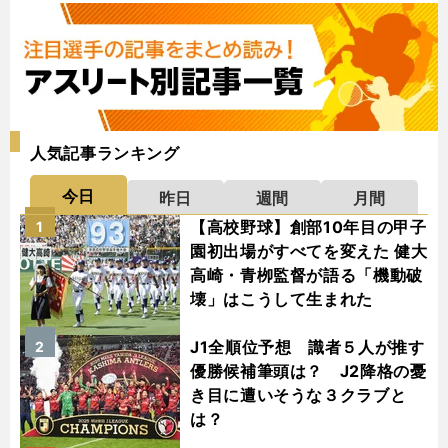
人気記事ランキング
今日
昨日
週間
月間
【高校野球】創部10年目の甲子
1
園初出場がすべてを変えた 健大
高崎・青栁監督が語る「機動破
壊」はこうして生まれた
J1全順位予想 識者５人が推す
2
優勝候補筆頭は？ J2降格の憂
き目に遭いそうな３クラブと
は？