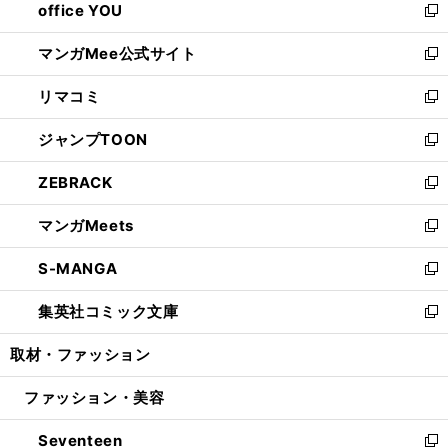
office YOU
く
で
ィ
い
新
開
ン
ウ
し
マンガMee公式サイト
く
ド
ィ
い
新
ウ
ン
ウ
し
リマコミ
で
ド
ィ
い
新
開
ウ
ン
ウ
し
ジャンプTOON
く
で
ド
ィ
い
新
開
ウ
ン
ウ
し
ZEBRACK
く
で
ド
ィ
い
新
開
ウ
ン
ウ
し
マンガMeets
く
で
ド
ィ
い
新
開
ウ
ン
ウ
し
S-MANGA
く
で
ド
ィ
い
新
開
ウ
ン
ウ
し
集英社コミック文庫
く
で
ド
ィ
い
新
開
ウ
ン
ウ
し
取材・ファッション
く
で
ド
ィ
い
開
ウ
ン
ウ
ファッション・美容
く
で
ド
ィ
開
ウ
ン
Seventeen
く
で
ド
新