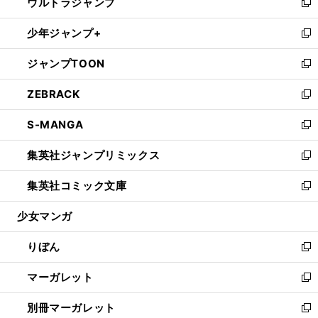
ウルトラジャンプ
く
で
ド
ィ
い
新
開
ウ
ン
ウ
し
少年ジャンプ+
く
で
ド
ィ
い
新
開
ウ
ン
ウ
し
ジャンプTOON
く
で
ド
ィ
い
新
開
ウ
ン
ウ
し
ZEBRACK
く
で
ド
ィ
い
新
開
ウ
ン
ウ
し
S-MANGA
く
で
ド
ィ
い
新
開
ウ
ン
ウ
し
集英社ジャンプリミックス
く
で
ド
ィ
い
新
開
ウ
ン
ウ
し
集英社コミック文庫
く
で
ド
ィ
い
新
開
ウ
ン
ウ
し
少女マンガ
く
で
ド
ィ
い
開
ウ
ン
ウ
りぼん
く
で
ド
ィ
新
開
ウ
ン
し
マーガレット
く
で
ド
い
新
開
ウ
ウ
し
別冊マーガレット
く
で
ィ
い
新