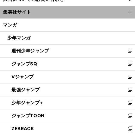
い
ウ
集英社サイト
ィ
開
ン
く/
マンガ
ド
閉
ウ
じ
少年マンガ
で
る
開
週刊少年ジャンプ
く
新
し
ジャンプSQ
い
新
ウ
し
Vジャンプ
ィ
い
新
ン
ウ
し
最強ジャンプ
ド
ィ
い
新
ウ
ン
ウ
し
少年ジャンプ+
で
ド
ィ
い
新
開
ウ
ン
ウ
し
ジャンプTOON
く
で
ド
ィ
い
新
開
ウ
ン
ウ
し
ZEBRACK
く
で
ド
ィ
い
新
開