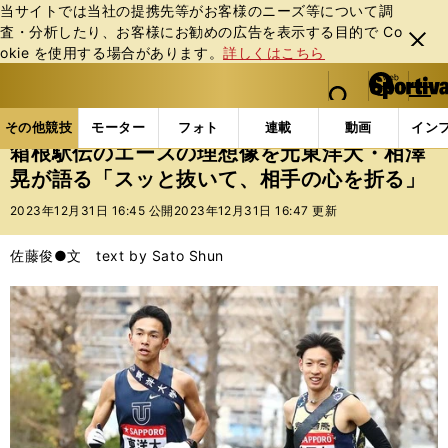
当サイトでは当社の提携先等がお客様のニーズ等について調
査・分析したり、お客様にお勧めの広告を表⽰する⽬的で Co
閉じ
okie を使⽤する場合があります。
詳しくはこちら
る
マイペ
web Sportiva (webスポルティーバ)
検索
メニュ
we
ー
その他競技の記事一覧
陸上
箱根駅伝のエースの理
b
ジ
その他競技
モーター
フォト
連載
動画
イン
ス
箱根駅伝のエースの理想像を元東洋大・相澤
ポ
晃が語る「スッと抜いて、相手の心を折る」
ル
テ
2023年12月31日 16:45 公開
2023年12月31日 16:47 更新
ィ
ー
佐藤俊●文 text by Sato Shun
バ