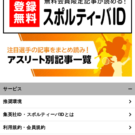
前
へ
サービス
開
く/
推奨環境
閉
じ
集英社ID・スポルティーバIDとは
る
利用規約・会員規約