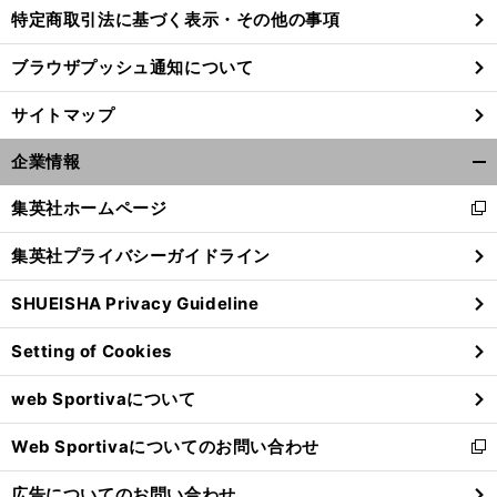
特定商取引法に基づく表示・その他の事項
ブラウザプッシュ通知について
サイトマップ
企業情報
開
く/
集英社ホームページ
新
閉
し
じ
集英社プライバシーガイドライン
い
る
ウ
SHUEISHA Privacy Guideline
ィ
ン
Setting of Cookies
ド
ウ
web Sportivaについて
で
開
Web Sportivaについてのお問い合わせ
く
新
し
広告についてのお問い合わせ