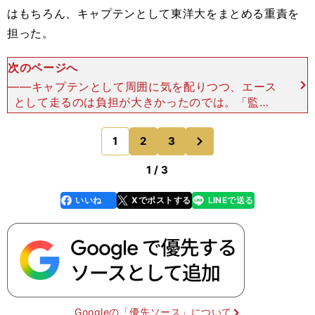
はもちろん、キャプテンとして東洋大をまとめる重責を
担った。
次のページへ
――キャプテンとして周囲に気を配りつつ、エース
として走るのは負担が大きかったのでは。「監督
に、人間的に成長するためにもキャプテンをやって
くれと言われたんですけど、小3から陸上を始め
次
1
2
3
のページへ
て、それまでキャプ
1 / 3
いいね
Xでポストする
LINEで送る
line
faceboo
x
k
Googleの「優先ソース」について