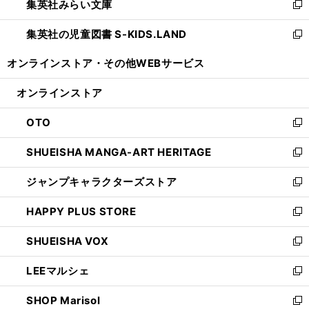
集英社みらい文庫
く
で
ド
ィ
新
開
ウ
ン
し
集英社の児童図書 S-KIDS.LAND
く
で
ド
い
新
開
ウ
ウ
し
オンラインストア・
その他WEBサービス
く
で
ィ
い
開
ン
ウ
オンラインストア
く
ド
ィ
ウ
ン
OTO
で
ド
新
開
ウ
し
SHUEISHA MANGA-ART HERITAGE
く
で
い
新
開
ウ
し
ジャンプキャラクターズストア
く
ィ
い
新
ン
ウ
し
HAPPY PLUS STORE
ド
ィ
い
新
ウ
ン
ウ
し
SHUEISHA VOX
で
ド
ィ
い
新
開
ウ
ン
ウ
し
LEEマルシェ
く
で
ド
ィ
い
新
開
ウ
ン
ウ
し
SHOP Marisol
く
で
ド
ィ
い
新