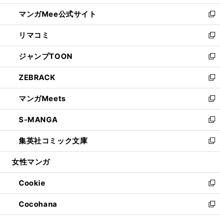
開
ン
ウ
し
マンガMee公式サイト
く
ド
ィ
い
新
ウ
ン
ウ
し
リマコミ
で
ド
ィ
い
新
開
ウ
ン
ウ
し
ジャンプTOON
く
で
ド
ィ
い
新
開
ウ
ン
ウ
し
ZEBRACK
く
で
ド
ィ
い
新
開
ウ
ン
ウ
し
マンガMeets
く
で
ド
ィ
い
新
開
ウ
ン
ウ
し
S-MANGA
く
で
ド
ィ
い
新
開
ウ
ン
ウ
し
集英社コミック文庫
く
で
ド
ィ
い
新
開
ウ
ン
ウ
し
女性マンガ
く
で
ド
ィ
い
開
ウ
ン
ウ
Cookie
く
で
ド
ィ
新
開
ウ
ン
し
Cocohana
く
で
ド
い
新
開
ウ
ウ
し