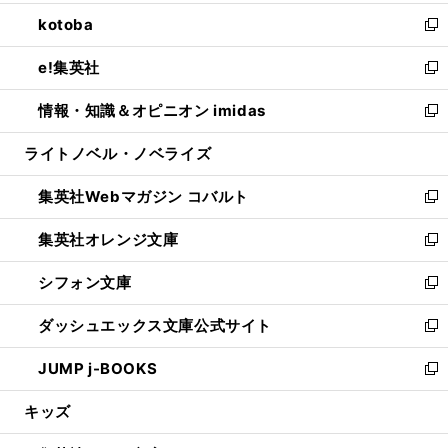
開
ウ
ン
ウ
し
kotoba
く
で
ド
ィ
い
新
開
ウ
ン
ウ
し
e!集英社
く
で
ド
ィ
い
新
開
ウ
ン
ウ
し
情報・知識＆オピニオン imidas
く
で
ド
ィ
い
新
開
ウ
ン
ウ
し
ライトノベル・ノベライズ
く
で
ド
ィ
い
開
ウ
ン
ウ
集英社Webマガジン コバルト
く
で
ド
ィ
新
開
ウ
ン
し
集英社オレンジ文庫
く
で
ド
い
新
開
ウ
ウ
し
シフォン文庫
く
で
ィ
い
新
開
ン
ウ
し
ダッシュエックス文庫公式サイト
く
ド
ィ
い
新
ウ
ン
ウ
し
JUMP j-BOOKS
で
ド
ィ
い
新
開
ウ
ン
ウ
し
キッズ
く
で
ド
ィ
い
開
ウ
ン
ウ