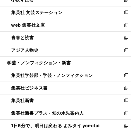
い
新
開
ウ
し
集英社 文芸ステーション
く
ィ
い
新
ン
ウ
し
web 集英社文庫
ド
ィ
い
新
ウ
ン
ウ
し
青春と読書
で
ド
ィ
い
新
開
ウ
ン
ウ
し
アジア人物史
く
で
ド
ィ
い
新
開
ウ
ン
ウ
し
学芸・ノンフィクション・新書
く
で
ド
ィ
い
開
ウ
ン
ウ
集英社学芸部 - 学芸・ノンフィクション
く
で
ド
ィ
新
開
ウ
ン
し
集英社ビジネス書
く
で
ド
い
新
開
ウ
ウ
し
集英社新書
く
で
ィ
い
新
開
ン
ウ
し
集英社新書プラス - 知の水先案内人
く
ド
ィ
い
新
ウ
ン
ウ
し
1日5分で、明日は変わる よみタイ yomitai
で
ド
ィ
い
新