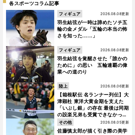
各スポーツコラム記事
フィギュア
2026.08.08更新
羽生結弦が一時は諦めたソチ五
輪の金メダル「五輪の本当の怖
さを知った......」
フィギュア
2026.08.08更新
羽生結弦を覚醒させた「誰かの
ために」の思い 五輪連覇の偉
業への道のり
陸上
2026.08.06更新
【箱根駅伝 名ランナー列伝】大
津顕杜 東洋大黄金期を支えた
「いぶし銀」の存在 最後は同期
の設楽兄弟も受賞できなかった
金栗杯に輝く
その他
2026.08.05更新
佐藤慎太郎が描く引き際の美学