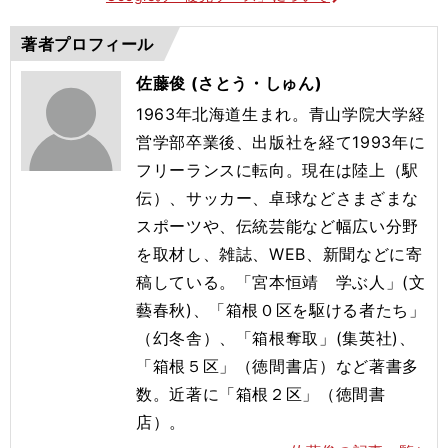
著者プロフィール
佐藤俊 (さとう・しゅん)
1963年北海道生まれ。青山学院大学経
営学部卒業後、出版社を経て1993年に
フリーランスに転向。現在は陸上（駅
伝）、サッカー、卓球などさまざまな
スポーツや、伝統芸能など幅広い分野
を取材し、雑誌、WEB、新聞などに寄
稿している。「宮本恒靖 学ぶ人」(文
藝春秋)、「箱根０区を駆ける者たち」
（幻冬舎）、「箱根奪取」(集英社)、
「箱根５区」（徳間書店）など著書多
数。近著に「箱根２区」（徳間書
店）。