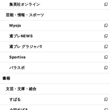
集英社オンライン
く
で
ド
ィ
い
新
開
ウ
ン
ウ
し
芸能・情報・スポーツ
く
で
ド
ィ
い
開
ウ
ン
ウ
Myojo
く
で
ド
ィ
新
開
ウ
ン
し
週プレNEWS
く
で
ド
い
新
開
ウ
ウ
し
週プレ グラジャパ!
く
で
ィ
い
新
開
ン
ウ
し
Sportiva
く
ド
ィ
い
新
ウ
ン
ウ
し
パラスポ
で
ド
ィ
い
新
開
ウ
ン
ウ
し
書籍
く
で
ド
ィ
い
開
ウ
ン
ウ
文芸・文庫・総合
く
で
ド
ィ
開
ウ
ン
すばる
く
で
ド
新
開
ウ
し
小説すばる
く
で